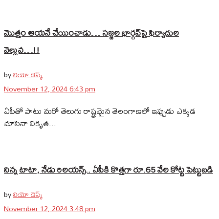
మొత్తం ఆయనే చేయించాడు… సజ్జల భార్గవ్‌పై ఫిర్యాదుల
వెల్లువ…!!
by
లియో డెస్క్
November 12, 2024 6:43 pm
ఏపీతో పాటు మరో తెలుగు రాష్ట్రమైన తెలంగాణలో ఇప్పుడు ఎక్కడ
చూసినా వికృత...
నిన్న టాటా, నేడు రిలయన్స్.. ఏపీకి కొత్తగా రూ.65 వేల కోట్ట పెట్టుబడి
by
లియో డెస్క్
November 12, 2024 3:48 pm