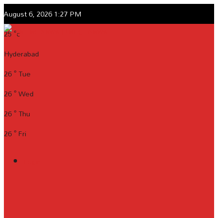
August 6, 2026 1:27 PM
25
°c
Hyderabad
26
°
Tue
26
°
Wed
26
°
Thu
26
°
Fri
Login