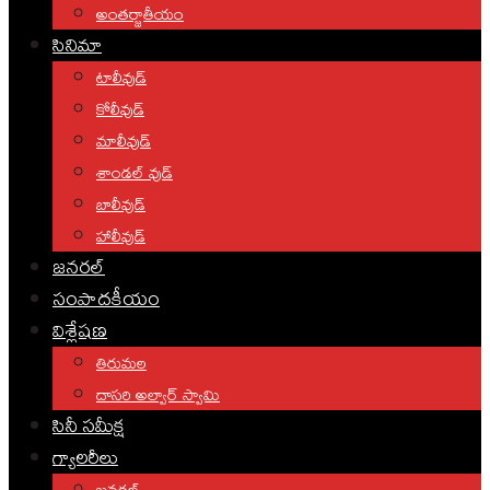
అంతర్జాతీయం
సినిమా
టాలీవుడ్
కోలీవుడ్
మాలీవుడ్
శాండల్ వుడ్
బాలీవుడ్
హాలీవుడ్
జనరల్
సంపాదకీయం
విశ్లేషణ
తిరుమల
దాసరి అల్వార్ స్వామి
సినీ సమీక్ష
గ్యాలరీలు
జనరల్