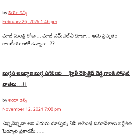
by
లియో డెస్క్
February 26, 2025 1:46 pm
మాజీ మంత్రి రోజా... మాజీ ఎమ్‌ఎల్‌ఏ కూడా... ఆమె ప్రస్తుతం
రాజకీయాలలో ఉన్నానా..??...
బుగ్గన అబద్ధాల బుగ్గ పగిలింది… హైలీ రెస్పెక్టెడ్‌ రెడ్డి గారికి సోషల్‌
వాతలు…!!
by
లియో డెస్క్
November 12, 2024 7:08 pm
ఎప్పుడెప్పుడా అని ఎదురు చూస్తున్న ఏపీ అసెంబ్లీ సమావేశాలు నిర్దేశిత
షెడ్యూల్ ప్రకారమే......