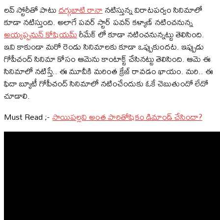
ల‌వ్ స్టోరీతో పాటు
ద‌గ్గుబాటి రానా
న‌టిస్తున్న‌ విరాట‌ప‌ర్వం సినిమాలో
కూడా న‌టిస్తుంది. అలాగే ప‌వ‌ర్ స్టార్ ప‌వ‌న్ క‌ళ్యాణ్ న‌టించ‌నున్న‌
అయ్య‌ప్ప‌నున్ కోషియ‌మ్
రీమేక్ లో కూడా న‌టించ‌నున్న‌ట్టు తెలిసింది.
ఇవి కాకుండా మ‌రో రెండు సినిమాల‌కు కూడా ఒప్పుకుంద‌ట‌. ఇప్పుడు
గోపీచంద్ సినిమా కోసం ఆమెను కాంటాక్ట్ చేసిన‌ట్టు తెలిసింది. ఆమె ఈ
సినిమాలో న‌టిస్తే.. ఈ మూవీకి మ‌రింత క్రేజ్ రావ‌డం ఖాయం. మ‌రి.. ఈ
ఫిదా బ్యూటీ గోపీచంద్ సినిమాలో న‌టించేందుకు ఓకే చెబుతుందో లేదో
చూడాలి.
Must Read ;-
సాయిపల్లవి అంత పారితోషికం డిమాండ్ చేసిందా?