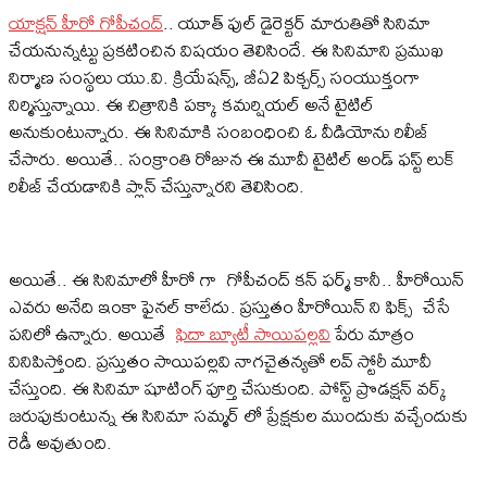
యాక్ష‌న్ హీరో గోపీచంద్
.. యూత్ ఫుల్ డైరెక్ట‌ర్ మారుతితో సినిమా
చేయ‌నున్న‌ట్టు ప్ర‌క‌టించిన విష‌యం తెలిసిందే. ఈ సినిమాని ప్ర‌ముఖ
నిర్మాణ సంస్థ‌లు యు.వి. క్రియేష‌న్స్, జీఏ2 పిక్చ‌ర్స్ సంయుక్తంగా
నిర్మిస్తున్నాయి. ఈ చిత్రానికి ప‌క్కా క‌మ‌ర్షియ‌ల్ అనే టైటిల్
అనుకుంటున్నారు. ఈ సినిమాకి సంబంధించి ఓ వీడియోను రిలీజ్
చేసారు. అయితే.. సంక్రాంతి రోజున ఈ మూవీ టైటిల్ అండ్ ఫ‌స్ట్ లుక్
రిలీజ్ చేయ‌డానికి ప్లాన్ చేస్తున్నారని తెలిసింది.
అయితే.. ఈ సినిమాలో హీరో గా గోపీచంద్ క‌న్ ఫ‌ర్మ్ కానీ.. హీరోయిన్
ఎవ‌రు అనేది ఇంకా ఫైన‌ల్ కాలేదు. ప్ర‌స్తుతం హీరోయిన్ ని ఫిక్స్ చేసే
ప‌నిలో ఉన్నారు. అయితే
ఫిదా బ్యూటీ సాయిప‌ల్ల‌వి
పేరు మాత్రం
వినిపిస్తోంది. ప్ర‌స్తుతం సాయిప‌ల్ల‌వి నాగ‌చైత‌న్య‌తో ల‌వ్ స్టోరీ మూవీ
చేస్తుంది. ఈ సినిమా షూటింగ్ పూర్తి చేసుకుంది. పోస్ట్ ప్రొడ‌క్ష‌న్ వ‌ర్క్
జ‌రుపుకుంటున్న ఈ సినిమా స‌మ్మ‌ర్ లో ప్రేక్ష‌కుల ముందుకు వ‌చ్చేందుకు
రెడీ అవుతుంది.