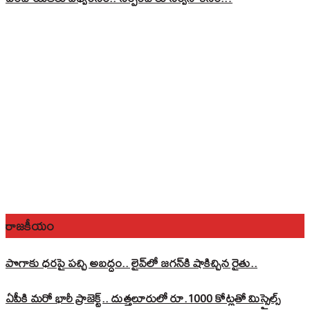
రాజకీయం
పొగాకు ధరపై పచ్చి అబద్దం.. లైవ్‌లో జగన్‌కి షాకిచ్చిన రైతు..
ఏపీకి మరో భారీ ప్రాజెక్ట్.. దుత్తలూరులో రూ.1000 కోట్లతో మిస్సైల్స్