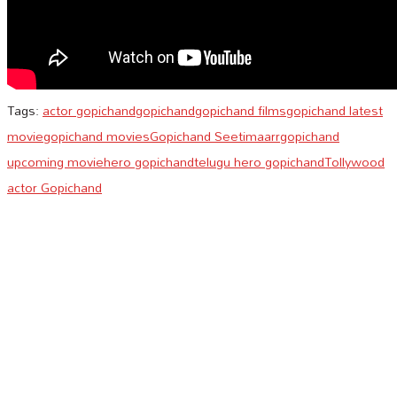
Tags:
actor gopichand
gopichand
gopichand films
gopichand latest
movie
gopichand movies
Gopichand Seetimaarr
gopichand
upcoming movie
hero gopichand
telugu hero gopichand
Tollywood
actor Gopichand