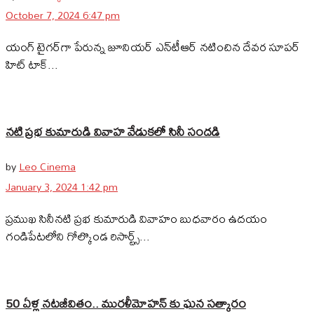
October 7, 2024 6:47 pm
యంగ్‌ టైగర్‌గా పేరున్న జూనియర్‌ ఎన్‌టీఆర్‌ నటించిన దేవర సూపర్‌
హిట్‌ టాక్‌...
నటి ప్రభ కుమారుడి వివాహ వేడుకలో సినీ సందడి
by
Leo Cinema
January 3, 2024 1:42 pm
ప్రముఖ సినీనటి ప్రభ కుమారుడి వివాహం బుధవారం ఉదయం
గండిపేటలోని గోల్కొండ రిసార్ట్స్...
50 ఏళ్ల నటజీవితం.. మురళీమోహన్ కు ఘన సత్కారం