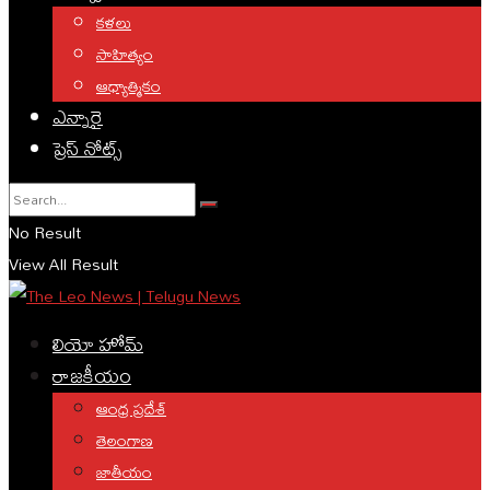
కళలు
సాహిత్యం
ఆధ్యాత్మికం
ఎన్నారై
ప్రెస్ నోట్స్
No Result
View All Result
లియో హోమ్
రాజకీయం
ఆంధ్ర ప్రదేశ్
తెలంగాణ
జాతీయం