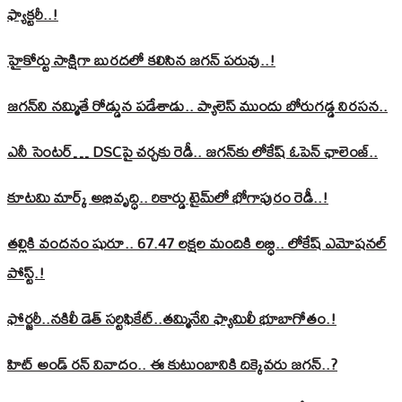
ఫ్యాక్టరీ..!
హైకోర్టు సాక్షిగా బురదలో కలిసిన జగన్ పరువు..!
జగన్‌ని నమ్మితే రోడ్డున పడేశాడు.. ప్యాలెస్‌ ముందు బోరుగడ్డ నిరసన..
ఎనీ సెంటర్‌… DSCపై చర్చకు రెడీ.. జగన్‌కు లోకేష్‌ ఓపెన్ ఛాలెంజ్..
కూటమి మార్క్ అభివృద్ధి.. రికార్డు టైమ్‌లో భోగాపురం రెడీ..!
తల్లికి వందనం షురూ.. 67.47 లక్షల మందికి లబ్ధి.. లోకేష్‌ ఎమోషనల్
పోస్ట్‌.!
ఫోర్జరీ..నకిలీ డెత్ సర్టిఫికేట్..తమ్మినేని ఫ్యామిలీ భూబాగోతం.!
హిట్ అండ్ రన్ వివాదం.. ఈ కుటుంబానికి దిక్కెవరు జగన్..?