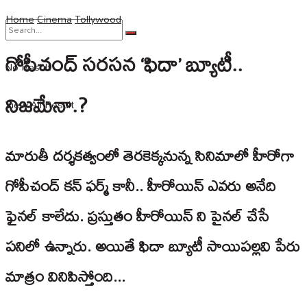
Home
Cinema
Tollywood
గోపీచంద్ స‌ర‌స‌న ‘ఫిదా’ బ్యూటీ..
No Result
నిజ‌మేనా.?
View All Result
మారుతీ దర్శకత్వంలో తెరకెక్కనున్న సినిమాలో హీరోగా
గోపీచంద్ క‌న్ ఫ‌ర్మ్ కానీ.. హీరోయిన్ ఎవ‌రు అనేది
ఫైన‌ల్ కాలేదు. ప్ర‌స్తుతం హీరోయిన్ ని పైన‌ల్ చేసే
ప‌నిలో ఉన్నారు. అయితే ఫిదా బ్యూటీ సాయిప‌ల్ల‌వి పేరు
మాత్రం వినిపిస్తోంది...