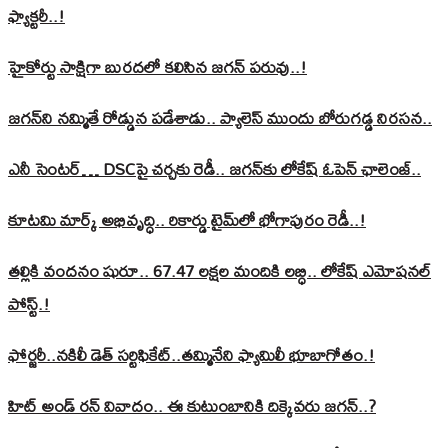
ఫ్యాక్టరీ..!
హైకోర్టు సాక్షిగా బురదలో కలిసిన జగన్ పరువు..!
జగన్‌ని నమ్మితే రోడ్డున పడేశాడు.. ప్యాలెస్‌ ముందు బోరుగడ్డ నిరసన..
ఎనీ సెంటర్‌… DSCపై చర్చకు రెడీ.. జగన్‌కు లోకేష్‌ ఓపెన్ ఛాలెంజ్..
కూటమి మార్క్ అభివృద్ధి.. రికార్డు టైమ్‌లో భోగాపురం రెడీ..!
తల్లికి వందనం షురూ.. 67.47 లక్షల మందికి లబ్ధి.. లోకేష్‌ ఎమోషనల్
పోస్ట్‌.!
ఫోర్జరీ..నకిలీ డెత్ సర్టిఫికేట్..తమ్మినేని ఫ్యామిలీ భూబాగోతం.!
హిట్ అండ్ రన్ వివాదం.. ఈ కుటుంబానికి దిక్కెవరు జగన్..?