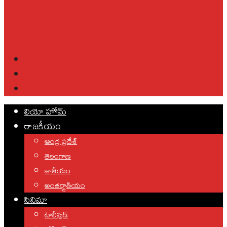
English
Leo Poll
Leo Channel
లియో హోమ్
రాజకీయం
ఆంధ్ర ప్రదేశ్
తెలంగాణ
జాతీయం
అంతర్జాతీయం
సినిమా
టాలీవుడ్