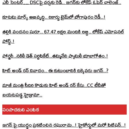
ఎనీ సెంటర్‌… DSCపై చర్చకు రెడీ.. జగన్‌కు లోకేష్‌ ఓపెన్ ఛాలెంజ్..
కూటమి మార్క్ అభివృద్ధి.. రికార్డు టైమ్‌లో భోగాపురం రెడీ..!
తల్లికి వందనం షురూ.. 67.47 లక్షల మందికి లబ్ధి.. లోకేష్‌ ఎమోషనల్
పోస్ట్‌.!
ఫోర్జరీ..నకిలీ డెత్ సర్టిఫికేట్..తమ్మినేని ఫ్యామిలీ భూబాగోతం.!
హిట్ అండ్ రన్ వివాదం.. ఈ కుటుంబానికి దిక్కెవరు జగన్..?
మాజీ మంత్రి సీదిరి కొడుకు హిట్ అండ్ రన్ కేసు..CC టీవీతో
బయటపడ్డ హైడ్రామా..
సంపాదకుని ఎంపిక
జగన్ పై యుద్థం ప్రకటించిన రఘురామ..! హైకోర్టులో మరో పిటిషన్..!