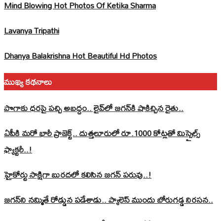
Mind Blowing Hot Photos Of Ketika Sharma
Lavanya Tripathi
Dhanya Balakrishna Hot Beautiful Hd Photos
ముఖ్య కథనాలు
పొగాకు ధరపై పచ్చి అబద్దం.. లైవ్‌లో జగన్‌కి షాకిచ్చిన రైతు..
ఏపీకి మరో భారీ ప్రాజెక్ట్.. దుత్తలూరులో రూ.1000 కోట్లతో మిస్సైల్స్
ఫ్యాక్టరీ..!
హైకోర్టు సాక్షిగా బురదలో కలిసిన జగన్ పరువు..!
జగన్‌ని నమ్మితే రోడ్డున పడేశాడు.. ప్యాలెస్‌ ముందు బోరుగడ్డ నిరసన..