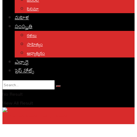
సినిమా
మహిళ
సంస్కృతి
కళలు
సాహిత్యం
ఆధ్యాత్మికం
ఎన్నారై
ప్రెస్ నోట్స్
No Result
View All Result
English