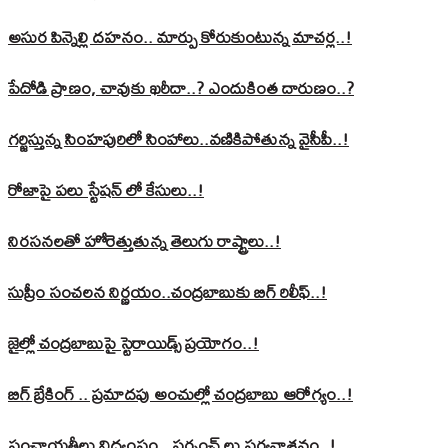
అసుర పిన్నెల్లి దహనం.. మార్పు కోరుకుంటున్న మాచర్ల..!
పేదోడి ప్రాణం, చావుకు ఖరీదా..? ఎందుకింత దారుణం..?
గర్జిస్తున్న సింహపురిలో సింహాలు..వణికిపోతున్న వైసీపీ..!
రోజాపై పలు స్టేషన్ లో కేసులు..!
నిరసనలతో హోరెత్తుతున్న తెలుగు రాష్ట్రాలు..!
సుప్రీం సంచలన నిర్ణయం..చంద్రబాబుకు బిగ్ రిలీఫ్..!
జైల్లో చంద్రబాబుపై స్టెరాయిడ్స్ ప్రయోగం..!
బిగ్ బ్రేకింగ్ .. ప్రమాదపు అంచుల్లో చంద్రబాబు ఆరోగ్యం..!
పంచాయతీలు విధ్వంసం.. సర్పంచ్ లు సర్వనాశనం..!