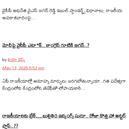
వైసీపీ అధినేత వైఎస్ జగన్ రెడ్డి డబుల్ స్టాండర్డ్స్‌ విధానాలు, రాజకీయ
అవకాశవాదంపై...
మోదీపై వైసీపీ ఎటా*క్.. కాంగ్రెస్ గూటికి జగన్..?
by
లియో డెస్క్
May 13, 2026 6:52 pm
ఏపీ రాజకీయాల్లో అనూహ్య మార్పులు జరగబోతున్నాయా..గత పదేళ్లుగా
కేంద్రంలోని కేంద్రంలోని బీజేపీతో లోపాయకారీ...
రాజకీయాలకు బ్రేక్… బుల్లితెర ఇన్నింగ్స్ షురూ.. రోజా కొత్త షో అట్టర్
ఫ్లాప్..??