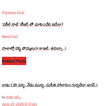
Previous Post
‘వ‌కీల్ సాబ్’ టీజ‌ర్ లో చూపించేది ఇదేనా?
Next Post
పొలాల్లో దిష్టి బొమ్మ‌లుగా కాజ‌ల్, త‌మ‌న్నా..!
Related Posts
నాడు CBI వద్దు..నేడు ముద్దు..సునీత పోరాటం గుర్తులేదా జగన్.!
by
లియో డెస్క్
June 20, 2026 8:14 am