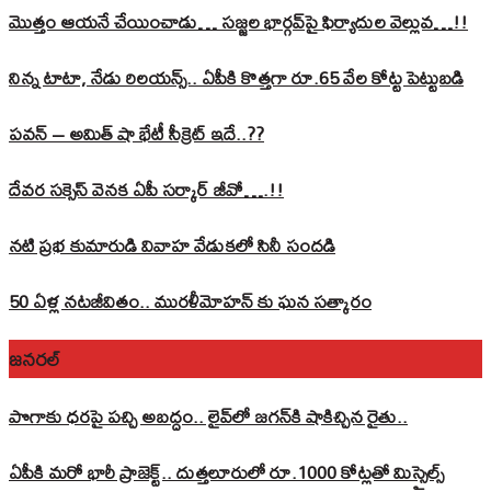
మొత్తం ఆయనే చేయించాడు… సజ్జల భార్గవ్‌పై ఫిర్యాదుల వెల్లువ…!!
నిన్న టాటా, నేడు రిలయన్స్.. ఏపీకి కొత్తగా రూ.65 వేల కోట్ట పెట్టుబడి
పవన్‌ – అమిత్‌ షా భేటీ సీక్రెట్‌ ఇదే..??
దేవర సక్సెస్‌ వెనక ఏపీ సర్కార్‌ జీవో….!!
నటి ప్రభ కుమారుడి వివాహ వేడుకలో సినీ సందడి
50 ఏళ్ల నటజీవితం.. మురళీమోహన్ కు ఘన సత్కారం
జనరల్
పొగాకు ధరపై పచ్చి అబద్దం.. లైవ్‌లో జగన్‌కి షాకిచ్చిన రైతు..
ఏపీకి మరో భారీ ప్రాజెక్ట్.. దుత్తలూరులో రూ.1000 కోట్లతో మిస్సైల్స్