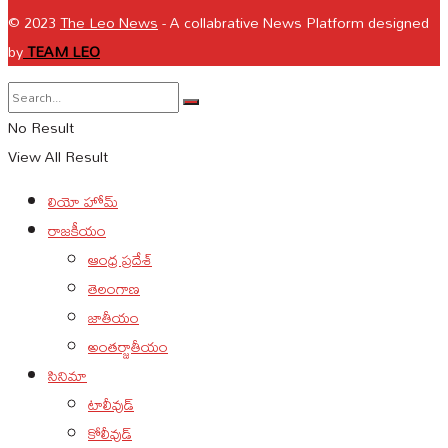
© 2023
The Leo News
- A collabrative News Platform designed
by
TEAM LEO
No Result
View All Result
లియో హోమ్
రాజకీయం
ఆంధ్ర ప్రదేశ్
తెలంగాణ
జాతీయం
అంతర్జాతీయం
సినిమా
టాలీవుడ్
కోలీవుడ్