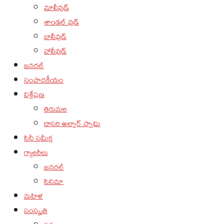
మాలీవుడ్
శాండల్ వుడ్
బాలీవుడ్
హాలీవుడ్
జనరల్
సంపాదకీయం
విశ్లేషణ
తిరుమల
దాసరి అల్వార్ స్వామి
సినీ సమీక్ష
గ్యాలరీలు
జనరల్
సినిమా
మహిళ
సంస్కృతి