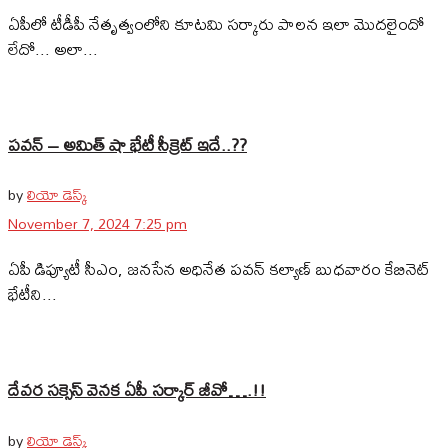
ఏపీలో టీడీపీ నేతృత్వంలోని కూటమి సర్కారు పాలన ఇలా మొదలైందో
లేదో... అలా...
పవన్‌ – అమిత్‌ షా భేటీ సీక్రెట్‌ ఇదే..??
by
లియో డెస్క్
November 7, 2024 7:25 pm
ఏపీ డిప్యూటీ సీఎం, జనసేన అధినేత పవన్ కల్యాణ్ బుధవారం కేబినెట్
భేటీని...
దేవర సక్సెస్‌ వెనక ఏపీ సర్కార్‌ జీవో….!!
by
లియో డెస్క్