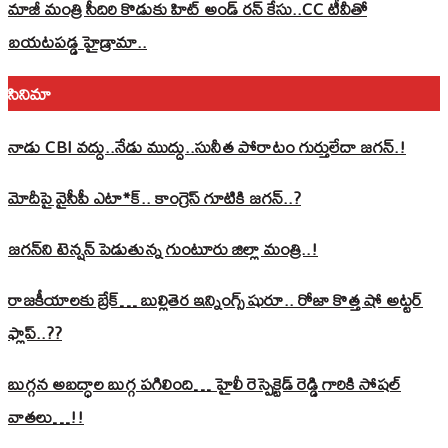
మాజీ మంత్రి సీదిరి కొడుకు హిట్ అండ్ రన్ కేసు..CC టీవీతో
బయటపడ్డ హైడ్రామా..
సినిమా
నాడు CBI వద్దు..నేడు ముద్దు..సునీత పోరాటం గుర్తులేదా జగన్.!
మోదీపై వైసీపీ ఎటా*క్.. కాంగ్రెస్ గూటికి జగన్..?
జగన్‌ని టెన్షన్‌ పెడుతున్న గుంటూరు జిల్లా మంత్రి..!
రాజకీయాలకు బ్రేక్… బుల్లితెర ఇన్నింగ్స్ షురూ.. రోజా కొత్త షో అట్టర్
ఫ్లాప్..??
బుగ్గన అబద్ధాల బుగ్గ పగిలింది… హైలీ రెస్పెక్టెడ్‌ రెడ్డి గారికి సోషల్‌
వాతలు…!!