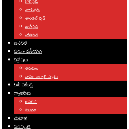
కోలీవుడ్
మాలీవుడ్
శాండల్ వుడ్
బాలీవుడ్
హాలీవుడ్
జనరల్
సంపాదకీయం
విశ్లేషణ
తిరుమల
దాసరి అల్వార్ స్వామి
సినీ సమీక్ష
గ్యాలరీలు
జనరల్
సినిమా
మహిళ
సంస్కృతి