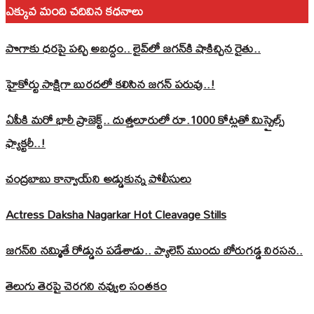
ఎక్కువ మంది చదివిన కధనాలు
పొగాకు ధరపై పచ్చి అబద్దం.. లైవ్‌లో జగన్‌కి షాకిచ్చిన రైతు..
హైకోర్టు సాక్షిగా బురదలో కలిసిన జగన్ పరువు..!
ఏపీకి మరో భారీ ప్రాజెక్ట్.. దుత్తలూరులో రూ.1000 కోట్లతో మిస్సైల్స్
ఫ్యాక్టరీ..!
చంద్రబాబు కాన్వాయ్‌ని అడ్డుకున్న పోలీసులు
Actress Daksha Nagarkar Hot Cleavage Stills
జగన్‌ని నమ్మితే రోడ్డున పడేశాడు.. ప్యాలెస్‌ ముందు బోరుగడ్డ నిరసన..
తెలుగు తెరపై చెరగని నవ్వుల సంతకం