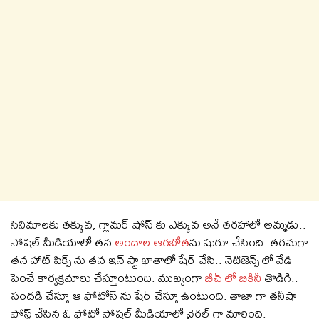
సినిమాలకు తక్కువ, గ్లామర్ షోస్ కు ఎక్కువ అనే తరహాలో అమ్మడు..
సోషల్ మీడియాలో తన
అందాల ఆరబోత
ను షురూ చేసింది. తరచుగా
తన హాట్ పిక్స్ ను తన ఇన్ స్టా ఖాతాలో షేర్ చేసి.. నెటిజెన్స్ లో వేడి
పెంచే కార్యక్రమాలు చేస్తూంటుంది. ముఖ్యంగా
బీచ్ లో బికినీ
తొడిగి..
సందడి చేస్తూ ఆ ఫోటోస్ ను షేర్ చేస్తూ ఉంటుంది. తాజా గా తనీషా
పోస్ట్ చేసిన ఓ ఫోటో సోషల్ మీడియాలో వైరల్ గా మారింది.