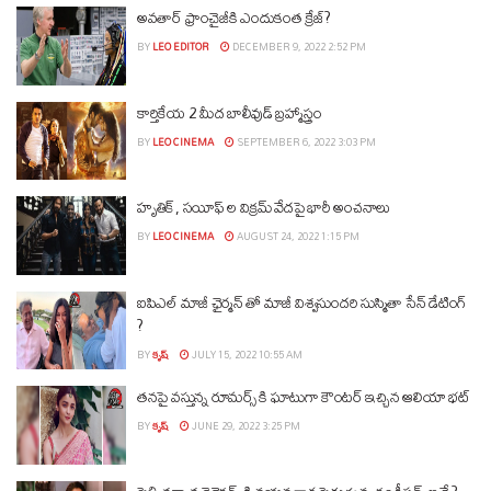
అవతార్ ఫ్రాంచైజీకి ఎందుకంత క్రేజ్?
BY
LEO EDITOR
DECEMBER 9, 2022 2:52 PM
కార్తికేయ 2 మీద బాలీవుడ్ బ్రహ్మాస్త్రం
BY
LEO CINEMA
SEPTEMBER 6, 2022 3:03 PM
హృతిక్, సయీఫ్ ల విక్రమ్ వేదపై భారీ అంచనాలు
BY
LEO CINEMA
AUGUST 24, 2022 1:15 PM
ఐపిఎల్ మాజీ ఛైర్మన్ తో మాజీ విశ్వసుందరి సుస్మితా సేన్ డేటింగ్
?
BY
కృష్
JULY 15, 2022 10:55 AM
తనపై వస్తున్న రూమర్స్ కి ఘాటుగా కౌంటర్ ఇచ్చిన ఆలియా భట్
BY
కృష్
JUNE 29, 2022 3:25 PM