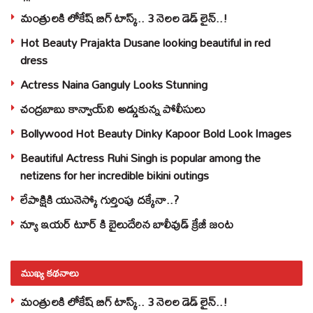
మంత్రులకి లోకేష్‌ బిగ్‌ టాస్క్‌.. 3 నెలల డెడ్‌ లైన్‌..!
Hot Beauty Prajakta Dusane looking beautiful in red
dress
Actress Naina Ganguly Looks Stunning
చంద్రబాబు కాన్వాయ్‌ని అడ్డుకున్న పోలీసులు
Bollywood Hot Beauty Dinky Kapoor Bold Look Images
Beautiful Actress Ruhi Singh is popular among the
netizens for her incredible bikini outings
లేపాక్షికి యునెస్కో గుర్తింపు దక్కేనా..?
న్యూ ఇయర్ టూర్ కి బైలుదేరిన బాలీవుడ్ క్రేజీ జంట
ముఖ్య కథనాలు
మంత్రులకి లోకేష్‌ బిగ్‌ టాస్క్‌.. 3 నెలల డెడ్‌ లైన్‌..!