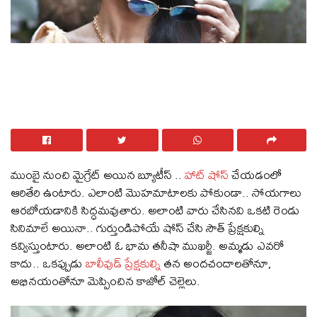
ముంబై నుంచి మైగ్రేట్ అయిన బ్యూటీస్ ..
హాట్ షోస్
చేయడంలో
ఆరితేరి ఉంటారు. ఎలాంటి మొహమాటాలకు పోకుండా.. సోయగాలు
ఆరబోయడానికి సిద్ధమవుతారు. అలాంటి వారు చేసినవి ఒకటి రెండు
సినిమాలే అయినా.. గుర్తుండిపోయే షోస్ చేసి సౌత్ ప్రేక్షకుల్ని
కవ్విస్తుంటారు. అలాంటి ఓ భామ తనీషా ముఖర్జీ. అమ్మడు ఎవరో
కాదు.. ఒకప్పుడు
బాలీవుడ్ ప్రేక్షకుల్ని
తన అందచందాలతోనూ,
అభినయంతోనూ మెప్పించిన కాజోల్ చెల్లెలు.