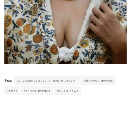
Tags:
bollywood actress tanisha mukharji
bollywood movies
leotop
tanisha movies
telugu news