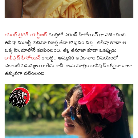
యంగ్ టైగర్ యన్టీఆర్
కంత్రిలో సెకండ్ హీరోయిన్ గా నటించింది
తనీషా ముఖర్జీ. సినిమా రిజల్ట్ తేడా కొట్టడం వల్ల.. తనీషా కూడా ఆ
ఒక్క సినిమాలోనే కనిపించింది. తల్లి తనూజా కూడా ఒకప్పుడు
బాలీవుడ్ హీరోయిన్
కాబట్టి.. అమ్మడికి అవకాశాల విషయంలో
ఎలాంటి సమస్యలు రాలేదు కానీ. ఆమె మాత్రం బాలీవుడ్ లోనైనా చాలా
తక్కువగా నటించింది.