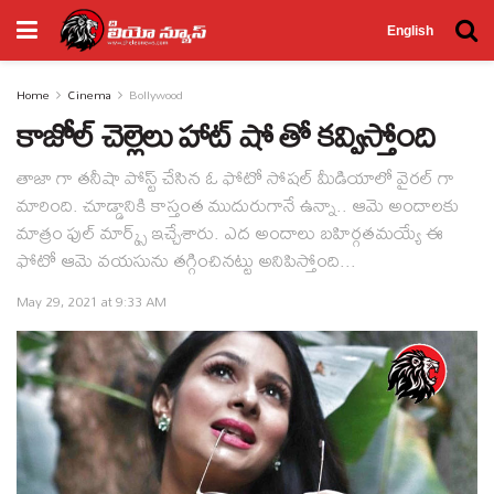
English
Home
Cinema
Bollywood
కాజోల్ చెల్లెలు హాట్ షో తో కవ్విస్తోంది
తాజా గా తనీషా పోస్ట్ చేసిన ఓ ఫోటో సోషల్ మీడియాలో వైరల్ గా
మారింది. చూడ్డానికి కాస్తంత ముదురుగానే ఉన్నా.. ఆమె అందాలకు
మాత్రం ఫుల్ మార్క్స్ ఇచ్చేశారు. ఎద అందాలు బహిర్గతమయ్యే ఈ
ఫోటో ఆమె వయసును తగ్గించినట్టు అనిపిస్తోంది...
May 29, 2021 at 9:33 AM