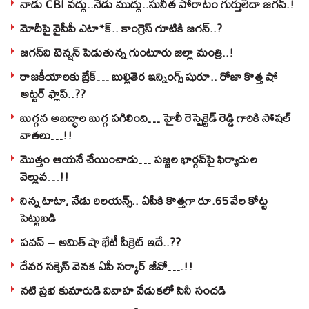
నాడు CBI వద్దు..నేడు ముద్దు..సునీత పోరాటం గుర్తులేదా జగన్.!
మోదీపై వైసీపీ ఎటా*క్.. కాంగ్రెస్ గూటికి జగన్..?
జగన్‌ని టెన్షన్‌ పెడుతున్న గుంటూరు జిల్లా మంత్రి..!
రాజకీయాలకు బ్రేక్… బుల్లితెర ఇన్నింగ్స్ షురూ.. రోజా కొత్త షో
అట్టర్ ఫ్లాప్..??
బుగ్గన అబద్ధాల బుగ్గ పగిలింది… హైలీ రెస్పెక్టెడ్‌ రెడ్డి గారికి సోషల్‌
వాతలు…!!
మొత్తం ఆయనే చేయించాడు… సజ్జల భార్గవ్‌పై ఫిర్యాదుల
వెల్లువ…!!
నిన్న టాటా, నేడు రిలయన్స్.. ఏపీకి కొత్తగా రూ.65 వేల కోట్ట
పెట్టుబడి
పవన్‌ – అమిత్‌ షా భేటీ సీక్రెట్‌ ఇదే..??
దేవర సక్సెస్‌ వెనక ఏపీ సర్కార్‌ జీవో….!!
నటి ప్రభ కుమారుడి వివాహ వేడుకలో సినీ సందడి