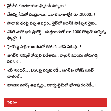
వైసీపీకి చింతకాయల ఫ్యామిలీ చిక్కులు.!
నేతన్న సేవలో చంద్రబాబు..ఇవాళ ఖాతాల్లోకి రూ.25000..!
పొగాకు ధరపై పచ్చి అబద్దం.. లైవ్‌లో జగన్‌కి షాకిచ్చిన రైతు..
ఏపీకి మరో భారీ ప్రాజెక్ట్.. దుత్తలూరులో రూ.1000 కోట్లతో మిస్సైల్స్
ఫ్యాక్టరీ..!
హైకోర్టు సాక్షిగా బురదలో కలిసిన జగన్ పరువు..!
జగన్‌ని నమ్మితే రోడ్డున పడేశాడు.. ప్యాలెస్‌ ముందు బోరుగడ్డ
నిరసన..
ఎనీ సెంటర్‌… DSCపై చర్చకు రెడీ.. జగన్‌కు లోకేష్‌ ఓపెన్
ఛాలెంజ్..
కూటమి మార్క్ అభివృద్ధి.. రికార్డు టైమ్‌లో భోగాపురం రెడీ..!
సినిమా