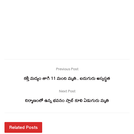
Previous Post
కల్తీ మద్యం తాగి 11 మంది మృతి.. ఐదుగురు అస్వస్థత
Next Post
నిర్మాణంలో ఉన్న భవనం స్లాబ్ కూలి ఏడుగురు మృతి
Related Posts