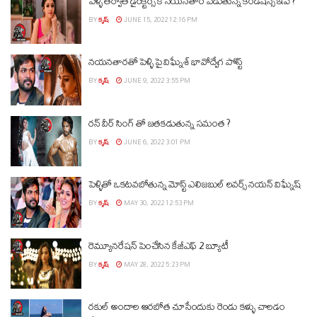
పెళ్ళి తర్వాత డైరెక్టర్స్ కి నయనతార పెడుతున్న కండీషన్స్ ఇవే ?
BY
కృష్
JUNE 15, 2022 12:16 PM
నయనతారతో పెళ్ళి పై విఘ్నేశ్ భావోద్వేగ పోస్ట్
BY
కృష్
JUNE 9, 2022 3:55 PM
రన్ వీర్ సింగ్ తో జతకడుతున్న సమంత ?
BY
కృష్
JUNE 6, 2022 3:01 PM
పెళ్ళితో ఒకటవబోతున్న మోస్ట్ ఎలిజబుల్ లవర్స్ నయన్ విఘ్నేష్
BY
కృష్
MAY 30, 2022 12:53 PM
రెమ్యూనరేషన్ పెంచేసిన కేజీఎఫ్ 2 బ్యూటీ
BY
కృష్
MAY 28, 2022 5:23 PM
రకుల్ అందాల ఆరబోత చూసేందుకు రెండు కళ్ళు చాలడం