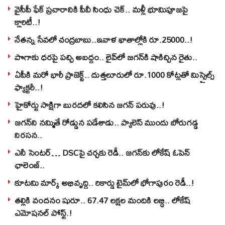
వైసీపీ ఫేక్ ప్రచారానికి పీవీ సింధు చెక్.. మళ్లీ భూమిపూజపై
క్లారిటీ..!
నేతన్న సేవలో చంద్రబాబు..ఇవాళ ఖాతాల్లోకి రూ.25000..!
పొగాకు ధరపై పచ్చి అబద్దం.. లైవ్‌లో జగన్‌కి షాకిచ్చిన రైతు..
ఏపీకి మరో భారీ ప్రాజెక్ట్.. దుత్తలూరులో రూ.1000 కోట్లతో మిస్సైల్స్
ఫ్యాక్టరీ..!
హైకోర్టు సాక్షిగా బురదలో కలిసిన జగన్ పరువు..!
జగన్‌ని నమ్మితే రోడ్డున పడేశాడు.. ప్యాలెస్‌ ముందు బోరుగడ్డ
నిరసన..
ఎనీ సెంటర్‌… DSCపై చర్చకు రెడీ.. జగన్‌కు లోకేష్‌ ఓపెన్
ఛాలెంజ్..
కూటమి మార్క్ అభివృద్ధి.. రికార్డు టైమ్‌లో భోగాపురం రెడీ..!
తల్లికి వందనం షురూ.. 67.47 లక్షల మందికి లబ్ధి.. లోకేష్‌
ఎమోషనల్ పోస్ట్‌.!