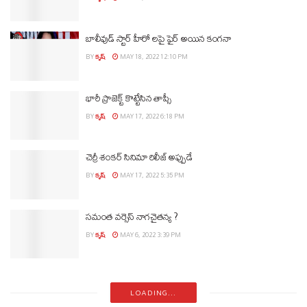
బాలీవుడ్ స్టార్ హీరో లపై ఫైర్ అయిన కంగనా
BY
కృష్
MAY 18, 2022 12:10 PM
భారీ ప్రాజెక్ట్ కొట్టేసిన తాప్సీ
BY
కృష్
MAY 17, 2022 6:18 PM
చెర్రీ శంకర్ సినిమా రిలీజ్ అప్పుడే
BY
కృష్
MAY 17, 2022 5:35 PM
సమంత వర్సెస్ నాగచైతన్య ?
BY
కృష్
MAY 6, 2022 3:39 PM
LOADING...