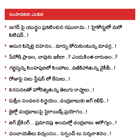
సంపాదకుని ఎంపిక
జగన్ పై యుద్థం ప్రకటించిన రఘురామ..! హైకోర్టులో మరో
పిటిషన్..!
అసుర పిన్నెల్లి దహనం.. మార్పు కోరుకుంటున్న మాచర్ల..!
పేదోడి ప్రాణం, చావుకు ఖరీదా..? ఎందుకింత దారుణం..?
గర్జిస్తున్న సింహపురిలో సింహాలు..వణికిపోతున్న వైసీపీ..!
రోజాపై పలు స్టేషన్ లో కేసులు..!
నిరసనలతో హోరెత్తుతున్న తెలుగు రాష్ట్రాలు..!
సుప్రీం సంచలన నిర్ణయం..చంద్రబాబుకు బిగ్ రిలీఫ్..!
జైల్లో చంద్రబాబుపై స్టెరాయిడ్స్ ప్రయోగం..!
బిగ్ బ్రేకింగ్ .. ప్రమాదపు అంచుల్లో చంద్రబాబు ఆరోగ్యం..!
పంచాయతీలు విధ్వంసం.. సర్పంచ్ లు సర్వనాశనం..!