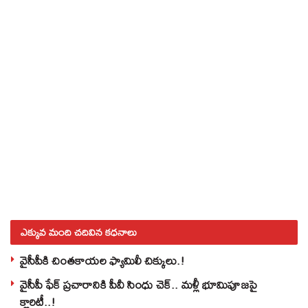
ఎక్కువ మంది చదివిన కధనాలు
వైసీపీకి చింతకాయల ఫ్యామిలీ చిక్కులు.!
వైసీపీ ఫేక్ ప్రచారానికి పీవీ సింధు చెక్.. మళ్లీ భూమిపూజపై
క్లారిటీ..!