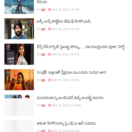
లేదంట
BY
కృష్
MAY 26, 2022 7:27 PM
లక్కీ ఛాన్స్ కొట్టేసిన కేజీఎఫ్ హీరో యష్
BY
కృష్
MAY 26, 2022 7:01 PM
కేన్స్ రెడ్ కార్పెట్ పైబుట్ట బొమ్మ…..కల నిజమైందని పూజా హెగ్డే..
BY
కృష్
MAY 23, 2022 3:20 PM
సెంట్రిక్ చిత్రంతో ప్రేక్షకుల ముందుకు నయన తార
BY
కృష్
MAY 19, 2022 2:14 PM
ముదురుతున్న ఇండియన్ ఫిల్మ్ ఇండస్ట్రీ వివాదం
BY
కృష్
MAY 19, 2022 12:14 PM
తమిళ హీరో సూర్య పై ఎఫ్.ఐ.ఆర్ నమోదు
BY
కృష్
MAY 18, 2022 5:45 PM