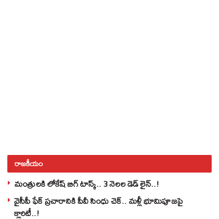
రాజకీయం
మంత్రులకి లోకేష్‌ బిగ్‌ టాస్క్‌.. 3 నెలల డెడ్‌ లైన్‌..!
వైసీపీ ఫేక్ ప్రచారానికి పీవీ సింధు చెక్.. మళ్లీ భూమిపూజపై
క్లారిటీ..!