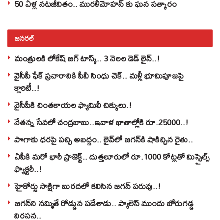
50 ఏళ్ల నటజీవితం.. మురళీమోహన్ కు ఘన సత్కారం
జనరల్
మంత్రులకి లోకేష్‌ బిగ్‌ టాస్క్‌.. 3 నెలల డెడ్‌ లైన్‌..!
వైసీపీ ఫేక్ ప్రచారానికి పీవీ సింధు చెక్.. మళ్లీ భూమిపూజపై
క్లారిటీ..!
వైసీపీకి చింతకాయల ఫ్యామిలీ చిక్కులు.!
నేతన్న సేవలో చంద్రబాబు..ఇవాళ ఖాతాల్లోకి రూ.25000..!
పొగాకు ధరపై పచ్చి అబద్దం.. లైవ్‌లో జగన్‌కి షాకిచ్చిన రైతు..
ఏపీకి మరో భారీ ప్రాజెక్ట్.. దుత్తలూరులో రూ.1000 కోట్లతో మిస్సైల్స్
ఫ్యాక్టరీ..!
హైకోర్టు సాక్షిగా బురదలో కలిసిన జగన్ పరువు..!
జగన్‌ని నమ్మితే రోడ్డున పడేశాడు.. ప్యాలెస్‌ ముందు బోరుగడ్డ
నిరసన..