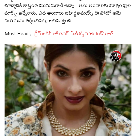
చూడ్డానికి కాస్తంత ముదురుగానే ఉన్నా.. ఆమె అందాలకు మాత్రం ఫుల్
మార్క్స్ ఇచ్చేశారు. ఎద అందాలు బహిర్గతమయ్యే ఈ ఫోటో ఆమె
వయసును తగ్గించినట్టు అనిపిస్తోంది.
Must Read ;-
గ్రీన్ బికినీ తో కవర్ పేజీకెక్కిన ‘లెజెండ్’ గాళ్