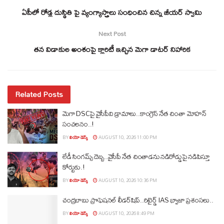
ఏపీలో రోడ్ల దుస్థితి పై వ్యంగ్యాస్త్రాలు సంధించిన చిన్న జీయర్ స్వామి
Next Post
తన విడాకుల అంశంపై క్లారిటీ ఇచ్చిన మెగా డాటర్ నిహారిక
Related Posts
మెగా DSCపై వైసీపీవి డ్రామాలు..కాంగ్రెస్ నేత చింతా మోహన్
సంచలనం..!
BY
లియో డెస్క్
AUGUST 10, 2026 11:00 PM
లేడీ సింగమ్స్ దెబ్బ..వైసీపీ నేత చింతాడను నడిరోడ్డుపై నడిపిస్తూ
కోర్టుకు.!
BY
లియో డెస్క్
AUGUST 10, 2026 10:36 PM
చంద్రబాబు ప్రొఫెషనల్ లీడర్‌షిప్..రిటైర్డ్ IAS ఖ్వాజా ప్రశంసలు..
BY
లియో డెస్క్
AUGUST 10, 2026 8:49 PM