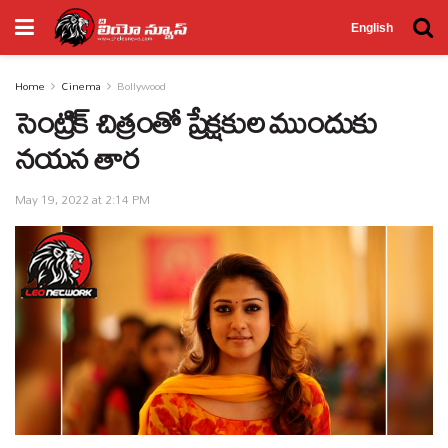
English
Home
Cinema
Bollywood
సెంట్రిక్ చిత్రంతో ప్రేక్షకుల ముందుకు
నయన తార
May 19, 2022 at 2:14 PM