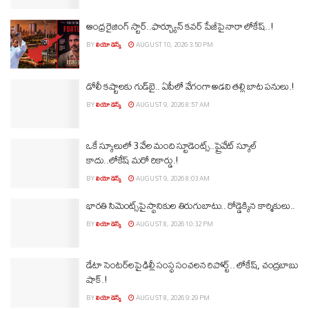
ఆంధ్ర రైజింగ్ స్టార్..ఫార్చ్యూన్ కవర్ పేజీపై నారా లోకేష్..!
BY
లియో డెస్క్
AUGUST 10, 2026 3:50 PM
డోలీ కష్టాలకు గుడ్‌బై.. ఏపీలో వేగంగా అడవి తల్లి బాట పనులు.!
BY
లియో డెస్క్
AUGUST 9, 2026 8:57 AM
ఒకే స్కూలులో 3 వేల మంది స్టూడెంట్స్‌..ప్రైవేట్‌ స్కూల్‌
కాదు..లోకేష్ మరో రికార్డు.!
BY
లియో డెస్క్
AUGUST 9, 2026 8:03 AM
భారతి సిమెంట్స్‌పై స్థానికుల తిరుగుబాటు.. రోడ్డెక్కిన కార్మికులు..
BY
లియో డెస్క్
AUGUST 8, 2026 10:32 PM
డేటా సెంటర్‌లపై ఢిల్లీ సంస్థ సంచలన రిపోర్ట్.. లోకేష్‌, చంద్రబాబు
షాక్‌.!
BY
లియో డెస్క్
AUGUST 8, 2026 9:29 PM