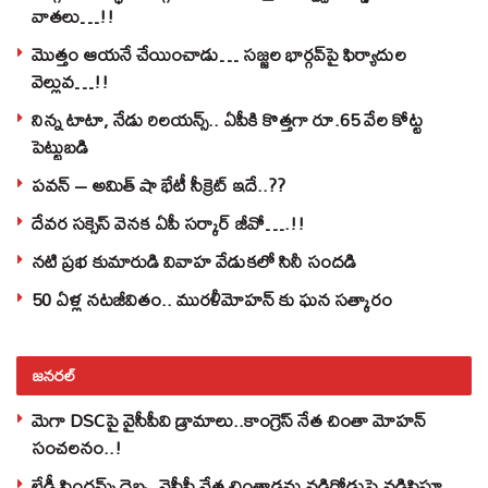
వాతలు…!!
మొత్తం ఆయనే చేయించాడు… సజ్జల భార్గవ్‌పై ఫిర్యాదుల
వెల్లువ…!!
నిన్న టాటా, నేడు రిలయన్స్.. ఏపీకి కొత్తగా రూ.65 వేల కోట్ట
పెట్టుబడి
పవన్‌ – అమిత్‌ షా భేటీ సీక్రెట్‌ ఇదే..??
దేవర సక్సెస్‌ వెనక ఏపీ సర్కార్‌ జీవో….!!
నటి ప్రభ కుమారుడి వివాహ వేడుకలో సినీ సందడి
50 ఏళ్ల నటజీవితం.. మురళీమోహన్ కు ఘన సత్కారం
జనరల్
మెగా DSCపై వైసీపీవి డ్రామాలు..కాంగ్రెస్ నేత చింతా మోహన్
సంచలనం..!
లేడీ సింగమ్స్ దెబ్బ..వైసీపీ నేత చింతాడను నడిరోడ్డుపై నడిపిస్తూ