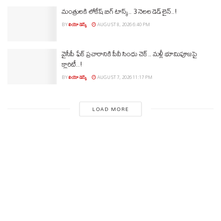
మంత్రులకి లోకేష్‌ బిగ్‌ టాస్క్‌.. 3 నెలల డెడ్‌ లైన్‌..!
BY
లియో డెస్క్
AUGUST 8, 2026 6:40 PM
వైసీపీ ఫేక్ ప్రచారానికి పీవీ సింధు చెక్.. మళ్లీ భూమిపూజపై
క్లారిటీ..!
BY
లియో డెస్క్
AUGUST 7, 2026 11:17 PM
LOAD MORE