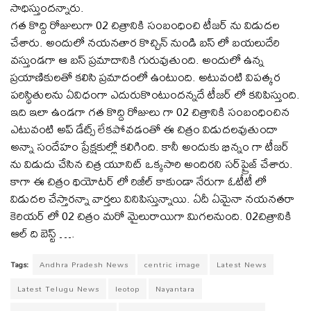
సాధిస్తుందన్నారు.
గత కొద్ది రోజులుగా 02 చిత్రానికి సంబంధించి టీజర్ ను విడుదల
చేశారు. అందులో నయనతార కొచ్చిన్ నుండి బస్ లో బయలుదేరి
వస్తుండగా ఆ బస్ ప్రమాదానికి గురువుతుంది. అందులో ఉన్న
ప్రయాణికులతో కలిసి ప్రమాదంలో ఉంటుంది. అటువంటి విపత్కర
పరిస్థితులను ఏవిధంగా ఎదురుకొంటుందన్నదే టీజర్ లో కనిపిస్తుంది.
ఇది ఇలా ఉండగా గత కొద్ది రోజులు గా 02 చిత్రానికి సంబంధించిన
ఎటువంటి అప్ డేట్స్ లేకపోవడంతో ఈ చిత్రం విడుదలవుతుందా
అన్నా సందేహం ప్రేక్షకుల్లో కలిగింది. కానీ అందుకు భిన్నం గా టీజర్
ను విడుదు చేసిన చిత్ర యూనిట్ ఒక్కసారి అందిరని స‌ర్‌ప్రైజ్ చేశారు.
కాగా ఈ చిత్రం థియోటర్ లో రిజీల్ కాకుండా నేరుగా ఓటీటీ లో
విడుదల చేస్తారన్నా వార్తలు వినిపిస్తున్నాయి. ఏదీ ఏమైనా నయనతరా
కెరియర్ లో 02 చిత్రం మరో మైలురాయిగా మిగలనుంది. 02చిత్రానికి
ఆల్ ది బెస్ట్ ….
Tags:
Andhra Pradesh News
centric image
Latest News
Latest Telugu News
leotop
Nayantara