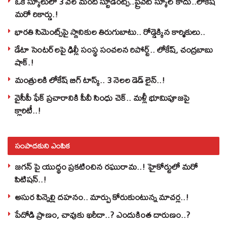
ఒకే స్కూలులో 3 వేల మంది స్టూడెంట్స్‌..ప్రైవేట్‌ స్కూల్‌ కాదు..లోకేష్
మరో రికార్డు.!
భారతి సిమెంట్స్‌పై స్థానికుల తిరుగుబాటు.. రోడ్డెక్కిన కార్మికులు..
డేటా సెంటర్‌లపై ఢిల్లీ సంస్థ సంచలన రిపోర్ట్.. లోకేష్‌, చంద్రబాబు
షాక్‌.!
మంత్రులకి లోకేష్‌ బిగ్‌ టాస్క్‌.. 3 నెలల డెడ్‌ లైన్‌..!
వైసీపీ ఫేక్ ప్రచారానికి పీవీ సింధు చెక్.. మళ్లీ భూమిపూజపై
క్లారిటీ..!
సంపాదకుని ఎంపిక
జగన్ పై యుద్థం ప్రకటించిన రఘురామ..! హైకోర్టులో మరో
పిటిషన్..!
అసుర పిన్నెల్లి దహనం.. మార్పు కోరుకుంటున్న మాచర్ల..!
పేదోడి ప్రాణం, చావుకు ఖరీదా..? ఎందుకింత దారుణం..?