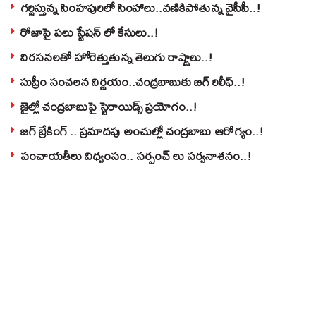
గర్జిస్తున్న సింహపురిలో సింహాలు..వణికిపోతున్న వైసీపీ..!
రోజాపై పలు స్టేషన్ లో కేసులు..!
నిరసనలతో హోరెత్తుతున్న తెలుగు రాష్ట్రాలు..!
సుప్రీం సంచలన నిర్ణయం..చంద్రబాబుకు బిగ్ రిలీఫ్..!
జైల్లో చంద్రబాబుపై స్టెరాయిడ్స్ ప్రయోగం..!
బిగ్ బ్రేకింగ్ .. ప్రమాదపు అంచుల్లో చంద్రబాబు ఆరోగ్యం..!
పంచాయతీలు విధ్వంసం.. సర్పంచ్ లు సర్వనాశనం..!