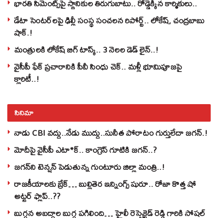
భారతి సిమెంట్స్‌పై స్థానికుల తిరుగుబాటు.. రోడ్డెక్కిన కార్మికులు..
డేటా సెంటర్‌లపై ఢిల్లీ సంస్థ సంచలన రిపోర్ట్.. లోకేష్‌, చంద్రబాబు
షాక్‌.!
మంత్రులకి లోకేష్‌ బిగ్‌ టాస్క్‌.. 3 నెలల డెడ్‌ లైన్‌..!
వైసీపీ ఫేక్ ప్రచారానికి పీవీ సింధు చెక్.. మళ్లీ భూమిపూజపై
క్లారిటీ..!
సినిమా
నాడు CBI వద్దు..నేడు ముద్దు..సునీత పోరాటం గుర్తులేదా జగన్.!
మోదీపై వైసీపీ ఎటా*క్.. కాంగ్రెస్ గూటికి జగన్..?
జగన్‌ని టెన్షన్‌ పెడుతున్న గుంటూరు జిల్లా మంత్రి..!
రాజకీయాలకు బ్రేక్… బుల్లితెర ఇన్నింగ్స్ షురూ.. రోజా కొత్త షో
అట్టర్ ఫ్లాప్..??
బుగ్గన అబద్ధాల బుగ్గ పగిలింది… హైలీ రెస్పెక్టెడ్‌ రెడ్డి గారికి సోషల్‌