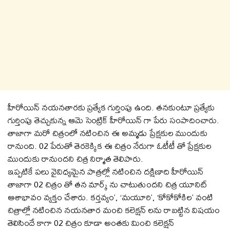
హీరోయిన్ నయనతారకు ప్రత్యేక గుర్తింపు ఉంది. తనకుంటూ ప్రత్యేకు
గుర్తింపు తెచ్చుకున్న ఆమె సెంట్రిక్ హీరోయిన్ గా పేరు సంపాదించారు.
తాజాగా మరో చిత్రంలో నటించిన ఈ అమ్మడు ప్రేక్షకుల ముందుకు
రానుంది. 02 పేరుతో తెరకెక్కిక ఈ చిత్రం నేరుగా ఓటీటీ తో ప్రేక్షకుల
ముందుకు రానుందని చిత్ర నిర్మాత తెలిపారు.
ఇప్పటికే పలు వైవిధ్యమైన పాత్రల్లో నటించిన దక్షిణాది హీరోయిన్
తాజాగా 02 చిత్రం తో తన మార్క్ ను చాటుతుందని చిత్ర యూనిట్
ఆశాభావం వ్యక్తం చేశారు. క‌ర్త‌వ్యం’, ‘మ‌యూరి’, ‘కోకోకోకిల’ వంటి
చిత్రాల్లో నటించిన నయనతార మంచి కలెక్షన్ లను రాబట్టిన విషయం
తెలిసిందే కాగా 02 చిత్రం కూడా అంతకు మించి కలెక్షన్