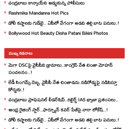
చంద్రబాబు కాన్వాయ్‌ని అడ్డుకున్న పోలీసులు
Rashmika Mandanna Hot Pics
డోలీ కష్టాలకు గుడ్‌బై.. ఏపీలో వేగంగా అడవి తల్లి బాట పనులు.!
Bollywood Hot Beauty Disha Patani Bikini Photos
ముఖ్య కథనాలు
మెగా DSCపై వైసీపీవి డ్రామాలు..కాంగ్రెస్ నేత చింతా మోహన్
సంచలనం..!
లేడీ సింగమ్స్ దెబ్బ..వైసీపీ నేత చింతాడను నడిరోడ్డుపై నడిపిస్తూ
కోర్టుకు.!
చంద్రబాబు ప్రొఫెషనల్ లీడర్‌షిప్..రిటైర్డ్ IAS ఖ్వాజా ప్రశంసలు..
ఆంధ్ర రైజింగ్ స్టార్..ఫార్చ్యూన్ కవర్ పేజీపై నారా లోకేష్..!
డోలీ కష్టాలకు గుడ్‌బై.. ఏపీలో వేగంగా అడవి తల్లి బాట పనులు.!