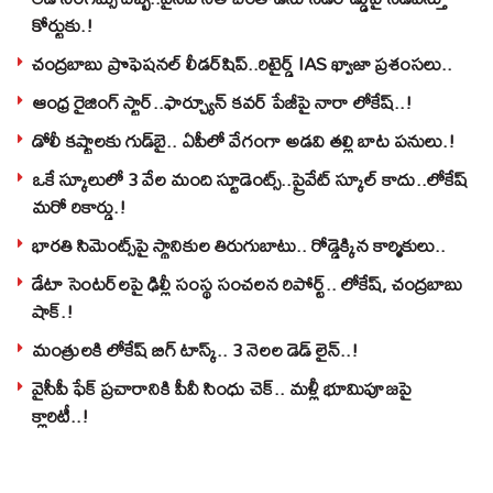
కోర్టుకు.!
చంద్రబాబు ప్రొఫెషనల్ లీడర్‌షిప్..రిటైర్డ్ IAS ఖ్వాజా ప్రశంసలు..
ఆంధ్ర రైజింగ్ స్టార్..ఫార్చ్యూన్ కవర్ పేజీపై నారా లోకేష్..!
డోలీ కష్టాలకు గుడ్‌బై.. ఏపీలో వేగంగా అడవి తల్లి బాట పనులు.!
ఒకే స్కూలులో 3 వేల మంది స్టూడెంట్స్‌..ప్రైవేట్‌ స్కూల్‌ కాదు..లోకేష్
మరో రికార్డు.!
భారతి సిమెంట్స్‌పై స్థానికుల తిరుగుబాటు.. రోడ్డెక్కిన కార్మికులు..
డేటా సెంటర్‌లపై ఢిల్లీ సంస్థ సంచలన రిపోర్ట్.. లోకేష్‌, చంద్రబాబు
షాక్‌.!
మంత్రులకి లోకేష్‌ బిగ్‌ టాస్క్‌.. 3 నెలల డెడ్‌ లైన్‌..!
వైసీపీ ఫేక్ ప్రచారానికి పీవీ సింధు చెక్.. మళ్లీ భూమిపూజపై
క్లారిటీ..!