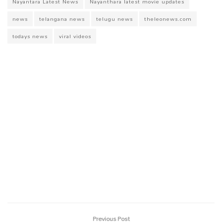
Nayantara Latest News
Nayanthara latest movie updates
news
telangana news
telugu news
theleonews.com
todays news
viral videos
Previous Post