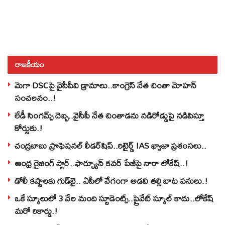
రాజకీయం
మెగా DSCపై వైసీపీవి డ్రామాలు..కాంగ్రెస్ నేత చింతా మోహన్
సంచలనం..!
లేడీ సింగమ్స్ దెబ్బ..వైసీపీ నేత చింతాడను నడిరోడ్డుపై నడిపిస్తూ
కోర్టుకు.!
చంద్రబాబు ప్రొఫెషనల్ లీడర్‌షిప్..రిటైర్డ్ IAS ఖ్వాజా ప్రశంసలు..
ఆంధ్ర రైజింగ్ స్టార్..ఫార్చ్యూన్ కవర్ పేజీపై నారా లోకేష్..!
డోలీ కష్టాలకు గుడ్‌బై.. ఏపీలో వేగంగా అడవి తల్లి బాట పనులు.!
ఒకే స్కూలులో 3 వేల మంది స్టూడెంట్స్‌..ప్రైవేట్‌ స్కూల్‌ కాదు..లోకేష్
మరో రికార్డు.!