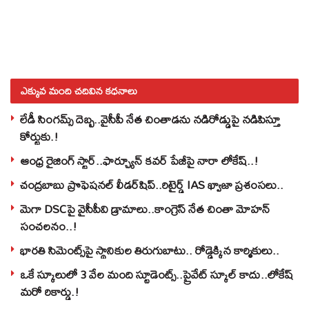
ఎక్కువ మంది చదివిన కధనాలు
లేడీ సింగమ్స్ దెబ్బ..వైసీపీ నేత చింతాడను నడిరోడ్డుపై నడిపిస్తూ
కోర్టుకు.!
ఆంధ్ర రైజింగ్ స్టార్..ఫార్చ్యూన్ కవర్ పేజీపై నారా లోకేష్..!
చంద్రబాబు ప్రొఫెషనల్ లీడర్‌షిప్..రిటైర్డ్ IAS ఖ్వాజా ప్రశంసలు..
మెగా DSCపై వైసీపీవి డ్రామాలు..కాంగ్రెస్ నేత చింతా మోహన్
సంచలనం..!
భారతి సిమెంట్స్‌పై స్థానికుల తిరుగుబాటు.. రోడ్డెక్కిన కార్మికులు..
ఒకే స్కూలులో 3 వేల మంది స్టూడెంట్స్‌..ప్రైవేట్‌ స్కూల్‌ కాదు..లోకేష్
మరో రికార్డు.!