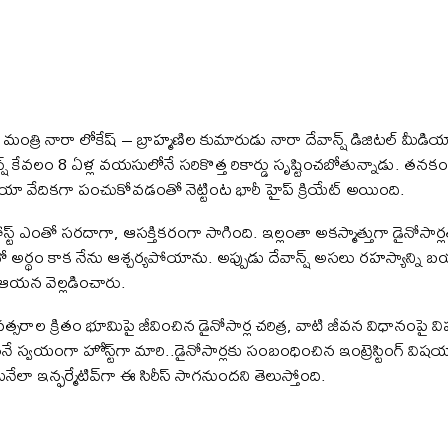
రి నారా లోకేష్ – బ్రాహ్మణిల కుమారుడు నారా దేవాన్ష్ డిజిటల్ మీ
న్ష్ కేవలం 8 ఏళ్ల వయసులోనే సరికొత్త రికార్డు సృష్టించబోతున్నాడు. తనకం
యా వేదికగా పంచుకోవడంతో నెట్టింట భారీ హైప్ క్రియేట్ అయింది.
ిన పోస్ట్ ఎంతో సరదాగా, ఆసక్తికరంగా సాగింది. ఇల్లంతా అకస్మాత్తుగా డైనోస
ో అర్థం కాక నేను ఆశ్చర్యపోయాను. అప్పుడు దేవాన్ష్ అసలు రహస్యాన్ని 
డని ఆయన వెల్లడించారు.
 సంవత్సరాల క్రితం భూమిపై జీవించిన డైనోసార్ల చరిత్ర, వాటి జీవన విధానంప
ేవాన్ష్ తనే స్వయంగా హోస్ట్‌గా మారి..డైనోసార్లకు సంబంధించిన ఇంట్రెస్టింగ్ 
ేలా ఇన్ఫర్మేటివ్‌గా ఈ సిరీస్ సాగనుందని తెలుస్తోంది.