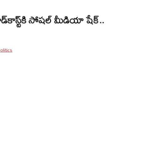
్‌కాస్ట్‌కి సోషల్‌ మీడియా షేక్‌..
olitics