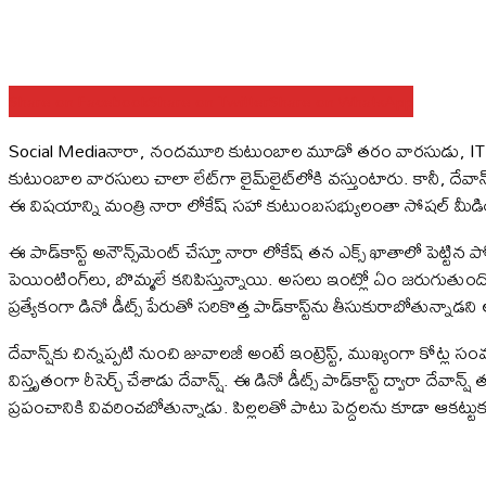
Share on Facebook
Share on Twitter
Share on WhatsApp
Social Mediaనారా, నందమూరి కుటుంబాల మూడో తరం వారసుడు, IT మంత్
కుటుంబాల వారసులు చాలా లేట్‌గా లైమ్‌లైట్‌లోకి వస్తుంటారు. కానీ, దేవా
ఈ విషయాన్ని మంత్రి నారా లోకేష్ సహా కుటుంబసభ్యులంతా సోషల్ మీడి
ఈ పాడ్‌కాస్ట్ అనౌన్స్‌మెంట్ చేస్తూ నారా లోకేష్ తన ఎక్స్ ఖాతాలో పెట్ట
పెయింటింగ్‌లు, బొమ్మలే కనిపిస్తున్నాయి. అసలు ఇంట్లో ఏం జరుగుతుంద
ప్రత్యేకంగా డినో డీట్స్ పేరుతో సరికొత్త పాడ్‌కాస్ట్‌ను తీసుకురాబోతున్నా
దేవాన్ష్‌కు చిన్నప్పటి నుంచి జువాలజీ అంటే ఇంట్రెస్ట్, ముఖ్యంగా కోట్ల
విస్తృతంగా రీసెర్చ్ చేశాడు దేవాన్ష్. ఈ డినో డీట్స్ పాడ్‌కాస్ట్‌ ద్వారా ద
ప్రపంచానికి వివరించబోతున్నాడు. పిల్లలతో పాటు పెద్దలను కూడా ఆకట్టుకున