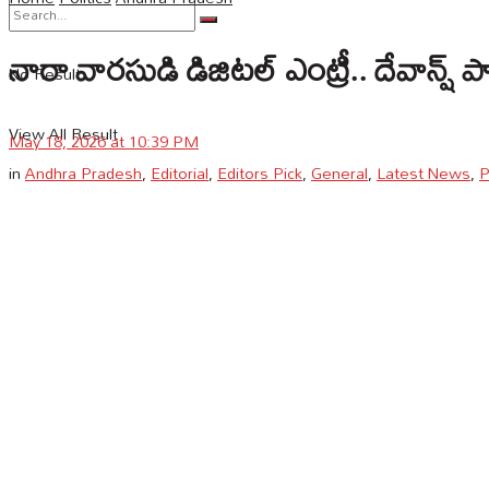
నారా వారసుడి డిజిటల్ ఎంట్రీ.. దేవాన్ష్ పాడ
No Result
View All Result
May 18, 2026 at 10:39 PM
in
Andhra Pradesh
,
Editorial
,
Editors Pick
,
General
,
Latest News
,
P