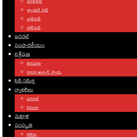
మాలీవుడ్
శాండల్ వుడ్
బాలీవుడ్
హాలీవుడ్
జనరల్
సంపాదకీయం
విశ్లేషణ
తిరుమల
దాసరి అల్వార్ స్వామి
సినీ సమీక్ష
గ్యాలరీలు
జనరల్
సినిమా
మహిళ
సంస్కృతి
కళలు