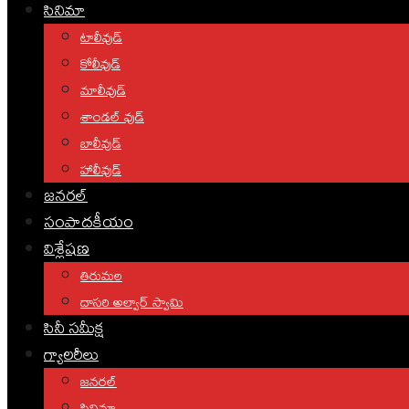
సినిమా
టాలీవుడ్
కోలీవుడ్
మాలీవుడ్
శాండల్ వుడ్
బాలీవుడ్
హాలీవుడ్
జనరల్
సంపాదకీయం
విశ్లేషణ
తిరుమల
దాసరి అల్వార్ స్వామి
సినీ సమీక్ష
గ్యాలరీలు
జనరల్
సినిమా