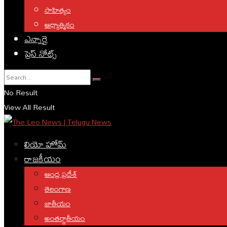
సాహిత్యం
ఆధ్యాత్మికం
ఎన్నారై
ప్రెస్ నోట్స్
No Result
View All Result
లియో హోమ్
రాజకీయం
ఆంధ్ర ప్రదేశ్
తెలంగాణ
జాతీయం
అంతర్జాతీయం