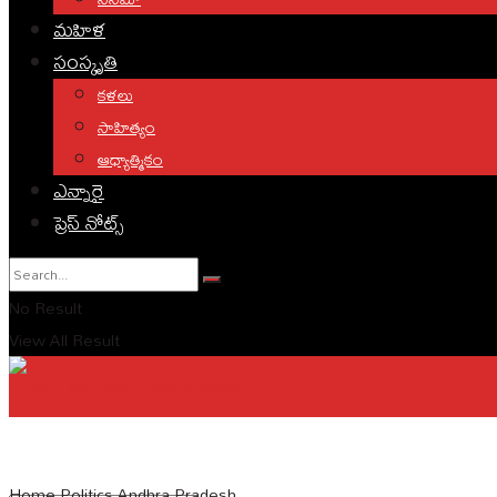
మహిళ
సంస్కృతి
కళలు
సాహిత్యం
ఆధ్యాత్మికం
ఎన్నారై
ప్రెస్ నోట్స్
No Result
View All Result
English
Home
Politics
Andhra Pradesh