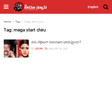
English
Home
Tag
mega start chiru
Tag:
mega start chiru
చిరు చెల్లెలుగా నయనతార ఖాయమైందా?
BY
LEO RK
JANUARY 18, 2021