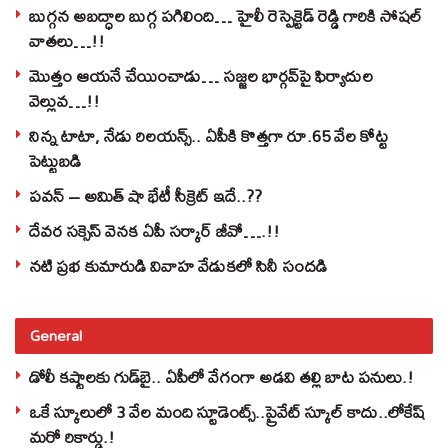
బుగ్గన అబద్ధాల బుగ్గ పగిలింది… హైలీ రెస్పెక్టెడ్‌ రెడ్డి గారికి సోషల్‌
వాతలు…!!
మొత్తం ఆయనే చేయించాడు… సజ్జల భార్గవ్‌పై ఫిర్యాదుల
వెల్లువ…!!
నిన్న టాటా, నేడు రిలయన్స్.. ఏపీకి కొత్తగా రూ.65 వేల కోట్ట
పెట్టుబడి
పవన్‌ – అమిత్‌ షా భేటీ సీక్రెట్‌ ఇదే..??
దేవర సక్సెస్‌ వెనక ఏపీ సర్కార్‌ జీవో….!!
నటి ప్రభ కుమారుడి వివాహ వేడుకలో సినీ సందడి
General
డోలీ కష్టాలకు గుడ్‌బై.. ఏపీలో వేగంగా అడవి తల్లి బాట పనులు.!
ఒకే స్కూలులో 3 వేల మంది స్టూడెంట్స్‌..ప్రైవేట్‌ స్కూల్‌ కాదు..లోకేష్
మరో రికార్డు.!