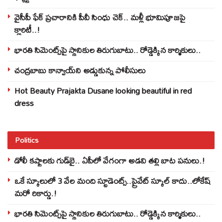
వైసీపీ ఫేక్ ప్రచారానికి పీవీ సింధు చెక్.. మళ్లీ భూమిపూజపై
క్లారిటీ..!
భారతి సిమెంట్స్‌పై స్థానికుల తిరుగుబాటు.. రోడ్డెక్కిన కార్మికులు..
చంద్రబాబు కాన్వాయ్‌ని అడ్డుకున్న పోలీసులు
Hot Beauty Prajakta Dusane looking beautiful in red
dress
Politics
డోలీ కష్టాలకు గుడ్‌బై.. ఏపీలో వేగంగా అడవి తల్లి బాట పనులు.!
ఒకే స్కూలులో 3 వేల మంది స్టూడెంట్స్‌..ప్రైవేట్‌ స్కూల్‌ కాదు..లోకేష్
మరో రికార్డు.!
భారతి సిమెంట్స్‌పై స్థానికుల తిరుగుబాటు.. రోడ్డెక్కిన కార్మికులు..