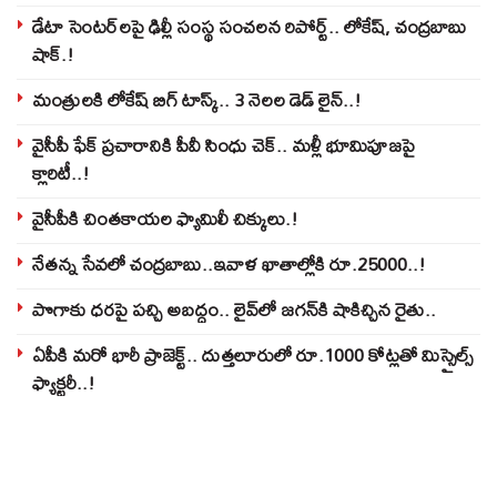
డేటా సెంటర్‌లపై ఢిల్లీ సంస్థ సంచలన రిపోర్ట్.. లోకేష్‌, చంద్రబాబు
షాక్‌.!
మంత్రులకి లోకేష్‌ బిగ్‌ టాస్క్‌.. 3 నెలల డెడ్‌ లైన్‌..!
వైసీపీ ఫేక్ ప్రచారానికి పీవీ సింధు చెక్.. మళ్లీ భూమిపూజపై
క్లారిటీ..!
వైసీపీకి చింతకాయల ఫ్యామిలీ చిక్కులు.!
నేతన్న సేవలో చంద్రబాబు..ఇవాళ ఖాతాల్లోకి రూ.25000..!
పొగాకు ధరపై పచ్చి అబద్దం.. లైవ్‌లో జగన్‌కి షాకిచ్చిన రైతు..
ఏపీకి మరో భారీ ప్రాజెక్ట్.. దుత్తలూరులో రూ.1000 కోట్లతో మిస్సైల్స్
ఫ్యాక్టరీ..!