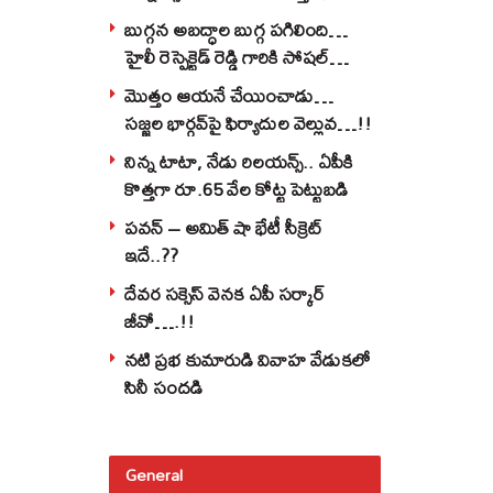
అట్టర్ ఫ్లాప్..??
బుగ్గన అబద్ధాల బుగ్గ పగిలింది…
హైలీ రెస్పెక్టెడ్‌ రెడ్డి గారికి సోషల్‌
వాతలు…!!
మొత్తం ఆయనే చేయించాడు…
సజ్జల భార్గవ్‌పై ఫిర్యాదుల వెల్లువ…!!
నిన్న టాటా, నేడు రిలయన్స్.. ఏపీకి
కొత్తగా రూ.65 వేల కోట్ట పెట్టుబడి
పవన్‌ – అమిత్‌ షా భేటీ సీక్రెట్‌
ఇదే..??
దేవర సక్సెస్‌ వెనక ఏపీ సర్కార్‌
జీవో….!!
నటి ప్రభ కుమారుడి వివాహ వేడుకలో
సినీ సందడి
General