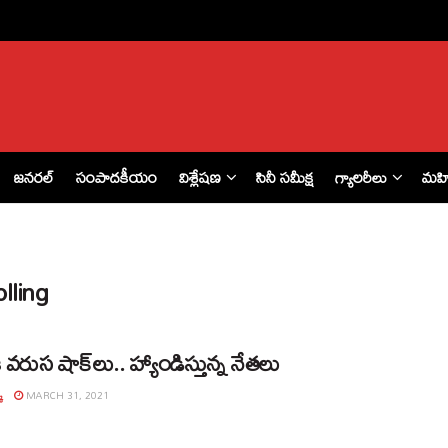
జనరల్
సంపాదకీయం
విశ్లేషణ
సినీ సమీక్ష
గ్యాలరీలు
మహ
lling
ి వరుస షాక్‌లు.. హ్యాండిస్తున్న నేతలు
్
MARCH 31, 2021