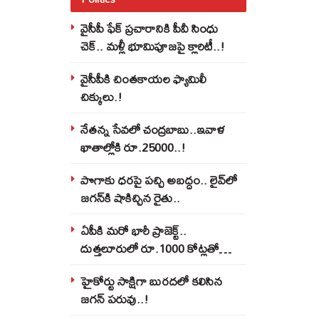
వైసీపీ ఫేక్ ప్రచారానికి పీవీ సింధు
చెక్.. మళ్లీ భూమిపూజపై క్లారిటీ..!
వైసీపీకి చింతకాయల ఫ్యామిలీ
చిక్కులు.!
నేతన్న సేవలో చంద్రబాబు..ఇవాళ
ఖాతాల్లోకి రూ.25000..!
పొగాకు ధరపై పచ్చి అబద్దం.. లైవ్‌లో
జగన్‌కి షాకిచ్చిన రైతు..
ఏపీకి మరో భారీ ప్రాజెక్ట్..
దుత్తలూరులో రూ.1000 కోట్లతో
మిస్సైల్స్ ఫ్యాక్టరీ..!
హైకోర్టు సాక్షిగా బురదలో కలిసిన
జగన్ పరువు..!