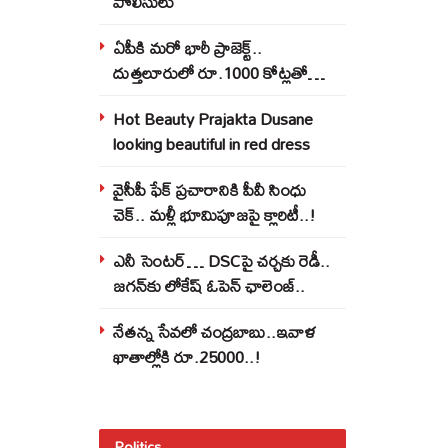
పోలీసులు
ఏపీకి మరో భారీ ప్రాజెక్ట్..
దుత్తలూరులో రూ.1000 కోట్లతో
మిస్సైల్స్ ఫ్యాక్టరీ..!
Hot Beauty Prajakta Dusane
looking beautiful in red dress
వైసీపీ ఫేక్ ప్రచారానికి పీవీ సింధు
చెక్.. మళ్లీ భూమిపూజపై క్లారిటీ..!
ఎనీ సెంటర్‌… DSCపై చర్చకు రెడీ..
జగన్‌కు లోకేష్‌ ఓపెన్ ఛాలెంజ్..
నేతన్న సేవలో చంద్రబాబు..ఇవాళ
ఖాతాల్లోకి రూ.25000..!
Politics