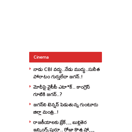
Cinema
నాడు CBI వద్దు..నేడు ముద్దు..సునీత
పోరాటం గుర్తులేదా జగన్.!
మోదీపై వైసీపీ ఎటా*క్.. కాంగ్రెస్
గూటికి జగన్..?
జగన్‌ని టెన్షన్‌ పెడుతున్న గుంటూరు
జిల్లా మంత్రి..!
రాజకీయాలకు బ్రేక్… బుల్లితెర
ఇన్నింగ్స్ షురూ.. రోజా కొత్త షో