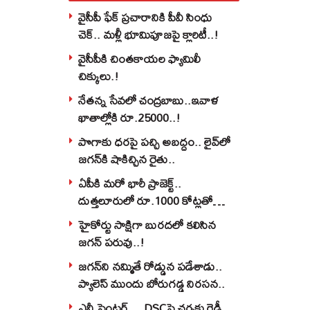
వైసీపీ ఫేక్ ప్రచారానికి పీవీ సింధు
చెక్.. మళ్లీ భూమిపూజపై క్లారిటీ..!
వైసీపీకి చింతకాయల ఫ్యామిలీ
చిక్కులు.!
నేతన్న సేవలో చంద్రబాబు..ఇవాళ
ఖాతాల్లోకి రూ.25000..!
పొగాకు ధరపై పచ్చి అబద్దం.. లైవ్‌లో
జగన్‌కి షాకిచ్చిన రైతు..
ఏపీకి మరో భారీ ప్రాజెక్ట్..
దుత్తలూరులో రూ.1000 కోట్లతో
మిస్సైల్స్ ఫ్యాక్టరీ..!
హైకోర్టు సాక్షిగా బురదలో కలిసిన
జగన్ పరువు..!
జగన్‌ని నమ్మితే రోడ్డున పడేశాడు..
ప్యాలెస్‌ ముందు బోరుగడ్డ నిరసన..
ఎనీ సెంటర్‌… DSCపై చర్చకు రెడీ..