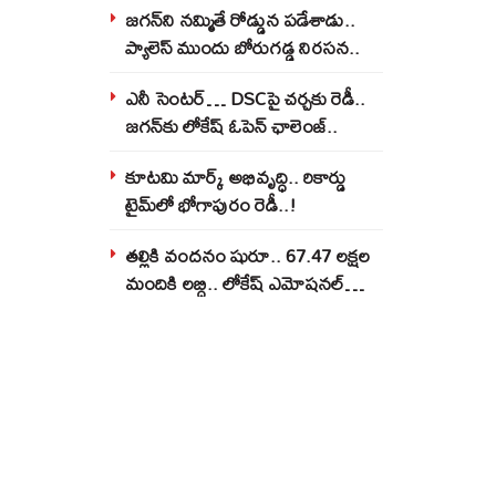
జగన్‌ని నమ్మితే రోడ్డున పడేశాడు..
ప్యాలెస్‌ ముందు బోరుగడ్డ నిరసన..
ఎనీ సెంటర్‌… DSCపై చర్చకు రెడీ..
జగన్‌కు లోకేష్‌ ఓపెన్ ఛాలెంజ్..
కూటమి మార్క్ అభివృద్ధి.. రికార్డు
టైమ్‌లో భోగాపురం రెడీ..!
తల్లికి వందనం షురూ.. 67.47 లక్షల
మందికి లబ్ధి.. లోకేష్‌ ఎమోషనల్
పోస్ట్‌.!