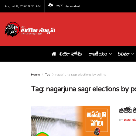
August 8, 2026 9:30 AM
25
Hyderabad
°C
లియో హోమ్
రాజకీయం
సినిమా
Home
Tag
nagarjuna sagr elections by polling
Tag:
nagarjuna sagr elections by po
బీజేపీక
BY
లియో డెస్క
...