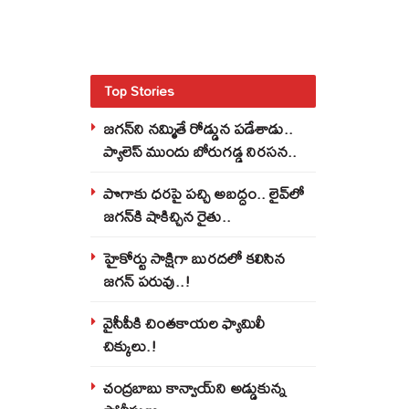
Top Stories
జగన్‌ని నమ్మితే రోడ్డున పడేశాడు..
ప్యాలెస్‌ ముందు బోరుగడ్డ నిరసన..
పొగాకు ధరపై పచ్చి అబద్దం.. లైవ్‌లో
జగన్‌కి షాకిచ్చిన రైతు..
హైకోర్టు సాక్షిగా బురదలో కలిసిన
జగన్ పరువు..!
వైసీపీకి చింతకాయల ఫ్యామిలీ
చిక్కులు.!
చంద్రబాబు కాన్వాయ్‌ని అడ్డుకున్న