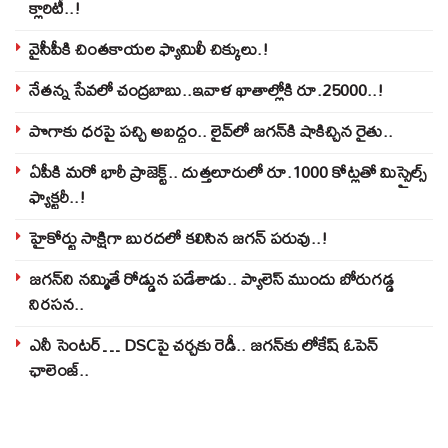
క్లారిటీ..!
వైసీపీకి చింతకాయల ఫ్యామిలీ చిక్కులు.!
నేతన్న సేవలో చంద్రబాబు..ఇవాళ ఖాతాల్లోకి రూ.25000..!
పొగాకు ధరపై పచ్చి అబద్దం.. లైవ్‌లో జగన్‌కి షాకిచ్చిన రైతు..
ఏపీకి మరో భారీ ప్రాజెక్ట్.. దుత్తలూరులో రూ.1000 కోట్లతో మిస్సైల్స్
ఫ్యాక్టరీ..!
హైకోర్టు సాక్షిగా బురదలో కలిసిన జగన్ పరువు..!
జగన్‌ని నమ్మితే రోడ్డున పడేశాడు.. ప్యాలెస్‌ ముందు బోరుగడ్డ
నిరసన..
ఎనీ సెంటర్‌… DSCపై చర్చకు రెడీ.. జగన్‌కు లోకేష్‌ ఓపెన్
ఛాలెంజ్..