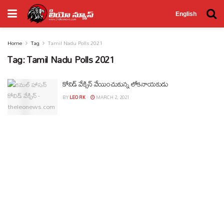
English
Home
Tag
Tamil Nadu Polls 2021
Tag:
Tamil Nadu Polls 2021
కోవిడ్ వేక్సిన్ వేయించుకున్న లోకనాయకుడు
BY
LEO RK
MARCH 2, 2021