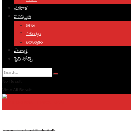
మహిళ
సంస్కృతి
కళలు
సాహిత్యం
ఆధ్యాత్మికం
ఎన్నారై
ప్రెస్ నోట్స్
No Result
View All Result
English
Home
Tag
Tamil Nadu Polls