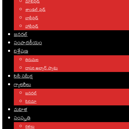
మాలీవుడ్
శాండల్ వుడ్
బాలీవుడ్
హాలీవుడ్
జనరల్
సంపాదకీయం
విశ్లేషణ
తిరుమల
దాసరి అల్వార్ స్వామి
సినీ సమీక్ష
గ్యాలరీలు
జనరల్
సినిమా
మహిళ
సంస్కృతి
కళలు