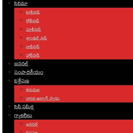
సినిమా
టాలీవుడ్
కోలీవుడ్
మాలీవుడ్
శాండల్ వుడ్
బాలీవుడ్
హాలీవుడ్
జనరల్
సంపాదకీయం
విశ్లేషణ
తిరుమల
దాసరి అల్వార్ స్వామి
సినీ సమీక్ష
గ్యాలరీలు
జనరల్
సినిమా