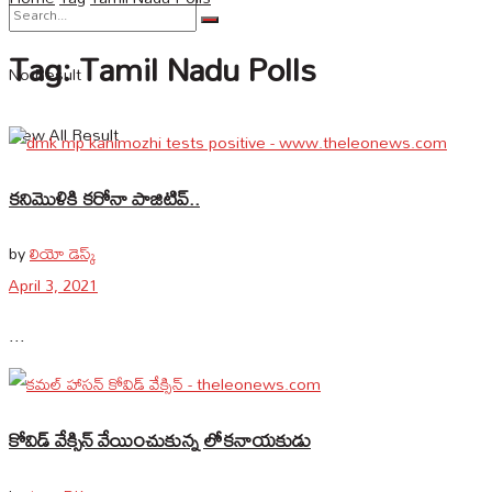
Tag:
Tamil Nadu Polls
No Result
View All Result
కనిమొళికి కరోనా పాజిటివ్..
by
లియో డెస్క్
April 3, 2021
...
కోవిడ్ వేక్సిన్ వేయించుకున్న లోకనాయకుడు