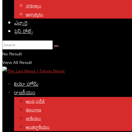
సాహిత్యం
ఆధ్యాత్మికం
ఎన్నారై
ప్రెస్ నోట్స్
No Result
View All Result
లియో హోమ్
రాజకీయం
ఆంధ్ర ప్రదేశ్
తెలంగాణ
జాతీయం
అంతర్జాతీయం