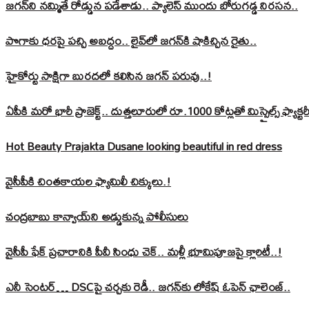
జగన్‌ని నమ్మితే రోడ్డున పడేశాడు.. ప్యాలెస్‌ ముందు బోరుగడ్డ నిరసన..
పొగాకు ధరపై పచ్చి అబద్దం.. లైవ్‌లో జగన్‌కి షాకిచ్చిన రైతు..
హైకోర్టు సాక్షిగా బురదలో కలిసిన జగన్ పరువు..!
ఏపీకి మరో భారీ ప్రాజెక్ట్.. దుత్తలూరులో రూ.1000 కోట్లతో మిస్సైల్స్ ఫ్యాక్టర
Hot Beauty Prajakta Dusane looking beautiful in red dress
వైసీపీకి చింతకాయల ఫ్యామిలీ చిక్కులు.!
చంద్రబాబు కాన్వాయ్‌ని అడ్డుకున్న పోలీసులు
వైసీపీ ఫేక్ ప్రచారానికి పీవీ సింధు చెక్.. మళ్లీ భూమిపూజపై క్లారిటీ..!
ఎనీ సెంటర్‌… DSCపై చర్చకు రెడీ.. జగన్‌కు లోకేష్‌ ఓపెన్ ఛాలెంజ్..