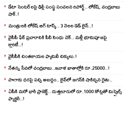
డేటా సెంటర్‌లపై ఢిల్లీ సంస్థ సంచలన రిపోర్ట్.. లోకేష్‌, చంద్రబాబు
షాక్‌.!
మంత్రులకి లోకేష్‌ బిగ్‌ టాస్క్‌.. 3 నెలల డెడ్‌ లైన్‌..!
వైసీపీ ఫేక్ ప్రచారానికి పీవీ సింధు చెక్.. మళ్లీ భూమిపూజపై
క్లారిటీ..!
వైసీపీకి చింతకాయల ఫ్యామిలీ చిక్కులు.!
నేతన్న సేవలో చంద్రబాబు..ఇవాళ ఖాతాల్లోకి రూ.25000..!
పొగాకు ధరపై పచ్చి అబద్దం.. లైవ్‌లో జగన్‌కి షాకిచ్చిన రైతు..
ఏపీకి మరో భారీ ప్రాజెక్ట్.. దుత్తలూరులో రూ.1000 కోట్లతో మిస్సైల్స్
ఫ్యాక్టరీ..!