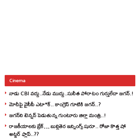
Cinema
నాడు CBI వద్దు..నేడు ముద్దు..సునీత పోరాటం గుర్తులేదా జగన్.!
మోదీపై వైసీపీ ఎటా*క్.. కాంగ్రెస్ గూటికి జగన్..?
జగన్‌ని టెన్షన్‌ పెడుతున్న గుంటూరు జిల్లా మంత్రి..!
రాజకీయాలకు బ్రేక్… బుల్లితెర ఇన్నింగ్స్ షురూ.. రోజా కొత్త షో
అట్టర్ ఫ్లాప్..??