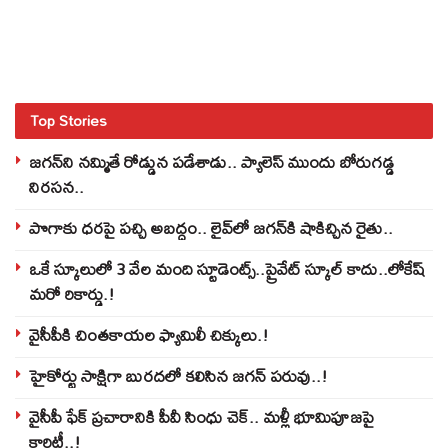
Top Stories
జగన్‌ని నమ్మితే రోడ్డున పడేశాడు.. ప్యాలెస్‌ ముందు బోరుగడ్డ
నిరసన..
పొగాకు ధరపై పచ్చి అబద్దం.. లైవ్‌లో జగన్‌కి షాకిచ్చిన రైతు..
ఒకే స్కూలులో 3 వేల మంది స్టూడెంట్స్‌..ప్రైవేట్‌ స్కూల్‌ కాదు..లోకేష్
మరో రికార్డు.!
వైసీపీకి చింతకాయల ఫ్యామిలీ చిక్కులు.!
హైకోర్టు సాక్షిగా బురదలో కలిసిన జగన్ పరువు..!
వైసీపీ ఫేక్ ప్రచారానికి పీవీ సింధు చెక్.. మళ్లీ భూమిపూజపై
క్లారిటీ..!