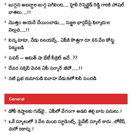
బుగ్గన అబద్ధాల బుగ్గ పగిలింది… హైలీ రెస్పెక్టెడ్‌ రెడ్డి గారికి సోషల్‌
వాతలు…!!
మొత్తం ఆయనే చేయించాడు… సజ్జల భార్గవ్‌పై ఫిర్యాదుల
వెల్లువ…!!
నిన్న టాటా, నేడు రిలయన్స్.. ఏపీకి కొత్తగా రూ.65 వేల కోట్ట
పెట్టుబడి
పవన్‌ – అమిత్‌ షా భేటీ సీక్రెట్‌ ఇదే..??
దేవర సక్సెస్‌ వెనక ఏపీ సర్కార్‌ జీవో….!!
నటి ప్రభ కుమారుడి వివాహ వేడుకలో సినీ సందడి
General
డోలీ కష్టాలకు గుడ్‌బై.. ఏపీలో వేగంగా అడవి తల్లి బాట పనులు.!
ఒకే స్కూలులో 3 వేల మంది స్టూడెంట్స్‌..ప్రైవేట్‌ స్కూల్‌ కాదు..లోకేష్
మరో రికార్డు.!