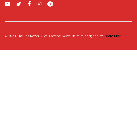
© 2023
The Leo News
- A collabrative News Platform designed by
TEAM LEO