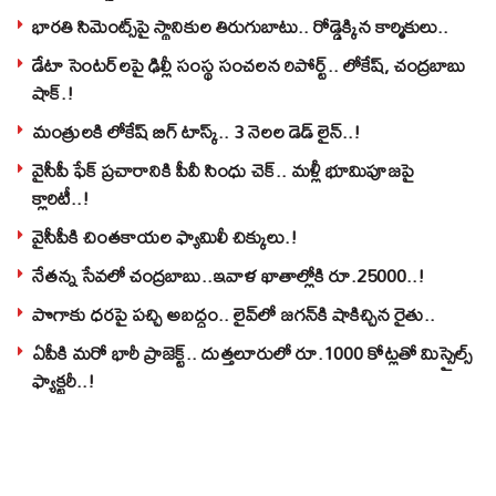
భారతి సిమెంట్స్‌పై స్థానికుల తిరుగుబాటు.. రోడ్డెక్కిన కార్మికులు..
డేటా సెంటర్‌లపై ఢిల్లీ సంస్థ సంచలన రిపోర్ట్.. లోకేష్‌, చంద్రబాబు
షాక్‌.!
మంత్రులకి లోకేష్‌ బిగ్‌ టాస్క్‌.. 3 నెలల డెడ్‌ లైన్‌..!
వైసీపీ ఫేక్ ప్రచారానికి పీవీ సింధు చెక్.. మళ్లీ భూమిపూజపై
క్లారిటీ..!
వైసీపీకి చింతకాయల ఫ్యామిలీ చిక్కులు.!
నేతన్న సేవలో చంద్రబాబు..ఇవాళ ఖాతాల్లోకి రూ.25000..!
పొగాకు ధరపై పచ్చి అబద్దం.. లైవ్‌లో జగన్‌కి షాకిచ్చిన రైతు..
ఏపీకి మరో భారీ ప్రాజెక్ట్.. దుత్తలూరులో రూ.1000 కోట్లతో మిస్సైల్స్
ఫ్యాక్టరీ..!