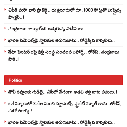
ఏపీకి మరో భారీ ప్రాజెక్ట్.. దుత్తలూరులో రూ.1000 కోట్లతో మిస్సైల్స్
ఫ్యాక్టరీ..!
చంద్రబాబు కాన్వాయ్‌ని అడ్డుకున్న పోలీసులు
భారతి సిమెంట్స్‌పై స్థానికుల తిరుగుబాటు.. రోడ్డెక్కిన కార్మికులు..
డేటా సెంటర్‌లపై ఢిల్లీ సంస్థ సంచలన రిపోర్ట్.. లోకేష్‌, చంద్రబాబు
షాక్‌.!
Politics
డోలీ కష్టాలకు గుడ్‌బై.. ఏపీలో వేగంగా అడవి తల్లి బాట పనులు.!
ఒకే స్కూలులో 3 వేల మంది స్టూడెంట్స్‌..ప్రైవేట్‌ స్కూల్‌ కాదు..లోకేష్
మరో రికార్డు.!
భారతి సిమెంట్స్‌పై స్థానికుల తిరుగుబాటు.. రోడ్డెక్కిన కార్మికులు..