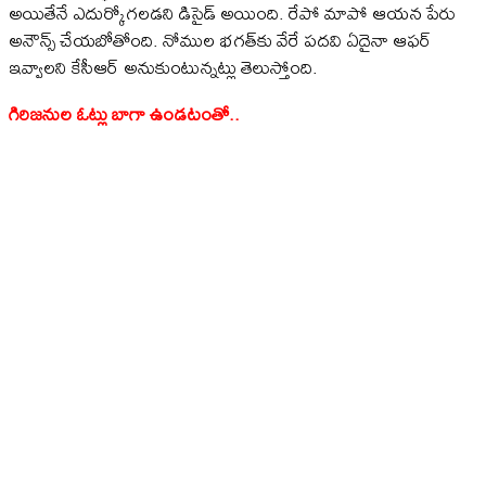
అయితేనే ఎదుర్కోగలడని డిసైడ్ అయింది. రేపో మాపో ఆయన పేరు
అనౌన్స్ చేయబోతోంది. నోముల భగత్‌కు వేరే పదవి ఏదైనా ఆఫర్
ఇవ్వాలని కేసీఆర్ అనుకుంటున్నట్లు తెలుస్తోంది.
గిరిజనుల ఓట్లు బాగా ఉండటంతో..