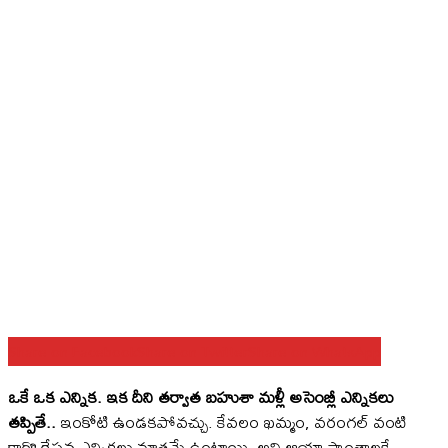
Share on Facebook
Share on Twitter
Share on WhatsApp
ఒకే ఒక ఎన్నిక. ఇక దీని తర్వాత బహుశా మళ్లీ అసెంబ్లీ ఎన్నికలు
తప్పితే..
ఇంకోటి ఉండకపోవచ్చు. కేవలం ఖమ్మం, వరంగల్ వంటి
కార్పొరేషన్ల ఎన్నికలు మాత్రమే ఉంటాయి. అవి ఆయా ప్రాంతాలకే