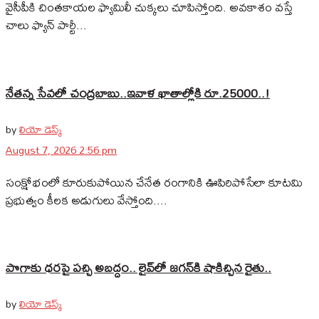
వైసీపీకి చింతకాయల ఫ్యామిలీ చుక్కలు చూపిస్తోంది. అవకాశం వస్తే
చాలు ఫ్యాన్‌ పార్టీ...
నేతన్న సేవలో చంద్రబాబు..ఇవాళ ఖాతాల్లోకి రూ.25000..!
by
లియో డెస్క్
August 7, 2026 2:56 pm
సంక్షోభంలో కూరుకుపోయిన చేనేత రంగానికి ఊపిరిపోసేలా కూటమి
ప్రభుత్వం కీలక అడుగులు వేస్తోంది....
పొగాకు ధరపై పచ్చి అబద్దం.. లైవ్‌లో జగన్‌కి షాకిచ్చిన రైతు..
by
లియో డెస్క్