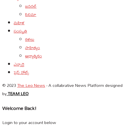
జనరల్
సినిమా
మహిళ
సంస్కృతి
కళలు
సాహిత్యం
ఆధ్యాత్మికం
ఎన్నారై
ప్రెస్ నోట్స్
© 2023
The Leo News
- A collabrative News Platform designed
by
TEAM LEO
Welcome Back!
Login to your account below