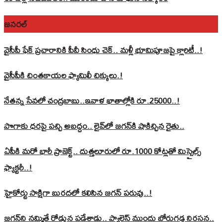
జనరల్
వైసీపీ ఫేక్ ప్రచారానికి పీవీ సింధు చెక్.. మళ్లీ భూమిపూజపై క్లారిటీ..!
వైసీపీకి చింతకాయల ఫ్యామిలీ చిక్కులు.!
నేతన్న సేవలో చంద్రబాబు..ఇవాళ ఖాతాల్లోకి రూ.25000..!
పొగాకు ధరపై పచ్చి అబద్దం.. లైవ్‌లో జగన్‌కి షాకిచ్చిన రైతు..
ఏపీకి మరో భారీ ప్రాజెక్ట్.. దుత్తలూరులో రూ.1000 కోట్లతో మిస్సైల్స్
ఫ్యాక్టరీ..!
హైకోర్టు సాక్షిగా బురదలో కలిసిన జగన్ పరువు..!
జగన్‌ని నమ్మితే రోడ్డున పడేశాడు.. ప్యాలెస్‌ ముందు బోరుగడ్డ నిరసన..