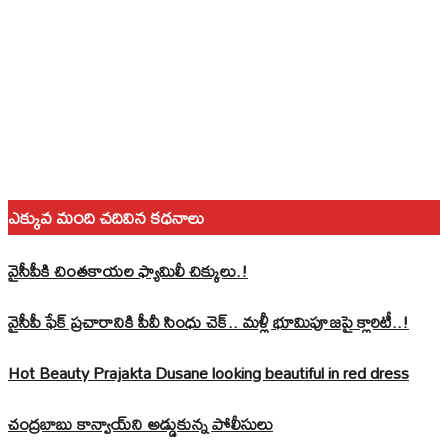
ఎక్కువ మంది చదివిన కధనాలు
వైసీపీకి చింతకాయల ఫ్యామిలీ చిక్కులు.!
వైసీపీ ఫేక్ ప్రచారానికి పీవీ సింధు చెక్.. మళ్లీ భూమిపూజపై క్లారిటీ..!
Hot Beauty Prajakta Dusane looking beautiful in red dress
చంద్రబాబు కాన్వాయ్‌ని అడ్డుకున్న పోలీసులు