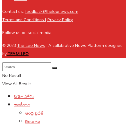
Contact us:
feedback@theleonews.com
Terms and Conditions
|
Privacy Policy
Follow us on social media:
© 2023
The Leo News
- A collabrative News Platform designed
by
TEAM LEO
No Result
View All Result
లియో హోమ్
రాజకీయం
ఆంధ్ర ప్రదేశ్
తెలంగాణ