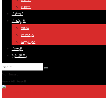
సినిమా
మహిళ
సంస్కృతి
కళలు
సాహిత్యం
ఆధ్యాత్మికం
ఎన్నారై
ప్రెస్ నోట్స్
No Result
View All Result
English