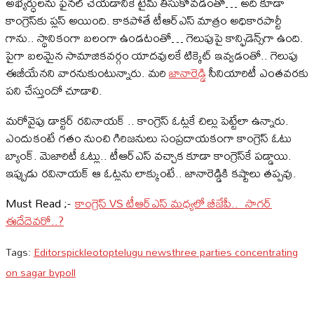
అభ్యర్ధులను ఫైనల్ చేయడానికే టైమ్ తీసుకోవడంతో… అది కూడా
కాంగ్రెస్‌కు ప్లస్ అయింది. కాకపోతే టీఆర్ఎస్ మాత్రం అధికారపార్టీ
గాను.. స్థానికంగా బలంగా ఉండటంతో… గెలుపుపై కాన్ఫిడెన్స్‌గా ఉంది.
పైగా బలమైన సామాజికవర్గం యాదవులకే టిక్కెట్ ఇవ్వడంతో.. గెలుపు
ఈజీయేనని వారనుకుంటున్నారు. మరి
జానారెడ్డి
సీనియారిటీ ఎంతవరకు
పని చేస్తుందో చూడాలి.
మరోవైపు డాక్టర్ రవినాయక్ .. కాంగ్రెస్ ఓట్లకే చిల్లు పెట్టేలా ఉన్నారు.
ఎందుకంటే గతం నుంచి గిరిజనులు సంప్రదాయకంగా కాంగ్రెస్ ఓటు
బ్యాంక్. మెజారిటీ ఓట్లు.. టీఆర్ఎస్ వచ్చాక కూడా కాంగ్రెస్‌కే పడ్డాయి.
ఇప్పుడు రవినాయక్ ఆ ఓట్లను లాక్కుంటే.. జానారెడ్డికి కష్టాలు తప్పవు.
Must Read ;-
కాంగ్రెస్ VS టీఆర్‌ఎస్ మధ్యలో బీజేపీ.. సాగర్
ఈదేదెవరో..?
Tags:
Editorspick
leotop
telugu news
three parties concentrating
on sagar bypoll