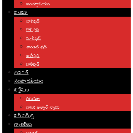
అంతర్జాతీయం
సినిమా
టాలీవుడ్
కోలీవుడ్
మాలీవుడ్
శాండల్ వుడ్
బాలీవుడ్
హాలీవుడ్
జనరల్
సంపాదకీయం
విశ్లేషణ
తిరుమల
దాసరి అల్వార్ స్వామి
సినీ సమీక్ష
గ్యాలరీలు
జనరల్