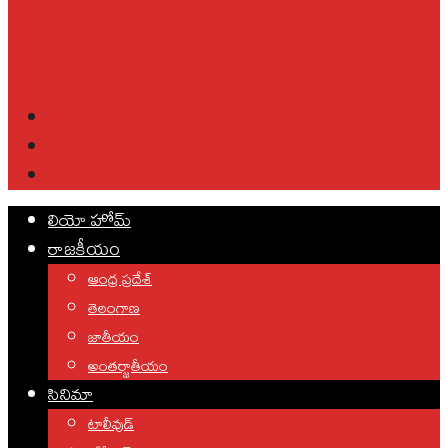
English
Leo Poll
Leo Channel
లియో హోమ్
రాజకీయం
ఆంధ్ర ప్రదేశ్
తెలంగాణ
జాతీయం
అంతర్జాతీయం
సినిమా
టాలీవుడ్