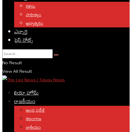
కళలు
సాహిత్యం
ఆధ్యాత్మికం
ఎన్నారై
ప్రెస్ నోట్స్
No Result
View All Result
లియో హోమ్
రాజకీయం
ఆంధ్ర ప్రదేశ్
తెలంగాణ
జాతీయం