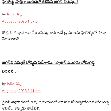
హైకోర్టు సాక్షిగా బురదలో కలిసిన జగన్ పరువు..!
by
లియో డెస్క్
August 5, 2026 1:37 pm
రోడ్ల మీద డ్రామాలు చేయవచ్చు. కానీ అదే డ్రామాలను హైకోర్టులో కూడా
చేయాలంటే...
జగన్‌ని నమ్మితే రోడ్డున పడేశాడు.. ప్యాలెస్‌ ముందు బోరుగడ్డ
నిరసన..
by
లియో డెస్క్
August 4, 2026 5:41 pm
వైసీపీ అధికారంలో ఉన్న సమయంలో బూతులతో రెచ్చిపోయిన బోరుగడ్డ
అనిల్‌.. ఇప్పుడు తాడేపల్లి...