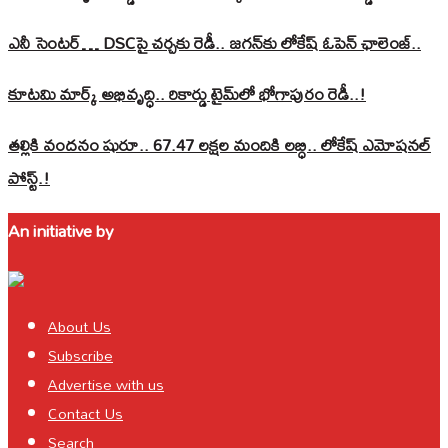
ఎనీ సెంటర్‌… DSCపై చర్చకు రెడీ.. జగన్‌కు లోకేష్‌ ఓపెన్ ఛాలెంజ్..
కూటమి మార్క్ అభివృద్ధి.. రికార్డు టైమ్‌లో భోగాపురం రెడీ..!
తల్లికి వందనం షురూ.. 67.47 లక్షల మందికి లబ్ధి.. లోకేష్‌ ఎమోషనల్
పోస్ట్‌.!
An initiative by
About Us
Subscribe
Advertise with us
Contact Us
Search