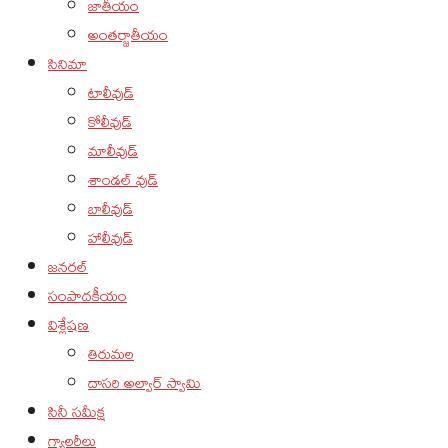
జాతీయం
అంతర్జాతీయం
సినిమా
టాలీవుడ్
కోలీవుడ్
మాలీవుడ్
శాండల్ వుడ్
బాలీవుడ్
హాలీవుడ్
జనరల్
సంపాదకీయం
విశ్లేషణ
తిరుమల
దాసరి అల్వార్ స్వామి
సినీ సమీక్ష
గ్యాలరీలు