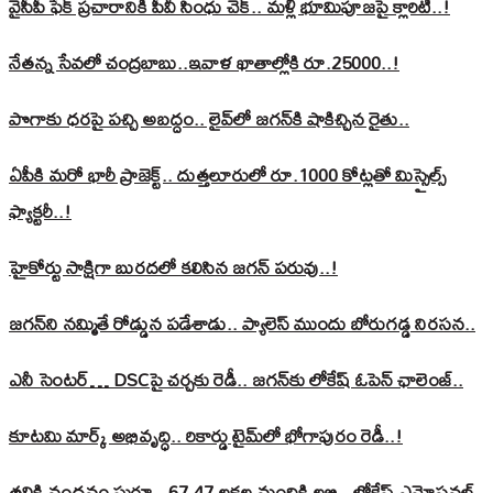
వైసీపీ ఫేక్ ప్రచారానికి పీవీ సింధు చెక్.. మళ్లీ భూమిపూజపై క్లారిటీ..!
నేతన్న సేవలో చంద్రబాబు..ఇవాళ ఖాతాల్లోకి రూ.25000..!
పొగాకు ధరపై పచ్చి అబద్దం.. లైవ్‌లో జగన్‌కి షాకిచ్చిన రైతు..
ఏపీకి మరో భారీ ప్రాజెక్ట్.. దుత్తలూరులో రూ.1000 కోట్లతో మిస్సైల్స్
ఫ్యాక్టరీ..!
హైకోర్టు సాక్షిగా బురదలో కలిసిన జగన్ పరువు..!
జగన్‌ని నమ్మితే రోడ్డున పడేశాడు.. ప్యాలెస్‌ ముందు బోరుగడ్డ నిరసన..
ఎనీ సెంటర్‌… DSCపై చర్చకు రెడీ.. జగన్‌కు లోకేష్‌ ఓపెన్ ఛాలెంజ్..
కూటమి మార్క్ అభివృద్ధి.. రికార్డు టైమ్‌లో భోగాపురం రెడీ..!
తల్లికి వందనం షురూ.. 67.47 లక్షల మందికి లబ్ధి.. లోకేష్‌ ఎమోషనల్