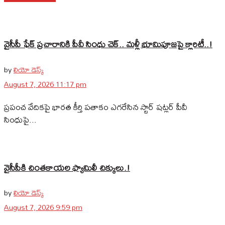
వైసీపీ ఫేక్ ప్రచారానికి పీవీ సింధు చెక్.. మళ్లీ భూమిపూజపై క్లారిటీ..!
by
లియో డెస్క్
August 7, 2026 11:17 pm
ప్రపంచ వేదికపై భారత కీర్తి పతాకం ఎగరేసిన స్టార్ షట్లర్ పీవీ
సింధుపై...
వైసీపీకి చింతకాయల ఫ్యామిలీ చిక్కులు.!
by
లియో డెస్క్
August 7, 2026 9:59 pm