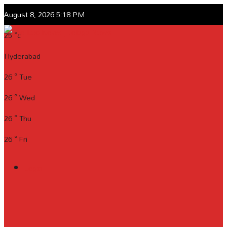
August 8, 2026 5:18 PM
25
°c
Hyderabad
26
°
Tue
26
°
Wed
26
°
Thu
26
°
Fri
Login