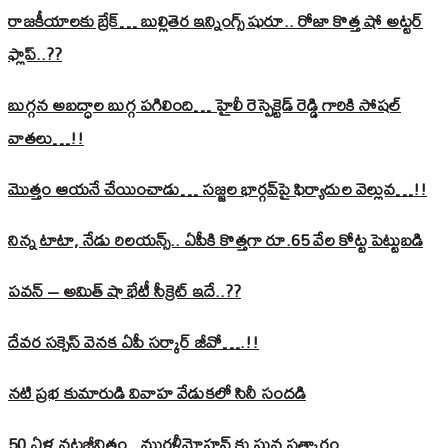
రాజకీయాలకు బ్రేక్… బుల్లితెర ఇన్నింగ్స్ షురూ.. రోజా కొత్త షో అట్టర్
ఫ్లాప్..??
బుగ్గన అబద్ధాల బుగ్గ పగిలింది… హైలీ రెస్పెక్టెడ్‌ రెడ్డి గారికి సోషల్‌
వాతలు…!!
మొత్తం ఆయనే చేయించాడు… సజ్జల భార్గవ్‌పై ఫిర్యాదుల వెల్లువ…!!
నిన్న టాటా, నేడు రిలయన్స్.. ఏపీకి కొత్తగా రూ.65 వేల కోట్ట పెట్టుబడి
పవన్‌ – అమిత్‌ షా భేటీ సీక్రెట్‌ ఇదే..??
దేవర సక్సెస్‌ వెనక ఏపీ సర్కార్‌ జీవో….!!
నటి ప్రభ కుమారుడి వివాహ వేడుకలో సినీ సందడి
50 ఏళ్ల నటజీవితం.. మురళీమోహన్ కు ఘన సత్కారం