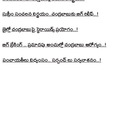
సుప్రీం సంచలన నిర్ణయం..చంద్రబాబుకు బిగ్ రిలీఫ్..!
జైల్లో చంద్రబాబుపై స్టెరాయిడ్స్ ప్రయోగం..!
బిగ్ బ్రేకింగ్ .. ప్రమాదపు అంచుల్లో చంద్రబాబు ఆరోగ్యం..!
పంచాయతీలు విధ్వంసం.. సర్పంచ్ లు సర్వనాశనం..!