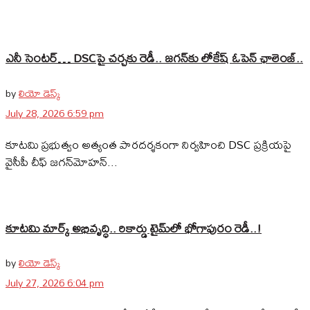
ఎనీ సెంటర్‌… DSCపై చర్చకు రెడీ.. జగన్‌కు లోకేష్‌ ఓపెన్ ఛాలెంజ్..
by
లియో డెస్క్
July 28, 2026 6:59 pm
కూటమి ప్రభుత్వం అత్యంత పారదర్శకంగా నిర్వహించి DSC ప్రక్రియపై
వైసీపీ చీఫ్ జగన్‌మోహన్...
కూటమి మార్క్ అభివృద్ధి.. రికార్డు టైమ్‌లో భోగాపురం రెడీ..!
by
లియో డెస్క్
July 27, 2026 6:04 pm