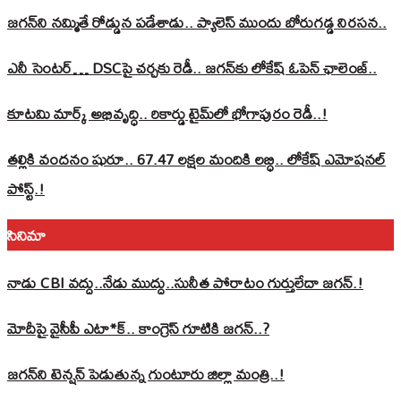
జగన్‌ని నమ్మితే రోడ్డున పడేశాడు.. ప్యాలెస్‌ ముందు బోరుగడ్డ నిరసన..
ఎనీ సెంటర్‌… DSCపై చర్చకు రెడీ.. జగన్‌కు లోకేష్‌ ఓపెన్ ఛాలెంజ్..
కూటమి మార్క్ అభివృద్ధి.. రికార్డు టైమ్‌లో భోగాపురం రెడీ..!
తల్లికి వందనం షురూ.. 67.47 లక్షల మందికి లబ్ధి.. లోకేష్‌ ఎమోషనల్
పోస్ట్‌.!
సినిమా
నాడు CBI వద్దు..నేడు ముద్దు..సునీత పోరాటం గుర్తులేదా జగన్.!
మోదీపై వైసీపీ ఎటా*క్.. కాంగ్రెస్ గూటికి జగన్..?
జగన్‌ని టెన్షన్‌ పెడుతున్న గుంటూరు జిల్లా మంత్రి..!