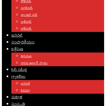
కోలీవుడ్
మాలీవుడ్
శాండల్ వుడ్
బాలీవుడ్
హాలీవుడ్
జనరల్
సంపాదకీయం
విశ్లేషణ
తిరుమల
దాసరి అల్వార్ స్వామి
సినీ సమీక్ష
గ్యాలరీలు
జనరల్
సినిమా
మహిళ
సంస్కృతి