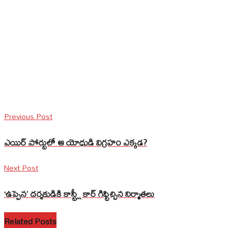
Previous Post
ఎయిర్ పోర్టులో ఆ యోధుడి విగ్రహం ఎక్కడ?
Next Post
‘ఉప్పెన’ దర్శకుడికి కాస్ట్లీ కార్ గిఫ్టిచ్చిన నిర్మాతలు
Related Posts