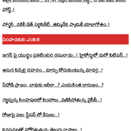
పోస్ట్‌.!
ఫోర్జరీ..నకిలీ డెత్ సర్టిఫికేట్..తమ్మినేని ఫ్యామిలీ భూబాగోతం.!
సంపాదకుని ఎంపిక
జగన్ పై యుద్థం ప్రకటించిన రఘురామ..! హైకోర్టులో మరో పిటిషన్..!
అసుర పిన్నెల్లి దహనం.. మార్పు కోరుకుంటున్న మాచర్ల..!
పేదోడి ప్రాణం, చావుకు ఖరీదా..? ఎందుకింత దారుణం..?
గర్జిస్తున్న సింహపురిలో సింహాలు..వణికిపోతున్న వైసీపీ..!
రోజాపై పలు స్టేషన్ లో కేసులు..!
నిరసనలతో హోరెత్తుతున్న తెలుగు రాష్ట్రాలు..!