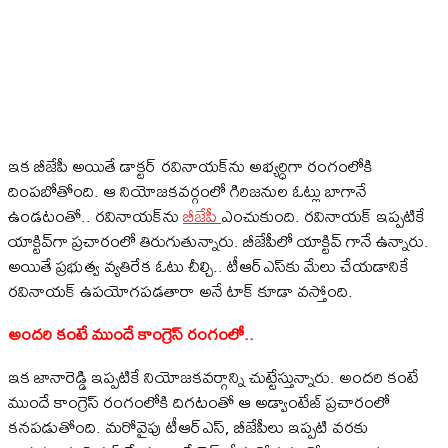
ఇక బీజేపీ అయితే డాక్టర్ రవినాయక్‌ను అభ్యర్ధిగా రంగంలోకి
దింపబోతోంది. ఆ నియోజకవర్గంలో గిరిజనుల ఓట్లు బాగానే
ఉండటంతో.. రవినాయక్‌ను
బీజేపీ
ఎంచుకుంది. రవినాయక్ ఇప్పటికే
యాక్టివ్‌గా ప్రచారంలో తిరుగుతున్నారు. బీజేపీలో యాక్టివ్ గానే ఉన్నారు.
అయితే ప్రభుత్వ వ్యతిరేక ఓటు చీల్చి.. టీఆర్ఎస్‌కు మేలు చేయడానికే
రవినాయక్ ఉపయోగపడతారా అనే టాక్ కూడా వస్తోంది.
అందరి కంటే ముందే కాంగ్రెస్ రంగంలో..
ఇక జానారెడ్డి ఇప్పటికే నియోజకవర్గాన్ని చుట్టేస్తున్నారు. అందరి కంటే
ముందే కాంగ్రెస్ రంగంలోకి దిగటంతో ఆ అడ్వాంటేజ్ ప్రచారంలో
కనపడుతోంది. మరోవైపు టీఆర్ఎస్, బీజేపీలు ఇప్పటి వరకు