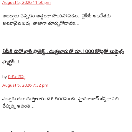
August 5, 2026 11:50 pm
అబద్దాలు చెప్పడం అడ్డంగా దొరికిపోవడం.. వైసీపీ అధినేతకు
అలవాటైన విద్య. తాజాగా తూర్పుగోదావరి...
ఏపీకి మరో భారీ ప్రాజెక్ట్.. దుత్తలూరులో రూ.1000 కోట్లతో మిస్సైల్స్
ఫ్యాక్టరీ..!
by
లియో డెస్క్
August 5, 2026 7:32 pm
నెల్లూరు జిల్లా దుత్తలూరు దశ తిరగనుంది. హైదరాబాద్‌ బేస్డ్‌గా పని
చేస్తున్న అనంత్...