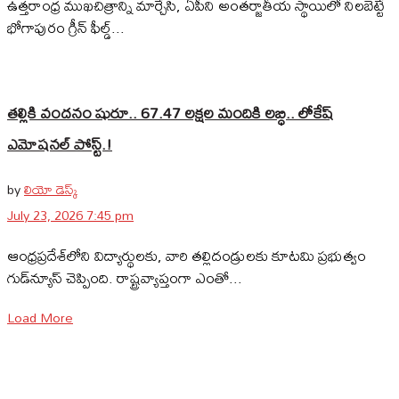
ఉత్తరాంధ్ర ముఖచిత్రాన్ని మార్చేసి, ఏపీని అంతర్జాతీయ స్థాయిలో నిలబెట్టే
భోగాపురం గ్రీన్ ఫీల్డ్...
తల్లికి వందనం షురూ.. 67.47 లక్షల మందికి లబ్ధి.. లోకేష్‌
ఎమోషనల్ పోస్ట్‌.!
by
లియో డెస్క్
July 23, 2026 7:45 pm
ఆంధ్రప్రదేశ్‌లోని విద్యార్థులకు, వారి తల్లిదండ్రులకు కూటమి ప్రభుత్వం
గుడ్‌న్యూస్ చెప్పింది. రాష్ట్రవ్యాప్తంగా ఎంతో...
Load More