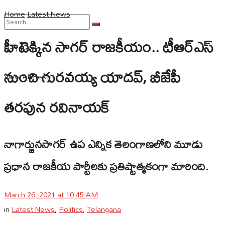
Home
Latest News
హీటెక్కిన సాగర్ రాజకీయం.. టీఆర్ఎస్
No Result
నుంచి గురవయ్య యాదవ్, బీజేపీ
View All Result
తరపున రవినాయక్
నాగార్జునసాగర్ ఉప ఎన్నిక తెలంగాణలోని మూడు
ప్రధాన రాజకీయ పార్టీలకు ప్రతిష్టాత్మకంగా మారింది.
March 26, 2021 at 10:45 AM
in
Latest News
,
Politics
,
Telangana