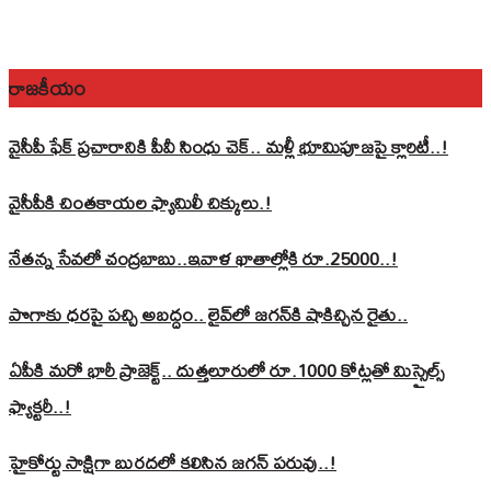
రాజకీయం
వైసీపీ ఫేక్ ప్రచారానికి పీవీ సింధు చెక్.. మళ్లీ భూమిపూజపై క్లారిటీ..!
వైసీపీకి చింతకాయల ఫ్యామిలీ చిక్కులు.!
నేతన్న సేవలో చంద్రబాబు..ఇవాళ ఖాతాల్లోకి రూ.25000..!
పొగాకు ధరపై పచ్చి అబద్దం.. లైవ్‌లో జగన్‌కి షాకిచ్చిన రైతు..
ఏపీకి మరో భారీ ప్రాజెక్ట్.. దుత్తలూరులో రూ.1000 కోట్లతో మిస్సైల్స్
ఫ్యాక్టరీ..!
హైకోర్టు సాక్షిగా బురదలో కలిసిన జగన్ పరువు..!