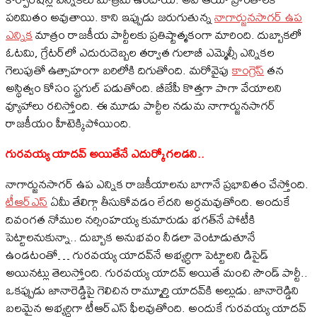
పరిమితం అవుతాయి. కాని ఇప్పుడు జరుగుతున్న
నాగార్జునసాగర్ ఉప
ఎన్నిక
మాత్రం రాజకీయ పార్టీలకు ప్రతిష్టాత్మకంగా మారింది. దుబ్బాకలో
ఓటమి, గ్రేటర్‌లో ఎదురుదెబ్బల తర్వాత గులాబీ ఎమ్మెల్సీ ఎన్నికల
గెలుపుతో ఉత్సాహంగా బరిలోకి దిగుతోంది. మరోవైపు
కాంగ్రెస్
తన
అస్థిత్వం కోసం స్ట్రగుల్ పడుతోంది. బీజేపీ కొత్తగా పాగా వేయాలని
వ్యూహాలు రచిస్తోంది. ఈ మూడు పార్టీల నడుమ నాగార్జునసాగర్
రాజకీయం హీటెక్కిపోయింది.
గురవయ్య యాదవ్ అయితేనే ఎదుర్కోగలడని..
నాగార్జునసాగర్ ఉప ఎన్నిక రాజకీయాలను బాగానే ప్రభావితం చేస్తోంది.
టీఆర్ఎస్
ఏమీ తేలిగ్గా తీసుకోవడం లేదని అర్ధమవుతోంది. అందుకే
దివంగత నోముల నర్సింహయ్య కుమారుడు భగత్‌నే పోటీకి
పెట్టాలనుకున్నా.. దుబ్బాక అనుభవం నీడలా వెంటాడుతూనే
ఉండటంతో… గురవయ్య యాదవ్‌నే అభ్యర్ధిగా పెట్టాలని డిసైడ్
అయినట్లు తెలుస్తోంది. గురవయ్య యాదవ్ అయితే మంచి సౌండ్ పార్టీ..
ఒకప్పుడు జానారెడ్డిపై గెలిచిన రామ్మూర్తి యాదవ్‌కి అల్లుడు. జానారెడ్డిని
బలమైన అభ్యర్ధిగా టీఆర్ఎస్ ఫీలవుతోంది. అందుకే గురవయ్య యాదవ్