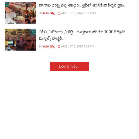
పొగాకు ధరపై పచ్చి అబద్దం.. లైవ్‌లో జగన్‌కి షాకిచ్చిన రైతు..
BY
లియో డెస్క్
AUGUST 5, 2026 11:50 PM
ఏపీకి మరో భారీ ప్రాజెక్ట్.. దుత్తలూరులో రూ.1000 కోట్లతో
మిస్సైల్స్ ఫ్యాక్టరీ..!
BY
లియో డెస్క్
AUGUST 5, 2026 7:32 PM
LOADING...