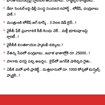
భారతి సిమెంట్స్‌పై స్థానికుల తిరుగుబాటు.. రోడ్డెక్కిన కార్మికులు..
డేటా సెంటర్‌లపై ఢిల్లీ సంస్థ సంచలన రిపోర్ట్.. లోకేష్‌, చంద్రబాబు
షాక్‌.!
మంత్రులకి లోకేష్‌ బిగ్‌ టాస్క్‌.. 3 నెలల డెడ్‌ లైన్‌..!
వైసీపీ ఫేక్ ప్రచారానికి పీవీ సింధు చెక్.. మళ్లీ భూమిపూజపై
క్లారిటీ..!
వైసీపీకి చింతకాయల ఫ్యామిలీ చిక్కులు.!
నేతన్న సేవలో చంద్రబాబు..ఇవాళ ఖాతాల్లోకి రూ.25000..!
పొగాకు ధరపై పచ్చి అబద్దం.. లైవ్‌లో జగన్‌కి షాకిచ్చిన రైతు..
ఏపీకి మరో భారీ ప్రాజెక్ట్.. దుత్తలూరులో రూ.1000 కోట్లతో మిస్సైల్స్
ఫ్యాక్టరీ..!