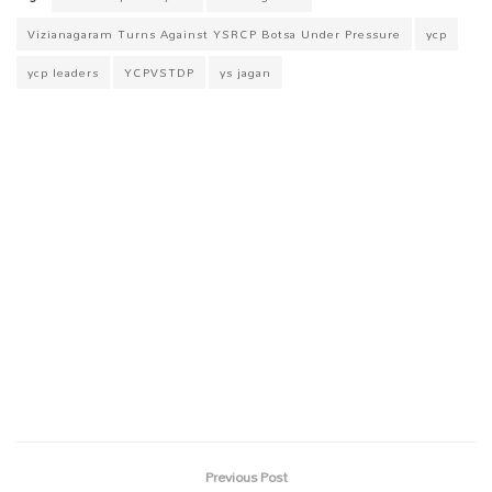
Vizianagaram Turns Against YSRCP Botsa Under Pressure
ycp
ycp leaders
YCPVSTDP
ys jagan
Previous Post