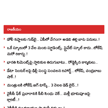
రాజకీయం
డోలీ కష్టాలకు గుడ్‌బై.. ఏపీలో వేగంగా అడవి తల్లి బాట పనులు.!
ఒకే స్కూలులో 3 వేల మంది స్టూడెంట్స్‌..ప్రైవేట్‌ స్కూల్‌ కాదు..లోకేష్
మరో రికార్డు.!
భారతి సిమెంట్స్‌పై స్థానికుల తిరుగుబాటు.. రోడ్డెక్కిన కార్మికులు..
డేటా సెంటర్‌లపై ఢిల్లీ సంస్థ సంచలన రిపోర్ట్.. లోకేష్‌, చంద్రబాబు
షాక్‌.!
మంత్రులకి లోకేష్‌ బిగ్‌ టాస్క్‌.. 3 నెలల డెడ్‌ లైన్‌..!
వైసీపీ ఫేక్ ప్రచారానికి పీవీ సింధు చెక్.. మళ్లీ భూమిపూజపై
క్లారిటీ..!
వైసీపీకి చింతకాయల ఫ్యామిలీ చిక్కులు.!