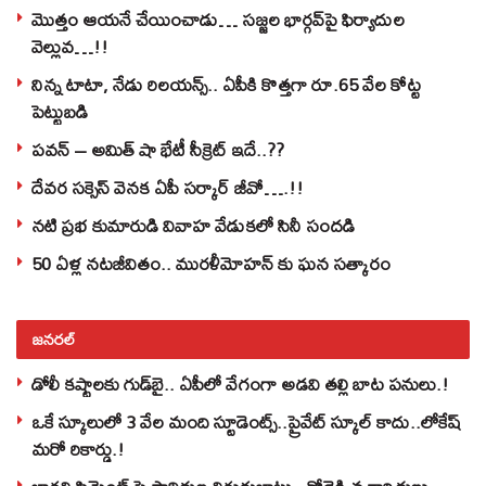
మొత్తం ఆయనే చేయించాడు… సజ్జల భార్గవ్‌పై ఫిర్యాదుల
వెల్లువ…!!
నిన్న టాటా, నేడు రిలయన్స్.. ఏపీకి కొత్తగా రూ.65 వేల కోట్ట
పెట్టుబడి
పవన్‌ – అమిత్‌ షా భేటీ సీక్రెట్‌ ఇదే..??
దేవర సక్సెస్‌ వెనక ఏపీ సర్కార్‌ జీవో….!!
నటి ప్రభ కుమారుడి వివాహ వేడుకలో సినీ సందడి
50 ఏళ్ల నటజీవితం.. మురళీమోహన్ కు ఘన సత్కారం
జనరల్
డోలీ కష్టాలకు గుడ్‌బై.. ఏపీలో వేగంగా అడవి తల్లి బాట పనులు.!
ఒకే స్కూలులో 3 వేల మంది స్టూడెంట్స్‌..ప్రైవేట్‌ స్కూల్‌ కాదు..లోకేష్
మరో రికార్డు.!