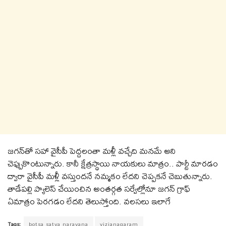
జగన్‌తో సహా వైసీపీ పెద్దలంతా మళ్లీ వచ్చేది మనమే అని
చెప్పుకొంటున్నారు. కానీ క్షేత్రస్థాయి నాయకులు మాత్రం.. పార్టీ మారడం
ద్వారా వైసీపీ మళ్లీ వస్తుందనే నమ్మకం లేదని చెప్పకనే చెబుతున్నారు.
తాడేపల్లి ప్యాలెస్ చేయించిన అంతర్గత సర్వేల్లోనూ జగన్‌ గ్రాఫ్‌
ఏమాత్రం పెరగడం లేదని తెలుస్తోంది. వలసలు ఇలాగే
Tags:
botsa satya narayana
vizianagaram