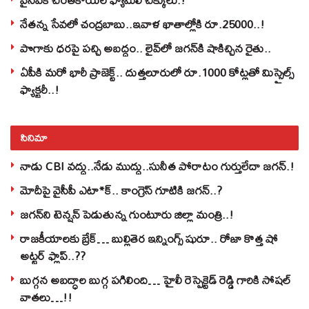
నేతన్న సేవలో చంద్రబాబు..ఇవాళ ఖాతాల్లోకి రూ.25000..!
పొగాకు ధరపై పచ్చి అబద్దం.. లైవ్‌లో జగన్‌కి షాకిచ్చిన రైతు..
ఏపీకి మరో భారీ ప్రాజెక్ట్.. దుత్తలూరులో రూ.1000 కోట్లతో మిస్సైల్స్
ఫ్యాక్టరీ..!
సినిమా
నాడు CBI వద్దు..నేడు ముద్దు..సునీత పోరాటం గుర్తులేదా జగన్.!
మోదీపై వైసీపీ ఎటా*క్.. కాంగ్రెస్ గూటికి జగన్..?
జగన్‌ని టెన్షన్‌ పెడుతున్న గుంటూరు జిల్లా మంత్రి..!
రాజకీయాలకు బ్రేక్… బుల్లితెర ఇన్నింగ్స్ షురూ.. రోజా కొత్త షో
అట్టర్ ఫ్లాప్..??
బుగ్గన అబద్ధాల బుగ్గ పగిలింది… హైలీ రెస్పెక్టెడ్‌ రెడ్డి గారికి సోషల్‌
వాతలు…!!