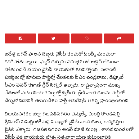
ఐదేళ్ల జగన్‌ పాలన దెబ్బకు వైసీపీ కంచుకోటలన్నీ మంచులా
కరిగిపోతున్నాయి. ఫ్యాన్‌ గుర్తును నమ్ముకొంటే అడ్రస్‌ లేకుండా
పోతుందనే భయం వైసీపీ నాయకుల్లో కనిపిస్తోంది. ఇలాంటి
పరిస్థితుల్లో కూటమి పార్టీల్లో చేరికలకు సీఎం చంద్రబాబు, డిప్యూటీ
సీఎం పవన్‌ కళ్యాణ్‌ గ్రీన్‌ సిగ్నల్ ఇచ్చారు. రాష్ట్రవ్యాప్తంగా ముఖ్య
నేతలతో పాటు నియోకవర్గాల్లో ద్వితీయ శ్రేణి నాయకులను పార్టీలో
చేర్చుకోవడానికి తెలుగుదేశం పార్టీ ఆపరేషన్‌ ఆకర్ష ప్రారంభించింది.
విజయనగరం జిల్లా గజపతినగరం ఎమ్మెల్యే, మంత్రి కొండపల్లి
శ్రీనివాస్‌ సమక్షంలో పెద్ద సంఖ్యలో వైసీపీ నాయకులు, కార్యకర్తలు
సైకిల్‌ ఎక్కారు. గజపతినగరం అంటే మాజీ మంత్రి.. శాసనమండలిలో
వైసీపీ పక్ష నాయకుడు బొత్స సత్యనారాయణ కుటుంబానికి