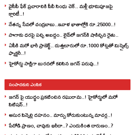
వైసీపీ ఫేక్ ప్రచారానికి పీవీ సింధు చెక్.. మళ్లీ భూమిపూజపై
క్లారిటీ..!
నేతన్న సేవలో చంద్రబాబు..ఇవాళ ఖాతాల్లోకి రూ.25000..!
పొగాకు ధరపై పచ్చి అబద్దం.. లైవ్‌లో జగన్‌కి షాకిచ్చిన రైతు..
ఏపీకి మరో భారీ ప్రాజెక్ట్.. దుత్తలూరులో రూ.1000 కోట్లతో మిస్సైల్స్
ఫ్యాక్టరీ..!
హైకోర్టు సాక్షిగా బురదలో కలిసిన జగన్ పరువు..!
సంపాదకుని ఎంపిక
జగన్ పై యుద్థం ప్రకటించిన రఘురామ..! హైకోర్టులో మరో
పిటిషన్..!
అసుర పిన్నెల్లి దహనం.. మార్పు కోరుకుంటున్న మాచర్ల..!
పేదోడి ప్రాణం, చావుకు ఖరీదా..? ఎందుకింత దారుణం..?