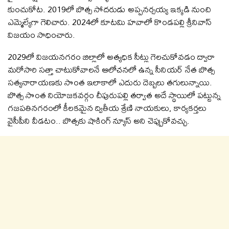
కుంచుకోట. 2019లో బొత్స సోదరుడు అప్పనర్సయ్య ఇక్కడి నుంచి
ఎమ్మెల్యేగా గెలిచారు. 2024లో కూటమి హవాలో కొండపల్లి శ్రీనివాస్
విజయం సాధించారు.
2029లో విజయనగరం జిల్లాలో అత్యధిక సీట్లు గెలచుకోవడం ద్వారా
మరోసారి సత్తా చాటుకోవాలనే ఆలోచనలో ఉన్న సీనియర్ నేత బొత్స
సత్యనారాయణకు సొంత ఇలాకాలో ఎదురు దెబ్బలు తగులున్నాయి.
బొత్స సొంత నియోజకవర్గం చీపురుపల్లి తర్వాత అదే స్థాయిలో పట్టున్న
గజపతినగరంలో కీలకమైన ద్వితీయ శ్రేణి నాయకులు, కార్యకర్తలు
వైసీపీని వీడటం.. బొత్సకు షాకింగ్‌ న్యూస్ అని చెప్పుకోవచ్చు.