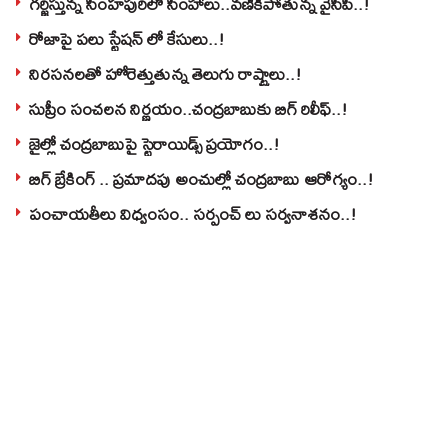
గర్జిస్తున్న సింహపురిలో సింహాలు..వణికిపోతున్న వైసీపీ..!
రోజాపై పలు స్టేషన్ లో కేసులు..!
నిరసనలతో హోరెత్తుతున్న తెలుగు రాష్ట్రాలు..!
సుప్రీం సంచలన నిర్ణయం..చంద్రబాబుకు బిగ్ రిలీఫ్..!
జైల్లో చంద్రబాబుపై స్టెరాయిడ్స్ ప్రయోగం..!
బిగ్ బ్రేకింగ్ .. ప్రమాదపు అంచుల్లో చంద్రబాబు ఆరోగ్యం..!
పంచాయతీలు విధ్వంసం.. సర్పంచ్ లు సర్వనాశనం..!