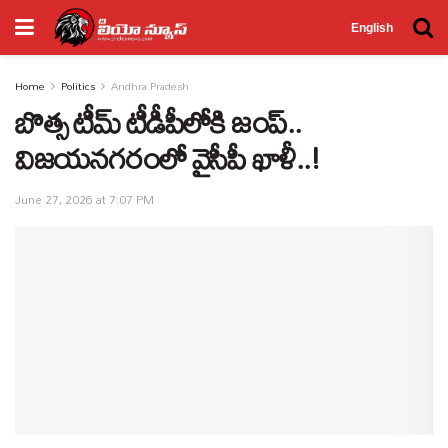
English
Home
Politics
Andhra Pradesh
బొత్స టీమ్‌ టీడీపీలోకి జంప్‌..
విజయనగరంలో వైసీపీ ఖాళీ..!
June 27, 2026 at 7:07 PM