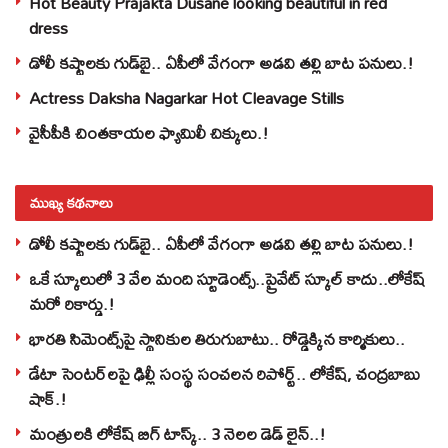
Hot Beauty Prajakta Dusane looking beautiful in red
dress
డోలీ కష్టాలకు గుడ్‌బై.. ఏపీలో వేగంగా అడవి తల్లి బాట పనులు.!
Actress Daksha Nagarkar Hot Cleavage Stills
వైసీపీకి చింతకాయల ఫ్యామిలీ చిక్కులు.!
ముఖ్య కథనాలు
డోలీ కష్టాలకు గుడ్‌బై.. ఏపీలో వేగంగా అడవి తల్లి బాట పనులు.!
ఒకే స్కూలులో 3 వేల మంది స్టూడెంట్స్‌..ప్రైవేట్‌ స్కూల్‌ కాదు..లోకేష్
మరో రికార్డు.!
భారతి సిమెంట్స్‌పై స్థానికుల తిరుగుబాటు.. రోడ్డెక్కిన కార్మికులు..
డేటా సెంటర్‌లపై ఢిల్లీ సంస్థ సంచలన రిపోర్ట్.. లోకేష్‌, చంద్రబాబు
షాక్‌.!
మంత్రులకి లోకేష్‌ బిగ్‌ టాస్క్‌.. 3 నెలల డెడ్‌ లైన్‌..!