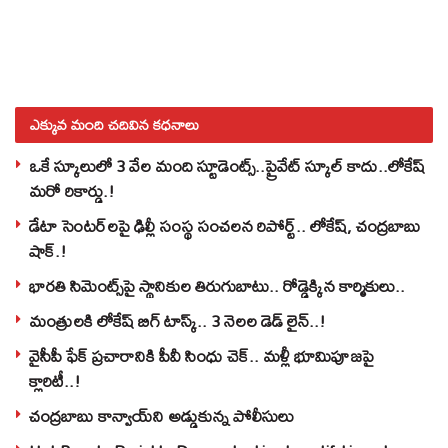
ఎక్కువ మంది చదివిన కధనాలు
ఒకే స్కూలులో 3 వేల మంది స్టూడెంట్స్‌..ప్రైవేట్‌ స్కూల్‌ కాదు..లోకేష్
మరో రికార్డు.!
డేటా సెంటర్‌లపై ఢిల్లీ సంస్థ సంచలన రిపోర్ట్.. లోకేష్‌, చంద్రబాబు
షాక్‌.!
భారతి సిమెంట్స్‌పై స్థానికుల తిరుగుబాటు.. రోడ్డెక్కిన కార్మికులు..
మంత్రులకి లోకేష్‌ బిగ్‌ టాస్క్‌.. 3 నెలల డెడ్‌ లైన్‌..!
వైసీపీ ఫేక్ ప్రచారానికి పీవీ సింధు చెక్.. మళ్లీ భూమిపూజపై
క్లారిటీ..!
చంద్రబాబు కాన్వాయ్‌ని అడ్డుకున్న పోలీసులు