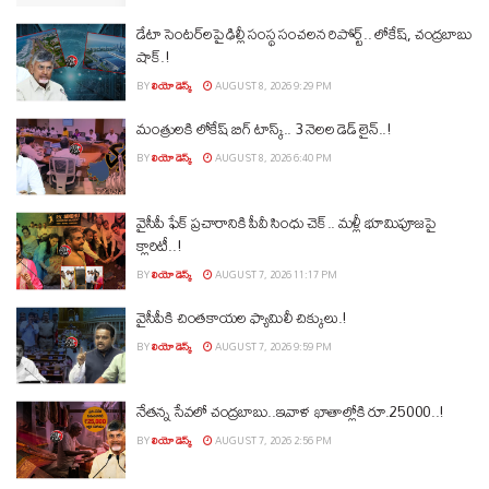
డేటా సెంటర్‌లపై ఢిల్లీ సంస్థ సంచలన రిపోర్ట్.. లోకేష్‌, చంద్రబాబు
షాక్‌.!
BY
లియో డెస్క్
AUGUST 8, 2026 9:29 PM
మంత్రులకి లోకేష్‌ బిగ్‌ టాస్క్‌.. 3 నెలల డెడ్‌ లైన్‌..!
BY
లియో డెస్క్
AUGUST 8, 2026 6:40 PM
వైసీపీ ఫేక్ ప్రచారానికి పీవీ సింధు చెక్.. మళ్లీ భూమిపూజపై
క్లారిటీ..!
BY
లియో డెస్క్
AUGUST 7, 2026 11:17 PM
వైసీపీకి చింతకాయల ఫ్యామిలీ చిక్కులు.!
BY
లియో డెస్క్
AUGUST 7, 2026 9:59 PM
నేతన్న సేవలో చంద్రబాబు..ఇవాళ ఖాతాల్లోకి రూ.25000..!
BY
లియో డెస్క్
AUGUST 7, 2026 2:56 PM