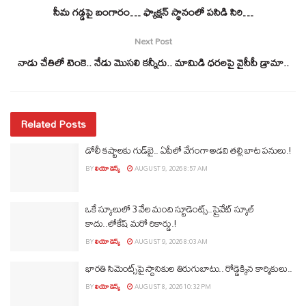
సీమ గడ్డపై బంగారం… ఫ్యాక్షన్‌ స్థానంలో పసిడి సిరి…
Next Post
నాడు చేతిలో టెంకె.. నేడు మొసలి కన్నీరు.. మామిడి ధరలపై వైసీపీ డ్రామా..
Related Posts
డోలీ కష్టాలకు గుడ్‌బై.. ఏపీలో వేగంగా అడవి తల్లి బాట పనులు.!
BY
లియో డెస్క్
AUGUST 9, 2026 8:57 AM
ఒకే స్కూలులో 3 వేల మంది స్టూడెంట్స్‌..ప్రైవేట్‌ స్కూల్‌
కాదు..లోకేష్ మరో రికార్డు.!
BY
లియో డెస్క్
AUGUST 9, 2026 8:03 AM
భారతి సిమెంట్స్‌పై స్థానికుల తిరుగుబాటు.. రోడ్డెక్కిన కార్మికులు..
BY
లియో డెస్క్
AUGUST 8, 2026 10:32 PM