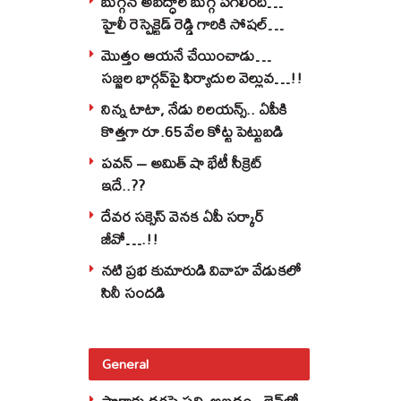
బుగ్గన అబద్ధాల బుగ్గ పగిలింది…
హైలీ రెస్పెక్టెడ్‌ రెడ్డి గారికి సోషల్‌
వాతలు…!!
మొత్తం ఆయనే చేయించాడు…
సజ్జల భార్గవ్‌పై ఫిర్యాదుల వెల్లువ…!!
నిన్న టాటా, నేడు రిలయన్స్.. ఏపీకి
కొత్తగా రూ.65 వేల కోట్ట పెట్టుబడి
పవన్‌ – అమిత్‌ షా భేటీ సీక్రెట్‌
ఇదే..??
దేవర సక్సెస్‌ వెనక ఏపీ సర్కార్‌
జీవో….!!
నటి ప్రభ కుమారుడి వివాహ వేడుకలో
సినీ సందడి
General
పొగాకు ధరపై పచ్చి అబద్దం.. లైవ్‌లో