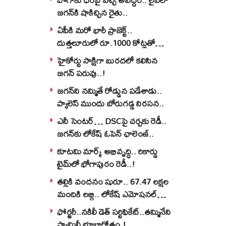
జగన్‌కి షాకిచ్చిన రైతు..
ఏపీకి మరో భారీ ప్రాజెక్ట్..
దుత్తలూరులో రూ.1000 కోట్లతో
మిస్సైల్స్ ఫ్యాక్టరీ..!
హైకోర్టు సాక్షిగా బురదలో కలిసిన
జగన్ పరువు..!
జగన్‌ని నమ్మితే రోడ్డున పడేశాడు..
ప్యాలెస్‌ ముందు బోరుగడ్డ నిరసన..
ఎనీ సెంటర్‌… DSCపై చర్చకు రెడీ..
జగన్‌కు లోకేష్‌ ఓపెన్ ఛాలెంజ్..
కూటమి మార్క్ అభివృద్ధి.. రికార్డు
టైమ్‌లో భోగాపురం రెడీ..!
తల్లికి వందనం షురూ.. 67.47 లక్షల
మందికి లబ్ధి.. లోకేష్‌ ఎమోషనల్
పోస్ట్‌.!
ఫోర్జరీ..నకిలీ డెత్ సర్టిఫికేట్..తమ్మినేని
ఫ్యామిలీ భూబాగోతం.!