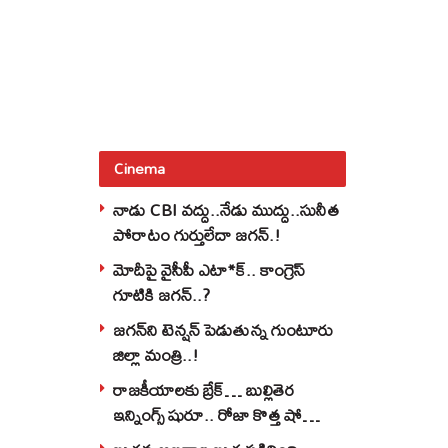
Cinema
నాడు CBI వద్దు..నేడు ముద్దు..సునీత
పోరాటం గుర్తులేదా జగన్.!
మోదీపై వైసీపీ ఎటా*క్.. కాంగ్రెస్
గూటికి జగన్..?
జగన్‌ని టెన్షన్‌ పెడుతున్న గుంటూరు
జిల్లా మంత్రి..!
రాజకీయాలకు బ్రేక్… బుల్లితెర
ఇన్నింగ్స్ షురూ.. రోజా కొత్త షో
అట్టర్ ఫ్లాప్..??