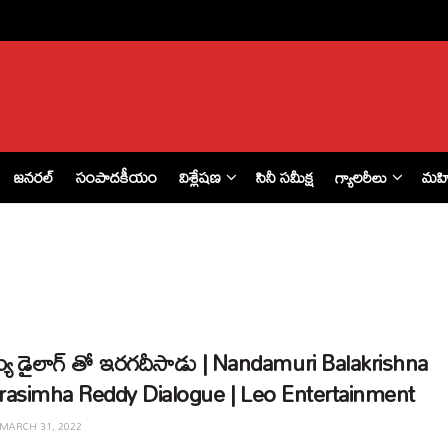
జనరల్
సంపాదకీయం
విశ్లేషణ
సినీ సమీక్ష
గ్యాలరీలు
మహ
య డైలాగ్ తో ఇరగదీసాడు | Nandamuri Balakrishna
asimha Reddy Dialogue | Leo Entertainment
MARCH 31, 2022