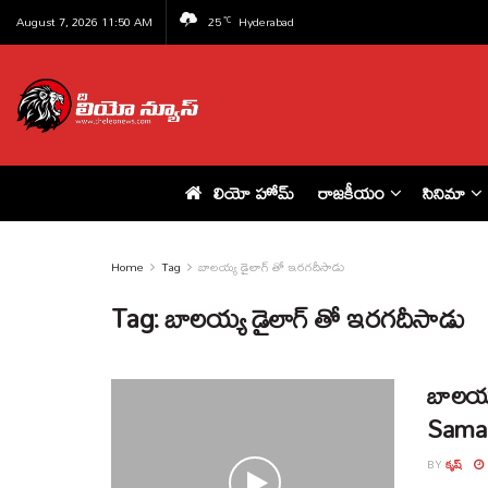
August 7, 2026 11:50 AM
25
Hyderabad
°C
లియో హోమ్
రాజకీయం
సినిమా
Home
Tag
బాలయ్య డైలాగ్ తో ఇరగదీసాడు
Tag:
బాలయ్య డైలాగ్ తో ఇరగదీసాడు
బాలయ్
Samar
BY
కృష్