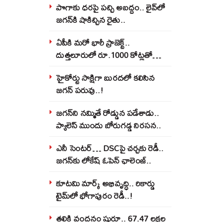
పొగాకు ధరపై పచ్చి అబద్దం.. లైవ్‌లో
జగన్‌కి షాకిచ్చిన రైతు..
ఏపీకి మరో భారీ ప్రాజెక్ట్..
దుత్తలూరులో రూ.1000 కోట్లతో
మిస్సైల్స్ ఫ్యాక్టరీ..!
హైకోర్టు సాక్షిగా బురదలో కలిసిన
జగన్ పరువు..!
జగన్‌ని నమ్మితే రోడ్డున పడేశాడు..
ప్యాలెస్‌ ముందు బోరుగడ్డ నిరసన..
ఎనీ సెంటర్‌… DSCపై చర్చకు రెడీ..
జగన్‌కు లోకేష్‌ ఓపెన్ ఛాలెంజ్..
కూటమి మార్క్ అభివృద్ధి.. రికార్డు
టైమ్‌లో భోగాపురం రెడీ..!
తల్లికి వందనం షురూ.. 67.47 లక్షల