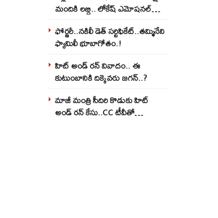
మందికి లబ్ధి.. లోకేష్‌ ఎమోషనల్
పోస్ట్‌.!
ఫోర్జరీ..నకిలీ డెత్ సర్టిఫికేట్..తమ్మినేని
ఫ్యామిలీ భూబాగోతం.!
హిట్ అండ్ రన్ వివాదం.. ఈ
కుటుంబానికి దిక్కెవరు జగన్..?
మాజీ మంత్రి సీదిరి కొడుకు హిట్
అండ్ రన్ కేసు..CC టీవీతో
బయటపడ్డ హైడ్రామా..