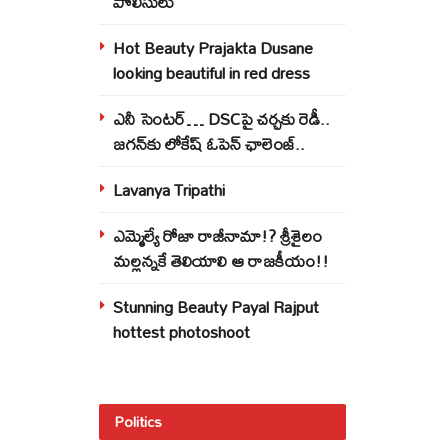
పోలీసులు
Hot Beauty Prajakta Dusane
looking beautiful in red dress
ఎనీ సెంటర్‌… DSCపై చర్చకు రెడీ..
జగన్‌కు లోకేష్‌ ఓపెన్ ఛాలెంజ్..
Lavanya Tripathi
ఎమ్మెల్యే రోజా రాజీనామా!? శ్రీశైలం
మల్లన్నకే తెలియాలి ఆ రాజకీయం!!
Stunning Beauty Payal Rajput
hottest photoshoot
Politics