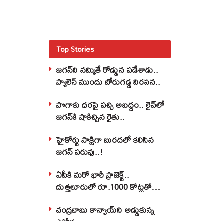
Top Stories
జగన్‌ని నమ్మితే రోడ్డున పడేశాడు..
ప్యాలెస్‌ ముందు బోరుగడ్డ నిరసన..
పొగాకు ధరపై పచ్చి అబద్దం.. లైవ్‌లో
జగన్‌కి షాకిచ్చిన రైతు..
హైకోర్టు సాక్షిగా బురదలో కలిసిన
జగన్ పరువు..!
ఏపీకి మరో భారీ ప్రాజెక్ట్..
దుత్తలూరులో రూ.1000 కోట్లతో
మిస్సైల్స్ ఫ్యాక్టరీ..!
చంద్రబాబు కాన్వాయ్‌ని అడ్డుకున్న