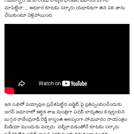
చూపెట్టినా… అధికార కూటమి సర్కారు యధావిధిగా తన పని తాను
చేసుకుంటూ వెళ్లిపోయింది.
ఇక సభలో పయ్యావుల ప్రవేశపెట్టిన బడ్జెట్ పై ప్రతిస్పందించేందుకు
జగన్ జమానాలో ఆర్థిక శాఖ మంత్రిగా పదవీ బాధ్యతలు నిర్వర్తించిన
బుగ్గన రాజేంద్రనాథ్ రెడ్డి కాస్తంత ఆలస్యంగా సోమవారం సాయంత్రం
మీడియా ముందుకు వచ్చారు. వచ్చీరావడంతోనే కూటమి సర్కారు
ప్రవేశపెట్టిన బడ్జెట్ వాస్తవ పరిస్థితులకు విరుద్ధంగా ఉందని