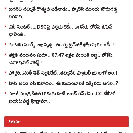
జగన్‌ని నమ్మితే రోడ్డున పడేశాడు.. ప్యాలెస్‌ ముందు బోరుగడ్డ
నిరసన..
ఎనీ సెంటర్‌… DSCపై చర్చకు రెడీ.. జగన్‌కు లోకేష్‌ ఓపెన్
ఛాలెంజ్..
కూటమి మార్క్ అభివృద్ధి.. రికార్డు టైమ్‌లో భోగాపురం రెడీ..!
తల్లికి వందనం షురూ.. 67.47 లక్షల మందికి లబ్ధి.. లోకేష్‌
ఎమోషనల్ పోస్ట్‌.!
ఫోర్జరీ..నకిలీ డెత్ సర్టిఫికేట్..తమ్మినేని ఫ్యామిలీ భూబాగోతం.!
హిట్ అండ్ రన్ వివాదం.. ఈ కుటుంబానికి దిక్కెవరు జగన్..?
మాజీ మంత్రి సీదిరి కొడుకు హిట్ అండ్ రన్ కేసు..CC టీవీతో
బయటపడ్డ హైడ్రామా..
సినిమా