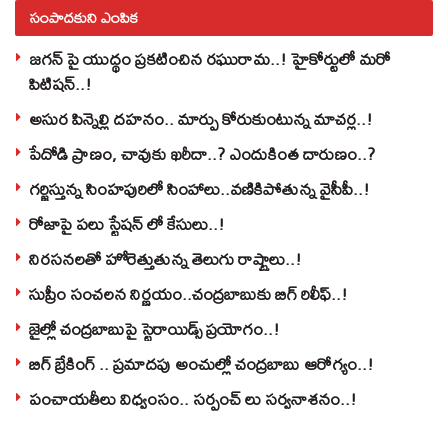
సంపాదకుని ఎంపిక
జగన్ పై యుద్థం ప్రకటించిన రఘురామ..! హైకోర్టులో మరో
పిటిషన్..!
అసుర పిన్నెల్లి దహనం.. మార్పు కోరుకుంటున్న మాచర్ల..!
పేదోడి ప్రాణం, చావుకు ఖరీదా..? ఎందుకింత దారుణం..?
గర్జిస్తున్న సింహపురిలో సింహాలు..వణికిపోతున్న వైసీపీ..!
రోజాపై పలు స్టేషన్ లో కేసులు..!
నిరసనలతో హోరెత్తుతున్న తెలుగు రాష్ట్రాలు..!
సుప్రీం సంచలన నిర్ణయం..చంద్రబాబుకు బిగ్ రిలీఫ్..!
జైల్లో చంద్రబాబుపై స్టెరాయిడ్స్ ప్రయోగం..!
బిగ్ బ్రేకింగ్ .. ప్రమాదపు అంచుల్లో చంద్రబాబు ఆరోగ్యం..!
పంచాయతీలు విధ్వంసం.. సర్పంచ్ లు సర్వనాశనం..!