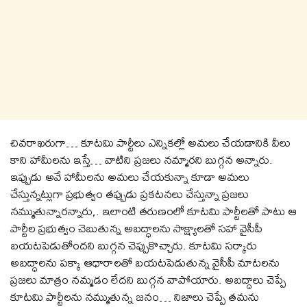
చివరాఖరుగా… కూటమి పార్టీలు ఎన్నికల్లో అమలు చేయడానికి వీలు
కాని హామీలను ఇస్తే… వాటిని ప్రజలు నమ్మారని బుగ్గన అన్నారు.
ఇప్పుడు అవే హామీలను అమలు చేయకున్నా కూడా అమలు
చేస్తున్నట్లుగా ప్రభుత్వం తప్పుడు ప్రకటనలు చేస్తున్నా ప్రజలు
నమ్ముతున్నారన్నారు,. ఇలాంటి తరుణంలో కూటమి పార్టీలతో పాటు ఆ
పార్టీల ప్రభుత్వం చెబుతున్న అబద్ధాలను సాక్ష్యాలతో సహా వైసీపీ
బయటపెడుతోందని బుగ్గన చెప్పుకొచ్చారు. కూటమి సర్కారు
అబద్ధాలను పక్కా ఆధారాలతో బయటపెడుతున్న వైసీపీ మాటలను
ప్రజలు మాత్రం నమ్మడం లేదని బుగ్గన వాపోయారు. అబద్ధాలు చెప్పే
కూటమి పార్టీలను నమ్ముతున్న జనం… నిజాలు చెప్పే తమను