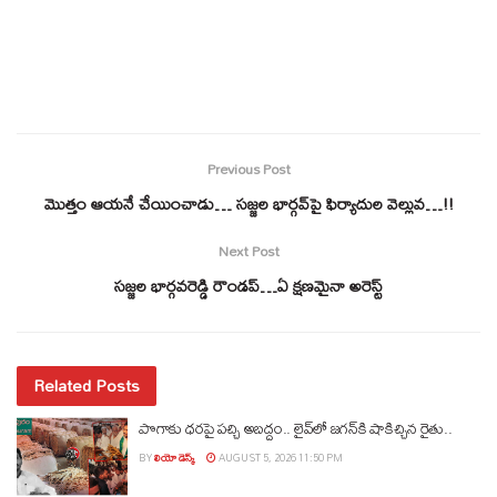
Previous Post
మొత్తం ఆయనే చేయించాడు… సజ్జల భార్గవ్‌పై ఫిర్యాదుల వెల్లువ…!!
Next Post
సజ్జల భార్గవరెడ్డి రౌండప్…ఏ క్షణమైనా అరెస్ట్
Related Posts
పొగాకు ధరపై పచ్చి అబద్దం.. లైవ్‌లో జగన్‌కి షాకిచ్చిన రైతు..
BY
లియో డెస్క్
AUGUST 5, 2026 11:50 PM