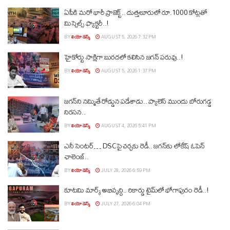
ఏపీకి మరో భారీ ప్రాజెక్ట్.. దుత్తలూరులో రూ.1000 కోట్లతో
మిస్సైల్స్ ఫ్యాక్టరీ..!
BY
లియో డెస్క్
AUGUST 5, 2026 7:32 PM
హైకోర్టు సాక్షిగా బురదలో కలిసిన జగన్ పరువు..!
BY
లియో డెస్క్
AUGUST 5, 2026 1:37 PM
జగన్‌ని నమ్మితే రోడ్డున పడేశాడు.. ప్యాలెస్‌ ముందు బోరుగడ్డ
నిరసన..
BY
లియో డెస్క్
AUGUST 4, 2026 5:41 PM
ఎనీ సెంటర్‌… DSCపై చర్చకు రెడీ.. జగన్‌కు లోకేష్‌ ఓపెన్
ఛాలెంజ్..
BY
లియో డెస్క్
JULY 28, 2026 6:59 PM
కూటమి మార్క్ అభివృద్ధి.. రికార్డు టైమ్‌లో భోగాపురం రెడీ..!
BY
లియో డెస్క్
JULY 27, 2026 6:04 PM