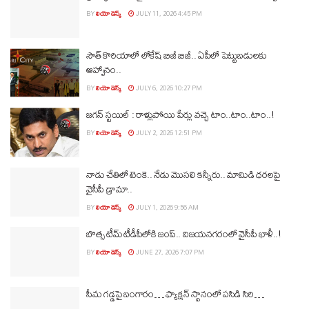
BY
లియో డెస్క్
JULY 11, 2026 4:45 PM
సౌత్‌ కొరియాలో లోకేష్ బిజీ బిజీ.. ఏపీలో పెట్టుబడులకు
ఆహ్వానం..
BY
లియో డెస్క్
JULY 6, 2026 10:27 PM
జగన్ స్టయిల్ : రాళ్లుపోయి పేర్లు వచ్చె టాం..టాం..టాం..!
BY
లియో డెస్క్
JULY 2, 2026 12:51 PM
నాడు చేతిలో టెంకె.. నేడు మొసలి కన్నీరు.. మామిడి ధరలపై
వైసీపీ డ్రామా..
BY
లియో డెస్క్
JULY 1, 2026 9:56 AM
బొత్స టీమ్‌ టీడీపీలోకి జంప్‌.. విజయనగరంలో వైసీపీ ఖాళీ..!
BY
లియో డెస్క్
JUNE 27, 2026 7:07 PM
సీమ గడ్డపై బంగారం… ఫ్యాక్షన్‌ స్థానంలో పసిడి సిరి…