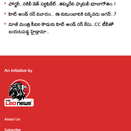
ఫోర్జరీ..నకిలీ డెత్ సర్టిఫికేట్..తమ్మినేని ఫ్యామిలీ భూబాగోతం.!
హిట్ అండ్ రన్ వివాదం.. ఈ కుటుంబానికి దిక్కెవరు జగన్..?
మాజీ మంత్రి సీదిరి కొడుకు హిట్ అండ్ రన్ కేసు..CC టీవీతో
బయటపడ్డ హైడ్రామా..
An initiative by
About Us
Subscribe