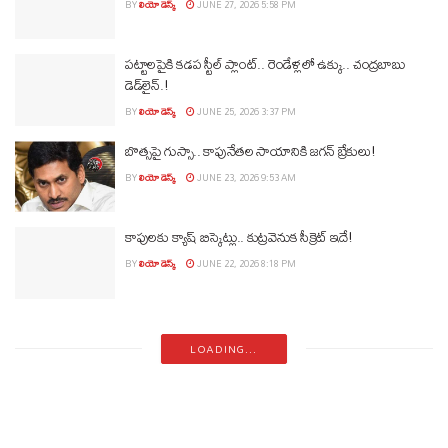
BY
లియో డెస్క్
JUNE 27, 2026 5:58 PM
పట్టాలపైకి కడప స్టీల్‌ ప్లాంట్‌.. రెండేళ్లలో ఉక్కు.. చంద్రబాబు
డెడ్‌లైన్.!
BY
లియో డెస్క్
JUNE 25, 2026 3:37 PM
బొత్సపై గుస్సా.. కాపునేతల సాయానికి జగన్ బ్రేకులు!
BY
లియో డెస్క్
JUNE 23, 2026 9:53 AM
కాపులకు క్యాష్ బిస్కెట్లు.. కుట్రవెనుక సీక్రెట్ ఇదే!
BY
లియో డెస్క్
JUNE 22, 2026 8:18 PM
LOADING...