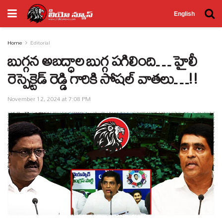
English
Home
Editorial
బుగ్గన అబద్ధాల బుగ్గ పగిలింది… హైలీ
రెస్పెక్టెడ్‌ రెడ్డి గారికి సోషల్‌ వాతలు…!!
November 12, 2024 at 7:08 PM