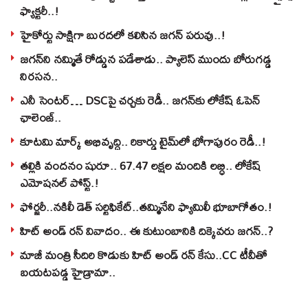
ఫ్యాక్టరీ..!
హైకోర్టు సాక్షిగా బురదలో కలిసిన జగన్ పరువు..!
జగన్‌ని నమ్మితే రోడ్డున పడేశాడు.. ప్యాలెస్‌ ముందు బోరుగడ్డ
నిరసన..
ఎనీ సెంటర్‌… DSCపై చర్చకు రెడీ.. జగన్‌కు లోకేష్‌ ఓపెన్
ఛాలెంజ్..
కూటమి మార్క్ అభివృద్ధి.. రికార్డు టైమ్‌లో భోగాపురం రెడీ..!
తల్లికి వందనం షురూ.. 67.47 లక్షల మందికి లబ్ధి.. లోకేష్‌
ఎమోషనల్ పోస్ట్‌.!
ఫోర్జరీ..నకిలీ డెత్ సర్టిఫికేట్..తమ్మినేని ఫ్యామిలీ భూబాగోతం.!
హిట్ అండ్ రన్ వివాదం.. ఈ కుటుంబానికి దిక్కెవరు జగన్..?
మాజీ మంత్రి సీదిరి కొడుకు హిట్ అండ్ రన్ కేసు..CC టీవీతో
బయటపడ్డ హైడ్రామా..