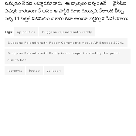
నమ్మడం లేదని నిష్టూరమాడారు. ఈ వ్యాఖ్యలు విన్నంతనే… వైసీపీని
నమ్మని కారణంగానే జనం ఆ పార్టీకి గూబ గుయ్యిమనేలాంటి తీర్పు
ఇచ్చి 11 సీట్లకే పరిమితం చేశారు కదా అంటూ సెటైర్లు పడిపోయాయి.
Tags:
ap politics
buggana rajendranath reddy
Buggana Rajendranath Reddy Comments About AP Budget 2024..
Buggana Rajendranath Reddy is no longer trusted by the public
due to lies.
leonews
leotop
ys jagan