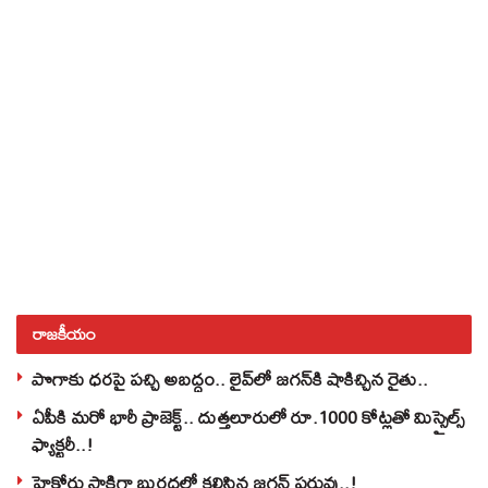
రాజకీయం
పొగాకు ధరపై పచ్చి అబద్దం.. లైవ్‌లో జగన్‌కి షాకిచ్చిన రైతు..
ఏపీకి మరో భారీ ప్రాజెక్ట్.. దుత్తలూరులో రూ.1000 కోట్లతో మిస్సైల్స్
ఫ్యాక్టరీ..!
హైకోర్టు సాక్షిగా బురదలో కలిసిన జగన్ పరువు..!