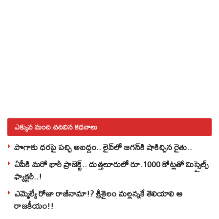
ఎక్కువ మంది చదివిన కధనాలు
పొగాకు ధరపై పచ్చి అబద్దం.. లైవ్‌లో జగన్‌కి షాకిచ్చిన రైతు..
ఏపీకి మరో భారీ ప్రాజెక్ట్.. దుత్తలూరులో రూ.1000 కోట్లతో మిస్సైల్స్
ఫ్యాక్టరీ..!
ఎమ్మెల్యే రోజా రాజీనామా!? శ్రీశైలం మల్లన్నకే తెలియాలి ఆ
రాజకీయం!!