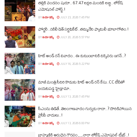
తల్లికి వందనం షురూ.. 67.47 లక్షల మందికి లబ్ధి.. లోకేష్‌
ఎమోషనల్ పోస్ట్‌.!
BY
లియో డెస్క్
JULY 23, 2026 7:45 PM
ఫోర్జరీ..నకిలీ డెత్ సర్టిఫికేట్..తమ్మినేని ఫ్యామిలీ భూబాగోతం.!
BY
లియో డెస్క్
JULY 20, 2026 5:57 PM
హిట్ అండ్ రన్ వివాదం.. ఈ కుటుంబానికి దిక్కెవరు జగన్..?
BY
లియో డెస్క్
JULY 16, 2026 5:22 PM
మాజీ మంత్రి సీదిరి కొడుకు హిట్ అండ్ రన్ కేసు..CC టీవీతో
బయటపడ్డ హైడ్రామా..
BY
లియో డెస్క్
JULY 13, 2026 7:45 PM
సీఎంను తిడితే..తెలంగాణవాదం గుర్తుకు రాదా..? దొరికిపోయిన
వైసీపీ వాదులు..!
BY
లియో డెస్క్
JULY 13, 2026 6:00 PM
బ్రాహ్మణికి అరుదైన గౌరవం… నారా లోకేష్ ఎమోషనల్ ట్వీట్..!