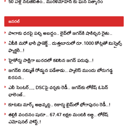
50 ఏళ్ల నటజీవితం.. మురళీమోహన్ కు ఘన సత్కారం
జనరల్
పొగాకు ధరపై పచ్చి అబద్దం.. లైవ్‌లో జగన్‌కి షాకిచ్చిన రైతు..
ఏపీకి మరో భారీ ప్రాజెక్ట్.. దుత్తలూరులో రూ.1000 కోట్లతో మిస్సైల్స్
ఫ్యాక్టరీ..!
హైకోర్టు సాక్షిగా బురదలో కలిసిన జగన్ పరువు..!
జగన్‌ని నమ్మితే రోడ్డున పడేశాడు.. ప్యాలెస్‌ ముందు బోరుగడ్డ
నిరసన..
ఎనీ సెంటర్‌… DSCపై చర్చకు రెడీ.. జగన్‌కు లోకేష్‌ ఓపెన్
ఛాలెంజ్..
కూటమి మార్క్ అభివృద్ధి.. రికార్డు టైమ్‌లో భోగాపురం రెడీ..!
తల్లికి వందనం షురూ.. 67.47 లక్షల మందికి లబ్ధి.. లోకేష్‌
ఎమోషనల్ పోస్ట్‌.!