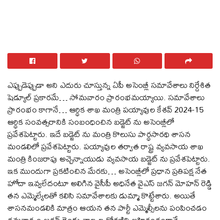
ఎప్పుడెప్పుడా అని ఎదురు చూస్తున్న ఏపీ అసెంబ్లీ సమావేశాలు నిర్దేశిత
షెడ్యూల్ ప్రకారమే… సోమవారం ప్రారంభమయ్యాయి. సమావేశాలు
ప్రారంభం కాగానే… ఆర్థిక శాఖ మంత్రి పయ్యావుల కేశవ్ 2024-15
ఆర్థిక సంవత్సరానికి సంబంధించిన బడ్జెట్ ను అసెంబ్లీలో
ప్రవేశపెట్టారు. ఇదే బడ్జెట్ ను మంత్రి కొలుసు పార్థసారథి శాసన
మండలిలో ప్రవేశపెట్టారు. పయ్యావుల తర్వాత రాష్ట్ర వ్యవసాయ శాఖ
మంత్రి కింజరాపు అచ్చెన్నాయుడు వ్యవసాయ బడ్జెట్ ను ప్రవేశపెట్టారు.
ఇక ముందుగా ప్రకటించిన మేరకు… అసెంబ్లీలో ప్రధాన ప్రతిపక్ష నేత
హోదా ఇవ్వలేదంటూ అలిగిన వైసీపీ అధినేత వైఎస్ జగన్ మోహన్ రెడ్డి
తన ఎమ్మెల్యేలతో కలిసి సమావేశాలకు డుమ్మా కొట్టేశారు. అయితే
శాసనమండలికి మాత్రం ఆయన తన పార్టీ ఎమ్మెల్సీలను పంపించడం
గమనార్హం.జగన్ రెండు నాల్కల ధోరణిని బహిరంగంగానే