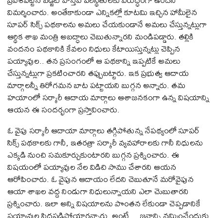
విమర్శించారు. అంతేకాకుండా ఎన్నికల్లో కూటమి ఇచ్చిన హామీలైన
సూపర్ సిక్స్ పథకాలను అమలు చేయకుండానే అమలు చేస్తున్నట్లుగా
ఆర్థిక శాఖ మంత్రి అబద్ధాలు చెబుతున్నారని మండిపడ్డారు. తల్లికి
వందనం పథకానికి కేవలం నిధులు కేటాయిస్తున్నట్లు చెప్పిన
పయ్యావుల.. తన ప్రసంగంలో ఆ పథకాన్ని ఇప్పటికే అమలు
చేస్తున్నట్లుగా ప్రకటించారని తప్పుబట్టారు. ఇక ప్రభుత్వ ఆదాయ
మార్గాలన్నీ తిరోగమన బాట పట్టాయని బుగ్గన అన్నారు. తమ
హయాంలో సర్కారీ ఆదాయ మార్గాలు ఆశాజనకంగా ఉన్న విషయాన్ని
ఆయన ఈ సందర్భంగా ప్రస్తావించారు.
ఓ వైపు సర్కారీ ఆదాయా మార్గాలు తగ్గిపోతున్న నేపథ్యంలో సూపర్
సిక్స్ పథకాలకు గానీ, ఇతరత్రా సర్కారీ వ్యవహారాలకు గానీ నిధులను
ఎక్కడి నుంచి సమకూర్చుకుంటారని బుగ్గన ప్రశ్నించారు. ఈ
విషయంలో పయ్యావుల నేల విడిచి సాము చేశారని ఆయన
ఆరోపించారు. ఓ వైపున ఆదాయం లేదని చెబుతూనే మరోవైపున
ఆయా శాఖల వద్ద నిండుగా నిధులున్నాయని ఎలా చెుబుతారని
ప్రశ్నించారు. ఇలా అన్ని విషయాలను పొంతన లేకుండా చెప్పడానికే
పయ్యావుల సిద్ధపడిపోయారన్నారు. అంటే… జనాన్ని నమ్మించేందుకు