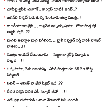
నాడు CBI వద్దు..నేడు ముద్దు..సునీత పోరాటం గుర్తులేదా జగన్.!
మోదీపై వైసీపీ ఎటా*క్.. కాంగ్రెస్ గూటికి జగన్..?
జగన్‌ని టెన్షన్‌ పెడుతున్న గుంటూరు జిల్లా మంత్రి..!
రాజకీయాలకు బ్రేక్… బుల్లితెర ఇన్నింగ్స్ షురూ.. రోజా కొత్త షో
అట్టర్ ఫ్లాప్..??
బుగ్గన అబద్ధాల బుగ్గ పగిలింది… హైలీ రెస్పెక్టెడ్‌ రెడ్డి గారికి సోషల్‌
వాతలు…!!
మొత్తం ఆయనే చేయించాడు… సజ్జల భార్గవ్‌పై ఫిర్యాదుల
వెల్లువ…!!
నిన్న టాటా, నేడు రిలయన్స్.. ఏపీకి కొత్తగా రూ.65 వేల కోట్ట
పెట్టుబడి
పవన్‌ – అమిత్‌ షా భేటీ సీక్రెట్‌ ఇదే..??
దేవర సక్సెస్‌ వెనక ఏపీ సర్కార్‌ జీవో….!!
నటి ప్రభ కుమారుడి వివాహ వేడుకలో సినీ సందడి