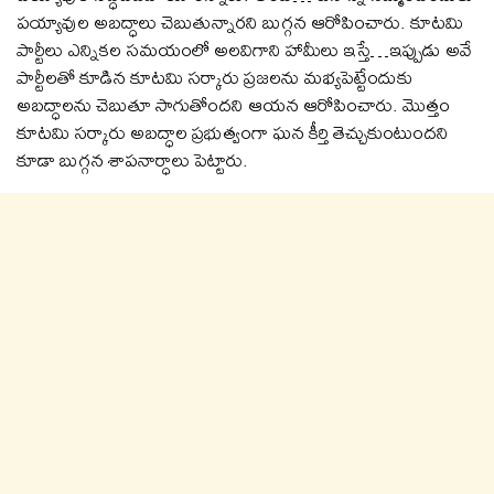
పయ్యావుల అబద్ధాలు చెబుతున్నారని బుగ్గన ఆరోపించారు. కూటమి
పార్టీలు ఎన్నికల సమయంలో అలవిగాని హామీలు ఇస్తే…ఇప్పుడు అవే
పార్టీలతో కూడిన కూటమి సర్కారు ప్రజలను మభ్యపెట్టేందుకు
అబద్ధాలను చెబుతూ సాగుతోందని ఆయన ఆరోపించారు. మొత్తం
కూటమి సర్కారు అబద్ధాల ప్రభుత్వంగా ఘన కీర్తి తెచ్చుకుంటుందని
కూడా బుగ్గన శాపనార్ధాలు పెట్టారు.