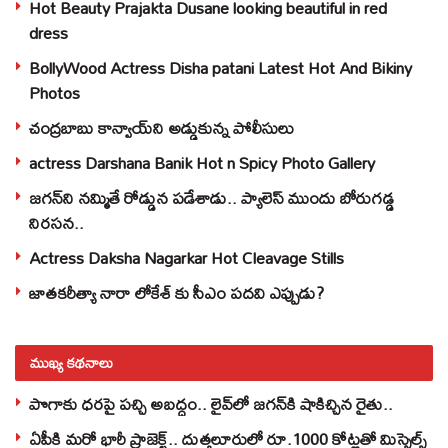
Hot Beauty Prajakta Dusane looking beautiful in red
dress
BollyWood Actress Disha patani Latest Hot And Bikiny
Photos
చంద్రబాబు కాన్వాయ్‌ని అడ్డుకున్న పోలీసులు
actress Darshana Banik Hot n Spicy Photo Gallery
జగన్‌ని నమ్మితే రోడ్డున పడేశాడు.. ప్యాలెస్‌ ముందు బోరుగడ్డ
నిరసన..
Actress Daksha Nagarkar Hot Cleavage Stills
జాతకరీత్యా నారా లోకేశ్ కు సీఎం పదవి ఎప్పుడు?
ముఖ్య కథనాలు
పొగాకు ధరపై పచ్చి అబద్దం.. లైవ్‌లో జగన్‌కి షాకిచ్చిన రైతు..
ఏపీకి మరో భారీ ప్రాజెక్ట్.. దుత్తలూరులో రూ.1000 కోట్లతో మిస్సైల్స్