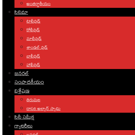
అంతర్జాతీయం
సినిమా
టాలీవుడ్
కోలీవుడ్
మాలీవుడ్
శాండల్ వుడ్
బాలీవుడ్
హాలీవుడ్
జనరల్
సంపాదకీయం
విశ్లేషణ
తిరుమల
దాసరి అల్వార్ స్వామి
సినీ సమీక్ష
గ్యాలరీలు
జనరల్