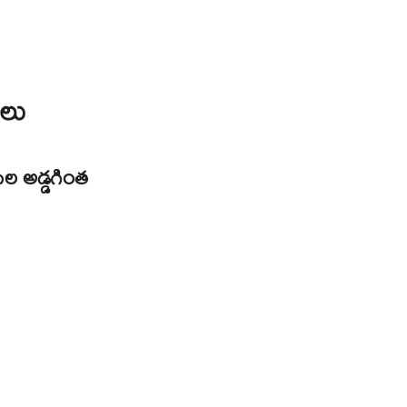
ులు
సుల అడ్డగింత