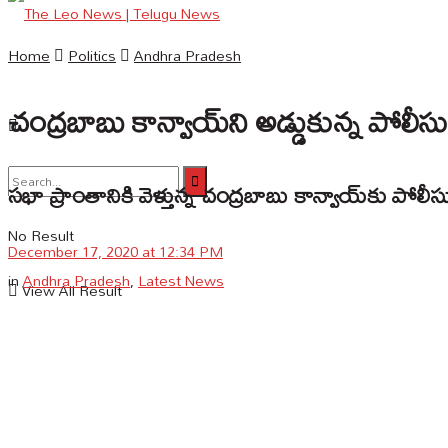
Home
Politics
Andhra Pradesh
English
చంద్రబాబు కాన్వాయ్‌ని అడ్డుకున్న పోలీస
సభా ప్రాంతానికి వెళ్తున్న చంద్రబాబు కాన్వాయ్‌కు పోలీ
No Result
December 17, 2020 at 12:34 PM
in
Andhra Pradesh
,
Latest News
View All Result