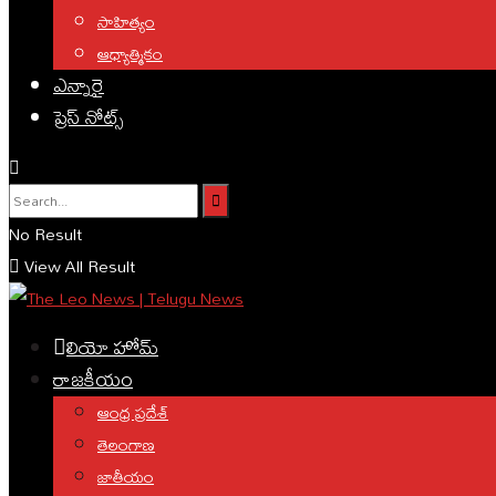
సాహిత్యం
ఆధ్యాత్మికం
ఎన్నారై
ప్రెస్ నోట్స్
No Result
View All Result
లియో హోమ్
రాజకీయం
ఆంధ్ర ప్రదేశ్
తెలంగాణ
జాతీయం