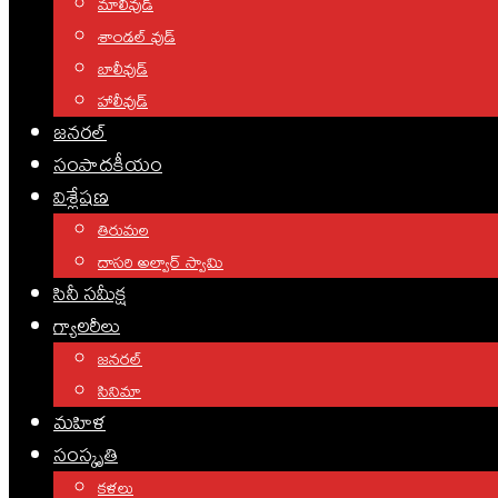
మాలీవుడ్
శాండల్ వుడ్
బాలీవుడ్
హాలీవుడ్
జనరల్
సంపాదకీయం
విశ్లేషణ
తిరుమల
దాసరి అల్వార్ స్వామి
సినీ సమీక్ష
గ్యాలరీలు
జనరల్
సినిమా
మహిళ
సంస్కృతి
కళలు