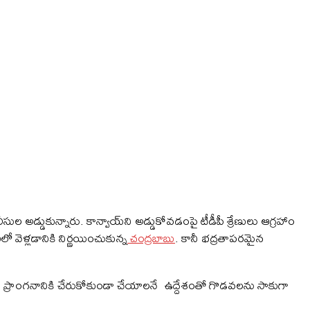
సుల అడ్డుకున్నారు. కాన్వాయ్‌ని అడ్డుకోవడంపై టీడీపీ శ్రేణులు ఆగ్రహాం
లో వెళ్లడానికి నిర్ణయించుకున్న
చంద్రబాబు
. కానీ భద్రతాపరమైన
ి సభ ప్రాంగనానికి చేరుకోకుండా చేయాలనే ఉద్దేశంతో గొడవలను సాకుగా