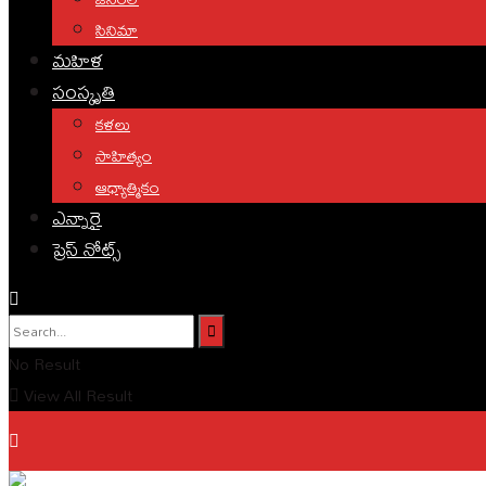
సినిమా
మహిళ
సంస్కృతి
కళలు
సాహిత్యం
ఆధ్యాత్మికం
ఎన్నారై
ప్రెస్ నోట్స్
No Result
View All Result