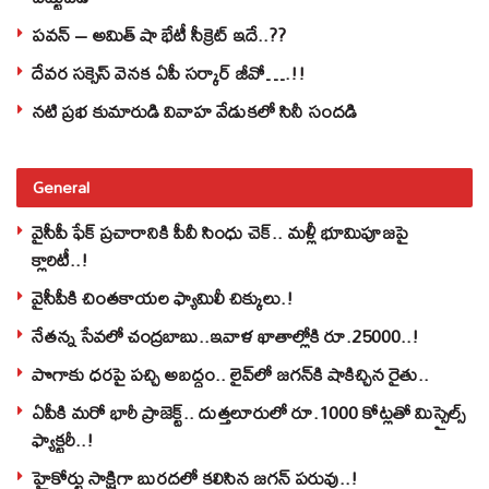
పవన్‌ – అమిత్‌ షా భేటీ సీక్రెట్‌ ఇదే..??
దేవర సక్సెస్‌ వెనక ఏపీ సర్కార్‌ జీవో….!!
నటి ప్రభ కుమారుడి వివాహ వేడుకలో సినీ సందడి
General
వైసీపీ ఫేక్ ప్రచారానికి పీవీ సింధు చెక్.. మళ్లీ భూమిపూజపై
క్లారిటీ..!
వైసీపీకి చింతకాయల ఫ్యామిలీ చిక్కులు.!
నేతన్న సేవలో చంద్రబాబు..ఇవాళ ఖాతాల్లోకి రూ.25000..!
పొగాకు ధరపై పచ్చి అబద్దం.. లైవ్‌లో జగన్‌కి షాకిచ్చిన రైతు..
ఏపీకి మరో భారీ ప్రాజెక్ట్.. దుత్తలూరులో రూ.1000 కోట్లతో మిస్సైల్స్
ఫ్యాక్టరీ..!
హైకోర్టు సాక్షిగా బురదలో కలిసిన జగన్ పరువు..!