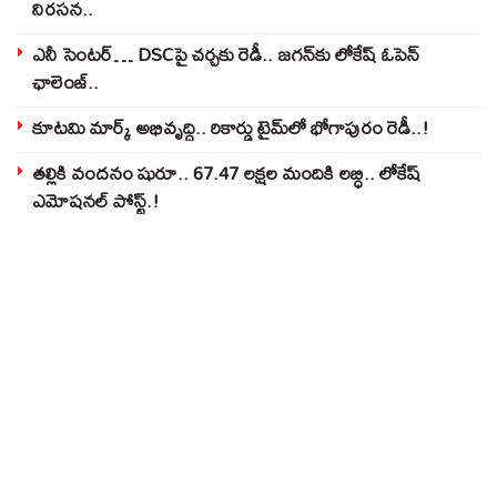
నిరసన..
ఎనీ సెంటర్‌… DSCపై చర్చకు రెడీ.. జగన్‌కు లోకేష్‌ ఓపెన్
ఛాలెంజ్..
కూటమి మార్క్ అభివృద్ధి.. రికార్డు టైమ్‌లో భోగాపురం రెడీ..!
తల్లికి వందనం షురూ.. 67.47 లక్షల మందికి లబ్ధి.. లోకేష్‌
ఎమోషనల్ పోస్ట్‌.!