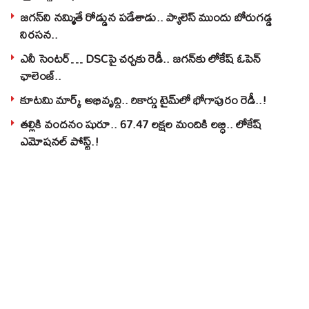
జగన్‌ని నమ్మితే రోడ్డున పడేశాడు.. ప్యాలెస్‌ ముందు బోరుగడ్డ
నిరసన..
ఎనీ సెంటర్‌… DSCపై చర్చకు రెడీ.. జగన్‌కు లోకేష్‌ ఓపెన్
ఛాలెంజ్..
కూటమి మార్క్ అభివృద్ధి.. రికార్డు టైమ్‌లో భోగాపురం రెడీ..!
తల్లికి వందనం షురూ.. 67.47 లక్షల మందికి లబ్ధి.. లోకేష్‌
ఎమోషనల్ పోస్ట్‌.!