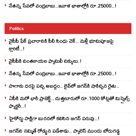
నేతన్న సేవలో చంద్రబాబు..ఇవాళ ఖాతాల్లోకి రూ.25000..!
Politics
వైసీపీ ఫేక్ ప్రచారానికి పీవీ సింధు చెక్.. మళ్లీ భూమిపూజపై
క్లారిటీ..!
వైసీపీకి చింతకాయల ఫ్యామిలీ చిక్కులు.!
నేతన్న సేవలో చంద్రబాబు..ఇవాళ ఖాతాల్లోకి రూ.25000..!
పొగాకు ధరపై పచ్చి అబద్దం.. లైవ్‌లో జగన్‌కి షాకిచ్చిన రైతు..
ఏపీకి మరో భారీ ప్రాజెక్ట్.. దుత్తలూరులో రూ.1000 కోట్లతో మిస్సైల్స్
ఫ్యాక్టరీ..!
హైకోర్టు సాక్షిగా బురదలో కలిసిన జగన్ పరువు..!
జగన్‌ని నమ్మితే రోడ్డున పడేశాడు.. ప్యాలెస్‌ ముందు బోరుగడ్డ