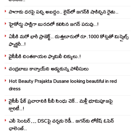
పొగాకు ధరపై పచ్చి అబద్దం.. లైవ్‌లో జగన్‌కి షాకిచ్చిన రైతు..
హైకోర్టు సాక్షిగా బురదలో కలిసిన జగన్ పరువు..!
ఏపీకి మరో భారీ ప్రాజెక్ట్.. దుత్తలూరులో రూ.1000 కోట్లతో మిస్సైల్స్
ఫ్యాక్టరీ..!
వైసీపీకి చింతకాయల ఫ్యామిలీ చిక్కులు.!
చంద్రబాబు కాన్వాయ్‌ని అడ్డుకున్న పోలీసులు
Hot Beauty Prajakta Dusane looking beautiful in red
dress
వైసీపీ ఫేక్ ప్రచారానికి పీవీ సింధు చెక్.. మళ్లీ భూమిపూజపై
క్లారిటీ..!
ఎనీ సెంటర్‌… DSCపై చర్చకు రెడీ.. జగన్‌కు లోకేష్‌ ఓపెన్
ఛాలెంజ్..