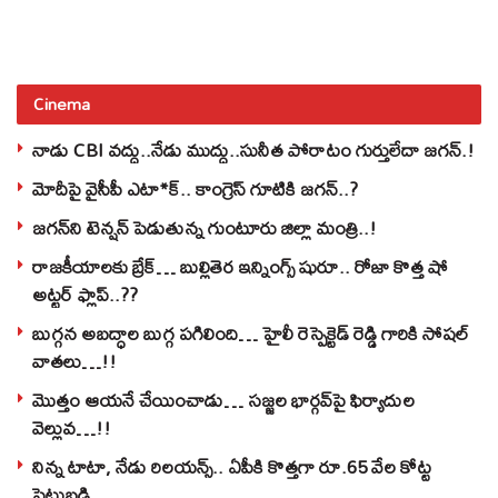
Cinema
నాడు CBI వద్దు..నేడు ముద్దు..సునీత పోరాటం గుర్తులేదా జగన్.!
మోదీపై వైసీపీ ఎటా*క్.. కాంగ్రెస్ గూటికి జగన్..?
జగన్‌ని టెన్షన్‌ పెడుతున్న గుంటూరు జిల్లా మంత్రి..!
రాజకీయాలకు బ్రేక్… బుల్లితెర ఇన్నింగ్స్ షురూ.. రోజా కొత్త షో
అట్టర్ ఫ్లాప్..??
బుగ్గన అబద్ధాల బుగ్గ పగిలింది… హైలీ రెస్పెక్టెడ్‌ రెడ్డి గారికి సోషల్‌
వాతలు…!!
మొత్తం ఆయనే చేయించాడు… సజ్జల భార్గవ్‌పై ఫిర్యాదుల
వెల్లువ…!!
నిన్న టాటా, నేడు రిలయన్స్.. ఏపీకి కొత్తగా రూ.65 వేల కోట్ట
పెట్టుబడి