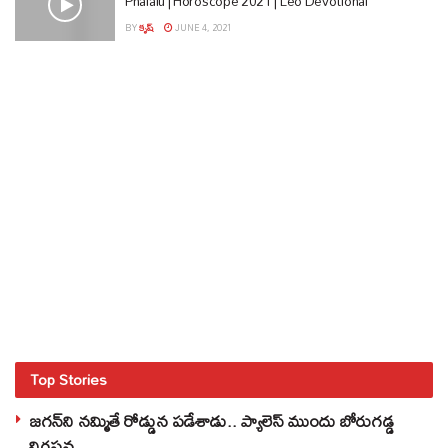
Phalalu | Horoscope 2021 | Leo Devotional
BY
కృష్
JUNE 4, 2021
Top Stories
జగన్‌ని నమ్మితే రోడ్డున పడేశాడు.. ప్యాలెస్‌ ముందు బోరుగడ్డ
నిరసన..