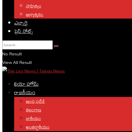
సాహిత్యం
ఆధ్యాత్మికం
ఎన్నారై
ప్రెస్ నోట్స్
No Result
View All Result
లియో హోమ్
రాజకీయం
ఆంధ్ర ప్రదేశ్
తెలంగాణ
జాతీయం
అంతర్జాతీయం