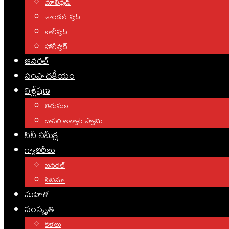
మాలీవుడ్
శాండల్ వుడ్
బాలీవుడ్
హాలీవుడ్
జనరల్
సంపాదకీయం
విశ్లేషణ
తిరుమల
దాసరి అల్వార్ స్వామి
సినీ సమీక్ష
గ్యాలరీలు
జనరల్
సినిమా
మహిళ
సంస్కృతి
కళలు