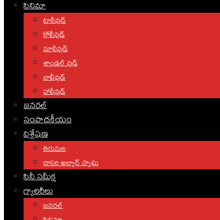
సినిమా
టాలీవుడ్
కోలీవుడ్
మాలీవుడ్
శాండల్ వుడ్
బాలీవుడ్
హాలీవుడ్
జనరల్
సంపాదకీయం
విశ్లేషణ
తిరుమల
దాసరి అల్వార్ స్వామి
సినీ సమీక్ష
గ్యాలరీలు
జనరల్
సినిమా