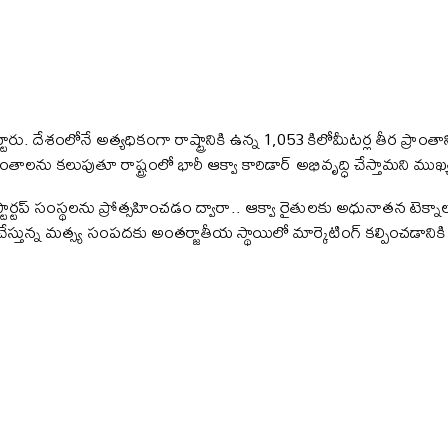
పెట్టారు. దేశంలోనే అత్యధికంగా రాష్ట్రానికి ఉన్న 1,053 కిలోమీటర్ల తీర ప్రా
లను కలుపుతూ రాష్ట్రంలో భారీ ఆక్వా కారిడార్‌ అభివృద్ధి చేస్తామని ముఖ్
స్టార్టప్‌ సంస్థలను ప్రోత్సహించడం ద్వారా.. ఆక్వా రైతులకు అధునాతన టెక్నా
్తి చేస్తున్న మత్స్య సంపదకు అంతర్జాతీయ స్థాయిలో మార్కెటింగ్‌ కల్పించడానికి 