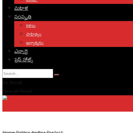
మహిళ
సంస్కృతి
కళలు
సాహిత్యం
ఆధ్యాత్మికం
ఎన్నారై
ప్రెస్ నోట్స్
No Result
View All Result
English
Home
Politics
Andhra Pradesh