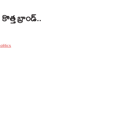
త్త బ్రాండ్‌..
olitics