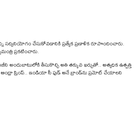
ంతాన్ని సద్వినియోగం చేసుకోవడానికి ప్రత్యేక ప్రణాళిక రూపొందించారు.
యమంత్రి ప్రకటించారు.
లజీని అందుబాటులోకి తీసుకొచ్చి అతి తక్కువ ఖర్చుతో.. అత్యధిక ఉత్పత్తి
ఆంధ్రా ష్రింప్‌.. ఇండియా సీ ఫుడ్‌ అనే బ్రాండ్‌ను ప్రమోట్‌ చేయాలని