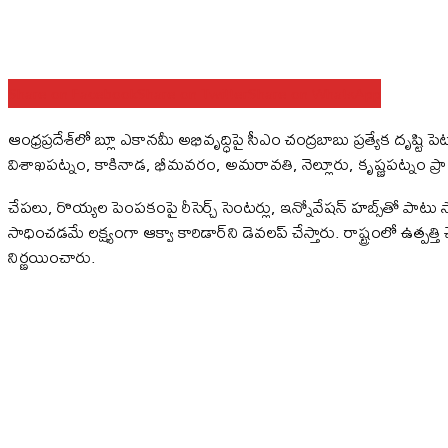
Share on Facebook
Share on Twitter
Share on WhatsApp
ఆంధ్రప్రదేశ్‌లో బ్లూ ఎకానమీ అభివృద్ధిపై సీఎం చంద్రబాబు ప్రత్యేక దృష్టి 
విశాఖపట్నం, కాకినాడ, భీమవరం, అమరావతి, నెల్లూరు, కృష్ణపట్నం ప్రాంతా
చేపలు, రొయ్యల పెంపకంపై రీసెర్చ్‌ సెంటర్లు, ఇన్నోవేషన్‌ హబ్స్‌తో పాటు 
సాధించడమే లక్ష్యంగా ఆక్వా కారిడార్‌ని డెవలప్‌ చేస్తారు. రాష్ట్రంలో ఉత్పత
నిర్ణయించారు.