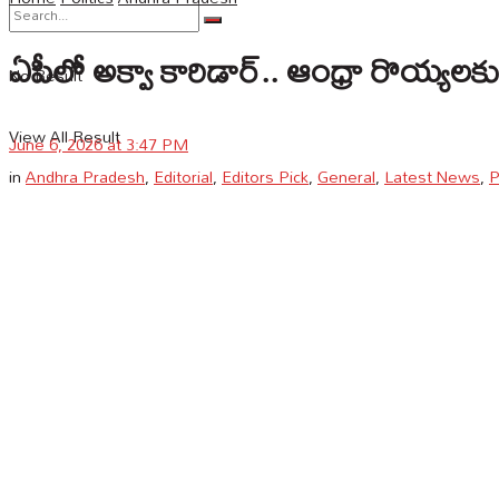
ఏపీలో అక్వా కారిడార్‌.. ఆంధ్రా రొయ్యలకు కొ
No Result
View All Result
June 6, 2026 at 3:47 PM
in
Andhra Pradesh
,
Editorial
,
Editors Pick
,
General
,
Latest News
,
P