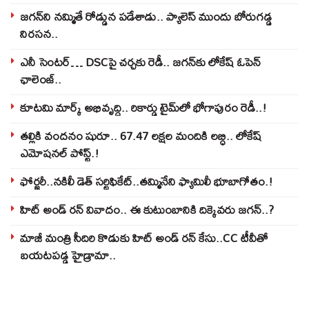
జగన్‌ని నమ్మితే రోడ్డున పడేశాడు.. ప్యాలెస్‌ ముందు బోరుగడ్డ
నిరసన..
ఎనీ సెంటర్‌… DSCపై చర్చకు రెడీ.. జగన్‌కు లోకేష్‌ ఓపెన్
ఛాలెంజ్..
కూటమి మార్క్ అభివృద్ధి.. రికార్డు టైమ్‌లో భోగాపురం రెడీ..!
తల్లికి వందనం షురూ.. 67.47 లక్షల మందికి లబ్ధి.. లోకేష్‌
ఎమోషనల్ పోస్ట్‌.!
ఫోర్జరీ..నకిలీ డెత్ సర్టిఫికేట్..తమ్మినేని ఫ్యామిలీ భూబాగోతం.!
హిట్ అండ్ రన్ వివాదం.. ఈ కుటుంబానికి దిక్కెవరు జగన్..?
మాజీ మంత్రి సీదిరి కొడుకు హిట్ అండ్ రన్ కేసు..CC టీవీతో
బయటపడ్డ హైడ్రామా..