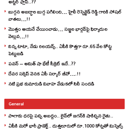
అట్టర్ ఫ్లాప్..??
బుగ్గన అబద్ధాల బుగ్గ పగిలింది… హైలీ రెస్పెక్టెడ్‌ రెడ్డి గారికి సోషల్‌
వాతలు…!!
మొత్తం ఆయనే చేయించాడు… సజ్జల భార్గవ్‌పై ఫిర్యాదుల
వెల్లువ…!!
నిన్న టాటా, నేడు రిలయన్స్.. ఏపీకి కొత్తగా రూ.65 వేల కోట్ట
పెట్టుబడి
పవన్‌ – అమిత్‌ షా భేటీ సీక్రెట్‌ ఇదే..??
దేవర సక్సెస్‌ వెనక ఏపీ సర్కార్‌ జీవో….!!
నటి ప్రభ కుమారుడి వివాహ వేడుకలో సినీ సందడి
General
పొగాకు ధరపై పచ్చి అబద్దం.. లైవ్‌లో జగన్‌కి షాకిచ్చిన రైతు..
ఏపీకి మరో భారీ ప్రాజెక్ట్.. దుత్తలూరులో రూ.1000 కోట్లతో మిస్సైల్స్