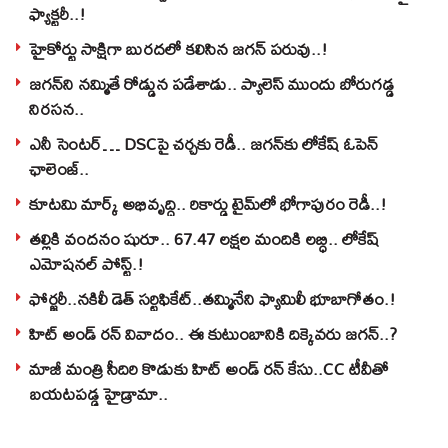
ఫ్యాక్టరీ..!
హైకోర్టు సాక్షిగా బురదలో కలిసిన జగన్ పరువు..!
జగన్‌ని నమ్మితే రోడ్డున పడేశాడు.. ప్యాలెస్‌ ముందు బోరుగడ్డ
నిరసన..
ఎనీ సెంటర్‌… DSCపై చర్చకు రెడీ.. జగన్‌కు లోకేష్‌ ఓపెన్
ఛాలెంజ్..
కూటమి మార్క్ అభివృద్ధి.. రికార్డు టైమ్‌లో భోగాపురం రెడీ..!
తల్లికి వందనం షురూ.. 67.47 లక్షల మందికి లబ్ధి.. లోకేష్‌
ఎమోషనల్ పోస్ట్‌.!
ఫోర్జరీ..నకిలీ డెత్ సర్టిఫికేట్..తమ్మినేని ఫ్యామిలీ భూబాగోతం.!
హిట్ అండ్ రన్ వివాదం.. ఈ కుటుంబానికి దిక్కెవరు జగన్..?
మాజీ మంత్రి సీదిరి కొడుకు హిట్ అండ్ రన్ కేసు..CC టీవీతో
బయటపడ్డ హైడ్రామా..