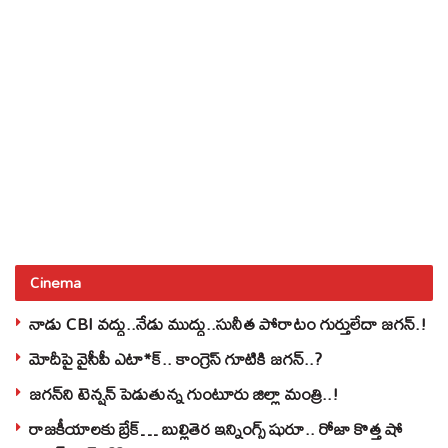
Cinema
నాడు CBI వద్దు..నేడు ముద్దు..సునీత పోరాటం గుర్తులేదా జగన్.!
మోదీపై వైసీపీ ఎటా*క్.. కాంగ్రెస్ గూటికి జగన్..?
జగన్‌ని టెన్షన్‌ పెడుతున్న గుంటూరు జిల్లా మంత్రి..!
రాజకీయాలకు బ్రేక్… బుల్లితెర ఇన్నింగ్స్ షురూ.. రోజా కొత్త షో