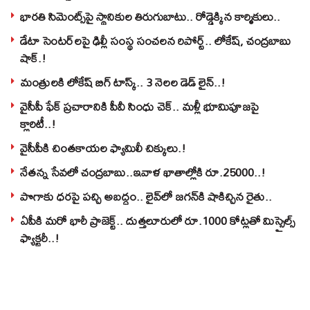
భారతి సిమెంట్స్‌పై స్థానికుల తిరుగుబాటు.. రోడ్డెక్కిన కార్మికులు..
డేటా సెంటర్‌లపై ఢిల్లీ సంస్థ సంచలన రిపోర్ట్.. లోకేష్‌, చంద్రబాబు
షాక్‌.!
మంత్రులకి లోకేష్‌ బిగ్‌ టాస్క్‌.. 3 నెలల డెడ్‌ లైన్‌..!
వైసీపీ ఫేక్ ప్రచారానికి పీవీ సింధు చెక్.. మళ్లీ భూమిపూజపై
క్లారిటీ..!
వైసీపీకి చింతకాయల ఫ్యామిలీ చిక్కులు.!
నేతన్న సేవలో చంద్రబాబు..ఇవాళ ఖాతాల్లోకి రూ.25000..!
పొగాకు ధరపై పచ్చి అబద్దం.. లైవ్‌లో జగన్‌కి షాకిచ్చిన రైతు..
ఏపీకి మరో భారీ ప్రాజెక్ట్.. దుత్తలూరులో రూ.1000 కోట్లతో మిస్సైల్స్
ఫ్యాక్టరీ..!