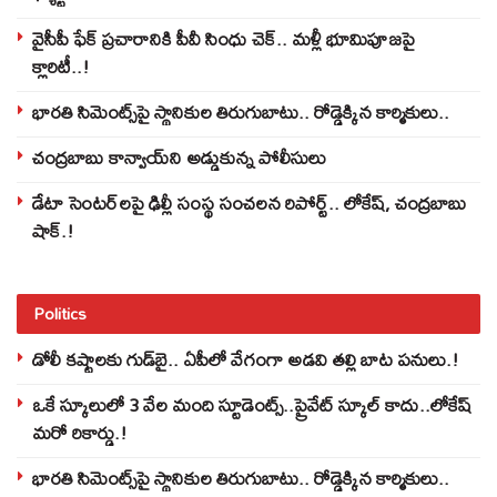
వైసీపీ ఫేక్ ప్రచారానికి పీవీ సింధు చెక్.. మళ్లీ భూమిపూజపై
క్లారిటీ..!
భారతి సిమెంట్స్‌పై స్థానికుల తిరుగుబాటు.. రోడ్డెక్కిన కార్మికులు..
చంద్రబాబు కాన్వాయ్‌ని అడ్డుకున్న పోలీసులు
డేటా సెంటర్‌లపై ఢిల్లీ సంస్థ సంచలన రిపోర్ట్.. లోకేష్‌, చంద్రబాబు
షాక్‌.!
Politics
డోలీ కష్టాలకు గుడ్‌బై.. ఏపీలో వేగంగా అడవి తల్లి బాట పనులు.!
ఒకే స్కూలులో 3 వేల మంది స్టూడెంట్స్‌..ప్రైవేట్‌ స్కూల్‌ కాదు..లోకేష్
మరో రికార్డు.!
భారతి సిమెంట్స్‌పై స్థానికుల తిరుగుబాటు.. రోడ్డెక్కిన కార్మికులు..