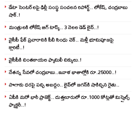
డేటా సెంటర్‌లపై ఢిల్లీ సంస్థ సంచలన రిపోర్ట్.. లోకేష్‌, చంద్రబాబు
షాక్‌.!
మంత్రులకి లోకేష్‌ బిగ్‌ టాస్క్‌.. 3 నెలల డెడ్‌ లైన్‌..!
వైసీపీ ఫేక్ ప్రచారానికి పీవీ సింధు చెక్.. మళ్లీ భూమిపూజపై
క్లారిటీ..!
వైసీపీకి చింతకాయల ఫ్యామిలీ చిక్కులు.!
నేతన్న సేవలో చంద్రబాబు..ఇవాళ ఖాతాల్లోకి రూ.25000..!
పొగాకు ధరపై పచ్చి అబద్దం.. లైవ్‌లో జగన్‌కి షాకిచ్చిన రైతు..
ఏపీకి మరో భారీ ప్రాజెక్ట్.. దుత్తలూరులో రూ.1000 కోట్లతో మిస్సైల్స్
ఫ్యాక్టరీ..!