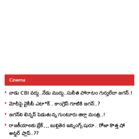
Cinema
నాడు CBI వద్దు..నేడు ముద్దు..సునీత పోరాటం గుర్తులేదా జగన్.!
మోదీపై వైసీపీ ఎటా*క్.. కాంగ్రెస్ గూటికి జగన్..?
జగన్‌ని టెన్షన్‌ పెడుతున్న గుంటూరు జిల్లా మంత్రి..!
రాజకీయాలకు బ్రేక్… బుల్లితెర ఇన్నింగ్స్ షురూ.. రోజా కొత్త షో
అట్టర్ ఫ్లాప్..??