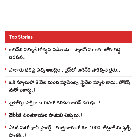
Top Stories
జగన్‌ని నమ్మితే రోడ్డున పడేశాడు.. ప్యాలెస్‌ ముందు బోరుగడ్డ
నిరసన..
పొగాకు ధరపై పచ్చి అబద్దం.. లైవ్‌లో జగన్‌కి షాకిచ్చిన రైతు..
ఒకే స్కూలులో 3 వేల మంది స్టూడెంట్స్‌..ప్రైవేట్‌ స్కూల్‌ కాదు..లోకేష్
మరో రికార్డు.!
హైకోర్టు సాక్షిగా బురదలో కలిసిన జగన్ పరువు..!
వైసీపీకి చింతకాయల ఫ్యామిలీ చిక్కులు.!
ఏపీకి మరో భారీ ప్రాజెక్ట్.. దుత్తలూరులో రూ.1000 కోట్లతో మిస్సైల్స్
ఫ్యాక్టరీ..!