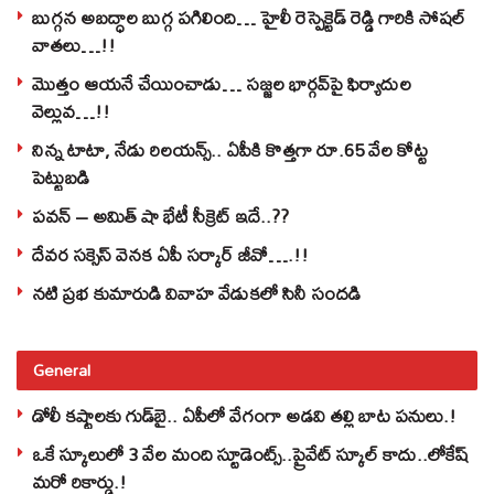
బుగ్గన అబద్ధాల బుగ్గ పగిలింది… హైలీ రెస్పెక్టెడ్‌ రెడ్డి గారికి సోషల్‌
వాతలు…!!
మొత్తం ఆయనే చేయించాడు… సజ్జల భార్గవ్‌పై ఫిర్యాదుల
వెల్లువ…!!
నిన్న టాటా, నేడు రిలయన్స్.. ఏపీకి కొత్తగా రూ.65 వేల కోట్ట
పెట్టుబడి
పవన్‌ – అమిత్‌ షా భేటీ సీక్రెట్‌ ఇదే..??
దేవర సక్సెస్‌ వెనక ఏపీ సర్కార్‌ జీవో….!!
నటి ప్రభ కుమారుడి వివాహ వేడుకలో సినీ సందడి
General
డోలీ కష్టాలకు గుడ్‌బై.. ఏపీలో వేగంగా అడవి తల్లి బాట పనులు.!
ఒకే స్కూలులో 3 వేల మంది స్టూడెంట్స్‌..ప్రైవేట్‌ స్కూల్‌ కాదు..లోకేష్
మరో రికార్డు.!