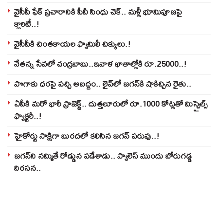
వైసీపీ ఫేక్ ప్రచారానికి పీవీ సింధు చెక్.. మళ్లీ భూమిపూజపై
క్లారిటీ..!
వైసీపీకి చింతకాయల ఫ్యామిలీ చిక్కులు.!
నేతన్న సేవలో చంద్రబాబు..ఇవాళ ఖాతాల్లోకి రూ.25000..!
పొగాకు ధరపై పచ్చి అబద్దం.. లైవ్‌లో జగన్‌కి షాకిచ్చిన రైతు..
ఏపీకి మరో భారీ ప్రాజెక్ట్.. దుత్తలూరులో రూ.1000 కోట్లతో మిస్సైల్స్
ఫ్యాక్టరీ..!
హైకోర్టు సాక్షిగా బురదలో కలిసిన జగన్ పరువు..!
జగన్‌ని నమ్మితే రోడ్డున పడేశాడు.. ప్యాలెస్‌ ముందు బోరుగడ్డ
నిరసన..