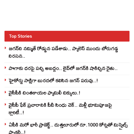
Top Stories
జగన్‌ని నమ్మితే రోడ్డున పడేశాడు.. ప్యాలెస్‌ ముందు బోరుగడ్డ
నిరసన..
పొగాకు ధరపై పచ్చి అబద్దం.. లైవ్‌లో జగన్‌కి షాకిచ్చిన రైతు..
హైకోర్టు సాక్షిగా బురదలో కలిసిన జగన్ పరువు..!
వైసీపీకి చింతకాయల ఫ్యామిలీ చిక్కులు.!
వైసీపీ ఫేక్ ప్రచారానికి పీవీ సింధు చెక్.. మళ్లీ భూమిపూజపై
క్లారిటీ..!
ఏపీకి మరో భారీ ప్రాజెక్ట్.. దుత్తలూరులో రూ.1000 కోట్లతో మిస్సైల్స్
ఫ్యాక్టరీ..!