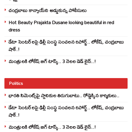
చంద్రబాబు కాన్వాయ్‌ని అడ్డుకున్న పోలీసులు
Hot Beauty Prajakta Dusane looking beautiful in red
dress
డేటా సెంటర్‌లపై ఢిల్లీ సంస్థ సంచలన రిపోర్ట్.. లోకేష్‌, చంద్రబాబు
షాక్‌.!
మంత్రులకి లోకేష్‌ బిగ్‌ టాస్క్‌.. 3 నెలల డెడ్‌ లైన్‌..!
Politics
భారతి సిమెంట్స్‌పై స్థానికుల తిరుగుబాటు.. రోడ్డెక్కిన కార్మికులు..
డేటా సెంటర్‌లపై ఢిల్లీ సంస్థ సంచలన రిపోర్ట్.. లోకేష్‌, చంద్రబాబు
షాక్‌.!
మంత్రులకి లోకేష్‌ బిగ్‌ టాస్క్‌.. 3 నెలల డెడ్‌ లైన్‌..!