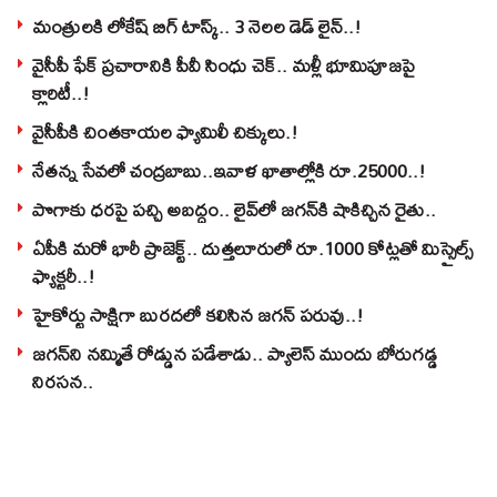
మంత్రులకి లోకేష్‌ బిగ్‌ టాస్క్‌.. 3 నెలల డెడ్‌ లైన్‌..!
వైసీపీ ఫేక్ ప్రచారానికి పీవీ సింధు చెక్.. మళ్లీ భూమిపూజపై
క్లారిటీ..!
వైసీపీకి చింతకాయల ఫ్యామిలీ చిక్కులు.!
నేతన్న సేవలో చంద్రబాబు..ఇవాళ ఖాతాల్లోకి రూ.25000..!
పొగాకు ధరపై పచ్చి అబద్దం.. లైవ్‌లో జగన్‌కి షాకిచ్చిన రైతు..
ఏపీకి మరో భారీ ప్రాజెక్ట్.. దుత్తలూరులో రూ.1000 కోట్లతో మిస్సైల్స్
ఫ్యాక్టరీ..!
హైకోర్టు సాక్షిగా బురదలో కలిసిన జగన్ పరువు..!
జగన్‌ని నమ్మితే రోడ్డున పడేశాడు.. ప్యాలెస్‌ ముందు బోరుగడ్డ
నిరసన..