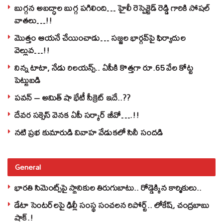
బుగ్గన అబద్ధాల బుగ్గ పగిలింది… హైలీ రెస్పెక్టెడ్‌ రెడ్డి గారికి సోషల్‌
వాతలు…!!
మొత్తం ఆయనే చేయించాడు… సజ్జల భార్గవ్‌పై ఫిర్యాదుల
వెల్లువ…!!
నిన్న టాటా, నేడు రిలయన్స్.. ఏపీకి కొత్తగా రూ.65 వేల కోట్ట
పెట్టుబడి
పవన్‌ – అమిత్‌ షా భేటీ సీక్రెట్‌ ఇదే..??
దేవర సక్సెస్‌ వెనక ఏపీ సర్కార్‌ జీవో….!!
నటి ప్రభ కుమారుడి వివాహ వేడుకలో సినీ సందడి
General
భారతి సిమెంట్స్‌పై స్థానికుల తిరుగుబాటు.. రోడ్డెక్కిన కార్మికులు..
డేటా సెంటర్‌లపై ఢిల్లీ సంస్థ సంచలన రిపోర్ట్.. లోకేష్‌, చంద్రబాబు
షాక్‌.!