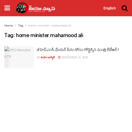
English
Home
Tag
home minister mahamood ali
Tag:
home minister mahamood ali
జీహెచ్ఎంసీ మేయ‌ర్ పీఠం కోసం రోడ్డెక్కిన‌ మంత్రి కేటీఆర్!
BY
లియో రిపోర్టర్
NOVEMBER 21, 2020