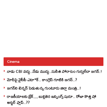
Cinema
నాడు CBI వద్దు..నేడు ముద్దు..సునీత పోరాటం గుర్తులేదా జగన్.!
మోదీపై వైసీపీ ఎటా*క్.. కాంగ్రెస్ గూటికి జగన్..?
జగన్‌ని టెన్షన్‌ పెడుతున్న గుంటూరు జిల్లా మంత్రి..!
రాజకీయాలకు బ్రేక్… బుల్లితెర ఇన్నింగ్స్ షురూ.. రోజా కొత్త షో
అట్టర్ ఫ్లాప్..??