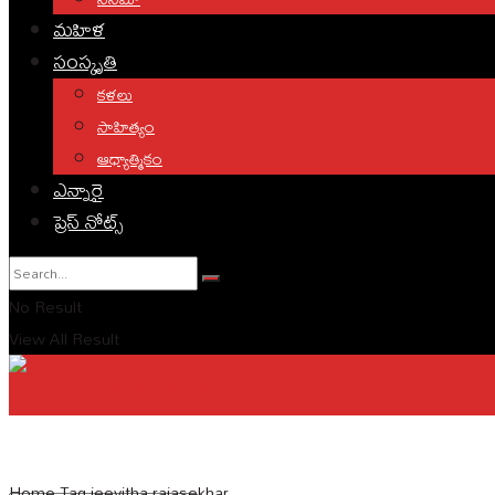
మహిళ
సంస్కృతి
కళలు
సాహిత్యం
ఆధ్యాత్మికం
ఎన్నారై
ప్రెస్ నోట్స్
No Result
View All Result
English
Home
Tag
jeevitha rajasekhar