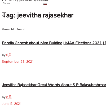
Tag:
jeevitha rajasekhar
No Result
View All Result
Bandla Ganesh about Maa Bulding | MAA Elections 2021 | Pr
by
కృష్
September 28, 2021
Jeevitha Rajasekhar Great Words About S P Balasubrahma
by
కృష్
June 5, 2021