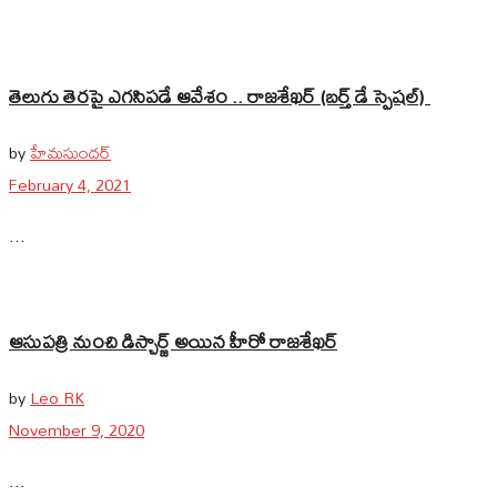
తెలుగు తెరపై ఎగసిపడే ఆవేశం .. రాజశేఖర్ (బర్త్ డే స్పెషల్)
by
హేమసుందర్
February 4, 2021
...
ఆసుపత్రి నుంచి డిస్చార్జ్ అయిన హీరో రాజశేఖర్
by
Leo RK
November 9, 2020
...