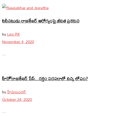
సినీనటుడు రాజశేఖర్ ఆరోగ్యంపై జీవిత ప్రకటన
by
Leo RK
November 4, 2020
...
హీరో్ రాజశేఖర్ సేఫ్.. రక్తం సరఫరాలో చిన్న లోపం?
by
హేమసుందర్
October 24, 2020
...