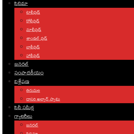
సినిమా
టాలీవుడ్
కోలీవుడ్
మాలీవుడ్
శాండల్ వుడ్
బాలీవుడ్
హాలీవుడ్
జనరల్
సంపాదకీయం
విశ్లేషణ
తిరుమల
దాసరి అల్వార్ స్వామి
సినీ సమీక్ష
గ్యాలరీలు
జనరల్
సినిమా