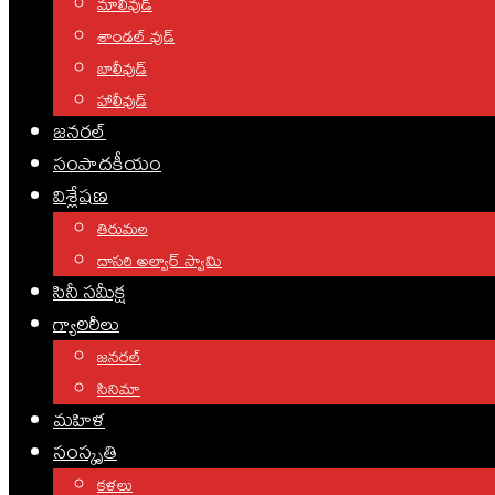
మాలీవుడ్
శాండల్ వుడ్
బాలీవుడ్
హాలీవుడ్
జనరల్
సంపాదకీయం
విశ్లేషణ
తిరుమల
దాసరి అల్వార్ స్వామి
సినీ సమీక్ష
గ్యాలరీలు
జనరల్
సినిమా
మహిళ
సంస్కృతి
కళలు