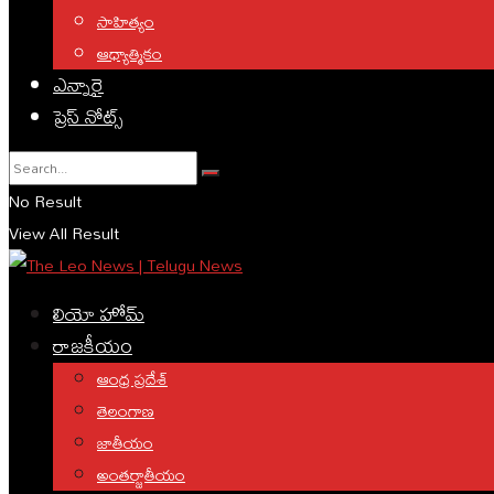
సాహిత్యం
ఆధ్యాత్మికం
ఎన్నారై
ప్రెస్ నోట్స్
No Result
View All Result
లియో హోమ్
రాజకీయం
ఆంధ్ర ప్రదేశ్
తెలంగాణ
జాతీయం
అంతర్జాతీయం