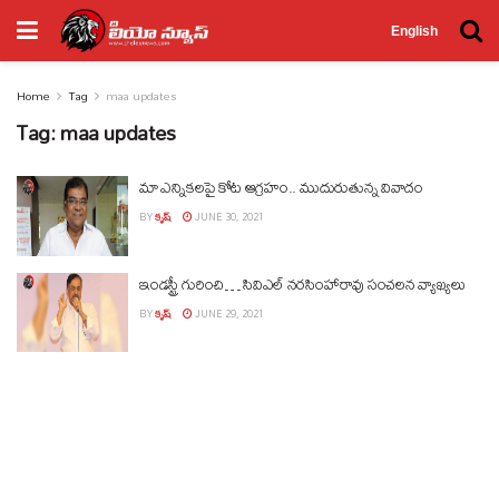
English
Home
Tag
maa updates
Tag:
maa updates
మా ఎన్నికలపై కోట ఆగ్రహం.. ముదురుతున్న వివాదం
BY
కృష్
JUNE 30, 2021
ఇండస్ట్రీ గురించి… సివిఎల్ నరసింహారావు సంచలన వ్యాఖ్యలు
BY
కృష్
JUNE 29, 2021