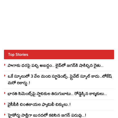
Top Stories
పొగాకు ధరపై పచ్చి అబద్దం.. లైవ్‌లో జగన్‌కి షాకిచ్చిన రైతు..
ఒకే స్కూలులో 3 వేల మంది స్టూడెంట్స్‌..ప్రైవేట్‌ స్కూల్‌ కాదు..లోకేష్
మరో రికార్డు.!
భారతి సిమెంట్స్‌పై స్థానికుల తిరుగుబాటు.. రోడ్డెక్కిన కార్మికులు..
వైసీపీకి చింతకాయల ఫ్యామిలీ చిక్కులు.!
హైకోర్టు సాక్షిగా బురదలో కలిసిన జగన్ పరువు..!