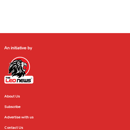
An initiative by
About Us
Subscribe
Advertise with us
Contact Us