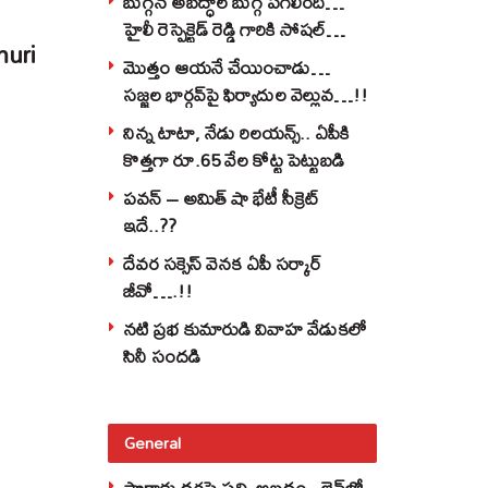
బుగ్గన అబద్ధాల బుగ్గ పగిలింది…
హైలీ రెస్పెక్టెడ్‌ రెడ్డి గారికి సోషల్‌
muri
వాతలు…!!
మొత్తం ఆయనే చేయించాడు…
సజ్జల భార్గవ్‌పై ఫిర్యాదుల వెల్లువ…!!
నిన్న టాటా, నేడు రిలయన్స్.. ఏపీకి
కొత్తగా రూ.65 వేల కోట్ట పెట్టుబడి
పవన్‌ – అమిత్‌ షా భేటీ సీక్రెట్‌
ఇదే..??
దేవర సక్సెస్‌ వెనక ఏపీ సర్కార్‌
జీవో….!!
నటి ప్రభ కుమారుడి వివాహ వేడుకలో
సినీ సందడి
General
పొగాకు ధరపై పచ్చి అబద్దం.. లైవ్‌లో