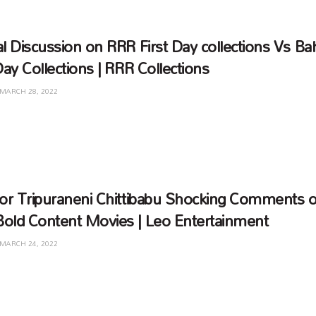
al Discussion on RRR First Day collections Vs Ba
Day Collections | RRR Collections
MARCH 28, 2022
tor Tripuraneni Chittibabu Shocking Comments 
old Content Movies | Leo Entertainment
MARCH 24, 2022