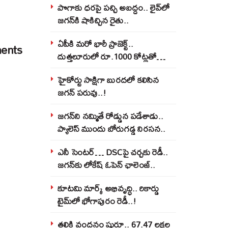
పొగాకు ధరపై పచ్చి అబద్దం.. లైవ్‌లో
జగన్‌కి షాకిచ్చిన రైతు..
ఏపీకి మరో భారీ ప్రాజెక్ట్..
ents
దుత్తలూరులో రూ.1000 కోట్లతో
మిస్సైల్స్ ఫ్యాక్టరీ..!
హైకోర్టు సాక్షిగా బురదలో కలిసిన
జగన్ పరువు..!
జగన్‌ని నమ్మితే రోడ్డున పడేశాడు..
ప్యాలెస్‌ ముందు బోరుగడ్డ నిరసన..
ఎనీ సెంటర్‌… DSCపై చర్చకు రెడీ..
జగన్‌కు లోకేష్‌ ఓపెన్ ఛాలెంజ్..
కూటమి మార్క్ అభివృద్ధి.. రికార్డు
టైమ్‌లో భోగాపురం రెడీ..!
తల్లికి వందనం షురూ.. 67.47 లక్షల