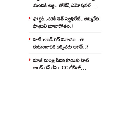
మందికి లబ్ధి.. లోకేష్‌ ఎమోషనల్
పోస్ట్‌.!
ఫోర్జరీ..నకిలీ డెత్ సర్టిఫికేట్..తమ్మినేని
ఫ్యామిలీ భూబాగోతం.!
హిట్ అండ్ రన్ వివాదం.. ఈ
కుటుంబానికి దిక్కెవరు జగన్..?
మాజీ మంత్రి సీదిరి కొడుకు హిట్
అండ్ రన్ కేసు..CC టీవీతో
బయటపడ్డ హైడ్రామా..