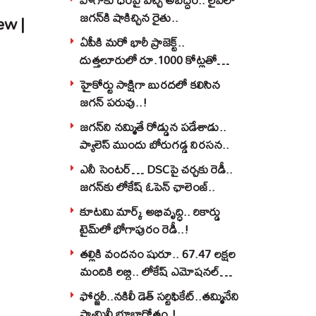
జగన్‌కి షాకిచ్చిన రైతు..
ew |
ఏపీకి మరో భారీ ప్రాజెక్ట్..
దుత్తలూరులో రూ.1000 కోట్లతో
మిస్సైల్స్ ఫ్యాక్టరీ..!
హైకోర్టు సాక్షిగా బురదలో కలిసిన
జగన్ పరువు..!
జగన్‌ని నమ్మితే రోడ్డున పడేశాడు..
ప్యాలెస్‌ ముందు బోరుగడ్డ నిరసన..
ఎనీ సెంటర్‌… DSCపై చర్చకు రెడీ..
జగన్‌కు లోకేష్‌ ఓపెన్ ఛాలెంజ్..
కూటమి మార్క్ అభివృద్ధి.. రికార్డు
టైమ్‌లో భోగాపురం రెడీ..!
తల్లికి వందనం షురూ.. 67.47 లక్షల
మందికి లబ్ధి.. లోకేష్‌ ఎమోషనల్
పోస్ట్‌.!
ఫోర్జరీ..నకిలీ డెత్ సర్టిఫికేట్..తమ్మినేని
ఫ్యామిలీ భూబాగోతం.!