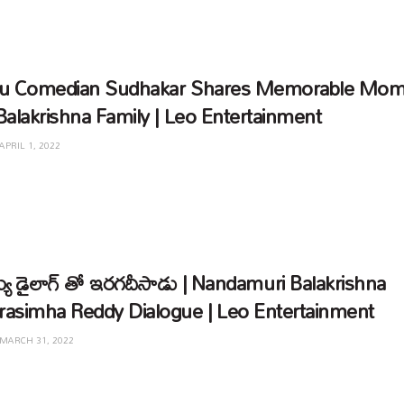
u Comedian Sudhakar Shares Memorable Mom
Balakrishna Family | Leo Entertainment
APRIL 1, 2022
య డైలాగ్ తో ఇరగదీసాడు | Nandamuri Balakrishna
asimha Reddy Dialogue | Leo Entertainment
MARCH 31, 2022