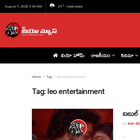
August 7, 2026 3:34 AM
25
Hyderabad
°C
లియో హోమ్
రాజకీయం
సినిమా
Home
Tag
leo entertainment
Tag:
leo entertainment
బబుల్ 
BY
లియో డెస్క
...