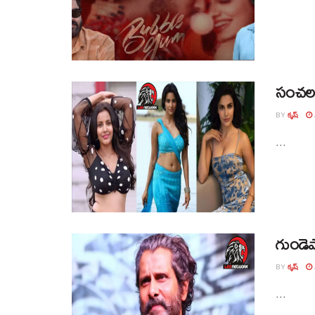
సంచలన 
BY
కృష్
...
గుండెప
BY
కృష్
...