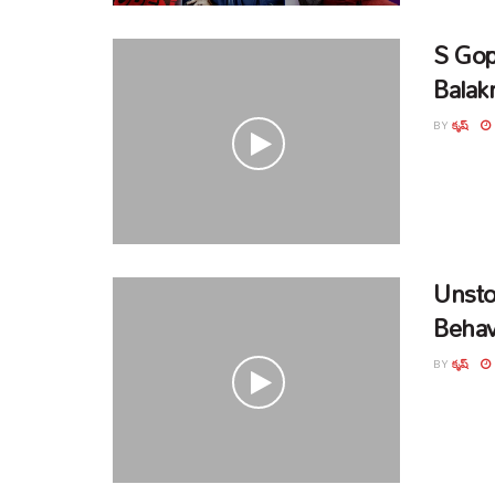
S Gop
Balak
BY
కృష్
Unsto
Behav
BY
కృష్