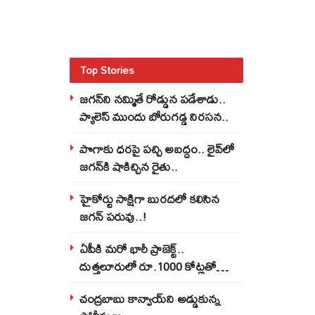
Top Stories
జగన్‌ని నమ్మితే రోడ్డున పడేశాడు..
ప్యాలెస్‌ ముందు బోరుగడ్డ నిరసన..
పొగాకు ధరపై పచ్చి అబద్దం.. లైవ్‌లో
జగన్‌కి షాకిచ్చిన రైతు..
హైకోర్టు సాక్షిగా బురదలో కలిసిన
జగన్ పరువు..!
ఏపీకి మరో భారీ ప్రాజెక్ట్..
దుత్తలూరులో రూ.1000 కోట్లతో
మిస్సైల్స్ ఫ్యాక్టరీ..!
చంద్రబాబు కాన్వాయ్‌ని అడ్డుకున్న