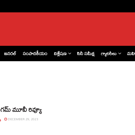
జనరల్
సంపాదకీయం
విశ్లేషణ
సినీ సమీక్ష
గ్యాలరీలు
మహ
గమ్ మూవీ రివ్యూ
్
DECEMBER 29, 2023