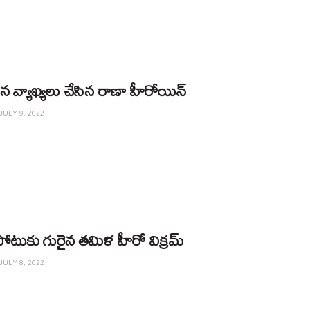
వ్యాఖ్యలు చేసిన రాణా హీరోయిన్
JULY 9, 2022
ోటుకు గురైన తమిళ హీరో విక్రమ్
JULY 8, 2022