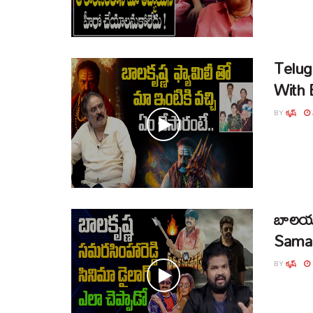
Telug
With 
BY
కృష్
బాలయ్
Samar
BY
కృష్