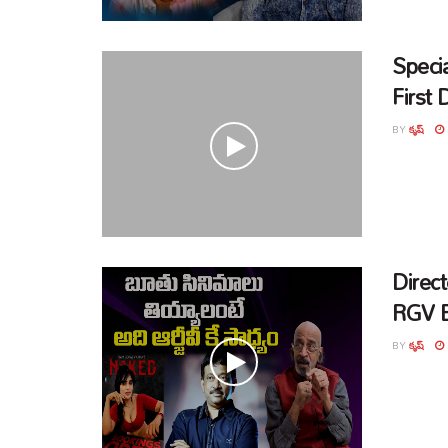
Speci
First 
BY
కృష్
Direc
RGV B
BY
కృష్