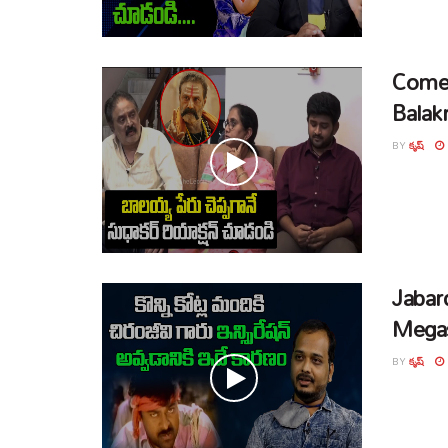
Comed
Balak
BY
కృష్
Jabar
Megas
BY
కృష్