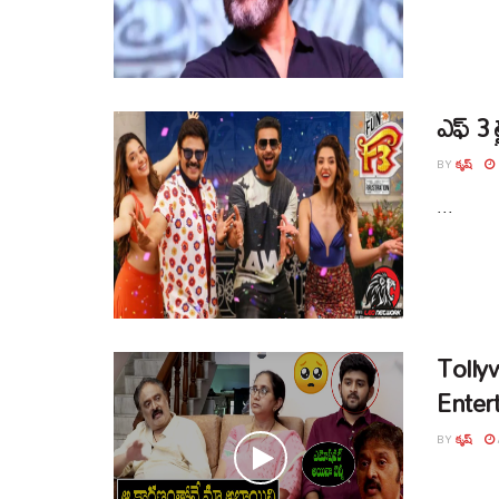
ఎఫ్ 3 ట
BY
కృష్
...
Tolly
Enter
BY
కృష్