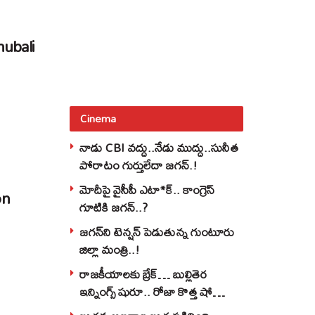
hubali
Cinema
నాడు CBI వద్దు..నేడు ముద్దు..సునీత
పోరాటం గుర్తులేదా జగన్.!
మోదీపై వైసీపీ ఎటా*క్.. కాంగ్రెస్
on
గూటికి జగన్..?
జగన్‌ని టెన్షన్‌ పెడుతున్న గుంటూరు
జిల్లా మంత్రి..!
రాజకీయాలకు బ్రేక్… బుల్లితెర
ఇన్నింగ్స్ షురూ.. రోజా కొత్త షో
అట్టర్ ఫ్లాప్..??