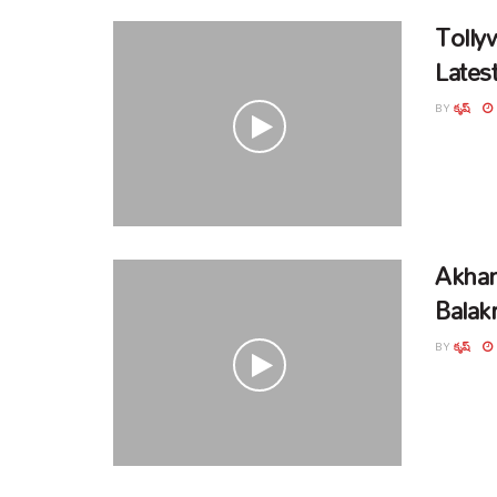
Tolly
Lates
BY
కృష్
Akhan
Balak
BY
కృష్