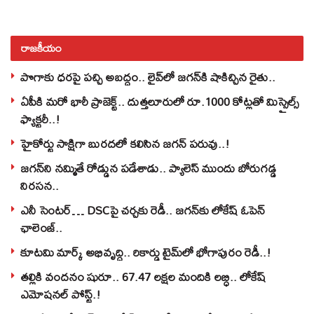
రాజకీయం
పొగాకు ధరపై పచ్చి అబద్దం.. లైవ్‌లో జగన్‌కి షాకిచ్చిన రైతు..
ఏపీకి మరో భారీ ప్రాజెక్ట్.. దుత్తలూరులో రూ.1000 కోట్లతో మిస్సైల్స్
ఫ్యాక్టరీ..!
హైకోర్టు సాక్షిగా బురదలో కలిసిన జగన్ పరువు..!
జగన్‌ని నమ్మితే రోడ్డున పడేశాడు.. ప్యాలెస్‌ ముందు బోరుగడ్డ
నిరసన..
ఎనీ సెంటర్‌… DSCపై చర్చకు రెడీ.. జగన్‌కు లోకేష్‌ ఓపెన్
ఛాలెంజ్..
కూటమి మార్క్ అభివృద్ధి.. రికార్డు టైమ్‌లో భోగాపురం రెడీ..!
తల్లికి వందనం షురూ.. 67.47 లక్షల మందికి లబ్ధి.. లోకేష్‌
ఎమోషనల్ పోస్ట్‌.!