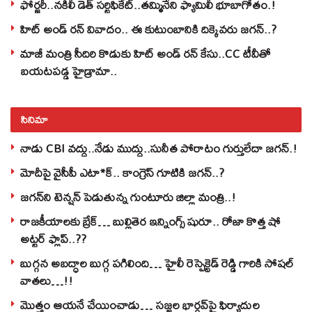
ఫోర్జరీ..నకిలీ డెత్ సర్టిఫికేట్..తమ్మినేని ఫ్యామిలీ భూబాగోతం.!
హిట్ అండ్ రన్ వివాదం.. ఈ కుటుంబానికి దిక్కెవరు జగన్..?
మాజీ మంత్రి సీదిరి కొడుకు హిట్ అండ్ రన్ కేసు..CC టీవీతో
బయటపడ్డ హైడ్రామా..
సినిమా
నాడు CBI వద్దు..నేడు ముద్దు..సునీత పోరాటం గుర్తులేదా జగన్.!
మోదీపై వైసీపీ ఎటా*క్.. కాంగ్రెస్ గూటికి జగన్..?
జగన్‌ని టెన్షన్‌ పెడుతున్న గుంటూరు జిల్లా మంత్రి..!
రాజకీయాలకు బ్రేక్… బుల్లితెర ఇన్నింగ్స్ షురూ.. రోజా కొత్త షో
అట్టర్ ఫ్లాప్..??
బుగ్గన అబద్ధాల బుగ్గ పగిలింది… హైలీ రెస్పెక్టెడ్‌ రెడ్డి గారికి సోషల్‌
వాతలు…!!
మొత్తం ఆయనే చేయించాడు… సజ్జల భార్గవ్‌పై ఫిర్యాదుల