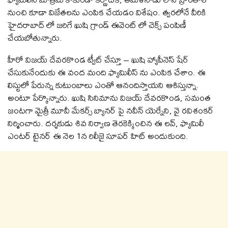
నుంచి కూడా విజేతలను ఎంపిక చేయడం విశేషం. త్వరలోనే వీరికి
హైదరాబాద్ లో జరిగే ఖుషి గ్రాండ్ ఈవెంట్ లో చెక్స్ పంపిణీ
చేయబోతున్నారు.
హీరో విజయ్ దేవరకొండ ట్వీట్ చేస్తూ – ఖుషి హ్యాపీనెస్ షేర్
చేసుకునేందుకు ఈ వంద మంది ఫ్యామిలీస్ ను ఎంపిక చేశాం. ఈ
లిస్టులో పేరున్న కుటుంబాలు ఎంతో ఆనందిస్తాయని ఆశిస్తున్నా.
అంటూ పేర్కొన్నారు. ఖుషి సినిమాను విజయ్ దేవరకొండ, సమంత
జంటగా మైత్రీ మూవీ మేకర్స్ బ్యానర్ పై నవీన్ యెర్నేని, వై రవిశంకర్
నిర్మించారు. దర్శకుడు శివ నిర్వాణ తెరకెక్కించిన ఈ లవ్, ఫ్యామిలీ
ఎంటర్ టైనర్ ఈ నెల 1న రిలీజై సూపర్ హిట్ అందుకుంది.