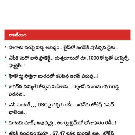
రాజకీయం
పొగాకు ధరపై పచ్చి అబద్దం.. లైవ్‌లో జగన్‌కి షాకిచ్చిన రైతు..
ఏపీకి మరో భారీ ప్రాజెక్ట్.. దుత్తలూరులో రూ.1000 కోట్లతో మిస్సైల్స్
ఫ్యాక్టరీ..!
హైకోర్టు సాక్షిగా బురదలో కలిసిన జగన్ పరువు..!
జగన్‌ని నమ్మితే రోడ్డున పడేశాడు.. ప్యాలెస్‌ ముందు బోరుగడ్డ
నిరసన..
ఎనీ సెంటర్‌… DSCపై చర్చకు రెడీ.. జగన్‌కు లోకేష్‌ ఓపెన్
ఛాలెంజ్..
కూటమి మార్క్ అభివృద్ధి.. రికార్డు టైమ్‌లో భోగాపురం రెడీ..!
తల్లికి వందనం షురూ.. 67.47 లక్షల మందికి లబ్ధి.. లోకేష్‌