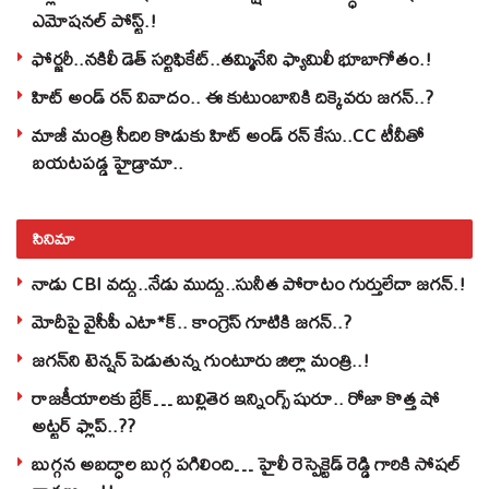
ఎమోషనల్ పోస్ట్‌.!
ఫోర్జరీ..నకిలీ డెత్ సర్టిఫికేట్..తమ్మినేని ఫ్యామిలీ భూబాగోతం.!
హిట్ అండ్ రన్ వివాదం.. ఈ కుటుంబానికి దిక్కెవరు జగన్..?
మాజీ మంత్రి సీదిరి కొడుకు హిట్ అండ్ రన్ కేసు..CC టీవీతో
బయటపడ్డ హైడ్రామా..
సినిమా
నాడు CBI వద్దు..నేడు ముద్దు..సునీత పోరాటం గుర్తులేదా జగన్.!
మోదీపై వైసీపీ ఎటా*క్.. కాంగ్రెస్ గూటికి జగన్..?
జగన్‌ని టెన్షన్‌ పెడుతున్న గుంటూరు జిల్లా మంత్రి..!
రాజకీయాలకు బ్రేక్… బుల్లితెర ఇన్నింగ్స్ షురూ.. రోజా కొత్త షో
అట్టర్ ఫ్లాప్..??
బుగ్గన అబద్ధాల బుగ్గ పగిలింది… హైలీ రెస్పెక్టెడ్‌ రెడ్డి గారికి సోషల్‌