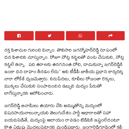
రక్త పిశాచుల గురించి విన్నాం. తొలిసారి జగన్మోహన్‌రెడ్డి రూపంలో
ధన పిశాచిని చూస్తున్నాం. రోజూ నోట్ల కట్టలతో వంట చేసుకుని, నోట్ల
కట్టలే తిన్నా.. పది తరాలకు తరగనంత దోచి, దాచుకున్నా జగన్‌రెడ్డికి
ఇంకా ధన దాహం తీరడం లేదు’’ అని టీడీపీ జాతీయ ప్రధాన కార్యదర్శి
నారా లోకేశ్‌ ధ్వజమెత్తారు. నిరుపేదలు, కూలీలు రోజంతా రెక్కలు,
ముక్కలు చేసుకుని సంపాదించిన డబ్బుని మద్యం పేరుతో
లాగేస్తున్నారని ఆరోపించారు.
జ‌గ‌న్‌రెడ్డి బినామీలు త‌యారు చేసి అమ్ముతోన్న మ‌ద్యంలో
విష‌ర‌సాయ‌నాలున్నాయ‌ని తెలుగుదేశం పార్టీ ఆధారాల‌తో స‌హా
బ‌య‌ట‌పెడితే, మ‌ద్యంపై ఆదాయం రావ‌డం టిడిపికి ఇష్టంలేదంటూ
కొత్త ఏడుపు మొద‌లుపెట్టారని మండిపడ్డారు. జంగారెడ్డిగూడెంలో కల్తీ