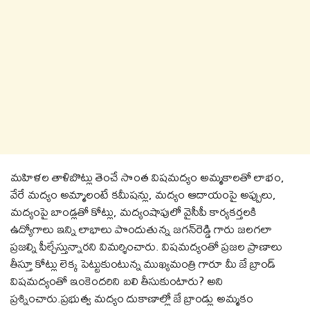
మ‌హిళ‌ల తాళిబొట్లు తెంచే సొంత విష‌మ‌ద్యం అమ్మ‌కాల‌తో లాభం,
వేరే మ‌ద్యం అమ్మాలంటే క‌మీష‌న్లు, మ‌ద్యం ఆదాయంపై అప్పులు,
మ‌ద్యంపై బాండ్లతో కోట్లు, మ‌ద్యంషాపులో వైసీపీ కార్య‌క‌ర్త‌ల‌కి
ఉద్యోగాలు ఇన్ని లాభాలు పొందుతున్న జ‌గ‌న్‌రెడ్డి గారు జ‌ల‌గ‌లా
ప్ర‌జ‌ల్ని పీల్చేస్తున్నారని విమర్శించారు. విష‌మ‌ద్యంతో ప్ర‌జ‌ల ప్రాణాలు
తీస్తూ కోట్లు లెక్క పెట్టుకుంటున్న ముఖ్య‌మంత్రి గారూ మీ జే బ్రాండ్
విష‌మ‌ద్యంతో ఇంకెంద‌రిని బ‌లి తీసుకుంటారు? అని
ప్రశ్నించారు.ప్ర‌భుత్వ మ‌ద్యం దుకాణాల్లో జే బ్రాండ్లు అమ్మ‌కం