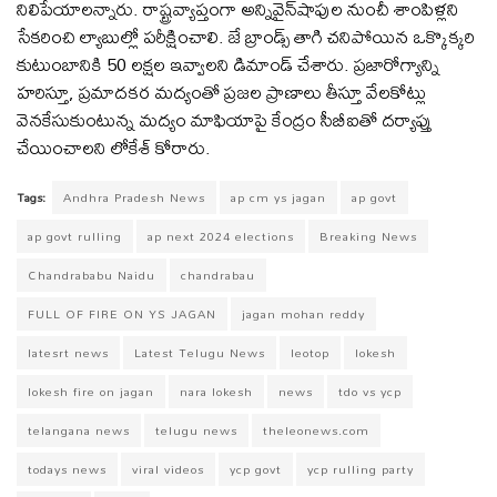
నిలిపేయాలన్నారు. రాష్ట్ర‌వ్యాప్తంగా అన్నివైన్‌షాపుల నుంచీ శాంపిళ్ల‌ని
సేక‌రించి ల్యాబుల్లో ప‌రీక్షించాలి. జే బ్రాండ్స్ తాగి చ‌నిపోయిన ఒక్కొక్క‌రి
కుటుంబానికి 50 ల‌క్ష‌ల ఇవ్వాలని డిమాండ్‌ చేశారు. ప్ర‌జారోగ్యాన్ని
హ‌రిస్తూ, ప్ర‌మాద‌క‌ర మ‌ద్యంతో ప్ర‌జ‌ల ప్రాణాలు తీస్తూ వేల‌కోట్లు
వెనకేసుకుంటున్న మ‌ద్యం మాఫియాపై కేంద్రం సీబీఐతో ద‌ర్యాప్తు
చేయించాలని లోకేశ్‌ కోరారు.
Tags:
Andhra Pradesh News
ap cm ys jagan
ap govt
ap govt rulling
ap next 2024 elections
Breaking News
Chandrababu Naidu
chandrabau
FULL OF FIRE ON YS JAGAN
jagan mohan reddy
latesrt news
Latest Telugu News
leotop
lokesh
lokesh fire on jagan
nara lokesh
news
tdo vs ycp
telangana news
telugu news
theleonews.com
todays news
viral videos
ycp govt
ycp rulling party