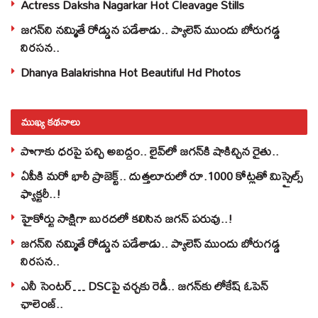
Actress Daksha Nagarkar Hot Cleavage Stills
జగన్‌ని నమ్మితే రోడ్డున పడేశాడు.. ప్యాలెస్‌ ముందు బోరుగడ్డ
నిరసన..
Dhanya Balakrishna Hot Beautiful Hd Photos
ముఖ్య కథనాలు
పొగాకు ధరపై పచ్చి అబద్దం.. లైవ్‌లో జగన్‌కి షాకిచ్చిన రైతు..
ఏపీకి మరో భారీ ప్రాజెక్ట్.. దుత్తలూరులో రూ.1000 కోట్లతో మిస్సైల్స్
ఫ్యాక్టరీ..!
హైకోర్టు సాక్షిగా బురదలో కలిసిన జగన్ పరువు..!
జగన్‌ని నమ్మితే రోడ్డున పడేశాడు.. ప్యాలెస్‌ ముందు బోరుగడ్డ
నిరసన..
ఎనీ సెంటర్‌… DSCపై చర్చకు రెడీ.. జగన్‌కు లోకేష్‌ ఓపెన్
ఛాలెంజ్..