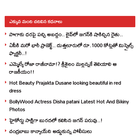
ఎక్కువ మంది చదివిన కధనాలు
పొగాకు ధరపై పచ్చి అబద్దం.. లైవ్‌లో జగన్‌కి షాకిచ్చిన రైతు..
ఏపీకి మరో భారీ ప్రాజెక్ట్.. దుత్తలూరులో రూ.1000 కోట్లతో మిస్సైల్స్
ఫ్యాక్టరీ..!
ఎమ్మెల్యే రోజా రాజీనామా!? శ్రీశైలం మల్లన్నకే తెలియాలి ఆ
రాజకీయం!!
Hot Beauty Prajakta Dusane looking beautiful in red
dress
BollyWood Actress Disha patani Latest Hot And Bikiny
Photos
హైకోర్టు సాక్షిగా బురదలో కలిసిన జగన్ పరువు..!
చంద్రబాబు కాన్వాయ్‌ని అడ్డుకున్న పోలీసులు