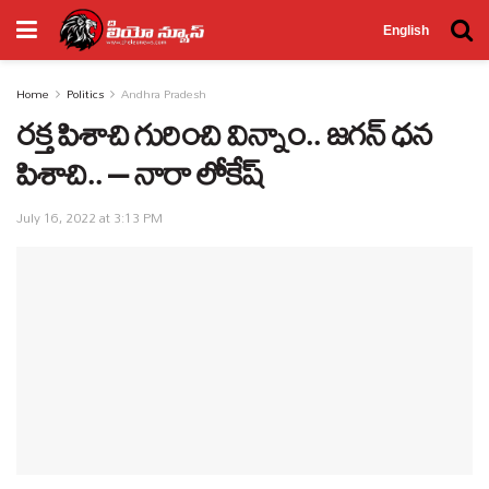
English
Home
Politics
Andhra Pradesh
రక్త పిశాచి గురించి విన్నాం.. జగన్ ధన
పిశాచి.. – నారా లోకేష్
July 16, 2022 at 3:13 PM