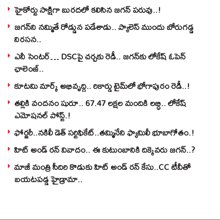
హైకోర్టు సాక్షిగా బురదలో కలిసిన జగన్ పరువు..!
జగన్‌ని నమ్మితే రోడ్డున పడేశాడు.. ప్యాలెస్‌ ముందు బోరుగడ్డ
నిరసన..
ఎనీ సెంటర్‌… DSCపై చర్చకు రెడీ.. జగన్‌కు లోకేష్‌ ఓపెన్
ఛాలెంజ్..
కూటమి మార్క్ అభివృద్ధి.. రికార్డు టైమ్‌లో భోగాపురం రెడీ..!
తల్లికి వందనం షురూ.. 67.47 లక్షల మందికి లబ్ధి.. లోకేష్‌
ఎమోషనల్ పోస్ట్‌.!
ఫోర్జరీ..నకిలీ డెత్ సర్టిఫికేట్..తమ్మినేని ఫ్యామిలీ భూబాగోతం.!
హిట్ అండ్ రన్ వివాదం.. ఈ కుటుంబానికి దిక్కెవరు జగన్..?
మాజీ మంత్రి సీదిరి కొడుకు హిట్ అండ్ రన్ కేసు..CC టీవీతో
బయటపడ్డ హైడ్రామా..