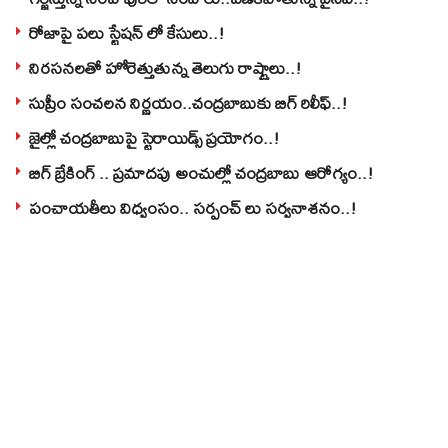
రోజాపై పలు స్టేషన్ లో కేసులు..!
నిరసనలతో హోరెత్తుతున్న తెలుగు రాష్ట్రాలు..!
సుప్రీం సంచలన నిర్ణయం..చంద్రబాబుకు బిగ్ రిలీఫ్..!
జైల్లో చంద్రబాబుపై స్టెరాయిడ్స్ ప్రయోగం..!
బిగ్ బ్రేకింగ్ .. ప్రమాదపు అంచుల్లో చంద్రబాబు ఆరోగ్యం..!
పంచాయతీలు విధ్వంసం.. సర్పంచ్ లు సర్వనాశనం..!