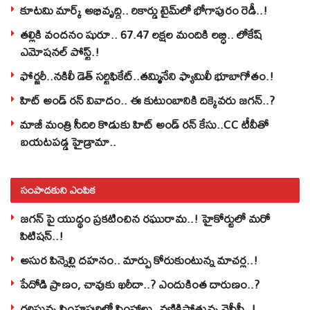
కూటమి మార్క్ అభివృద్ధి.. రికార్డు టైమ్‌లో భోగాపురం రెడీ..!
తల్లికి వందనం షురూ.. 67.47 లక్షల మందికి లబ్ధి.. లోకేష్‌
ఎమోషనల్ పోస్ట్‌.!
ఫోర్జరీ..నకిలీ డెత్ సర్టిఫికేట్..తమ్మినేని ఫ్యామిలీ భూబాగోతం.!
హిట్ అండ్ రన్ వివాదం.. ఈ కుటుంబానికి దిక్కెవరు జగన్..?
మాజీ మంత్రి సీదిరి కొడుకు హిట్ అండ్ రన్ కేసు..CC టీవీతో
బయటపడ్డ హైడ్రామా..
సంపాదకుని ఎంపిక
జగన్ పై యుద్థం ప్రకటించిన రఘురామ..! హైకోర్టులో మరో
పిటిషన్..!
అసుర పిన్నెల్లి దహనం.. మార్పు కోరుకుంటున్న మాచర్ల..!
పేదోడి ప్రాణం, చావుకు ఖరీదా..? ఎందుకింత దారుణం..?
గర్జిస్తున్న సింహపురిలో సింహాలు..వణికిపోతున్న వైసీపీ..!