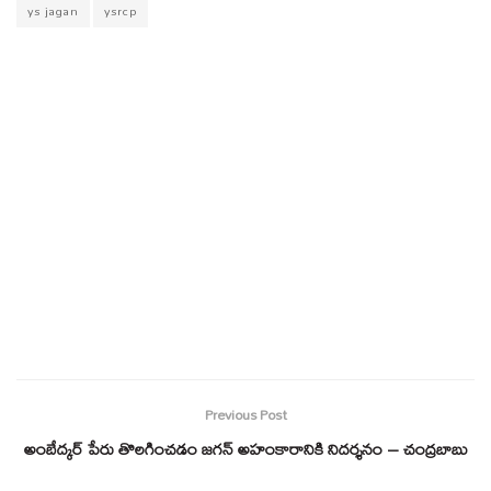
ys jagan
ysrcp
Previous Post
అంబేద్కర్ పేరు తొలగించడం జగన్ అహంకారానికి నిదర్శనం – చంద్రబాబు