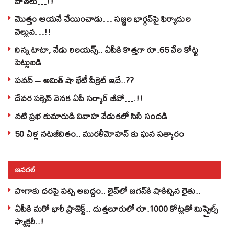
వాతలు…!!
మొత్తం ఆయనే చేయించాడు… సజ్జల భార్గవ్‌పై ఫిర్యాదుల
వెల్లువ…!!
నిన్న టాటా, నేడు రిలయన్స్.. ఏపీకి కొత్తగా రూ.65 వేల కోట్ట
పెట్టుబడి
పవన్‌ – అమిత్‌ షా భేటీ సీక్రెట్‌ ఇదే..??
దేవర సక్సెస్‌ వెనక ఏపీ సర్కార్‌ జీవో….!!
నటి ప్రభ కుమారుడి వివాహ వేడుకలో సినీ సందడి
50 ఏళ్ల నటజీవితం.. మురళీమోహన్ కు ఘన సత్కారం
జనరల్
పొగాకు ధరపై పచ్చి అబద్దం.. లైవ్‌లో జగన్‌కి షాకిచ్చిన రైతు..
ఏపీకి మరో భారీ ప్రాజెక్ట్.. దుత్తలూరులో రూ.1000 కోట్లతో మిస్సైల్స్
ఫ్యాక్టరీ..!