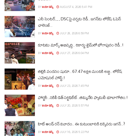
BY
లియో డెస్క్
AUGUST 4, 2026 5:41 PM
ఎనీ సెంటర్‌… DSCపై చర్చకు రెడీ.. జగన్‌కు లోకేష్‌ ఓపెన్
ఛాలెంజ్..
BY
లియో డెస్క్
JULY 28, 2026 6:59 PM
కూటమి మార్క్ అభివృద్ధి.. రికార్డు టైమ్‌లో భోగాపురం రెడీ..!
BY
లియో డెస్క్
JULY 27, 2026 6:04 PM
తల్లికి వందనం షురూ.. 67.47 లక్షల మందికి లబ్ధి.. లోకేష్‌
ఎమోషనల్ పోస్ట్‌.!
BY
లియో డెస్క్
JULY 23, 2026 7:45 PM
ఫోర్జరీ..నకిలీ డెత్ సర్టిఫికేట్..తమ్మినేని ఫ్యామిలీ భూబాగోతం.!
BY
లియో డెస్క్
JULY 20, 2026 5:57 PM
హిట్ అండ్ రన్ వివాదం.. ఈ కుటుంబానికి దిక్కెవరు జగన్..?
BY
లియో డెస్క్
JULY 16, 2026 5:22 PM