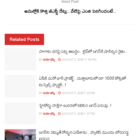
Next Post
అమల్లోకి కొత్త జీఎస్టీ రేట్లు.. వేటిపై ఎంత పెరిగిందంటే..
Related Posts
పొగాకు ధరపై పచ్చి అబద్దం.. లైవ్‌లో జగన్‌కి షాకిచ్చిన రైతు..
BY
లియో డెస్క్
AUGUST 5, 2026 11:50 PM
ఏపీకి మరో భారీ ప్రాజెక్ట్.. దుత్తలూరులో రూ.1000 కోట్లతో
మిస్సైల్స్ ఫ్యాక్టరీ..!
BY
లియో డెస్క్
AUGUST 5, 2026 7:32 PM
హైకోర్టు సాక్షిగా బురదలో కలిసిన జగన్ పరువు..!
BY
లియో డెస్క్
AUGUST 5, 2026 1:37 PM
జగన్‌ని నమ్మితే రోడ్డున పడేశాడు.. ప్యాలెస్‌ ముందు బోరుగడ్డ
నిరసన..