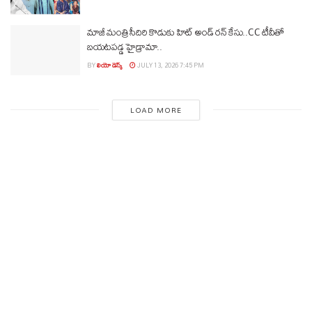
మాజీ మంత్రి సీదిరి కొడుకు హిట్ అండ్ రన్ కేసు..CC టీవీతో
బయటపడ్డ హైడ్రామా..
BY
లియో డెస్క్
JULY 13, 2026 7:45 PM
LOAD MORE