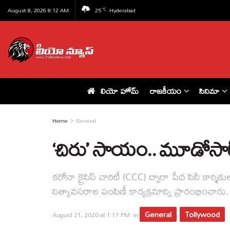
August 8, 2026 8:12 AM
25
Hyderabad
°C
లియో హోమ్
రాజకీయం
సినిమా
Home
General
‘చిరు’ సాయం.. మూడోసార
కరోనా క్రైసిస్ చారిటీ (CCC) ద్వారా పేద సినీ క
నిత్యావసరాల పంపిణీ కార్యక్రమాన్ని ప్రారంభించారు.
General
Tollywood
August 21, 2020 at 1:17 PM
in
,