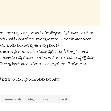
 కారణంగా ఆర్థిక ఇబ్బందులను ఎదుర్కొంటున్న సినిమా కార్మికులకు
ీవి ‘సీసీసీ మనకోసం’ ప్రారంభించారు. చిరంజీవి ఆలోచనకు
ు తమ వంతు విరాళాలిచ్చి ఈ కార్యక్రమంలో
బితాల ప్రకారం అవసరమున్న ప్రతి ఒక్కరికీ నిత్యావసరాలు
బాధ్యతను అప్పగించాం. ఈసారి అదనంగా రెండు రాష్ట్రాల్లో ఉన్న
గ్ చేసే కార్మికులకు నిత్యావసరాలు ఇస్తున్నాం’’ అని వెల్లడించారు.
tammareddy
telugu movies
tollywood