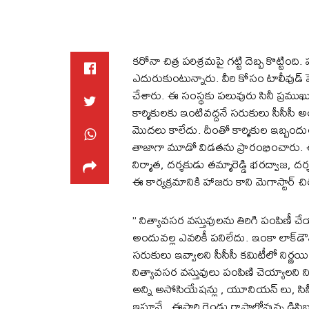
కరోనా చిత్ర పరిశ్రమపై గట్టి దెబ్బ కొట్టి
ఎదురుకుంటున్నారు. వీరి కోసం టాలీవుడ్ పెద్
చేశారు. ఈ సంస్థకు పలువురు సినీ ప్రముఖు
కార్మికులకు ఇంటివద్దనే సరుకులు సీసీసీ
మొదలు కాలేదు. దీంతో కార్మికుల ఇబ్బందు
తాజాగా మూడో విడతను ప్రారంభించారు. ఈ క
నిర్మాత, దర్శకుడు తమ్మారెడ్డి భరద్వాజ, ద
ఈ కార్యక్రమానికి హాజరు కాని మెగాస్టార్
” నిత్యావ‌స‌ర వ‌స్తువుల‌ను తిరిగి పంపిణీ
అందువ‌ల్ల ఎవ‌రికీ ప‌నిలేదు. ఇంకా లాక్‌డౌ
స‌రుకులు ఇవ్వాల‌ని సీసీసీ క‌మిటీలో నిర
నిత్యావసర వస్తువులు పంపిణి చెయ్యాలని నిర్
అన్ని అసోసియేషన్లు , యూనియన్ లు, సినీ జ
ఇస్తూనే , ఈసారి రెండు రాష్ట్రాల్లోవున్న డిస్ట