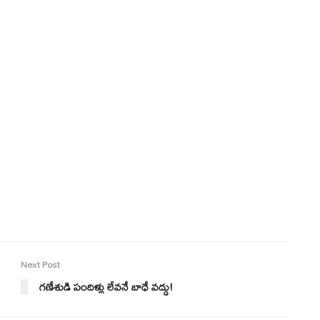
Next Post
గణేశుడి పందిళ్లు లేవనే బాధే వద్దు!