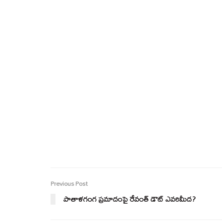
Previous Post
పాతాళగంగ ప్రమాదంపై రేవంత్ డౌట్ ఎవరిమీద?