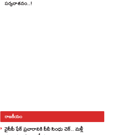
సర్వనాశనం..!
రాజకీయం
వైసీపీ ఫేక్ ప్రచారానికి పీవీ సింధు చెక్.. మళ్లీ