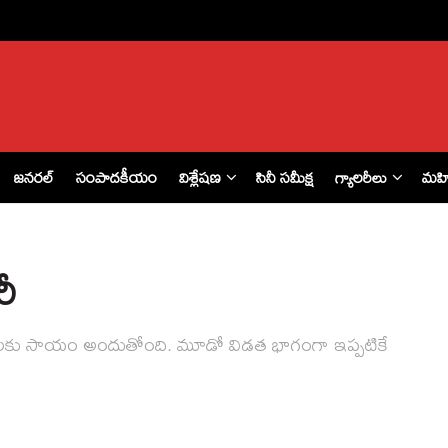
జనరల్
సంపాదకీయం
విశ్లేషణ
సినీ సమీక్ష
గ్యాలరీలు
మహ
ీ
ార్మికులకు సాయం అందుతోంది. మూడో విడత భాగంగా ఇప్పటికే