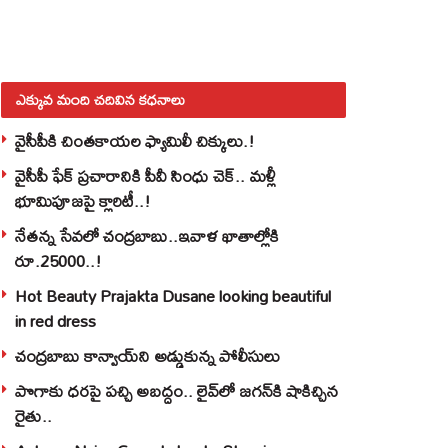
ఎక్కువ మంది చదివిన కధనాలు
వైసీపీకి చింతకాయల ఫ్యామిలీ చిక్కులు.!
వైసీపీ ఫేక్ ప్రచారానికి పీవీ సింధు చెక్.. మళ్లీ
భూమిపూజపై క్లారిటీ..!
నేతన్న సేవలో చంద్రబాబు..ఇవాళ ఖాతాల్లోకి
రూ.25000..!
Hot Beauty Prajakta Dusane looking beautiful
in red dress
చంద్రబాబు కాన్వాయ్‌ని అడ్డుకున్న పోలీసులు
పొగాకు ధరపై పచ్చి అబద్దం.. లైవ్‌లో జగన్‌కి షాకిచ్చిన
రైతు..