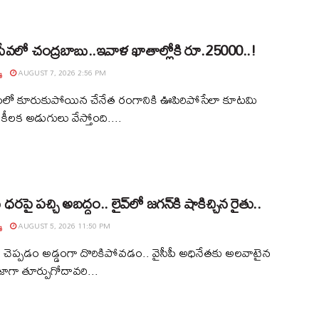
 సేవలో చంద్రబాబు..ఇవాళ ఖాతాల్లోకి రూ.25000..!
్
AUGUST 7, 2026 2:56 PM
ంలో కూరుకుపోయిన చేనేత రంగానికి ఊపిరిపోసేలా కూటమి
ం కీలక అడుగులు వేస్తోంది....
ధరపై పచ్చి అబద్దం.. లైవ్‌లో జగన్‌కి షాకిచ్చిన రైతు..
్
AUGUST 5, 2026 11:50 PM
ు చెప్పడం అడ్డంగా దొరికిపోవడం.. వైసీపీ అధినేతకు అలవాటైన
ాజాగా తూర్పుగోదావరి...