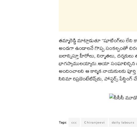
తమ్మారెడ్డి మాట్లాడుతూ “షూటింగ్‌లు లేని
అండగా ఉండాలనే గొప్ప సంకల్పంతో చిరంజ
బలాన్నిస్తూ హీరోలు, నిర్మాతలు, దర్శకుల
భాగస్వాములయ్యారు.ఆయా సంఘాలిచ్చిన జా
అందించాలని ఆ కార్మిక నాయకులకు పూర్తి 
సినిమా రిప్రజెంటేటివ్స్‌కు, పోస్టర్స్ పేస్టిం
Tags:
ccc
Chiranjeevi
daily labours