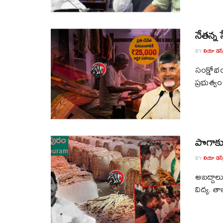
నేతన్న
BY
లియో డెస్క
సంక్షోభ
ప్రభుత్వ
పొగాకు 
BY
లియో డెస్క
అబద్దాల
విద్య. త