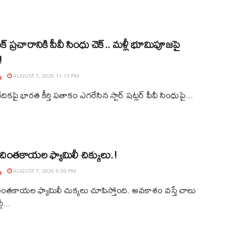
ఫేక్ ప్రచారానికి పీవీ సింధు చెక్.. మళ్లీ భూమిపూజపై
!
్
AUGUST 7, 2026 11:17 PM
దికపై భారత కీర్తి పతాకం ఎగరేసిన స్టార్ షట్లర్ పీవీ సింధుపై...
ి చింతకాయల ఫ్యామిలీ చిక్కులు.!
్
AUGUST 7, 2026 9:59 PM
 చింతకాయల ఫ్యామిలీ చుక్కలు చూపిస్తోంది. అవకాశం వస్తే చాలు
టీ...