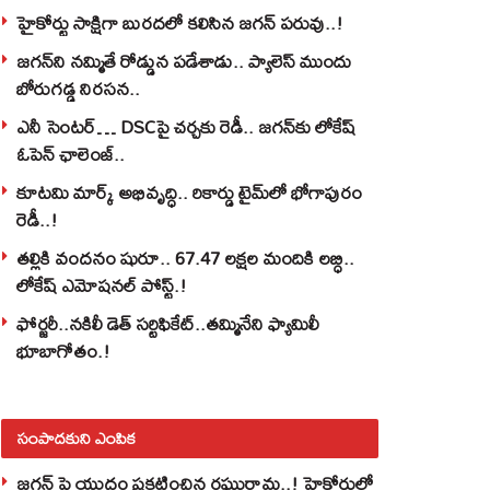
హైకోర్టు సాక్షిగా బురదలో కలిసిన జగన్ పరువు..!
జగన్‌ని నమ్మితే రోడ్డున పడేశాడు.. ప్యాలెస్‌ ముందు
బోరుగడ్డ నిరసన..
ఎనీ సెంటర్‌… DSCపై చర్చకు రెడీ.. జగన్‌కు లోకేష్‌
ఓపెన్ ఛాలెంజ్..
కూటమి మార్క్ అభివృద్ధి.. రికార్డు టైమ్‌లో భోగాపురం
రెడీ..!
తల్లికి వందనం షురూ.. 67.47 లక్షల మందికి లబ్ధి..
లోకేష్‌ ఎమోషనల్ పోస్ట్‌.!
ఫోర్జరీ..నకిలీ డెత్ సర్టిఫికేట్..తమ్మినేని ఫ్యామిలీ
భూబాగోతం.!
సంపాదకుని ఎంపిక
జగన్ పై యుద్థం ప్రకటించిన రఘురామ..! హైకోర్టులో