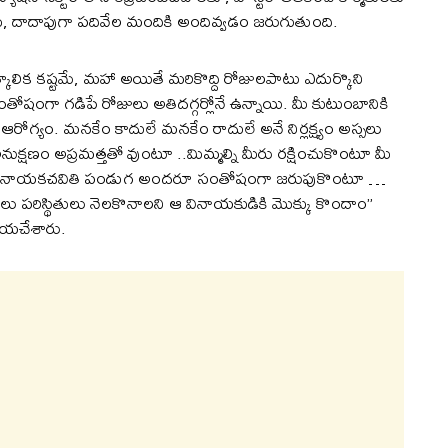
ము, దాదాపుగా పదివేల మందికి అందివ్వడం జరుగుతుంది.
ాత్కాలిక కష్టమే, మహా అయితే మరికొద్ది రోజులపాటు ఎదుర్కొని
ోషంగా గడిపే రోజులు అతిదగ్గర్లోనే ఉన్నాయి. మీ కుటుంబానికి
ఆరోగ్యం. మనకేం కాదులే మనకేం రాదులే అనే నిర్లక్ష్యం అస్సలు
 అనుక్షణం అప్రమత్తతో వుంటూ ..మిమ్మల్ని మీరు రక్షించుకొంటూ మీ
్. ఈ వినాయకచవితి పండుగ అందరూ సంతోషంగా జరుపుకొంటూ …
మామూలు పరిస్థితులు నెలకొనాలని ఆ వినాయకుడికి మొక్కు కొందాం”
ియచేశారు.