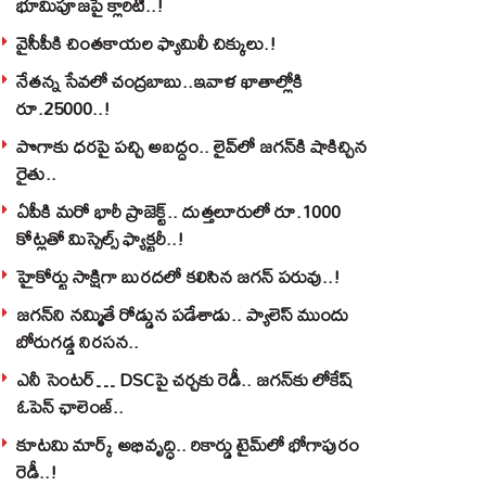
భూమిపూజపై క్లారిటీ..!
వైసీపీకి చింతకాయల ఫ్యామిలీ చిక్కులు.!
నేతన్న సేవలో చంద్రబాబు..ఇవాళ ఖాతాల్లోకి
రూ.25000..!
పొగాకు ధరపై పచ్చి అబద్దం.. లైవ్‌లో జగన్‌కి షాకిచ్చిన
రైతు..
ఏపీకి మరో భారీ ప్రాజెక్ట్.. దుత్తలూరులో రూ.1000
కోట్లతో మిస్సైల్స్ ఫ్యాక్టరీ..!
హైకోర్టు సాక్షిగా బురదలో కలిసిన జగన్ పరువు..!
జగన్‌ని నమ్మితే రోడ్డున పడేశాడు.. ప్యాలెస్‌ ముందు
బోరుగడ్డ నిరసన..
ఎనీ సెంటర్‌… DSCపై చర్చకు రెడీ.. జగన్‌కు లోకేష్‌
ఓపెన్ ఛాలెంజ్..
కూటమి మార్క్ అభివృద్ధి.. రికార్డు టైమ్‌లో భోగాపురం
రెడీ..!