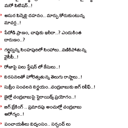
మరో పిటిషన్..!
అసుర పిన్నెల్లి దహనం.. మార్పు కోరుకుంటున్న
మాచర్ల..!
పేదోడి ప్రాణం, చావుకు ఖరీదా..? ఎందుకింత
దారుణం..?
గర్జిస్తున్న సింహపురిలో సింహాలు..వణికిపోతున్న
వైసీపీ..!
రోజాపై పలు స్టేషన్ లో కేసులు..!
నిరసనలతో హోరెత్తుతున్న తెలుగు రాష్ట్రాలు..!
సుప్రీం సంచలన నిర్ణయం..చంద్రబాబుకు బిగ్ రిలీఫ్..!
జైల్లో చంద్రబాబుపై స్టెరాయిడ్స్ ప్రయోగం..!
బిగ్ బ్రేకింగ్ .. ప్రమాదపు అంచుల్లో చంద్రబాబు
ఆరోగ్యం..!
పంచాయతీలు విధ్వంసం.. సర్పంచ్ లు