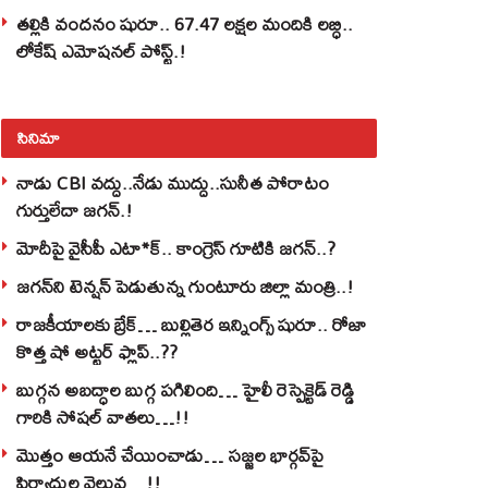
తల్లికి వందనం షురూ.. 67.47 లక్షల మందికి లబ్ధి..
లోకేష్‌ ఎమోషనల్ పోస్ట్‌.!
సినిమా
నాడు CBI వద్దు..నేడు ముద్దు..సునీత పోరాటం
గుర్తులేదా జగన్.!
మోదీపై వైసీపీ ఎటా*క్.. కాంగ్రెస్ గూటికి జగన్..?
జగన్‌ని టెన్షన్‌ పెడుతున్న గుంటూరు జిల్లా మంత్రి..!
రాజకీయాలకు బ్రేక్… బుల్లితెర ఇన్నింగ్స్ షురూ.. రోజా
కొత్త షో అట్టర్ ఫ్లాప్..??
బుగ్గన అబద్ధాల బుగ్గ పగిలింది… హైలీ రెస్పెక్టెడ్‌ రెడ్డి
గారికి సోషల్‌ వాతలు…!!
మొత్తం ఆయనే చేయించాడు… సజ్జల భార్గవ్‌పై
ఫిర్యాదుల వెల్లువ…!!