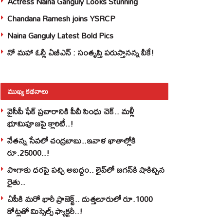
Actress Naina Ganguly Looks Stunning
Chandana Ramesh joins YSRCP
Naina Ganguly Latest Bold Pics
నో మహా ఓన్లీ ఏబీఎన్ : సంతృప్తి పరుస్తానన్న వీకే!
ముఖ్య కథనాలు
వైసీపీ ఫేక్ ప్రచారానికి పీవీ సింధు చెక్.. మళ్లీ
భూమిపూజపై క్లారిటీ..!
నేతన్న సేవలో చంద్రబాబు..ఇవాళ ఖాతాల్లోకి
రూ.25000..!
పొగాకు ధరపై పచ్చి అబద్దం.. లైవ్‌లో జగన్‌కి షాకిచ్చిన
రైతు..
ఏపీకి మరో భారీ ప్రాజెక్ట్.. దుత్తలూరులో రూ.1000
కోట్లతో మిస్సైల్స్ ఫ్యాక్టరీ..!