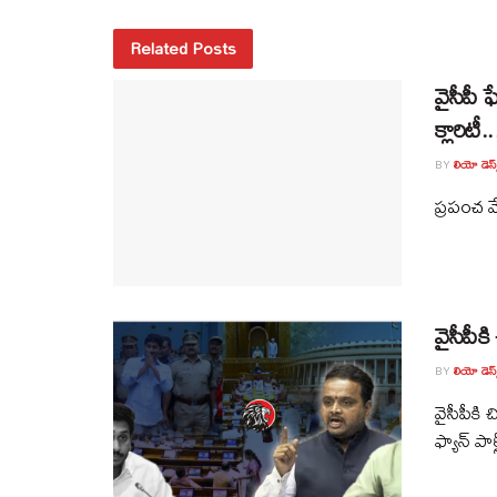
Related Posts
వైసీపీ 
క్లారిటీ..
BY
లియో డెస్క
ప్రపంచ వే
వైసీపీక
BY
లియో డెస్క
వైసీపీకి
ఫ్యాన్‌ పార్