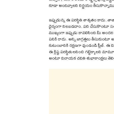
కూడా అందివ్వాలని నిర్ణయం తీసుకొన్నా
ఇప్పుడున్న ఈ పరిస్థితి శాశ్వతం కాదు. త
ధైర్యంగా నిలబడదాం. పని చేసుకొంటూ సంత
ముఖ్యంగా ఇప్పుడు కావలిసింది మీ అందరి 
పనికి రాదు. అన్ని జాగ్రత్తలు తీసుకుంటూ
కుటుంబానికి రక్షణగా వుండండి ప్లీజ
ఈ క్లిష్ట పరిస్థితులనించి గట్టెక్కాలని 
అంటూ వినాయక చవితి శుభాకాంక్షలు తెల