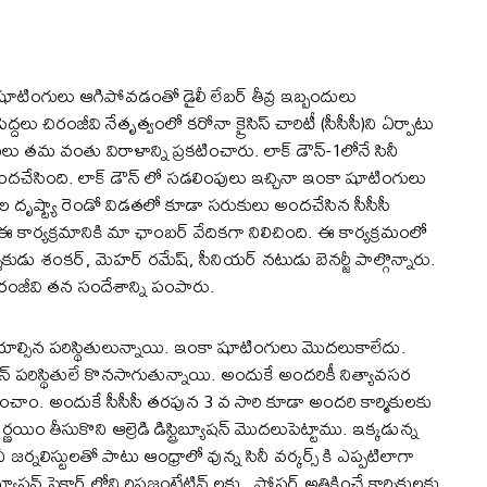
ంది. షూటింగులు ఆగిపోవడంతో డైలీ లేబర్ తీవ్ర ఇబ్బందులు
దలు చిరంజీవి నేతృత్వంలో కరోనా క్రైసిస్ చారిటీ (సీసీసీ)ని ఏర్పాటు
లు తమ వంతు విరాళాన్ని ప్రకటించారు. లాక్ డౌన్-1లోనే సినీ
 అందచేసింది. లాక్ డౌన్ లో సడలింపులు ఇచ్చినా ఇంకా షూటింగులు
ల దృష్ట్యా రెండో విడతలో కూడా సరుకులు అందచేసిన సీసీసీ
ార్యక్రమానికి మా ఛాంబర్ వేదికగా నిలిచింది. ఈ కార్యక్రమంలో
ర్శకుడు శంకర్, మెహర్ రమేష్, సీనియర్ నటుడు బెనర్జీ పాల్గొన్నారు.
 చిరంజీవి తన సందేశాన్ని పంపారు.
 చేయాల్సిన ప‌రిస్థితులున్నాయి. ఇంకా షూటింగులు మొద‌లుకాలేదు.
న్ ప‌రిస్థితులే కొన‌సాగుతున్నాయి. అందుకే అంద‌రికీ నిత్యావ‌స‌ర
్ణయించాం. అందుకే సీసీసీ తరపున 3 వ సారి కూడా అందరి కార్మికులకు
ణయిం తీసుకొని ఆల్రెడి డిస్ట్రిబ్యూషన్ మొదలుపెట్టాము. ఇక్కడున్న
ర్నలిస్టులతో పాటు ఆంధ్రాలో వున్న సినీ వర్కర్స్ కి ఎప్పటిలాగా
్రిబ్యూషన్ సెక్టార్ లోని రిప్రజంటేటివ్ లకు , పోస్టర్ అతికించే కార్మికులకు