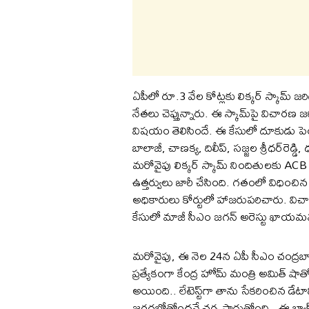
ఏపీలో రూ.3 వేల కోట్లకు లిక్కర్ స్కామ్‌
నేతలు చెప్తున్నారు. ఈ స్కామ్‌పై విచారణ జ
విషయం తెలిసిందే. ఈ కేసులో దూకుడు పెంచిన 
బాలాజీ, చాణక్య, దిలీప్‌, సజ్జల శ్రీధర్‌రెడ్
మరోవైపు లిక్కర్ స్కామ్‌ నిందితులకు ACB 
ఉత్తర్వులు జారీ చేసింది. గతంలో విధించ
అధికారులు కోర్టులో హాజరుపరిచారు. విచ
కేసులో మాజీ సీఎం జగన్‌ అరెస్టు ఖాయమన
మరోవైపు, ఈ నెల 24న ఏపీ సీఎం చంద్రబ
ప్రత్యేకంగా కేంద్ర హోమ్‌ మంత్రి అమిత్‌ 
అయింది.. లేటెస్ట్‌గా తాను సేకరించిన డేటా
జరగబోతోందనే చర్చ సాగుతోంది.. ఈ బ్యాక్