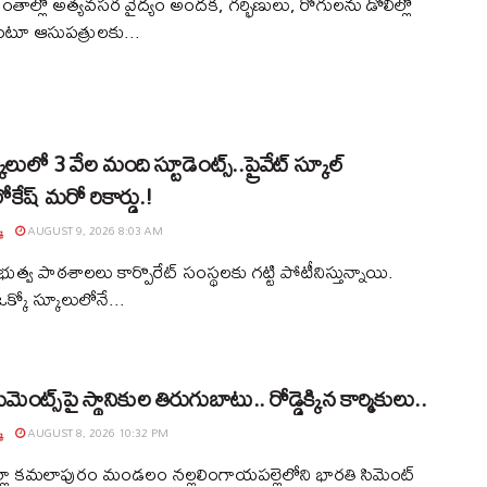
ప్రాంతాల్లో అత్యవసర వైద్యం అందక, గర్భిణులు, రోగులను డోలీల్లో
టూ ఆసుపత్రులకు...
లులో 3 వేల మంది స్టూడెంట్స్‌..ప్రైవేట్‌ స్కూల్‌
ోకేష్ మరో రికార్డు.!
్
AUGUST 9, 2026 8:03 AM
రభుత్వ పాఠశాలలు కార్పొరేట్ సంస్థలకు గట్టి పోటీనిస్తున్నాయి.
్కో స్కూలులోనే...
మెంట్స్‌పై స్థానికుల తిరుగుబాటు.. రోడ్డెక్కిన కార్మికులు..
్
AUGUST 8, 2026 10:32 PM
్లా కమలాపురం మండలం నల్లలింగాయపల్లెలోని భారతి సిమెంట్