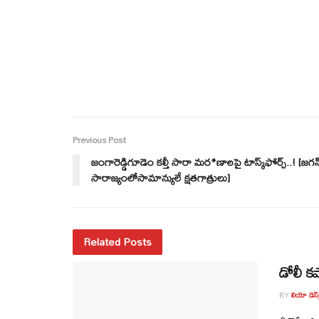
Previous Post
జంగారెడ్డిగూడెం కల్తీ సారా మర*ణాలపై టాస్క్‌ఫోర్స్‌..! [జగన
సారాజ్యంలోసామాన్యులే క్షతగాత్రులు]
Related Posts
డోలీ కష
BY
లియో డెస్క