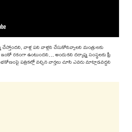
ాప్తు చేస్తోందని, వాళ్ల పని వాళ్లని చేసుకోనివ్వాలని మంత్రులకు
ే ఇంకో రకంగా ఉంటుందని… అందుకని దర్యాప్తు సంస్థలకు ఫ్రీ
కోణంపై పత్రికల్లో వచ్చిన వార్తలు చూసి ఎవరు మాట్లాడవద్దని