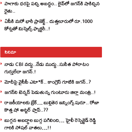
పొగాకు ధరపై పచ్చి అబద్దం.. లైవ్‌లో జగన్‌కి షాకిచ్చిన
రైతు..
ఏపీకి మరో భారీ ప్రాజెక్ట్.. దుత్తలూరులో రూ.1000
కోట్లతో మిస్సైల్స్ ఫ్యాక్టరీ..!
సినిమా
నాడు CBI వద్దు..నేడు ముద్దు..సునీత పోరాటం
గుర్తులేదా జగన్.!
మోదీపై వైసీపీ ఎటా*క్.. కాంగ్రెస్ గూటికి జగన్..?
జగన్‌ని టెన్షన్‌ పెడుతున్న గుంటూరు జిల్లా మంత్రి..!
రాజకీయాలకు బ్రేక్… బుల్లితెర ఇన్నింగ్స్ షురూ.. రోజా
కొత్త షో అట్టర్ ఫ్లాప్..??
బుగ్గన అబద్ధాల బుగ్గ పగిలింది… హైలీ రెస్పెక్టెడ్‌ రెడ్డి
గారికి సోషల్‌ వాతలు…!!