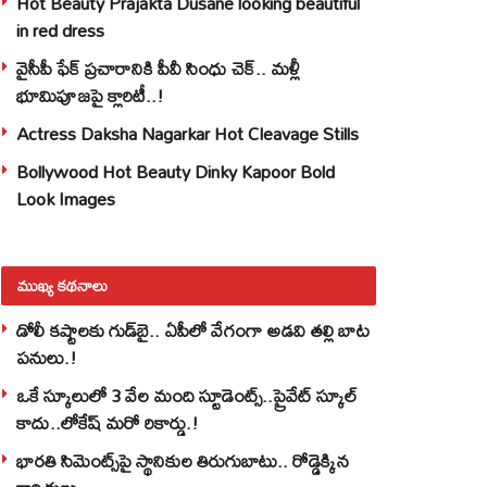
Hot Beauty Prajakta Dusane looking beautiful
in red dress
వైసీపీ ఫేక్ ప్రచారానికి పీవీ సింధు చెక్.. మళ్లీ
భూమిపూజపై క్లారిటీ..!
Actress Daksha Nagarkar Hot Cleavage Stills
Bollywood Hot Beauty Dinky Kapoor Bold
Look Images
ముఖ్య కథనాలు
డోలీ కష్టాలకు గుడ్‌బై.. ఏపీలో వేగంగా అడవి తల్లి బాట
పనులు.!
ఒకే స్కూలులో 3 వేల మంది స్టూడెంట్స్‌..ప్రైవేట్‌ స్కూల్‌
కాదు..లోకేష్ మరో రికార్డు.!
భారతి సిమెంట్స్‌పై స్థానికుల తిరుగుబాటు.. రోడ్డెక్కిన