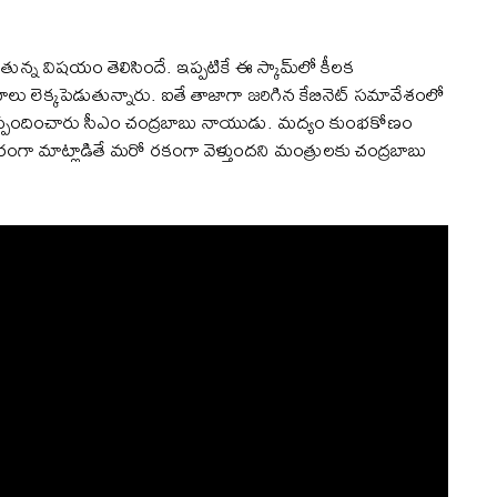
తున్న విషయం తెలిసిందే. ఇప్పటికే ఈ స్కామ్‌లో కీలక
లు లెక్కపెడుతున్నారు. ఐతే తాజాగా జరిగిన కేబినెట్ సమావేశంలో
‌పై స్పందించారు సీఎం చంద్రబాబు నాయుడు. మద్యం కుంభకోణం
రంగా మాట్లాడితే మరో రకంగా వెళ్తుందని మంత్రులకు చంద్రబాబు