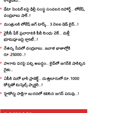
కార్మికులు..
డేటా సెంటర్‌లపై ఢిల్లీ సంస్థ సంచలన రిపోర్ట్.. లోకేష్‌,
చంద్రబాబు షాక్‌.!
మంత్రులకి లోకేష్‌ బిగ్‌ టాస్క్‌.. 3 నెలల డెడ్‌ లైన్‌..!
వైసీపీ ఫేక్ ప్రచారానికి పీవీ సింధు చెక్.. మళ్లీ
భూమిపూజపై క్లారిటీ..!
నేతన్న సేవలో చంద్రబాబు..ఇవాళ ఖాతాల్లోకి
రూ.25000..!
పొగాకు ధరపై పచ్చి అబద్దం.. లైవ్‌లో జగన్‌కి షాకిచ్చిన
రైతు..
ఏపీకి మరో భారీ ప్రాజెక్ట్.. దుత్తలూరులో రూ.1000
కోట్లతో మిస్సైల్స్ ఫ్యాక్టరీ..!
హైకోర్టు సాక్షిగా బురదలో కలిసిన జగన్ పరువు..!