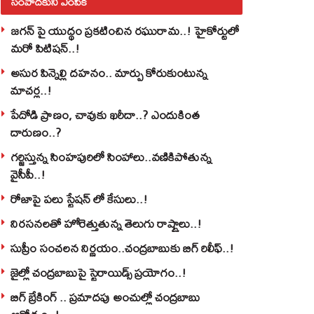
సంపాదకుని ఎంపిక
జగన్ పై యుద్థం ప్రకటించిన రఘురామ..! హైకోర్టులో
మరో పిటిషన్..!
అసుర పిన్నెల్లి దహనం.. మార్పు కోరుకుంటున్న
మాచర్ల..!
పేదోడి ప్రాణం, చావుకు ఖరీదా..? ఎందుకింత
దారుణం..?
గర్జిస్తున్న సింహపురిలో సింహాలు..వణికిపోతున్న
వైసీపీ..!
రోజాపై పలు స్టేషన్ లో కేసులు..!
నిరసనలతో హోరెత్తుతున్న తెలుగు రాష్ట్రాలు..!
సుప్రీం సంచలన నిర్ణయం..చంద్రబాబుకు బిగ్ రిలీఫ్..!
జైల్లో చంద్రబాబుపై స్టెరాయిడ్స్ ప్రయోగం..!
బిగ్ బ్రేకింగ్ .. ప్రమాదపు అంచుల్లో చంద్రబాబు