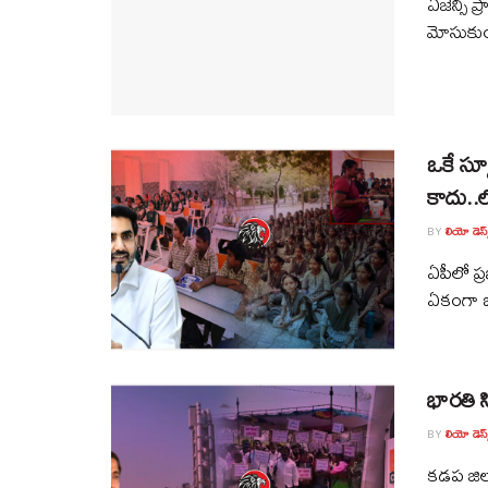
ఏజెన్సీ 
మోసుకుం
ఒకే స్కూ
కాదు..ల
BY
లియో డెస్క
ఏపీలో ప్
ఏకంగా ఒక
భారతి సి
BY
లియో డెస్క
కడప జిల