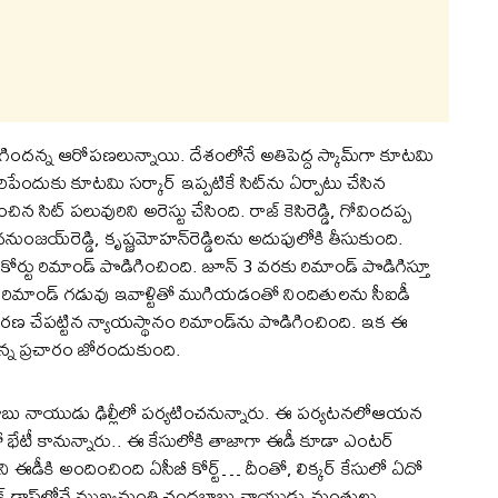
 జరిగిందన్న ఆరోపణలున్నాయి. దేశంలోనే అతిపెద్ద స్కామ్‌గా కూటమి
రిపేందుకు కూటమి సర్కార్‌ ఇప్పటికే సిట్‌ను ఏర్పాటు చేసిన
సిట్‌ పలువురిని అరెస్టు చేసింది. రాజ్‌ కెసిరెడ్డి, గోవిందప్ప
డి, ధనుంజయ్‌రెడ్డి, కృష్ణమోహన్‌రెడ్డిలను అదుపులోకి తీసుకుంది.
కోర్టు రిమాండ్ పొడిగించింది. జూన్‌ 3 వరకు రిమాండ్‌ పొడిగిస్తూ
ిన రిమాండ్‌ గడువు ఇవాళ్టితో ముగియడంతో నిందితులను సీఐడీ
ారణ చేపట్టిన న్యాయస్థానం రిమాండ్‌ను పొడిగించింది. ఇక ఈ
్న ప్రచారం జోరందుకుంది.
ాబు నాయుడు ఢిల్లీలో పర్యటించనున్నారు. ఈ పర్యటనలోఆయన
షాతో భేటీ కానున్నారు.. ఈ కేసులోకి తాజాగా ఈడీ కూడా ఎంటర్‌
ని ఈడీకి అందించింది ఏసీబీ కోర్ట్‌… దీంతో, లిక్కర్‌ కేసులో ఏదో
‌ డ్రాప్‌లోనే ముఖ్యమంత్రి చంద్రబాబు నాయుడు మంత్రులు,