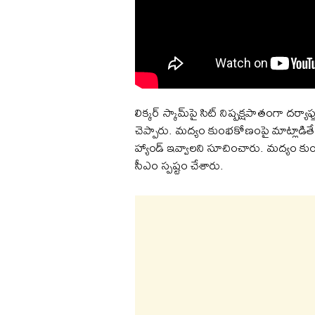
లిక్కర్ స్కామ్‌పై సిట్‌ నిష్పక్షపాతంగా దర్య
చెప్పారు. మద్యం కుంభకోణంపై మాట్లాడిత
హ్యాండ్ ఇవ్వాలని సూచించారు. మద్యం కుంభ
సీఎం స్పష్టం చేశారు.