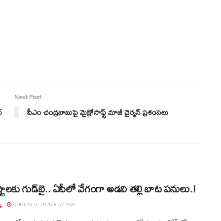
Next Post
్
సీఎం చంద్రబాబుపై మైక్రోసాఫ్ట్‌ మాజీ చైర్మన్‌ ప్రశంసలు
్టాలకు గుడ్‌బై.. ఏపీలో వేగంగా అడవి తల్లి బాట పనులు.!
్
AUGUST 9, 2026 8:57 AM