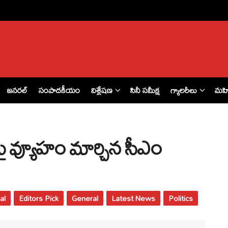
జనరల్
సంపాదకీయం
విశ్లేషణ
సినీ సమీక్ష
గ్యాలరీలు
మహ
మ్‌పై వ్యూహం మార్చిన సీఎం
al
Editors Pick
General
Latest News
Politics
,
,
,
,