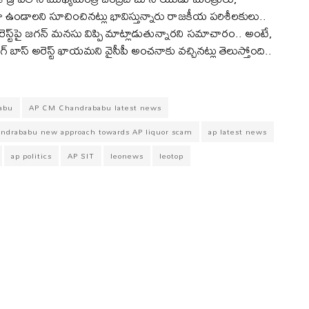
గా ఉండాలని సూచించినట్లు భావిస్తున్నారు రాజకీయ పరిశీలకులు..
్‌పై జగన్‌ మనసు విప్పి మాట్లాడుతున్నారని సమాచారం.. అంటే,
 బిగ్‌ బాస్‌ అరెస్ట్‌ ఖాయమని వైసీపీ అంచనాకు వచ్చినట్లు తెలుస్తోంది..
abu
AP CM Chandrababu latest news
drababu new approach towards AP liquor scam
ap latest news
ap politics
AP SIT
leonews
leotop