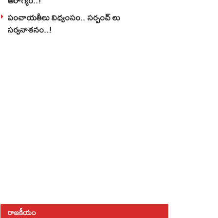
ఆరోగ్యం..!
పంచాయతీలు విధ్వంసం.. సర్పంచ్ లు
సర్వనాశనం..!
రాజకీయం