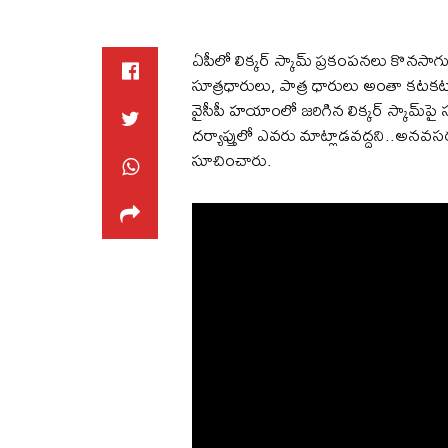
ఏపీలో లిక్కర్ స్కామ్ ప్రకంపనలు కొనసాగు
సూత్రధారులు, పాత్ర ధారులు అంతా కటకటా
వైసీపీ హయాంలో జరిగిన లిక్కర్ స్కామ్
దర్యాప్తులో ఎవరు మాట్లాడవద్దని..అనవస
సూచించారు.