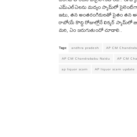
ఎమ్‌ఎల్‌ఏలను మద్యం స్కామ్‌లో సైలెంట్‌
ఇటు, తన అంతరంగికులతో సైతం తన అరెస్ట
రాబోయే కొద్ది రోజుల్లోనే లిక్కర్‌ స్కామ్‌లో
మరి, ఏం జరుగుతుందో చూడాలి..
Tags:
andhra pradesh
AP CM Chandrab
AP CM Chandrababu Naidu
AP CM Chan
ap liquor scam
AP liquor scam update