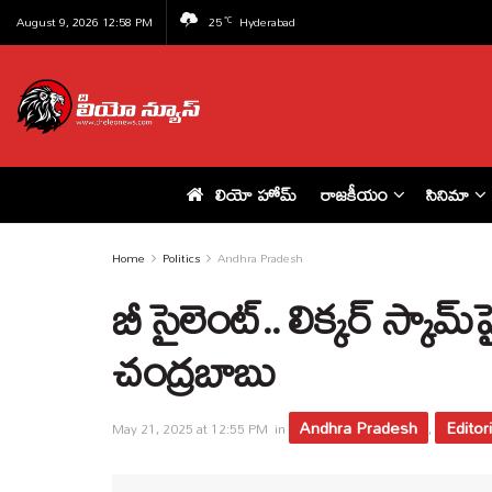
August 9, 2026 12:58 PM
25
Hyderabad
°C
లియో హోమ్
రాజకీయం
సినిమా
Home
Politics
Andhra Pradesh
బీ సైలెంట్‌.. లిక్కర్‌ స్కా
చంద్రబాబు
Andhra Pradesh
Editori
May 21, 2025 at 12:55 PM
in
,