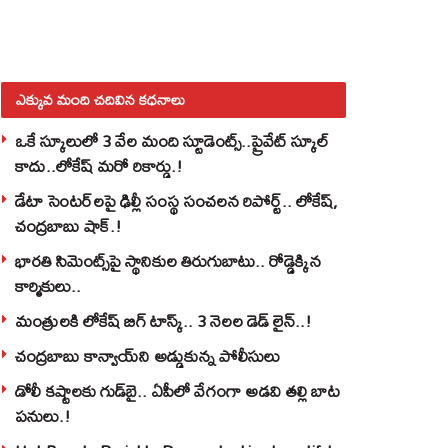
ఎక్కువ మంది చదివిన కధనాలు
ఒకే స్కూలులో 3 వేల మంది స్టూడెంట్స్‌..ప్రైవేట్‌ స్కూల్‌
కాదు..లోకేష్ మరో రికార్డు.!
డేటా సెంటర్‌లపై ఢిల్లీ సంస్థ సంచలన రిపోర్ట్.. లోకేష్‌,
చంద్రబాబు షాక్‌.!
భారతి సిమెంట్స్‌పై స్థానికుల తిరుగుబాటు.. రోడ్డెక్కిన
కార్మికులు..
మంత్రులకి లోకేష్‌ బిగ్‌ టాస్క్‌.. 3 నెలల డెడ్‌ లైన్‌..!
చంద్రబాబు కాన్వాయ్‌ని అడ్డుకున్న పోలీసులు
డోలీ కష్టాలకు గుడ్‌బై.. ఏపీలో వేగంగా అడవి తల్లి బాట
పనులు.!