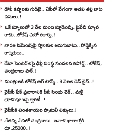
డోలీ కష్టాలకు గుడ్‌బై.. ఏపీలో వేగంగా అడవి తల్లి బాట
పనులు.!
ఒకే స్కూలులో 3 వేల మంది స్టూడెంట్స్‌..ప్రైవేట్‌ స్కూల్‌
కాదు..లోకేష్ మరో రికార్డు.!
భారతి సిమెంట్స్‌పై స్థానికుల తిరుగుబాటు.. రోడ్డెక్కిన
కార్మికులు..
డేటా సెంటర్‌లపై ఢిల్లీ సంస్థ సంచలన రిపోర్ట్.. లోకేష్‌,
చంద్రబాబు షాక్‌.!
మంత్రులకి లోకేష్‌ బిగ్‌ టాస్క్‌.. 3 నెలల డెడ్‌ లైన్‌..!
వైసీపీ ఫేక్ ప్రచారానికి పీవీ సింధు చెక్.. మళ్లీ
భూమిపూజపై క్లారిటీ..!
వైసీపీకి చింతకాయల ఫ్యామిలీ చిక్కులు.!
నేతన్న సేవలో చంద్రబాబు..ఇవాళ ఖాతాల్లోకి
రూ.25000..!