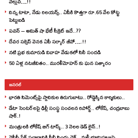
వెల్లువ…!!
నిన్న టాటా, నేడు రిలయన్స్.. ఏపీకి కొత్తగా రూ.65 వేల కోట్ట
పెట్టుబడి
పవన్‌ – అమిత్‌ షా భేటీ సీక్రెట్‌ ఇదే..??
దేవర సక్సెస్‌ వెనక ఏపీ సర్కార్‌ జీవో….!!
నటి ప్రభ కుమారుడి వివాహ వేడుకలో సినీ సందడి
50 ఏళ్ల నటజీవితం.. మురళీమోహన్ కు ఘన సత్కారం
జనరల్
భారతి సిమెంట్స్‌పై స్థానికుల తిరుగుబాటు.. రోడ్డెక్కిన కార్మికులు..
డేటా సెంటర్‌లపై ఢిల్లీ సంస్థ సంచలన రిపోర్ట్.. లోకేష్‌, చంద్రబాబు
షాక్‌.!
మంత్రులకి లోకేష్‌ బిగ్‌ టాస్క్‌.. 3 నెలల డెడ్‌ లైన్‌..!
వైసీపీ ఫేక్ ప్రచారానికి పీవీ సింధు చెక్.. మళ్లీ భూమిపూజపై