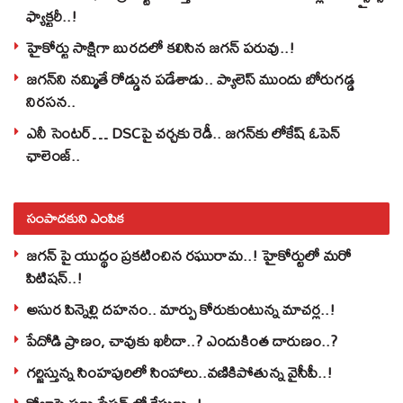
ఫ్యాక్టరీ..!
హైకోర్టు సాక్షిగా బురదలో కలిసిన జగన్ పరువు..!
జగన్‌ని నమ్మితే రోడ్డున పడేశాడు.. ప్యాలెస్‌ ముందు బోరుగడ్డ
నిరసన..
ఎనీ సెంటర్‌… DSCపై చర్చకు రెడీ.. జగన్‌కు లోకేష్‌ ఓపెన్
ఛాలెంజ్..
సంపాదకుని ఎంపిక
జగన్ పై యుద్థం ప్రకటించిన రఘురామ..! హైకోర్టులో మరో
పిటిషన్..!
అసుర పిన్నెల్లి దహనం.. మార్పు కోరుకుంటున్న మాచర్ల..!
పేదోడి ప్రాణం, చావుకు ఖరీదా..? ఎందుకింత దారుణం..?
గర్జిస్తున్న సింహపురిలో సింహాలు..వణికిపోతున్న వైసీపీ..!