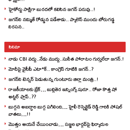
హైకోర్టు సాక్షిగా బురదలో కలిసిన జగన్ పరువు..!
జగన్‌ని నమ్మితే రోడ్డున పడేశాడు.. ప్యాలెస్‌ ముందు బోరుగడ్డ
నిరసన..
సినిమా
నాడు CBI వద్దు..నేడు ముద్దు..సునీత పోరాటం గుర్తులేదా జగన్.!
మోదీపై వైసీపీ ఎటా*క్.. కాంగ్రెస్ గూటికి జగన్..?
జగన్‌ని టెన్షన్‌ పెడుతున్న గుంటూరు జిల్లా మంత్రి..!
రాజకీయాలకు బ్రేక్… బుల్లితెర ఇన్నింగ్స్ షురూ.. రోజా కొత్త షో
అట్టర్ ఫ్లాప్..??
బుగ్గన అబద్ధాల బుగ్గ పగిలింది… హైలీ రెస్పెక్టెడ్‌ రెడ్డి గారికి సోషల్‌
వాతలు…!!
మొత్తం ఆయనే చేయించాడు… సజ్జల భార్గవ్‌పై ఫిర్యాదుల