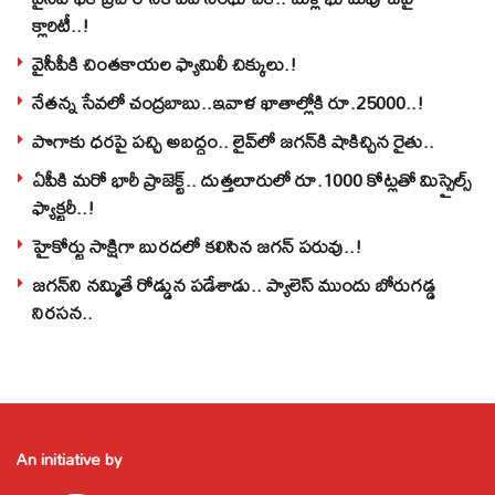
క్లారిటీ..!
వైసీపీకి చింతకాయల ఫ్యామిలీ చిక్కులు.!
నేతన్న సేవలో చంద్రబాబు..ఇవాళ ఖాతాల్లోకి రూ.25000..!
పొగాకు ధరపై పచ్చి అబద్దం.. లైవ్‌లో జగన్‌కి షాకిచ్చిన రైతు..
ఏపీకి మరో భారీ ప్రాజెక్ట్.. దుత్తలూరులో రూ.1000 కోట్లతో మిస్సైల్స్
ఫ్యాక్టరీ..!
హైకోర్టు సాక్షిగా బురదలో కలిసిన జగన్ పరువు..!
జగన్‌ని నమ్మితే రోడ్డున పడేశాడు.. ప్యాలెస్‌ ముందు బోరుగడ్డ
నిరసన..
An initiative by