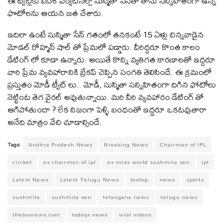
ఈ ట్వీట్ల‌కు విదేశీ ప‌ర్య‌ట‌న‌ల్లో సుస్మితా సేన్‌తో తాను స‌న్నిహితంగా ఉన్న
ఫొటోల‌ను ఆయ‌న జ‌త చేశారు.
ఇదిలా ఉంటే సుస్మితా సేన్ గతంలో తనకంటే 15 ఏళ్లు చిన్నవాడైన
మోడల్ రోహ్మన్ షాల్ తో ప్రేమలో పడ్డారు. వీరిద్దరూ కొంత కాలం
డేటింగ్ లో కూడా ఉన్నారు. అయితే కొన్ని వ్యతిగత కారణాలతో ఇద్దరూ
వారి ప్రేమ వ్యవహారానికి బ్రేకప్ చెప్పిన సంగతి తెలిసిందే. ఈ క్రమంలో
ప్రస్తుతం మోడీ ట్వీట్ లు.. మోడీ, సుస్మితా సన్నిహితంగా దిగిన ఫోటోలు
నెట్టింట తెగ వైరల్ అవుతున్నాయి. మరి వీరి వ్యవహారం డేటింగ్ తో
ఆగిపోతుందా ? లేక నిజంగా పెళ్ళి బంధంతో ఇద్దరూ ఒకటవుతారా
అనేది మాత్రం వేచి చూడాల్సిందే.
Tags:
Andhra Pradesh News
Breaking News
Chairman of IPL
circket
ex chairman of ipl
ex miss world sushmita sen
ipl
Latest News
Latest Telugu News
leotop
news
sports
sushmita
sushmita sen
telangana news
telugu news
theleonews.com
todays news
viral videos