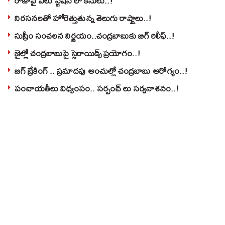
రోజాపై పలు స్టేషన్ లో కేసులు..!
నిరసనలతో హోరెత్తుతున్న తెలుగు రాష్ట్రాలు..!
సుప్రీం సంచలన నిర్ణయం..చంద్రబాబుకు బిగ్ రిలీఫ్..!
జైల్లో చంద్రబాబుపై స్టెరాయిడ్స్ ప్రయోగం..!
బిగ్ బ్రేకింగ్ .. ప్రమాదపు అంచుల్లో చంద్రబాబు ఆరోగ్యం..!
పంచాయతీలు విధ్వంసం.. సర్పంచ్ లు సర్వనాశనం..!