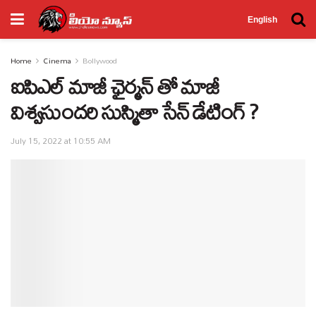
English
Home
Cinema
Bollywood
ఐపిఎల్ మాజీ ఛైర్మన్ తో మాజీ
విశ్వసుందరి సుస్మితా సేన్ డేటింగ్ ?
July 15, 2022 at 10:55 AM