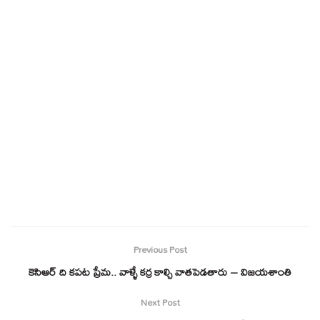
Previous Post
కెసిఆర్ ది కపట ప్రేమ.. వాళ్ళే కర్ర కాల్చి వాతపెడతారు – విజయశాంతి
Next Post