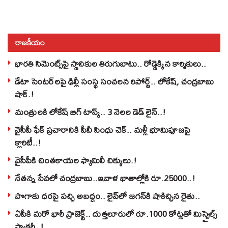
రాజకీయం
భారతి సిమెంట్స్‌పై స్థానికుల తిరుగుబాటు.. రోడ్డెక్కిన కార్మికులు..
డేటా సెంటర్‌లపై ఢిల్లీ సంస్థ సంచలన రిపోర్ట్.. లోకేష్‌, చంద్రబాబు
షాక్‌.!
మంత్రులకి లోకేష్‌ బిగ్‌ టాస్క్‌.. 3 నెలల డెడ్‌ లైన్‌..!
వైసీపీ ఫేక్ ప్రచారానికి పీవీ సింధు చెక్.. మళ్లీ భూమిపూజపై
క్లారిటీ..!
వైసీపీకి చింతకాయల ఫ్యామిలీ చిక్కులు.!
నేతన్న సేవలో చంద్రబాబు..ఇవాళ ఖాతాల్లోకి రూ.25000..!
పొగాకు ధరపై పచ్చి అబద్దం.. లైవ్‌లో జగన్‌కి షాకిచ్చిన రైతు..
ఏపీకి మరో భారీ ప్రాజెక్ట్.. దుత్తలూరులో రూ.1000 కోట్లతో మిస్సైల్స్
ఫ్యాక్టరీ..!