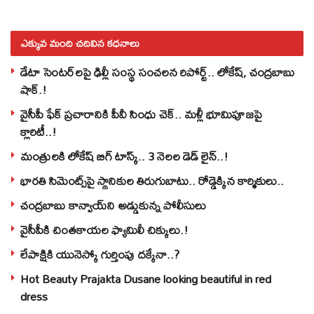
ఎక్కువ మంది చదివిన కధనాలు
డేటా సెంటర్‌లపై ఢిల్లీ సంస్థ సంచలన రిపోర్ట్.. లోకేష్‌, చంద్రబాబు
షాక్‌.!
వైసీపీ ఫేక్ ప్రచారానికి పీవీ సింధు చెక్.. మళ్లీ భూమిపూజపై
క్లారిటీ..!
మంత్రులకి లోకేష్‌ బిగ్‌ టాస్క్‌.. 3 నెలల డెడ్‌ లైన్‌..!
భారతి సిమెంట్స్‌పై స్థానికుల తిరుగుబాటు.. రోడ్డెక్కిన కార్మికులు..
చంద్రబాబు కాన్వాయ్‌ని అడ్డుకున్న పోలీసులు
వైసీపీకి చింతకాయల ఫ్యామిలీ చిక్కులు.!
లేపాక్షికి యునెస్కో గుర్తింపు దక్కేనా..?
Hot Beauty Prajakta Dusane looking beautiful in red
dress