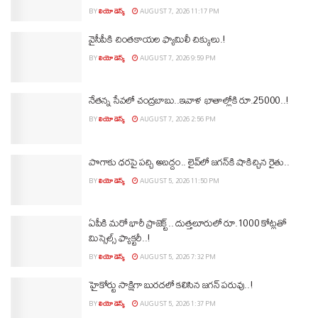
BY
లియో డెస్క్
AUGUST 7, 2026 11:17 PM
వైసీపీకి చింతకాయల ఫ్యామిలీ చిక్కులు.!
BY
లియో డెస్క్
AUGUST 7, 2026 9:59 PM
నేతన్న సేవలో చంద్రబాబు..ఇవాళ ఖాతాల్లోకి రూ.25000..!
BY
లియో డెస్క్
AUGUST 7, 2026 2:56 PM
పొగాకు ధరపై పచ్చి అబద్దం.. లైవ్‌లో జగన్‌కి షాకిచ్చిన రైతు..
BY
లియో డెస్క్
AUGUST 5, 2026 11:50 PM
ఏపీకి మరో భారీ ప్రాజెక్ట్.. దుత్తలూరులో రూ.1000 కోట్లతో
మిస్సైల్స్ ఫ్యాక్టరీ..!
BY
లియో డెస్క్
AUGUST 5, 2026 7:32 PM
హైకోర్టు సాక్షిగా బురదలో కలిసిన జగన్ పరువు..!
BY
లియో డెస్క్
AUGUST 5, 2026 1:37 PM