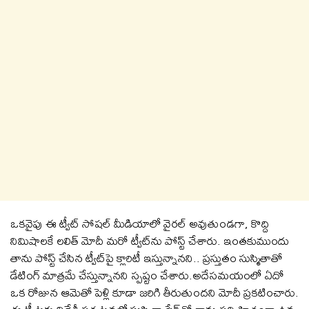
ఒకవైపు ఈ ట్వీట్ సోష‌ల్ మీడియాలో వైర‌ల్ అవుతుండ‌గా, కొద్ది
నిమిషాలకే ల‌లిత్ మోదీ మ‌రో ట్వీట్‌ను పోస్ట్ చేశారు. ఇంత‌కుముందు
తాను పోస్ట్ చేసిన ట్వీట్‌పై క్లారిటీ ఇస్తున్నాన‌ని.. ప్రస్తుతం సుస్మితాతో
డేటింగ్ మాత్ర‌మే చేస్తున్నాన‌ని స్పష్టం చేశారు.అదేసమయంలో ఏదో
ఒక రోజున ఆమెతో పెళ్లి కూడా జ‌రిగి తీరుతుంద‌ని మోదీ ప్ర‌క‌టించారు.