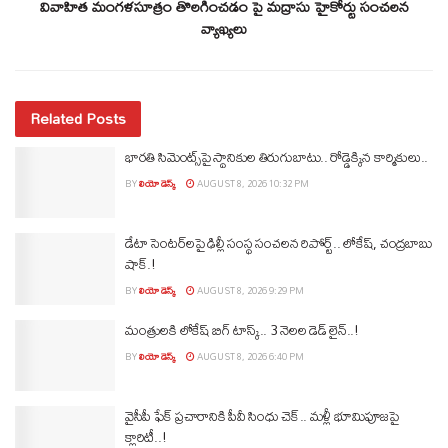
వివాహిత మంగళసూత్రం తొలగించడం పై మద్రాసు హైకోర్టు సంచలన
వ్యాఖ్యలు
Related Posts
భారతి సిమెంట్స్‌పై స్థానికుల తిరుగుబాటు.. రోడ్డెక్కిన కార్మికులు..
BY
లియో డెస్క్
AUGUST 8, 2026 10:32 PM
డేటా సెంటర్‌లపై ఢిల్లీ సంస్థ సంచలన రిపోర్ట్.. లోకేష్‌, చంద్రబాబు
షాక్‌.!
BY
లియో డెస్క్
AUGUST 8, 2026 9:29 PM
మంత్రులకి లోకేష్‌ బిగ్‌ టాస్క్‌.. 3 నెలల డెడ్‌ లైన్‌..!
BY
లియో డెస్క్
AUGUST 8, 2026 6:40 PM
వైసీపీ ఫేక్ ప్రచారానికి పీవీ సింధు చెక్.. మళ్లీ భూమిపూజపై
క్లారిటీ..!