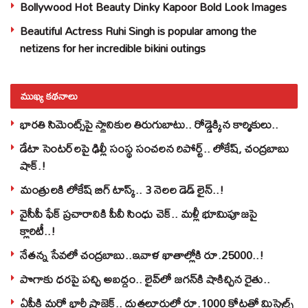
Bollywood Hot Beauty Dinky Kapoor Bold Look Images
Beautiful Actress Ruhi Singh is popular among the
netizens for her incredible bikini outings
ముఖ్య కథనాలు
భారతి సిమెంట్స్‌పై స్థానికుల తిరుగుబాటు.. రోడ్డెక్కిన కార్మికులు..
డేటా సెంటర్‌లపై ఢిల్లీ సంస్థ సంచలన రిపోర్ట్.. లోకేష్‌, చంద్రబాబు
షాక్‌.!
మంత్రులకి లోకేష్‌ బిగ్‌ టాస్క్‌.. 3 నెలల డెడ్‌ లైన్‌..!
వైసీపీ ఫేక్ ప్రచారానికి పీవీ సింధు చెక్.. మళ్లీ భూమిపూజపై
క్లారిటీ..!
నేతన్న సేవలో చంద్రబాబు..ఇవాళ ఖాతాల్లోకి రూ.25000..!
పొగాకు ధరపై పచ్చి అబద్దం.. లైవ్‌లో జగన్‌కి షాకిచ్చిన రైతు..
ఏపీకి మరో భారీ ప్రాజెక్ట్.. దుత్తలూరులో రూ.1000 కోట్లతో మిస్సైల్స్