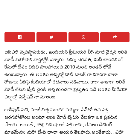
ఐపిఎల్ వ్యవస్థాపకుడు, ఇండియన్ ప్రీమియర్ లీగ్ మాజీ ఛైర్మన్ లలిత్
మోడీ మరోసారి వార్తల్లోకి ఎక్కారు. పన్ను ఎగవేత, మనీ లాండరింగ్
కేసులో దేశం విడిచి పారిపోయిన 2010 నుంచి లండన్ లోనే
ఉంటున్నారు. ఈ అంశం అప్పట్లో హాట్ టాపిక్ గా మారగా చాలా
రోజులు దీనిపై మీడియాలో కథనాలు నడిచాయి. కాగా తాజాగా లలిత్
మోడీ చేసిన ట్వీట్ వైరల్ అవుతుండగా.ప్రస్తుతం ఇదే అంశం మీడియా
వర్గాల్లో సెన్సేషన్ గా మారింది.
బాలీవుడ్ న‌టి, మాజీ విశ్వ సుంద‌రి సుస్మితా సేన్‌తో త‌న పెళ్లి
జరగబోతోంది అంటూ ల‌లిత్ మోడీ ట్విటర్ వేదికగా ఒక ప్ర‌క‌ట‌న
చేశారు. అయితే , కొద్ది నిమిషాలకే పెళ్లి కాదు, కేవ‌లం డేటింగ్
మాత్ర‌మేన‌ని మరో ట్వీట్ ద్వారా ఆయన తెలిపారు.అంతేకాదు.. ఏదో