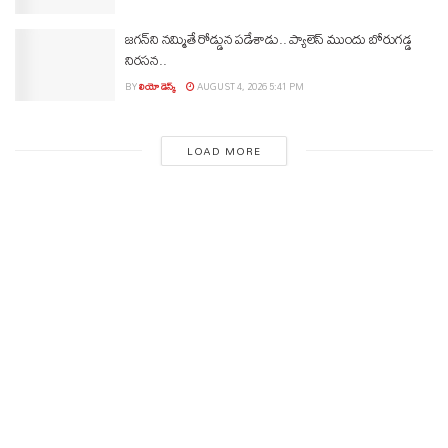
జగన్‌ని నమ్మితే రోడ్డున పడేశాడు.. ప్యాలెస్‌ ముందు బోరుగడ్డ
నిరసన..
BY
లియో డెస్క్
AUGUST 4, 2026 5:41 PM
LOAD MORE