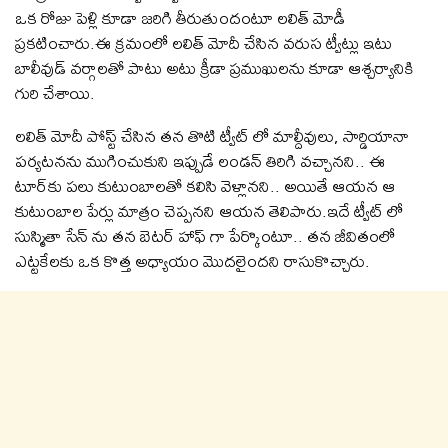
ఒక రోజు పెళ్లి కూడా జ‌రిగి తీరుతుందంటూ లలిత్ మోడీ
ప్ర‌క‌టించారు.ఈ క్రమంలో ల‌లిత్ మోదీ చేసిన వ‌రుస ట్వీట్లు ఇటు
బాలీవుడ్ వ‌ర్గాల‌తో పాటు అటు క్రీడా ప్ర‌ముఖుల‌ను కూడా ఆశ్చ‌ర్యానికి
గురి చేశాయి.
ల‌లిత్ మోదీ పోస్ట్ చేసిన త‌న తొటి ట్వీట్‌ లో మాల్దీవులు, సార్డియానా
ప‌ర్య‌ట‌న‌ను ముగించుకుని ఇప్పుడే లండ‌న్ తిరిగి వ‌చ్చాన‌ని.. ఈ
టూర్‌కు ప‌లు కుటుంబాల‌తో క‌లిసి వెళ్లాన‌ని.. అయితే ఆయ‌న ఆ
కుటుంబాల పేర్లు మాత్రం చెప్ప‌న‌ని ఆయన తెలిపారు.ఇదే ట్వీట్ లో
సుస్మితా సేన్‌ ను త‌న బెట‌ర్ హాఫ్ గా పేర్కొంటూ.. త‌న జీవితంలో
ఎట్ట‌కేల‌కు ఒక కొత్త అధ్యాయం మొద‌లైంద‌ని రాసుకొచ్చారు.