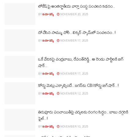
లోకేష్‌పై అంతర్జాతీయ వార్తా సంస్థ సంచలన కథనం..
BY
లియో డెస్క్
NOVEMBER 20, 2025
దోచేసిన సొమ్ము చోరీ.. లిక్కర్ స్కామ్‌లో సంచలనం..!
BY
లియో డెస్క్
NOVEMBER 17, 2025
ఒకే వేదికపై చంద్రబాబు, రేవంత్‌రెడ్డి.. ఆ రెండు పార్టీలకి బిగ్‌
షాక్‌..
BY
లియో డెస్క్
NOVEMBER 17, 2025
కోర్టు మెట్లు ఎక్కాల్సిందే.. జగన్‌కు CBI కోర్టు బిగ్‌షాక్..!
BY
లియో డెస్క్
NOVEMBER 12, 2025
తిరువూరు పంచాయితీపై చర్యలకు రంగం సిద్ధం.. బాబు దగ్గరికి
ఫైల్‌..!
BY
లియో డెస్క్
NOVEMBER 10, 2025