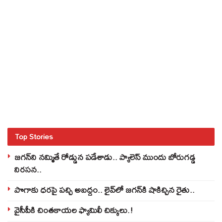
Top Stories
జగన్‌ని నమ్మితే రోడ్డున పడేశాడు.. ప్యాలెస్‌ ముందు బోరుగడ్డ
నిరసన..
పొగాకు ధరపై పచ్చి అబద్దం.. లైవ్‌లో జగన్‌కి షాకిచ్చిన రైతు..
వైసీపీకి చింతకాయల ఫ్యామిలీ చిక్కులు.!