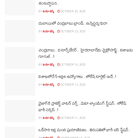
శంకుస్థాపన..
BY
లియో డెస్క్
OCTOBER 25, 2025
దుబాయిలో చంద్రబాబు బ్రాండ్‌.. ఇన్వెస్టర్లు ఫిదా.
BY
లియో డెస్క్
OCTOBER 23, 2025
చంద్రబాబు.. ది టార్చ్‌బేరర్‌.. హైదరాబాద్‌కు మైక్రోసాఫ్ట్‌.. విశాఖకు
గూగుల్‌..!
BY
లియో డెస్క్
OCTOBER 14, 2025
విశాఖలోనే 5 లక్షల ఉద్యోగాలు.. లోకేష్ టార్గెట్ ఇదే..!
BY
లియో డెస్క్
OCTOBER 13, 2025
వైజాగ్‌కి ప్రాజెక్ట్ వాటర్‌ వర్త్‌.. మెటా ల్యాండింగ్ స్టేషన్‌.. లోకేష్‌
భారీ సక్సెస్‌..!
BY
లియో డెస్క్
OCTOBER 11, 2025
ఒకేసారి లక్ష మంది ప్రయాణికులు.. తిరుపతిలో భారీ బస్‌ స్టేషన్‌..
BY
లియో డెస్క్
SEPTEMBER 15, 2025