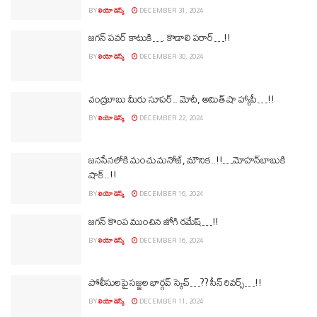
BY
లియో డెస్క్
DECEMBER 31, 2024
జగన్‌ పవర్‌ కాటుకి…. కొడాలి పరార్‌…!!
BY
లియో డెస్క్
DECEMBER 30, 2024
చంద్రబాబు మీరు సూపర్‌.. మోదీ, అమిత్‌ షా హ్యాపీ…!!
BY
లియో డెస్క్
DECEMBER 22, 2024
జనసేనలోకి మంచు మనోజ్‌, మౌనిక..!!…మోహన్‌బాబుకి
షాక్‌..!!
BY
లియో డెస్క్
DECEMBER 16, 2024
జగన్‌ కొంప ముంచిన జోగి రమేష్‌…!!
BY
లియో డెస్క్
DECEMBER 16, 2024
పోలీసులపై సజ్జల భార్గవ్‌ స్కెచ్‌…?? సీన్‌ రివర్స్‌…!!
BY
లియో డెస్క్
DECEMBER 11, 2024