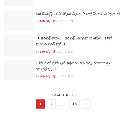
విజయమ్మపై జగన్‌ కత్తి దూస్తాడా..?? కాళ్ల బేరానికి వస్తాడా..??
BY
లియో డెస్క్
JULY 19, 2024
10 జనపథ్ కాదు.. 1 జనపథ్.. చంద్రబాబు ఆఫీస్‌.. ఢిల్లీలో
మరింత పవర్ ఫుల్..!!
BY
లియో డెస్క్
JULY 18, 2024
ఏపీకి మరో పవర్ ఫుల్ ఆఫీసర్.. ఇక డ్రగ్స్, గంజాయిపై
యుద్ధభేరి…!!
BY
లియో డెస్క్
JULY 18, 2024
PAGE 1 OF 18
1
2
…
18