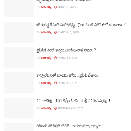
BY
లియో డెస్క్
JUNE 14, 2025
బోరుగడ్డ కేసులో మరో ట్విస్ట్‌.. జైలు నుండి ఫోన్‌ లోనే దందాలు..?
BY
లియో డెస్క్
MARCH 10, 2025
వైసీపీకి మరో ఇద్దరు ఎంపీలు రాజీనామా..?
BY
లియో డెస్క్
MARCH 5, 2025
కార్పొరేషన్లలో కూటమి జోరు.. వైసీపీ బేజారు..!
BY
లియో డెస్క్
MARCH 3, 2025
11 బాటిళ్లు.. 151 డిగ్రీల హీట్‌.. మళ్లీ ఏసేసిన పృధ్వీ..!
BY
లియో డెస్క్
FEBRUARY 24, 2025
రెడ్‌బుక్‌తో ఢిల్లీకి లోకేష్‌..జగన్‌కు కొత్త చిక్కులు..