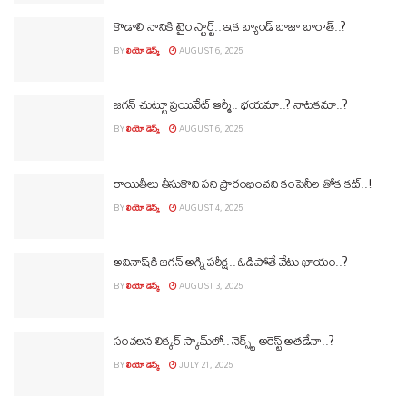
కొడాలి నానికి టైం స్టార్ట్.. ఇక బ్యాండ్‌ బాజా బారాత్‌..?
BY
లియో డెస్క్
AUGUST 6, 2025
జగన్‌ చుట్టూ ప్రయివేట్ ఆర్మీ.. భయమా..? నాటకమా..?
BY
లియో డెస్క్
AUGUST 6, 2025
రాయితీలు తీసుకొని పని ప్రారంభించని కంపెనీల తోక కట్‌..!
BY
లియో డెస్క్
AUGUST 4, 2025
అవినాష్‌కి జగన్‌ అగ్ని పరీక్ష.. ఓడిపోతే వేటు ఖాయం..?
BY
లియో డెస్క్
AUGUST 3, 2025
సంచలన లిక్కర్‌ స్కామ్‌లో.. నెక్స్ట్ అరెస్ట్‌ అతడేనా..?
BY
లియో డెస్క్
JULY 21, 2025