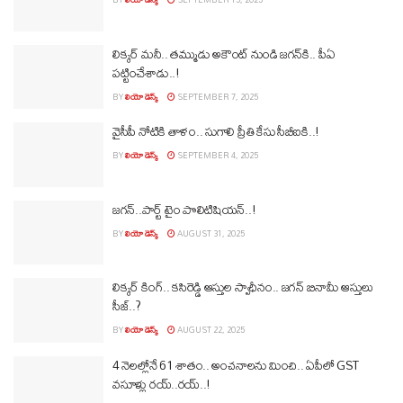
లిక్కర్‌ మనీ.. తమ్ముడు అకౌంట్‌ నుండి జగన్‌కి.. పీఏ
పట్టించేశాడు..!
BY
లియో డెస్క్
SEPTEMBER 7, 2025
వైసీపీ నోటికి తాళం.. సుగాలి ప్రీతి కేసు సీబీఐకి..!
BY
లియో డెస్క్
SEPTEMBER 4, 2025
జగన్‌..పార్ట్ టైం పొలిటిషియన్‌..!
BY
లియో డెస్క్
AUGUST 31, 2025
లిక్కర్‌ కింగ్‌.. కసిరెడ్డి ఆస్తుల స్వాధీనం.. జగన్‌ బినామీ ఆస్తులు
సీజ్‌..?
BY
లియో డెస్క్
AUGUST 22, 2025
4 నెలల్లోనే 61 శాతం.. అంచనాలను మించి.. ఏపీలో GST
వసూళ్లు రయ్‌..రయ్‌..!