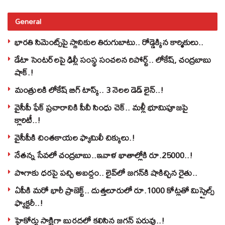
General
భారతి సిమెంట్స్‌పై స్థానికుల తిరుగుబాటు.. రోడ్డెక్కిన కార్మికులు..
డేటా సెంటర్‌లపై ఢిల్లీ సంస్థ సంచలన రిపోర్ట్.. లోకేష్‌, చంద్రబాబు
షాక్‌.!
మంత్రులకి లోకేష్‌ బిగ్‌ టాస్క్‌.. 3 నెలల డెడ్‌ లైన్‌..!
వైసీపీ ఫేక్ ప్రచారానికి పీవీ సింధు చెక్.. మళ్లీ భూమిపూజపై
క్లారిటీ..!
వైసీపీకి చింతకాయల ఫ్యామిలీ చిక్కులు.!
నేతన్న సేవలో చంద్రబాబు..ఇవాళ ఖాతాల్లోకి రూ.25000..!
పొగాకు ధరపై పచ్చి అబద్దం.. లైవ్‌లో జగన్‌కి షాకిచ్చిన రైతు..
ఏపీకి మరో భారీ ప్రాజెక్ట్.. దుత్తలూరులో రూ.1000 కోట్లతో మిస్సైల్స్
ఫ్యాక్టరీ..!
హైకోర్టు సాక్షిగా బురదలో కలిసిన జగన్ పరువు..!