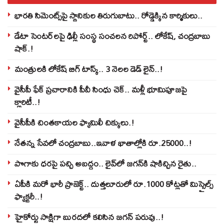
భారతి సిమెంట్స్‌పై స్థానికుల తిరుగుబాటు.. రోడ్డెక్కిన కార్మికులు..
డేటా సెంటర్‌లపై ఢిల్లీ సంస్థ సంచలన రిపోర్ట్.. లోకేష్‌, చంద్రబాబు
షాక్‌.!
మంత్రులకి లోకేష్‌ బిగ్‌ టాస్క్‌.. 3 నెలల డెడ్‌ లైన్‌..!
వైసీపీ ఫేక్ ప్రచారానికి పీవీ సింధు చెక్.. మళ్లీ భూమిపూజపై
క్లారిటీ..!
వైసీపీకి చింతకాయల ఫ్యామిలీ చిక్కులు.!
నేతన్న సేవలో చంద్రబాబు..ఇవాళ ఖాతాల్లోకి రూ.25000..!
పొగాకు ధరపై పచ్చి అబద్దం.. లైవ్‌లో జగన్‌కి షాకిచ్చిన రైతు..
ఏపీకి మరో భారీ ప్రాజెక్ట్.. దుత్తలూరులో రూ.1000 కోట్లతో మిస్సైల్స్
ఫ్యాక్టరీ..!
హైకోర్టు సాక్షిగా బురదలో కలిసిన జగన్ పరువు..!