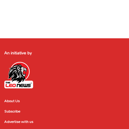
An initiative by
About Us
Subscribe
Advertise with us