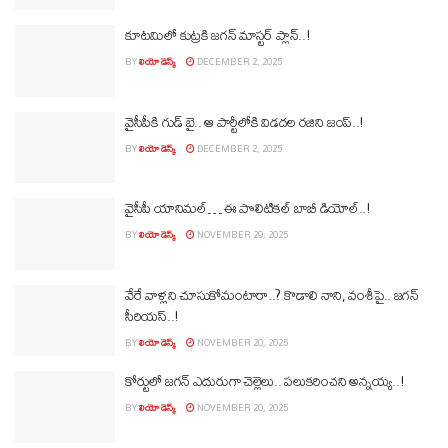
కూటమిలో కుట్రకి జగన్‌ మాస్టర్‌ ప్లాన్..!
BY
లియో డెస్క్
DECEMBER 2, 2025
వైసీపీకి గుడ్‌ బై.. ఆ పార్టీలోకి విడదల రజిని జంప్‌..!
BY
లియో డెస్క్
DECEMBER 2, 2025
వైసీపీ యానిమల్‌… ఈ పొలిటికల్‌ బాబీ డియోల్‌..!
BY
లియో డెస్క్
NOVEMBER 29, 2025
వేరే వాళ్లని చూసుకోమంటారా..? కొడాలి నాని, వంశీపై.. జగన్‌
సీరియస్..!
BY
లియో డెస్క్
NOVEMBER 20, 2025
కోర్టులో జగన్‌ ఎదురుగా చెల్లెలు.. పలుకరించని అన్నయ్య..!
BY
లియో డెస్క్
NOVEMBER 20, 2025