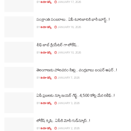
BY
లియో డెస్క్
JANUARY 17, 2026
సంక్రాంతి సంబరాలు.. ఏపీ టూరిజానికి భారీ బూస్ట్‌..!
BY
లియో డెస్క్
JANUARY 16, 2026
చీఫ్ జాబ్ క్రియేటర్ గా లోకేష్..
BY
లియో డెస్క్
JANUARY 10, 2026
తెలంగాణకు పోలవరం నీళ్లు.. చంద్రబాబు బంపర్‌ ఆఫర్‌..!
BY
లియో డెస్క్
JANUARY 7, 2026
ఏపీ ప్రజలకు న్యూ ఇయర్‌ గిఫ్ట్‌..4,500 కోట్ల మేర రిలీఫ్‌..!
BY
లియో డెస్క్
JANUARY 3, 2026
లోకేష్ కృషి.. ఏపీకి మోదీ గుడ్‌న్యూస్‌..!
BY
లియో డెస్క్
JANUARY 2, 2026