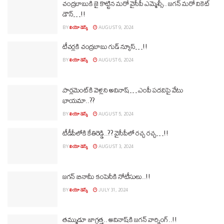
చంద్రబాబుకి జై కొట్టిన మరో వైసీపీ ఎమ్మెల్సీ.. జగన్ మరో వికెట్
డౌన్…!!
BY
లియో డెస్క్
AUGUST 9, 2024
టీచర్లకి చంద్రబాబు గుడ్‌ న్యూస్‌…!!
BY
లియో డెస్క్
AUGUST 6, 2024
పార్లమెంట్‌కి వెళ్లని అవినాష్‌… ఎంపీ పదవిపై వేటు
ఖాయమా..??
BY
లియో డెస్క్
AUGUST 5, 2024
టీడీపీలోకి కేతిరెడ్డి..?? వైసీపీలో రచ్చ రచ్చ…!!
BY
లియో డెస్క్
AUGUST 3, 2024
జగన్‌ బినామీ కంపెనీకి నోటీసులు..!!
BY
లియో డెస్క్
JULY 31, 2024
తమ్ముడూ జాగ్రత్త.. అవినాష్‌కి జగన్‌ వార్నింగ్‌..!!