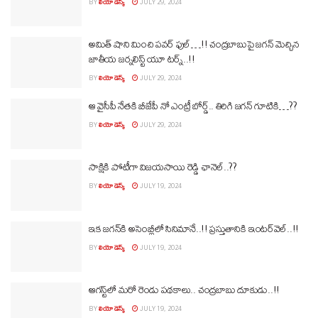
BY
లియో డెస్క్
JULY 29, 2024
అమిత్‌ షాని మించి పవర్‌ ఫుల్‌…!! చంద్రబాబుపై జగన్‌ మెచ్చిన
జాతీయ జర్నలిస్ట్‌ యూ టర్న్‌..!!
BY
లియో డెస్క్
JULY 29, 2024
ఆ వైసీపీ నేతకి బీజేపీ నో ఎంట్రీ బోర్డ్‌.. తిరిగి జగన్‌ గూటికి…??
BY
లియో డెస్క్
JULY 29, 2024
సాక్షికి పోటీగా విజయసాయి రెడ్డి ఛానెల్‌..??
BY
లియో డెస్క్
JULY 19, 2024
ఇక జగన్‌కి అసెంబ్లీలో సినిమానే..!! ప్రస్తుతానికి ఇంటర్‌వెల్‌..!!
BY
లియో డెస్క్
JULY 19, 2024
ఆగస్ట్‌లో మరో రెండు పథకాలు.. చంద్రబాబు దూకుడు..!!
BY
లియో డెస్క్
JULY 19, 2024