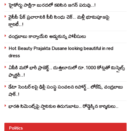
హైకోర్టు సాక్షిగా బురదలో కలిసిన జగన్ పరువు..!
వైసీపీ ఫేక్ ప్రచారానికి పీవీ సింధు చెక్.. మళ్లీ భూమిపూజపై
క్లారిటీ..!
చంద్రబాబు కాన్వాయ్‌ని అడ్డుకున్న పోలీసులు
Hot Beauty Prajakta Dusane looking beautiful in red
dress
ఏపీకి మరో భారీ ప్రాజెక్ట్.. దుత్తలూరులో రూ.1000 కోట్లతో మిస్సైల్స్
ఫ్యాక్టరీ..!
డేటా సెంటర్‌లపై ఢిల్లీ సంస్థ సంచలన రిపోర్ట్.. లోకేష్‌, చంద్రబాబు
షాక్‌.!
భారతి సిమెంట్స్‌పై స్థానికుల తిరుగుబాటు.. రోడ్డెక్కిన కార్మికులు..
Politics