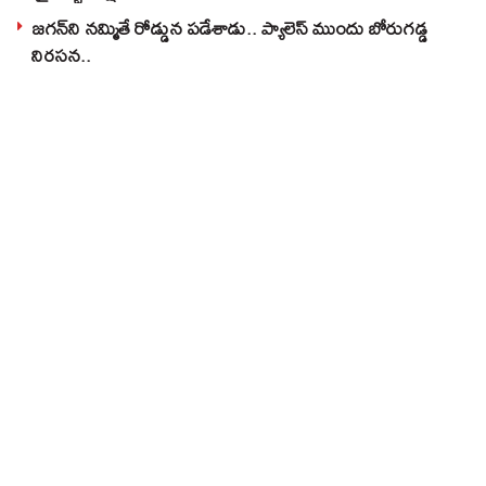
జగన్‌ని నమ్మితే రోడ్డున పడేశాడు.. ప్యాలెస్‌ ముందు బోరుగడ్డ
నిరసన..