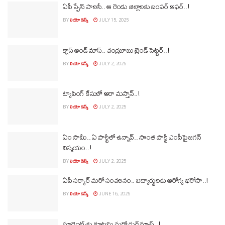
ఏపీ స్పేస్‌ పాలసీ.. ఆ రెండు జిల్లాలకు బంపర్ ఆఫర్‌..!
BY
లియో డెస్క్
JULY 15, 2025
క్లాస్‌ అండ్ మాస్‌.. చంద్రబాబు ట్రెండ్ సెట్టర్..!
BY
లియో డెస్క్
JULY 2, 2025
ట్యాపింగ్ కేసులో ఆరా మస్తాన్‌..!
BY
లియో డెస్క్
JULY 2, 2025
ఏం సామీ.. ఏ పార్టీలో ఉన్నావ్‌.. సొంత పార్టీ ఎంపీపై జగన్‌
విస్మయం..!
BY
లియో డెస్క్
JULY 2, 2025
ఏపీ సర్కార్‌ మరో సంచలనం.. విద్యార్థులకు ఆరోగ్య భరోసా..!
BY
లియో డెస్క్
JUNE 16, 2025
స్టూడెంట్స్‌కు కూటమి మరో గుడ్‌న్యూస్‌..!