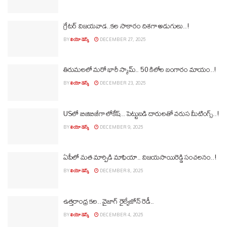
గ్రేటర్ విజయవాడ..కల సాకారం దిశగా అడుగులు..!
BY
లియో డెస్క్
DECEMBER 27, 2025
తిరుమలలో మరో భారీ స్కామ్.. 50 కిలోల బంగారం మాయం..!
BY
లియో డెస్క్
DECEMBER 23, 2025
USలో బిజిబిజీగా లోకేష్.. పెట్టుబడి దారులతో వరుస మీటింగ్స్‌..!
BY
లియో డెస్క్
DECEMBER 9, 2025
ఏపీలో మత మార్పిడి మాఫియా.. విజయసాయిరెడ్డి సంచలనం..!
BY
లియో డెస్క్
DECEMBER 8, 2025
ఉత్తరాంధ్ర కల.. వైజాగ్‌ రైల్వేజోన్‌ రెడీ..
BY
లియో డెస్క్
DECEMBER 4, 2025