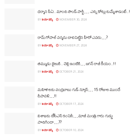
ధర్మాన పీఏ.. మాంచి సౌండ్‌ పార్టీ…. ఎన్ని కోట్లు కుమ్మేశాడంటే..!
BY
లియో డెస్క్
NOVEMBER 30, 2024
రామ్‌ గోపాల్ వర్మను దాచిపెట్టిన హీరో ఎవరు…?
BY
లియో డెస్క్
NOVEMBER 27, 2024
తమ్ముడు జైలుకి.. చెల్లి ఇంటికి… జగన్‌ రాజీ కీయం..!!
BY
లియో డెస్క్
OCTOBER 21, 2024
మహిళలకు చంద్రబాబు గుడ్‌ న్యూస్‌… 15 రోజుల ముందే
దీపావళి…!!
BY
లియో డెస్క్
OCTOBER 17, 2024
విశాఖకు టీసీఎస్‌ కంపెనీ… మాజీ మంత్రి గారు గుడ్డు
పొదిగిందా…??
BY
లియో డెస్క్
OCTOBER 10, 2024