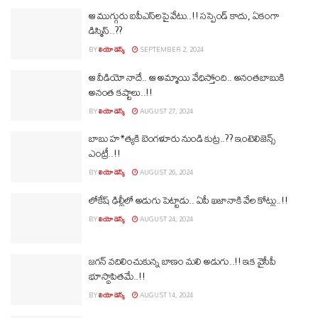
ఆ ముగ్గురు ఐపీఎస్‌లపై వేటు..!! సస్పెండ్ కాదు, ఏకంగా
డిస్మిస్..??
BY
లియో డెస్క్
SEPTEMBER 2, 2024
ఆ వీడియో నాదే.. ఆ అమ్మాయి వేధిస్తోంది.. అనంతబాబుకి
అనంత కష్టాలు..!!
BY
లియో డెస్క్
AUGUST 27, 2024
బాబు హ*త్యకి బెంగళూరు నుండి కుట్ర..?? ఇంటెలిజెన్స్
ఎంట్రీ..!!
BY
లియో డెస్క్
AUGUST 26, 2024
లోకేష్‌ ఢిల్లీలో అడుగు పెట్టాడు.. ఏపీ ఖజానాకి వేల కోట్లు..!!
BY
లియో డెస్క్
AUGUST 24, 2024
జగన్‌ వదిలించుకున్న బాణం మలి అడుగు..!! ఇక వైసీపీ
భూస్థాపితమే..!!
BY
లియో డెస్క్
AUGUST 14, 2024