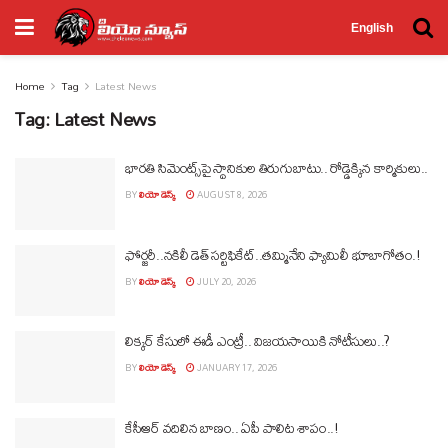
English
Home
Tag
Latest News
Tag:
Latest News
భారతి సిమెంట్స్‌పై స్థానికుల తిరుగుబాటు.. రోడ్డెక్కిన కార్మికులు..
BY
లియో డెస్క్
AUGUST 8, 2026
ఫోర్జరీ..నకిలీ డెత్ సర్టిఫికేట్..తమ్మినేని ఫ్యామిలీ భూబాగోతం.!
BY
లియో డెస్క్
JULY 20, 2026
లిక్కర్ కేసులో ఈడీ ఎంట్రీ.. విజయసాయికి నోటీసులు..?
BY
లియో డెస్క్
JANUARY 17, 2026
కేసీఆర్‌ వదిలిన బాణం.. ఏపీ పాలిట శాపం..!