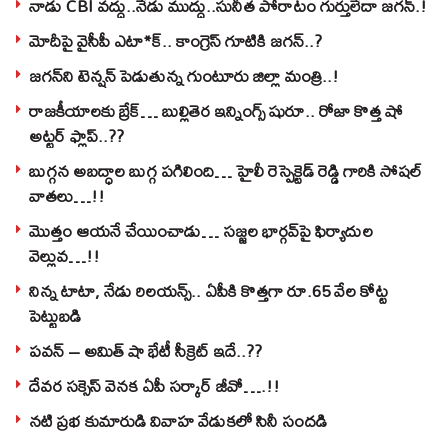
నాడు CBI వద్దు..నేడు ముద్దు..సునీత పోరాటం గుర్తులేదా జగన్.!
మోదీపై వైసీపీ ఎటా*క్.. కాంగ్రెస్ గూటికి జగన్..?
జగన్‌ని టెన్షన్‌ పెడుతున్న గుంటూరు జిల్లా మంత్రి..!
రాజకీయాలకు బ్రేక్… బుల్లితెర ఇన్నింగ్స్ షురూ.. రోజా కొత్త షో
అట్టర్ ఫ్లాప్..??
బుగ్గన అబద్ధాల బుగ్గ పగిలింది… హైలీ రెస్పెక్టెడ్‌ రెడ్డి గారికి సోషల్‌
వాతలు…!!
మొత్తం ఆయనే చేయించాడు… సజ్జల భార్గవ్‌పై ఫిర్యాదుల
వెల్లువ…!!
నిన్న టాటా, నేడు రిలయన్స్.. ఏపీకి కొత్తగా రూ.65 వేల కోట్ట
పెట్టుబడి
పవన్‌ – అమిత్‌ షా భేటీ సీక్రెట్‌ ఇదే..??
దేవర సక్సెస్‌ వెనక ఏపీ సర్కార్‌ జీవో….!!
నటి ప్రభ కుమారుడి వివాహ వేడుకలో సినీ సందడి