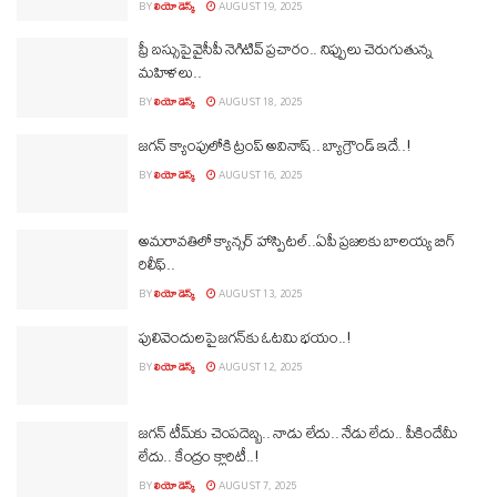
BY
లియో డెస్క్
AUGUST 19, 2025
ఫ్రీ బస్సుపై వైసీపీ నెగిటివ్‌ ప్రచారం.. నిప్పులు చెరుగుతున్న
మహిళలు..
BY
లియో డెస్క్
AUGUST 18, 2025
జగన్‌ క్యాంపులోకి ట్రంప్ అవినాష్‌.. బ్యాగ్రౌండ్ ఇదే..!
BY
లియో డెస్క్
AUGUST 16, 2025
అమరావతిలో క్యాన్సర్ హాస్పిటల్‌..ఏపీ ప్రజలకు బాలయ్య బిగ్‌
రిలీఫ్‌..
BY
లియో డెస్క్
AUGUST 13, 2025
పులివెందులపై జగన్‌కు ఓటమి భయం..!
BY
లియో డెస్క్
AUGUST 12, 2025
జగన్‌ టీమ్‌కు చెంపదెబ్బ.. నాడు లేదు.. నేడు లేదు.. పీకిందేమీ
లేదు.. కేంద్రం క్లారిటీ..!
BY
లియో డెస్క్
AUGUST 7, 2025