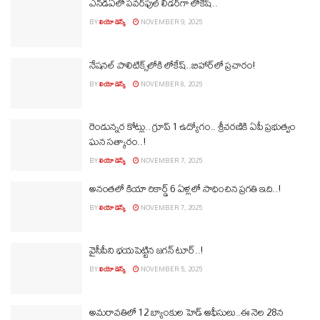
ఎన్‌డీఏలో పవర్‌ఫుల్‌ లీడర్‌గా లోకేష్‌..
BY
లియో డెస్క్
NOVEMBER 9, 2025
నేషనల్ పాలిటిక్స్‌లోకి లోకేష్‌..బిహార్‌లో ప్రచారం!
BY
లియో డెస్క్
NOVEMBER 8, 2025
రెండున్నర కోట్లు.. గ్రూప్‌ 1 ఉద్యోగం.. శ్రీచరణికి ఏపీ ప్రభుత్వం
ఘన సత్కారం..!
BY
లియో డెస్క్
NOVEMBER 7, 2025
అనంతలో కియా రికార్డ్‌ 6 ఏళ్లలో సాధించిన ప్రగతి ఇది..!
BY
లియో డెస్క్
NOVEMBER 7, 2025
వైసీపీని భయపెట్టిన జగన్‌ టూర్‌..!
BY
లియో డెస్క్
NOVEMBER 5, 2025
అమరావతిలో 12 బ్యాంకుల హెడ్‌ ఆఫీసులు..ఈ నెల 28న