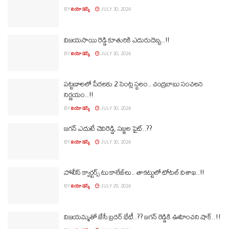
BY
లియో డెస్క్
JULY 30, 2024
విజయసాయి రెడ్డి కూతురికి ఎదురుదెబ్బ..!!
BY
లియో డెస్క్
JULY 30, 2024
పట్టణాలలో పేదలకు 2 సెంట్ల స్థలం.. చంద్రబాబు సంచలన
నిర్ణయం..!!
BY
లియో డెస్క్
JULY 30, 2024
జగన్‌ ఎదుటే చెవిరెడ్డి, సజ్జల ఫైట్‌..??
BY
లియో డెస్క్
JULY 30, 2024
పోలీస్‌ క్వార్టర్స్‌ టు కాలేజ్‌లు.. తాకట్టులో టోటల్ విశాఖ..!!
BY
లియో డెస్క్
JULY 29, 2024
విజయమ్మతో జేసీ బ్రదర్ భేటీ..?? జగన్ రెడ్డికి ఊహించని షాక్..!!