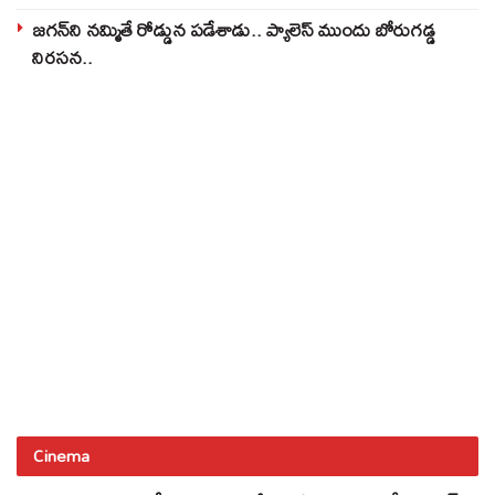
జగన్‌ని నమ్మితే రోడ్డున పడేశాడు.. ప్యాలెస్‌ ముందు బోరుగడ్డ
నిరసన..
Cinema