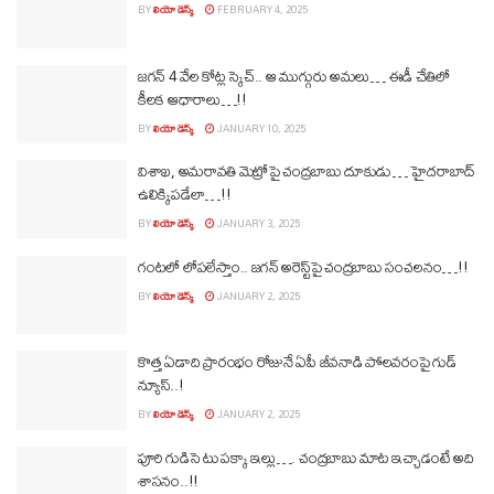
BY
లియో డెస్క్
FEBRUARY 4, 2025
జగన్‌ 4 వేల కోట్ల స్కెచ్‌.. ఆ ముగ్గురు అమలు… ఈడీ చేతిలో
కీలక ఆధారాలు…!!
BY
లియో డెస్క్
JANUARY 10, 2025
విశాఖ, అమరావతి మెట్రోపై చంద్రబాబు దూకుడు… హైదరాబాద్‌
ఉలిక్కిపడేలా…!!
BY
లియో డెస్క్
JANUARY 3, 2025
గంటలో లోపలేస్తాం.. జగన్‌ అరెస్ట్‌పై చంద్రబాబు సంచలనం…!!
BY
లియో డెస్క్
JANUARY 2, 2025
కొత్త ఏడాది ప్రారంభం రోజునే ఏపీ జీవనాడి పోలవరంపై గుడ్‌
న్యూస్..!
BY
లియో డెస్క్
JANUARY 2, 2025
పూరి గుడిసె టు పక్కా ఇల్లు…. చంద్రబాబు మాట ఇచ్చాడంటే అది
శాసనం..!!