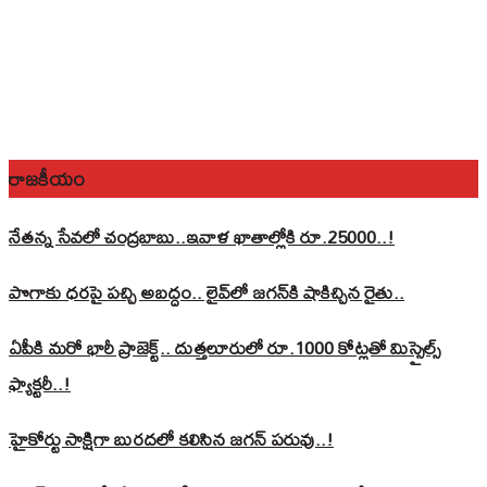
రాజకీయం
నేతన్న సేవలో చంద్రబాబు..ఇవాళ ఖాతాల్లోకి రూ.25000..!
పొగాకు ధరపై పచ్చి అబద్దం.. లైవ్‌లో జగన్‌కి షాకిచ్చిన రైతు..
ఏపీకి మరో భారీ ప్రాజెక్ట్.. దుత్తలూరులో రూ.1000 కోట్లతో మిస్సైల్స్
ఫ్యాక్టరీ..!
హైకోర్టు సాక్షిగా బురదలో కలిసిన జగన్ పరువు..!