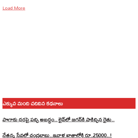
Load More
ఎక్కువ మంది చదివిన కధనాలు
పొగాకు ధరపై పచ్చి అబద్దం.. లైవ్‌లో జగన్‌కి షాకిచ్చిన రైతు..
నేతన్న సేవలో చంద్రబాబు..ఇవాళ ఖాతాల్లోకి రూ.25000..!