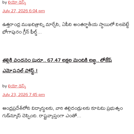
by
లియో డెస్క్
July 27, 2026 6:04 pm
ఉత్తరాంధ్ర ముఖచిత్రాన్ని మార్చేసి, ఏపీని అంతర్జాతీయ స్థాయిలో నిలబెట్టే
భోగాపురం గ్రీన్ ఫీల్డ్...
తల్లికి వందనం షురూ.. 67.47 లక్షల మందికి లబ్ధి.. లోకేష్‌
ఎమోషనల్ పోస్ట్‌.!
by
లియో డెస్క్
July 23, 2026 7:45 pm
ఆంధ్రప్రదేశ్‌లోని విద్యార్థులకు, వారి తల్లిదండ్రులకు కూటమి ప్రభుత్వం
గుడ్‌న్యూస్ చెప్పింది. రాష్ట్రవ్యాప్తంగా ఎంతో...