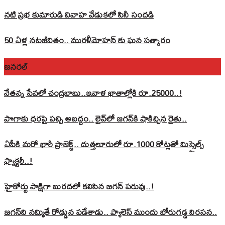
నటి ప్రభ కుమారుడి వివాహ వేడుకలో సినీ సందడి
50 ఏళ్ల నటజీవితం.. మురళీమోహన్ కు ఘన సత్కారం
జనరల్
నేతన్న సేవలో చంద్రబాబు..ఇవాళ ఖాతాల్లోకి రూ.25000..!
పొగాకు ధరపై పచ్చి అబద్దం.. లైవ్‌లో జగన్‌కి షాకిచ్చిన రైతు..
ఏపీకి మరో భారీ ప్రాజెక్ట్.. దుత్తలూరులో రూ.1000 కోట్లతో మిస్సైల్స్
ఫ్యాక్టరీ..!
హైకోర్టు సాక్షిగా బురదలో కలిసిన జగన్ పరువు..!
జగన్‌ని నమ్మితే రోడ్డున పడేశాడు.. ప్యాలెస్‌ ముందు బోరుగడ్డ నిరసన..