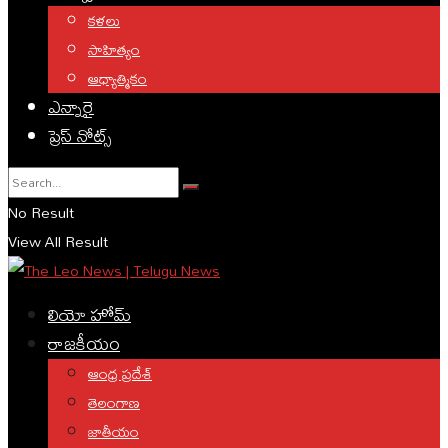
కళలు
సాహిత్యం
ఆధ్యాత్మికం
ఎన్నారై
ప్రెస్ నోట్స్
No Result
View All Result
లియో హోమ్
రాజకీయం
ఆంధ్ర ప్రదేశ్
తెలంగాణ
జాతీయం