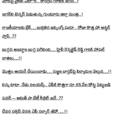
మోదీపై వైసీపీ ఎటా*క్.. కాంగ్రెస్ గూటికి జగన్..?
జగన్‌ని టెన్షన్‌ పెడుతున్న గుంటూరు జిల్లా మంత్రి..!
రాజకీయాలకు బ్రేక్… బుల్లితెర ఇన్నింగ్స్ షురూ.. రోజా కొత్త షో అట్టర్
ఫ్లాప్..??
బుగ్గన అబద్ధాల బుగ్గ పగిలింది… హైలీ రెస్పెక్టెడ్‌ రెడ్డి గారికి సోషల్‌
వాతలు…!!
మొత్తం ఆయనే చేయించాడు… సజ్జల భార్గవ్‌పై ఫిర్యాదుల వెల్లువ…!!
నిన్న టాటా, నేడు రిలయన్స్.. ఏపీకి కొత్తగా రూ.65 వేల కోట్ట పెట్టుబడి
పవన్‌ – అమిత్‌ షా భేటీ సీక్రెట్‌ ఇదే..??
దేవర సక్సెస్‌ వెనక ఏపీ సర్కార్‌ జీవో….!!