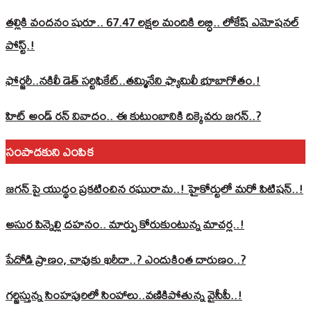
తల్లికి వందనం షురూ.. 67.47 లక్షల మందికి లబ్ధి.. లోకేష్‌ ఎమోషనల్
పోస్ట్‌.!
ఫోర్జరీ..నకిలీ డెత్ సర్టిఫికేట్..తమ్మినేని ఫ్యామిలీ భూబాగోతం.!
హిట్ అండ్ రన్ వివాదం.. ఈ కుటుంబానికి దిక్కెవరు జగన్..?
సంపాదకుని ఎంపిక
జగన్ పై యుద్థం ప్రకటించిన రఘురామ..! హైకోర్టులో మరో పిటిషన్..!
అసుర పిన్నెల్లి దహనం.. మార్పు కోరుకుంటున్న మాచర్ల..!
పేదోడి ప్రాణం, చావుకు ఖరీదా..? ఎందుకింత దారుణం..?
గర్జిస్తున్న సింహపురిలో సింహాలు..వణికిపోతున్న వైసీపీ..!