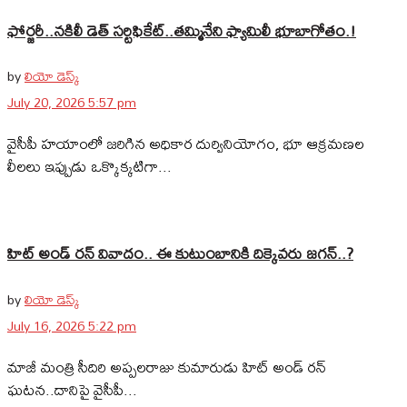
ఫోర్జరీ..నకిలీ డెత్ సర్టిఫికేట్..తమ్మినేని ఫ్యామిలీ భూబాగోతం.!
by
లియో డెస్క్
July 20, 2026 5:57 pm
వైసీపీ హయాంలో జరిగిన అధికార దుర్వినియోగం, భూ ఆక్రమణల
లీలలు ఇప్పుడు ఒక్కొక్కటిగా...
హిట్ అండ్ రన్ వివాదం.. ఈ కుటుంబానికి దిక్కెవరు జగన్..?
by
లియో డెస్క్
July 16, 2026 5:22 pm
మాజీ మంత్రి సీదిరి అప్పలరాజు కుమారుడు హిట్ అండ్ రన్‌
ఘటన..దానిపై వైసీపీ...