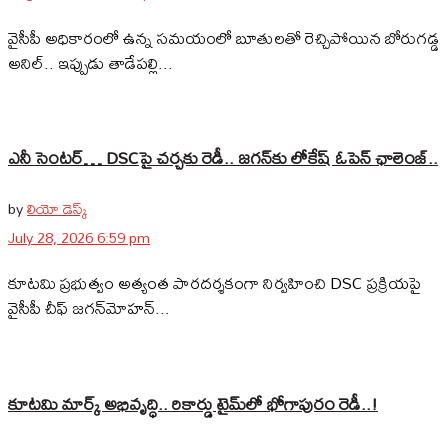
వైసీపీ అధికారంలో ఉన్న సమయంలో బూతులతో రెచ్చిపోయిన బోరుగడ్డ
అనిల్‌.. ఇప్పుడు తాడేపల్లి...
ఎనీ సెంటర్‌… DSCపై చర్చకు రెడీ.. జగన్‌కు లోకేష్‌ ఓపెన్ ఛాలెంజ్..
by
లియో డెస్క్
July 28, 2026 6:59 pm
కూటమి ప్రభుత్వం అత్యంత పారదర్శకంగా నిర్వహించి DSC ప్రక్రియపై
వైసీపీ చీఫ్ జగన్‌మోహన్...
కూటమి మార్క్ అభివృద్ధి.. రికార్డు టైమ్‌లో భోగాపురం రెడీ..!