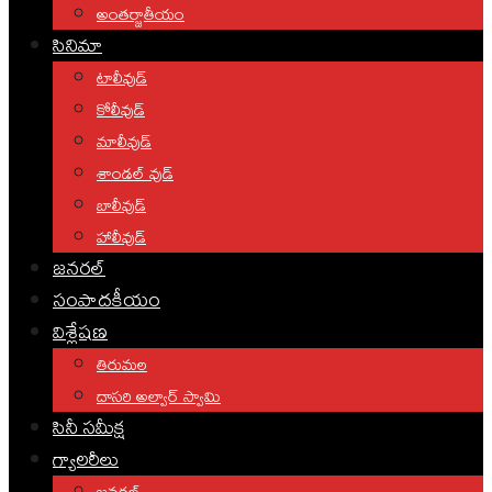
అంతర్జాతీయం
సినిమా
టాలీవుడ్
కోలీవుడ్
మాలీవుడ్
శాండల్ వుడ్
బాలీవుడ్
హాలీవుడ్
జనరల్
సంపాదకీయం
విశ్లేషణ
తిరుమల
దాసరి అల్వార్ స్వామి
సినీ సమీక్ష
గ్యాలరీలు
జనరల్