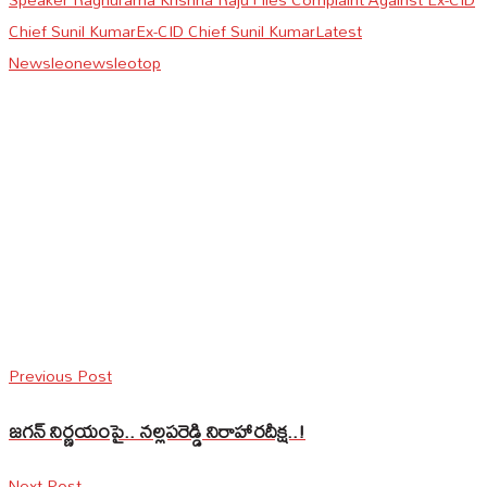
Chief Sunil Kumar
Ex-CID Chief Sunil Kumar
Latest
News
leonews
leotop
Previous Post
జగన్‌ నిర్ణయంపై.. నల్లపరెడ్డి నిరాహారదీక్ష..!
Next Post