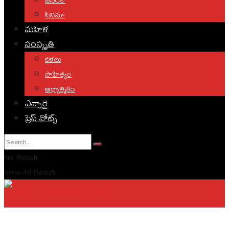
సినిమా
మహిళ
సంస్కృతి
కళలు
సాహిత్యం
ఆధ్యాత్మికం
ఎన్నారై
ప్రెస్ నోట్స్
No Result
View All Result
English