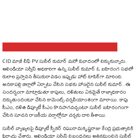
Share on Facebook
Share on Twitter
Share on WhatsApp
CID మాజీ చీఫ్‌ PV సునీల్‌ కుమార్ మరో వివాదంలో చిక్కుకున్నారు.
ఆలిండియా సర్వీస్‌ అధికారిగా ఉన్న సునీల్‌ కుమార్‌ ఓ బహిరంగ సభలో
కులాల ప్రస్తావన తీసుకురావడం ఇప్పుడు హాట్‌ టాపిక్‌గా మారింది.
అనకాపల్లి జిల్లాలో ఏర్పాటు చేసిన సభకు హాజరైన సునీల్‌ కుమార్‌..ఈ
సందర్భంగా మాట్లాడుతూ కాపులు, దళితులు ఏకమైతే రాజ్యాధికారం
దక్కుతుందంటూ చేసిన కామెంట్స్‌ చర్చనీయాంశంగా మారాయి. కాపు
సీఎం, దళిత డిప్యూటీ సీఎం కొనసాగవచ్చంటూ సునీల్‌ బహిరంగంగా
చేసిన సూచన రాజకీయ వర్గాల్లోనూ చర్చకు దారి తీశాయి.
సునీల్‌ వ్యాఖ్యలపై డిప్యూటీ స్పీకర్‌ రఘురామకృష్ణరాజు కేంద్ర ప్రభుత్వానికి
ఫిర్యాదు చేశారు. ఆలిండియా సర్వీస్‌ నిబంధనలు అతిక్రమించిన సునీల్‌