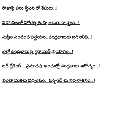
రోజాపై పలు స్టేషన్ లో కేసులు..!
నిరసనలతో హోరెత్తుతున్న తెలుగు రాష్ట్రాలు..!
సుప్రీం సంచలన నిర్ణయం..చంద్రబాబుకు బిగ్ రిలీఫ్..!
జైల్లో చంద్రబాబుపై స్టెరాయిడ్స్ ప్రయోగం..!
బిగ్ బ్రేకింగ్ .. ప్రమాదపు అంచుల్లో చంద్రబాబు ఆరోగ్యం..!
పంచాయతీలు విధ్వంసం.. సర్పంచ్ లు సర్వనాశనం..!