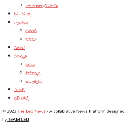
దాసరి అల్వార్ స్వామి
సినీ సమీక్ష
గ్యాలరీలు
జనరల్
సినిమా
మహిళ
సంస్కృతి
కళలు
సాహిత్యం
ఆధ్యాత్మికం
ఎన్నారై
ప్రెస్ నోట్స్
© 2023
The Leo News
- A collabrative News Platform designed
by
TEAM LEO