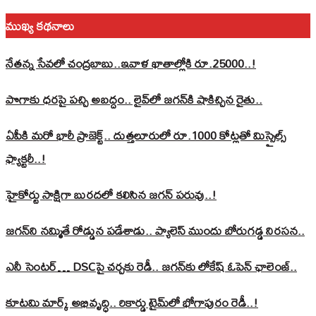
ముఖ్య కథనాలు
నేతన్న సేవలో చంద్రబాబు..ఇవాళ ఖాతాల్లోకి రూ.25000..!
పొగాకు ధరపై పచ్చి అబద్దం.. లైవ్‌లో జగన్‌కి షాకిచ్చిన రైతు..
ఏపీకి మరో భారీ ప్రాజెక్ట్.. దుత్తలూరులో రూ.1000 కోట్లతో మిస్సైల్స్
ఫ్యాక్టరీ..!
హైకోర్టు సాక్షిగా బురదలో కలిసిన జగన్ పరువు..!
జగన్‌ని నమ్మితే రోడ్డున పడేశాడు.. ప్యాలెస్‌ ముందు బోరుగడ్డ నిరసన..
ఎనీ సెంటర్‌… DSCపై చర్చకు రెడీ.. జగన్‌కు లోకేష్‌ ఓపెన్ ఛాలెంజ్..
కూటమి మార్క్ అభివృద్ధి.. రికార్డు టైమ్‌లో భోగాపురం రెడీ..!