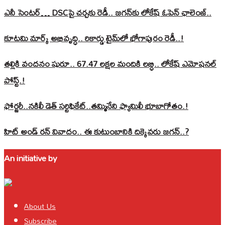
ఎనీ సెంటర్‌… DSCపై చర్చకు రెడీ.. జగన్‌కు లోకేష్‌ ఓపెన్ ఛాలెంజ్..
కూటమి మార్క్ అభివృద్ధి.. రికార్డు టైమ్‌లో భోగాపురం రెడీ..!
తల్లికి వందనం షురూ.. 67.47 లక్షల మందికి లబ్ధి.. లోకేష్‌ ఎమోషనల్
పోస్ట్‌.!
ఫోర్జరీ..నకిలీ డెత్ సర్టిఫికేట్..తమ్మినేని ఫ్యామిలీ భూబాగోతం.!
హిట్ అండ్ రన్ వివాదం.. ఈ కుటుంబానికి దిక్కెవరు జగన్..?
An initiative by
About Us
Subscribe