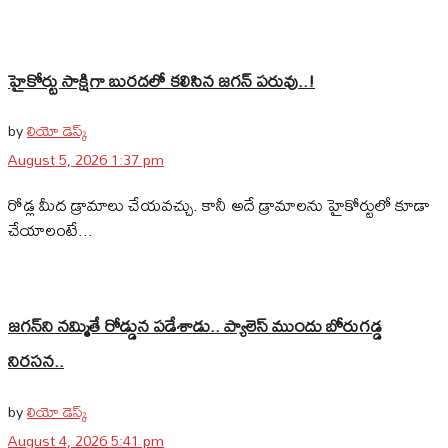
హైకోర్టు సాక్షిగా బురదలో కలిసిన జగన్ పరువు..!
by
లియో డెస్క్
August 5, 2026 1:37 pm
రోడ్ల మీద డ్రామాలు చేయవచ్చు. కానీ అదే డ్రామాలను హైకోర్టులో కూడా
చేయాలంటే...
జగన్‌ని నమ్మితే రోడ్డున పడేశాడు.. ప్యాలెస్‌ ముందు బోరుగడ్డ
నిరసన..
by
లియో డెస్క్
August 4, 2026 5:41 pm