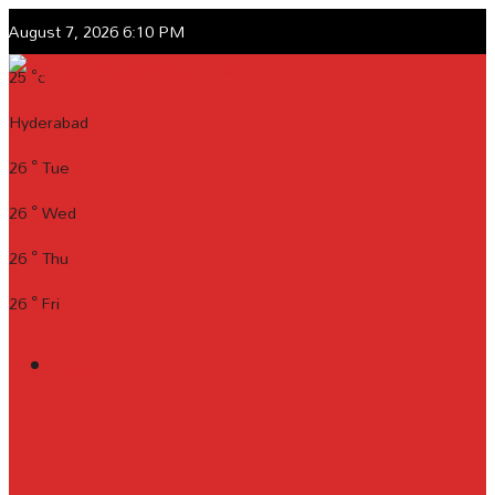
August 7, 2026 6:10 PM
25
°c
Hyderabad
26
°
Tue
26
°
Wed
26
°
Thu
26
°
Fri
Login