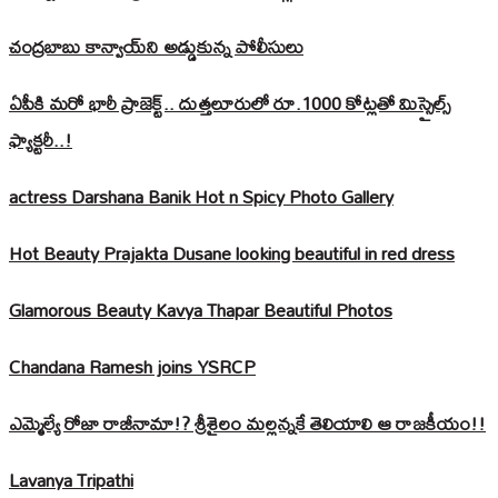
చంద్రబాబు కాన్వాయ్‌ని అడ్డుకున్న పోలీసులు
ఏపీకి మరో భారీ ప్రాజెక్ట్.. దుత్తలూరులో రూ.1000 కోట్లతో మిస్సైల్స్
ఫ్యాక్టరీ..!
actress Darshana Banik Hot n Spicy Photo Gallery
Hot Beauty Prajakta Dusane looking beautiful in red dress
Glamorous Beauty Kavya Thapar Beautiful Photos
Chandana Ramesh joins YSRCP
ఎమ్మెల్యే రోజా రాజీనామా!? శ్రీశైలం మల్లన్నకే తెలియాలి ఆ రాజకీయం!!
Lavanya Tripathi