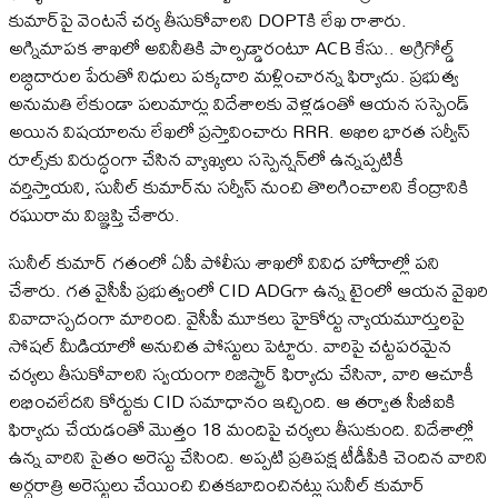
కుమార్‌పై వెంటనే చర్య తీసుకోవాలని DOPTకి లేఖ రాశారు.
అగ్నిమాపక శాఖలో అవినీతికి పాల్పడ్డారంటూ ACB కేసు.. అగ్రిగోల్డ్‌
లబ్ధిదారుల పేరుతో నిధులు పక్కదారి మళ్లించారన్న ఫిర్యాదు. ప్రభుత్వ
అనుమతి లేకుండా పలుమార్లు విదేశాలకు వెళ్లడంతో ఆయన సస్పెండ్‌
అయిన విషయాలను లేఖలో ప్రస్తావించారు RRR. అఖిల భారత సర్వీస్‌
రూల్స్‌కు విరుద్ధంగా చేసిన వ్యాఖ్యలు సస్పెన్షన్‌లో ఉన్నప్పటికీ
వర్తిస్తాయని, సునీల్‌ కుమార్‌ను సర్వీస్‌ నుంచి తొలగించాలని కేంద్రానికి
రఘురామ విజ్ఞప్తి చేశారు.
సునీల్‌ కుమార్‌ గతంలో ఏపీ పోలీసు శాఖలో వివిధ హోదాల్లో పని
చేశారు. గత వైసీపీ ప్రభుత్వంలో CID ADGగా ఉన్న టైంలో ఆయన వైఖరి
వివాదాస్పదంగా మారింది. వైసీపీ మూకలు హైకోర్టు న్యాయమూర్తులపై
సోషల్‌ మీడియాలో అనుచిత పోస్టులు పెట్టారు. వారిపై చట్టపరమైన
చర్యలు తీసుకోవాలని స్వయంగా రిజిస్ట్రార్‌ ఫిర్యాదు చేసినా, వారి ఆచూకీ
లభించలేదని కోర్టుకు CID సమాధానం ఇచ్చింది. ఆ తర్వాత సీబీఐకి
ఫిర్యాదు చేయడంతో మొత్తం 18 మందిపై చర్యలు తీసుకుంది. విదేశాల్లో
ఉన్న వారిని సైతం అరెస్టు చేసింది. అప్పటి ప్రతిపక్ష టీడీపీకి చెందిన వారిని
అర్ధరాత్రి అరెస్టులు చేయించి చితకబాదించినట్లు సునీల్‌ కుమార్‌