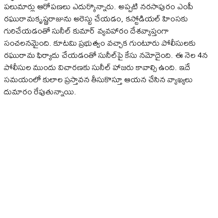
పలుమార్లు ఆరోపణలు ఎదుర్కొన్నారు. అప్పటి నరసాపురం ఎంపీ
రఘురామకృష్ణరాజును అరెస్టు చేయడం, కస్టోడియల్‌ హింసకు
గురిచేయడంతో సునీల్‌ కుమార్ వ్యవహారం దేశవ్యాప్తంగా
సంచలనమైంది. కూటమి ప్రభుత్వం వచ్చాక గుంటూరు పోలీసులకు
రఘురామ ఫిర్యాదు చేయడంతో సునీల్‌పై కేసు నమోదైంది. ఈ నెల 4న
పోలీసుల ముందు విచారణకు సునీల్‌ హాజరు కావాల్సి ఉంది. ఇదే
సమయంలో కులాల ప్రస్తావన తీసుకొస్తూ ఆయన చేసిన వ్యాఖ్యలు
దుమారం రేపుతున్నాయి.