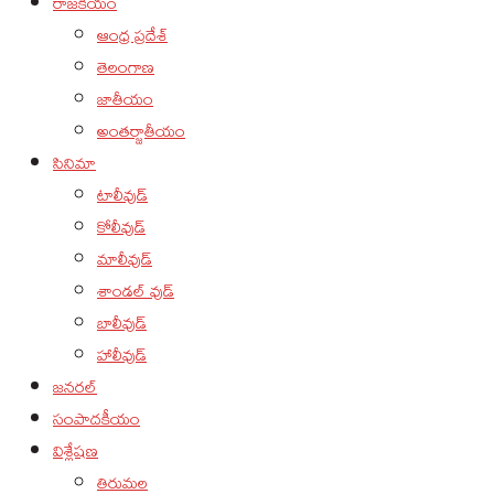
రాజకీయం
ఆంధ్ర ప్రదేశ్
తెలంగాణ
జాతీయం
అంతర్జాతీయం
సినిమా
టాలీవుడ్
కోలీవుడ్
మాలీవుడ్
శాండల్ వుడ్
బాలీవుడ్
హాలీవుడ్
జనరల్
సంపాదకీయం
విశ్లేషణ
తిరుమల