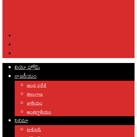
English
Leo Poll
Leo Channel
లియో హోమ్
రాజకీయం
ఆంధ్ర ప్రదేశ్
తెలంగాణ
జాతీయం
అంతర్జాతీయం
సినిమా
టాలీవుడ్