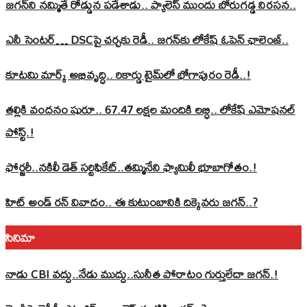
జగన్‌ని నమ్మితే రోడ్డున పడేశాడు.. ప్యాలెస్‌ ముందు బోరుగడ్డ నిరసన..
ఎనీ సెంటర్‌… DSCపై చర్చకు రెడీ.. జగన్‌కు లోకేష్‌ ఓపెన్ ఛాలెంజ్..
కూటమి మార్క్ అభివృద్ధి.. రికార్డు టైమ్‌లో భోగాపురం రెడీ..!
తల్లికి వందనం షురూ.. 67.47 లక్షల మందికి లబ్ధి.. లోకేష్‌ ఎమోషనల్
పోస్ట్‌.!
ఫోర్జరీ..నకిలీ డెత్ సర్టిఫికేట్..తమ్మినేని ఫ్యామిలీ భూబాగోతం.!
హిట్ అండ్ రన్ వివాదం.. ఈ కుటుంబానికి దిక్కెవరు జగన్..?
సినిమా
నాడు CBI వద్దు..నేడు ముద్దు..సునీత పోరాటం గుర్తులేదా జగన్.!