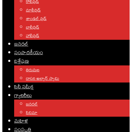
కోలీవుడ్
మాలీవుడ్
శాండల్ వుడ్
బాలీవుడ్
హాలీవుడ్
జనరల్
సంపాదకీయం
విశ్లేషణ
తిరుమల
దాసరి అల్వార్ స్వామి
సినీ సమీక్ష
గ్యాలరీలు
జనరల్
సినిమా
మహిళ
సంస్కృతి