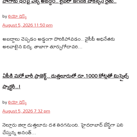
పొగాకు ధరపై పచ్చి అబద్దం.. లైవ్‌లో జగన్‌కి షాకిచ్చిన రైతు..
by
లియో డెస్క్
August 5, 2026 11:50 pm
అబద్దాలు చెప్పడం అడ్డంగా దొరికిపోవడం.. వైసీపీ అధినేతకు
అలవాటైన విద్య. తాజాగా తూర్పుగోదావరి...
ఏపీకి మరో భారీ ప్రాజెక్ట్.. దుత్తలూరులో రూ.1000 కోట్లతో మిస్సైల్స్
ఫ్యాక్టరీ..!
by
లియో డెస్క్
August 5, 2026 7:32 pm
నెల్లూరు జిల్లా దుత్తలూరు దశ తిరగనుంది. హైదరాబాద్‌ బేస్డ్‌గా పని
చేస్తున్న అనంత్...