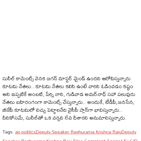
సునీల్‌ కామెంట్స్‌ వెనక జగన్‌ మాస్టర్‌ మైండ్‌ ఉందని ఆరోపిస్తున్నారు
కూటమి నేతలు.. కూటమి నేతలు కలిసి ఉంటే వారిని ఓడించడం కష్టం
అని ఇప్పటికే అంబటి, పేర్ని నాని, గుడివాడ అమర్‌నాధ్‌ సహా పలువురు
నేతలు బహిరంగంగా కామెంట్స్‌ చేస్తున్నారు.. అందుకే, టీడీపీ,జనసేన,
బీజేపీ కూటమిలో చిచ్చు పెట్టాలనేది వైసీపీ ప్లాన్‌గా భావిస్తున్నారు..
దీనికోసమే, సునీల్‌తో ఒక చర్చని లేవ దీశారని అనుమానిస్తున్నారు.
Tags:
ap politics
Deputy Speaker Raghurama Krishna Raju
Deputy
Speaker Raghurama Krishna Raju Files Complaint Against Ex-CID