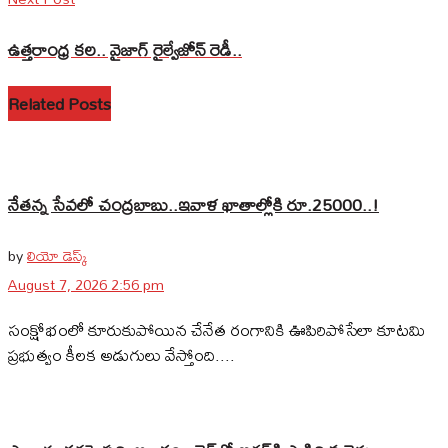
ఉత్తరాంధ్ర కల.. వైజాగ్‌ రైల్వేజోన్‌ రెడీ..
Related Posts
నేతన్న సేవలో చంద్రబాబు..ఇవాళ ఖాతాల్లోకి రూ.25000..!
by
లియో డెస్క్
August 7, 2026 2:56 pm
సంక్షోభంలో కూరుకుపోయిన చేనేత రంగానికి ఊపిరిపోసేలా కూటమి
ప్రభుత్వం కీలక అడుగులు వేస్తోంది....