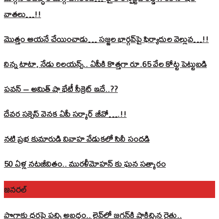
వాతలు…!!
మొత్తం ఆయనే చేయించాడు… సజ్జల భార్గవ్‌పై ఫిర్యాదుల వెల్లువ…!!
నిన్న టాటా, నేడు రిలయన్స్.. ఏపీకి కొత్తగా రూ.65 వేల కోట్ట పెట్టుబడి
పవన్‌ – అమిత్‌ షా భేటీ సీక్రెట్‌ ఇదే..??
దేవర సక్సెస్‌ వెనక ఏపీ సర్కార్‌ జీవో….!!
నటి ప్రభ కుమారుడి వివాహ వేడుకలో సినీ సందడి
50 ఏళ్ల నటజీవితం.. మురళీమోహన్ కు ఘన సత్కారం
జనరల్
పొగాకు ధరపై పచ్చి అబద్దం.. లైవ్‌లో జగన్‌కి షాకిచ్చిన రైతు..