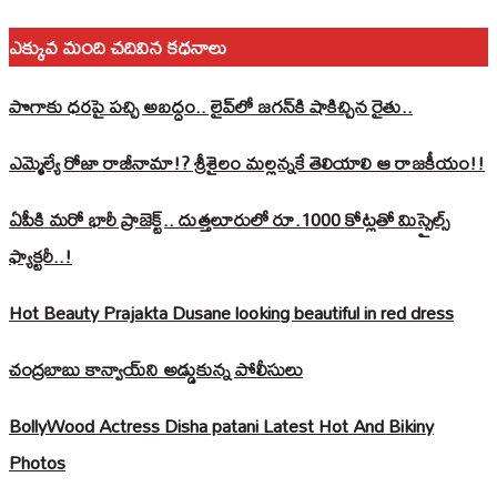
ఎక్కువ మంది చదివిన కధనాలు
పొగాకు ధరపై పచ్చి అబద్దం.. లైవ్‌లో జగన్‌కి షాకిచ్చిన రైతు..
ఎమ్మెల్యే రోజా రాజీనామా!? శ్రీశైలం మల్లన్నకే తెలియాలి ఆ రాజకీయం!!
ఏపీకి మరో భారీ ప్రాజెక్ట్.. దుత్తలూరులో రూ.1000 కోట్లతో మిస్సైల్స్
ఫ్యాక్టరీ..!
Hot Beauty Prajakta Dusane looking beautiful in red dress
చంద్రబాబు కాన్వాయ్‌ని అడ్డుకున్న పోలీసులు
BollyWood Actress Disha patani Latest Hot And Bikiny
Photos