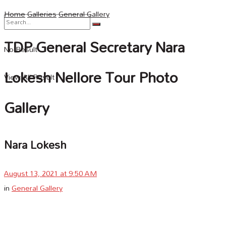
Home
Galleries
General Gallery
TDP General Secretary Nara
No Result
Lokesh Nellore Tour Photo
View All Result
Gallery
Nara Lokesh
August 13, 2021 at 9:50 AM
in
General Gallery