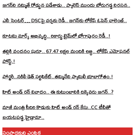
జగన్‌ని నమ్మితే రోడ్డున పడేశాడు.. ప్యాలెస్‌ ముందు బోరుగడ్డ నిరసన..
ఎనీ సెంటర్‌… DSCపై చర్చకు రెడీ.. జగన్‌కు లోకేష్‌ ఓపెన్ ఛాలెంజ్..
కూటమి మార్క్ అభివృద్ధి.. రికార్డు టైమ్‌లో భోగాపురం రెడీ..!
తల్లికి వందనం షురూ.. 67.47 లక్షల మందికి లబ్ధి.. లోకేష్‌ ఎమోషనల్
పోస్ట్‌.!
ఫోర్జరీ..నకిలీ డెత్ సర్టిఫికేట్..తమ్మినేని ఫ్యామిలీ భూబాగోతం.!
హిట్ అండ్ రన్ వివాదం.. ఈ కుటుంబానికి దిక్కెవరు జగన్..?
మాజీ మంత్రి సీదిరి కొడుకు హిట్ అండ్ రన్ కేసు..CC టీవీతో
బయటపడ్డ హైడ్రామా..
సంపాదకుని ఎంపిక