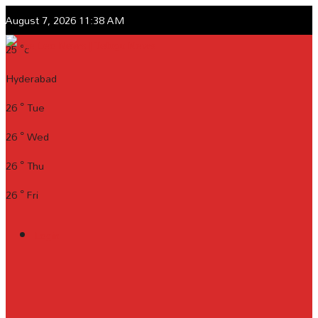
August 7, 2026 11:38 AM
25
°c
Hyderabad
26
°
Tue
26
°
Wed
26
°
Thu
26
°
Fri
Login