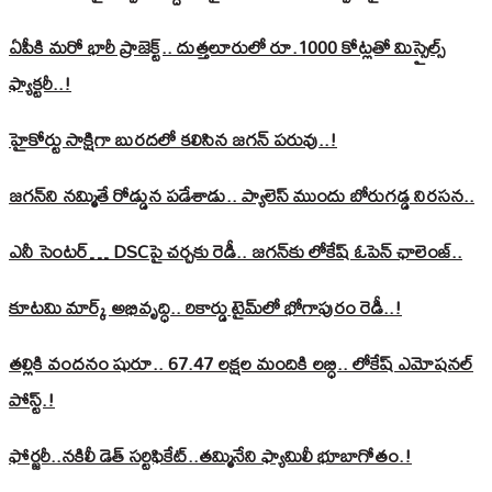
ఏపీకి మరో భారీ ప్రాజెక్ట్.. దుత్తలూరులో రూ.1000 కోట్లతో మిస్సైల్స్
ఫ్యాక్టరీ..!
హైకోర్టు సాక్షిగా బురదలో కలిసిన జగన్ పరువు..!
జగన్‌ని నమ్మితే రోడ్డున పడేశాడు.. ప్యాలెస్‌ ముందు బోరుగడ్డ నిరసన..
ఎనీ సెంటర్‌… DSCపై చర్చకు రెడీ.. జగన్‌కు లోకేష్‌ ఓపెన్ ఛాలెంజ్..
కూటమి మార్క్ అభివృద్ధి.. రికార్డు టైమ్‌లో భోగాపురం రెడీ..!
తల్లికి వందనం షురూ.. 67.47 లక్షల మందికి లబ్ధి.. లోకేష్‌ ఎమోషనల్
పోస్ట్‌.!
ఫోర్జరీ..నకిలీ డెత్ సర్టిఫికేట్..తమ్మినేని ఫ్యామిలీ భూబాగోతం.!