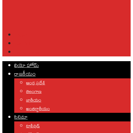
English
Leo Poll
Leo Channel
లియో హోమ్
రాజకీయం
ఆంధ్ర ప్రదేశ్
తెలంగాణ
జాతీయం
అంతర్జాతీయం
సినిమా
టాలీవుడ్