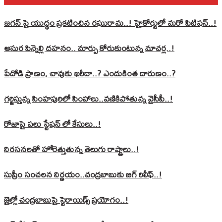
జగన్ పై యుద్థం ప్రకటించిన రఘురామ..! హైకోర్టులో మరో పిటిషన్..!
అసుర పిన్నెల్లి దహనం.. మార్పు కోరుకుంటున్న మాచర్ల..!
పేదోడి ప్రాణం, చావుకు ఖరీదా..? ఎందుకింత దారుణం..?
గర్జిస్తున్న సింహపురిలో సింహాలు..వణికిపోతున్న వైసీపీ..!
రోజాపై పలు స్టేషన్ లో కేసులు..!
నిరసనలతో హోరెత్తుతున్న తెలుగు రాష్ట్రాలు..!
సుప్రీం సంచలన నిర్ణయం..చంద్రబాబుకు బిగ్ రిలీఫ్..!
జైల్లో చంద్రబాబుపై స్టెరాయిడ్స్ ప్రయోగం..!