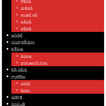
కోలీవుడ్
మాలీవుడ్
శాండల్ వుడ్
బాలీవుడ్
హాలీవుడ్
జనరల్
సంపాదకీయం
విశ్లేషణ
తిరుమల
దాసరి అల్వార్ స్వామి
సినీ సమీక్ష
గ్యాలరీలు
జనరల్
సినిమా
మహిళ
సంస్కృతి