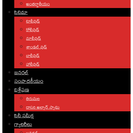
అంతర్జాతీయం
సినిమా
టాలీవుడ్
కోలీవుడ్
మాలీవుడ్
శాండల్ వుడ్
బాలీవుడ్
హాలీవుడ్
జనరల్
సంపాదకీయం
విశ్లేషణ
తిరుమల
దాసరి అల్వార్ స్వామి
సినీ సమీక్ష
గ్యాలరీలు
జనరల్