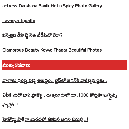
actress Darshana Banik Hot n Spicy Photo Gallery
Lavanya Tripathi
పిన్నెల్లిని ఢీకొట్టే నేత టీడీపీలో లేరా?
Glamorous Beauty Kavya Thapar Beautiful Photos
ముఖ్య కథనాలు
పొగాకు ధరపై పచ్చి అబద్దం.. లైవ్‌లో జగన్‌కి షాకిచ్చిన రైతు..
ఏపీకి మరో భారీ ప్రాజెక్ట్.. దుత్తలూరులో రూ.1000 కోట్లతో మిస్సైల్స్
ఫ్యాక్టరీ..!
హైకోర్టు సాక్షిగా బురదలో కలిసిన జగన్ పరువు..!