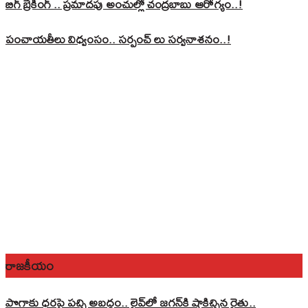
బిగ్ బ్రేకింగ్ .. ప్రమాదపు అంచుల్లో చంద్రబాబు ఆరోగ్యం..!
పంచాయతీలు విధ్వంసం.. సర్పంచ్ లు సర్వనాశనం..!
రాజకీయం
పొగాకు ధరపై పచ్చి అబద్దం.. లైవ్‌లో జగన్‌కి షాకిచ్చిన రైతు..