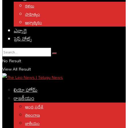
కళలు
సాహిత్యం
ఆధ్యాత్మికం
ఎన్నారై
ప్రెస్ నోట్స్
No Result
View All Result
లియో హోమ్
రాజకీయం
ఆంధ్ర ప్రదేశ్
తెలంగాణ
జాతీయం