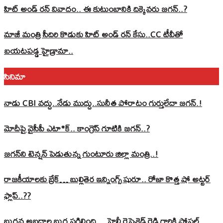
హిట్ అండ్ రన్ వివాదం.. ఈ కుటుంబానికి దిక్కెవరు జగన్..?
మాజీ మంత్రి సీదిరి కొడుకు హిట్ అండ్ రన్ కేసు..CC టీవీతో
బయటపడ్డ హైడ్రామా..
సినిమా
నాడు CBI వద్దు..నేడు ముద్దు..సునీత పోరాటం గుర్తులేదా జగన్.!
మోదీపై వైసీపీ ఎటా*క్.. కాంగ్రెస్ గూటికి జగన్..?
జగన్‌ని టెన్షన్‌ పెడుతున్న గుంటూరు జిల్లా మంత్రి..!
రాజకీయాలకు బ్రేక్… బుల్లితెర ఇన్నింగ్స్ షురూ.. రోజా కొత్త షో అట్టర్
ఫ్లాప్..??
బుగ్గన అబద్ధాల బుగ్గ పగిలింది… హైలీ రెస్పెక్టెడ్‌ రెడ్డి గారికి సోషల్‌