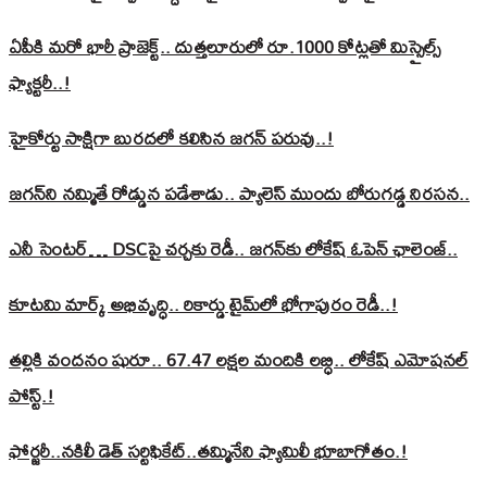
ఏపీకి మరో భారీ ప్రాజెక్ట్.. దుత్తలూరులో రూ.1000 కోట్లతో మిస్సైల్స్
ఫ్యాక్టరీ..!
హైకోర్టు సాక్షిగా బురదలో కలిసిన జగన్ పరువు..!
జగన్‌ని నమ్మితే రోడ్డున పడేశాడు.. ప్యాలెస్‌ ముందు బోరుగడ్డ నిరసన..
ఎనీ సెంటర్‌… DSCపై చర్చకు రెడీ.. జగన్‌కు లోకేష్‌ ఓపెన్ ఛాలెంజ్..
కూటమి మార్క్ అభివృద్ధి.. రికార్డు టైమ్‌లో భోగాపురం రెడీ..!
తల్లికి వందనం షురూ.. 67.47 లక్షల మందికి లబ్ధి.. లోకేష్‌ ఎమోషనల్
పోస్ట్‌.!
ఫోర్జరీ..నకిలీ డెత్ సర్టిఫికేట్..తమ్మినేని ఫ్యామిలీ భూబాగోతం.!