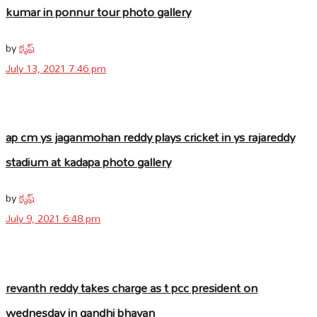
kumar in ponnur tour photo gallery
by
కృష్
July 13, 2021 7:46 pm
ap cm ys jaganmohan reddy plays cricket in ys rajareddy
stadium at kadapa photo gallery
by
కృష్
July 9, 2021 6:48 pm
revanth reddy takes charge as t pcc president on
wednesday in gandhi bhavan