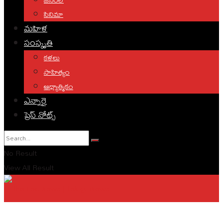
సినిమా
మహిళ
సంస్కృతి
కళలు
సాహిత్యం
ఆధ్యాత్మికం
ఎన్నారై
ప్రెస్ నోట్స్
No Result
View All Result
English