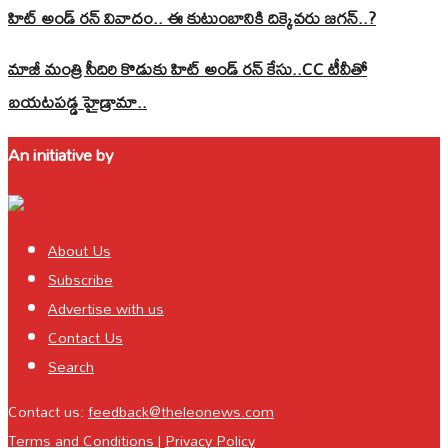
హిట్ అండ్ రన్ వివాదం.. ఈ కుటుంబానికి దిక్కెవరు జగన్..?
మాజీ మంత్రి సీదిరి కొడుకు హిట్ అండ్ రన్ కేసు..CC టీవీతో
బయటపడ్డ హైడ్రామా..
An initiative by
About Us
Subscribe
Advertise with us
Contact Us
Search
Contact us:
feedback@theleonews.com
Terms and Conditions
|
Privacy Policy