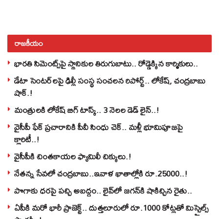
రాజకీయం
భారతి సిమెంట్స్‌పై స్థానికుల తిరుగుబాటు.. రోడ్డెక్కిన కార్మికులు..
డేటా సెంటర్‌లపై ఢిల్లీ సంస్థ సంచలన రిపోర్ట్.. లోకేష్‌, చంద్రబాబు
షాక్‌.!
మంత్రులకి లోకేష్‌ బిగ్‌ టాస్క్‌.. 3 నెలల డెడ్‌ లైన్‌..!
వైసీపీ ఫేక్ ప్రచారానికి పీవీ సింధు చెక్.. మళ్లీ భూమిపూజపై
క్లారిటీ..!
వైసీపీకి చింతకాయల ఫ్యామిలీ చిక్కులు.!
నేతన్న సేవలో చంద్రబాబు..ఇవాళ ఖాతాల్లోకి రూ.25000..!
పొగాకు ధరపై పచ్చి అబద్దం.. లైవ్‌లో జగన్‌కి షాకిచ్చిన రైతు..
ఏపీకి మరో భారీ ప్రాజెక్ట్.. దుత్తలూరులో రూ.1000 కోట్లతో మిస్సైల్స్