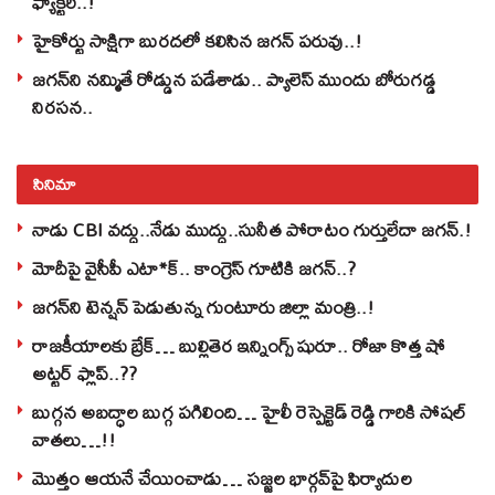
ఫ్యాక్టరీ..!
హైకోర్టు సాక్షిగా బురదలో కలిసిన జగన్ పరువు..!
జగన్‌ని నమ్మితే రోడ్డున పడేశాడు.. ప్యాలెస్‌ ముందు బోరుగడ్డ
నిరసన..
సినిమా
నాడు CBI వద్దు..నేడు ముద్దు..సునీత పోరాటం గుర్తులేదా జగన్.!
మోదీపై వైసీపీ ఎటా*క్.. కాంగ్రెస్ గూటికి జగన్..?
జగన్‌ని టెన్షన్‌ పెడుతున్న గుంటూరు జిల్లా మంత్రి..!
రాజకీయాలకు బ్రేక్… బుల్లితెర ఇన్నింగ్స్ షురూ.. రోజా కొత్త షో
అట్టర్ ఫ్లాప్..??
బుగ్గన అబద్ధాల బుగ్గ పగిలింది… హైలీ రెస్పెక్టెడ్‌ రెడ్డి గారికి సోషల్‌
వాతలు…!!
మొత్తం ఆయనే చేయించాడు… సజ్జల భార్గవ్‌పై ఫిర్యాదుల