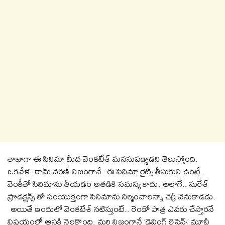
తాజాగా ఈ సినిమా మీద వెంకటేశ్ మనసుపడ్డాడని తెలుస్తోంది.
ఒకవేళ రామ్ చరణ్ నిజంగానే ఈ సినిమా రైట్స్ తీసుకుని ఉంటే..
వెంకీతో సినిమాను తీయడం అతడికి సమస్య కాదు. అలాగే.. సురేశ్
ప్రొడక్షన్స్ తో సంయుక్తంగా సినిమాను నిర్మించాలన్నా చెర్రీ వెనుకాడడు.
అయితే ఇందులో వెంకటేశ్ నటిస్తుంటే.. రెండో పాత్ర ఎవరు చేస్తారనే
విషయంలో ఆసక్తి నెలకొంది. మరి నిజంగానే ‘డ్రైవింగ్ లైసెన్స్’ మూవీ