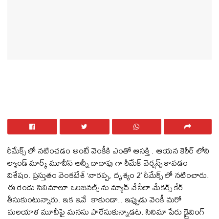
రీమేక్స్ లో నటించడం అంటే వెంకీకి ఎంతో ఆసక్తి . ఆయన కెరీర్ లోని
ల్యాండ్ మార్క్ మూవీస్ అన్నీ దాదాపు గా రీమేక్ వెర్షన్స్ కావడం
విశేషం. ప్రస్తుతం వెంకటేశ్ ‘నారప్ప, దృశ్యం 2’ రీమేక్స్ లో నటించారు.
ఈ రెండు సినిమాలూ ఒరిజినల్స్ ను మ్యాచ్ చేసేలా మేకర్స్ కేర్
తీసుకుంటున్నారు. ఇక ఇవే కాకుండా.. ఇప్పుడు వెంకీ మరో
మలయాళ మూవీపై మనసు పారేసుకున్నాడట. సినిమా పేరు డ్రైవింగ్