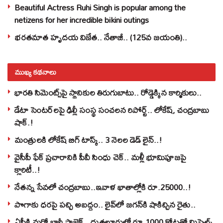
Beautiful Actress Ruhi Singh is popular among the
netizens for her incredible bikini outings
భరతమాత హృదయ విజేత.. నేతాజీ.. (125వ జయంతి)..
ముఖ్య కథనాలు
భారతి సిమెంట్స్‌పై స్థానికుల తిరుగుబాటు.. రోడ్డెక్కిన కార్మికులు..
డేటా సెంటర్‌లపై ఢిల్లీ సంస్థ సంచలన రిపోర్ట్.. లోకేష్‌, చంద్రబాబు
షాక్‌.!
మంత్రులకి లోకేష్‌ బిగ్‌ టాస్క్‌.. 3 నెలల డెడ్‌ లైన్‌..!
వైసీపీ ఫేక్ ప్రచారానికి పీవీ సింధు చెక్.. మళ్లీ భూమిపూజపై
క్లారిటీ..!
నేతన్న సేవలో చంద్రబాబు..ఇవాళ ఖాతాల్లోకి రూ.25000..!
పొగాకు ధరపై పచ్చి అబద్దం.. లైవ్‌లో జగన్‌కి షాకిచ్చిన రైతు..
ఏపీకి మరో భారీ ప్రాజెక్ట్.. దుత్తలూరులో రూ.1000 కోట్లతో మిస్సైల్స్