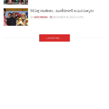
50 ఏళ్ల నటజీవితం.. మురళీమోహన్ కు ఘన సత్కారం
BY
LEO CINEMA
DECEMBER 30, 2023 2:14 PM
LOADING...