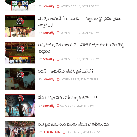
BY
లియో డెస్క్
NOVEMBER 12, 2024 7:08 PM
మొత్తం ఆయనే చేయించాడు… సజ్జల భార్గవ్‌పై ఫిర్యాదుల
వెల్లువ…!!
BY
లియో డెస్క్
NOVEMBER 12, 2024 6:43 PM
నిన్న టాటా, నేడు రిలయన్స్.. ఏపీకి కొత్తగా రూ.65 వేల కోట్ట
పెట్టుబడి
BY
లియో డెస్క్
NOVEMBER 12, 2024 3:48 PM
పవన్‌ – అమిత్‌ షా భేటీ సీక్రెట్‌ ఇదే..??
BY
లియో డెస్క్
NOVEMBER 7, 2024 7:25 PM
దేవర సక్సెస్‌ వెనక ఏపీ సర్కార్‌ జీవో….!!
BY
లియో డెస్క్
OCTOBER 7, 2024 6:47 PM
నటి ప్రభ కుమారుడి వివాహ వేడుకలో సినీ సందడి
BY
LEO CINEMA
JANUARY 3, 2024 1:42 PM