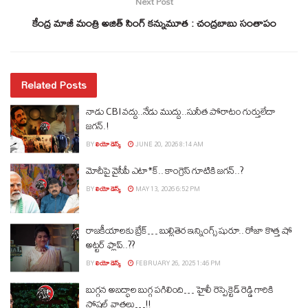
Next Post
కేంద్ర మాజీ మంత్రి అజిత్ సింగ్ కన్నుమూత : చంద్రబాబు సంతాపం
Related Posts
నాడు CBI వద్దు..నేడు ముద్దు..సునీత పోరాటం గుర్తులేదా
జగన్.!
BY
లియో డెస్క్
JUNE 20, 2026 8:14 AM
మోదీపై వైసీపీ ఎటా*క్.. కాంగ్రెస్ గూటికి జగన్..?
BY
లియో డెస్క్
MAY 13, 2026 6:52 PM
రాజకీయాలకు బ్రేక్… బుల్లితెర ఇన్నింగ్స్ షురూ.. రోజా కొత్త షో
అట్టర్ ఫ్లాప్..??
BY
లియో డెస్క్
FEBRUARY 26, 2025 1:46 PM
బుగ్గన అబద్ధాల బుగ్గ పగిలింది… హైలీ రెస్పెక్టెడ్‌ రెడ్డి గారికి
సోషల్‌ వాతలు…!!