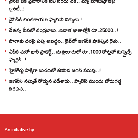
వైసీపీ ఫేక్ ప్రచారానికి పీవీ సింధు చెక్.. మళ్లీ భూమిపూజపై
క్లారిటీ..!
వైసీపీకి చింతకాయల ఫ్యామిలీ చిక్కులు.!
నేతన్న సేవలో చంద్రబాబు..ఇవాళ ఖాతాల్లోకి రూ.25000..!
పొగాకు ధరపై పచ్చి అబద్దం.. లైవ్‌లో జగన్‌కి షాకిచ్చిన రైతు..
ఏపీకి మరో భారీ ప్రాజెక్ట్.. దుత్తలూరులో రూ.1000 కోట్లతో మిస్సైల్స్
ఫ్యాక్టరీ..!
హైకోర్టు సాక్షిగా బురదలో కలిసిన జగన్ పరువు..!
జగన్‌ని నమ్మితే రోడ్డున పడేశాడు.. ప్యాలెస్‌ ముందు బోరుగడ్డ
నిరసన..
An initiative by