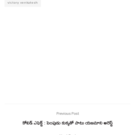
victory venkatesh
Previous Post
కోవిడ్ ఎఫెక్ట్ : పెంపుడు కుక్కతో పాటు యజమాని అరెస్ట్