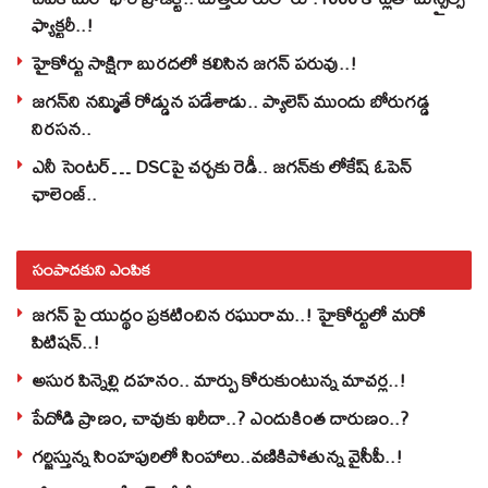
ఫ్యాక్టరీ..!
హైకోర్టు సాక్షిగా బురదలో కలిసిన జగన్ పరువు..!
జగన్‌ని నమ్మితే రోడ్డున పడేశాడు.. ప్యాలెస్‌ ముందు బోరుగడ్డ
నిరసన..
ఎనీ సెంటర్‌… DSCపై చర్చకు రెడీ.. జగన్‌కు లోకేష్‌ ఓపెన్
ఛాలెంజ్..
సంపాదకుని ఎంపిక
జగన్ పై యుద్థం ప్రకటించిన రఘురామ..! హైకోర్టులో మరో
పిటిషన్..!
అసుర పిన్నెల్లి దహనం.. మార్పు కోరుకుంటున్న మాచర్ల..!
పేదోడి ప్రాణం, చావుకు ఖరీదా..? ఎందుకింత దారుణం..?
గర్జిస్తున్న సింహపురిలో సింహాలు..వణికిపోతున్న వైసీపీ..!