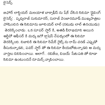
లైసెన్స్.
బిఫోర్ లాస్టియర్ మలయాళ బాక్సాఫీస్ ను షేక్ చేసిన సినిమా ‘డ్రైవింగ్
లైసెన్స్’ . పృధ్విరాజ్ సుకుమారన్, సురాజ్ వెంజారమూడ్ ముఖ్యపాత్రలు
పోషించిన ఈ సినిమాను జూనియర్ లాల్ (నటుడు లాల్ తనయుడు)
తెరకెక్కించాడు. ఒక సూపర్ స్టార్ కి, అతడి వీరాభిమాని అయిన
ఆర్టీవో ఆఫీసర్ కి మధ్య ఇగో క్లాషెస్ నేపథ్యంలో ఈ సినిమా
తెరకెక్కింది. నిజానికి ఈ సినిమా రీమేక్ రైట్స్ ను రామ్ చరణ్ ఎప్పుడో
తీసుకున్నాడని, పవర్ స్టార్ తో ఈ సినిమా తీయబోతున్నాడని ఆ మధ్య
వార్తలు వినిపించాయి. అలాగే.. రవితేజ, విజయ్ సేతుపతి తో కూడా
సినిమా ఉంటుందనే రూమర్స్ వ్యాపించాయి.