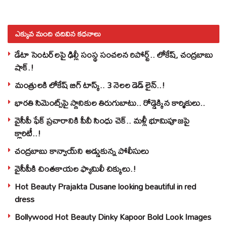
ఎక్కువ మంది చదివిన కధనాలు
డేటా సెంటర్‌లపై ఢిల్లీ సంస్థ సంచలన రిపోర్ట్.. లోకేష్‌, చంద్రబాబు
షాక్‌.!
మంత్రులకి లోకేష్‌ బిగ్‌ టాస్క్‌.. 3 నెలల డెడ్‌ లైన్‌..!
భారతి సిమెంట్స్‌పై స్థానికుల తిరుగుబాటు.. రోడ్డెక్కిన కార్మికులు..
వైసీపీ ఫేక్ ప్రచారానికి పీవీ సింధు చెక్.. మళ్లీ భూమిపూజపై
క్లారిటీ..!
చంద్రబాబు కాన్వాయ్‌ని అడ్డుకున్న పోలీసులు
వైసీపీకి చింతకాయల ఫ్యామిలీ చిక్కులు.!
Hot Beauty Prajakta Dusane looking beautiful in red
dress
Bollywood Hot Beauty Dinky Kapoor Bold Look Images