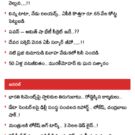
వెల్లువ…!!
నిన్న టాటా, నేడు రిలయన్స్.. ఏపీకి కొత్తగా రూ.65 వేల కోట్ట
పెట్టుబడి
పవన్‌ – అమిత్‌ షా భేటీ సీక్రెట్‌ ఇదే..??
దేవర సక్సెస్‌ వెనక ఏపీ సర్కార్‌ జీవో….!!
నటి ప్రభ కుమారుడి వివాహ వేడుకలో సినీ సందడి
50 ఏళ్ల నటజీవితం.. మురళీమోహన్ కు ఘన సత్కారం
జనరల్
భారతి సిమెంట్స్‌పై స్థానికుల తిరుగుబాటు.. రోడ్డెక్కిన కార్మికులు..
డేటా సెంటర్‌లపై ఢిల్లీ సంస్థ సంచలన రిపోర్ట్.. లోకేష్‌, చంద్రబాబు
షాక్‌.!
మంత్రులకి లోకేష్‌ బిగ్‌ టాస్క్‌.. 3 నెలల డెడ్‌ లైన్‌..!