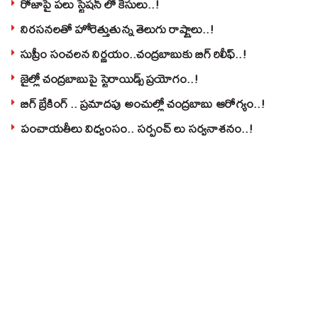
రోజాపై పలు స్టేషన్ లో కేసులు..!
నిరసనలతో హోరెత్తుతున్న తెలుగు రాష్ట్రాలు..!
సుప్రీం సంచలన నిర్ణయం..చంద్రబాబుకు బిగ్ రిలీఫ్..!
జైల్లో చంద్రబాబుపై స్టెరాయిడ్స్ ప్రయోగం..!
బిగ్ బ్రేకింగ్ .. ప్రమాదపు అంచుల్లో చంద్రబాబు ఆరోగ్యం..!
పంచాయతీలు విధ్వంసం.. సర్పంచ్ లు సర్వనాశనం..!