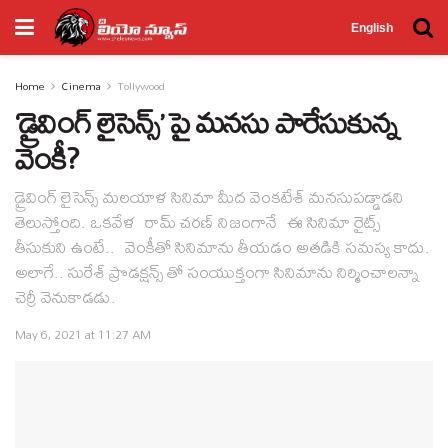
English
Home
Cinema
Tollywood
‘డ్రైవింగ్ లైసెన్స్’ పై మనసు పారేసుకున్న
వెంకీ?
డ్రైవింగ్ లైసెన్స్ మలయాళ సినిమా మీద వెంకటేశ్ మనసుపడ్డాడని
తెలుస్తోంది. ఒకవేళ రామ్ చరణ్ నిజంగానే ఈ సినిమా రైట్స్
తీసుకుని ఉంటే.. వెంకీతో సినిమాను తీయడం అతడికి సమస్య కాదు.
అలాగే.. సురేశ్ ప్రొడక్షన్స్ తో సంయుక్తంగా సినిమాను నిర్మించాలన్నా
చెర్రీ వెనుకాడడు.
May 6, 2021 at 11:27 AM