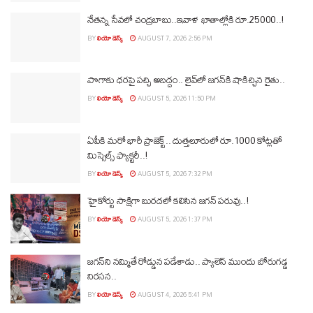
నేతన్న సేవలో చంద్రబాబు..ఇవాళ ఖాతాల్లోకి రూ.25000..!
BY
లియో డెస్క్
AUGUST 7, 2026 2:56 PM
పొగాకు ధరపై పచ్చి అబద్దం.. లైవ్‌లో జగన్‌కి షాకిచ్చిన రైతు..
BY
లియో డెస్క్
AUGUST 5, 2026 11:50 PM
ఏపీకి మరో భారీ ప్రాజెక్ట్.. దుత్తలూరులో రూ.1000 కోట్లతో
మిస్సైల్స్ ఫ్యాక్టరీ..!
BY
లియో డెస్క్
AUGUST 5, 2026 7:32 PM
హైకోర్టు సాక్షిగా బురదలో కలిసిన జగన్ పరువు..!
BY
లియో డెస్క్
AUGUST 5, 2026 1:37 PM
జగన్‌ని నమ్మితే రోడ్డున పడేశాడు.. ప్యాలెస్‌ ముందు బోరుగడ్డ
నిరసన..
BY
లియో డెస్క్
AUGUST 4, 2026 5:41 PM