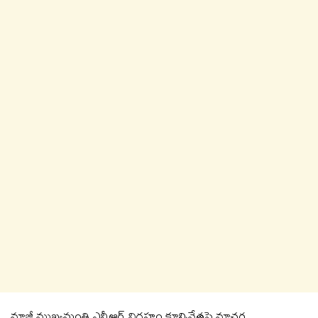
మాజీ ముఖ్యమంత్రి ఎన్టీఆర్ విగ్రహం కూల్చివేతపై మాచర్ల