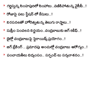
గర్జిస్తున్న సింహపురిలో సింహాలు..వణికిపోతున్న వైసీపీ..!
రోజాపై పలు స్టేషన్ లో కేసులు..!
నిరసనలతో హోరెత్తుతున్న తెలుగు రాష్ట్రాలు..!
సుప్రీం సంచలన నిర్ణయం..చంద్రబాబుకు బిగ్ రిలీఫ్..!
జైల్లో చంద్రబాబుపై స్టెరాయిడ్స్ ప్రయోగం..!
బిగ్ బ్రేకింగ్ .. ప్రమాదపు అంచుల్లో చంద్రబాబు ఆరోగ్యం..!
పంచాయతీలు విధ్వంసం.. సర్పంచ్ లు సర్వనాశనం..!