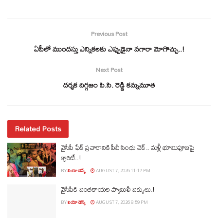
Previous Post
ఏపీలో ముందస్తు ఎన్నికలకు ఎప్పుడైనా నగారా మోగొచ్చు..!
Next Post
దర్శక దిగ్గజం పి.సి. రెడ్డి కన్నుమూత
Related Posts
వైసీపీ ఫేక్ ప్రచారానికి పీవీ సింధు చెక్.. మళ్లీ భూమిపూజపై
క్లారిటీ..!
BY
లియో డెస్క్
AUGUST 7, 2026 11:17 PM
వైసీపీకి చింతకాయల ఫ్యామిలీ చిక్కులు.!
BY
లియో డెస్క్
AUGUST 7, 2026 9:59 PM