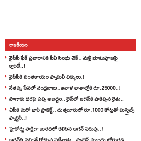
రాజకీయం
వైసీపీ ఫేక్ ప్రచారానికి పీవీ సింధు చెక్.. మళ్లీ భూమిపూజపై
క్లారిటీ..!
వైసీపీకి చింతకాయల ఫ్యామిలీ చిక్కులు.!
నేతన్న సేవలో చంద్రబాబు..ఇవాళ ఖాతాల్లోకి రూ.25000..!
పొగాకు ధరపై పచ్చి అబద్దం.. లైవ్‌లో జగన్‌కి షాకిచ్చిన రైతు..
ఏపీకి మరో భారీ ప్రాజెక్ట్.. దుత్తలూరులో రూ.1000 కోట్లతో మిస్సైల్స్
ఫ్యాక్టరీ..!
హైకోర్టు సాక్షిగా బురదలో కలిసిన జగన్ పరువు..!
జగన్‌ని నమ్మితే రోడ్డున పడేశాడు.. ప్యాలెస్‌ ముందు బోరుగడ్డ