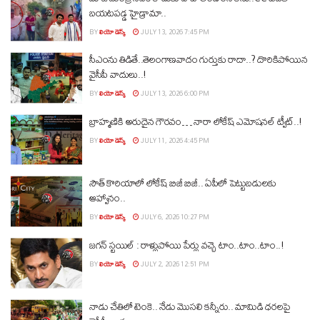
బయటపడ్డ హైడ్రామా..
BY
లియో డెస్క్
JULY 13, 2026 7:45 PM
సీఎంను తిడితే..తెలంగాణవాదం గుర్తుకు రాదా..? దొరికిపోయిన
వైసీపీ వాదులు..!
BY
లియో డెస్క్
JULY 13, 2026 6:00 PM
బ్రాహ్మణికి అరుదైన గౌరవం… నారా లోకేష్ ఎమోషనల్ ట్వీట్..!
BY
లియో డెస్క్
JULY 11, 2026 4:45 PM
సౌత్‌ కొరియాలో లోకేష్ బిజీ బిజీ.. ఏపీలో పెట్టుబడులకు
ఆహ్వానం..
BY
లియో డెస్క్
JULY 6, 2026 10:27 PM
జగన్ స్టయిల్ : రాళ్లుపోయి పేర్లు వచ్చె టాం..టాం..టాం..!
BY
లియో డెస్క్
JULY 2, 2026 12:51 PM
నాడు చేతిలో టెంకె.. నేడు మొసలి కన్నీరు.. మామిడి ధరలపై