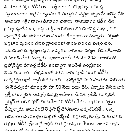
నియోజకవర్గం టీడీపీ ఇంఛార్జీ జూలకంటి బ్రహ్మనందరెడ్డి
స్పందించారు. విగ్రహ ధ్వంసానికి పాల్పడిన వ్యక్తిని తక్షణమే అరెస్ట్ చేసి,
కఠినంగా శిక్షించాలని డిమాండ్ చేశారు. సోమవారం టిడీపీ నేత
బ్రహ్మారెడ్డితోపాటు, రాష్ట్ర పార్టీ నాయకులు చిరుమావిళ్ల మధు, కుర్రి
పున్నారెడ్డి తదితరులు దుర్గి మండల కేంద్రానికి రానున్నారు. ఎన్టీఆర్
విగ్రహం ధ్వంసం చేసిన ప్రాంతంలో శాంతి నిరసన వ్యక్తం చేసి..
ఇటువంటి దుశ్చర్యలు పునరావృతం కాకుండా చర్యలు తీసుకోవాలని
డిమాండ్ చేయనున్నారు. ఇదిలా ఉంటే గత నెల 23న జూలకంటి
బ్రహ్మారెడ్డిని మాచర్ల టీడీపీ ఇంఛార్జీగా అధినేత చంద్రబాబు
నియమించారు. ఈక్రమంలో 30 న కారంపూడి నుంచి టీడీపీ
కార్యకర్తలు భారీ ర్యాలీ నిర్వహించి.. బ్రహ్మారెడ్డికి ఘన స్వాగతం పలికారు.
ఈ నేపధ్యంలో మాచర్లలో రూ.50 వేలు ఖర్చు చేసి, ఏర్పాటు చేసిన భారీ
ఫ్లెక్సీలను స్థానిక ఎమ్మెల్యే పిన్నెల్లి ఆదేశాల మేరకు వైసీపీ మున్సిపల్
ఛైర్మన్ తురక కిషోర్ చింపివేశారని టీడీపీ నేతలు ఆగ్రహం వ్యక్తం
చేస్తున్నారు. ఇటువంటి రెచ్చగొట్టే ధోరణులు పక్కనపెడితే.. నిన్న
ఆదివారం సాయంత్రం దుర్గిలో ఎన్టీఆర్ విగ్రహాన్ని కూల్చేందుకు చేసిన
కుట్రలు టీడీపీ శ్రేణుల్లో అగ్గిమీద గుగ్గిలాన్ని రాజేసింది. ఇలా పల్నాడు
ప్రాంతంలో ఫ్యాక్షన్ రాజకీయాలు ఒక్కసారిగా భగ్గుమన్నాయి.