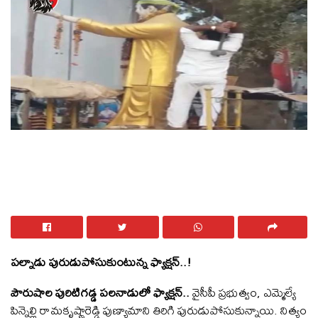
పల్నాడు పురుడుపోసుకుంటున్న ఫ్యాక్షన్..!
పౌరుషాల పురిటిగడ్డ పలనాడులో ఫ్యాక్షన్..
వైసీపీ ప్రభుత్వం, ఎమ్మెల్యే
పిన్నెల్లి రామకృష్ణారెడ్డి పుణ్యామాని తిరిగి పురుడుపోసుకున్నాయి. నిత్యం