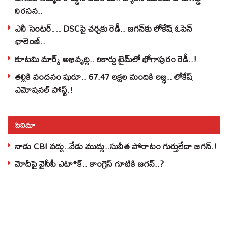
నిరసన..
ఎనీ సెంటర్‌… DSCపై చర్చకు రెడీ.. జగన్‌కు లోకేష్‌ ఓపెన్
ఛాలెంజ్..
కూటమి మార్క్ అభివృద్ధి.. రికార్డు టైమ్‌లో భోగాపురం రెడీ..!
తల్లికి వందనం షురూ.. 67.47 లక్షల మందికి లబ్ధి.. లోకేష్‌
ఎమోషనల్ పోస్ట్‌.!
సినిమా
నాడు CBI వద్దు..నేడు ముద్దు..సునీత పోరాటం గుర్తులేదా జగన్.!
మోదీపై వైసీపీ ఎటా*క్.. కాంగ్రెస్ గూటికి జగన్..?
జగన్‌ని టెన్షన్‌ పెడుతున్న గుంటూరు జిల్లా మంత్రి..!
రాజకీయాలకు బ్రేక్… బుల్లితెర ఇన్నింగ్స్ షురూ.. రోజా కొత్త షో
అట్టర్ ఫ్లాప్..??