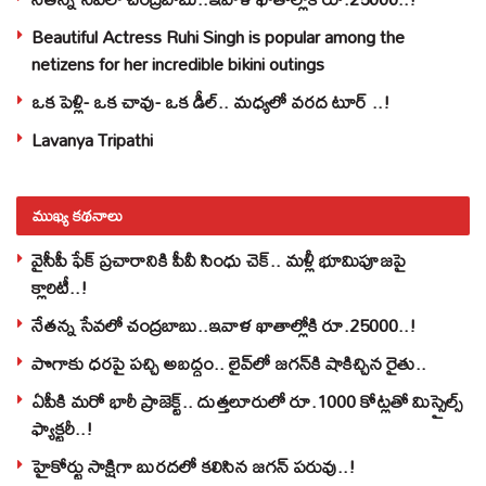
Beautiful Actress Ruhi Singh is popular among the
netizens for her incredible bikini outings
ఒక పెళ్లి- ఒక చావు- ఒక డీల్.. మధ్యలో వరద టూర్ ..!
Lavanya Tripathi
ముఖ్య కథనాలు
వైసీపీ ఫేక్ ప్రచారానికి పీవీ సింధు చెక్.. మళ్లీ భూమిపూజపై
క్లారిటీ..!
నేతన్న సేవలో చంద్రబాబు..ఇవాళ ఖాతాల్లోకి రూ.25000..!
పొగాకు ధరపై పచ్చి అబద్దం.. లైవ్‌లో జగన్‌కి షాకిచ్చిన రైతు..
ఏపీకి మరో భారీ ప్రాజెక్ట్.. దుత్తలూరులో రూ.1000 కోట్లతో మిస్సైల్స్
ఫ్యాక్టరీ..!
హైకోర్టు సాక్షిగా బురదలో కలిసిన జగన్ పరువు..!