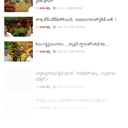
వైసీపీ డ్రామా..
BY
లియో డెస్క్
JULY 1, 2026 9:56 AM
బొత్స టీమ్‌ టీడీపీలోకి జంప్‌.. విజయనగరంలో వైసీపీ ఖాళీ..!
BY
లియో డెస్క్
JUNE 27, 2026 7:07 PM
సీమ గడ్డపై బంగారం… ఫ్యాక్షన్‌ స్థానంలో పసిడి సిరి…
BY
లియో డెస్క్
JUNE 27, 2026 5:58 PM
పట్టాలపైకి కడప స్టీల్‌ ప్లాంట్‌.. రెండేళ్లలో ఉక్కు.. చంద్రబాబు
డెడ్‌లైన్.!
BY
లియో డెస్క్
JUNE 25, 2026 3:37 PM
బొత్సపై గుస్సా.. కాపునేతల సాయానికి జగన్ బ్రేకులు!
BY
లియో డెస్క్
JUNE 23, 2026 9:53 AM
కాపులకు క్యాష్ బిస్కెట్లు.. కుట్రవెనుక సీక్రెట్ ఇదే!
BY
లియో డెస్క్
JUNE 22, 2026 8:18 PM