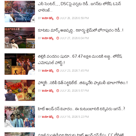
ఎనీ సెంటర్‌… DSCపై చర్చకు రెడీ.. జగన్‌కు లోకేష్‌ ఓపెన్
ఛాలెంజ్..
BY
లియో డెస్క్
JULY 28, 2026 6:59 PM
కూటమి మార్క్ అభివృద్ధి.. రికార్డు టైమ్‌లో భోగాపురం రెడీ..!
BY
లియో డెస్క్
JULY 27, 2026 6:04 PM
తల్లికి వందనం షురూ.. 67.47 లక్షల మందికి లబ్ధి.. లోకేష్‌
ఎమోషనల్ పోస్ట్‌.!
BY
లియో డెస్క్
JULY 23, 2026 7:45 PM
ఫోర్జరీ..నకిలీ డెత్ సర్టిఫికేట్..తమ్మినేని ఫ్యామిలీ భూబాగోతం.!
BY
లియో డెస్క్
JULY 20, 2026 5:57 PM
హిట్ అండ్ రన్ వివాదం.. ఈ కుటుంబానికి దిక్కెవరు జగన్..?
BY
లియో డెస్క్
JULY 16, 2026 5:22 PM
మాజీ మంత్రి సీదిరి కొడుకు హిట్ అండ్ రన్ కేసు..CC టీవీతో