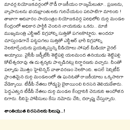
మాచర్ల నియోజకవర్గంలో రౌడీ రాజకీయం రాజ్యమేలుతూ.. ప్రజలను,
వ్యాపారులను భయభ్రాంతులకు గురిచేయటం పరిపాటిగా మారింది !
తాజాగా ఆదివారం సాయంత్రం నియోజకవర్గ పరిధిలోని దుర్గి మండల
కేంద్రంలో అధికార పార్టీకి చెందిన నాయకుడు ఒకరు.. మాజీ
ముఖ్యమంత్రి ఎన్టీఆర్ విగ్రహాన్ని సుత్తితో పగలకొట్టారు. అందరూ
చూస్తుండగానే పట్టపగలు సుత్తితో ఎన్టీఆర్ భారీ విగ్రహాన్ని
నెలకూల్చేందుకు ప్రయత్నిస్తున్న వీడియోలు సోషల్ మీడియా వైరల్
అయ్యాయి. వైసీపీ జడ్పీటీసీ శెట్టిపల్లి యలమంద తనయుడు శెట్టిపల్లి
కోటేశ్వరరావు ఈ దుశ్చర్యకు పాల్పడినట్లు నిర్థారణకు వచ్చారు. దీంతో
పల్నాడు మొత్తం హైటెన్షన్ వాతావరణం నెలకొంది. అసలే సెన్సిటీవ్
ప్రాంతమైన దుర్గి మండలంలో ఈ ఘనటతో రాజకీయాలు ఒక్కసారిగా
వేడెక్కాయి. టీడీపీ నేతలు రోడ్డుపై బైఠాయించి నిరసన తెలియజేశారు.
పెద్దఎత్తున టీడీపీ నేతలు దుర్గి మండల కేంద్రానికి చెరుకుని ఆందోళన
దిగారు. దీనిపై పోలీసులు కేసు నమోదు చేసి, దర్యాప్తు చేస్తున్నారు.
శాంతియుత నిరసనలకు పిలుపు..!