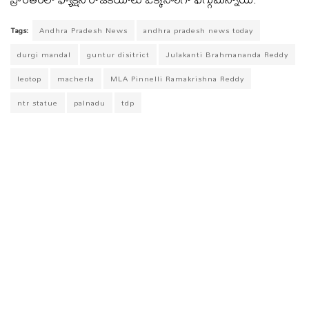
Tags:
Andhra Pradesh News
andhra pradesh news today
durgi mandal
guntur disitrict
Julakanti Brahmananda Reddy
leotop
macherla
MLA Pinnelli Ramakrishna Reddy
ntr statue
palnadu
tdp