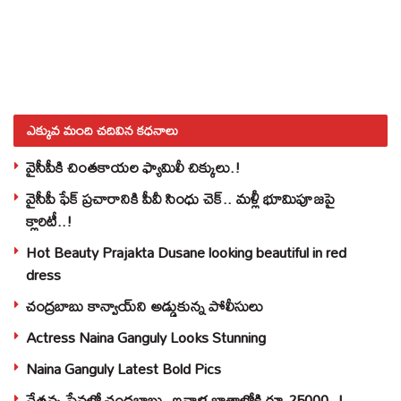
ఎక్కువ మంది చదివిన కధనాలు
వైసీపీకి చింతకాయల ఫ్యామిలీ చిక్కులు.!
వైసీపీ ఫేక్ ప్రచారానికి పీవీ సింధు చెక్.. మళ్లీ భూమిపూజపై
క్లారిటీ..!
Hot Beauty Prajakta Dusane looking beautiful in red
dress
చంద్రబాబు కాన్వాయ్‌ని అడ్డుకున్న పోలీసులు
Actress Naina Ganguly Looks Stunning
Naina Ganguly Latest Bold Pics
నేతన్న సేవలో చంద్రబాబు..ఇవాళ ఖాతాల్లోకి రూ.25000..!