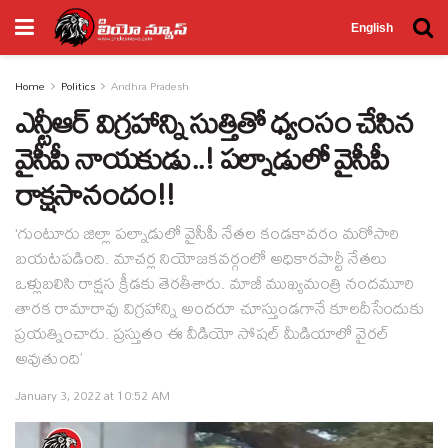
English
Home
Politics
Andhra Pradesh
ఎన్టీఆర్ విగ్రహాన్ని సుత్తితో ధ్వంసం చేసిన
వైసీపీ నాయకుడు..! పల్నాడులో వైసీపీ
రాక్షసానందం!!
‘గుంటూరు జిల్లా పల్నాడులో వైసీపీ నేతల కండకావరం మరోసారి
బయటపడింది. మాచర్ల నియోజకవర్గంలో అధికారపార్టీ నేతలు
ఒళ్లుబలిసి రాక్షస క్రీడకు తెరతీశారు. మాజీ ముఖ్యమంత్రి నందమూరి
తారక రామారావు విగ్రహాన్ని అందరూ చూస్తుండగానే కూలదీసేందుకు
ప్రయత్నించారు. ప్రస్తుతం ఈ వీడియో సోషల్ మీడియాలో వైరల్
అవుతుంది’
January 3, 2022 at 10:52 AM