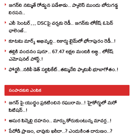
జగన్‌ని నమ్మితే రోడ్డున పడేశాడు.. ప్యాలెస్‌ ముందు బోరుగడ్డ
నిరసన..
ఎనీ సెంటర్‌… DSCపై చర్చకు రెడీ.. జగన్‌కు లోకేష్‌ ఓపెన్
ఛాలెంజ్..
కూటమి మార్క్ అభివృద్ధి.. రికార్డు టైమ్‌లో భోగాపురం రెడీ..!
తల్లికి వందనం షురూ.. 67.47 లక్షల మందికి లబ్ధి.. లోకేష్‌
ఎమోషనల్ పోస్ట్‌.!
ఫోర్జరీ..నకిలీ డెత్ సర్టిఫికేట్..తమ్మినేని ఫ్యామిలీ భూబాగోతం.!
సంపాదకుని ఎంపిక
జగన్ పై యుద్థం ప్రకటించిన రఘురామ..! హైకోర్టులో మరో
పిటిషన్..!
అసుర పిన్నెల్లి దహనం.. మార్పు కోరుకుంటున్న మాచర్ల..!
పేదోడి ప్రాణం, చావుకు ఖరీదా..? ఎందుకింత దారుణం..?