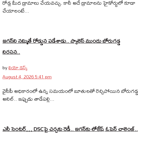
రోడ్ల మీద డ్రామాలు చేయవచ్చు. కానీ అదే డ్రామాలను హైకోర్టులో కూడా
చేయాలంటే...
జగన్‌ని నమ్మితే రోడ్డున పడేశాడు.. ప్యాలెస్‌ ముందు బోరుగడ్డ
నిరసన..
by
లియో డెస్క్
August 4, 2026 5:41 pm
వైసీపీ అధికారంలో ఉన్న సమయంలో బూతులతో రెచ్చిపోయిన బోరుగడ్డ
అనిల్‌.. ఇప్పుడు తాడేపల్లి...
ఎనీ సెంటర్‌… DSCపై చర్చకు రెడీ.. జగన్‌కు లోకేష్‌ ఓపెన్ ఛాలెంజ్..