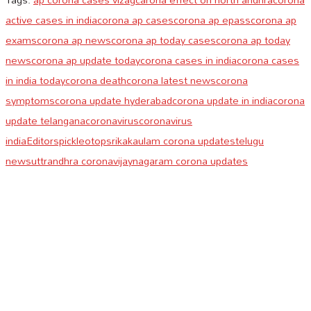
active cases in india
corona ap cases
corona ap epass
corona ap
exams
corona ap news
corona ap today cases
corona ap today
news
corona ap update today
corona cases in india
corona cases
in india today
corona death
corona latest news
corona
symptoms
corona update hyderabad
corona update in india
corona
update telangana
coronavirus
coronavirus
india
Editorspick
leotop
srikakaulam corona updates
telugu
news
uttrandhra corona
vijaynagaram corona updates