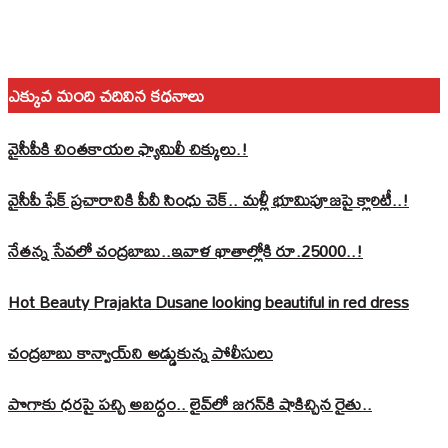
ఎక్కువ మంది చదివిన కధనాలు
వైసీపీకి చింతకాయల ఫ్యామిలీ చిక్కులు.!
వైసీపీ ఫేక్ ప్రచారానికి పీవీ సింధు చెక్.. మళ్లీ భూమిపూజపై క్లారిటీ..!
నేతన్న సేవలో చంద్రబాబు..ఇవాళ ఖాతాల్లోకి రూ.25000..!
Hot Beauty Prajakta Dusane looking beautiful in red dress
చంద్రబాబు కాన్వాయ్‌ని అడ్డుకున్న పోలీసులు
పొగాకు ధరపై పచ్చి అబద్దం.. లైవ్‌లో జగన్‌కి షాకిచ్చిన రైతు..