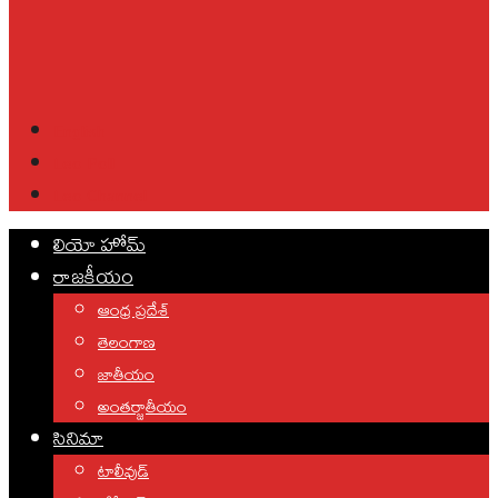
English
Leo Poll
Leo Channel
లియో హోమ్
రాజకీయం
ఆంధ్ర ప్రదేశ్
తెలంగాణ
జాతీయం
అంతర్జాతీయం
సినిమా
టాలీవుడ్