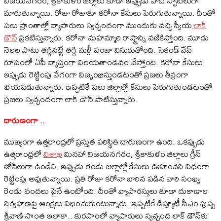
విజయనగరం, శ్రీకాకుళం జిల్లాలు కూడా ఇప్పుడు హాట్ స్పాట్‌లుగా
మారుతున్నాయి. రోజు రోజుకూ కరోనా కేసులు పెరుగుతున్నాయి. దీంతో
పలు ప్రాంతాల్లో వ్యాపారులు స్వచ్ఛందంగా ముందుకు వచ్చి స్వీయ
లాక్
డౌన్
ప్రకటిస్తున్నారు. కరోనా మహమ్మారి రాష్ట్రాన్ని వణికిస్తోంది. మూడు
నెలల పాటు తగ్గినట్టే తగ్గి మళ్లీ పంజా విసురుతోంది. సెకండ్ వేవ్
రూపంలో ఏపీ వ్యాప్తంగా విలయతాండవం చేస్తోంది. కరోనా కేసులు
ఇప్పుడు రెట్టింపు వేగంగా విజృంభిస్తుండటంతో ప్రజలు తీవ్రంగా
భయపడుతున్నారు. ఇప్పటికే పలు జిల్లాల్లో కేసులు పెరుగుతుండటంతో
ప్రజలు స్వచ్ఛందంగా లాక్ డౌన్ పాటిస్తున్నారు.
దారుణంగా ..
ముఖ్యంగా ఉత్తరాంధ్రలో ప్రస్తుత పరిస్థితి దారుణంగా ఉంది. ఒకప్పుడు
ఉత్తరాంధ్రలో
విశాఖ
మినహా విజయనగరం, శ్రీకాకుళం జిల్లాలు గ్రీన్
జోన్‌లుగా ఉండేవి. ఇప్పుడు రెండు జిల్లాల్లో కేసులు ఊహించని విధంగా
రెట్టింపు అవుతున్నాయి. ప్రతి రోజు కరోనా బారిన పడిన వారి సంఖ్య
రెండు వందలు పైనే ఉంటోంది. దీంతో వ్యాపారస్తులు కూడా దుకాణాల
నిర్వహణపై ఆంక్షలు విధించుకుంటున్నారు. ఇప్పటికే డిప్యూటీ సీఎం పుష్ప
శ్రీవాణి సొంత ఇలాకా.. కురపాంలో వ్యాపారులు స్వచ్ఛంద లాక్ డౌన్‌కు