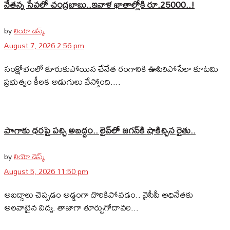
నేతన్న సేవలో చంద్రబాబు..ఇవాళ ఖాతాల్లోకి రూ.25000..!
by
లియో డెస్క్
August 7, 2026 2:56 pm
సంక్షోభంలో కూరుకుపోయిన చేనేత రంగానికి ఊపిరిపోసేలా కూటమి
ప్రభుత్వం కీలక అడుగులు వేస్తోంది....
పొగాకు ధరపై పచ్చి అబద్దం.. లైవ్‌లో జగన్‌కి షాకిచ్చిన రైతు..
by
లియో డెస్క్
August 5, 2026 11:50 pm
అబద్దాలు చెప్పడం అడ్డంగా దొరికిపోవడం.. వైసీపీ అధినేతకు
అలవాటైన విద్య. తాజాగా తూర్పుగోదావరి...