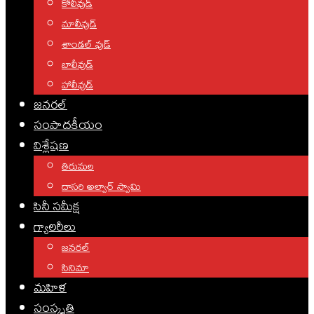
కోలీవుడ్
మాలీవుడ్
శాండల్ వుడ్
బాలీవుడ్
హాలీవుడ్
జనరల్
సంపాదకీయం
విశ్లేషణ
తిరుమల
దాసరి అల్వార్ స్వామి
సినీ సమీక్ష
గ్యాలరీలు
జనరల్
సినిమా
మహిళ
సంస్కృతి