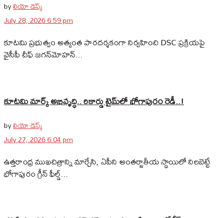
by
లియో డెస్క్
July 28, 2026 6:59 pm
కూటమి ప్రభుత్వం అత్యంత పారదర్శకంగా నిర్వహించి DSC ప్రక్రియపై
వైసీపీ చీఫ్ జగన్‌మోహన్...
కూటమి మార్క్ అభివృద్ధి.. రికార్డు టైమ్‌లో భోగాపురం రెడీ..!
by
లియో డెస్క్
July 27, 2026 6:04 pm
ఉత్తరాంధ్ర ముఖచిత్రాన్ని మార్చేసి, ఏపీని అంతర్జాతీయ స్థాయిలో నిలబెట్టే
భోగాపురం గ్రీన్ ఫీల్డ్...