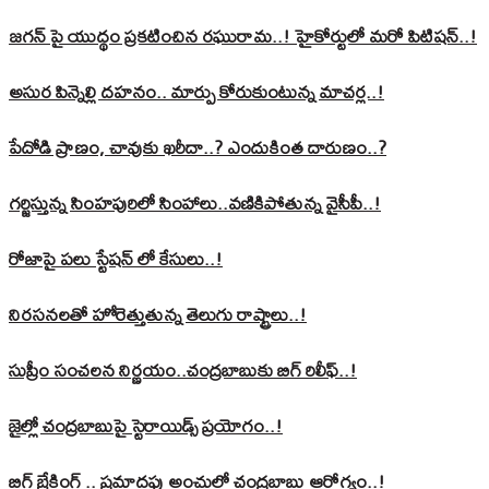
జగన్ పై యుద్థం ప్రకటించిన రఘురామ..! హైకోర్టులో మరో పిటిషన్..!
అసుర పిన్నెల్లి దహనం.. మార్పు కోరుకుంటున్న మాచర్ల..!
పేదోడి ప్రాణం, చావుకు ఖరీదా..? ఎందుకింత దారుణం..?
గర్జిస్తున్న సింహపురిలో సింహాలు..వణికిపోతున్న వైసీపీ..!
రోజాపై పలు స్టేషన్ లో కేసులు..!
నిరసనలతో హోరెత్తుతున్న తెలుగు రాష్ట్రాలు..!
సుప్రీం సంచలన నిర్ణయం..చంద్రబాబుకు బిగ్ రిలీఫ్..!
జైల్లో చంద్రబాబుపై స్టెరాయిడ్స్ ప్రయోగం..!
బిగ్ బ్రేకింగ్ .. ప్రమాదపు అంచుల్లో చంద్రబాబు ఆరోగ్యం..!