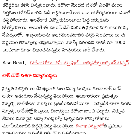
కలెక్టర్‌కు కలిసి విన్నవించారు. కరోనా మొదటి దశలో ఎంతో మంది
వర్తకులు కోవిడ్ బారిన పడి ఆర్ధికంగానే కాకుండా ఆరోగ్యపరంగా ఎంతో
నష్టపోయారు. అంతేకాక ఎన్నో కుటుంబాలు పెద్ద దిక్కుకును
కోల్పోయాయి. అయితే ఈ సెకెండ్ వేవ్ మరింత ప్రమాదమని చెబుతున్న
నేపథ్యంలో.. ఇబ్బందులను అధిగమించటానికి వర్తక సంఘాలు లు ఈ
నిర్ణయం తీసున్నట్లు చెపుతున్నాయి. మాస్క్ ధరించని వారికి రూ.1000
జరిమానా కూడా విధించనున్నట్లు హెచ్చరికలు జారీ చేశారు.
Also Read ;-
కరోనా రోగులతో బెడ్లు ఫుల్.. అన్నిచోట్ల ఆక్సిజన్ టెన్షన్
లాక్ డౌన్ దిశగా విద్యాసంస్థలు
ప్రస్తుత పరిస్థితులు నేపథ్యంలో పలు విద్యా సంస్థలు కూడా లాక్ డౌన్
దిశగా అడుగులు వేస్తున్నట్టు తెలుస్తోంది. అధికారికంగా ప్రభుత్వం
స్కూళ్లు, కాలేజీలకు సెలవులు ప్రకటించకపోయినా.. ఇప్పటికే చాలా వరకు
స్కూళ్లు, కాలేజీల్లో సిబ్బంది, విద్యార్థులు కరోనా బారిన పడ్డారు. ఎక్కువ
కేసులు నమోదైన విద్యా సంస్థలన్నీ స్వచ్ఛందగా కొన్ని రోజులు
మూసేయడానికి సిద్ధమైనట్టు తెలుస్తోంది.
విశాఖపట్నంలో
ని ప్రముఖ
విద్యాసంస్థలు ఇప్పటికే లాక్ డౌన్ ప్రకటించాయి.