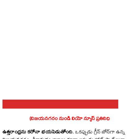
Share on Facebook
Share on Twitter
Share on WhatsApp
(విజయనగరం నుండి లియో న్యూస్ ప్రతినిధి
ఉత్తరాంధ్రను కరోనా భయపెడుతోంది.
ఒకప్పుడు గ్రీన్ జోన్‌గా ఉన్న