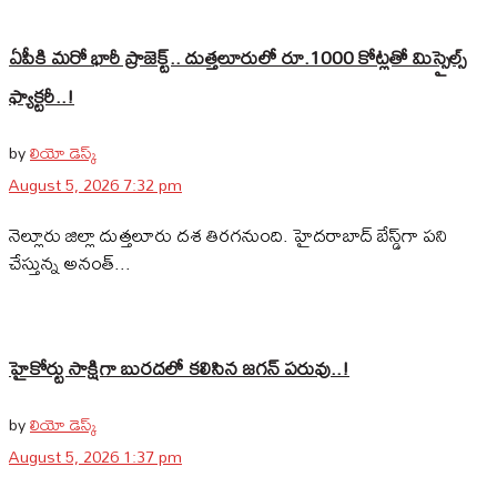
ఏపీకి మరో భారీ ప్రాజెక్ట్.. దుత్తలూరులో రూ.1000 కోట్లతో మిస్సైల్స్
ఫ్యాక్టరీ..!
by
లియో డెస్క్
August 5, 2026 7:32 pm
నెల్లూరు జిల్లా దుత్తలూరు దశ తిరగనుంది. హైదరాబాద్‌ బేస్డ్‌గా పని
చేస్తున్న అనంత్...
హైకోర్టు సాక్షిగా బురదలో కలిసిన జగన్ పరువు..!
by
లియో డెస్క్
August 5, 2026 1:37 pm