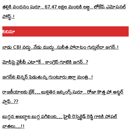
తల్లికి వందనం షురూ.. 67.47 లక్షల మందికి లబ్ధి.. లోకేష్‌ ఎమోషనల్
పోస్ట్‌.!
సినిమా
నాడు CBI వద్దు..నేడు ముద్దు..సునీత పోరాటం గుర్తులేదా జగన్.!
మోదీపై వైసీపీ ఎటా*క్.. కాంగ్రెస్ గూటికి జగన్..?
జగన్‌ని టెన్షన్‌ పెడుతున్న గుంటూరు జిల్లా మంత్రి..!
రాజకీయాలకు బ్రేక్… బుల్లితెర ఇన్నింగ్స్ షురూ.. రోజా కొత్త షో అట్టర్
ఫ్లాప్..??
బుగ్గన అబద్ధాల బుగ్గ పగిలింది… హైలీ రెస్పెక్టెడ్‌ రెడ్డి గారికి సోషల్‌
వాతలు…!!