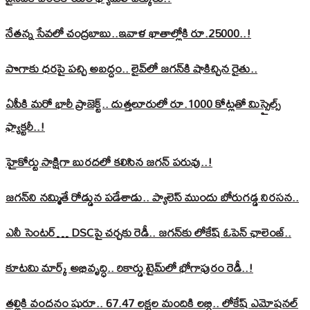
నేతన్న సేవలో చంద్రబాబు..ఇవాళ ఖాతాల్లోకి రూ.25000..!
పొగాకు ధరపై పచ్చి అబద్దం.. లైవ్‌లో జగన్‌కి షాకిచ్చిన రైతు..
ఏపీకి మరో భారీ ప్రాజెక్ట్.. దుత్తలూరులో రూ.1000 కోట్లతో మిస్సైల్స్
ఫ్యాక్టరీ..!
హైకోర్టు సాక్షిగా బురదలో కలిసిన జగన్ పరువు..!
జగన్‌ని నమ్మితే రోడ్డున పడేశాడు.. ప్యాలెస్‌ ముందు బోరుగడ్డ నిరసన..
ఎనీ సెంటర్‌… DSCపై చర్చకు రెడీ.. జగన్‌కు లోకేష్‌ ఓపెన్ ఛాలెంజ్..
కూటమి మార్క్ అభివృద్ధి.. రికార్డు టైమ్‌లో భోగాపురం రెడీ..!
తల్లికి వందనం షురూ.. 67.47 లక్షల మందికి లబ్ధి.. లోకేష్‌ ఎమోషనల్