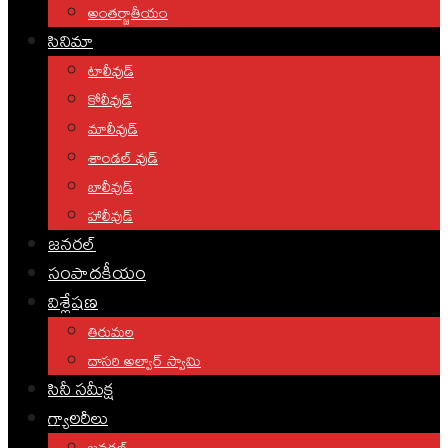
అంతర్జాతీయం
సినిమా
టాలీవుడ్
కోలీవుడ్
మాలీవుడ్
శాండల్ వుడ్
బాలీవుడ్
హాలీవుడ్
జనరల్
సంపాదకీయం
విశ్లేషణ
తిరుమల
దాసరి అల్వార్ స్వామి
సినీ సమీక్ష
గ్యాలరీలు
జనరల్