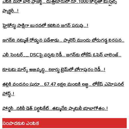
ఏపీకి మరో భారీ ప్రాజెక్ట్.. దుత్తలూరులో రూ.1000 కోట్లతో మిస్సైల్స్
ఫ్యాక్టరీ..!
హైకోర్టు సాక్షిగా బురదలో కలిసిన జగన్ పరువు..!
జగన్‌ని నమ్మితే రోడ్డున పడేశాడు.. ప్యాలెస్‌ ముందు బోరుగడ్డ నిరసన..
ఎనీ సెంటర్‌… DSCపై చర్చకు రెడీ.. జగన్‌కు లోకేష్‌ ఓపెన్ ఛాలెంజ్..
కూటమి మార్క్ అభివృద్ధి.. రికార్డు టైమ్‌లో భోగాపురం రెడీ..!
తల్లికి వందనం షురూ.. 67.47 లక్షల మందికి లబ్ధి.. లోకేష్‌ ఎమోషనల్
పోస్ట్‌.!
ఫోర్జరీ..నకిలీ డెత్ సర్టిఫికేట్..తమ్మినేని ఫ్యామిలీ భూబాగోతం.!
సంపాదకుని ఎంపిక