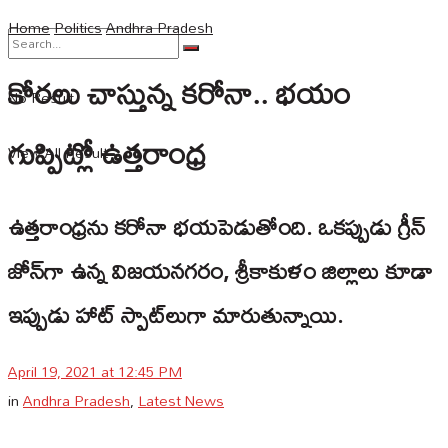
Home
Politics
Andhra Pradesh
కోరలు చాస్తున్న కరోనా.. భయం
No Result
గుప్పిట్లో ఉత్తరాంధ్ర
View All Result
ఉత్తరాంధ్రను కరోనా భయపెడుతోంది. ఒకప్పుడు గ్రీన్
జోన్‌గా ఉన్న విజయనగరం, శ్రీకాకుళం జిల్లాలు కూడా
ఇప్పుడు హాట్ స్పాట్‌లుగా మారుతున్నాయి.
April 19, 2021 at 12:45 PM
in
Andhra Pradesh
,
Latest News