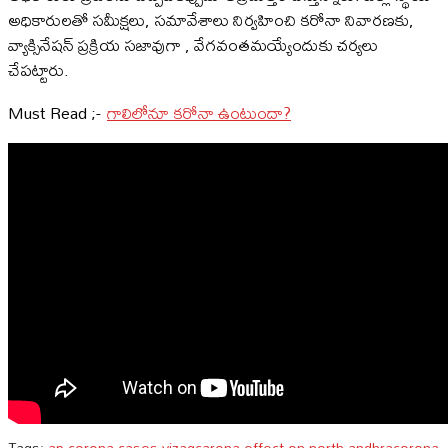
అధికారులతో సమీక్షలు, సమావేశాలు నిర్వహించి కరోనా నివారణకు,
వ్యాక్సినేషన్ ప్రక్రియ సజావుగా , వేగవంతమయ్యేందుకు చర్యలు
చేపట్టారు.
Must Read ;-
గాలిలోనూ కరోనా ఉంటుందా?
Tags:
ap corona cases vizag
carona effect on north andhra
corona