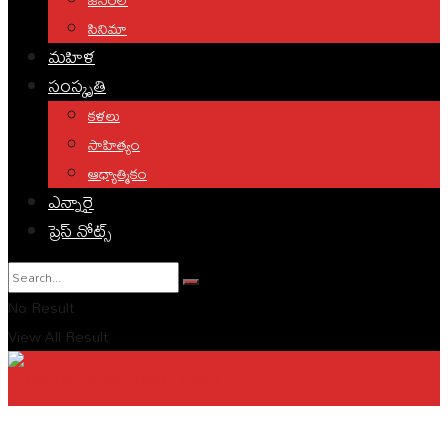
సినిమా
మహిళ
సంస్కృతి
కళలు
సాహిత్యం
ఆధ్యాత్మికం
ఎన్నారై
ప్రెస్ నోట్స్
No Result
View All Result
English