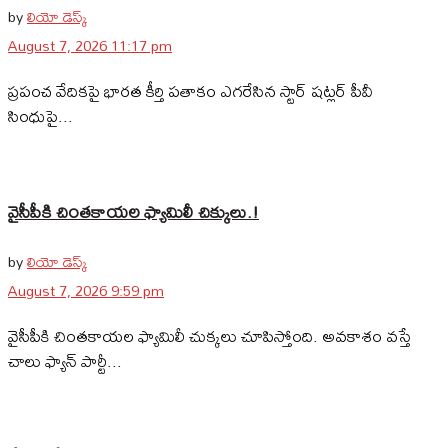
by
లియో డెస్క్
August 7, 2026 11:17 pm
ప్రపంచ వేదికపై భారత కీర్తి పతాకం ఎగరేసిన స్టార్ షట్లర్ పీవీ
సింధుపై...
వైసీపీకి చింతకాయల ఫ్యామిలీ చిక్కులు.!
by
లియో డెస్క్
August 7, 2026 9:59 pm
వైసీపీకి చింతకాయల ఫ్యామిలీ చుక్కలు చూపిస్తోంది. అవకాశం వస్తే
చాలు ఫ్యాన్‌ పార్టీ...