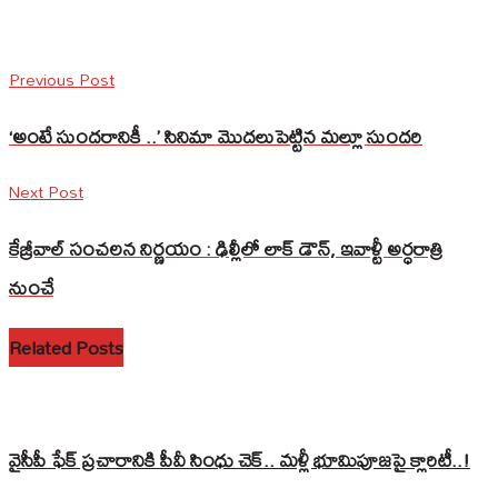
Previous Post
‘అంటే సుందరానికీ ..’ సినిమా మొదలుపెట్టిన మల్లూ సుందరి
Next Post
కేజ్రీవాల్ సంచలన నిర్ణయం : ఢిల్లీలో లాక్ డౌన్, ఇవాళ్టీ అర్ధరాత్రి
నుంచే
Related Posts
వైసీపీ ఫేక్ ప్రచారానికి పీవీ సింధు చెక్.. మళ్లీ భూమిపూజపై క్లారిటీ..!