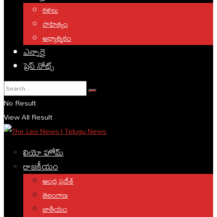
కళలు
సాహిత్యం
ఆధ్యాత్మికం
ఎన్నారై
ప్రెస్ నోట్స్
No Result
View All Result
లియో హోమ్
రాజకీయం
ఆంధ్ర ప్రదేశ్
తెలంగాణ
జాతీయం