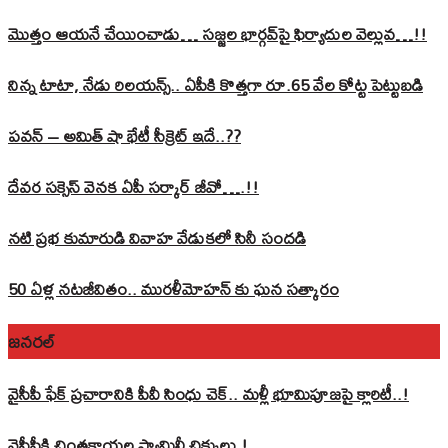
మొత్తం ఆయనే చేయించాడు… సజ్జల భార్గవ్‌పై ఫిర్యాదుల వెల్లువ…!!
నిన్న టాటా, నేడు రిలయన్స్.. ఏపీకి కొత్తగా రూ.65 వేల కోట్ట పెట్టుబడి
పవన్‌ – అమిత్‌ షా భేటీ సీక్రెట్‌ ఇదే..??
దేవర సక్సెస్‌ వెనక ఏపీ సర్కార్‌ జీవో….!!
నటి ప్రభ కుమారుడి వివాహ వేడుకలో సినీ సందడి
50 ఏళ్ల నటజీవితం.. మురళీమోహన్ కు ఘన సత్కారం
జనరల్
వైసీపీ ఫేక్ ప్రచారానికి పీవీ సింధు చెక్.. మళ్లీ భూమిపూజపై క్లారిటీ..!
వైసీపీకి చింతకాయల ఫ్యామిలీ చిక్కులు.!