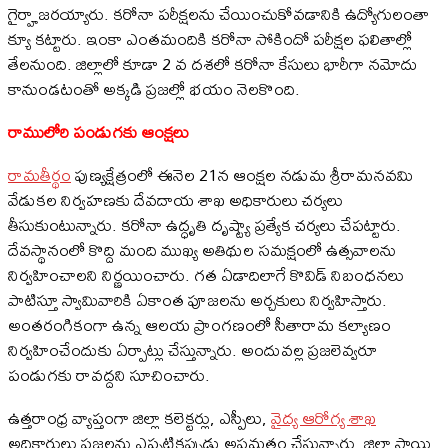
గైర్హాజరయ్యారు. కరోనా పరీక్షలను చేయించుకోవడానికి ఉద్యోగులంతా
క్యూ కట్టారు. ఇంకా ఎంతమందికి కరోనా సోకిందో పరీక్షల ఫలితాల్లో
తేలనుంది. జిల్లాలో కూడా 2 వ దశలో కరోనా కేసులు భారీగా నమోదు
కానుండటంతో అక్కడి ప్రజల్లో భయం నెలకొంది.
రాములోరి పండుగకు ఆంక్షలు
రామతీర్థం
పుణ్యక్షేత్రంలో ఈనెల 21న ఆంక్షల నడుమ శ్రీరామనవమి
వేడుకల నిర్వహణకు దేవదాయ శాఖ అధికారులు చర్యలు
తీసుకుంటున్నారు. కరోనా ఉద్ధృతి దృష్ట్యా ప్రత్యేక చర్యలు చేపట్టారు.
దేవస్థానంలో కొద్ది మంది ముఖ్య అతిథుల సమక్షంలో ఉత్సవాలను
నిర్వహించాలని నిర్ణయించారు. గత ఏడాదిలాగే కొవిడ్‌ నిబంధనలు
పాటిస్తూ స్వామివారికి ఏకాంత పూజలను అర్చకులు నిర్వహిస్తారు.
అంతరంగికంగా ఉన్న ఆలయ ప్రాంగణంలో సీతారామ కల్యాణం
నిర్వహించేందుకు ఏర్పాట్లు చేస్తున్నారు. అందువల్ల ప్రజలెవ్వరూ
పండుగకు రావద్దని సూచించారు.
ఉత్తరాంధ్ర వ్యాప్తంగా జిల్లా కలెక్టర్లు, ఎస్పీలు,
వైద్య ఆరోగ్య శాఖ
అధికారులు ప్రజలను ఎప్పటికప్పుడు అప్రమత్తం చేస్తున్నారు. జిల్లా స్థాయి