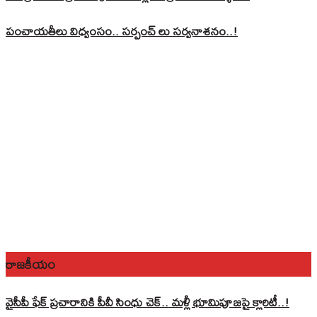
పంచాయతీలు విధ్వంసం.. సర్పంచ్ లు సర్వనాశనం..!
రాజకీయం
వైసీపీ ఫేక్ ప్రచారానికి పీవీ సింధు చెక్.. మళ్లీ భూమిపూజపై క్లారిటీ..!