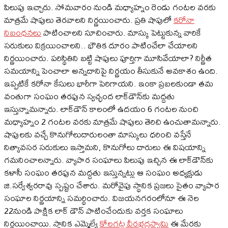
పిలుపు ఇచ్చారు. సోమవారం నుండి మధ్యాహ్నం రెండు గంటల వరకు
మాత్రమే షాపులు తెరవాలని నిర్ణయించారు. ప్రతి షాపులో
కరోనా
నిబంధనలు
పాటించాలని సూచించారు. మాస్కు పెట్టుకున్న వారికే
సరుకులు విక్రయించాలని.. భౌతిక దూరం పాటించేలా చేయాలని
నిర్ణయించారు. పరిస్థితిని బట్టి షాపులు పూర్తిగా మూసివేయాలా? నిర్ణీత
సమయాన్ని పెంచాలా అన్నదానిపై నిర్ణయం తీసుకునే అవకాశం ఉంది.
ఇప్పటికే కరోనా కేసులు భారీగా పెరిగాయని. ఇంకా ప్రబలకుండా తమ
వంతుగా సంఘం తరఫున స్వచ్ఛంద లాక్‌డౌన్‌కు మద్దతు
ఇస్తున్నామన్నారు. లాక్‌డౌన్‌ కాలంలో ఉదయం 6 గంటల నుంచి
మధ్యాహ్నం 2 గంటల వరకు మాత్రమే షాపులు తెరిచి ఉంచుతామన్నారు.
షాపులకు వచ్చే కొనుగోలుదారులంతా మాస్కులు ధరించి వస్తేనే
నిత్యావసర సరుకులు ఇస్తామని, కొనుగోలు దారులు ఈ విషయాన్ని
గమనించాలన్నారు. వ్యాపార సంఘాలు పిలుపు ఇచ్చిన ఈ లాక్‌డౌన్‌కు
కళాసీ సంఘం తరఫున మద్దతు ఇస్తున్నట్లు ఆ సంఘం అధ్యక్షుడు
జి.సర్వేశ్వరరావు స్పష్టం చేశారు. మరోవైపు స్థానిక ప్రజలు సైతం వ్యాపార
సంఘాల నిర్ణయాన్ని సమర్థించారు. విజయనగరంలోనూ ఈ నెల
22నుండి పాక్షిక లాక్ డౌన్ పాటించేందుకు వర్తక సంఘాలు
నిర్ణయించాయి. స్థానిక ఎమ్మెల్యే
కోలగట్ల వీరభద్రస్వామి
ఈ మేరకు