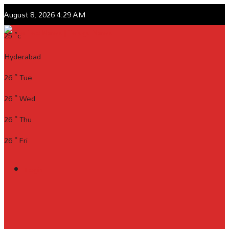
August 8, 2026 4:29 AM
25
°c
Hyderabad
26
°
Tue
26
°
Wed
26
°
Thu
26
°
Fri
Login