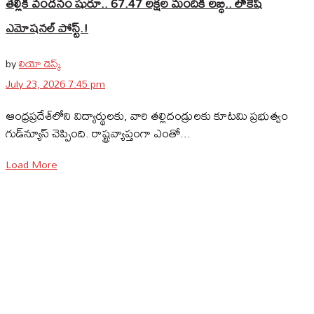
తల్లికి వందనం షురూ.. 67.47 లక్షల మందికి లబ్ధి.. లోకేష్‌
ఎమోషనల్ పోస్ట్‌.!
by
లియో డెస్క్
July 23, 2026 7:45 pm
ఆంధ్రప్రదేశ్‌లోని విద్యార్థులకు, వారి తల్లిదండ్రులకు కూటమి ప్రభుత్వం
గుడ్‌న్యూస్ చెప్పింది. రాష్ట్రవ్యాప్తంగా ఎంతో...
Load More