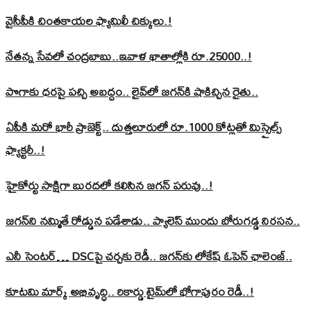
వైసీపీకి చింతకాయల ఫ్యామిలీ చిక్కులు.!
నేతన్న సేవలో చంద్రబాబు..ఇవాళ ఖాతాల్లోకి రూ.25000..!
పొగాకు ధరపై పచ్చి అబద్దం.. లైవ్‌లో జగన్‌కి షాకిచ్చిన రైతు..
ఏపీకి మరో భారీ ప్రాజెక్ట్.. దుత్తలూరులో రూ.1000 కోట్లతో మిస్సైల్స్
ఫ్యాక్టరీ..!
హైకోర్టు సాక్షిగా బురదలో కలిసిన జగన్ పరువు..!
జగన్‌ని నమ్మితే రోడ్డున పడేశాడు.. ప్యాలెస్‌ ముందు బోరుగడ్డ నిరసన..
ఎనీ సెంటర్‌… DSCపై చర్చకు రెడీ.. జగన్‌కు లోకేష్‌ ఓపెన్ ఛాలెంజ్..
కూటమి మార్క్ అభివృద్ధి.. రికార్డు టైమ్‌లో భోగాపురం రెడీ..!