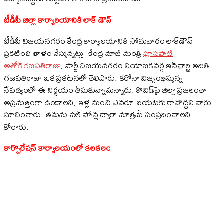
టీడీపీ జిల్లా కార్యాలయానికి లాక్ డౌన్
టీడీపీ విజయనగరం కేంద్ర కార్యాలయానికి సోమవారం లాక్‌డౌన్‌
ప్రకటించి తాళం వేస్తున్నట్లు కేంద్ర మాజీ మంత్రి
పూసపాటి
అశోక్‌గజపతిరాజు
, పార్టీ విజయనగరం నియోజకవర్గ ఇన్‌ఛార్జి అదితి
గజపతిరాజు ఒక ప్రకటనలో తెలిపారు. కరోనా విజృంభిస్తున్న
నేపథ్యంలో ఈ నిర్ణయం తీసుకున్నామన్నారు. కొవిడ్‌పై జిల్లా ప్రజలంతా
అప్రమత్తంగా ఉండాలని, ఇళ్ల నుంచి ఎవరూ బయటకు రావొద్దని వారు
సూచించారు. తమను సెల్ ఫోన్ల ద్వారా మాత్రమే సంప్రదించాలని
కోరారు.
కార్పొరేషన్ కార్యాలయంలో కలకలం