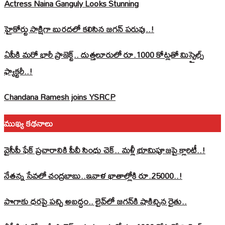
Actress Naina Ganguly Looks Stunning
హైకోర్టు సాక్షిగా బురదలో కలిసిన జగన్ పరువు..!
ఏపీకి మరో భారీ ప్రాజెక్ట్.. దుత్తలూరులో రూ.1000 కోట్లతో మిస్సైల్స్
ఫ్యాక్టరీ..!
Chandana Ramesh joins YSRCP
ముఖ్య కథనాలు
వైసీపీ ఫేక్ ప్రచారానికి పీవీ సింధు చెక్.. మళ్లీ భూమిపూజపై క్లారిటీ..!
నేతన్న సేవలో చంద్రబాబు..ఇవాళ ఖాతాల్లోకి రూ.25000..!
పొగాకు ధరపై పచ్చి అబద్దం.. లైవ్‌లో జగన్‌కి షాకిచ్చిన రైతు..