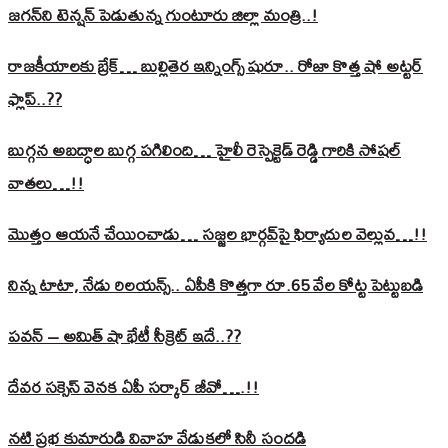
జగన్‌ని టెన్షన్‌ పెడుతున్న గుంటూరు జిల్లా మంత్రి..!
రాజకీయాలకు బ్రేక్… బుల్లితెర ఇన్నింగ్స్ షురూ.. రోజా కొత్త షో అట్టర్
ఫ్లాప్..??
బుగ్గన అబద్ధాల బుగ్గ పగిలింది… హైలీ రెస్పెక్టెడ్‌ రెడ్డి గారికి సోషల్‌
వాతలు…!!
మొత్తం ఆయనే చేయించాడు… సజ్జల భార్గవ్‌పై ఫిర్యాదుల వెల్లువ…!!
నిన్న టాటా, నేడు రిలయన్స్.. ఏపీకి కొత్తగా రూ.65 వేల కోట్ట పెట్టుబడి
పవన్‌ – అమిత్‌ షా భేటీ సీక్రెట్‌ ఇదే..??
దేవర సక్సెస్‌ వెనక ఏపీ సర్కార్‌ జీవో….!!
నటి ప్రభ కుమారుడి వివాహ వేడుకలో సినీ సందడి