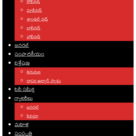
కోలీవుడ్
మాలీవుడ్
శాండల్ వుడ్
బాలీవుడ్
హాలీవుడ్
జనరల్
సంపాదకీయం
విశ్లేషణ
తిరుమల
దాసరి అల్వార్ స్వామి
సినీ సమీక్ష
గ్యాలరీలు
జనరల్
సినిమా
మహిళ
సంస్కృతి