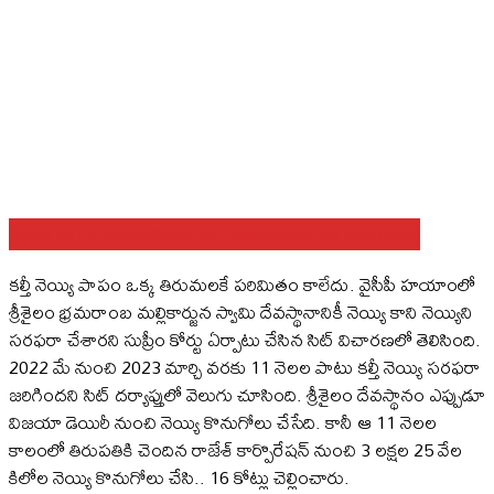
Share on Facebook
Share on Twitter
Share on WhatsApp
కల్తీ నెయ్యి పాపం ఒక్క తిరుమలకే పరిమితం కాలేదు. వైసీపీ హయాంలో
శ్రీశైలం భ్రమరాంబ మల్లికార్జున స్వామి దేవస్థానానికీ నెయ్యి కాని నెయ్యిని
సరఫరా చేశారని సుప్రీం కోర్టు ఏర్పాటు చేసిన సిట్‌ విచారణలో తెలిసింది.
2022 మే నుంచి 2023 మార్చి వరకు 11 నెలల పాటు కల్తీ నెయ్యి సరఫరా
జరిగిందని సిట్‌ దర్యాప్తులో వెలుగు చూసింది. శ్రీశైలం దేవస్థానం ఎప్పుడూ
విజయా డెయిరీ నుంచి నెయ్యి కొనుగోలు చేసేది. కానీ ఆ 11 నెలల
కాలంలో తిరుపతికి చెందిన రాజేశ్‌ కార్పొరేషన్‌ నుంచి 3 లక్షల 25 వేల
కిలోల నెయ్యి కొనుగోలు చేసి.. 16 కోట్లు చెల్లించారు.