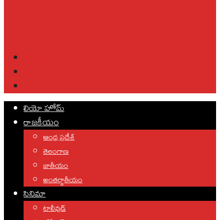
English
Leo Poll
Leo Channel
లియో హోమ్
రాజకీయం
ఆంధ్ర ప్రదేశ్
తెలంగాణ
జాతీయం
అంతర్జాతీయం
సినిమా
టాలీవుడ్