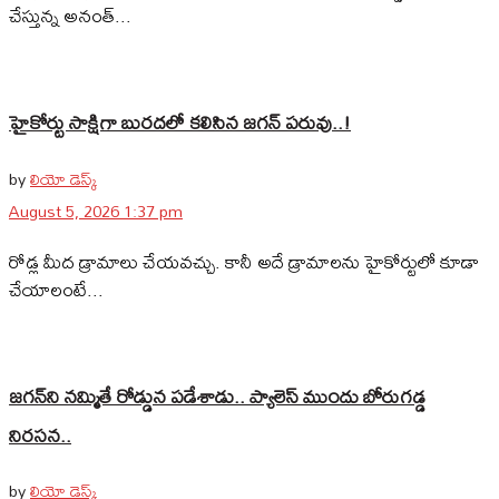
చేస్తున్న అనంత్...
హైకోర్టు సాక్షిగా బురదలో కలిసిన జగన్ పరువు..!
by
లియో డెస్క్
August 5, 2026 1:37 pm
రోడ్ల మీద డ్రామాలు చేయవచ్చు. కానీ అదే డ్రామాలను హైకోర్టులో కూడా
చేయాలంటే...
జగన్‌ని నమ్మితే రోడ్డున పడేశాడు.. ప్యాలెస్‌ ముందు బోరుగడ్డ
నిరసన..
by
లియో డెస్క్