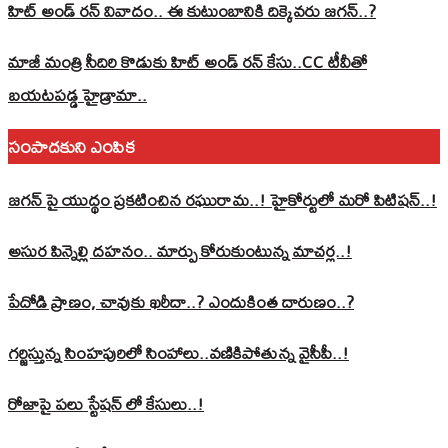
హిట్ అండ్ రన్ వివాదం.. ఈ కుటుంబానికి దిక్కెవరు జగన్..?
మాజీ మంత్రి సీదిరి కొడుకు హిట్ అండ్ రన్ కేసు..CC టీవీతో
బయటపడ్డ హైడ్రామా..
సంపాదకుని ఎంపిక
జగన్ పై యుద్థం ప్రకటించిన రఘురామ..! హైకోర్టులో మరో పిటిషన్..!
అసుర పిన్నెల్లి దహనం.. మార్పు కోరుకుంటున్న మాచర్ల..!
పేదోడి ప్రాణం, చావుకు ఖరీదా..? ఎందుకింత దారుణం..?
గర్జిస్తున్న సింహపురిలో సింహాలు..వణికిపోతున్న వైసీపీ..!
రోజాపై పలు స్టేషన్ లో కేసులు..!