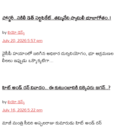
ఫోర్జరీ..నకిలీ డెత్ సర్టిఫికేట్..తమ్మినేని ఫ్యామిలీ భూబాగోతం.!
by
లియో డెస్క్
July 20, 2026 5:57 pm
వైసీపీ హయాంలో జరిగిన అధికార దుర్వినియోగం, భూ ఆక్రమణల
లీలలు ఇప్పుడు ఒక్కొక్కటిగా...
హిట్ అండ్ రన్ వివాదం.. ఈ కుటుంబానికి దిక్కెవరు జగన్..?
by
లియో డెస్క్
July 16, 2026 5:22 pm
మాజీ మంత్రి సీదిరి అప్పలరాజు కుమారుడు హిట్ అండ్ రన్‌