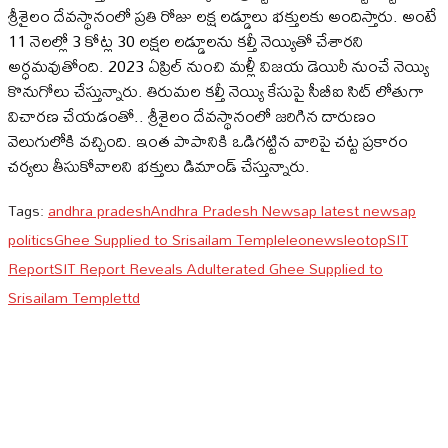
శ్రీశైలం దేవస్థానంలో ప్రతి రోజు లక్ష లడ్డూలు భక్తులకు అందిస్తారు. అంటే
11 నెలల్లో 3 కోట్ల 30 లక్షల లడ్డూలను కల్తీ నెయ్యితో చేశారని
అర్ధమవుతోంది. 2023 ఏప్రిల్‌ నుంచి మళ్లీ విజయ డెయిరీ నుంచే నెయ్యి
కొనుగోలు చేస్తున్నారు. తిరుమల కల్తీ నెయ్యి కేసుపై సీబీఐ సిట్‌ లోతుగా
విచారణ చేయడంతో.. శ్రీశైలం దేవస్థానంలో జరిగిన దారుణం
వెలుగులోకి వచ్చింది. ఇంత పాపానికి ఒడిగట్టిన వారిపై చట్ట ప్రకారం
చర్యలు తీసుకోవాలని భక్తులు డిమాండ్‌ చేస్తున్నారు.
Tags:
andhra pradesh
Andhra Pradesh News
ap latest news
ap
politics
Ghee Supplied to Srisailam Temple
leonews
leotop
SIT
Report
SIT Report Reveals Adulterated Ghee Supplied to
Srisailam Temple
ttd