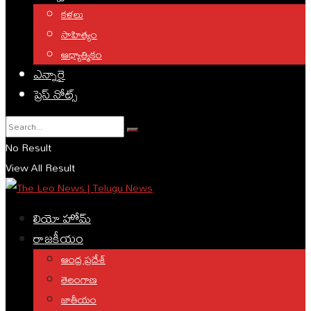
కళలు
సాహిత్యం
ఆధ్యాత్మికం
ఎన్నారై
ప్రెస్ నోట్స్
No Result
View All Result
లియో హోమ్
రాజకీయం
ఆంధ్ర ప్రదేశ్
తెలంగాణ
జాతీయం