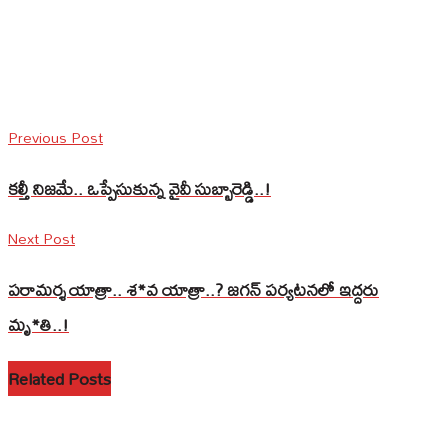
Previous Post
కల్తీ నిజమే.. ఒప్పేసుకున్న వైవీ సుబ్బారెడ్డి..!
Next Post
పరామర్శ యాత్రా.. శ*వ యాత్రా..? జగన్‌ పర్యటనలో ఇద్దరు
మృ*తి..!
Related Posts