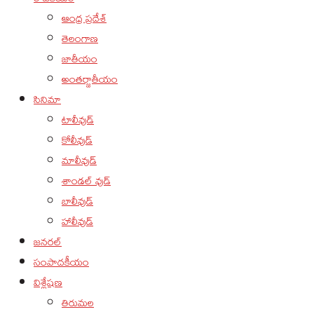
ఆంధ్ర ప్రదేశ్
తెలంగాణ
జాతీయం
అంతర్జాతీయం
సినిమా
టాలీవుడ్
కోలీవుడ్
మాలీవుడ్
శాండల్ వుడ్
బాలీవుడ్
హాలీవుడ్
జనరల్
సంపాదకీయం
విశ్లేషణ
తిరుమల