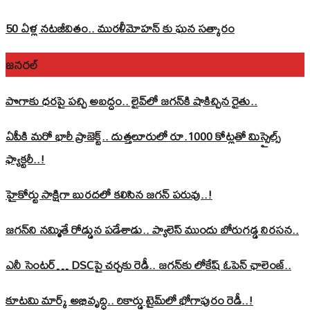
50 ఏళ్ల నటజీవితం.. మురళీమోహన్ కు ఘన సత్కారం
జనరల్
పొగాకు ధరపై పచ్చి అబద్దం.. లైవ్‌లో జగన్‌కి షాకిచ్చిన రైతు..
ఏపీకి మరో భారీ ప్రాజెక్ట్.. దుత్తలూరులో రూ.1000 కోట్లతో మిస్సైల్స్
ఫ్యాక్టరీ..!
హైకోర్టు సాక్షిగా బురదలో కలిసిన జగన్ పరువు..!
జగన్‌ని నమ్మితే రోడ్డున పడేశాడు.. ప్యాలెస్‌ ముందు బోరుగడ్డ నిరసన..
ఎనీ సెంటర్‌… DSCపై చర్చకు రెడీ.. జగన్‌కు లోకేష్‌ ఓపెన్ ఛాలెంజ్..
కూటమి మార్క్ అభివృద్ధి.. రికార్డు టైమ్‌లో భోగాపురం రెడీ..!