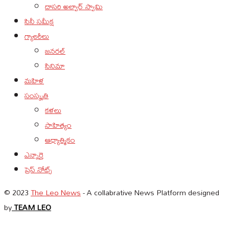
దాసరి అల్వార్ స్వామి
సినీ సమీక్ష
గ్యాలరీలు
జనరల్
సినిమా
మహిళ
సంస్కృతి
కళలు
సాహిత్యం
ఆధ్యాత్మికం
ఎన్నారై
ప్రెస్ నోట్స్
© 2023
The Leo News
- A collabrative News Platform designed
by
TEAM LEO