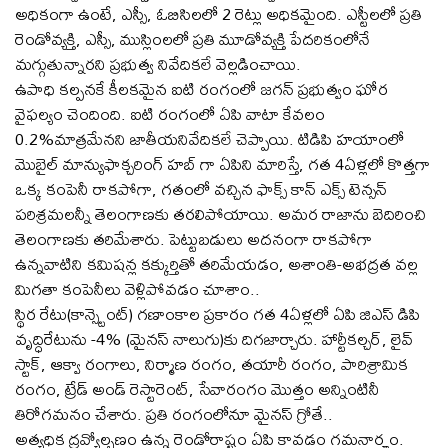
అధికంగా ఉంటే, ఎస్సీ, ఓబిసిలలో 2 రెట్లు అధికమైంది. ఎస్టీలలో ప్రతి
రెండోవ్యక్తి, ఎస్సీ, ముస్లింలలో ప్రతి మూడోవ్యక్తి పేదరికంలోనే
మగ్గుతున్నారని ప్రభుత్వ నివేదికలే వెల్లడించాయి.
ఉపాధి కల్పనకే కీలకమైన ఐటి రంగంలో జగన్ ప్రభుత్వం ఘోర
వైఫల్యం చెందింది. ఐటి రంగంలో ఏపి వాటా కేవలం
0.2%మాత్రమేనని జాతీయనివేదికలే చెప్పాయి. టిడిపి హయాంలో
మొబైల్ మాన్యుఫాక్చరింగ్ హబ్ గా ఏపిని మారిస్తే, గత 4ఏళ్లలో కొత్తగా
ఒక్క కంపెనీ రాకపోగా, గతంలో వచ్చిన ఫాక్స్ కాన్ ఎక్స్ టెన్సన్
పరిశ్రమలన్నీ తెలంగాణకు తరలిపోయాయి. అమర రాజాను బెదిరించి
తెలంగాణకు తరిమేశారు. పెట్టుబడులు అదనంగా రాకపోగా
ఉన్నవాటిని కమిషన్ల కక్కుర్తితో తరిమేయడం, అశాంతి-అభద్రత వల్ల
మిగతా కంపెనీలు వెళ్లిపోవడం చూశాం..
స్థిర రేటు(కాన్స్టెంట్) గణాంకాల ప్రకారం గత 4ఏళ్లలో ఏపి జిఎస్ డిపి
వృద్ధిరేటును -4% (మైనస్ నాలుగు)కు దిగజార్చారు. హార్టీకల్చర్, లైవ్
స్టాక్, ఆక్వా రంగాలు, నిర్మాణ రంగం, తయారీ రంగం, పారిశ్రామిక
రంగం, ట్రేడ్ అండ్ రెస్టారెంట్, సేవారంగం మొత్తం అన్నింటినీ
తిరోగమనం చేశారు. ప్రతి రంగంలోనూ మైనస్ గ్రోతే..
అత్యధిక ద్రవ్యోల్బణం ఉన్న రెండోరాష్ట్రం ఏపి కావడం గమనార్హం.