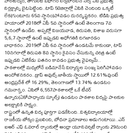
పారిశుద్యం, తాగునీటి విభాగం నిర్వహించిన సర్వే ఏపీ ప్రభుత్వ
నిర్లక్ష్యాన్ని బైటపెట్టింది..టాప్ 50జిల్లాల్లో ఏపికి చెందింది ఒక్కటీ
లేక(గుంటూరు 65వ స్థానం)పోవడం దురదృష్టకరం. టిడిపి ప్రభుత్వ
హయాంలో 2018లో ఏపీ 5వ స్థానంలో ఉంటే తెలంగాణ 7వ
స్థానంలో ఉండేది. అప్పట్లో విజయవాడ, తిరుపతి, విశాఖ వరుసగా
5,6,7 స్థానాల్లో ఉంటే ఇప్పుడవి అధోగతికి దిగజారడం
బాధాకరం..2019లో ఏపీ 6వ స్థానంలో ఉండటమే కాకుండా, టాప్
10నగరాల్లో తిరుపతి 8వ స్థానం కైవసం చేసుకున్న చరిత్ర ఉంటే
ఇప్పుడవి ఏటికేడు పతనం కావడం ప్రభుత్వ వైఫల్యమే..
పాఠశాలల్లో మధ్యలోనే బడిమానేసే విద్యార్ధుల సంఖ్య పెరిగిపోవడం
ఆందోళనకరం..డ్రాప్ అవుట్స్ జాతీయ స్థాయిలో 12.61%వుంటే
ఆంధ్రప్రదేశ్ లో 16.29%, తెలంగాణలో 13.74% ఉండటం
గమనార్హం. ఏపిలో 6,557పాఠశాలల్లో ఒకే టీచర్
ఉన్నారు(ఏకోపాధ్యాయ స్కూల్స్) ఉండటం పాఠశాల విద్యపై పాలకుల
అలక్ష్యానికి సాక్ష్యం.
రాష్ట్రంలో ఉన్నత విద్య పూర్తిగా పడకేసింది..విశ్వవిద్యాలయాల్లో
రాజకీయ జోక్యం ప్రబలింది, బోధనా ప్రమాణాలు అడుగంటాయి..ఎన్
ఐఆర్ ఎఫ్ ఓవరాల్ ర్యాంకుల్లో ఆంధ్రా యూనివర్సిటీ ర్యాంకు 29నుంచి