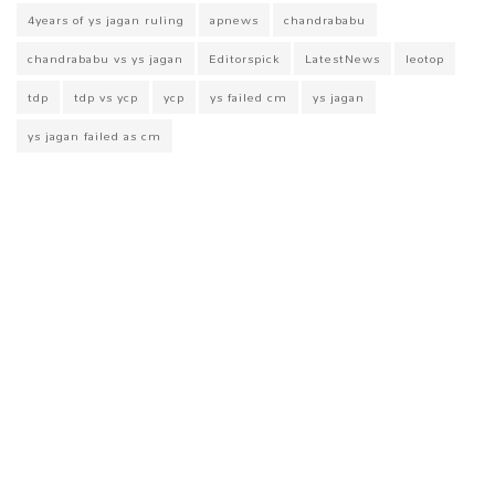
4years of ys jagan ruling
apnews
chandrababu
chandrababu vs ys jagan
Editorspick
LatestNews
leotop
tdp
tdp vs ycp
ycp
ys failed cm
ys jagan
ys jagan failed as cm