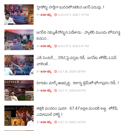
హైకోర్టు సాక్షిగా బురదలో కలిసిన జగన్ పరువు..!
BY
లియో డెస్క్
AUGUST 5, 2026 1:37 PM
జగన్‌ని నమ్మితే రోడ్డున పడేశాడు.. ప్యాలెస్‌ ముందు బోరుగడ్డ
నిరసన..
BY
లియో డెస్క్
AUGUST 4, 2026 5:41 PM
ఎనీ సెంటర్‌… DSCపై చర్చకు రెడీ.. జగన్‌కు లోకేష్‌ ఓపెన్
ఛాలెంజ్..
BY
లియో డెస్క్
JULY 28, 2026 6:59 PM
కూటమి మార్క్ అభివృద్ధి.. రికార్డు టైమ్‌లో భోగాపురం రెడీ..!
BY
లియో డెస్క్
JULY 27, 2026 6:04 PM
తల్లికి వందనం షురూ.. 67.47 లక్షల మందికి లబ్ధి.. లోకేష్‌
ఎమోషనల్ పోస్ట్‌.!
BY
లియో డెస్క్
JULY 23, 2026 7:45 PM