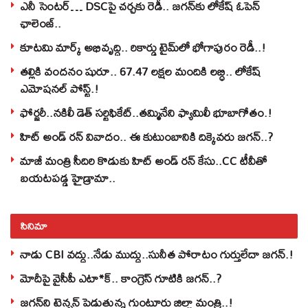
ఎనీ సెంటర్‌… DSCపై చర్చకు రెడీ.. జగన్‌కు లోకేష్‌ ఓపెన్
ఛాలెంజ్..
కూటమి మార్క్ అభివృద్ధి.. రికార్డు టైమ్‌లో భోగాపురం రెడీ..!
తల్లికి వందనం షురూ.. 67.47 లక్షల మందికి లబ్ధి.. లోకేష్‌
ఎమోషనల్ పోస్ట్‌.!
ఫోర్జరీ..నకిలీ డెత్ సర్టిఫికేట్..తమ్మినేని ఫ్యామిలీ భూబాగోతం.!
హిట్ అండ్ రన్ వివాదం.. ఈ కుటుంబానికి దిక్కెవరు జగన్..?
మాజీ మంత్రి సీదిరి కొడుకు హిట్ అండ్ రన్ కేసు..CC టీవీతో
బయటపడ్డ హైడ్రామా..
సినిమా
నాడు CBI వద్దు..నేడు ముద్దు..సునీత పోరాటం గుర్తులేదా జగన్.!
మోదీపై వైసీపీ ఎటా*క్.. కాంగ్రెస్ గూటికి జగన్..?
జగన్‌ని టెన్షన్‌ పెడుతున్న గుంటూరు జిల్లా మంత్రి..!