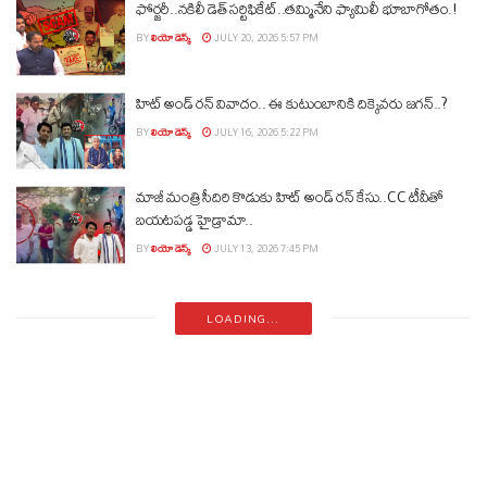
ఫోర్జరీ..నకిలీ డెత్ సర్టిఫికేట్..తమ్మినేని ఫ్యామిలీ భూబాగోతం.!
BY
లియో డెస్క్
JULY 20, 2026 5:57 PM
హిట్ అండ్ రన్ వివాదం.. ఈ కుటుంబానికి దిక్కెవరు జగన్..?
BY
లియో డెస్క్
JULY 16, 2026 5:22 PM
మాజీ మంత్రి సీదిరి కొడుకు హిట్ అండ్ రన్ కేసు..CC టీవీతో
బయటపడ్డ హైడ్రామా..
BY
లియో డెస్క్
JULY 13, 2026 7:45 PM
LOADING...