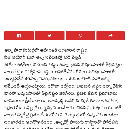
అన్ని పారామీటర్లలో అధోగతికి దిగజారిన రాష్ట్రం
నీతి అయోగ్ సహా అన్ని నివేదికల్లో అదే వెల్లడి
కరోనా కల్లోలం, విభజన నష్టం కన్నా, వైసిపి విధ్వంసాలతో తీవ్రనష్టం
నాలుగేళ్ల జగన్మోహన రెడ్డి పాలనలో ఏపిలో హింసావిధ్వంసాలతో
ఆంధ్రప్రదేశ్ 40ఏళ్లు వెనక్కిపోయింది. నీతి అయోగ్ సహా అన్ని
నివేదికలే అద్దంపట్టాయి. కరోనా కల్లోలం, విభజన నష్టం కన్నా వైసిపి
హింసా విధ్వంసాలతో తీవ్రనష్టం జరిగింది. ప్రజల జీవన ప్రమాణాలు
దారుణంగా క్షీణించాయి. అభివృద్ధి అనేది మచ్చుకి కూడా లేకపోగా,
లక్షల కోట్ల అప్పుల్లో రాష్ట్రాన్ని ముంచేశారు. టిడిపి ప్రభుత్వ హయాంలో
నాలుగున్నరేళ్ల క్రితం దేశంలో టాప్ 3 ర్యాంకుల్లో ఉన్న ఏపి ఇంతగా
దిగజారడం ఆందోళనకరం..అప్పట్లో పొరుగు రాష్ట్రాలతో పోటీపడి
అభివృద్ధి, సంక్షేమం ఉండేది, ఇప్పుడా పోటీతత్వం మచ్చుకికూడా