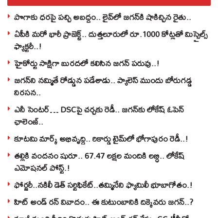
పొగాకు ధరపై పచ్చి అబద్దం.. లైవ్‌లో జగన్‌కి షాకిచ్చిన రైతు..
ఏపీకి మరో భారీ ప్రాజెక్ట్.. దుత్తలూరులో రూ.1000 కోట్లతో మిస్సైల్స్
ఫ్యాక్టరీ..!
హైకోర్టు సాక్షిగా బురదలో కలిసిన జగన్ పరువు..!
జగన్‌ని నమ్మితే రోడ్డున పడేశాడు.. ప్యాలెస్‌ ముందు బోరుగడ్డ
నిరసన..
ఎనీ సెంటర్‌… DSCపై చర్చకు రెడీ.. జగన్‌కు లోకేష్‌ ఓపెన్
ఛాలెంజ్..
కూటమి మార్క్ అభివృద్ధి.. రికార్డు టైమ్‌లో భోగాపురం రెడీ..!
తల్లికి వందనం షురూ.. 67.47 లక్షల మందికి లబ్ధి.. లోకేష్‌
ఎమోషనల్ పోస్ట్‌.!
ఫోర్జరీ..నకిలీ డెత్ సర్టిఫికేట్..తమ్మినేని ఫ్యామిలీ భూబాగోతం.!
హిట్ అండ్ రన్ వివాదం.. ఈ కుటుంబానికి దిక్కెవరు జగన్..?