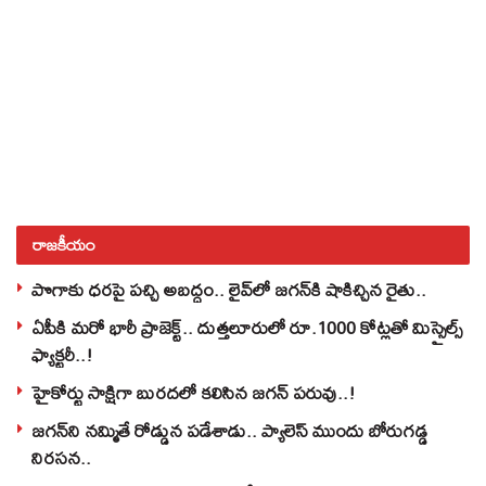
రాజకీయం
పొగాకు ధరపై పచ్చి అబద్దం.. లైవ్‌లో జగన్‌కి షాకిచ్చిన రైతు..
ఏపీకి మరో భారీ ప్రాజెక్ట్.. దుత్తలూరులో రూ.1000 కోట్లతో మిస్సైల్స్
ఫ్యాక్టరీ..!
హైకోర్టు సాక్షిగా బురదలో కలిసిన జగన్ పరువు..!
జగన్‌ని నమ్మితే రోడ్డున పడేశాడు.. ప్యాలెస్‌ ముందు బోరుగడ్డ
నిరసన..