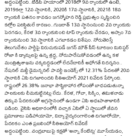
అద్దంపట్టింది..టిడిపి హయాంలో 2018లో 9వ ర్యాంకులో ఉంటే,
2019కల్లా 12వ స్థానానికి, 2020కి 17వ స్థానానికి, 2021కి 18వ
ర్యాంకుకి పతనం కావడం జగన్మోహన రెడ్డి ప్రభుత్వం సృష్టించిన
కల్లోల పరిస్థితులే కారణం..గుజరాత్ 13వ స్థానంనుంచి 2వ ర్యాంకుకు
పెరగడం, కేరళ 3వ ర్యాంకునించి టాప్ ర్యాంకుకు చేరడం, అస్సాం 7వ
ర్యాంకునుంచి 3వ స్థానానికి ఎగబాకడం విశేషం. నోరుతెరిస్తే
తెలుగుదేశం పార్టీపై విరుచుకుపడే జగన్ మౌత్ పీస్ టూరిజం మినిస్టర్
రోజా కి డ్యాన్సులపై ఉన్న శ్రద్ధ, నోరుపారేసుకోవడంలో ఉన్న కళ
మంత్రిత్వశాఖను చక్కదిద్దడంలో లేదనేదానికీ అధోగతే నిదర్శనం..
నేషనల్ మల్టీ డైమన్షనల్ పావర్టీ ఇండెక్స్ లో 12.31% పేదలతో 20వ
స్థానానికి ఏపి దిగజారిందని నీతిఅయోగ్ 2021 నివేదిక పేర్కొంది.
రాష్ట్రంలో 26.38% జనాభా పౌష్టికాహార లోపంతో బాధపడుతున్నా
పాలకులకు చీమకుట్టినట్లు లేదు. కేరళ, గోవా, సిక్కిం, తమిళనాడు
తక్కువ పేదరికంతో అగ్రస్థానంలో ఉండగా ఏపి అధఃపాతాళానికి
పడింది. వైసిపి అధికారంలోకి వచ్చాక ఏపిలో ఏ స్థాయిలో జీవన
ప్రమాణాలు పడిపోయామో, విద్యా వైద్యరంగాలెంత దిగజారోయో,
పేదరికం ఎంత ప్రబలిందో నీతిఅయోగ్ నివేదికే
అద్దంపట్టింది..చంద్రబాబుపై కక్షతో ‘అన్నా కేంటిన్లు’ మూసేయడం,