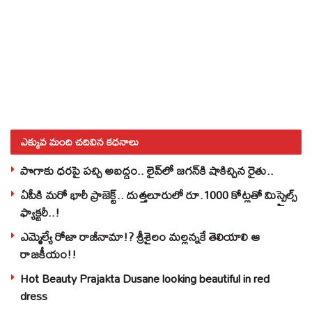
ఎక్కువ మంది చదివిన కధనాలు
పొగాకు ధరపై పచ్చి అబద్దం.. లైవ్‌లో జగన్‌కి షాకిచ్చిన రైతు..
ఏపీకి మరో భారీ ప్రాజెక్ట్.. దుత్తలూరులో రూ.1000 కోట్లతో మిస్సైల్స్
ఫ్యాక్టరీ..!
ఎమ్మెల్యే రోజా రాజీనామా!? శ్రీశైలం మల్లన్నకే తెలియాలి ఆ
రాజకీయం!!
Hot Beauty Prajakta Dusane looking beautiful in red
dress