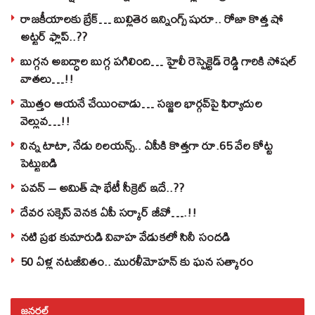
రాజకీయాలకు బ్రేక్… బుల్లితెర ఇన్నింగ్స్ షురూ.. రోజా కొత్త షో
అట్టర్ ఫ్లాప్..??
బుగ్గన అబద్ధాల బుగ్గ పగిలింది… హైలీ రెస్పెక్టెడ్‌ రెడ్డి గారికి సోషల్‌
వాతలు…!!
మొత్తం ఆయనే చేయించాడు… సజ్జల భార్గవ్‌పై ఫిర్యాదుల
వెల్లువ…!!
నిన్న టాటా, నేడు రిలయన్స్.. ఏపీకి కొత్తగా రూ.65 వేల కోట్ట
పెట్టుబడి
పవన్‌ – అమిత్‌ షా భేటీ సీక్రెట్‌ ఇదే..??
దేవర సక్సెస్‌ వెనక ఏపీ సర్కార్‌ జీవో….!!
నటి ప్రభ కుమారుడి వివాహ వేడుకలో సినీ సందడి
50 ఏళ్ల నటజీవితం.. మురళీమోహన్ కు ఘన సత్కారం
జనరల్