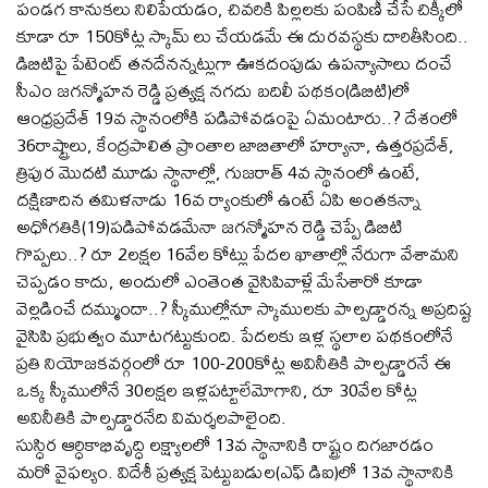
పండగ కానుకలు నిలిపేయడం, చివరికి పిల్లలకు పంపిణీ చేసే చిక్కీలో
కూడా రూ 150కోట్ల స్కామ్ లు చేయడమే ఈ దురవస్థకు దారితీసింది..
డిబిటిపై పేటెంట్ తనదేనన్నట్లుగా ఊకదంపుడు ఉపన్యాసాలు దంచే
సీఎం జగన్మోహన రెడ్డి ప్రత్యక్ష నగదు బదిలీ పథకం(డిబిటి)లో
ఆంధ్రప్రదేశ్ 19వ స్థానంలోకి పడిపోవడంపై ఏమంటారు..? దేశంలో
36రాష్ట్రాలు, కేంద్రపాలిత ప్రాంతాల జాబితాలో హర్యానా, ఉత్తరప్రదేశ్,
త్రిపుర మొదటి మూడు స్థానాల్లో, గుజరాత్ 4వ స్థానంలో ఉంటే,
దక్షిణాదిన తమిళనాడు 16వ ర్యాంకులో ఉంటే ఏపి అంతకన్నా
అధోగతికి(19)పడిపోవడమేనా జగన్మోహన రెడ్డి చెప్పే డిబిటి
గొప్పలు..? రూ 2లక్షల 16వేల కోట్లు పేదల ఖాతాల్లో నేరుగా వేశామని
చెప్పడం కాదు, అందులో ఎంతెంత వైసిపివాళ్లే మేసేశారో కూడా
వెల్లడించే దమ్ముందా..? స్కీముల్లోనూ స్కాములకు పాల్పడ్డారన్న అప్రదిష్ట
వైసిపి ప్రభుత్వం మూటగట్టుకుంది. పేదలకు ఇళ్ల స్థలాల పథకంలోనే
ప్రతి నియోజకవర్గంలో రూ 100-200కోట్ల అవినీతికి పాల్పడ్డారనే ఈ
ఒక్క స్కీములోనే 30లక్షల ఇళ్లపట్టాలేమోగాని, రూ 30వేల కోట్ల
అవినీతికి పాల్పడ్డారనేది విమర్శలపాలైంది.
సుస్ధిర ఆర్ధికాభివృద్ధి లక్ష్యాలలో 13వ స్థానానికి రాష్ట్రం దిగజారడం
మరో వైఫల్యం. విదేశీ ప్రత్యక్ష పెట్టుబడుల(ఎఫ్ డిఐ)లో 13వ స్థానానికి