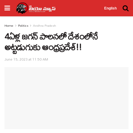
English
Home
Politics
Andhra Pradesh
4ఏళ్ల జగన్ పాలనలో దేశంలోనే
అట్టడుగుకు ఆంధ్రప్రదేశ్!!
June 15, 2023 at 11:50 AM