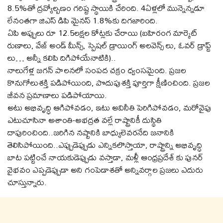
8.5%తో ద్రవ్యోల్బణం గరిష్ట స్థాయికి చేరింది. 4ఏళ్లలో మున్నెన్నడూ
లేనంతగా జిఎస్ డిపి మైనస్ 1.8%కు దిగజారింది.
ఏపి అప్పులు రూ 12.5లక్షల కోట్లకు చేరాయి (బహిరంగ మార్కెట్
రుణాలు, వేజ్ అండ్ మీన్స్, స్పెషల్ డ్రాయింగ్ అలవెన్స్ లు, ఓవర్ డ్రాప్ట్
లు… అన్నీ కలిపి దిగిపోయేనాటికి)..
నాలుగేళ్ల జగన్ పాలనలో సంపద చక్రం ధ్వంసమైంది. ప్రజల
కొనుగోలుశక్తి పడిపోయింది, పొదుపుశక్తి పూర్తిగా క్షీణించింది. ప్రజల
జీవన ప్రమాణాలు పడిపోయాయి.
అటు అభివృద్ధి ఆగిపోవడం, ఇటు అవినీతి పెరిగిపోవడం, మరోవైపు
ఎటుచూసినా అశాంతి-అభద్రత వల్లే రాష్ట్రానికీ దుస్థితి
దాపురించింది..జరిగిన నష్టానికి బాధ్యులెవరనేది జనానికి
తెలిసిపోయింది..ఎప్పుడెప్పుడు ఎన్నికలొస్తాయా, రాష్ట్రాన్ని అభివృద్ధి
బాట పట్టించే నాయకుడెప్పుడు వస్తాడా, మళ్లీ ఆంధ్రప్రదేశ్ కు పునర్
వైభవం ఎప్పడెప్పుడా అని గంపెడాశతో అన్నివర్గాల ప్రజలు ఎదురు
చూస్తున్నారు.