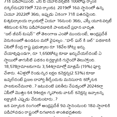
71కి పడిపోయింది. ఎస్ వీ యూనివర్సిటీకి 100లోపు ర్యాంకే
దక్కలేదు(2019లో 72వ ర్యాంకు). 2019లో 16వ స్థానంలో ఉన్న
ఏయూ 2022లో 36కు, ఇప్పుడు ఏకంగా 71కి పతనమైంది.
విశ్వవిద్యాలయ ర్యాంకుల్లో ఏయూ 16నుంచి 36కు, ఎస్వీ యూనివర్సిటీ
48నుంచి 67కు పడిపోవడానికి పాలకులదే ప్రధాన బాధ్యత.
‘‘జల్ జీవన్ మిషన్’’’ లో తెలంగాణ ఎంతో ముందుంటే, ఆంధ్రప్రదేశ్
వెనుకంజలో ఉండటం మరో వైఫల్యం..‘‘హర్ ఘర్ కి జల్’’ పథకానికి
ఏపిలో కేంద్ర రాష్ట్ర ప్రభుత్వాలు రూ 18వేల కోట్లు ఖర్చు
చేయాల్సివుండగా, రూ 1,650కోట్లు కూడా ఖర్చుచేయలేదంటే ఏ
స్థాయిలో తాగునీటి పథకం నిర్లక్ష్యానికి గురైందో తెలుస్తోంది.
18,578గ్రామాలకుగాను 3,544గ్రామాల్లో మాత్రమే (19%) పూర్తి
చేశారు. 4ఏళ్లలో రెండున్నర లక్షల కనెక్షన్లు(2.53%) కూడా
ఇవ్వలేదంటే ప్రజల దాహార్తి తీర్చేందుకు మనసురాని కర్కోటక
పాలకులనేమనాలి..? ఇటువంటి పనితీరు నేపథ్యంలో 2024కల్లా
ఏపీలో మొత్తం 64.94లక్షల గృహాలకు వాటర్ కనెక్షన్లు ఇవ్వాలన్న
లక్ష్యానికి ఎప్పుడు చేరుకుంటారు..?
ఇక పర్యాటక రంగంలో ఆంధ్రప్రదేశ్ 9వ స్థానంనుంచి 18వ స్థానానికి
పడిపోవడం రాష్ట్రంలో దిగజారిన శాంతిభద్రతలకు