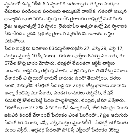
స్థానంలో ఉన్న ఏపీని 6వ స్థానానికి దిగజార్చారు. రెక్కలు ముక్కలు
చేసుకుని పండించిన పంటలను అమ్ముకునే దారిలేక, గతంలో అమ్మిన
ధాన్యానికి ఇంతవరకు చెల్లింపులులేక రైతాంగం అప్పుల్లో మునిగింది.
రైతు ఆత్మహత్యల్లో 3వ స్థానం, రైతుకూలీల ఆత్మహత్యల్లో 2వ స్థానానికి
ఏపి చేరడం వైసిపి ప్రభుత్వ రైతాంగ వ్యతిరేక విధానాలకు అద్దం
పడుతోంది.
పేదల సంక్షేమ పథకాలు 83రద్దుచేశారు(బీసి 27, ఎస్సీ 29, ఎస్టీ 17,
ముస్లిం మైనార్టీ 10 స్కీములు).. కరెంటు ఛార్జీలు 8సార్లు పెంచారు, రూ
57వేల కోట్ల భారం మోపారు. చరిత్రలో లేనంతగా ఆర్టీసీ ఛార్జీలు
పెంచారు. ఆస్తిపన్ను రెట్టింపుచేశారు, చెత్తపన్ను రూ 750కోట్లు వసూలు
చేశారంటే ఏ స్థాయిలో బాదుడే బాదుడు ఉందో తెలుస్తోంది. ధరలు
పెంచి, పన్నులేసి 4ఏళ్లలో పేదలపై రూ 2లక్షల కోట్ల భారాలు మోపారు.
అన్నా కేంటిన్లు మూసేశారు, పండగ కానుకలు రద్దుచేసి, రేషన్
సరుకుల్లో కోతలుపెట్టి పేదల పొట్టకొట్టారు, చంద్రన్న బీమా ఎత్తేశారు..
ఏపిలో ఇంకా 27.2% పేదరికంలోనే ఉన్నారంటే, కోటి 50లక్షల మంది
బిపిఎల్ కిందకే చేరారంటే పేదరికం ఎంత పెరిగిందో..? ప్రతి ఆరుగురు
పేదల్లో 5గురు బిసి, ఎస్సీ, ఎస్టీ,ముస్లిం మైనారిటీలే.. పేదల్లో ఆరోవంతు
మంది ఎస్టీలే.. అగ్రవర్ణ పేదలతో పోలిస్తే ఎస్టీలలో పేదరికం 3రెట్లు