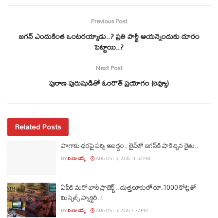
Previous Post
జగన్ ఎందుకింత ఒంటరయ్యాడు..? ప్రతి పార్టీ ఆయన్నెందుకు దూరం
పెట్టాయి..?
Next Post
పురాణ పురుషుడితో ఓంరౌత్ ప్రయోగం (రివ్యూ)
Related Posts
పొగాకు ధరపై పచ్చి అబద్దం.. లైవ్‌లో జగన్‌కి షాకిచ్చిన రైతు..
BY
లియో డెస్క్
AUGUST 5, 2026 11:50 PM
ఏపీకి మరో భారీ ప్రాజెక్ట్.. దుత్తలూరులో రూ.1000 కోట్లతో
మిస్సైల్స్ ఫ్యాక్టరీ..!
BY
లియో డెస్క్
AUGUST 5, 2026 7:32 PM