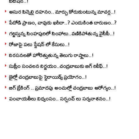
పిటిషన్..!
అసుర పిన్నెల్లి దహనం.. మార్పు కోరుకుంటున్న మాచర్ల..!
పేదోడి ప్రాణం, చావుకు ఖరీదా..? ఎందుకింత దారుణం..?
గర్జిస్తున్న సింహపురిలో సింహాలు..వణికిపోతున్న వైసీపీ..!
రోజాపై పలు స్టేషన్ లో కేసులు..!
నిరసనలతో హోరెత్తుతున్న తెలుగు రాష్ట్రాలు..!
సుప్రీం సంచలన నిర్ణయం..చంద్రబాబుకు బిగ్ రిలీఫ్..!
జైల్లో చంద్రబాబుపై స్టెరాయిడ్స్ ప్రయోగం..!
బిగ్ బ్రేకింగ్ .. ప్రమాదపు అంచుల్లో చంద్రబాబు ఆరోగ్యం..!
పంచాయతీలు విధ్వంసం.. సర్పంచ్ లు సర్వనాశనం..!