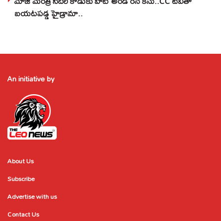
మాజీ మంత్రి సీదిరి కొడుకు హిట్ అండ్ రన్ కేసు..CC టీవీతో
బయటపడ్డ హైడ్రామా..
An initiative by
About Us
Subscribe
Advertise with us
Contact Us