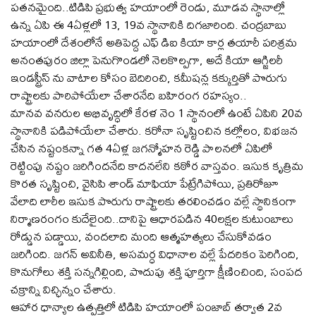
పతనమైంది..టిడిపి ప్రభుత్వ హయాంలో రెండు, మూడవ స్థానాల్లో
ఉన్న ఏపి ఈ 4ఏళ్లలో 13, 19వ స్థానానికి దిగజారింది. చంద్రబాబు
హయాంలో దేశంలోనే అతిపెద్ద ఎఫ్ డిఐ కియా కార్ల తయారీ పరిశ్రమ
అనంతపురం జిల్లా పెనుగొండలో నెలకొల్పగా, అదే కియా ఆగ్జిలరీ
ఇండస్ట్రీస్ ను వాటాల కోసం బెదిరించి, కమీషన్ల కక్కుర్తితో పొరుగు
రాష్ట్రాలకు పారిపోయేలా చేశారనేది బహిరంగ రహస్యం..
మానవ వనరుల అభివృద్ధిలో కేరళ నెం 1 స్థానంలో ఉంటే ఏపిని 20వ
స్థానానికి పడిపోయేలా చేశారు. కరోనా సృష్టించిన కల్లోలం, విభజన
చేసిన నష్టంకన్నా గత 4ఏళ్ల జగన్మోహన రెడ్డి పాలనలో ఏపిలో
రెట్టింపు నష్టం జరిగిందనేది కాదనలేని కఠోర వాస్తవం. ఇసుక కృత్రిమ
కొరత సృష్టించి, వైసిపి శాండ్ మాఫియా పేట్రేగిపోయి, ప్రతిరోజూ
వేలాది లారీల ఇసుక పొరుగు రాష్ట్రాలకు తరలించడం వల్లే స్థానికంగా
నిర్మాణరంగం కుదేలైంది..దానిపై ఆధారపడిన 40లక్షల కుటుంబాలు
రోడ్డున పడ్డాయి, వందలాది మంది ఆత్మహత్యలు చేసుకోవడం
జరిగింది. జగన్ అవినీతి, అసమర్ధ విధానాల వల్లే పేదరికం పెరిగింది,
కొనుగోలు శక్తి సన్నగిల్లింది, పొదుపు శక్తి పూర్తిగా క్షీణించింది, సంపద
చక్రాన్ని విచ్ఛిన్నం చేశారు.
ఆహార ధాన్యాల ఉత్పత్తిలో టిడిపి హయాంలో పంజాబ్ తర్వాత 2వ