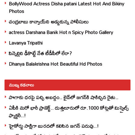
BollyWood Actress Disha patani Latest Hot And Bikiny
Photos
చంద్రబాబు కాన్వాయ్‌ని అడ్డుకున్న పోలీసులు
actress Darshana Banik Hot n Spicy Photo Gallery
Lavanya Tripathi
పిన్నెల్లిని ఢీకొట్టే నేత టీడీపీలో లేరా?
Dhanya Balakrishna Hot Beautiful Hd Photos
ముఖ్య కథనాలు
పొగాకు ధరపై పచ్చి అబద్దం.. లైవ్‌లో జగన్‌కి షాకిచ్చిన రైతు..
ఏపీకి మరో భారీ ప్రాజెక్ట్.. దుత్తలూరులో రూ.1000 కోట్లతో మిస్సైల్స్
ఫ్యాక్టరీ..!
హైకోర్టు సాక్షిగా బురదలో కలిసిన జగన్ పరువు..!