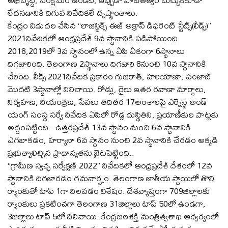
లేదనడానికి దిగువ నివేదికలే దృష్టాంతాలు.
కేంద్రం విడుదల చేసిన ‘‘లాజిస్టిక్స్ ఈజ్ అక్రాస్ డిఫరెంట్ స్టేట్స్(లీడ్స్)’’
2021నివేదికలో ఆంధ్రప్రదేశ్ 9వ స్థానానికి పడిపోయింది.
2018,2019లో 3వ స్థానంలో ఉన్న ఏపి ఏకంగా 6స్థానాలు
దిగజారింది. తెలంగాణ 2స్థానాలు దిగజారి 8నుంచి 10వ స్థానానికి
చేరింది. లీడ్స్ 2021నివేదిక ప్రకారం గుజరాత్, హరియాణా, పంజాబ్
మొదటి 3స్థానాల్లో నిలిచాయి. రోడ్లు, రైలు ఇతర రవాణా మార్గాలు,
నిర్వహణ, నియంత్రణ, సేవలు తదితర 17అంశాలపై ఎర్నెస్ట్ అండ్
యంగ్ సంస్థ సర్వే నివేదిక ఏపిలో రోడ్ల దుస్థితిని, ప్రయాణీకుల పాట్లకు
అద్దంపట్టింది.. ఉత్తరప్రదేశ్ 13వ స్థానం నుంచి 6వ స్థానానికి
ఎగబాకడం, హర్యానా 6వ స్థానం నుంచి 2వ స్థానానికి చేరడం అక్కడి
ప్రభుత్వాలిచ్చిన ప్రాధాన్యతను బైటపెట్టింది..
‘‘గ్రామీణ స్వచ్ఛ సర్వేక్షణ్ 2022’’ నివేదికలో ఆంధ్రప్రదేశ్ దేశంలో 12వ
స్థానానికి దిగజారడం గమనార్హం. తెలంగాణ జాతీయ స్థాయిలో తొలి
ర్యాంకుతో టాప్ 1గా నిలవడం విశేషం. దేశవ్యాప్తంగా 709జిల్లాలకు
ర్యాంకులు ప్రకటించగా తెలంగాణ 31జిల్లాలు టాప్ 50లో ఉండగా,
3జిల్లాలు టాప్ 5లో నిలిచాయి. కేంద్రజలశక్తి మంత్రిత్వశాఖ ఆధ్వర్యంలో