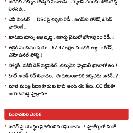
జగన్‌ని నమ్మితే రోడ్డున పడేశాడు.. ప్యాలెస్‌ ముందు బోరుగడ్డ
నిరసన..
ఎనీ సెంటర్‌… DSCపై చర్చకు రెడీ.. జగన్‌కు లోకేష్‌ ఓపెన్
ఛాలెంజ్..
కూటమి మార్క్ అభివృద్ధి.. రికార్డు టైమ్‌లో భోగాపురం రెడీ..!
తల్లికి వందనం షురూ.. 67.47 లక్షల మందికి లబ్ధి.. లోకేష్‌
ఎమోషనల్ పోస్ట్‌.!
ఫోర్జరీ..నకిలీ డెత్ సర్టిఫికేట్..తమ్మినేని ఫ్యామిలీ భూబాగోతం.!
హిట్ అండ్ రన్ వివాదం.. ఈ కుటుంబానికి దిక్కెవరు జగన్..?
మాజీ మంత్రి సీదిరి కొడుకు హిట్ అండ్ రన్ కేసు..CC టీవీతో
బయటపడ్డ హైడ్రామా..
సంపాదకుని ఎంపిక
జగన్ పై యుద్థం ప్రకటించిన రఘురామ..! హైకోర్టులో మరో