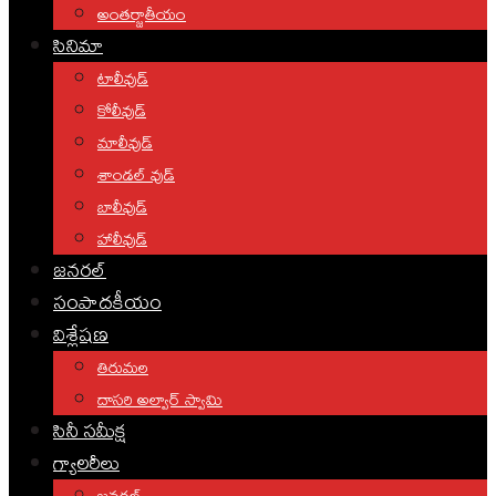
అంతర్జాతీయం
సినిమా
టాలీవుడ్
కోలీవుడ్
మాలీవుడ్
శాండల్ వుడ్
బాలీవుడ్
హాలీవుడ్
జనరల్
సంపాదకీయం
విశ్లేషణ
తిరుమల
దాసరి అల్వార్ స్వామి
సినీ సమీక్ష
గ్యాలరీలు
జనరల్