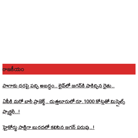
రాజకీయం
పొగాకు ధరపై పచ్చి అబద్దం.. లైవ్‌లో జగన్‌కి షాకిచ్చిన రైతు..
ఏపీకి మరో భారీ ప్రాజెక్ట్.. దుత్తలూరులో రూ.1000 కోట్లతో మిస్సైల్స్
ఫ్యాక్టరీ..!
హైకోర్టు సాక్షిగా బురదలో కలిసిన జగన్ పరువు..!