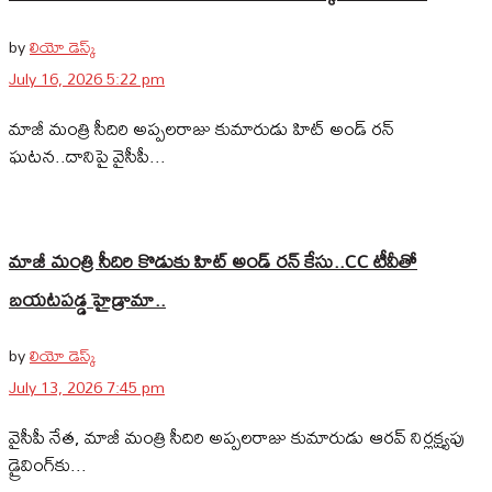
by
లియో డెస్క్
July 16, 2026 5:22 pm
మాజీ మంత్రి సీదిరి అప్పలరాజు కుమారుడు హిట్ అండ్ రన్‌
ఘటన..దానిపై వైసీపీ...
మాజీ మంత్రి సీదిరి కొడుకు హిట్ అండ్ రన్ కేసు..CC టీవీతో
బయటపడ్డ హైడ్రామా..
by
లియో డెస్క్
July 13, 2026 7:45 pm
వైసీపీ నేత, మాజీ మంత్రి సీదిరి అప్పలరాజు కుమారుడు ఆరవ్ నిర్లక్ష్యపు
డ్రైవింగ్‌కు...