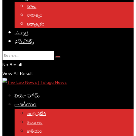
కళలు
సాహిత్యం
ఆధ్యాత్మికం
ఎన్నారై
ప్రెస్ నోట్స్
No Result
View All Result
లియో హోమ్
రాజకీయం
ఆంధ్ర ప్రదేశ్
తెలంగాణ
జాతీయం