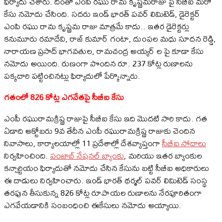
ఫిర్యాదు చేశారు. దీంతో ఎంపీ రఘు రామ కృష్ణమరాజు పై సిబీఐ మరో
కేసు నమోదు చేసింది. సదరు ఇండ్ భారత్ పవర్ లిమిటెడ్, డైరెక్టర్
ఎంపి రఘు రామ కృష్ణమ రాజు మాత్రమే కాదు.. ఇతర డైరెక్టర్లు
కనుమూరు రమాదేవి, రాజ్ కుమార్ గంటా, దుంపల మధు సూదన రెడ్డి,
నారాయణ ప్రసాద్ భాగవతుల, రామచంద్ర అయ్యర్ ల పై కూడా కేసు
నమోదు అయింది. రుణంగా పొందిన రూ. 237 కోట్ల రుణాలను
పక్కదారి పట్టించినట్లు ఫిర్యాదులో పేర్కొన్నారు.
గతంలో 826 కోట్ల ఎగవేతపై సీబీఐ కేసు
ఎంపీ రఘురామక్రిష్ణ రాజుపై సీబీఐ కేసు ఇది మొదటి సారి కాదు. గత
ఏడాది అక్టోబరు 9వ తేదీన ఎంపీ రఘురామక్రిష్ణ రాజుకు చెందిన
నివాసాలు, కార్యాలయాల్లో 11 ప్రదేశాల్లో దేశవ్యాప్తంగా
సీబీఐ సోదాలు
నిర్వహించింది.
పంజాబ్ నేషనల్ బ్యాంకు
, మరియు ఇతర బ్యాంకుల
కన్సార్టియం ఫిర్యాదుతో నమోదు చేసిన కేసును బట్టి సీబీఐ అధికారులు
ఈ దాడులు నిర్వహించారు. ఇండ్ భారత్ థర్మల్ పవర్ లిమిటెడ్ సంస్థ
తరఫున తీసుకున్న 826 కోట్ల రూపాయల రుణాలను నేరపూరితంగా
ఎగవేయడానికి సంబంధించి ఈకేసులు నమోదు అయ్యాయి.