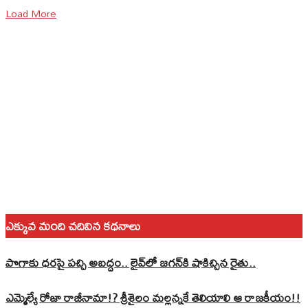
Load More
ఎక్కువ మంది చదివిన కధనాలు
పొగాకు ధరపై పచ్చి అబద్దం.. లైవ్‌లో జగన్‌కి షాకిచ్చిన రైతు..
ఎమ్మెల్యే రోజా రాజీనామా!? శ్రీశైలం మల్లన్నకే తెలియాలి ఆ రాజకీయం!!