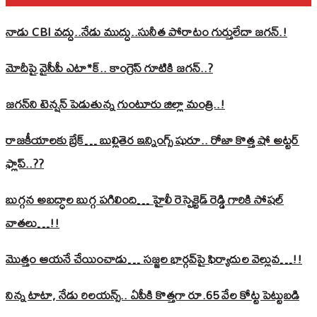
నాడు CBI వద్దు..నేడు ముద్దు..సునీత పోరాటం గుర్తులేదా జగన్.!
మోదీపై వైసీపీ ఎటా*క్.. కాంగ్రెస్ గూటికి జగన్..?
జగన్‌ని టెన్షన్‌ పెడుతున్న గుంటూరు జిల్లా మంత్రి..!
రాజకీయాలకు బ్రేక్… బుల్లితెర ఇన్నింగ్స్ షురూ.. రోజా కొత్త షో అట్టర్
ఫ్లాప్..??
బుగ్గన అబద్ధాల బుగ్గ పగిలింది… హైలీ రెస్పెక్టెడ్‌ రెడ్డి గారికి సోషల్‌
వాతలు…!!
మొత్తం ఆయనే చేయించాడు… సజ్జల భార్గవ్‌పై ఫిర్యాదుల వెల్లువ…!!
నిన్న టాటా, నేడు రిలయన్స్.. ఏపీకి కొత్తగా రూ.65 వేల కోట్ట పెట్టుబడి