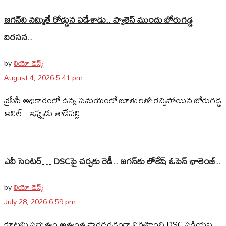
జగన్‌ని నమ్మితే రోడ్డున పడేశాడు.. ప్యాలెస్‌ ముందు బోరుగడ్డ
నిరసన..
by
లియో డెస్క్
August 4, 2026 5:41 pm
వైసీపీ అధికారంలో ఉన్న సమయంలో బూతులతో రెచ్చిపోయిన బోరుగడ్డ
అనిల్‌.. ఇప్పుడు తాడేపల్లి...
ఎనీ సెంటర్‌… DSCపై చర్చకు రెడీ.. జగన్‌కు లోకేష్‌ ఓపెన్ ఛాలెంజ్..
by
లియో డెస్క్
July 28, 2026 6:59 pm
కూటమి ప్రభుత్వం అత్యంత పారదర్శకంగా నిర్వహించి DSC ప్రక్రియపై