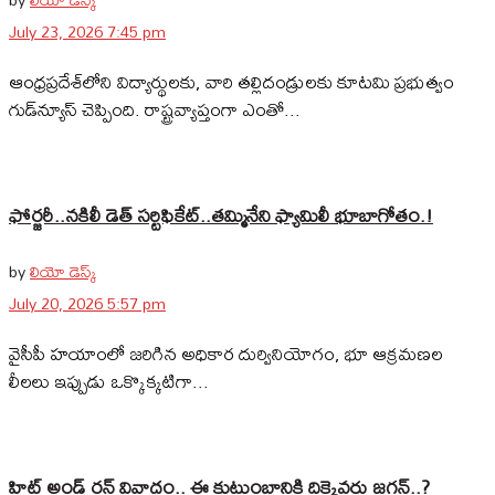
July 23, 2026 7:45 pm
ఆంధ్రప్రదేశ్‌లోని విద్యార్థులకు, వారి తల్లిదండ్రులకు కూటమి ప్రభుత్వం
గుడ్‌న్యూస్ చెప్పింది. రాష్ట్రవ్యాప్తంగా ఎంతో...
ఫోర్జరీ..నకిలీ డెత్ సర్టిఫికేట్..తమ్మినేని ఫ్యామిలీ భూబాగోతం.!
by
లియో డెస్క్
July 20, 2026 5:57 pm
వైసీపీ హయాంలో జరిగిన అధికార దుర్వినియోగం, భూ ఆక్రమణల
లీలలు ఇప్పుడు ఒక్కొక్కటిగా...
హిట్ అండ్ రన్ వివాదం.. ఈ కుటుంబానికి దిక్కెవరు జగన్..?