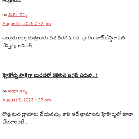
by
లియో డెస్క్
August 5, 2026 7:32 pm
నెల్లూరు జిల్లా దుత్తలూరు దశ తిరగనుంది. హైదరాబాద్‌ బేస్డ్‌గా పని
చేస్తున్న అనంత్...
హైకోర్టు సాక్షిగా బురదలో కలిసిన జగన్ పరువు..!
by
లియో డెస్క్
August 5, 2026 1:37 pm
రోడ్ల మీద డ్రామాలు చేయవచ్చు. కానీ అదే డ్రామాలను హైకోర్టులో కూడా
చేయాలంటే...