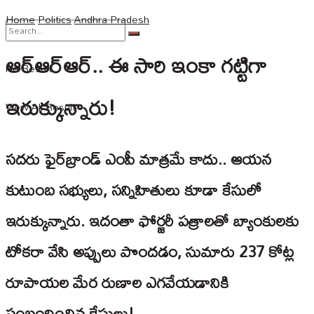
Home
Politics
Andhra Pradesh
ఆర్ఆర్ఆర్.. ఈ సారి ఇంకా గట్టిగా
No Result
ఇరుక్కున్నారు!
View All Result
సదరు ఫైర్‌బ్రాండ్ ఎంపీ మాత్రమే కాదు.. ఆయన
కుటుంబ సభ్యులు, సన్నిహితులు కూడా కేసులో
ఇరుక్కున్నారు. ఇదంతా ఫోర్జరీ పత్రాలతో బ్యాంకులకు
టోకరా వేసి అప్పులు పొందడం, సుమారు 237 కోట్ల
రూపాయల మేర రుణాల ఎగవేయడానికి
సంబంధించిన కేసులు!