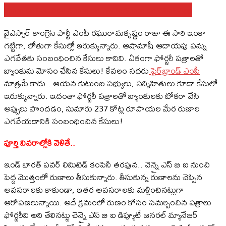
Share on Facebook
Share on Twitter
Share on WhatsApp
వైఎస్సార్ కాంగ్రెస్ పార్టీ ఎంపీ రఘురామకృష్ణం రాజు ఈ సారి ఇంకా
గట్టిగా, లోతుగా కేసుల్లో ఇరుక్కున్నారు. ఆషామాషీ ఆదాయపు పన్ను
ఎగవేతకు సంబంధించిన కేసులు కావివి. ఏకంగా ఫోర్జరీ పత్రాలతో
బ్యాంకును మోసం చేసిన కేసులు! కేవలం సదరు
ఫైర్‌బ్రాండ్ ఎంపీ
మాత్రమే కాదు.. ఆయన కుటుంబ సభ్యులు, సన్నిహితులు కూడా కేసులో
ఇరుక్కున్నారు. ఇదంతా ఫోర్జరీ పత్రాలతో బ్యాంకులకు టోకరా వేసి
అప్పులు పొందడం, సుమారు 237 కోట్ల రూపాయల మేర రుణాల
ఎగవేయడానికి సంబంధించిన కేసులు!
పూర్తి వివరాల్లోకి వెళితే..
ఇండ్ భారత్ పవర్ లిమిటెడ్ కంపెనీ తరఫున.. చెన్నై ఎస్ బి ఐ నుంచి
పెద్ద మొత్తంలో రుణాలు తీసుకున్నారు. తీసుకున్న రుణాలను చెప్పిన
అవసరాలకు కాకుండా, ఇతర అవసరాలకు మళ్లించినట్లుగా
ఆరోపణలున్నాయి. అదే క్రమంలో రుణం కోసం సమర్పించిన పత్రాలు
ఫోర్జరీవి అని తేలినట్టు చెన్నై ఎస్ బి ఐ డిప్యూటీ జనరల్ మ్యానేజర్