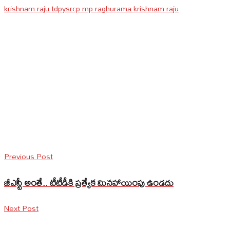
krishnam raju tdp
ysrcp mp raghurama krishnam raju
Previous Post
జీఎస్టీ అంతే.. టీటీడీకి ప్రత్యేక మినహాయింపు ఉండదు
Next Post