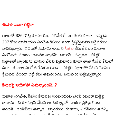
ఈసారి ఇంకా గట్టిగా…
గతంలో 826 కోట్ల రూపాయల ఎగవేత కేసుల కంటె కూడా.. ఇప్పుడు
237 కోట్ల రూపాయల ఎగవేత కేసులు ఇంకా క్లిష్టమైనవని విశ్లేషకులు
భావిస్తున్నారు. గతంలో నమోదు అయిన
సీబీఐ
కేసు కేవలం రుణాల
ఎగవేతకు సంబంధించినది మాత్రమే. అయితే.. ప్రస్తుతం.. ఫోర్జరీ
పత్రాలతో బ్యాంకును మోసం చేసిన వ్యవహారం కూడా తాజా సీబీఐ కేసులో
ఉంది. రుణాల ఎగవేత కేసుకం కూడా.. ఫోర్జరీ పత్రాలతో చేసిన మోసం..
క్రిమినల్ నేరంగా గట్టి కేసు అవుతుందని పలువురు విశ్లేషిస్తున్నారు.
కేసులపై ‘లియో’తో ఏమన్నారంటే..?
రుణాల ఎగవేత, సీబీఐ కేసులకు సంబంధించి ఎంపీ రఘురామక్రిష్ణ
రాజును.. లియోన్యూస్ చేసిన ఇంటర్వ్యూలో సూటిగా ప్రశ్నించింది.
అయితే.. కంపెనీలు అన్నాక.. బ్యాంకులు, రుణాలు, ఎగవేతలు అవన్నీ