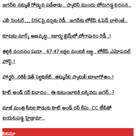
జగన్‌ని నమ్మితే రోడ్డున పడేశాడు.. ప్యాలెస్‌ ముందు బోరుగడ్డ నిరసన..
ఎనీ సెంటర్‌… DSCపై చర్చకు రెడీ.. జగన్‌కు లోకేష్‌ ఓపెన్ ఛాలెంజ్..
కూటమి మార్క్ అభివృద్ధి.. రికార్డు టైమ్‌లో భోగాపురం రెడీ..!
తల్లికి వందనం షురూ.. 67.47 లక్షల మందికి లబ్ధి.. లోకేష్‌ ఎమోషనల్
పోస్ట్‌.!
ఫోర్జరీ..నకిలీ డెత్ సర్టిఫికేట్..తమ్మినేని ఫ్యామిలీ భూబాగోతం.!
హిట్ అండ్ రన్ వివాదం.. ఈ కుటుంబానికి దిక్కెవరు జగన్..?
మాజీ మంత్రి సీదిరి కొడుకు హిట్ అండ్ రన్ కేసు..CC టీవీతో
బయటపడ్డ హైడ్రామా..
సినిమా