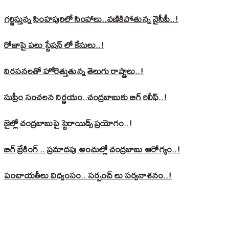
గర్జిస్తున్న సింహపురిలో సింహాలు..వణికిపోతున్న వైసీపీ..!
రోజాపై పలు స్టేషన్ లో కేసులు..!
నిరసనలతో హోరెత్తుతున్న తెలుగు రాష్ట్రాలు..!
సుప్రీం సంచలన నిర్ణయం..చంద్రబాబుకు బిగ్ రిలీఫ్..!
జైల్లో చంద్రబాబుపై స్టెరాయిడ్స్ ప్రయోగం..!
బిగ్ బ్రేకింగ్ .. ప్రమాదపు అంచుల్లో చంద్రబాబు ఆరోగ్యం..!
పంచాయతీలు విధ్వంసం.. సర్పంచ్ లు సర్వనాశనం..!