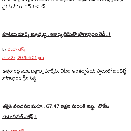
వైసీపీ చీఫ్ జగన్‌మోహన్...
కూటమి మార్క్ అభివృద్ధి.. రికార్డు టైమ్‌లో భోగాపురం రెడీ..!
by
లియో డెస్క్
July 27, 2026 6:04 pm
ఉత్తరాంధ్ర ముఖచిత్రాన్ని మార్చేసి, ఏపీని అంతర్జాతీయ స్థాయిలో నిలబెట్టే
భోగాపురం గ్రీన్ ఫీల్డ్...
తల్లికి వందనం షురూ.. 67.47 లక్షల మందికి లబ్ధి.. లోకేష్‌
ఎమోషనల్ పోస్ట్‌.!
by
లియో డెస్క్