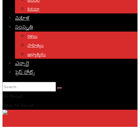
సినిమా
మహిళ
సంస్కృతి
కళలు
సాహిత్యం
ఆధ్యాత్మికం
ఎన్నారై
ప్రెస్ నోట్స్
No Result
View All Result
English