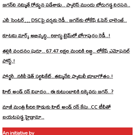
జగన్‌ని నమ్మితే రోడ్డున పడేశాడు.. ప్యాలెస్‌ ముందు బోరుగడ్డ నిరసన..
ఎనీ సెంటర్‌… DSCపై చర్చకు రెడీ.. జగన్‌కు లోకేష్‌ ఓపెన్ ఛాలెంజ్..
కూటమి మార్క్ అభివృద్ధి.. రికార్డు టైమ్‌లో భోగాపురం రెడీ..!
తల్లికి వందనం షురూ.. 67.47 లక్షల మందికి లబ్ధి.. లోకేష్‌ ఎమోషనల్
పోస్ట్‌.!
ఫోర్జరీ..నకిలీ డెత్ సర్టిఫికేట్..తమ్మినేని ఫ్యామిలీ భూబాగోతం.!
హిట్ అండ్ రన్ వివాదం.. ఈ కుటుంబానికి దిక్కెవరు జగన్..?
మాజీ మంత్రి సీదిరి కొడుకు హిట్ అండ్ రన్ కేసు..CC టీవీతో
బయటపడ్డ హైడ్రామా..
An initiative by