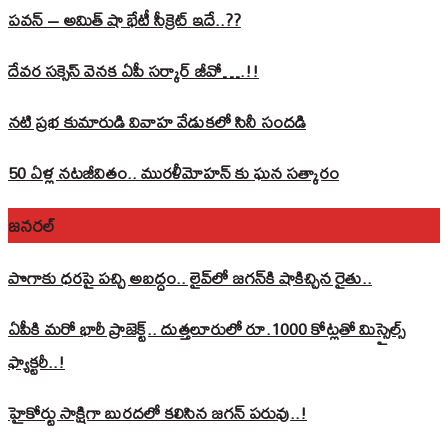
పవన్‌ – అమిత్‌ షా భేటీ సీక్రెట్‌ ఇదే..??
దేవర సక్సెస్‌ వెనక ఏపీ సర్కార్‌ జీవో….!!
నటి ప్రభ కుమారుడి వివాహ వేడుకలో సినీ సందడి
50 ఏళ్ల నటజీవితం.. మురళీమోహన్ కు ఘన సత్కారం
జనరల్
పొగాకు ధరపై పచ్చి అబద్దం.. లైవ్‌లో జగన్‌కి షాకిచ్చిన రైతు..
ఏపీకి మరో భారీ ప్రాజెక్ట్.. దుత్తలూరులో రూ.1000 కోట్లతో మిస్సైల్స్
ఫ్యాక్టరీ..!
హైకోర్టు సాక్షిగా బురదలో కలిసిన జగన్ పరువు..!