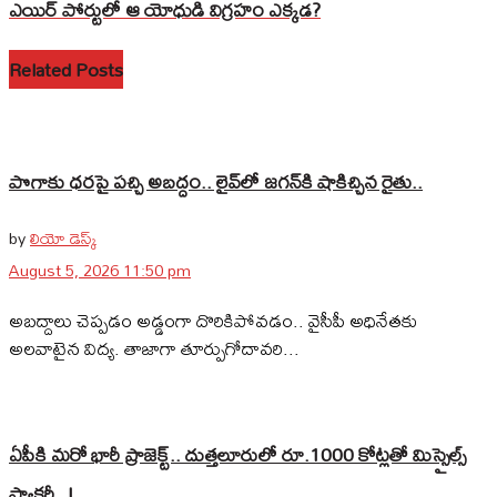
ఎయిర్ పోర్టులో ఆ యోధుడి విగ్రహం ఎక్కడ?
Related Posts
పొగాకు ధరపై పచ్చి అబద్దం.. లైవ్‌లో జగన్‌కి షాకిచ్చిన రైతు..
by
లియో డెస్క్
August 5, 2026 11:50 pm
అబద్దాలు చెప్పడం అడ్డంగా దొరికిపోవడం.. వైసీపీ అధినేతకు
అలవాటైన విద్య. తాజాగా తూర్పుగోదావరి...
ఏపీకి మరో భారీ ప్రాజెక్ట్.. దుత్తలూరులో రూ.1000 కోట్లతో మిస్సైల్స్
ఫ్యాక్టరీ..!