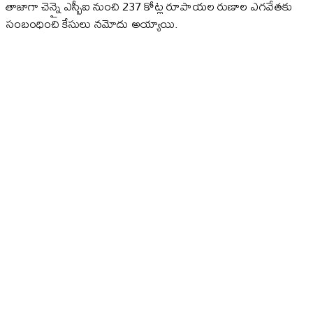
తాజాగా చెన్నై ఎస్బీఐ నుంచి 237 కోట్ల రూపాయల రుణాల ఎగవేతకు
సంబంధించి కేసులు నమోదు అయ్యాయి.