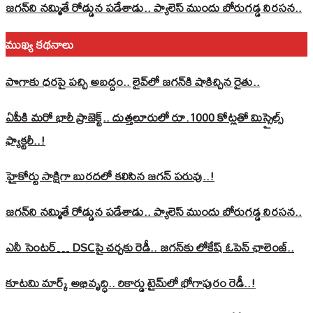
జగన్‌ని నమ్మితే రోడ్డున పడేశాడు.. ప్యాలెస్‌ ముందు బోరుగడ్డ నిరసన..
ముఖ్య కథనాలు
పొగాకు ధరపై పచ్చి అబద్దం.. లైవ్‌లో జగన్‌కి షాకిచ్చిన రైతు..
ఏపీకి మరో భారీ ప్రాజెక్ట్.. దుత్తలూరులో రూ.1000 కోట్లతో మిస్సైల్స్
ఫ్యాక్టరీ..!
హైకోర్టు సాక్షిగా బురదలో కలిసిన జగన్ పరువు..!
జగన్‌ని నమ్మితే రోడ్డున పడేశాడు.. ప్యాలెస్‌ ముందు బోరుగడ్డ నిరసన..
ఎనీ సెంటర్‌… DSCపై చర్చకు రెడీ.. జగన్‌కు లోకేష్‌ ఓపెన్ ఛాలెంజ్..
కూటమి మార్క్ అభివృద్ధి.. రికార్డు టైమ్‌లో భోగాపురం రెడీ..!