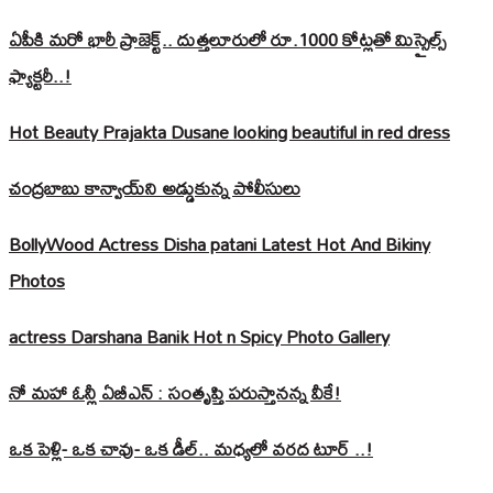
ఏపీకి మరో భారీ ప్రాజెక్ట్.. దుత్తలూరులో రూ.1000 కోట్లతో మిస్సైల్స్
ఫ్యాక్టరీ..!
Hot Beauty Prajakta Dusane looking beautiful in red dress
చంద్రబాబు కాన్వాయ్‌ని అడ్డుకున్న పోలీసులు
BollyWood Actress Disha patani Latest Hot And Bikiny
Photos
actress Darshana Banik Hot n Spicy Photo Gallery
నో మహా ఓన్లీ ఏబీఎన్ : సంతృప్తి పరుస్తానన్న వీకే!
ఒక పెళ్లి- ఒక చావు- ఒక డీల్.. మధ్యలో వరద టూర్ ..!