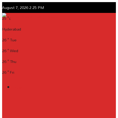
August 7, 2026 2:25 PM
25
°c
Hyderabad
26
°
Tue
26
°
Wed
26
°
Thu
26
°
Fri
Login