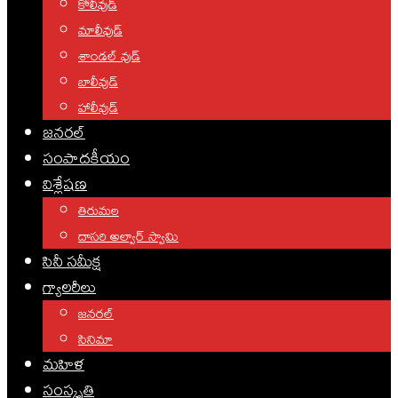
కోలీవుడ్
మాలీవుడ్
శాండల్ వుడ్
బాలీవుడ్
హాలీవుడ్
జనరల్
సంపాదకీయం
విశ్లేషణ
తిరుమల
దాసరి అల్వార్ స్వామి
సినీ సమీక్ష
గ్యాలరీలు
జనరల్
సినిమా
మహిళ
సంస్కృతి