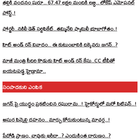
తల్లికి వందనం షురూ.. 67.47 లక్షల మందికి లబ్ధి.. లోకేష్‌ ఎమోషనల్
పోస్ట్‌.!
ఫోర్జరీ..నకిలీ డెత్ సర్టిఫికేట్..తమ్మినేని ఫ్యామిలీ భూబాగోతం.!
హిట్ అండ్ రన్ వివాదం.. ఈ కుటుంబానికి దిక్కెవరు జగన్..?
మాజీ మంత్రి సీదిరి కొడుకు హిట్ అండ్ రన్ కేసు..CC టీవీతో
బయటపడ్డ హైడ్రామా..
సంపాదకుని ఎంపిక
జగన్ పై యుద్థం ప్రకటించిన రఘురామ..! హైకోర్టులో మరో పిటిషన్..!
అసుర పిన్నెల్లి దహనం.. మార్పు కోరుకుంటున్న మాచర్ల..!
పేదోడి ప్రాణం, చావుకు ఖరీదా..? ఎందుకింత దారుణం..?