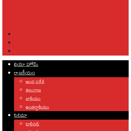
English
Leo Poll
Leo Channel
లియో హోమ్
రాజకీయం
ఆంధ్ర ప్రదేశ్
తెలంగాణ
జాతీయం
అంతర్జాతీయం
సినిమా
టాలీవుడ్