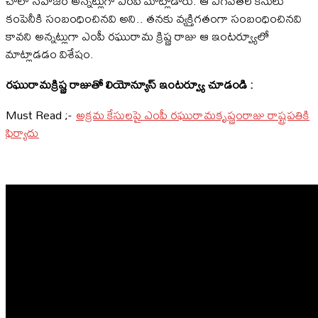
చాలా సహజం అన్నట్లుగా ఎంపీ మాట్లాడారు. ఆ ఎగవేతల కేసులు
కంపెనీకి సంబంధించినవి అని.. తనకు వ్యక్తిగతంగా సంబంధించినవి
కావని అన్నట్లుగా ఎంపీ రఘురామ క్రిష్ణ రాజు ఆ ఇంటర్వ్యూలో
మాట్లాడడం విశేషం.
రఘురామక్రిష్ణ రాజుతో లియోన్యూస్ ఇంటర్వ్యూ చూడండి :
Must Read ;-
అక్రమ కేసులపై ఎంపీ రఘురామకృష్ణంరాజు రాష్ట్రపతికి
ఫిర్యాదు