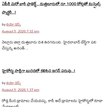
ఏపీకి మరో భారీ ప్రాజెక్ట్.. దుత్తలూరులో రూ.1000 కోట్లతో మిస్సైల్స్
ఫ్యాక్టరీ..!
by
లియో డెస్క్
August 5, 2026 7:32 pm
నెల్లూరు జిల్లా దుత్తలూరు దశ తిరగనుంది. హైదరాబాద్‌ బేస్డ్‌గా పని
చేస్తున్న అనంత్...
హైకోర్టు సాక్షిగా బురదలో కలిసిన జగన్ పరువు..!
by
లియో డెస్క్
August 5, 2026 1:37 pm
రోడ్ల మీద డ్రామాలు చేయవచ్చు. కానీ అదే డ్రామాలను హైకోర్టులో కూడా
చేయాలంటే...