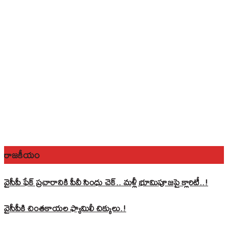
రాజకీయం
వైసీపీ ఫేక్ ప్రచారానికి పీవీ సింధు చెక్.. మళ్లీ భూమిపూజపై క్లారిటీ..!
వైసీపీకి చింతకాయల ఫ్యామిలీ చిక్కులు.!