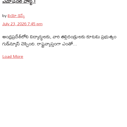
ఎమోషనల్ పోస్ట్‌.!
by
లియో డెస్క్
July 23, 2026 7:45 pm
ఆంధ్రప్రదేశ్‌లోని విద్యార్థులకు, వారి తల్లిదండ్రులకు కూటమి ప్రభుత్వం
గుడ్‌న్యూస్ చెప్పింది. రాష్ట్రవ్యాప్తంగా ఎంతో...
Load More