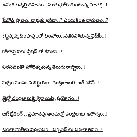
అసుర పిన్నెల్లి దహనం.. మార్పు కోరుకుంటున్న మాచర్ల..!
పేదోడి ప్రాణం, చావుకు ఖరీదా..? ఎందుకింత దారుణం..?
గర్జిస్తున్న సింహపురిలో సింహాలు..వణికిపోతున్న వైసీపీ..!
రోజాపై పలు స్టేషన్ లో కేసులు..!
నిరసనలతో హోరెత్తుతున్న తెలుగు రాష్ట్రాలు..!
సుప్రీం సంచలన నిర్ణయం..చంద్రబాబుకు బిగ్ రిలీఫ్..!
జైల్లో చంద్రబాబుపై స్టెరాయిడ్స్ ప్రయోగం..!
బిగ్ బ్రేకింగ్ .. ప్రమాదపు అంచుల్లో చంద్రబాబు ఆరోగ్యం..!
పంచాయతీలు విధ్వంసం.. సర్పంచ్ లు సర్వనాశనం..!