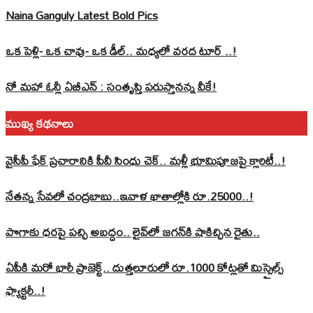
Naina Ganguly Latest Bold Pics
ఒక పెళ్లి- ఒక చావు- ఒక డీల్.. మధ్యలో వరద టూర్ ..!
నో మహా ఓన్లీ ఏబీఎన్ : సంతృప్తి పరుస్తానన్న వీకే!
ముఖ్య కథనాలు
వైసీపీ ఫేక్ ప్రచారానికి పీవీ సింధు చెక్.. మళ్లీ భూమిపూజపై క్లారిటీ..!
నేతన్న సేవలో చంద్రబాబు..ఇవాళ ఖాతాల్లోకి రూ.25000..!
పొగాకు ధరపై పచ్చి అబద్దం.. లైవ్‌లో జగన్‌కి షాకిచ్చిన రైతు..
ఏపీకి మరో భారీ ప్రాజెక్ట్.. దుత్తలూరులో రూ.1000 కోట్లతో మిస్సైల్స్
ఫ్యాక్టరీ..!