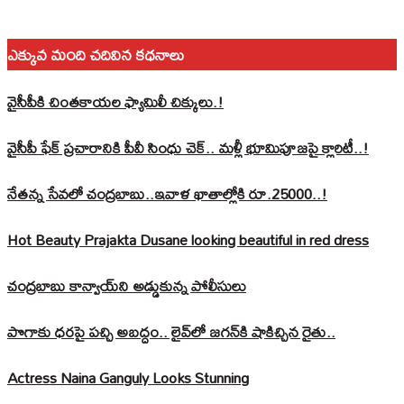
ఎక్కువ మంది చదివిన కధనాలు
వైసీపీకి చింతకాయల ఫ్యామిలీ చిక్కులు.!
వైసీపీ ఫేక్ ప్రచారానికి పీవీ సింధు చెక్.. మళ్లీ భూమిపూజపై క్లారిటీ..!
నేతన్న సేవలో చంద్రబాబు..ఇవాళ ఖాతాల్లోకి రూ.25000..!
Hot Beauty Prajakta Dusane looking beautiful in red dress
చంద్రబాబు కాన్వాయ్‌ని అడ్డుకున్న పోలీసులు
పొగాకు ధరపై పచ్చి అబద్దం.. లైవ్‌లో జగన్‌కి షాకిచ్చిన రైతు..
Actress Naina Ganguly Looks Stunning