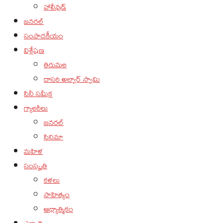
హాలీవుడ్
జనరల్
సంపాదకీయం
విశ్లేషణ
తిరుమల
దాసరి అల్వార్ స్వామి
సినీ సమీక్ష
గ్యాలరీలు
జనరల్
సినిమా
మహిళ
సంస్కృతి
కళలు
సాహిత్యం
ఆధ్యాత్మికం