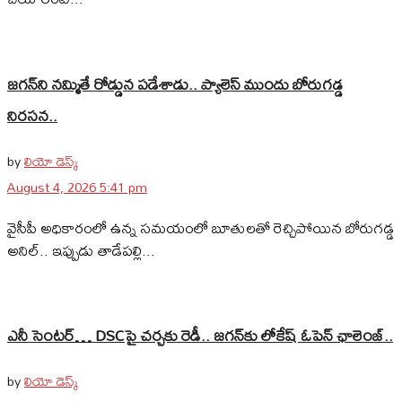
జగన్‌ని నమ్మితే రోడ్డున పడేశాడు.. ప్యాలెస్‌ ముందు బోరుగడ్డ
నిరసన..
by
లియో డెస్క్
August 4, 2026 5:41 pm
వైసీపీ అధికారంలో ఉన్న సమయంలో బూతులతో రెచ్చిపోయిన బోరుగడ్డ
అనిల్‌.. ఇప్పుడు తాడేపల్లి...
ఎనీ సెంటర్‌… DSCపై చర్చకు రెడీ.. జగన్‌కు లోకేష్‌ ఓపెన్ ఛాలెంజ్..
by
లియో డెస్క్