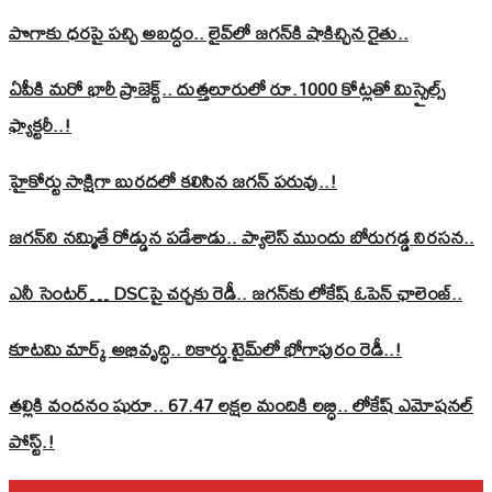
పొగాకు ధరపై పచ్చి అబద్దం.. లైవ్‌లో జగన్‌కి షాకిచ్చిన రైతు..
ఏపీకి మరో భారీ ప్రాజెక్ట్.. దుత్తలూరులో రూ.1000 కోట్లతో మిస్సైల్స్
ఫ్యాక్టరీ..!
హైకోర్టు సాక్షిగా బురదలో కలిసిన జగన్ పరువు..!
జగన్‌ని నమ్మితే రోడ్డున పడేశాడు.. ప్యాలెస్‌ ముందు బోరుగడ్డ నిరసన..
ఎనీ సెంటర్‌… DSCపై చర్చకు రెడీ.. జగన్‌కు లోకేష్‌ ఓపెన్ ఛాలెంజ్..
కూటమి మార్క్ అభివృద్ధి.. రికార్డు టైమ్‌లో భోగాపురం రెడీ..!
తల్లికి వందనం షురూ.. 67.47 లక్షల మందికి లబ్ధి.. లోకేష్‌ ఎమోషనల్
పోస్ట్‌.!