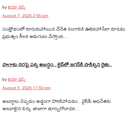
by
లియో డెస్క్
August 7, 2026 2:56 pm
సంక్షోభంలో కూరుకుపోయిన చేనేత రంగానికి ఊపిరిపోసేలా కూటమి
ప్రభుత్వం కీలక అడుగులు వేస్తోంది....
పొగాకు ధరపై పచ్చి అబద్దం.. లైవ్‌లో జగన్‌కి షాకిచ్చిన రైతు..
by
లియో డెస్క్
August 5, 2026 11:50 pm
అబద్దాలు చెప్పడం అడ్డంగా దొరికిపోవడం.. వైసీపీ అధినేతకు
అలవాటైన విద్య. తాజాగా తూర్పుగోదావరి...