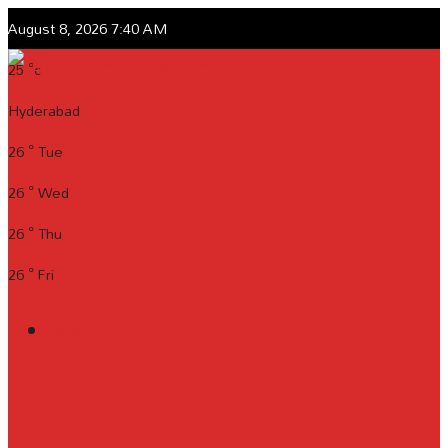
August 8, 2026 7:40 AM
25
°c
Hyderabad
26
°
Tue
26
°
Wed
26
°
Thu
26
°
Fri
Login