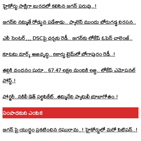
హైకోర్టు సాక్షిగా బురదలో కలిసిన జగన్ పరువు..!
జగన్‌ని నమ్మితే రోడ్డున పడేశాడు.. ప్యాలెస్‌ ముందు బోరుగడ్డ నిరసన..
ఎనీ సెంటర్‌… DSCపై చర్చకు రెడీ.. జగన్‌కు లోకేష్‌ ఓపెన్ ఛాలెంజ్..
కూటమి మార్క్ అభివృద్ధి.. రికార్డు టైమ్‌లో భోగాపురం రెడీ..!
తల్లికి వందనం షురూ.. 67.47 లక్షల మందికి లబ్ధి.. లోకేష్‌ ఎమోషనల్
పోస్ట్‌.!
ఫోర్జరీ..నకిలీ డెత్ సర్టిఫికేట్..తమ్మినేని ఫ్యామిలీ భూబాగోతం.!
సంపాదకుని ఎంపిక
జగన్ పై యుద్థం ప్రకటించిన రఘురామ..! హైకోర్టులో మరో పిటిషన్..!