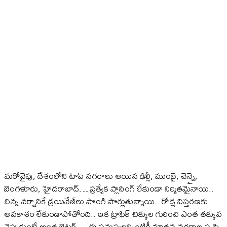
మరోవైపు, దేశంలోని టాప్‌ నగరాలు అయిన ఢిల్లీ, ముంబై, చెన్నై,
బెంగళూరు, హైదరాబాద్‌… ప్రత్యేక ప్లానింగ్‌ లేకుండా నిర్మితమైనాయి..
చిన్న వర్షానికే డ్రయినేజ్‌లు పొంగి పొర్లుతున్నాయి.. రోడ్ల విస్తరణకు
అవకాశం లేకుండాపోతోంది.. ఇక ట్రాఫిక్‌ చిక్కుల గురించి ఎంత తక్కువ
చెప్పుకుంటే అంత బెటర్‌… ఈ సమస్యలన్నింటికీ నూతన నగరాల సృష్టి