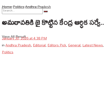
Home
Politics
Andhra Pradesh
అమరావతికి జై కొట్టిన కేంద్ర ఆర్ధిక సర్వే..
No Result
View All Result
January 30, 2026 at 4:38 PM
in
Andhra Pradesh
,
Editorial
,
Editors Pick
,
General
,
Latest News
,
Politics