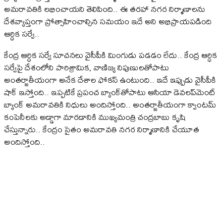
అమరావతికి లభించాయని తెలిపింది.. ఈ తరహా నగర నిర్మాణాలను
దేశవ్యాప్తంగా ప్రోత్సాహించాల్సిన సమయం ఇదే అని అభిప్రాయపడింది
ఆర్ధిక సర్వే..
కేంద్ర ఆర్ధిక సర్వే సూచనలు వైసీపీకి మింగుడు పడడం లేదు.. కేంద్ర ఆర్ధిక
సర్వేపై దేశంలోని పారిశ్రామిక, వాణిజ్య నిపుణులతోపాటు
అంతర్జాతీయంగా అనేక దేశాల ఫోకస్‌ ఉంటుంది.. ఇదే ఇప్పుడు వైసీపీకి
షాక్‌ ఇస్తోంది.. ఇప్పటికే ప్రపంచ బ్యాంక్‌తోపాటు ఆసియా డెవలప్‌మెంట్‌
బ్యాంక్‌ అమరావతికి నిధులు అందిస్తోంది.. అంతర్జాతీయంగా క్వాంటమ్‌
కంపెనీలకు అడ్డాగా మారడానికి ముఖ్యమంత్రి చంద్రబాబు కృషి
చేస్తున్నారు.. కేంద్రం సైతం అమరావతి నగర నిర్మాణానికి చేయూత
అందిస్తోంది..