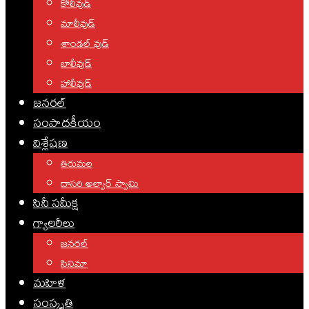
కోలీవుడ్
మాలీవుడ్
శాండల్ వుడ్
బాలీవుడ్
హాలీవుడ్
జనరల్
సంపాదకీయం
విశ్లేషణ
తిరుమల
దాసరి అల్వార్ స్వామి
సినీ సమీక్ష
గ్యాలరీలు
జనరల్
సినిమా
మహిళ
సంస్కృతి