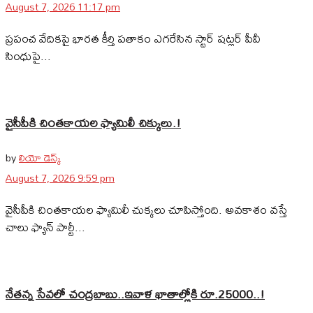
August 7, 2026 11:17 pm
ప్రపంచ వేదికపై భారత కీర్తి పతాకం ఎగరేసిన స్టార్ షట్లర్ పీవీ
సింధుపై...
వైసీపీకి చింతకాయల ఫ్యామిలీ చిక్కులు.!
by
లియో డెస్క్
August 7, 2026 9:59 pm
వైసీపీకి చింతకాయల ఫ్యామిలీ చుక్కలు చూపిస్తోంది. అవకాశం వస్తే
చాలు ఫ్యాన్‌ పార్టీ...
నేతన్న సేవలో చంద్రబాబు..ఇవాళ ఖాతాల్లోకి రూ.25000..!