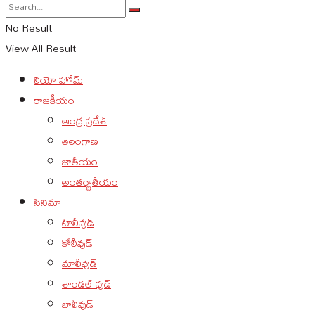
No Result
View All Result
లియో హోమ్
రాజకీయం
ఆంధ్ర ప్రదేశ్
తెలంగాణ
జాతీయం
అంతర్జాతీయం
సినిమా
టాలీవుడ్
కోలీవుడ్
మాలీవుడ్
శాండల్ వుడ్
బాలీవుడ్