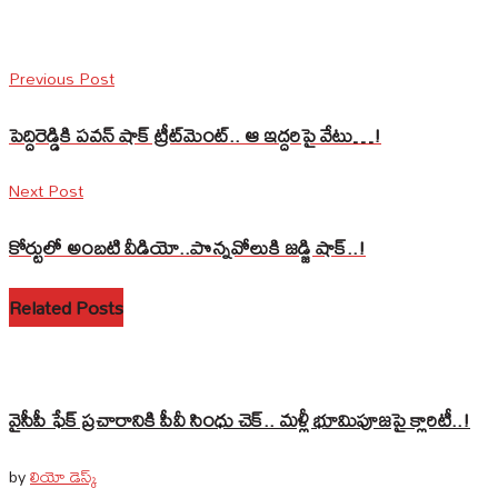
Previous Post
పెద్దిరెడ్డికి పవన్‌ షాక్ ట్రీట్‌మెంట్‌.. ఆ ఇద్దరిపై వేటు…!
Next Post
కోర్టులో అంబటి వీడియో..పొన్నవోలుకి జడ్జి షాక్‌..!
Related Posts
వైసీపీ ఫేక్ ప్రచారానికి పీవీ సింధు చెక్.. మళ్లీ భూమిపూజపై క్లారిటీ..!
by
లియో డెస్క్