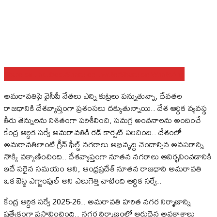
Share on Facebook
Share on Twitter
Share on WhatsApp
అమరావతిపై వైసీపీ నేతలు ఎన్ని కుట్రలు పన్నుతున్నా, దేవతల
రాజధానికి దేశవ్యాప్తంగా ప్రశంసలు దక్కుతున్నాయి.. దేశ ఆర్ధిక వ్యవస్థ
తీరు తెన్నులను నిశితంగా పరిశీలించి, సమగ్ర అంచనాలను అందించే
కేంద్ర ఆర్ధిక సర్వే అమరావతికి రెడ్‌ కార్పెట్‌ పరిచింది.. దేశంలో
అమరావతిలాంటి గ్రీన్‌ ఫీల్డ్‌ నగరాలు అభివృద్ది చెందాల్సిన అవసరాన్ని
నొక్కి వక్కాణించింది.. దేశవ్యాప్తంగా నూతన నగరాలు ఆవిర్భవించడానికి
ఇదే సరైన సమయం అని, ఆంధ్రప్రదేశ్‌ నూతన రాజధాని అమరావతి
ఒక బెస్ట్ ఎగ్జాంపుల్‌ అని ఎలుగెత్తి చాటింది ఆర్ధిక సర్వే..
కేంద్ర ఆర్ధిక సర్వే 2025-26.. అమరావతి హరిత నగర నిర్మాణాన్ని
ప్రత్యేకంగా ప్రస్తావించింది.. నగర నిర్మాణంలో అరుదైన అవకాశాలు