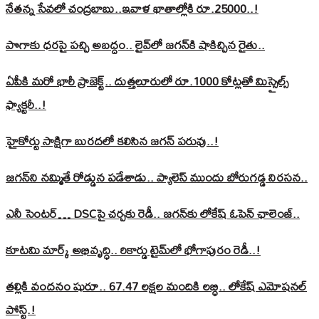
నేతన్న సేవలో చంద్రబాబు..ఇవాళ ఖాతాల్లోకి రూ.25000..!
పొగాకు ధరపై పచ్చి అబద్దం.. లైవ్‌లో జగన్‌కి షాకిచ్చిన రైతు..
ఏపీకి మరో భారీ ప్రాజెక్ట్.. దుత్తలూరులో రూ.1000 కోట్లతో మిస్సైల్స్
ఫ్యాక్టరీ..!
హైకోర్టు సాక్షిగా బురదలో కలిసిన జగన్ పరువు..!
జగన్‌ని నమ్మితే రోడ్డున పడేశాడు.. ప్యాలెస్‌ ముందు బోరుగడ్డ నిరసన..
ఎనీ సెంటర్‌… DSCపై చర్చకు రెడీ.. జగన్‌కు లోకేష్‌ ఓపెన్ ఛాలెంజ్..
కూటమి మార్క్ అభివృద్ధి.. రికార్డు టైమ్‌లో భోగాపురం రెడీ..!
తల్లికి వందనం షురూ.. 67.47 లక్షల మందికి లబ్ధి.. లోకేష్‌ ఎమోషనల్
పోస్ట్‌.!