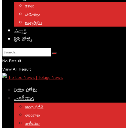
కళలు
సాహిత్యం
ఆధ్యాత్మికం
ఎన్నారై
ప్రెస్ నోట్స్
No Result
View All Result
లియో హోమ్
రాజకీయం
ఆంధ్ర ప్రదేశ్
తెలంగాణ
జాతీయం