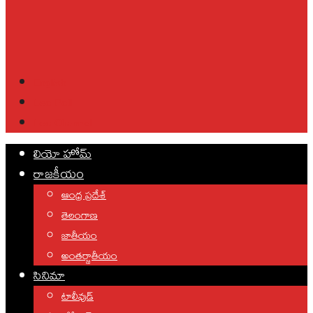
English
Leo Poll
Leo Channel
లియో హోమ్
రాజకీయం
ఆంధ్ర ప్రదేశ్
తెలంగాణ
జాతీయం
అంతర్జాతీయం
సినిమా
టాలీవుడ్