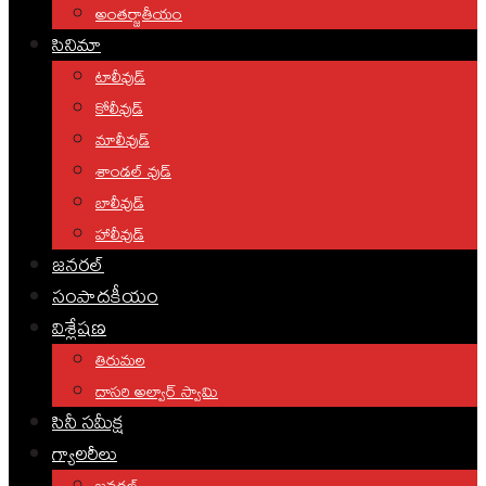
అంతర్జాతీయం
సినిమా
టాలీవుడ్
కోలీవుడ్
మాలీవుడ్
శాండల్ వుడ్
బాలీవుడ్
హాలీవుడ్
జనరల్
సంపాదకీయం
విశ్లేషణ
తిరుమల
దాసరి అల్వార్ స్వామి
సినీ సమీక్ష
గ్యాలరీలు
జనరల్