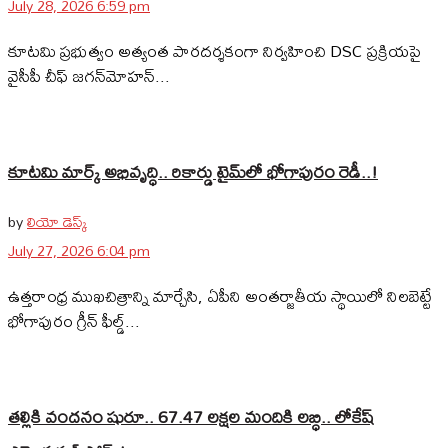
July 28, 2026 6:59 pm
కూటమి ప్రభుత్వం అత్యంత పారదర్శకంగా నిర్వహించి DSC ప్రక్రియపై
వైసీపీ చీఫ్ జగన్‌మోహన్...
కూటమి మార్క్ అభివృద్ధి.. రికార్డు టైమ్‌లో భోగాపురం రెడీ..!
by
లియో డెస్క్
July 27, 2026 6:04 pm
ఉత్తరాంధ్ర ముఖచిత్రాన్ని మార్చేసి, ఏపీని అంతర్జాతీయ స్థాయిలో నిలబెట్టే
భోగాపురం గ్రీన్ ఫీల్డ్...
తల్లికి వందనం షురూ.. 67.47 లక్షల మందికి లబ్ధి.. లోకేష్‌