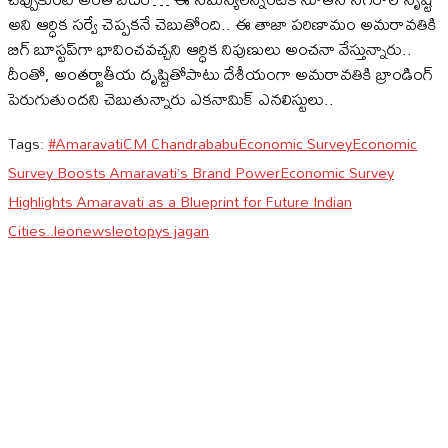
అని ఆర్ధిక సర్వే చెప్పకనే చెబుతోంది.. ఈ తాజా పరిణామం అమరావతికి
బిగ్‌ బూస్టప్‌గా భావించవచ్చని ఆర్ధిక నిపుణులు అంచనా వేస్తున్నారు..
దీంతో, అంతర్జాతీయ దృష్టితోపాటు దేశీయంగా అమరావతికి బ్రాండింగ్‌
పెరుగుతుందని చెబుతున్నారు ఎకనామిక్‌ ఎనలిస్టులు..
Tags:
#Amaravati
CM Chandrababu
Economic Survey
Economic
Survey Boosts Amaravati’s Brand Power
Economic Survey
Highlights Amaravati as a Blueprint for Future Indian
Cities..
leonews
leotop
ys jagan