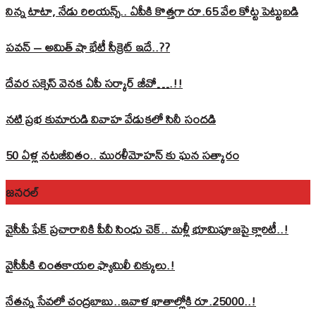
నిన్న టాటా, నేడు రిలయన్స్.. ఏపీకి కొత్తగా రూ.65 వేల కోట్ట పెట్టుబడి
పవన్‌ – అమిత్‌ షా భేటీ సీక్రెట్‌ ఇదే..??
దేవర సక్సెస్‌ వెనక ఏపీ సర్కార్‌ జీవో….!!
నటి ప్రభ కుమారుడి వివాహ వేడుకలో సినీ సందడి
50 ఏళ్ల నటజీవితం.. మురళీమోహన్ కు ఘన సత్కారం
జనరల్
వైసీపీ ఫేక్ ప్రచారానికి పీవీ సింధు చెక్.. మళ్లీ భూమిపూజపై క్లారిటీ..!
వైసీపీకి చింతకాయల ఫ్యామిలీ చిక్కులు.!
నేతన్న సేవలో చంద్రబాబు..ఇవాళ ఖాతాల్లోకి రూ.25000..!