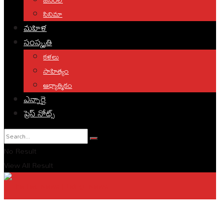
సినిమా
మహిళ
సంస్కృతి
కళలు
సాహిత్యం
ఆధ్యాత్మికం
ఎన్నారై
ప్రెస్ నోట్స్
No Result
View All Result
English