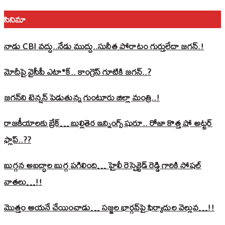
సినిమా
నాడు CBI వద్దు..నేడు ముద్దు..సునీత పోరాటం గుర్తులేదా జగన్.!
మోదీపై వైసీపీ ఎటా*క్.. కాంగ్రెస్ గూటికి జగన్..?
జగన్‌ని టెన్షన్‌ పెడుతున్న గుంటూరు జిల్లా మంత్రి..!
రాజకీయాలకు బ్రేక్… బుల్లితెర ఇన్నింగ్స్ షురూ.. రోజా కొత్త షో అట్టర్
ఫ్లాప్..??
బుగ్గన అబద్ధాల బుగ్గ పగిలింది… హైలీ రెస్పెక్టెడ్‌ రెడ్డి గారికి సోషల్‌
వాతలు…!!
మొత్తం ఆయనే చేయించాడు… సజ్జల భార్గవ్‌పై ఫిర్యాదుల వెల్లువ…!!