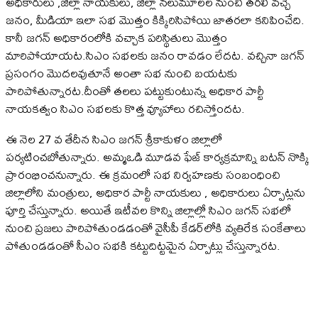
అధికారులు ,జిల్లా నాయకులు, జిల్లా నలుమూలల నుంచి తరలి వచ్చే
జనం, మీడియా ఇలా సభ మొత్తం కిక్కిరిసిపోయి జాతరలా కనిపించేది.
కానీ జగన్ అధికారంలోకి వచ్చాక పరిస్థితులు మొత్తం
మారిపోయాయట.సిఎం సభలకు జనం రావడం లేదట. వచ్చినా జగన్
ప్రసంగం మొదలవుతూనే అంతా సభ నుంచి బయటకు
పారిపోతున్నారట.దీంతో తలలు పట్టుకుంటున్న అధికార పార్టీ
నాయకత్వం సిఎం సభలకు కొత్త వ్యూహాలు రచిస్తోందట.
ఈ నెల 27 వ తేదీన సిఎం జగన్ శ్రీకాకుళం జిల్లాలో
పర్యటించబోతున్నారు. అమ్మఒడి మూడవ ఫేజ్ కార్యక్రమాన్ని బటన్ నొక్కి
ప్రారంభించనున్నారు. ఈ క్రమంలో సభ నిర్వహణకు సంబంధించి
జిల్లాలోని మంత్రులు, అధికార పార్టీ నాయకులు , అధికారులు ఏర్పాట్లను
పూర్తి చేస్తున్నారు. అయితే ఇటీవల కొన్ని జిల్లాల్లో సిఎం జగన్ సభలో
నుంచి ప్రజలు పారిపోతుండడంతో వైసీపీ కేడ‌ర్‌లోకి వ్య‌తిరేక సంకేతాలు
పోతుండడంతో సీఎం స‌భ‌కి క‌ట్టుదిట్ట‌మైన ఏర్పాట్లు చేస్తున్నారట.