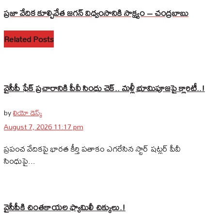
ప్రజా వేదిక కూల్చివేత జగన్ విధ్వంసానికి సాక్ష్యం – చంద్రబాబు
Related Posts
వైసీపీ ఫేక్ ప్రచారానికి పీవీ సింధు చెక్.. మళ్లీ భూమిపూజపై క్లారిటీ..!
by
లియో డెస్క్
August 7, 2026 11:17 pm
ప్రపంచ వేదికపై భారత కీర్తి పతాకం ఎగరేసిన స్టార్ షట్లర్ పీవీ
సింధుపై...
వైసీపీకి చింతకాయల ఫ్యామిలీ చిక్కులు.!