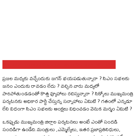
Share on Facebook
Share on Twitter
Share on WhatsApp
ప్రజల మధ్యకు వచ్చేందుకు జగన్ భయపడుతున్నారా ? సిఎం సభలకు
జనం ఎందుకు రావడం లేదు ? వచ్చిన వారు మధ్యలో
పారిపోతుండడంతో కొత్త వ్యూహాలు రచిస్తున్నారా ? సిక్కోలు ముఖ్యమంత్రి
పర్యటనకు అధికార పార్టీ చేస్తున్న సన్నాహాలు ఏమిటి ? గతంలో ఎన్నడూ
లేని విధంగా సిఎం సభలకు ఆంక్షలు విధించడం వెనుక మర్మం ఏమిటి ?
ఒకప్పుడు ముఖ్యమంత్రి జిల్లాల పర్యటనలు అంటే ఎంతో సందడి
సందడిగా ఉండేది.మంత్రులు ,ఎమ్మెల్యేలు, ఇతర ప్రజాప్రతినిధులు,