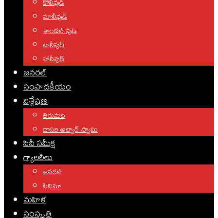
కోలీవుడ్
మాలీవుడ్
శాండల్ వుడ్
బాలీవుడ్
హాలీవుడ్
జనరల్
సంపాదకీయం
విశ్లేషణ
తిరుమల
దాసరి అల్వార్ స్వామి
సినీ సమీక్ష
గ్యాలరీలు
జనరల్
సినిమా
మహిళ
సంస్కృతి