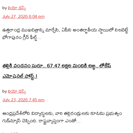
by
లియో డెస్క్
July 27, 2026 6:04 pm
ఉత్తరాంధ్ర ముఖచిత్రాన్ని మార్చేసి, ఏపీని అంతర్జాతీయ స్థాయిలో నిలబెట్టే
భోగాపురం గ్రీన్ ఫీల్డ్...
తల్లికి వందనం షురూ.. 67.47 లక్షల మందికి లబ్ధి.. లోకేష్‌
ఎమోషనల్ పోస్ట్‌.!
by
లియో డెస్క్
July 23, 2026 7:45 pm
ఆంధ్రప్రదేశ్‌లోని విద్యార్థులకు, వారి తల్లిదండ్రులకు కూటమి ప్రభుత్వం
గుడ్‌న్యూస్ చెప్పింది. రాష్ట్రవ్యాప్తంగా ఎంతో...