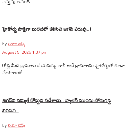
చేస్తున్న అనంత్...
హైకోర్టు సాక్షిగా బురదలో కలిసిన జగన్ పరువు..!
by
లియో డెస్క్
August 5, 2026 1:37 pm
రోడ్ల మీద డ్రామాలు చేయవచ్చు. కానీ అదే డ్రామాలను హైకోర్టులో కూడా
చేయాలంటే...
జగన్‌ని నమ్మితే రోడ్డున పడేశాడు.. ప్యాలెస్‌ ముందు బోరుగడ్డ
నిరసన..
by
లియో డెస్క్