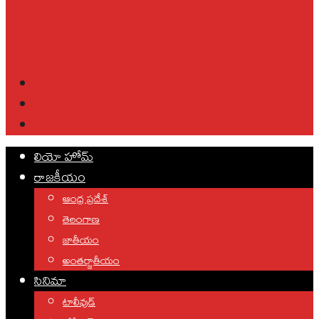
English
Leo Poll
Leo Channel
లియో హోమ్
రాజకీయం
ఆంధ్ర ప్రదేశ్
తెలంగాణ
జాతీయం
అంతర్జాతీయం
సినిమా
టాలీవుడ్