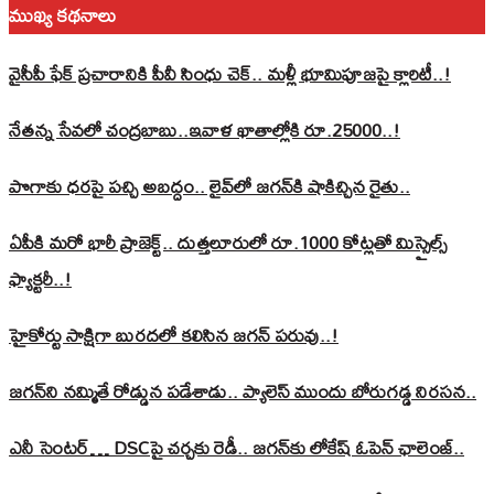
ముఖ్య కథనాలు
వైసీపీ ఫేక్ ప్రచారానికి పీవీ సింధు చెక్.. మళ్లీ భూమిపూజపై క్లారిటీ..!
నేతన్న సేవలో చంద్రబాబు..ఇవాళ ఖాతాల్లోకి రూ.25000..!
పొగాకు ధరపై పచ్చి అబద్దం.. లైవ్‌లో జగన్‌కి షాకిచ్చిన రైతు..
ఏపీకి మరో భారీ ప్రాజెక్ట్.. దుత్తలూరులో రూ.1000 కోట్లతో మిస్సైల్స్
ఫ్యాక్టరీ..!
హైకోర్టు సాక్షిగా బురదలో కలిసిన జగన్ పరువు..!
జగన్‌ని నమ్మితే రోడ్డున పడేశాడు.. ప్యాలెస్‌ ముందు బోరుగడ్డ నిరసన..
ఎనీ సెంటర్‌… DSCపై చర్చకు రెడీ.. జగన్‌కు లోకేష్‌ ఓపెన్ ఛాలెంజ్..