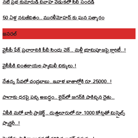
నటి ప్రభ కుమారుడి వివాహ వేడుకలో సినీ సందడి
50 ఏళ్ల నటజీవితం.. మురళీమోహన్ కు ఘన సత్కారం
జనరల్
వైసీపీ ఫేక్ ప్రచారానికి పీవీ సింధు చెక్.. మళ్లీ భూమిపూజపై క్లారిటీ..!
వైసీపీకి చింతకాయల ఫ్యామిలీ చిక్కులు.!
నేతన్న సేవలో చంద్రబాబు..ఇవాళ ఖాతాల్లోకి రూ.25000..!
పొగాకు ధరపై పచ్చి అబద్దం.. లైవ్‌లో జగన్‌కి షాకిచ్చిన రైతు..
ఏపీకి మరో భారీ ప్రాజెక్ట్.. దుత్తలూరులో రూ.1000 కోట్లతో మిస్సైల్స్
ఫ్యాక్టరీ..!