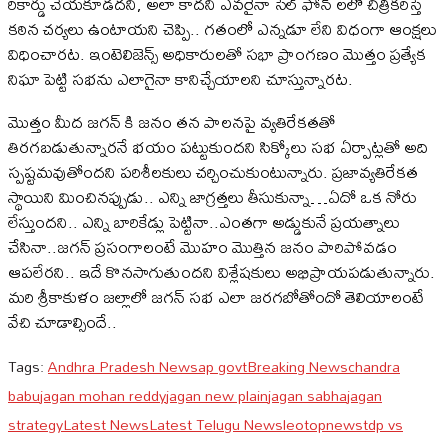
రికార్డు చేయకూడదని, అలా కాదని ఎవరైనా సెల్ ఫోన్ లలో చిత్రీకరిస్తే
కఠిన చర్యలు ఉంటాయని చెప్పి.. గతంలో ఎన్నడూ లేని విధంగా ఆంక్షలు
విధించారట. ఇంటెలిజెన్స్ అధికారులతో సభా ప్రాంగణం మొత్తం ప్రత్యేక
నిఘా పెట్టి సభను ఎలాగైనా కానిచ్చేయాలని చూస్తున్నారట.
మొత్తం మీద జ‌గ‌న్‌ కి జ‌నం తన పాలనపై వ్యతిరేకతతో
తిర‌గ‌బ‌డుతున్నార‌నే భ‌యం ప‌ట్టుకుంద‌ని సిక్కోలు సభ ఏర్పాట్లతో అది
స్పష్టమవుతోందని పరిశీలకులు చర్చించుకుంటున్నారు. ప్ర‌జావ్య‌తిరేక‌త
స్థాయిని మించినప్పుడు.. ఎన్ని జాగ్ర‌త్త‌లు తీసుకున్నా…ఏదో ఒక నోరు
లేస్తుందని.. ఎన్ని బారికేడ్లు పెట్టినా..ఎంతగా అడ్డుకునే ప్రయత్నాలు
చేసినా..జ‌గ‌న్‌ ప్ర‌సంగాలంటే మొహం మొత్తిన జ‌నం పారిపోవ‌డం
ఆపలేరని.. ఇదే కొన‌సాగుతుందని విశ్లేషకులు అభిప్రాయపడుతున్నారు.
మరి శ్రీకాకుళం జల్లాలో జగన్ సభ ఎలా జరగబోతోందో తెలియాలంటే
వేచి చూడాల్సిందే..
Tags:
Andhra Pradesh News
ap govt
Breaking News
chandra
babu
jagan mohan reddy
jagan new plain
jagan sabha
jagan
strategy
Latest News
Latest Telugu News
leotop
news
tdp vs