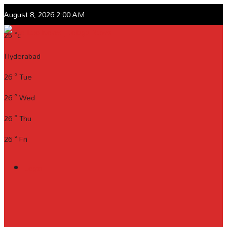
August 8, 2026 2:00 AM
25
°c
Hyderabad
26
°
Tue
26
°
Wed
26
°
Thu
26
°
Fri
Login