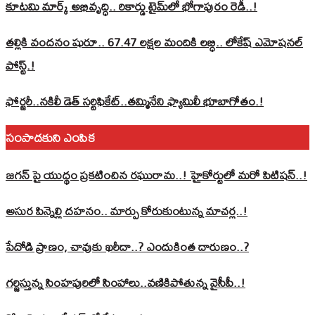
కూటమి మార్క్ అభివృద్ధి.. రికార్డు టైమ్‌లో భోగాపురం రెడీ..!
తల్లికి వందనం షురూ.. 67.47 లక్షల మందికి లబ్ధి.. లోకేష్‌ ఎమోషనల్
పోస్ట్‌.!
ఫోర్జరీ..నకిలీ డెత్ సర్టిఫికేట్..తమ్మినేని ఫ్యామిలీ భూబాగోతం.!
సంపాదకుని ఎంపిక
జగన్ పై యుద్థం ప్రకటించిన రఘురామ..! హైకోర్టులో మరో పిటిషన్..!
అసుర పిన్నెల్లి దహనం.. మార్పు కోరుకుంటున్న మాచర్ల..!
పేదోడి ప్రాణం, చావుకు ఖరీదా..? ఎందుకింత దారుణం..?
గర్జిస్తున్న సింహపురిలో సింహాలు..వణికిపోతున్న వైసీపీ..!