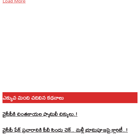
Load More
ఎక్కువ మంది చదివిన కధనాలు
వైసీపీకి చింతకాయల ఫ్యామిలీ చిక్కులు.!
వైసీపీ ఫేక్ ప్రచారానికి పీవీ సింధు చెక్.. మళ్లీ భూమిపూజపై క్లారిటీ..!