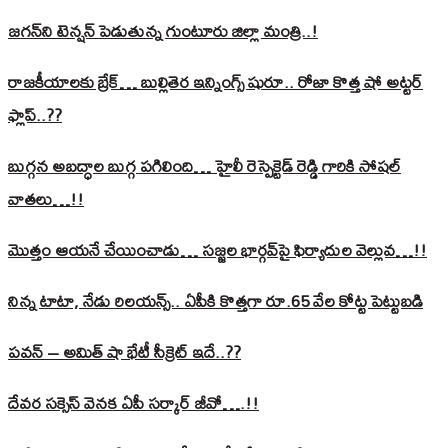
జగన్‌ని టెన్షన్‌ పెడుతున్న గుంటూరు జిల్లా మంత్రి..!
రాజకీయాలకు బ్రేక్… బుల్లితెర ఇన్నింగ్స్ షురూ.. రోజా కొత్త షో అట్టర్
ఫ్లాప్..??
బుగ్గన అబద్ధాల బుగ్గ పగిలింది… హైలీ రెస్పెక్టెడ్‌ రెడ్డి గారికి సోషల్‌
వాతలు…!!
మొత్తం ఆయనే చేయించాడు… సజ్జల భార్గవ్‌పై ఫిర్యాదుల వెల్లువ…!!
నిన్న టాటా, నేడు రిలయన్స్.. ఏపీకి కొత్తగా రూ.65 వేల కోట్ట పెట్టుబడి
పవన్‌ – అమిత్‌ షా భేటీ సీక్రెట్‌ ఇదే..??
దేవర సక్సెస్‌ వెనక ఏపీ సర్కార్‌ జీవో….!!