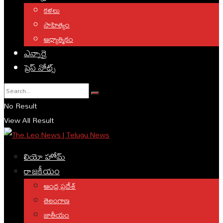
కళలు
సాహిత్యం
ఆధ్యాత్మికం
ఎన్నారై
ప్రెస్ నోట్స్
No Result
View All Result
లియో హోమ్
రాజకీయం
ఆంధ్ర ప్రదేశ్
తెలంగాణ
జాతీయం