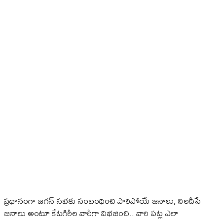
ప్రధానంగా జగన్ సభకు సంబంధించి పారిపోయే జ‌నాలు, నిల‌దీసే
జ‌నాలు అంటూ కేట‌గిరీల వారీగా విభ‌జించి.. వారి ప‌ట్ల ఎలా