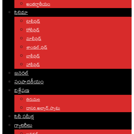
అంతర్జాతీయం
సినిమా
టాలీవుడ్
కోలీవుడ్
మాలీవుడ్
శాండల్ వుడ్
బాలీవుడ్
హాలీవుడ్
జనరల్
సంపాదకీయం
విశ్లేషణ
తిరుమల
దాసరి అల్వార్ స్వామి
సినీ సమీక్ష
గ్యాలరీలు
జనరల్