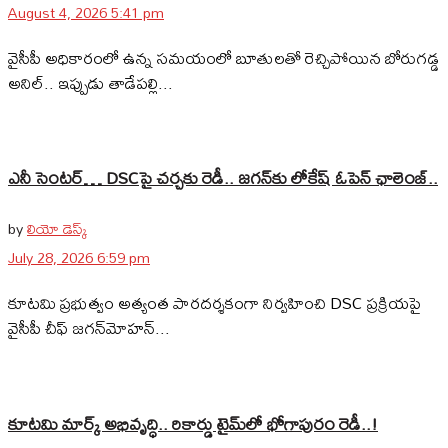
August 4, 2026 5:41 pm
వైసీపీ అధికారంలో ఉన్న సమయంలో బూతులతో రెచ్చిపోయిన బోరుగడ్డ
అనిల్‌.. ఇప్పుడు తాడేపల్లి...
ఎనీ సెంటర్‌… DSCపై చర్చకు రెడీ.. జగన్‌కు లోకేష్‌ ఓపెన్ ఛాలెంజ్..
by
లియో డెస్క్
July 28, 2026 6:59 pm
కూటమి ప్రభుత్వం అత్యంత పారదర్శకంగా నిర్వహించి DSC ప్రక్రియపై
వైసీపీ చీఫ్ జగన్‌మోహన్...
కూటమి మార్క్ అభివృద్ధి.. రికార్డు టైమ్‌లో భోగాపురం రెడీ..!