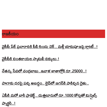
రాజకీయం
వైసీపీ ఫేక్ ప్రచారానికి పీవీ సింధు చెక్.. మళ్లీ భూమిపూజపై క్లారిటీ..!
వైసీపీకి చింతకాయల ఫ్యామిలీ చిక్కులు.!
నేతన్న సేవలో చంద్రబాబు..ఇవాళ ఖాతాల్లోకి రూ.25000..!
పొగాకు ధరపై పచ్చి అబద్దం.. లైవ్‌లో జగన్‌కి షాకిచ్చిన రైతు..
ఏపీకి మరో భారీ ప్రాజెక్ట్.. దుత్తలూరులో రూ.1000 కోట్లతో మిస్సైల్స్
ఫ్యాక్టరీ..!