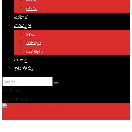
సినిమా
మహిళ
సంస్కృతి
కళలు
సాహిత్యం
ఆధ్యాత్మికం
ఎన్నారై
ప్రెస్ నోట్స్
No Result
View All Result
English