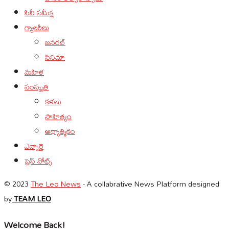
సినీ సమీక్ష
గ్యాలరీలు
జనరల్
సినిమా
మహిళ
సంస్కృతి
కళలు
సాహిత్యం
ఆధ్యాత్మికం
ఎన్నారై
ప్రెస్ నోట్స్
© 2023
The Leo News
- A collabrative News Platform designed
by
TEAM LEO
Welcome Back!