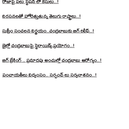
రోజాపై పలు స్టేషన్ లో కేసులు..!
నిరసనలతో హోరెత్తుతున్న తెలుగు రాష్ట్రాలు..!
సుప్రీం సంచలన నిర్ణయం..చంద్రబాబుకు బిగ్ రిలీఫ్..!
జైల్లో చంద్రబాబుపై స్టెరాయిడ్స్ ప్రయోగం..!
బిగ్ బ్రేకింగ్ .. ప్రమాదపు అంచుల్లో చంద్రబాబు ఆరోగ్యం..!
పంచాయతీలు విధ్వంసం.. సర్పంచ్ లు సర్వనాశనం..!