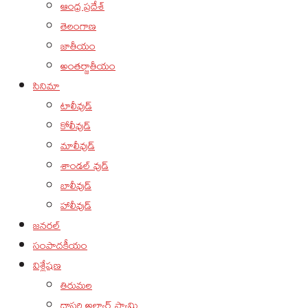
ఆంధ్ర ప్రదేశ్
తెలంగాణ
జాతీయం
అంతర్జాతీయం
సినిమా
టాలీవుడ్
కోలీవుడ్
మాలీవుడ్
శాండల్ వుడ్
బాలీవుడ్
హాలీవుడ్
జనరల్
సంపాదకీయం
విశ్లేషణ
తిరుమల
దాసరి అల్వార్ స్వామి