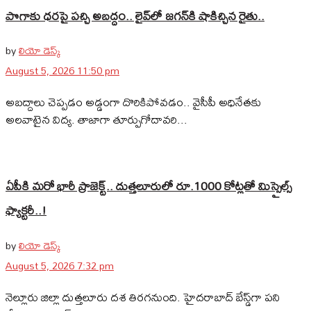
పొగాకు ధరపై పచ్చి అబద్దం.. లైవ్‌లో జగన్‌కి షాకిచ్చిన రైతు..
by
లియో డెస్క్
August 5, 2026 11:50 pm
అబద్దాలు చెప్పడం అడ్డంగా దొరికిపోవడం.. వైసీపీ అధినేతకు
అలవాటైన విద్య. తాజాగా తూర్పుగోదావరి...
ఏపీకి మరో భారీ ప్రాజెక్ట్.. దుత్తలూరులో రూ.1000 కోట్లతో మిస్సైల్స్
ఫ్యాక్టరీ..!
by
లియో డెస్క్
August 5, 2026 7:32 pm
నెల్లూరు జిల్లా దుత్తలూరు దశ తిరగనుంది. హైదరాబాద్‌ బేస్డ్‌గా పని