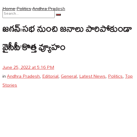
Home
Politics
Andhra Pradesh
జగన్ సభ నుంచి జనాలు పారిపోకుండా
No Result
వైసీపీ కొత్త వ్యూహం
View All Result
June 25, 2022 at 5:16 PM
in
Andhra Pradesh
,
Editorial
,
General
,
Latest News
,
Politics
,
Top
Stories