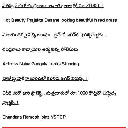
నేతన్న సేవలో చంద్రబాబు..ఇవాళ ఖాతాల్లోకి రూ.25000..!
Hot Beauty Prajakta Dusane looking beautiful in red dress
పొగాకు ధరపై పచ్చి అబద్దం.. లైవ్‌లో జగన్‌కి షాకిచ్చిన రైతు..
చంద్రబాబు కాన్వాయ్‌ని అడ్డుకున్న పోలీసులు
Actress Naina Ganguly Looks Stunning
హైకోర్టు సాక్షిగా బురదలో కలిసిన జగన్ పరువు..!
ఏపీకి మరో భారీ ప్రాజెక్ట్.. దుత్తలూరులో రూ.1000 కోట్లతో మిస్సైల్స్
ఫ్యాక్టరీ..!
Chandana Ramesh joins YSRCP