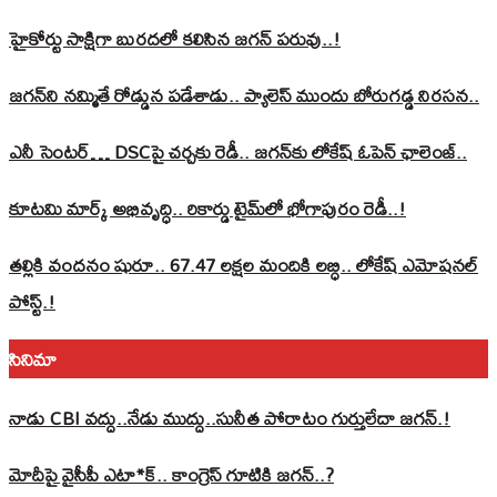
హైకోర్టు సాక్షిగా బురదలో కలిసిన జగన్ పరువు..!
జగన్‌ని నమ్మితే రోడ్డున పడేశాడు.. ప్యాలెస్‌ ముందు బోరుగడ్డ నిరసన..
ఎనీ సెంటర్‌… DSCపై చర్చకు రెడీ.. జగన్‌కు లోకేష్‌ ఓపెన్ ఛాలెంజ్..
కూటమి మార్క్ అభివృద్ధి.. రికార్డు టైమ్‌లో భోగాపురం రెడీ..!
తల్లికి వందనం షురూ.. 67.47 లక్షల మందికి లబ్ధి.. లోకేష్‌ ఎమోషనల్
పోస్ట్‌.!
సినిమా
నాడు CBI వద్దు..నేడు ముద్దు..సునీత పోరాటం గుర్తులేదా జగన్.!
మోదీపై వైసీపీ ఎటా*క్.. కాంగ్రెస్ గూటికి జగన్..?