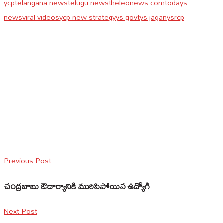
ycp
telangana news
telugu news
theleonews.com
todays
news
viral videos
ycp new strategy
ys govt
ys jagan
ysrcp
Previous Post
చంద్రబాబు ఔదార్యానికి మురిసిపోయిన ఉద్యోగి
Next Post