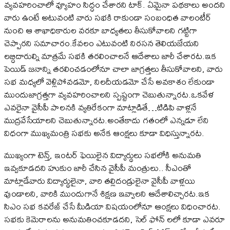
వ్య‌వ‌హ‌రించాలో వ్యూహం సిద్ధం చేశారని టాక్. ఏమైనా ప‌థ‌కాలు అంద‌ని
వారు ఉంటే అటువంటి వారు స‌భ‌కి రాకుండా సంబంధిత వాలంటీర్
నుంచి ఆ శాఖాధికారుల వ‌ర‌కూ బాధ్య‌త‌లు తీసుకోవాల‌ని గ‌ట్టిగా
చెప్పారని సమాచారం.కేవలం ఎటువంటి నిర‌స‌న తెలియ‌జేయ‌ని
ల‌బ్ధిదారుల్ని మాత్రమే సభకి త‌ర‌లించాల‌నే ఆదేశాలు జారీ చేశారట.ఇక
పెయిడ్ జ‌నాన్ని త‌ర‌లించ‌డంలోనూ చాలా జాగ్ర‌త్త‌లు తీసుకోవాల‌ని, వారు
స‌భ మ‌ధ్య‌లో వెళ్లిపోవ‌డ‌మో, నిల‌దీయ‌డ‌మో చేసే అవకాశం లేకుండా
ముందుజాగ్ర‌త్త‌గా వ్య‌వ‌హ‌రించాల‌ని స్పష్టంగా చెబుతున్నారట.ఒకవేళ
ఎవ‌రైనా వైసీపీ పాల‌న‌కి వ్య‌తిరేకంగా మాట్లాడితే…టిడిపి వాళ్ల‌నే
ముద్ర‌వేసేయాల‌ని చెబుతున్నారట.అంతేకాదు గతంలో ఎన్నడూ లేని
విధంగా ముఖ్యమంత్రి సభకు అనేక ఆంక్షలు కూడా విధిస్తున్నారట.
ముఖ్యంగా టెన్త్‌, ఇంట‌ర్ ఫెయిలైన విద్యార్థులు స‌భ‌లోకి అనుమ‌తి
ఇవ్వ‌కూడ‌ద‌ని హుకుం జారీ చేసిన వైసీపీ మంత్రులు.. సీఎంతో
మాట్లాడేవారు విద్యార్థులైనా, వారి త‌ల్లిదండ్రులైనా వైసీపీ వాళ్లయి
వుండాల‌ని, వారికి ముందుగానే శిక్ష‌ణ ఇవ్వాల‌ని ఆదేశాలిచ్చారట.ఇక
సిఎం సభ కవరేజ్ చేసే మీడియా విషయంలోనూ ఆంక్షలు విధించారట.
సభకు కెమెరాలను అనుమతించకూడదని, సెల్ ఫోన్ లలో కూడా ఎవరూ