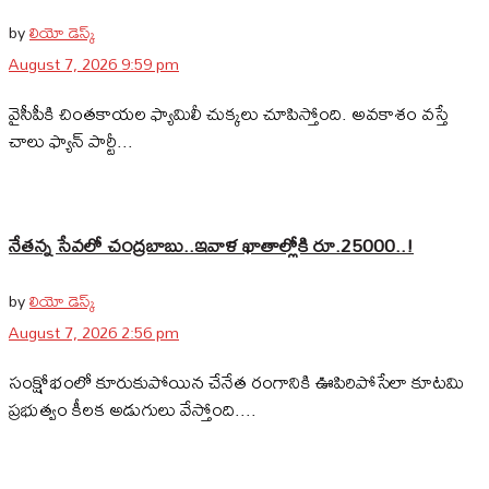
by
లియో డెస్క్
August 7, 2026 9:59 pm
వైసీపీకి చింతకాయల ఫ్యామిలీ చుక్కలు చూపిస్తోంది. అవకాశం వస్తే
చాలు ఫ్యాన్‌ పార్టీ...
నేతన్న సేవలో చంద్రబాబు..ఇవాళ ఖాతాల్లోకి రూ.25000..!
by
లియో డెస్క్
August 7, 2026 2:56 pm
సంక్షోభంలో కూరుకుపోయిన చేనేత రంగానికి ఊపిరిపోసేలా కూటమి
ప్రభుత్వం కీలక అడుగులు వేస్తోంది....