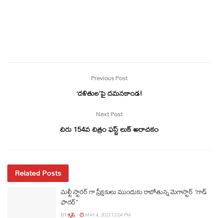
Previous Post
‘దళితుల’పై దమనకాండ!
Next Post
చిరు 154వ చిత్రం ఫస్ట్ లుక్ అరాచకం
Related Posts
మల్టీ స్టారర్ గా ప్రేక్షకులు ముందుకు రాబోతున్న మెగాస్టార్ “గాడ్
ఫాదర్”
BY
కృష్
MAY 4, 2022 12:04 PM