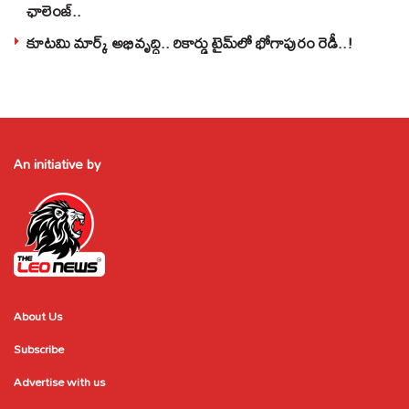
ఛాలెంజ్..
కూటమి మార్క్ అభివృద్ధి.. రికార్డు టైమ్‌లో భోగాపురం రెడీ..!
An initiative by
About Us
Subscribe
Advertise with us