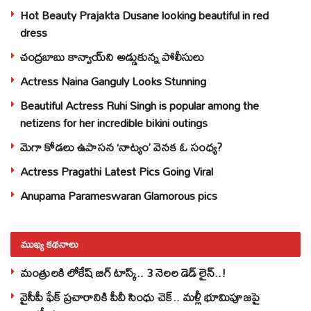
Hot Beauty Prajakta Dusane looking beautiful in red
dress
చంద్రబాబు కాన్వాయ్‌ని అడ్డుకున్న పోలీసులు
Actress Naina Ganguly Looks Stunning
Beautiful Actress Ruhi Singh is popular among the
netizens for her incredible bikini outings
మెగా కోడలు ఉపాసన ‘నాట్యం’ వెనక ఓ సంధ్య?
Actress Pragathi Latest Pics Going Viral
Anupama Parameswaran Glamorous pics
ముఖ్య కథనాలు
మంత్రులకి లోకేష్‌ బిగ్‌ టాస్క్‌.. 3 నెలల డెడ్‌ లైన్‌..!
వైసీపీ ఫేక్ ప్రచారానికి పీవీ సింధు చెక్.. మళ్లీ భూమిపూజపై