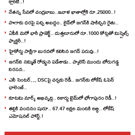
క్లారిటీ..!
నేతన్న సేవలో చంద్రబాబు..ఇవాళ ఖాతాల్లోకి రూ.25000..!
పొగాకు ధరపై పచ్చి అబద్దం.. లైవ్‌లో జగన్‌కి షాకిచ్చిన రైతు..
ఏపీకి మరో భారీ ప్రాజెక్ట్.. దుత్తలూరులో రూ.1000 కోట్లతో మిస్సైల్స్
ఫ్యాక్టరీ..!
హైకోర్టు సాక్షిగా బురదలో కలిసిన జగన్ పరువు..!
జగన్‌ని నమ్మితే రోడ్డున పడేశాడు.. ప్యాలెస్‌ ముందు బోరుగడ్డ
నిరసన..
ఎనీ సెంటర్‌… DSCపై చర్చకు రెడీ.. జగన్‌కు లోకేష్‌ ఓపెన్
ఛాలెంజ్..
కూటమి మార్క్ అభివృద్ధి.. రికార్డు టైమ్‌లో భోగాపురం రెడీ..!
తల్లికి వందనం షురూ.. 67.47 లక్షల మందికి లబ్ధి.. లోకేష్‌
ఎమోషనల్ పోస్ట్‌.!