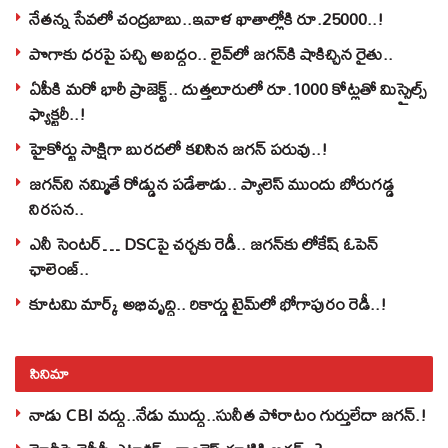
నేతన్న సేవలో చంద్రబాబు..ఇవాళ ఖాతాల్లోకి రూ.25000..!
పొగాకు ధరపై పచ్చి అబద్దం.. లైవ్‌లో జగన్‌కి షాకిచ్చిన రైతు..
ఏపీకి మరో భారీ ప్రాజెక్ట్.. దుత్తలూరులో రూ.1000 కోట్లతో మిస్సైల్స్
ఫ్యాక్టరీ..!
హైకోర్టు సాక్షిగా బురదలో కలిసిన జగన్ పరువు..!
జగన్‌ని నమ్మితే రోడ్డున పడేశాడు.. ప్యాలెస్‌ ముందు బోరుగడ్డ
నిరసన..
ఎనీ సెంటర్‌… DSCపై చర్చకు రెడీ.. జగన్‌కు లోకేష్‌ ఓపెన్
ఛాలెంజ్..
కూటమి మార్క్ అభివృద్ధి.. రికార్డు టైమ్‌లో భోగాపురం రెడీ..!
సినిమా
నాడు CBI వద్దు..నేడు ముద్దు..సునీత పోరాటం గుర్తులేదా జగన్.!