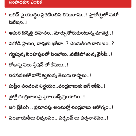
సంపాదకుని ఎంపిక
జగన్ పై యుద్థం ప్రకటించిన రఘురామ..! హైకోర్టులో మరో
పిటిషన్..!
అసుర పిన్నెల్లి దహనం.. మార్పు కోరుకుంటున్న మాచర్ల..!
పేదోడి ప్రాణం, చావుకు ఖరీదా..? ఎందుకింత దారుణం..?
గర్జిస్తున్న సింహపురిలో సింహాలు..వణికిపోతున్న వైసీపీ..!
రోజాపై పలు స్టేషన్ లో కేసులు..!
నిరసనలతో హోరెత్తుతున్న తెలుగు రాష్ట్రాలు..!
సుప్రీం సంచలన నిర్ణయం..చంద్రబాబుకు బిగ్ రిలీఫ్..!
జైల్లో చంద్రబాబుపై స్టెరాయిడ్స్ ప్రయోగం..!
బిగ్ బ్రేకింగ్ .. ప్రమాదపు అంచుల్లో చంద్రబాబు ఆరోగ్యం..!
పంచాయతీలు విధ్వంసం.. సర్పంచ్ లు సర్వనాశనం..!