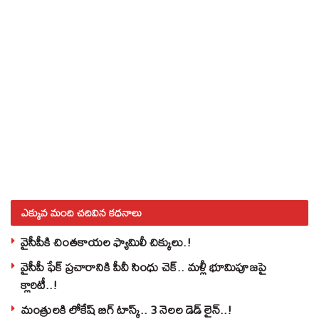
ఎక్కువ మంది చదివిన కధనాలు
వైసీపీకి చింతకాయల ఫ్యామిలీ చిక్కులు.!
వైసీపీ ఫేక్ ప్రచారానికి పీవీ సింధు చెక్.. మళ్లీ భూమిపూజపై
క్లారిటీ..!
మంత్రులకి లోకేష్‌ బిగ్‌ టాస్క్‌.. 3 నెలల డెడ్‌ లైన్‌..!