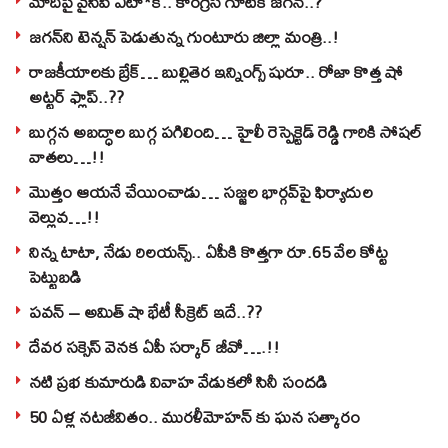
మోదీపై వైసీపీ ఎటా*క్.. కాంగ్రెస్ గూటికి జగన్..?
జగన్‌ని టెన్షన్‌ పెడుతున్న గుంటూరు జిల్లా మంత్రి..!
రాజకీయాలకు బ్రేక్… బుల్లితెర ఇన్నింగ్స్ షురూ.. రోజా కొత్త షో
అట్టర్ ఫ్లాప్..??
బుగ్గన అబద్ధాల బుగ్గ పగిలింది… హైలీ రెస్పెక్టెడ్‌ రెడ్డి గారికి సోషల్‌
వాతలు…!!
మొత్తం ఆయనే చేయించాడు… సజ్జల భార్గవ్‌పై ఫిర్యాదుల
వెల్లువ…!!
నిన్న టాటా, నేడు రిలయన్స్.. ఏపీకి కొత్తగా రూ.65 వేల కోట్ట
పెట్టుబడి
పవన్‌ – అమిత్‌ షా భేటీ సీక్రెట్‌ ఇదే..??
దేవర సక్సెస్‌ వెనక ఏపీ సర్కార్‌ జీవో….!!
నటి ప్రభ కుమారుడి వివాహ వేడుకలో సినీ సందడి
50 ఏళ్ల నటజీవితం.. మురళీమోహన్ కు ఘన సత్కారం