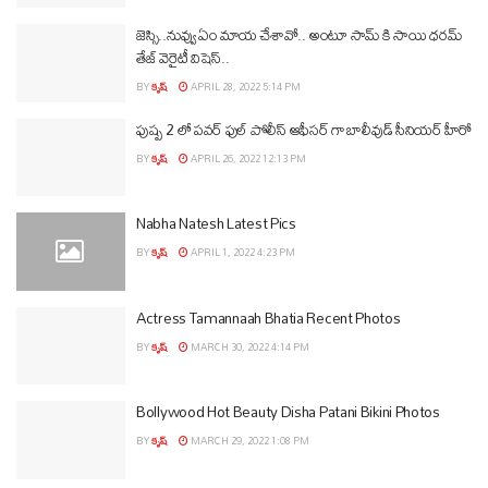
జెస్సి..నువ్వు ఏం మాయ చేశావో.. అంటూ సామ్ కి సాయి ధరమ్
తేజ్ వెరైటీ విషెస్..
BY
కృష్
APRIL 28, 2022 5:14 PM
పుష్ప 2 లో పవర్ ఫుల్ పోలీస్ ఆఫీసర్ గా బాలీవుడ్ సీనియర్ హీరో
BY
కృష్
APRIL 26, 2022 12:13 PM
Nabha Natesh Latest Pics
BY
కృష్
APRIL 1, 2022 4:23 PM
Actress Tamannaah Bhatia Recent Photos
BY
కృష్
MARCH 30, 2022 4:14 PM
Bollywood Hot Beauty Disha Patani Bikini Photos
BY
కృష్
MARCH 29, 2022 1:08 PM