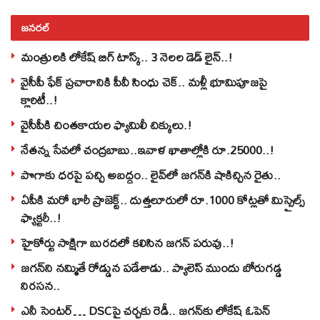
జనరల్
మంత్రులకి లోకేష్‌ బిగ్‌ టాస్క్‌.. 3 నెలల డెడ్‌ లైన్‌..!
వైసీపీ ఫేక్ ప్రచారానికి పీవీ సింధు చెక్.. మళ్లీ భూమిపూజపై
క్లారిటీ..!
వైసీపీకి చింతకాయల ఫ్యామిలీ చిక్కులు.!
నేతన్న సేవలో చంద్రబాబు..ఇవాళ ఖాతాల్లోకి రూ.25000..!
పొగాకు ధరపై పచ్చి అబద్దం.. లైవ్‌లో జగన్‌కి షాకిచ్చిన రైతు..
ఏపీకి మరో భారీ ప్రాజెక్ట్.. దుత్తలూరులో రూ.1000 కోట్లతో మిస్సైల్స్
ఫ్యాక్టరీ..!
హైకోర్టు సాక్షిగా బురదలో కలిసిన జగన్ పరువు..!
జగన్‌ని నమ్మితే రోడ్డున పడేశాడు.. ప్యాలెస్‌ ముందు బోరుగడ్డ
నిరసన..
ఎనీ సెంటర్‌… DSCపై చర్చకు రెడీ.. జగన్‌కు లోకేష్‌ ఓపెన్