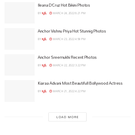
Ileana D’Cruz Hot Bikini Photos
BY
కృష్
MARCH 24, 2022 6:21 PM
Anchor Vishnu Priya Hot Stunnig Photos
BY
కృష్
MARCH 23, 2022 4:58 PM
Anchor Sreemukhi Recent Photos
BY
కృష్
MARCH 22, 2022 3:22 PM
Kiaraa Advani Most Beautifull Bollywood Actress
BY
కృష్
MARCH 21, 2022 4:22 PM
LOAD MORE