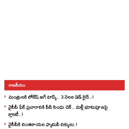
రాజకీయం
మంత్రులకి లోకేష్‌ బిగ్‌ టాస్క్‌.. 3 నెలల డెడ్‌ లైన్‌..!
వైసీపీ ఫేక్ ప్రచారానికి పీవీ సింధు చెక్.. మళ్లీ భూమిపూజపై
క్లారిటీ..!
వైసీపీకి చింతకాయల ఫ్యామిలీ చిక్కులు.!