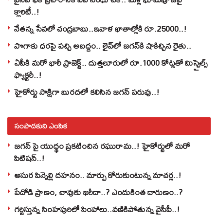
క్లారిటీ..!
నేతన్న సేవలో చంద్రబాబు..ఇవాళ ఖాతాల్లోకి రూ.25000..!
పొగాకు ధరపై పచ్చి అబద్దం.. లైవ్‌లో జగన్‌కి షాకిచ్చిన రైతు..
ఏపీకి మరో భారీ ప్రాజెక్ట్.. దుత్తలూరులో రూ.1000 కోట్లతో మిస్సైల్స్
ఫ్యాక్టరీ..!
హైకోర్టు సాక్షిగా బురదలో కలిసిన జగన్ పరువు..!
సంపాదకుని ఎంపిక
జగన్ పై యుద్థం ప్రకటించిన రఘురామ..! హైకోర్టులో మరో
పిటిషన్..!
అసుర పిన్నెల్లి దహనం.. మార్పు కోరుకుంటున్న మాచర్ల..!
పేదోడి ప్రాణం, చావుకు ఖరీదా..? ఎందుకింత దారుణం..?
గర్జిస్తున్న సింహపురిలో సింహాలు..వణికిపోతున్న వైసీపీ..!