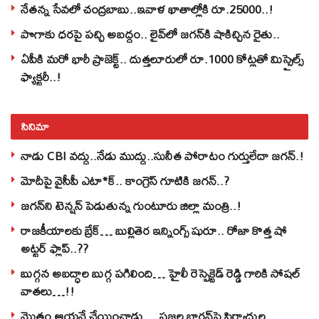
నేతన్న సేవలో చంద్రబాబు..ఇవాళ ఖాతాల్లోకి రూ.25000..!
పొగాకు ధరపై పచ్చి అబద్దం.. లైవ్‌లో జగన్‌కి షాకిచ్చిన రైతు..
ఏపీకి మరో భారీ ప్రాజెక్ట్.. దుత్తలూరులో రూ.1000 కోట్లతో మిస్సైల్స్
ఫ్యాక్టరీ..!
సినిమా
నాడు CBI వద్దు..నేడు ముద్దు..సునీత పోరాటం గుర్తులేదా జగన్.!
మోదీపై వైసీపీ ఎటా*క్.. కాంగ్రెస్ గూటికి జగన్..?
జగన్‌ని టెన్షన్‌ పెడుతున్న గుంటూరు జిల్లా మంత్రి..!
రాజకీయాలకు బ్రేక్… బుల్లితెర ఇన్నింగ్స్ షురూ.. రోజా కొత్త షో
అట్టర్ ఫ్లాప్..??
బుగ్గన అబద్ధాల బుగ్గ పగిలింది… హైలీ రెస్పెక్టెడ్‌ రెడ్డి గారికి సోషల్‌
వాతలు…!!
మొత్తం ఆయనే చేయించాడు… సజ్జల భార్గవ్‌పై ఫిర్యాదుల