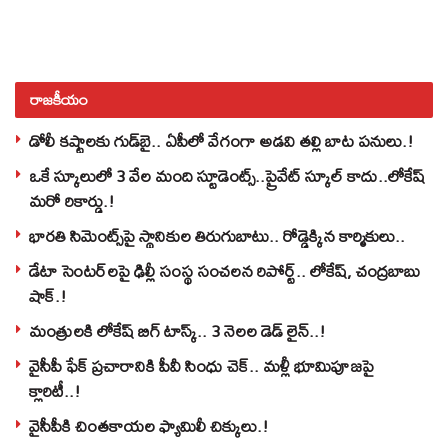
రాజకీయం
డోలీ కష్టాలకు గుడ్‌బై.. ఏపీలో వేగంగా అడవి తల్లి బాట పనులు.!
ఒకే స్కూలులో 3 వేల మంది స్టూడెంట్స్‌..ప్రైవేట్‌ స్కూల్‌ కాదు..లోకేష్
మరో రికార్డు.!
భారతి సిమెంట్స్‌పై స్థానికుల తిరుగుబాటు.. రోడ్డెక్కిన కార్మికులు..
డేటా సెంటర్‌లపై ఢిల్లీ సంస్థ సంచలన రిపోర్ట్.. లోకేష్‌, చంద్రబాబు
షాక్‌.!
మంత్రులకి లోకేష్‌ బిగ్‌ టాస్క్‌.. 3 నెలల డెడ్‌ లైన్‌..!
వైసీపీ ఫేక్ ప్రచారానికి పీవీ సింధు చెక్.. మళ్లీ భూమిపూజపై
క్లారిటీ..!
వైసీపీకి చింతకాయల ఫ్యామిలీ చిక్కులు.!