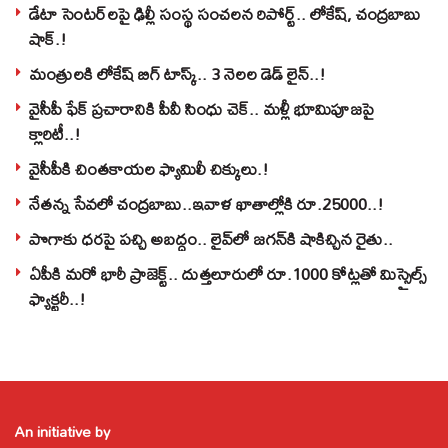
డేటా సెంటర్‌లపై ఢిల్లీ సంస్థ సంచలన రిపోర్ట్.. లోకేష్‌, చంద్రబాబు
షాక్‌.!
మంత్రులకి లోకేష్‌ బిగ్‌ టాస్క్‌.. 3 నెలల డెడ్‌ లైన్‌..!
వైసీపీ ఫేక్ ప్రచారానికి పీవీ సింధు చెక్.. మళ్లీ భూమిపూజపై
క్లారిటీ..!
వైసీపీకి చింతకాయల ఫ్యామిలీ చిక్కులు.!
నేతన్న సేవలో చంద్రబాబు..ఇవాళ ఖాతాల్లోకి రూ.25000..!
పొగాకు ధరపై పచ్చి అబద్దం.. లైవ్‌లో జగన్‌కి షాకిచ్చిన రైతు..
ఏపీకి మరో భారీ ప్రాజెక్ట్.. దుత్తలూరులో రూ.1000 కోట్లతో మిస్సైల్స్
ఫ్యాక్టరీ..!
An initiative by