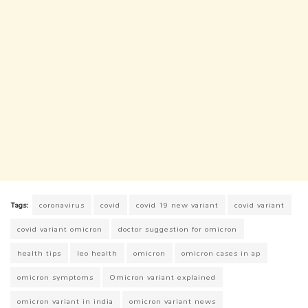
Tags:
coronavirus
covid
covid 19 new variant
covid variant
covid variant omicron
doctor suggestion for omicron
health tips
leo health
omicron
omicron cases in ap
omicron symptoms
Omicron variant explained
omicron variant in india
omicron variant news