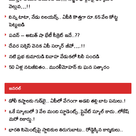
వెల్లువ…!!
నిన్న టాటా, నేడు రిలయన్స్.. ఏపీకి కొత్తగా రూ.65 వేల కోట్ట
పెట్టుబడి
పవన్‌ – అమిత్‌ షా భేటీ సీక్రెట్‌ ఇదే..??
దేవర సక్సెస్‌ వెనక ఏపీ సర్కార్‌ జీవో….!!
నటి ప్రభ కుమారుడి వివాహ వేడుకలో సినీ సందడి
50 ఏళ్ల నటజీవితం.. మురళీమోహన్ కు ఘన సత్కారం
జనరల్
డోలీ కష్టాలకు గుడ్‌బై.. ఏపీలో వేగంగా అడవి తల్లి బాట పనులు.!
ఒకే స్కూలులో 3 వేల మంది స్టూడెంట్స్‌..ప్రైవేట్‌ స్కూల్‌ కాదు..లోకేష్
మరో రికార్డు.!
భారతి సిమెంట్స్‌పై స్థానికుల తిరుగుబాటు.. రోడ్డెక్కిన కార్మికులు..