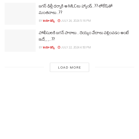
జగన్‌ ఢిల్లీ ధర్నాకి ఆ MLCలు హ్యాండ్‌..?? లోకేష్‌తో
మంతనాలు..??
BY
లియో డెస్క్
JULY 24, 2024 5:16 PM
పోలీసులకి జగన్‌ పాఠాలు.. దెయ్యం వేదాలు వల్లించడం అంటే
ఇదే…..??
BY
లియో డెస్క్
JULY 22, 2024 4:50 PM
LOAD MORE