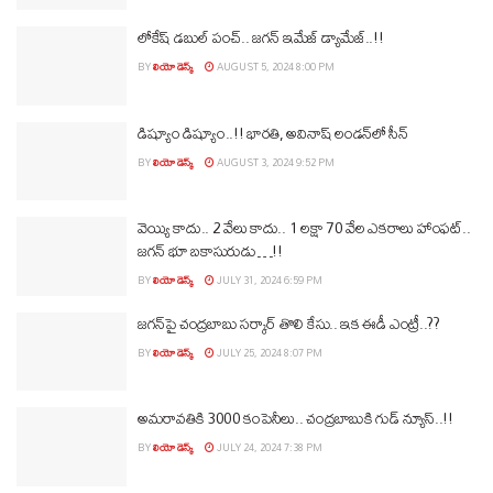
లోకేష్‌ డబుల్ పంచ్.. జగన్‌ ఇమేజ్‌ డ్యామేజ్‌..!!
BY
లియో డెస్క్
AUGUST 5, 2024 8:00 PM
డిష్యూం డిష్యూం..!! భారతి, అవినాష్‌ లండన్‌లో సీన్
BY
లియో డెస్క్
AUGUST 3, 2024 9:52 PM
వెయ్యి కాదు.. 2 వేలు కాదు.. 1 లక్షా 70 వేల ఎకరాలు హాంఫట్‌..
జగన్‌ భూ బకాసురుడు…!!
BY
లియో డెస్క్
JULY 31, 2024 6:59 PM
జగన్‌పై చంద్రబాబు సర్కార్‌ తొలి కేసు.. ఇక ఈడీ ఎంట్రీ..??
BY
లియో డెస్క్
JULY 25, 2024 8:07 PM
అమరావతికి 3000 కంపెనీలు.. చంద్రబాబుకి గుడ్‌ న్యూస్‌..!!
BY
లియో డెస్క్
JULY 24, 2024 7:38 PM