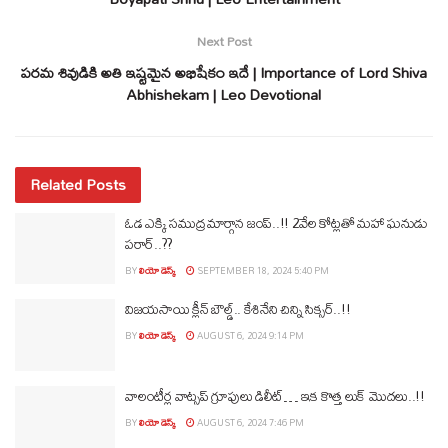
Next Post
పరమ శివుడికి అతి ఇష్టమైన అభిషేకం ఇదే | Importance of Lord Shiva
Abhishekam | Leo Devotional
Related Posts
ఓడ ఎక్కి సముద్ర మార్గాన జంప్‌..!! 2వేల కోట్లతో మహా ఘనుడు
పరార్‌..??
BY
లియో డెస్క్
SEPTEMBER 18, 2024 5:40 PM
విజయసాయి క్లీన్‌ బౌల్డ్‌.. కేశినేని చిన్ని సిక్సర్‌..!!
BY
లియో డెస్క్
AUGUST 6, 2024 9:14 PM
వాలంటీర్ల వాట్సప్‌ గ్రూపులు డిలీట్‌… ఇక కొత్త లుక్‌ మొదలు..!!
BY
లియో డెస్క్
AUGUST 6, 2024 7:46 PM