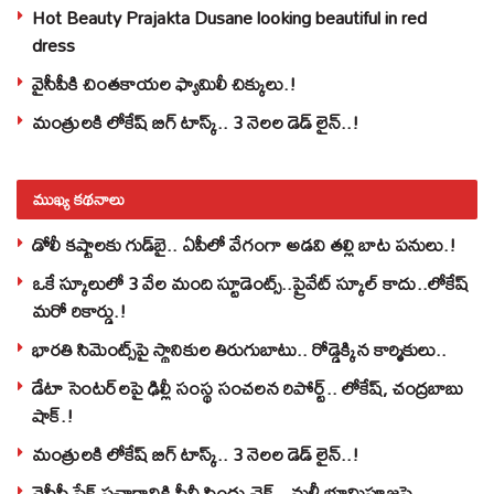
Hot Beauty Prajakta Dusane looking beautiful in red
dress
వైసీపీకి చింతకాయల ఫ్యామిలీ చిక్కులు.!
మంత్రులకి లోకేష్‌ బిగ్‌ టాస్క్‌.. 3 నెలల డెడ్‌ లైన్‌..!
ముఖ్య కథనాలు
డోలీ కష్టాలకు గుడ్‌బై.. ఏపీలో వేగంగా అడవి తల్లి బాట పనులు.!
ఒకే స్కూలులో 3 వేల మంది స్టూడెంట్స్‌..ప్రైవేట్‌ స్కూల్‌ కాదు..లోకేష్
మరో రికార్డు.!
భారతి సిమెంట్స్‌పై స్థానికుల తిరుగుబాటు.. రోడ్డెక్కిన కార్మికులు..
డేటా సెంటర్‌లపై ఢిల్లీ సంస్థ సంచలన రిపోర్ట్.. లోకేష్‌, చంద్రబాబు
షాక్‌.!
మంత్రులకి లోకేష్‌ బిగ్‌ టాస్క్‌.. 3 నెలల డెడ్‌ లైన్‌..!
వైసీపీ ఫేక్ ప్రచారానికి పీవీ సింధు చెక్.. మళ్లీ భూమిపూజపై