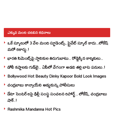
ఎక్కువ మంది చదివిన కధనాలు
ఒకే స్కూలులో 3 వేల మంది స్టూడెంట్స్‌..ప్రైవేట్‌ స్కూల్‌ కాదు..లోకేష్
మరో రికార్డు.!
భారతి సిమెంట్స్‌పై స్థానికుల తిరుగుబాటు.. రోడ్డెక్కిన కార్మికులు..
డోలీ కష్టాలకు గుడ్‌బై.. ఏపీలో వేగంగా అడవి తల్లి బాట పనులు.!
Bollywood Hot Beauty Dinky Kapoor Bold Look Images
చంద్రబాబు కాన్వాయ్‌ని అడ్డుకున్న పోలీసులు
డేటా సెంటర్‌లపై ఢిల్లీ సంస్థ సంచలన రిపోర్ట్.. లోకేష్‌, చంద్రబాబు
షాక్‌.!
Rashmika Mandanna Hot Pics