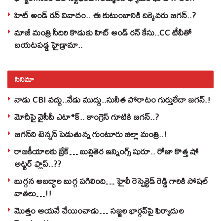
హిట్ అండ్ రన్ వివాదం.. ఈ కుటుంబానికి దిక్కెవరు జగన్..?
మాజీ మంత్రి సీదిరి కొడుకు హిట్ అండ్ రన్ కేసు..CC టీవీతో
బయటపడ్డ హైడ్రామా..
సినిమా
నాడు CBI వద్దు..నేడు ముద్దు..సునీత పోరాటం గుర్తులేదా జగన్.!
మోదీపై వైసీపీ ఎటా*క్.. కాంగ్రెస్ గూటికి జగన్..?
జగన్‌ని టెన్షన్‌ పెడుతున్న గుంటూరు జిల్లా మంత్రి..!
రాజకీయాలకు బ్రేక్… బుల్లితెర ఇన్నింగ్స్ షురూ.. రోజా కొత్త షో
అట్టర్ ఫ్లాప్..??
బుగ్గన అబద్ధాల బుగ్గ పగిలింది… హైలీ రెస్పెక్టెడ్‌ రెడ్డి గారికి సోషల్‌
వాతలు…!!
మొత్తం ఆయనే చేయించాడు… సజ్జల భార్గవ్‌పై ఫిర్యాదుల