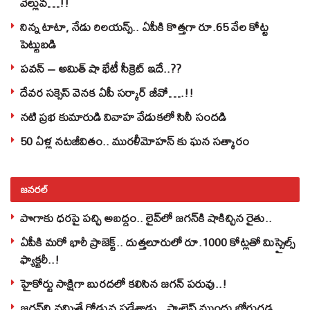
వెల్లువ…!!
నిన్న టాటా, నేడు రిలయన్స్.. ఏపీకి కొత్తగా రూ.65 వేల కోట్ట
పెట్టుబడి
పవన్‌ – అమిత్‌ షా భేటీ సీక్రెట్‌ ఇదే..??
దేవర సక్సెస్‌ వెనక ఏపీ సర్కార్‌ జీవో….!!
నటి ప్రభ కుమారుడి వివాహ వేడుకలో సినీ సందడి
50 ఏళ్ల నటజీవితం.. మురళీమోహన్ కు ఘన సత్కారం
జనరల్
పొగాకు ధరపై పచ్చి అబద్దం.. లైవ్‌లో జగన్‌కి షాకిచ్చిన రైతు..
ఏపీకి మరో భారీ ప్రాజెక్ట్.. దుత్తలూరులో రూ.1000 కోట్లతో మిస్సైల్స్
ఫ్యాక్టరీ..!
హైకోర్టు సాక్షిగా బురదలో కలిసిన జగన్ పరువు..!
జగన్‌ని నమ్మితే రోడ్డున పడేశాడు.. ప్యాలెస్‌ ముందు బోరుగడ్డ