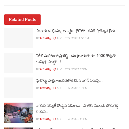
Related Posts
పొగాకు ధరపై పచ్చి అబద్దం.. లైవ్‌లో జగన్‌కి షాకిచ్చిన రైతు..
BY
లియో డెస్క్
AUGUST 5, 2026 11:50 PM
ఏపీకి మరో భారీ ప్రాజెక్ట్.. దుత్తలూరులో రూ.1000 కోట్లతో
మిస్సైల్స్ ఫ్యాక్టరీ..!
BY
లియో డెస్క్
AUGUST 5, 2026 7:32 PM
హైకోర్టు సాక్షిగా బురదలో కలిసిన జగన్ పరువు..!
BY
లియో డెస్క్
AUGUST 5, 2026 1:37 PM
జగన్‌ని నమ్మితే రోడ్డున పడేశాడు.. ప్యాలెస్‌ ముందు బోరుగడ్డ
నిరసన..
BY
లియో డెస్క్
AUGUST 4, 2026 5:41 PM