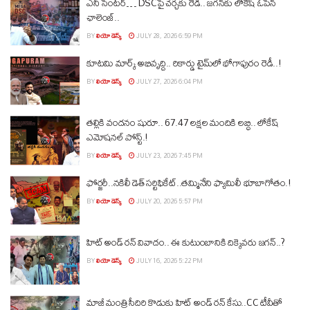
ఎనీ సెంటర్‌… DSCపై చర్చకు రెడీ.. జగన్‌కు లోకేష్‌ ఓపెన్
ఛాలెంజ్..
BY
లియో డెస్క్
JULY 28, 2026 6:59 PM
కూటమి మార్క్ అభివృద్ధి.. రికార్డు టైమ్‌లో భోగాపురం రెడీ..!
BY
లియో డెస్క్
JULY 27, 2026 6:04 PM
తల్లికి వందనం షురూ.. 67.47 లక్షల మందికి లబ్ధి.. లోకేష్‌
ఎమోషనల్ పోస్ట్‌.!
BY
లియో డెస్క్
JULY 23, 2026 7:45 PM
ఫోర్జరీ..నకిలీ డెత్ సర్టిఫికేట్..తమ్మినేని ఫ్యామిలీ భూబాగోతం.!
BY
లియో డెస్క్
JULY 20, 2026 5:57 PM
హిట్ అండ్ రన్ వివాదం.. ఈ కుటుంబానికి దిక్కెవరు జగన్..?
BY
లియో డెస్క్
JULY 16, 2026 5:22 PM
మాజీ మంత్రి సీదిరి కొడుకు హిట్ అండ్ రన్ కేసు..CC టీవీతో