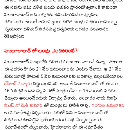
ఈ స‌భ‌ను ఇటు ద‌ళిత బంధు ప‌థ‌కం ప్రారంభోత్స‌వానికే కాకుండా
హుజూరాబాద్ ఉప ఎన్నికకు ఉప‌యోగ‌ప‌డేలా వ్యూహం
ర‌చించారు.అయితే అనూహ్యంగా ద‌ళిత బంధు ప‌థ‌కం అమ‌లుపై
స్వ‌యంగా ద‌ళితులే నిర‌స‌న ప్ర‌ద‌ర్శ‌న‌ల‌కు దిగడం సంచ‌ల‌నం
రేకెత్తిస్తోంది.
హుజూరాబాద్ లో బంధు ఎంద‌రికంటే?
హుజూరాబాద్ ప‌రిధిలోని ద‌ళిత కుటుంబాలు చాలానే ఉన్నా.. తొలుత
ఈ ప‌థ‌కం కోసం 21 వేల కుటుంబాల‌ను ఎంపిక చేశారు. ఆ 21 వేల
కుటుంబాల్లో తొలుత 5 వేల కుటుంబాల‌కు ప‌థ‌కాన్ని వ‌ర్తింప‌జేయాల‌ని
కేసీఆర్ స‌ర్కారు
నిర్ణ‌యించింది. అయితే హుజూరాబాద్ లో ఈ నెల
16న నిర్వహించనున్న స‌భ‌లో మాత్రం కేవలం 15 మందికి ప‌థకం
చెక్కులు అందించేందుకు ఏర్పాట్లు చేశారు. శ‌నివారం నాడు దీనిపై
సీఎస్ సోమేశ్ కుమార్
తో మంత్రులు హ‌రీశ్ రావు,
గంగుల క‌మ‌లాక‌ర్
లు స‌మావేశ‌మై చ‌ర్చించారు. ప‌నిలో ప‌నిగా హుజూరాబాద్ లో
నిర్వ‌హించ‌త‌ల‌పెట్టిన భారీ బ‌హిరంగ స‌భ ఏర్పాట్ల‌పైనా ఈ
స‌మావేశంలో చ‌ర్చించారు. హైద‌రాబాద్ లో ఈ స‌మావేశం