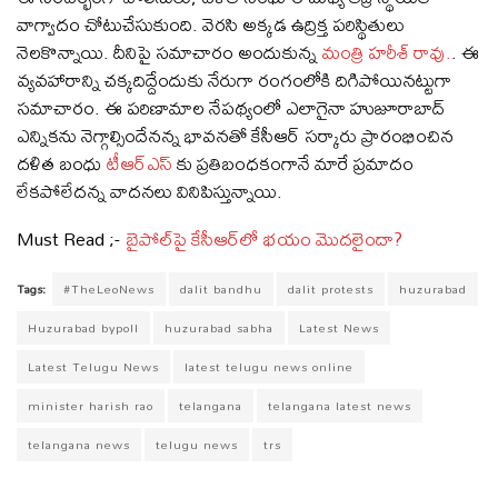
వాగ్వాదం చోటుచేసుకుంది. వెర‌సి అక్క‌డ ఉద్రిక్త ప‌రిస్థితులు
నెల‌కొన్నాయి. దీనిపై స‌మాచారం అందుకున్న
మంత్రి హ‌రీశ్ రావు.
. ఈ
వ్య‌వ‌హారాన్ని చ‌క్క‌దిద్దేందుకు నేరుగా రంగంలోకి దిగిపోయిన‌ట్టుగా
స‌మాచారం. ఈ ప‌రిణామాల నేప‌థ్యంలో ఎలాగైనా హుజూరాబాద్
ఎన్నిక‌ను నెగ్గాల్సిందేన‌న్న భావ‌న‌తో కేసీఆర్ స‌ర్కారు ప్రారంభించిన‌
ద‌ళిత బంధు
టీఆర్ఎస్
కు ప్ర‌తిబంధ‌కంగానే మారే ప్ర‌మాదం
లేక‌పోలేద‌న్న వాద‌న‌లు వినిపిస్తున్నాయి.
Must Read ;-
బైపోల్‌పై కేసీఆర్‌లో భ‌యం మొద‌లైందా?
Tags:
#TheLeoNews
dalit bandhu
dalit protests
huzurabad
Huzurabad bypoll
huzurabad sabha
Latest News
Latest Telugu News
latest telugu news online
minister harish rao
telangana
telangana latest news
telangana news
telugu news
trs