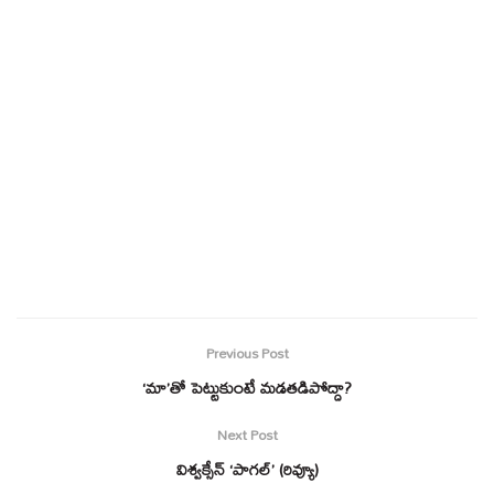
Previous Post
‘మా’తో పెట్టుకుంటే మడతడిపోద్దా?
Next Post
విశ్వక్సేన్ ‘పాగల్’ (రివ్యూ)