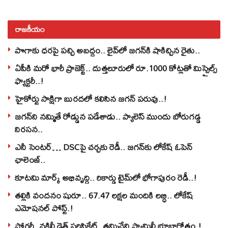
రాజకీయం
పొగాకు ధరపై పచ్చి అబద్దం.. లైవ్‌లో జగన్‌కి షాకిచ్చిన రైతు..
ఏపీకి మరో భారీ ప్రాజెక్ట్.. దుత్తలూరులో రూ.1000 కోట్లతో మిస్సైల్స్
ఫ్యాక్టరీ..!
హైకోర్టు సాక్షిగా బురదలో కలిసిన జగన్ పరువు..!
జగన్‌ని నమ్మితే రోడ్డున పడేశాడు.. ప్యాలెస్‌ ముందు బోరుగడ్డ
నిరసన..
ఎనీ సెంటర్‌… DSCపై చర్చకు రెడీ.. జగన్‌కు లోకేష్‌ ఓపెన్
ఛాలెంజ్..
కూటమి మార్క్ అభివృద్ధి.. రికార్డు టైమ్‌లో భోగాపురం రెడీ..!
తల్లికి వందనం షురూ.. 67.47 లక్షల మందికి లబ్ధి.. లోకేష్‌
ఎమోషనల్ పోస్ట్‌.!
ఫోర్జరీ..నకిలీ డెత్ సర్టిఫికేట్..తమ్మినేని ఫ్యామిలీ భూబాగోతం.!