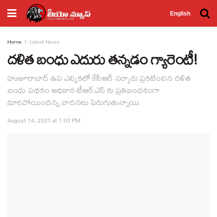
English
Home
Latest News
ద‌ళిత బంధు ఎదురు త‌న్న‌డం గ్యారెంటీ!
హుజూరాబాద్ ఉప ఎన్నిక‌లో కేసీఆర్ స‌ర్కారు ప్ర‌క‌టించిన ద‌ళిత
బంధు ప‌థ‌కం అధికార టీఆర్ఎస్ కు ప్ర‌తిబంధ‌కంగా
మారిపోయింద‌న్న వాద‌న‌లు పెరుగుతున్నాయి.
August 14, 2021 at 1:03 PM