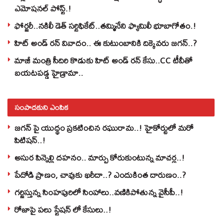
ఎమోషనల్ పోస్ట్‌.!
ఫోర్జరీ..నకిలీ డెత్ సర్టిఫికేట్..తమ్మినేని ఫ్యామిలీ భూబాగోతం.!
హిట్ అండ్ రన్ వివాదం.. ఈ కుటుంబానికి దిక్కెవరు జగన్..?
మాజీ మంత్రి సీదిరి కొడుకు హిట్ అండ్ రన్ కేసు..CC టీవీతో
బయటపడ్డ హైడ్రామా..
సంపాదకుని ఎంపిక
జగన్ పై యుద్థం ప్రకటించిన రఘురామ..! హైకోర్టులో మరో
పిటిషన్..!
అసుర పిన్నెల్లి దహనం.. మార్పు కోరుకుంటున్న మాచర్ల..!
పేదోడి ప్రాణం, చావుకు ఖరీదా..? ఎందుకింత దారుణం..?
గర్జిస్తున్న సింహపురిలో సింహాలు..వణికిపోతున్న వైసీపీ..!
రోజాపై పలు స్టేషన్ లో కేసులు..!