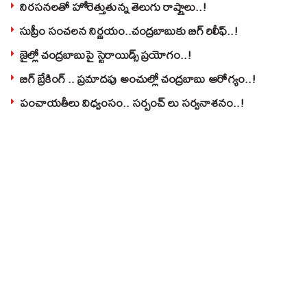
నిరసనలతో హోరెత్తుతున్న తెలుగు రాష్ట్రాలు..!
సుప్రీం సంచలన నిర్ణయం..చంద్రబాబుకు బిగ్ రిలీఫ్..!
జైల్లో చంద్రబాబుపై స్టెరాయిడ్స్ ప్రయోగం..!
బిగ్ బ్రేకింగ్ .. ప్రమాదపు అంచుల్లో చంద్రబాబు ఆరోగ్యం..!
పంచాయతీలు విధ్వంసం.. సర్పంచ్ లు సర్వనాశనం..!