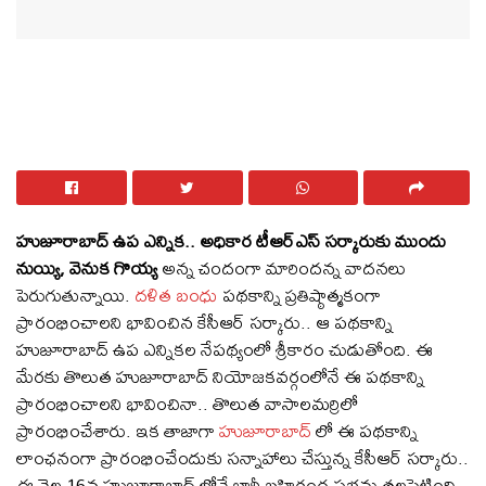
హుజూరాబాద్ ఉప ఎన్నిక‌.. అధికార టీఆర్ఎస్ స‌ర్కారుకు ముందు
నుయ్యి, వెనుక గొయ్య
అన్న చందంగా మారింద‌న్న వాద‌న‌లు
పెరుగుతున్నాయి.
ద‌ళిత బంధు
ప‌థ‌కాన్ని ప్ర‌తిష్ఠాత్మ‌కంగా
ప్రారంభించాల‌ని భావించిన కేసీఆర్ స‌ర్కారు.. ఆ ప‌థ‌కాన్ని
హుజూరాబాద్ ఉప ఎన్నిక‌ల నేప‌థ్యంలో శ్రీ‌కారం చుడుతోంది. ఈ
మేర‌కు తొలుత హుజూరాబాద్ నియోజ‌క‌వ‌ర్గంలోనే ఈ ప‌థ‌కాన్ని
ప్రారంభించాల‌ని భావించినా.. తొలుత వాసాల‌మ‌ర్రిలో
ప్రారంభించేశారు. ఇక తాజాగా
హుజూరాబాద్
లో ఈ ప‌థ‌కాన్ని
లాంఛ‌నంగా ప్రారంభించేందుకు స‌న్నాహాలు చేస్తున్న కేసీఆర్ స‌ర్కారు..
ఈ నెల 16న హుజూరాబాద్ లోనే భారీ బ‌హిరంగ స‌భ‌ను త‌ల‌పెట్టింది.