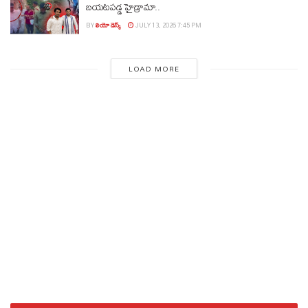
బయటపడ్డ హైడ్రామా..
BY
లియో డెస్క్
JULY 13, 2026 7:45 PM
LOAD MORE