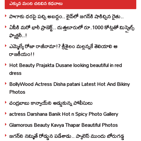
ఎక్కువ మంది చదివిన కధనాలు
పొగాకు ధరపై పచ్చి అబద్దం.. లైవ్‌లో జగన్‌కి షాకిచ్చిన రైతు..
ఏపీకి మరో భారీ ప్రాజెక్ట్.. దుత్తలూరులో రూ.1000 కోట్లతో మిస్సైల్స్
ఫ్యాక్టరీ..!
ఎమ్మెల్యే రోజా రాజీనామా!? శ్రీశైలం మల్లన్నకే తెలియాలి ఆ
రాజకీయం!!
Hot Beauty Prajakta Dusane looking beautiful in red
dress
BollyWood Actress Disha patani Latest Hot And Bikiny
Photos
చంద్రబాబు కాన్వాయ్‌ని అడ్డుకున్న పోలీసులు
actress Darshana Banik Hot n Spicy Photo Gallery
Glamorous Beauty Kavya Thapar Beautiful Photos
జగన్‌ని నమ్మితే రోడ్డున పడేశాడు.. ప్యాలెస్‌ ముందు బోరుగడ్డ