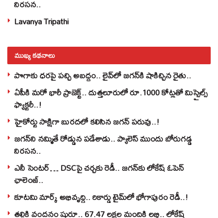
నిరసన..
Lavanya Tripathi
ముఖ్య కథనాలు
పొగాకు ధరపై పచ్చి అబద్దం.. లైవ్‌లో జగన్‌కి షాకిచ్చిన రైతు..
ఏపీకి మరో భారీ ప్రాజెక్ట్.. దుత్తలూరులో రూ.1000 కోట్లతో మిస్సైల్స్
ఫ్యాక్టరీ..!
హైకోర్టు సాక్షిగా బురదలో కలిసిన జగన్ పరువు..!
జగన్‌ని నమ్మితే రోడ్డున పడేశాడు.. ప్యాలెస్‌ ముందు బోరుగడ్డ
నిరసన..
ఎనీ సెంటర్‌… DSCపై చర్చకు రెడీ.. జగన్‌కు లోకేష్‌ ఓపెన్
ఛాలెంజ్..
కూటమి మార్క్ అభివృద్ధి.. రికార్డు టైమ్‌లో భోగాపురం రెడీ..!
తల్లికి వందనం షురూ.. 67.47 లక్షల మందికి లబ్ధి.. లోకేష్‌