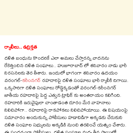
ర్యాలీలు.. ఉద్రిక్త‌త‌
ద‌ళిత బంధును కొంద‌రికే ఎలా అమ‌లు చేస్తార‌న్న వాద‌న‌ను
రేకెత్తించిన ద‌ళిత సంఘాలు.. హుజూరాబాద్ లో శ‌నివారం నాడు భారీ
నిర‌స‌న‌ల‌కు తెర తీశారు. ఇందులో భాగంగా శ‌నివారం ఉద‌యం
వ‌రంగ‌ల్‌-
క‌రీంన‌గ‌ర్
ర‌హ‌దారిపై ద‌ళిత సంఘాలు భారీ ర్యాలీకి దిగాయి.
ఒక్క‌సారిగా ద‌ళిత సంఘాలు రోడ్డెక్క‌డంతో వ‌రంగ‌ల్‌-క‌రీంన‌గ‌ర్
జాతీయ ర‌హ‌దారిపై పెద్ద ఎత్తున ట్రాఫిక్ కు అంత‌రాయం క‌లిగింది.
ర‌హ‌దారికి ఇరువైపులా చాంతాడంత దూరం మేర వాహ‌నాలు
నిలిచిపోగా.. ర‌హ‌దారిపై రాక‌పోక‌లు నిలిచిపోయాయి. ఈ విష‌యంపై
స‌మాచారం అందుకున్న పోలీసులు హ‌డావిడిగా అక్క‌డ‌కు చేరుకుని
ద‌ళిత సంఘాల సభ్యుల‌ను అక్క‌డికి నుంచి త‌ర‌లించే య‌త్నం చేశారు.
ఈ సంద‌ర్భంగా పోలీసులు, ద‌ళిత సంఘాల మ‌ధ్య తీవ్ర స్థాయిలో