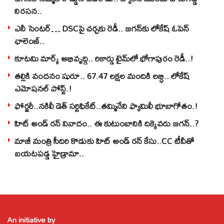
నిరసన..
ఎనీ సెంటర్‌… DSCపై చర్చకు రెడీ.. జగన్‌కు లోకేష్‌ ఓపెన్
ఛాలెంజ్..
కూటమి మార్క్ అభివృద్ధి.. రికార్డు టైమ్‌లో భోగాపురం రెడీ..!
తల్లికి వందనం షురూ.. 67.47 లక్షల మందికి లబ్ధి.. లోకేష్‌
ఎమోషనల్ పోస్ట్‌.!
ఫోర్జరీ..నకిలీ డెత్ సర్టిఫికేట్..తమ్మినేని ఫ్యామిలీ భూబాగోతం.!
హిట్ అండ్ రన్ వివాదం.. ఈ కుటుంబానికి దిక్కెవరు జగన్..?
మాజీ మంత్రి సీదిరి కొడుకు హిట్ అండ్ రన్ కేసు..CC టీవీతో
బయటపడ్డ హైడ్రామా..
An initiative by