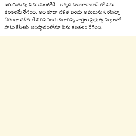
జ‌రుగుతున్న స‌మ‌యంలోనే.. అక్క‌డ హుజూరాబాద్ లో పెను
క‌ల‌క‌ల‌మే రేగింది. అది కూడా ద‌ళిత బంధు అమ‌లును నిర‌సిస్తూ
ఏకంగా ద‌ళితులే నిర‌స‌న‌ల‌కు దిగార‌న్న వార్త‌లు ప్ర‌భుత్వ వ‌ర్గాల‌తో
పాటు కేసీఆర్ అధిష్ఠానంలోనూ పెను క‌ల‌క‌లం రేగింది.