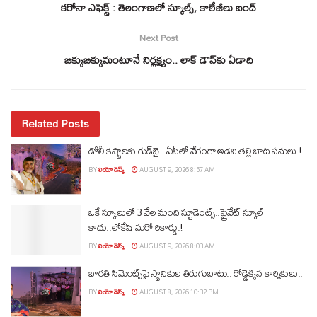
కరోనా ఎఫెక్ట్ : తెలంగాణలో స్కూల్స్, కాలేజీలు బంద్
Next Post
బిక్కుబిక్కుమంటూనే నిర్లక్ష్యం.. లాక్ డౌన్‌కు ఏడాది
Related Posts
డోలీ కష్టాలకు గుడ్‌బై.. ఏపీలో వేగంగా అడవి తల్లి బాట పనులు.!
BY
లియో డెస్క్
AUGUST 9, 2026 8:57 AM
ఒకే స్కూలులో 3 వేల మంది స్టూడెంట్స్‌..ప్రైవేట్‌ స్కూల్‌
కాదు..లోకేష్ మరో రికార్డు.!
BY
లియో డెస్క్
AUGUST 9, 2026 8:03 AM
భారతి సిమెంట్స్‌పై స్థానికుల తిరుగుబాటు.. రోడ్డెక్కిన కార్మికులు..
BY
లియో డెస్క్
AUGUST 8, 2026 10:32 PM