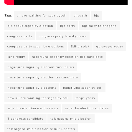
Tags:
all are waiting for sagr bypoll
bhagath
bjp
bjp about sagar by election
bjp party
bjp party telanagana
congress party
congress party latesty news
congress party sagar by elections
Editorspick
guravayya yadav
jana reddy
nagarjuna sagar by election bjp candidate
nagarjuna sagar by election candidates
nagarjuna sagar by election trs candidate
nagarjuna sagar by elections
nagarjuna sagar by poll
now all are waiting for sager by poll
ranjit yadav
sagar by election esults news
sagar by election updates
T congress candidate
telanagana mlc election
telanagana mlc election result updates