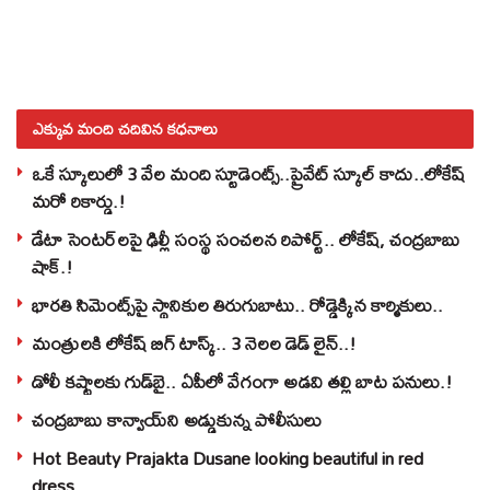
ఎక్కువ మంది చదివిన కధనాలు
ఒకే స్కూలులో 3 వేల మంది స్టూడెంట్స్‌..ప్రైవేట్‌ స్కూల్‌ కాదు..లోకేష్
మరో రికార్డు.!
డేటా సెంటర్‌లపై ఢిల్లీ సంస్థ సంచలన రిపోర్ట్.. లోకేష్‌, చంద్రబాబు
షాక్‌.!
భారతి సిమెంట్స్‌పై స్థానికుల తిరుగుబాటు.. రోడ్డెక్కిన కార్మికులు..
మంత్రులకి లోకేష్‌ బిగ్‌ టాస్క్‌.. 3 నెలల డెడ్‌ లైన్‌..!
డోలీ కష్టాలకు గుడ్‌బై.. ఏపీలో వేగంగా అడవి తల్లి బాట పనులు.!
చంద్రబాబు కాన్వాయ్‌ని అడ్డుకున్న పోలీసులు
Hot Beauty Prajakta Dusane looking beautiful in red
dress