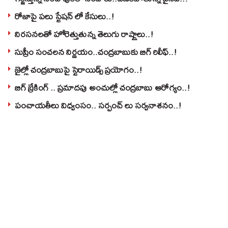
రోజాపై పలు స్టేషన్ లో కేసులు..!
నిరసనలతో హోరెత్తుతున్న తెలుగు రాష్ట్రాలు..!
సుప్రీం సంచలన నిర్ణయం..చంద్రబాబుకు బిగ్ రిలీఫ్..!
జైల్లో చంద్రబాబుపై స్టెరాయిడ్స్ ప్రయోగం..!
బిగ్ బ్రేకింగ్ .. ప్రమాదపు అంచుల్లో చంద్రబాబు ఆరోగ్యం..!
పంచాయతీలు విధ్వంసం.. సర్పంచ్ లు సర్వనాశనం..!