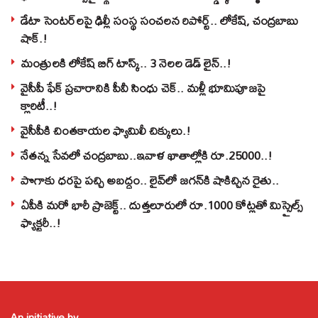
డేటా సెంటర్‌లపై ఢిల్లీ సంస్థ సంచలన రిపోర్ట్.. లోకేష్‌, చంద్రబాబు
షాక్‌.!
మంత్రులకి లోకేష్‌ బిగ్‌ టాస్క్‌.. 3 నెలల డెడ్‌ లైన్‌..!
వైసీపీ ఫేక్ ప్రచారానికి పీవీ సింధు చెక్.. మళ్లీ భూమిపూజపై
క్లారిటీ..!
వైసీపీకి చింతకాయల ఫ్యామిలీ చిక్కులు.!
నేతన్న సేవలో చంద్రబాబు..ఇవాళ ఖాతాల్లోకి రూ.25000..!
పొగాకు ధరపై పచ్చి అబద్దం.. లైవ్‌లో జగన్‌కి షాకిచ్చిన రైతు..
ఏపీకి మరో భారీ ప్రాజెక్ట్.. దుత్తలూరులో రూ.1000 కోట్లతో మిస్సైల్స్
ఫ్యాక్టరీ..!
An initiative by