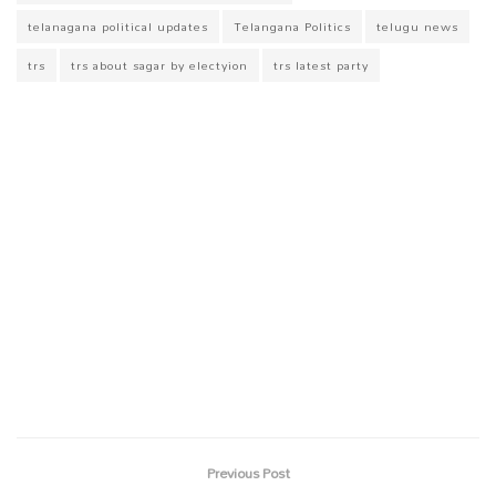
telanagana political updates
Telangana Politics
telugu news
trs
trs about sagar by electyion
trs latest party
Previous Post