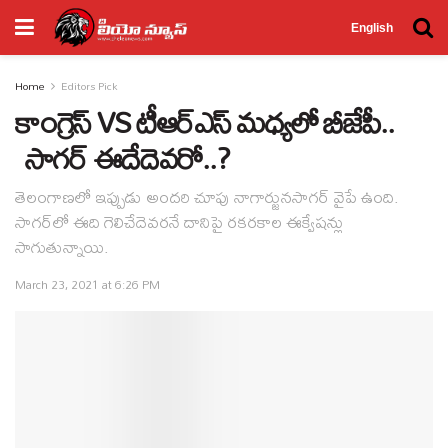
English
Home
Editors Pick
కాంగ్రెస్ VS టీఆర్‌ఎస్ మధ్యలో బీజేపీ..
సాగర్ ఈదేదెవరో..?
తెలంగాణలో ఇప్పుడు అందరి చూపు నాగార్జునసాగర్ వైపే ఉంది.
సాగర్‌లో ఈది గెలిచేదెవరనే దానిపై రకరకాల ఈక్వేషన్లు
సాగుతున్నాయి.
March 23, 2021 at 6:26 PM