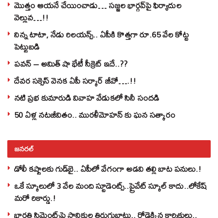
మొత్తం ఆయనే చేయించాడు… సజ్జల భార్గవ్‌పై ఫిర్యాదుల
వెల్లువ…!!
నిన్న టాటా, నేడు రిలయన్స్.. ఏపీకి కొత్తగా రూ.65 వేల కోట్ట
పెట్టుబడి
పవన్‌ – అమిత్‌ షా భేటీ సీక్రెట్‌ ఇదే..??
దేవర సక్సెస్‌ వెనక ఏపీ సర్కార్‌ జీవో….!!
నటి ప్రభ కుమారుడి వివాహ వేడుకలో సినీ సందడి
50 ఏళ్ల నటజీవితం.. మురళీమోహన్ కు ఘన సత్కారం
జనరల్
డోలీ కష్టాలకు గుడ్‌బై.. ఏపీలో వేగంగా అడవి తల్లి బాట పనులు.!
ఒకే స్కూలులో 3 వేల మంది స్టూడెంట్స్‌..ప్రైవేట్‌ స్కూల్‌ కాదు..లోకేష్
మరో రికార్డు.!
భారతి సిమెంట్స్‌పై స్థానికుల తిరుగుబాటు.. రోడ్డెక్కిన కార్మికులు..