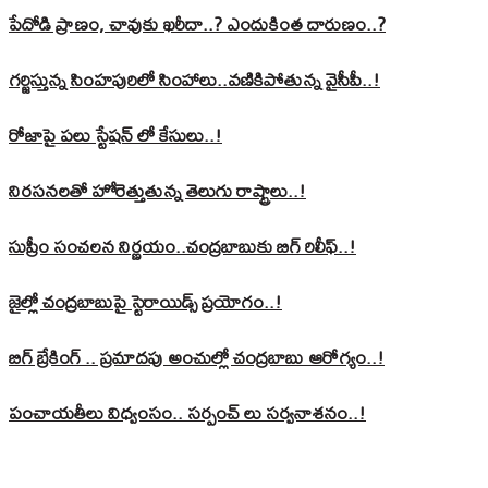
పేదోడి ప్రాణం, చావుకు ఖరీదా..? ఎందుకింత దారుణం..?
గర్జిస్తున్న సింహపురిలో సింహాలు..వణికిపోతున్న వైసీపీ..!
రోజాపై పలు స్టేషన్ లో కేసులు..!
నిరసనలతో హోరెత్తుతున్న తెలుగు రాష్ట్రాలు..!
సుప్రీం సంచలన నిర్ణయం..చంద్రబాబుకు బిగ్ రిలీఫ్..!
జైల్లో చంద్రబాబుపై స్టెరాయిడ్స్ ప్రయోగం..!
బిగ్ బ్రేకింగ్ .. ప్రమాదపు అంచుల్లో చంద్రబాబు ఆరోగ్యం..!
పంచాయతీలు విధ్వంసం.. సర్పంచ్ లు సర్వనాశనం..!