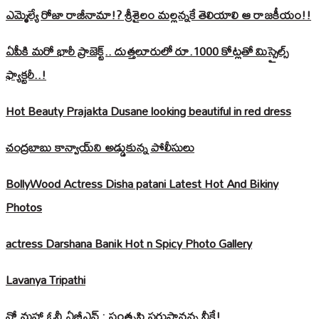
ఎమ్మెల్యే రోజా రాజీనామా!? శ్రీశైలం మల్లన్నకే తెలియాలి ఆ రాజకీయం!!
ఏపీకి మరో భారీ ప్రాజెక్ట్.. దుత్తలూరులో రూ.1000 కోట్లతో మిస్సైల్స్
ఫ్యాక్టరీ..!
Hot Beauty Prajakta Dusane looking beautiful in red dress
చంద్రబాబు కాన్వాయ్‌ని అడ్డుకున్న పోలీసులు
BollyWood Actress Disha patani Latest Hot And Bikiny
Photos
actress Darshana Banik Hot n Spicy Photo Gallery
Lavanya Tripathi
నో మహా ఓన్లీ ఏబీఎన్ : సంతృప్తి పరుస్తానన్న వీకే!