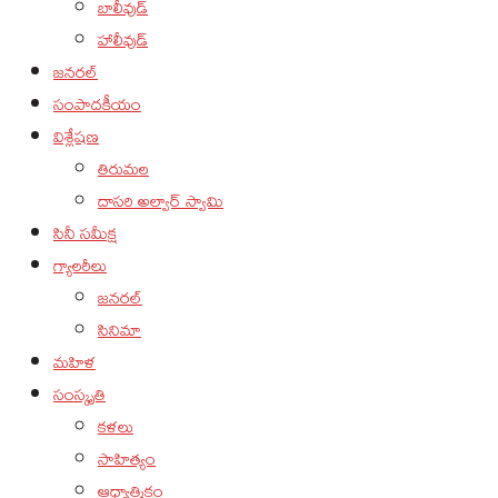
బాలీవుడ్
హాలీవుడ్
జనరల్
సంపాదకీయం
విశ్లేషణ
తిరుమల
దాసరి అల్వార్ స్వామి
సినీ సమీక్ష
గ్యాలరీలు
జనరల్
సినిమా
మహిళ
సంస్కృతి
కళలు
సాహిత్యం
ఆధ్యాత్మికం