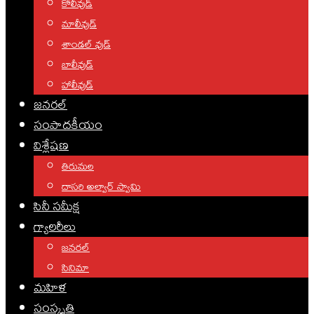
కోలీవుడ్
మాలీవుడ్
శాండల్ వుడ్
బాలీవుడ్
హాలీవుడ్
జనరల్
సంపాదకీయం
విశ్లేషణ
తిరుమల
దాసరి అల్వార్ స్వామి
సినీ సమీక్ష
గ్యాలరీలు
జనరల్
సినిమా
మహిళ
సంస్కృతి