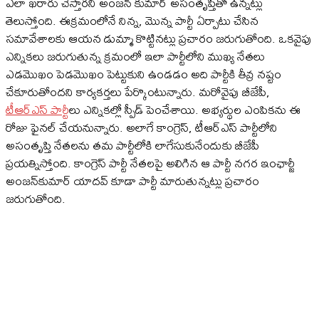
ఎలా ఖ‌రారు చేస్తార‌ని అంజ‌న్ కుమార్ అసంతృప్తితో ఉన్న‌ట్లు
తెలుస్తోంది. ఈక్ర‌మంలోనే నిన్న‌, మొన్న‌ పార్టీ ఏర్పాటు చేసిన
స‌మావేశాల‌కు ఆయ‌న డుమ్మా కొట్టిన‌ట్లు ప్ర‌చారం జ‌రుగుతోంది. ఒక‌వైపు
ఎన్నిక‌లు జ‌రుగుతున్న క్ర‌మంలో ఇలా పార్టీలోని ముఖ్య నేత‌లు
ఎడ‌మొఖం పెడమొఖం పెట్టుకుని ఉండ‌డం అది పార్టీకి తీవ్ర న‌ష్టం
చేకూరుతోంద‌ని కార్య‌క‌ర్త‌లు పేర్కొంటున్నారు. మ‌రోవైపు బీజేపీ,
టీఆర్ఎస్ పార్టీ
లు ఎన్నిక‌ల్లో స్పీడ్ పెంచేశాయి. అభ్య‌ర్థుల ఎంపిక‌ను ఈ
రోజు ఫైన‌ల్ చేయ‌నున్నారు. అలాగే కాంగ్రెస్‌, టీఆర్ఎస్ పార్టీలోని
అసంతృప్తి నేత‌ల‌ను త‌మ పార్టీలోకి లాగేసుకునేందుకు బీజేపీ
ప్ర‌య‌త్నిస్తోంది. కాంగ్రెస్ పార్టీ నేత‌ల‌పై అలిగిన ఆ పార్టీ న‌గ‌ర ఇంఛార్జీ
అంజ‌న్‌కుమార్ యాద‌వ్ కూడా పార్టీ మారుతున్న‌ట్లు ప్ర‌చారం
జ‌రుగుతోంది.