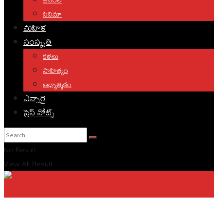
సినిమా
మహిళ
సంస్కృతి
కళలు
సాహిత్యం
ఆధ్యాత్మికం
ఎన్నారై
ప్రెస్ నోట్స్
No Result
View All Result
English