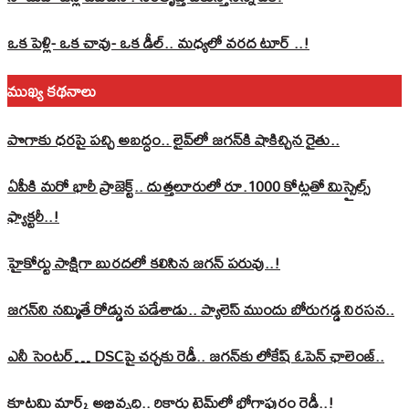
ఒక పెళ్లి- ఒక చావు- ఒక డీల్.. మధ్యలో వరద టూర్ ..!
ముఖ్య కథనాలు
పొగాకు ధరపై పచ్చి అబద్దం.. లైవ్‌లో జగన్‌కి షాకిచ్చిన రైతు..
ఏపీకి మరో భారీ ప్రాజెక్ట్.. దుత్తలూరులో రూ.1000 కోట్లతో మిస్సైల్స్
ఫ్యాక్టరీ..!
హైకోర్టు సాక్షిగా బురదలో కలిసిన జగన్ పరువు..!
జగన్‌ని నమ్మితే రోడ్డున పడేశాడు.. ప్యాలెస్‌ ముందు బోరుగడ్డ నిరసన..
ఎనీ సెంటర్‌… DSCపై చర్చకు రెడీ.. జగన్‌కు లోకేష్‌ ఓపెన్ ఛాలెంజ్..
కూటమి మార్క్ అభివృద్ధి.. రికార్డు టైమ్‌లో భోగాపురం రెడీ..!