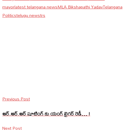
mayor
latest telangana news
MLA Bikshapathi Yadav
Telangana
Politics
telugu news
trs
Previous Post
ఆర్.ఆర్.ఆర్ షూటింగ్ కు యంగ్ టైగర్ రెడీ… !
Next Post