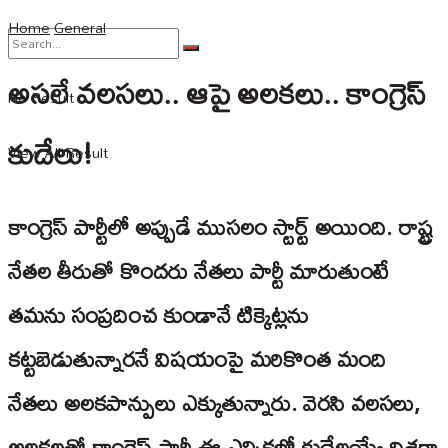
Home
General
అసలే వలసలు.. ఆపై అలకలు.. కాంగ్రెస్
No Result
కుదేలు!
View All Result
కాంగ్రెస్ పార్టీలో అప్పుడే ముస‌లం స్టార్ట్ అయింది. రాష్ట్ర
నేత‌ల తీరుతో కొంద‌రు నేత‌లు పార్టీ మారుతుంటే
తమను సంప్రదించ కుండానే టిక్కెట్ల‌ను
క‌ట్ట‌బెడుతున్నారనే విష‌యంపై మరికొంత మంది
నేతలు అలకపాన్పులు ఎక్కుతున్నారు. వెరసి వలసలు,
అలకలతో కాంగ్రెస్ పార్టీ ఈ ఎన్నికల్లో కుదేలయ్యే దిశగా