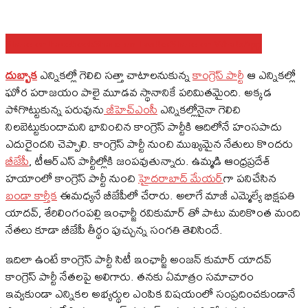
Share on Facebook
Share on Twitter
Share on WhatsApp
దుబ్బాక
ఎన్నిక‌ల్లో గెలిచి స‌త్తా చాటాల‌నుకున్న
కాంగ్రెస్ పార్టీ
ఆ ఎన్నిక‌ల్లో
ఘోర ప‌రాజ‌యం పాలై మూడ‌వ స్థానానికే ప‌రిమిత‌మైంది. అక్క‌డ
పోగొట్టుకున్న ప‌రువును
జీహెచ్ఎంసీ
ఎన్నిక‌ల్లోనైనా గెలిచి
నిల‌బెట్టుకుందామ‌ని భావించిన కాంగ్రెస్ పార్టీకి ఆదిలోనే హంస‌పాదు
ఎదురైంద‌ని చెప్పాలి. కాంగ్రెస్ పార్టీ నుంచి ముఖ్య‌మైన నేతులు కొంద‌రు
బీజేపీ
, టీఆర్ఎస్ పార్టీల్లోకి జంప‌వుతున్నారు. ఉమ్మ‌డి ఆంధ్ర‌ప్ర‌దేశ్
హ‌యాంలో కాంగ్రెస్ పార్టీ నుంచి
హైద‌రాబాద్ మేయ‌ర్‌
గా పనిచేసిన
బండా కార్తీక
ఈమ‌ధ్య‌నే బీజేపీలో చేరారు. అలాగే మాజీ ఎమ్మెల్యే భిక్ష‌ప‌తి
యాద‌వ్‌, శేరిలింగంప‌ల్లి ఇంఛార్జీ ర‌వికుమార్ తో పాటు మరికొంత మంది
నేతలు కూడా బీజేపీ తీర్థం పుచ్చున్న సంగ‌తి తెలిసిందే.
ఇదిలా ఉంటే కాంగ్రెస్ పార్టీ సిటీ ఇంఛార్జీ అంజ‌న్ కుమార్ యాదవ్
కాంగ్రెస్ పార్టీ నేత‌ల‌పై అలిగారు. త‌న‌కు ఏమాత్రం స‌మాచారం
ఇవ్వ‌కుండా ఎన్నిక‌ల అభ్య‌ర్థుల ఎంపిక విష‌యంలో సంప్ర‌దించ‌కుండానే