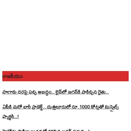
రాజకీయం
పొగాకు ధరపై పచ్చి అబద్దం.. లైవ్‌లో జగన్‌కి షాకిచ్చిన రైతు..
ఏపీకి మరో భారీ ప్రాజెక్ట్.. దుత్తలూరులో రూ.1000 కోట్లతో మిస్సైల్స్
ఫ్యాక్టరీ..!