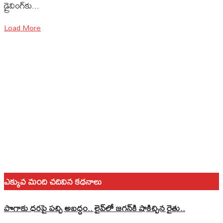
డ్రైవింగ్‌కు...
Load More
ఎక్కువ మంది చదివిన కధనాలు
పొగాకు ధరపై పచ్చి అబద్దం.. లైవ్‌లో జగన్‌కి షాకిచ్చిన రైతు..