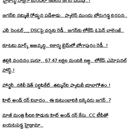
హైకోర్టు సాక్షిగా బురదలో కలిసిన జగన్ పరువు..!
జగన్‌ని నమ్మితే రోడ్డున పడేశాడు.. ప్యాలెస్‌ ముందు బోరుగడ్డ నిరసన..
ఎనీ సెంటర్‌… DSCపై చర్చకు రెడీ.. జగన్‌కు లోకేష్‌ ఓపెన్ ఛాలెంజ్..
కూటమి మార్క్ అభివృద్ధి.. రికార్డు టైమ్‌లో భోగాపురం రెడీ..!
తల్లికి వందనం షురూ.. 67.47 లక్షల మందికి లబ్ధి.. లోకేష్‌ ఎమోషనల్
పోస్ట్‌.!
ఫోర్జరీ..నకిలీ డెత్ సర్టిఫికేట్..తమ్మినేని ఫ్యామిలీ భూబాగోతం.!
హిట్ అండ్ రన్ వివాదం.. ఈ కుటుంబానికి దిక్కెవరు జగన్..?
మాజీ మంత్రి సీదిరి కొడుకు హిట్ అండ్ రన్ కేసు..CC టీవీతో
బయటపడ్డ హైడ్రామా..