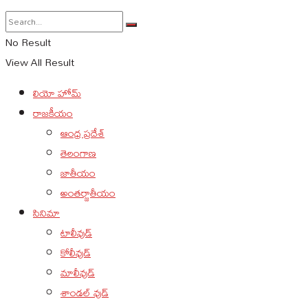
No Result
View All Result
లియో హోమ్
రాజకీయం
ఆంధ్ర ప్రదేశ్
తెలంగాణ
జాతీయం
అంతర్జాతీయం
సినిమా
టాలీవుడ్
కోలీవుడ్
మాలీవుడ్
శాండల్ వుడ్