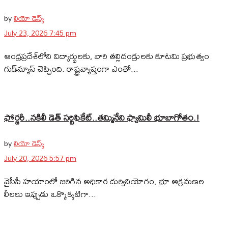
by
లియో డెస్క్
July 23, 2026 7:45 pm
ఆంధ్రప్రదేశ్‌లోని విద్యార్థులకు, వారి తల్లిదండ్రులకు కూటమి ప్రభుత్వం
గుడ్‌న్యూస్ చెప్పింది. రాష్ట్రవ్యాప్తంగా ఎంతో...
ఫోర్జరీ..నకిలీ డెత్ సర్టిఫికేట్..తమ్మినేని ఫ్యామిలీ భూబాగోతం.!
by
లియో డెస్క్
July 20, 2026 5:57 pm
వైసీపీ హయాంలో జరిగిన అధికార దుర్వినియోగం, భూ ఆక్రమణల
లీలలు ఇప్పుడు ఒక్కొక్కటిగా...