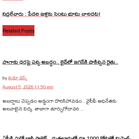
నిద్రలేచారు : పేదల ఇళ్లకు సెంటు భూమి చాలదట!
Related Posts
పొగాకు ధరపై పచ్చి అబద్దం.. లైవ్‌లో జగన్‌కి షాకిచ్చిన రైతు..
by
లియో డెస్క్
August 5, 2026 11:50 pm
అబద్దాలు చెప్పడం అడ్డంగా దొరికిపోవడం.. వైసీపీ అధినేతకు
అలవాటైన విద్య. తాజాగా తూర్పుగోదావరి...
ఏపీకి మరో భారీ ప్రాజెక్ట్.. దుత్తలూరులో రూ.1000 కోట్లతో మిస్సైల్స్