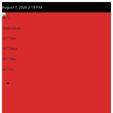
August 7, 2026 2:19 PM
25
°c
Hyderabad
26
°
Tue
26
°
Wed
26
°
Thu
26
°
Fri
Login