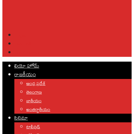
English
Leo Poll
Leo Channel
లియో హోమ్
రాజకీయం
ఆంధ్ర ప్రదేశ్
తెలంగాణ
జాతీయం
అంతర్జాతీయం
సినిమా
టాలీవుడ్