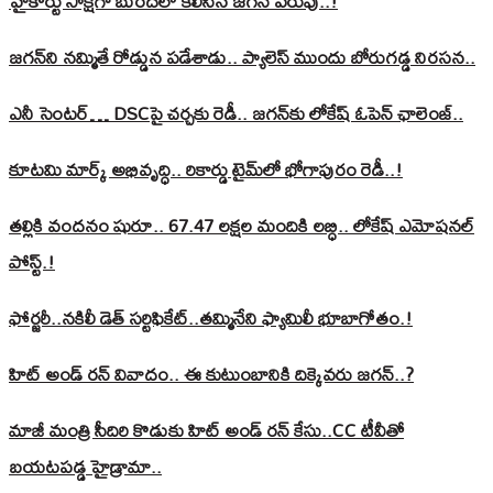
హైకోర్టు సాక్షిగా బురదలో కలిసిన జగన్ పరువు..!
జగన్‌ని నమ్మితే రోడ్డున పడేశాడు.. ప్యాలెస్‌ ముందు బోరుగడ్డ నిరసన..
ఎనీ సెంటర్‌… DSCపై చర్చకు రెడీ.. జగన్‌కు లోకేష్‌ ఓపెన్ ఛాలెంజ్..
కూటమి మార్క్ అభివృద్ధి.. రికార్డు టైమ్‌లో భోగాపురం రెడీ..!
తల్లికి వందనం షురూ.. 67.47 లక్షల మందికి లబ్ధి.. లోకేష్‌ ఎమోషనల్
పోస్ట్‌.!
ఫోర్జరీ..నకిలీ డెత్ సర్టిఫికేట్..తమ్మినేని ఫ్యామిలీ భూబాగోతం.!
హిట్ అండ్ రన్ వివాదం.. ఈ కుటుంబానికి దిక్కెవరు జగన్..?
మాజీ మంత్రి సీదిరి కొడుకు హిట్ అండ్ రన్ కేసు..CC టీవీతో
బయటపడ్డ హైడ్రామా..