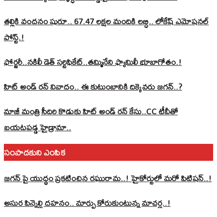
తల్లికి వందనం షురూ.. 67.47 లక్షల మందికి లబ్ధి.. లోకేష్‌ ఎమోషనల్
పోస్ట్‌.!
ఫోర్జరీ..నకిలీ డెత్ సర్టిఫికేట్..తమ్మినేని ఫ్యామిలీ భూబాగోతం.!
హిట్ అండ్ రన్ వివాదం.. ఈ కుటుంబానికి దిక్కెవరు జగన్..?
మాజీ మంత్రి సీదిరి కొడుకు హిట్ అండ్ రన్ కేసు..CC టీవీతో
బయటపడ్డ హైడ్రామా..
సంపాదకుని ఎంపిక
జగన్ పై యుద్థం ప్రకటించిన రఘురామ..! హైకోర్టులో మరో పిటిషన్..!
అసుర పిన్నెల్లి దహనం.. మార్పు కోరుకుంటున్న మాచర్ల..!