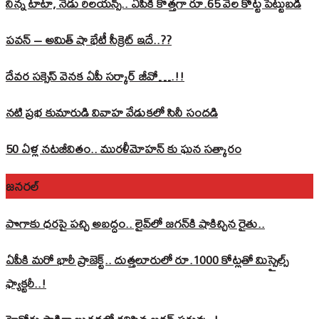
నిన్న టాటా, నేడు రిలయన్స్.. ఏపీకి కొత్తగా రూ.65 వేల కోట్ట పెట్టుబడి
పవన్‌ – అమిత్‌ షా భేటీ సీక్రెట్‌ ఇదే..??
దేవర సక్సెస్‌ వెనక ఏపీ సర్కార్‌ జీవో….!!
నటి ప్రభ కుమారుడి వివాహ వేడుకలో సినీ సందడి
50 ఏళ్ల నటజీవితం.. మురళీమోహన్ కు ఘన సత్కారం
జనరల్
పొగాకు ధరపై పచ్చి అబద్దం.. లైవ్‌లో జగన్‌కి షాకిచ్చిన రైతు..
ఏపీకి మరో భారీ ప్రాజెక్ట్.. దుత్తలూరులో రూ.1000 కోట్లతో మిస్సైల్స్
ఫ్యాక్టరీ..!