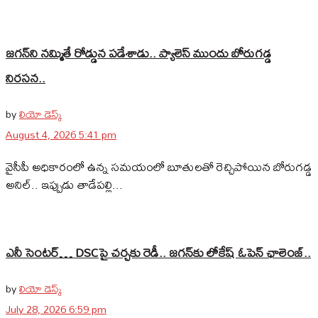
జగన్‌ని నమ్మితే రోడ్డున పడేశాడు.. ప్యాలెస్‌ ముందు బోరుగడ్డ
నిరసన..
by
లియో డెస్క్
August 4, 2026 5:41 pm
వైసీపీ అధికారంలో ఉన్న సమయంలో బూతులతో రెచ్చిపోయిన బోరుగడ్డ
అనిల్‌.. ఇప్పుడు తాడేపల్లి...
ఎనీ సెంటర్‌… DSCపై చర్చకు రెడీ.. జగన్‌కు లోకేష్‌ ఓపెన్ ఛాలెంజ్..
by
లియో డెస్క్
July 28, 2026 6:59 pm