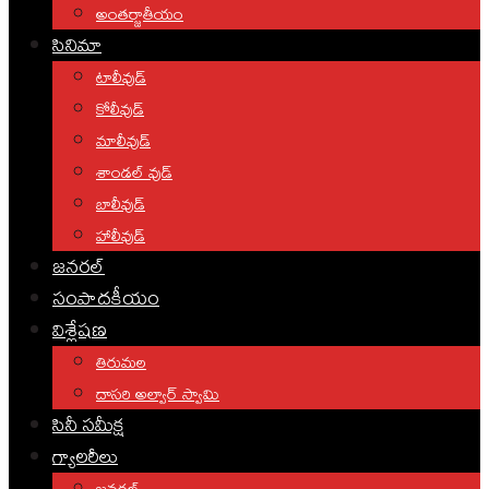
అంతర్జాతీయం
సినిమా
టాలీవుడ్
కోలీవుడ్
మాలీవుడ్
శాండల్ వుడ్
బాలీవుడ్
హాలీవుడ్
జనరల్
సంపాదకీయం
విశ్లేషణ
తిరుమల
దాసరి అల్వార్ స్వామి
సినీ సమీక్ష
గ్యాలరీలు
జనరల్