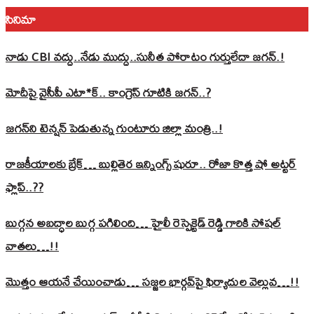
సినిమా
నాడు CBI వద్దు..నేడు ముద్దు..సునీత పోరాటం గుర్తులేదా జగన్.!
మోదీపై వైసీపీ ఎటా*క్.. కాంగ్రెస్ గూటికి జగన్..?
జగన్‌ని టెన్షన్‌ పెడుతున్న గుంటూరు జిల్లా మంత్రి..!
రాజకీయాలకు బ్రేక్… బుల్లితెర ఇన్నింగ్స్ షురూ.. రోజా కొత్త షో అట్టర్
ఫ్లాప్..??
బుగ్గన అబద్ధాల బుగ్గ పగిలింది… హైలీ రెస్పెక్టెడ్‌ రెడ్డి గారికి సోషల్‌
వాతలు…!!
మొత్తం ఆయనే చేయించాడు… సజ్జల భార్గవ్‌పై ఫిర్యాదుల వెల్లువ…!!