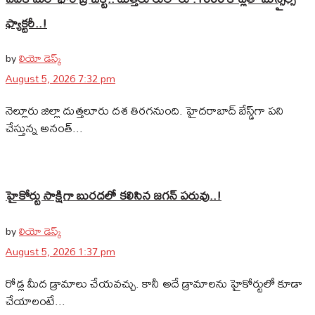
ఫ్యాక్టరీ..!
by
లియో డెస్క్
August 5, 2026 7:32 pm
నెల్లూరు జిల్లా దుత్తలూరు దశ తిరగనుంది. హైదరాబాద్‌ బేస్డ్‌గా పని
చేస్తున్న అనంత్...
హైకోర్టు సాక్షిగా బురదలో కలిసిన జగన్ పరువు..!
by
లియో డెస్క్
August 5, 2026 1:37 pm
రోడ్ల మీద డ్రామాలు చేయవచ్చు. కానీ అదే డ్రామాలను హైకోర్టులో కూడా
చేయాలంటే...