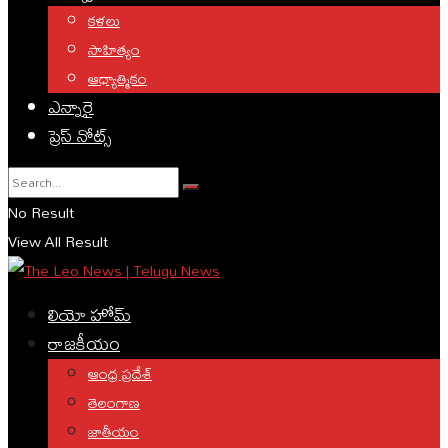
కళలు
సాహిత్యం
ఆధ్యాత్మికం
ఎన్నారై
ప్రెస్ నోట్స్
No Result
View All Result
లియో హోమ్
రాజకీయం
ఆంధ్ర ప్రదేశ్
తెలంగాణ
జాతీయం