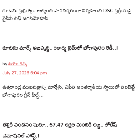
కూటమి ప్రభుత్వం అత్యంత పారదర్శకంగా నిర్వహించి DSC ప్రక్రియపై
వైసీపీ చీఫ్ జగన్‌మోహన్...
కూటమి మార్క్ అభివృద్ధి.. రికార్డు టైమ్‌లో భోగాపురం రెడీ..!
by
లియో డెస్క్
July 27, 2026 6:04 pm
ఉత్తరాంధ్ర ముఖచిత్రాన్ని మార్చేసి, ఏపీని అంతర్జాతీయ స్థాయిలో నిలబెట్టే
భోగాపురం గ్రీన్ ఫీల్డ్...
తల్లికి వందనం షురూ.. 67.47 లక్షల మందికి లబ్ధి.. లోకేష్‌
ఎమోషనల్ పోస్ట్‌.!