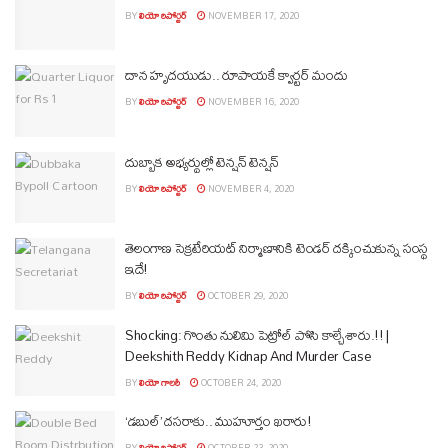
BY
లియో రిపోర్టర్
NOVEMBER 17, 2020
దాన హృద‌యుడు.. రూపాయ‌కే క్వార్ట‌ర్ మందు
BY
లియో రిపోర్టర్
NOVEMBER 16, 2020
దుబ్బాక అభ్యర్థుల్లో టెన్షన్ టెన్షన్
BY
లియో రిపోర్టర్
NOVEMBER 4, 2020
తెలంగాణ సెక్రటేరియట్ నిర్మాణానికి టెండర్ దక్కించుకున్న సంస్థ
ఇదే!
BY
లియో రిపోర్టర్
OCTOBER 29, 2020
Shocking: గొంతు నులిమి పెట్రోల్ పోసి కాల్చేశారు.!! |
Deekshith Reddy Kidnap And Murder Case
BY
లియో గాలరీ
OCTOBER 24, 2020
‘డబుల్’ ద‌స‌రాకు.. ముహూర్తం ఖ‌రారు!
BY
లియో రిపోర్టర్
OCTOBER 23, 2020