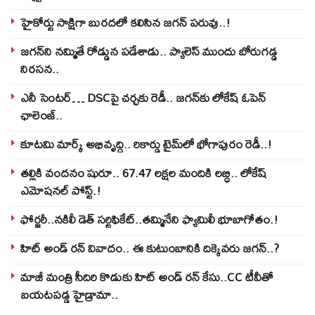
హైకోర్టు సాక్షిగా బురదలో కలిసిన జగన్ పరువు..!
జగన్‌ని నమ్మితే రోడ్డున పడేశాడు.. ప్యాలెస్‌ ముందు బోరుగడ్డ
నిరసన..
ఎనీ సెంటర్‌… DSCపై చర్చకు రెడీ.. జగన్‌కు లోకేష్‌ ఓపెన్
ఛాలెంజ్..
కూటమి మార్క్ అభివృద్ధి.. రికార్డు టైమ్‌లో భోగాపురం రెడీ..!
తల్లికి వందనం షురూ.. 67.47 లక్షల మందికి లబ్ధి.. లోకేష్‌
ఎమోషనల్ పోస్ట్‌.!
ఫోర్జరీ..నకిలీ డెత్ సర్టిఫికేట్..తమ్మినేని ఫ్యామిలీ భూబాగోతం.!
హిట్ అండ్ రన్ వివాదం.. ఈ కుటుంబానికి దిక్కెవరు జగన్..?
మాజీ మంత్రి సీదిరి కొడుకు హిట్ అండ్ రన్ కేసు..CC టీవీతో
బయటపడ్డ హైడ్రామా..