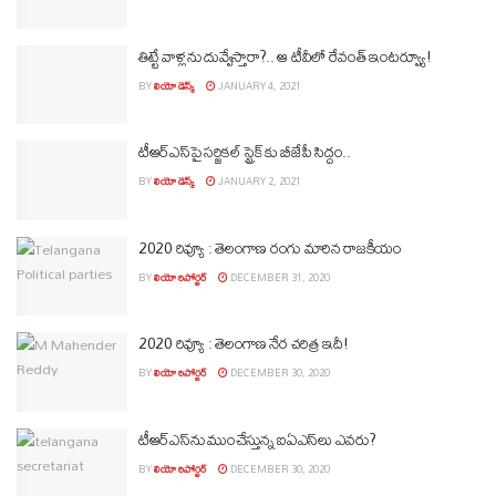
తిట్టే వాళ్లను దువ్వేస్తారా?.. ఆ టీవీలో రేవంత్ ఇంటర్వ్యూ!
BY
లియో డెస్క్
JANUARY 4, 2021
టీఆర్ఎస్‌పై స‌ర్జిక‌ల్ స్ట్రైక్‌కు బీజేపీ సిద్ధం..
BY
లియో డెస్క్
JANUARY 2, 2021
2020 రివ్యూ : తెలంగాణ రంగు మారిన రాజకీయం
BY
లియో రిపోర్టర్
DECEMBER 31, 2020
2020 రివ్యూ : తెలంగాణ నేర చరిత్ర ఇదీ!
BY
లియో రిపోర్టర్
DECEMBER 30, 2020
టీఆర్ఎస్‌ను ముంచేస్తున్న ఐఏఎస్‌లు ఎవరు?
BY
లియో రిపోర్టర్
DECEMBER 30, 2020