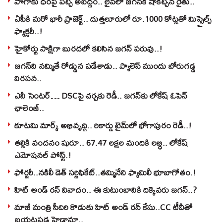
పొగాకు ధరపై పచ్చి అబద్దం.. లైవ్‌లో జగన్‌కి షాకిచ్చిన రైతు..
ఏపీకి మరో భారీ ప్రాజెక్ట్.. దుత్తలూరులో రూ.1000 కోట్లతో మిస్సైల్స్
ఫ్యాక్టరీ..!
హైకోర్టు సాక్షిగా బురదలో కలిసిన జగన్ పరువు..!
జగన్‌ని నమ్మితే రోడ్డున పడేశాడు.. ప్యాలెస్‌ ముందు బోరుగడ్డ
నిరసన..
ఎనీ సెంటర్‌… DSCపై చర్చకు రెడీ.. జగన్‌కు లోకేష్‌ ఓపెన్
ఛాలెంజ్..
కూటమి మార్క్ అభివృద్ధి.. రికార్డు టైమ్‌లో భోగాపురం రెడీ..!
తల్లికి వందనం షురూ.. 67.47 లక్షల మందికి లబ్ధి.. లోకేష్‌
ఎమోషనల్ పోస్ట్‌.!
ఫోర్జరీ..నకిలీ డెత్ సర్టిఫికేట్..తమ్మినేని ఫ్యామిలీ భూబాగోతం.!
హిట్ అండ్ రన్ వివాదం.. ఈ కుటుంబానికి దిక్కెవరు జగన్..?
మాజీ మంత్రి సీదిరి కొడుకు హిట్ అండ్ రన్ కేసు..CC టీవీతో
బయటపడ్డ హైడ్రామా..