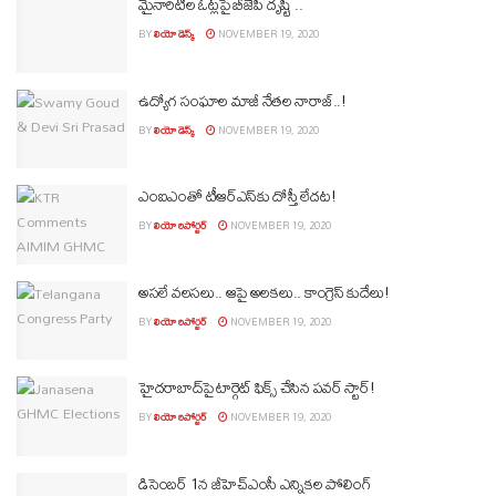
మైనారిటీల ఓట్ల‌పై బీజేపీ దృష్టి ..
BY
లియో డెస్క్
NOVEMBER 19, 2020
ఉద్యోగ సంఘాల మాజీ నేత‌ల నారాజ్..!
BY
లియో డెస్క్
NOVEMBER 19, 2020
ఎంఐఎంతో టీఆర్ఎస్‌కు దోస్తీ లేద‌ట‌!
BY
లియో రిపోర్టర్
NOVEMBER 19, 2020
అసలే వలసలు.. ఆపై అలకలు.. కాంగ్రెస్ కుదేలు!
BY
లియో రిపోర్టర్
NOVEMBER 19, 2020
హైద‌రాబాద్‌పై టార్గెట్ ఫిక్స్ చేసిన ప‌వ‌ర్ స్టార్‌!
BY
లియో రిపోర్టర్
NOVEMBER 19, 2020
డిసెంబర్ 1న జీహెచ్ఎంసీ ఎన్నిక‌ల పోలింగ్‌