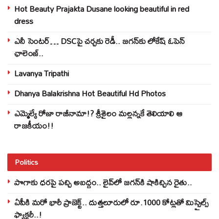
Hot Beauty Prajakta Dusane looking beautiful in red
dress
ఎనీ సెంటర్‌… DSCపై చర్చకు రెడీ.. జగన్‌కు లోకేష్‌ ఓపెన్
ఛాలెంజ్..
Lavanya Tripathi
Dhanya Balakrishna Hot Beautiful Hd Photos
ఎమ్మెల్యే రోజా రాజీనామా!? శ్రీశైలం మల్లన్నకే తెలియాలి ఆ
రాజకీయం!!
Politics
పొగాకు ధరపై పచ్చి అబద్దం.. లైవ్‌లో జగన్‌కి షాకిచ్చిన రైతు..
ఏపీకి మరో భారీ ప్రాజెక్ట్.. దుత్తలూరులో రూ.1000 కోట్లతో మిస్సైల్స్
ఫ్యాక్టరీ..!