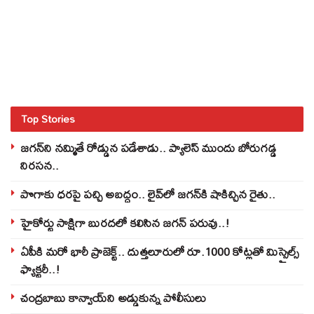
Top Stories
జగన్‌ని నమ్మితే రోడ్డున పడేశాడు.. ప్యాలెస్‌ ముందు బోరుగడ్డ
నిరసన..
పొగాకు ధరపై పచ్చి అబద్దం.. లైవ్‌లో జగన్‌కి షాకిచ్చిన రైతు..
హైకోర్టు సాక్షిగా బురదలో కలిసిన జగన్ పరువు..!
ఏపీకి మరో భారీ ప్రాజెక్ట్.. దుత్తలూరులో రూ.1000 కోట్లతో మిస్సైల్స్
ఫ్యాక్టరీ..!
చంద్రబాబు కాన్వాయ్‌ని అడ్డుకున్న పోలీసులు