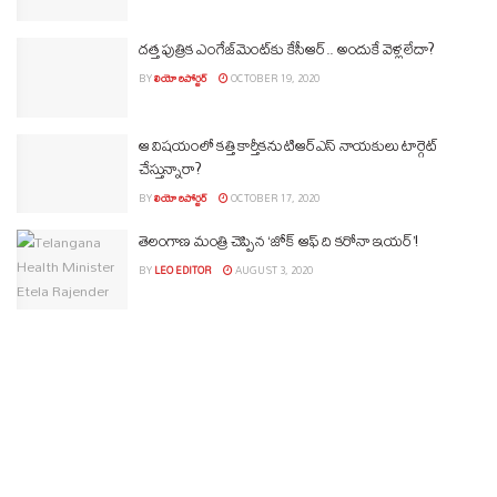
దత్త పుత్రిక ఎంగేజ్‌మెంట్‌కు కేసీఆర్.. అందుకే వెళ్లలేదా?
BY
లియో రిపోర్టర్
OCTOBER 19, 2020
ఆ విష‌యంలో క‌త్తి కార్తీక‌ను టిఆర్ఎస్ నాయ‌కులు టార్గెట్
చేస్తున్నారా?
BY
లియో రిపోర్టర్
OCTOBER 17, 2020
తెలంగాణ మంత్రి చెప్పిన ‘జోక్ ఆఫ్ ది కరోనా ఇయర్’!
BY
LEO EDITOR
AUGUST 3, 2020