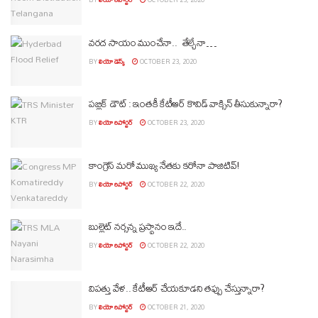
వర‌ద సాయం ముంచేనా.. తేల్చేనా…
BY
లియో డెస్క్
OCTOBER 23, 2020
పబ్లిక్ డౌట్ : ఇంతకీ కేటీఆర్ కొవిడ్ వాక్సిన్ తీసుకున్నారా?
BY
లియో రిపోర్టర్
OCTOBER 23, 2020
కాంగ్రెస్ మ‌రో ముఖ్య నేత‌కు క‌రోనా పాజిటివ్‌!
BY
లియో రిపోర్టర్
OCTOBER 22, 2020
బుల్లెట్ నర్సన్న ప్రస్థానం ఇదే..
BY
లియో రిపోర్టర్
OCTOBER 22, 2020
విపత్తు వేళ.. కేటీఆర్ చేయకూడని తప్పు చేస్తున్నారా?
BY
లియో రిపోర్టర్
OCTOBER 21, 2020