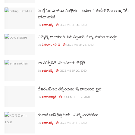
సంక్షేమం మాటున సంక్షోభం.. నిధుల పంపిణీలో తెలంగాణ, ఏపీ
పోటా పోటి
BY
లియో డెస్క్
DECEMBER 30, 2020
ఎమ్మెల్యే రాజాసింగ్, సిపి సజ్జనార్ మధ్య మాటల యుద్ధం
BY
CHAMUNDI G
DECEMBER 23, 2020
‘బండి’ స్పీడ్‌కి..పాలమూరులో బ్రేక్..
BY
లియో డెస్క్
DECEMBER 20, 2020
టీఆర్ఎస్ కథ తేల్చేందుకు ‘త్రీ పాయింట్ ఫైట్’
BY
లియో రిపోర్టర్
DECEMBER 12, 2020
గులాబీ బాస్ ఢిల్లీ టూర్‌.. ఎన్నో సందేహాలు
BY
లియో డెస్క్
DECEMBER 11, 2020