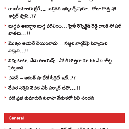
రాజకీయాలకు బ్రేక్… బుల్లితెర ఇన్నింగ్స్ షురూ.. రోజా కొత్త షో
అట్టర్ ఫ్లాప్..??
బుగ్గన అబద్ధాల బుగ్గ పగిలింది… హైలీ రెస్పెక్టెడ్‌ రెడ్డి గారికి సోషల్‌
వాతలు…!!
మొత్తం ఆయనే చేయించాడు… సజ్జల భార్గవ్‌పై ఫిర్యాదుల
వెల్లువ…!!
నిన్న టాటా, నేడు రిలయన్స్.. ఏపీకి కొత్తగా రూ.65 వేల కోట్ట
పెట్టుబడి
పవన్‌ – అమిత్‌ షా భేటీ సీక్రెట్‌ ఇదే..??
దేవర సక్సెస్‌ వెనక ఏపీ సర్కార్‌ జీవో….!!
నటి ప్రభ కుమారుడి వివాహ వేడుకలో సినీ సందడి
General