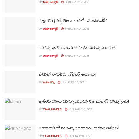
BY
లియో రిపోర్టర్
FEBRUARY 2, 2021
షర్మిల కొత్త పార్టీ తెలంగాణలోనే.. ఎందుకంటే?
BY
లియో రిపోర్టర్
JANUARY 24, 2021
జగనన్న వదిలిన బాణమా? వదిలించుకున్న బాణమా?
BY
లియో రిపోర్టర్
JANUARY 24, 2021
వేసవిలో సాగునీరు.. కేసీఆర్ ఆదేశాలు!
BY
లియో డెస్క్
JANUARY 19, 2021
జాతీయ రహదారిని దిగ్భంధించిన నిజామాబాద్ ‘పసుపు’ రైతు!
BY
CHAMUNDI G
JANUARY 10, 2021
వికారాబాద్‌లో వింత వ్యాధి కలకలం.. కారణం ఇదేనట!
BY
CHAMUNDI G
JANUARY 9, 2021