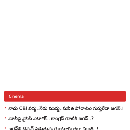
Cinema
నాడు CBI వద్దు..నేడు ముద్దు..సునీత పోరాటం గుర్తులేదా జగన్.!
మోదీపై వైసీపీ ఎటా*క్.. కాంగ్రెస్ గూటికి జగన్..?
జగన్‌ని టెన్షన్‌ పెడుతున్న గుంటూరు జిల్లా మంత్రి..!