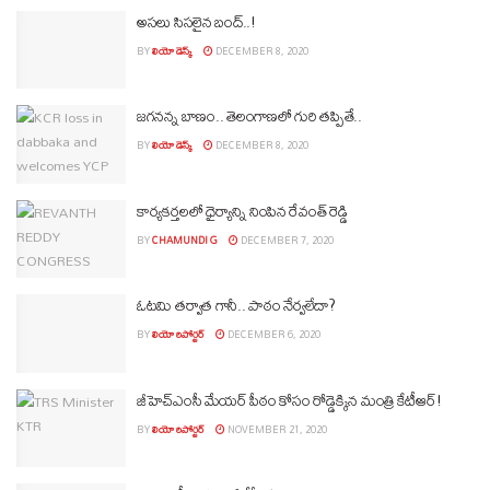
అసలు సిసలైన బంద్..!
BY
లియో డెస్క్
DECEMBER 8, 2020
జగనన్న బాణం.. తెలంగాణలో గురి తప్పితే..
BY
లియో డెస్క్
DECEMBER 8, 2020
కార్యకర్తలలో ధైర్యాన్ని నింపిన రేవంత్ రెడ్డి
BY
CHAMUNDI G
DECEMBER 7, 2020
ఓటమి తర్వాత గానీ.. పాఠం నేర్వలేదా?
BY
లియో రిపోర్టర్
DECEMBER 6, 2020
జీహెచ్ఎంసీ మేయ‌ర్ పీఠం కోసం రోడ్డెక్కిన‌ మంత్రి కేటీఆర్!
BY
లియో రిపోర్టర్
NOVEMBER 21, 2020