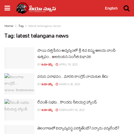
English
Home
Tag
latest telangana news
Tag:
latest telangana news
సాయి దత్త పీఠం ఆధ్వర్యంలో శ్రీ శివ విష్ణు ఆలయ నాందీ
ఉత్సవం.. అలరించిన సంగీత విభావరి
BY
లియో డెస్క్
APRIL 19, 2021
వరుస పరాభవం.. మారని కాంగ్రెస్ నాయకుల తీరు
BY
లియో డెస్క్
MARCH 20, 2021
రేవంత్ సభకు.. కొందరు సీనియర్ల హ్యాండ్
BY
లియో డెస్క్
FEBRUARY 16, 2021
తెలంగాణలో విద్యావ్యవస్థ పరిస్థితేంటి? సర్కారు చర్యలేంటి?