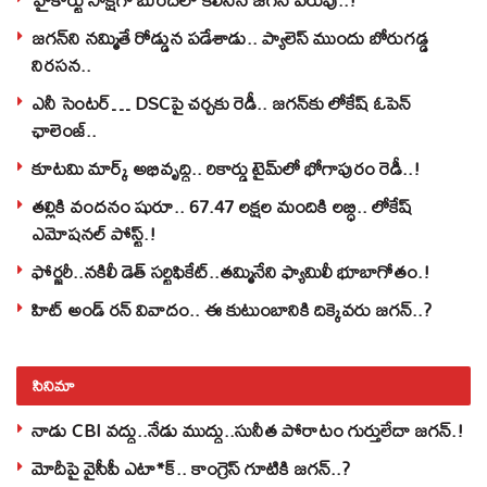
జగన్‌ని నమ్మితే రోడ్డున పడేశాడు.. ప్యాలెస్‌ ముందు బోరుగడ్డ
నిరసన..
ఎనీ సెంటర్‌… DSCపై చర్చకు రెడీ.. జగన్‌కు లోకేష్‌ ఓపెన్
ఛాలెంజ్..
కూటమి మార్క్ అభివృద్ధి.. రికార్డు టైమ్‌లో భోగాపురం రెడీ..!
తల్లికి వందనం షురూ.. 67.47 లక్షల మందికి లబ్ధి.. లోకేష్‌
ఎమోషనల్ పోస్ట్‌.!
ఫోర్జరీ..నకిలీ డెత్ సర్టిఫికేట్..తమ్మినేని ఫ్యామిలీ భూబాగోతం.!
హిట్ అండ్ రన్ వివాదం.. ఈ కుటుంబానికి దిక్కెవరు జగన్..?
సినిమా
నాడు CBI వద్దు..నేడు ముద్దు..సునీత పోరాటం గుర్తులేదా జగన్.!
మోదీపై వైసీపీ ఎటా*క్.. కాంగ్రెస్ గూటికి జగన్..?