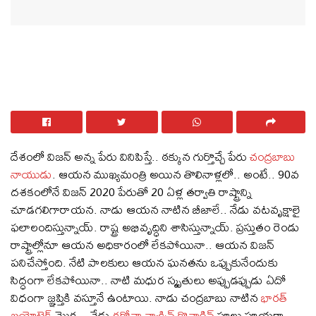
దేశంలో విజన్‌ అన్న పేరు వినిపిస్తే.. ఠక్కున గుర్తొచ్చే పేరు
చంద్రబాబు
నాయుడు
. ఆయన ముఖ్యమంత్రి అయిన తొలినాళ్లలో.. అంటే.. 90వ
దశకంలోనే విజన్‌ 2020 పేరుతో 20 ఏళ్ల తర్వాతి రాష్ట్రాన్ని
చూడగలిగారాయన. నాడు ఆయన నాటిన బీజాలే.. నేడు వటవృక్షాలై
ఫలాలందిస్తున్నాయ్‌. రాష్ట్ర అభివృద్ధిని శాసిస్తున్నాయ్‌. ప్రస్తుతం రెండు
రాష్ట్రాల్లోనూ ఆయన అధికారంలో లేకపోయినా.. ఆయన విజన్‌
పనిచేస్తోంది. నేటి పాలకులు ఆయన ఘనతను ఒప్పుకునేందుకు
సిద్ధంగా లేకపోయినా.. నాటి మధుర స్మృతులు అప్పుడప్పుడు ఏదో
విధంగా జ్ఞప్తికి వస్తూనే ఉంటాయి. నాడు చంద్రబాబు నాటిన
భారత్‌
బయోటెక్‌
మొక్క.. నేడు
కరోనా వ్యాక్సిన్‌ కొవాగ్జిన్‌
పూలు పూయగా..