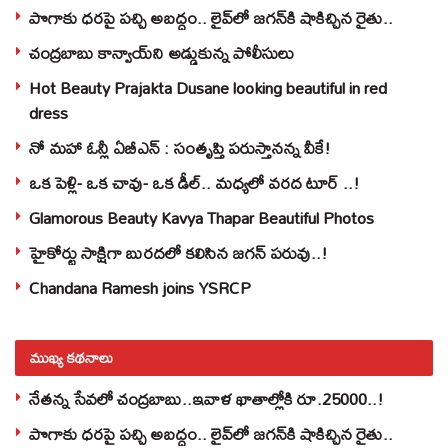
పొగాకు ధరపై పచ్చి అబద్దం.. లైవ్‌లో జగన్‌కి షాకిచ్చిన రైతు..
చంద్రబాబు కాన్వాయ్‌ని అడ్డుకున్న పోలీసులు
Hot Beauty Prajakta Dusane looking beautiful in red
dress
నో మహా ఓన్లీ ఏబీఎన్ : సంతృప్తి పరుస్తానన్న వీకే!
ఒక పెళ్లి- ఒక చావు- ఒక డీల్.. మధ్యలో వరద టూర్ ..!
Glamorous Beauty Kavya Thapar Beautiful Photos
హైకోర్టు సాక్షిగా బురదలో కలిసిన జగన్ పరువు..!
Chandana Ramesh joins YSRCP
ముఖ్య కథనాలు
నేతన్న సేవలో చంద్రబాబు..ఇవాళ ఖాతాల్లోకి రూ.25000..!
పొగాకు ధరపై పచ్చి అబద్దం.. లైవ్‌లో జగన్‌కి షాకిచ్చిన రైతు..