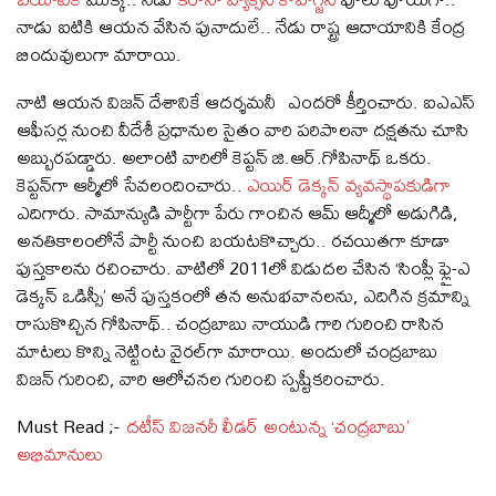
నాడు ఐటికి ఆయన వేసిన పునాదులే.. నేడు రాష్ట్ర ఆదాయానికి కేంద్ర
బిందువులుగా మారాయి.
నాటి ఆయన విజన్‌ దేశానికే ఆదర్శమనీ ఎందరో కీర్తించారు. ఐఎఎస్
ఆఫీసర్ల నుంచి వీదేశీ ప్రధానుల సైతం వారి పరిపాలనా దక్షతను చూసి
అబ్బురపడ్డారు. అలాంటి వారిలో కెప్టన్ జి.ఆర్.గోపినాథ్ ఒకరు.
కెప్టన్‌గా ఆర్మీలో సేవలందించారు..
ఎయిర్ డెక్కన్ వ్యవస్థాపకుడిగా
ఎదిగారు. సామాన్యుడి పార్టీగా పేరు గాంచిన ఆమ్ ఆద్మీలో అడుగిడి,
అనతికాలంలోనే పార్టీ నుంచి బయటకొచ్చారు.. రచయితగా కూడా
పుస్తకాలను రచించారు. వాటిలో 2011లో విడుదల చేసిన ‘సింప్లీ ఫ్లై-ఎ
డెక్కన్ ఒడిస్సీ’ అనే పుస్తకంలో తన అనుభవానలను, ఎదిగిన క్రమాన్ని
రాసుకొచ్చిన గోపినాథ్.. చంద్రబాబు నాయుడి గారి గురించి రాసిన
మాటలు కొన్ని నెట్టింట వైరల్‌గా మారాయి. అందులో చంద్రబాబు
విజన్ గురించి, వారి ఆలోచనల గురించి స్పష్టీకరించారు.
Must Read ;-
దటీస్ విజనరీ లీడర్ అంటున్న ‘చంద్రబాబు’
అభిమానులు