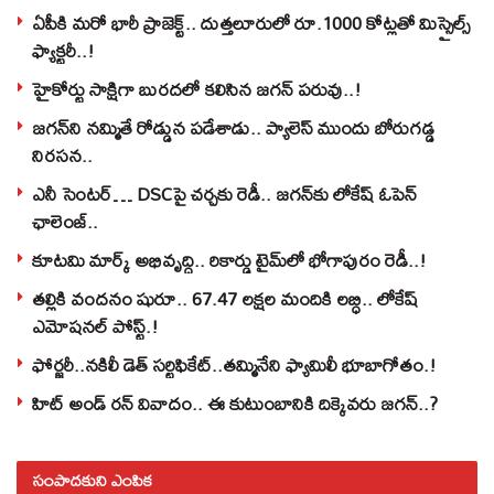
ఏపీకి మరో భారీ ప్రాజెక్ట్.. దుత్తలూరులో రూ.1000 కోట్లతో మిస్సైల్స్
ఫ్యాక్టరీ..!
హైకోర్టు సాక్షిగా బురదలో కలిసిన జగన్ పరువు..!
జగన్‌ని నమ్మితే రోడ్డున పడేశాడు.. ప్యాలెస్‌ ముందు బోరుగడ్డ
నిరసన..
ఎనీ సెంటర్‌… DSCపై చర్చకు రెడీ.. జగన్‌కు లోకేష్‌ ఓపెన్
ఛాలెంజ్..
కూటమి మార్క్ అభివృద్ధి.. రికార్డు టైమ్‌లో భోగాపురం రెడీ..!
తల్లికి వందనం షురూ.. 67.47 లక్షల మందికి లబ్ధి.. లోకేష్‌
ఎమోషనల్ పోస్ట్‌.!
ఫోర్జరీ..నకిలీ డెత్ సర్టిఫికేట్..తమ్మినేని ఫ్యామిలీ భూబాగోతం.!
హిట్ అండ్ రన్ వివాదం.. ఈ కుటుంబానికి దిక్కెవరు జగన్..?
సంపాదకుని ఎంపిక