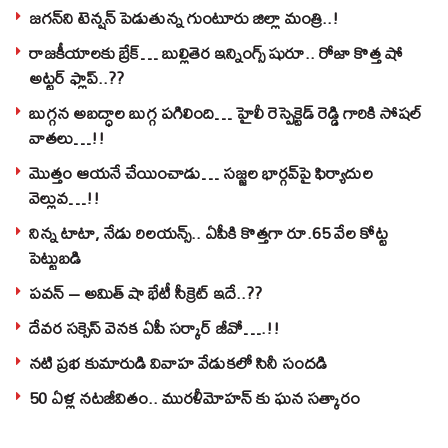
జగన్‌ని టెన్షన్‌ పెడుతున్న గుంటూరు జిల్లా మంత్రి..!
రాజకీయాలకు బ్రేక్… బుల్లితెర ఇన్నింగ్స్ షురూ.. రోజా కొత్త షో
అట్టర్ ఫ్లాప్..??
బుగ్గన అబద్ధాల బుగ్గ పగిలింది… హైలీ రెస్పెక్టెడ్‌ రెడ్డి గారికి సోషల్‌
వాతలు…!!
మొత్తం ఆయనే చేయించాడు… సజ్జల భార్గవ్‌పై ఫిర్యాదుల
వెల్లువ…!!
నిన్న టాటా, నేడు రిలయన్స్.. ఏపీకి కొత్తగా రూ.65 వేల కోట్ట
పెట్టుబడి
పవన్‌ – అమిత్‌ షా భేటీ సీక్రెట్‌ ఇదే..??
దేవర సక్సెస్‌ వెనక ఏపీ సర్కార్‌ జీవో….!!
నటి ప్రభ కుమారుడి వివాహ వేడుకలో సినీ సందడి
50 ఏళ్ల నటజీవితం.. మురళీమోహన్ కు ఘన సత్కారం