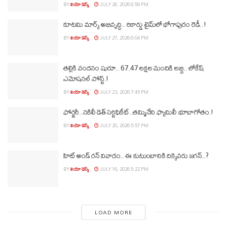
BY
లియో డెస్క్
JULY 28, 2026 6:59 PM
కూటమి మార్క్ అభివృద్ధి.. రికార్డు టైమ్‌లో భోగాపురం రెడీ..!
BY
లియో డెస్క్
JULY 27, 2026 6:04 PM
తల్లికి వందనం షురూ.. 67.47 లక్షల మందికి లబ్ధి.. లోకేష్‌
ఎమోషనల్ పోస్ట్‌.!
BY
లియో డెస్క్
JULY 23, 2026 7:45 PM
ఫోర్జరీ..నకిలీ డెత్ సర్టిఫికేట్..తమ్మినేని ఫ్యామిలీ భూబాగోతం.!
BY
లియో డెస్క్
JULY 20, 2026 5:57 PM
హిట్ అండ్ రన్ వివాదం.. ఈ కుటుంబానికి దిక్కెవరు జగన్..?
BY
లియో డెస్క్
JULY 16, 2026 5:22 PM
LOAD MORE