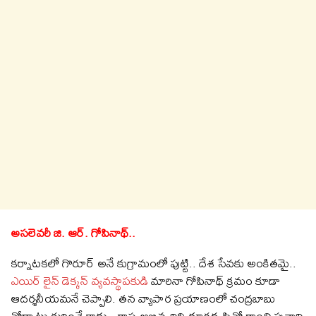
అసలెవరీ జి. ఆర్. గోపినాథ్..
కర్నాటకలో గొరూర్ అనే కుగ్రామంలో పుట్టి.. దేశ సేవకు అంకితమై..
ఎయిర్ లైన్ డెక్కన్ వ్యవస్థాపకుడి
మారినా గోపినాథ్ క్రమం కూడా
ఆదర్శనీయమనే చెప్పాలి. తన వ్యాపార ప్రయాణంలో చంద్రబాబు
తోడ్పాటు గురించే కాదు.. రాష్ట్ర అభివృద్ధిని దూరదృష్టితో గాంచి పునాది