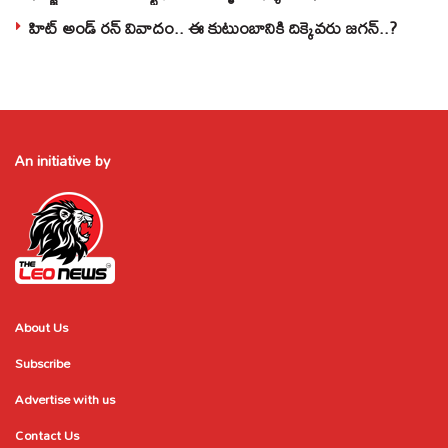
హిట్ అండ్ రన్ వివాదం.. ఈ కుటుంబానికి దిక్కెవరు జగన్..?
An initiative by
About Us
Subscribe
Advertise with us
Contact Us