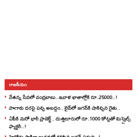
రాజకీయం
నేతన్న సేవలో చంద్రబాబు..ఇవాళ ఖాతాల్లోకి రూ.25000..!
పొగాకు ధరపై పచ్చి అబద్దం.. లైవ్‌లో జగన్‌కి షాకిచ్చిన రైతు..
ఏపీకి మరో భారీ ప్రాజెక్ట్.. దుత్తలూరులో రూ.1000 కోట్లతో మిస్సైల్స్
ఫ్యాక్టరీ..!
హైకోర్టు సాక్షిగా బురదలో కలిసిన జగన్ పరువు..!