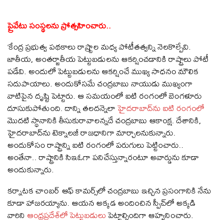
ప్రైవేటు సంస్థలను ప్రోత్సహించారు..
‘కేంద్ర ప్రభుత్వ పథకాలు రాష్ర్టాల మధ్య పోటీతత్వన్ని నెలకొల్పేవి.
జాతీయ, అంతర్జాతీయ పెట్టుబడులను ఆకర్షించడానికి రాష్ట్రాలు పోటీ
పడేవి. అందులో పెట్టుబడులను ఆకర్షించే ముఖ్య సాధనం మౌలిక
సదుపాయాలు. అందుకోసమే చంద్రబాబు నాయుడు ముఖ్యంగా
వాటిపైన దృష్టి పెట్టారు. ఆ సమయంలో ఐటి రంగంలో బెంగళూరు
దూసుకుపోతుంది. దాన్ని తలదన్నెలా
హైదరాబాద్‌ను ఐటి రంగంలో
మొదటి స్థానానికి తీసుకురావాలన్నదే చంద్రబాబు ఆకాంక్ష. దేశానికి,
హైదరాబాద్‌ను టెక్నాలజీ రాజధానిగా మార్చాలనుకున్నారు.
అందుకోసం రాష్ట్రాన్ని ఐటి రంగంలో పరుగులు పెట్టించారు..
అంతేనా.. రాష్ట్రానికి సిఇఓగా పనిచేస్తున్నారంటూ అవార్డును కూడా
అందుకున్నారు.
కర్నాటక చాంబర్ ఆఫ్ కామర్స్‌లో చంద్రబాబు ఇచ్చిన ప్రసంగానికి నేను
కూడా హాజరయ్యాను. ఆయన అక్కడ అందించిన స్పీచ్‌లో అక్కడి
వారిని
ఆంధ్రప్రదేశ్‌లో పెట్టుబడులు
పెట్టాల్సిందిగా ఆహ్వనించారు.