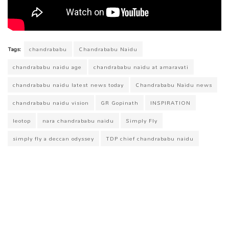
Tags:
chandrababu
Chandrababu Naidu
chandrababu naidu age
chandrababu naidu at amaravati
chandrababu naidu latest news today
Chandrababu Naidu news
chandrababu naidu vision
GR Gopinath
INSPIRATION
leotop
nara chandrababu naidu
Simply Fly
simply fly a deccan odyssey
TDP chief chandrababu naidu