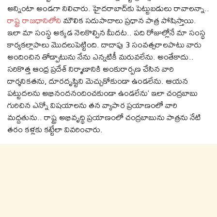
అన్నింటా అండగా నిలిచారు. హైదరాబాద్‌కు పెట్టుబడులు రావాలన్నా..
రాష్ట్ర రాజధానిలోని
మౌలిక సదుపాదాలు ప్రధాన పాత్ర పోషిస్తాయి.
ఇలా మా సంస్థ అక్కడ నెలకొల్పిన మీదట.. పది రోజుల్లోనే మా సంస్థ
కార్యకల్లాపాలు మొదలుపెట్టింది. దాదాపు 3 సంవత్సరాలపాటు వారు
అందించిన తోడ్పాటును నేను ఎన్నటికీ మరువలేను. అంతేకాదు..
సరికొత్త ఆంధ్ర ప్రదేశ్ నిర్మాణానికి అంకురార్పణ చేసిన వారి
దార్శనికతను, దూరదృష్టిని మెచ్చుకోకుండా ఉండలేను. ఆయన
పట్టుదలను అభినందనందించకుండా ఉండలేను’ ఇలా చంద్రబాబు
గురిచిన ఎన్నో విషయాలను తన వ్యాపార ప్రయాణంలో వారి
మద్దతును.. రాష్ట్ర అభివృద్థి ప్రయాణంలో చంద్రబాబును పాత్రను నేటి
తరం కళ్లకు కట్టేలా వివరించారు.