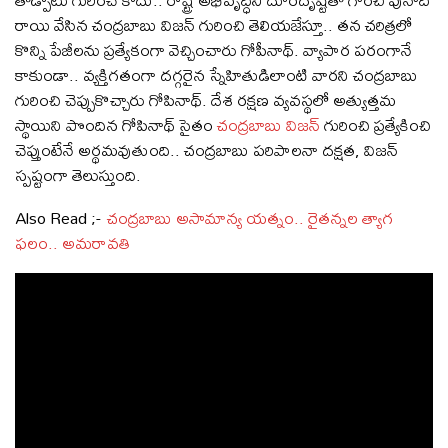
రాయి వేసిన చంద్రబాబు విజన్ గురించి తెలియజేస్తూ.. తన చరిత్రలో
కొన్ని పేజీలను ప్రత్యేకంగా వెచ్చించారు గోపీనాథ్. వ్యాపార పరంగానే
కాకుండా.. వ్యక్తిగతంగా దగ్గరైన స్నేహితుడిలాంటి వారని చంద్రబాబు
గురించి చెప్పుకొచ్చారు గోపినాథ్. దేశ రక్షణ వ్యవస్థలో అత్యుత్తమ
స్థాయిని పొందిన గోపినాథ్ సైతం
చంద్రబాబు విజన్
గురించి ప్రత్యేకించి
చెప్తుంటేనే అర్థమవుతుంది.. చంద్రబాబు పరిపాలనా దక్షత, విజన్
స్పష్టంగా తెలుస్తుంది.
Also Read ;-
చంద్రబాబు అసామాన్య యత్నం.. రైతన్నల త్యాగ
ఫలం.. అమరావతి