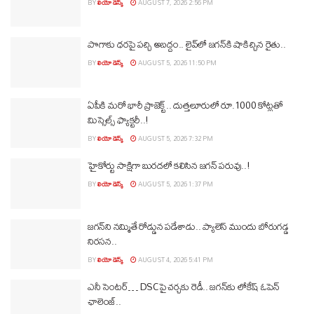
BY
లియో డెస్క్
AUGUST 7, 2026 2:56 PM
పొగాకు ధరపై పచ్చి అబద్దం.. లైవ్‌లో జగన్‌కి షాకిచ్చిన రైతు..
BY
లియో డెస్క్
AUGUST 5, 2026 11:50 PM
ఏపీకి మరో భారీ ప్రాజెక్ట్.. దుత్తలూరులో రూ.1000 కోట్లతో
మిస్సైల్స్ ఫ్యాక్టరీ..!
BY
లియో డెస్క్
AUGUST 5, 2026 7:32 PM
హైకోర్టు సాక్షిగా బురదలో కలిసిన జగన్ పరువు..!
BY
లియో డెస్క్
AUGUST 5, 2026 1:37 PM
జగన్‌ని నమ్మితే రోడ్డున పడేశాడు.. ప్యాలెస్‌ ముందు బోరుగడ్డ
నిరసన..
BY
లియో డెస్క్
AUGUST 4, 2026 5:41 PM
ఎనీ సెంటర్‌… DSCపై చర్చకు రెడీ.. జగన్‌కు లోకేష్‌ ఓపెన్
ఛాలెంజ్..