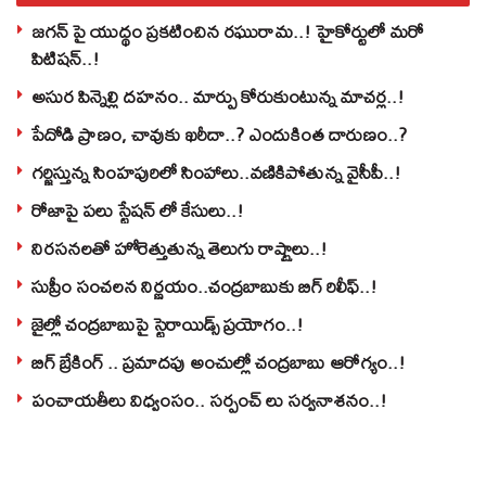
జగన్ పై యుద్థం ప్రకటించిన రఘురామ..! హైకోర్టులో మరో
పిటిషన్..!
అసుర పిన్నెల్లి దహనం.. మార్పు కోరుకుంటున్న మాచర్ల..!
పేదోడి ప్రాణం, చావుకు ఖరీదా..? ఎందుకింత దారుణం..?
గర్జిస్తున్న సింహపురిలో సింహాలు..వణికిపోతున్న వైసీపీ..!
రోజాపై పలు స్టేషన్ లో కేసులు..!
నిరసనలతో హోరెత్తుతున్న తెలుగు రాష్ట్రాలు..!
సుప్రీం సంచలన నిర్ణయం..చంద్రబాబుకు బిగ్ రిలీఫ్..!
జైల్లో చంద్రబాబుపై స్టెరాయిడ్స్ ప్రయోగం..!
బిగ్ బ్రేకింగ్ .. ప్రమాదపు అంచుల్లో చంద్రబాబు ఆరోగ్యం..!
పంచాయతీలు విధ్వంసం.. సర్పంచ్ లు సర్వనాశనం..!