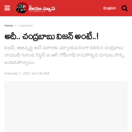
English
Home
inspiration
అదీ.. చంద్రబాబు విజన్ అంటే..!
విజన్, అభివృద్థి అనే పదాలకు పర్యాయపదంగా నిలిచిన చంద్రబాబు
నాయుడి గురించి కెప్టెన్ జి.ఆర్.గోపీనాథ్ రాసుకొచ్చిన మాటలు కొన్ని
బయటకొచ్చాయి.
February 1, 2021 at 6:00 AM