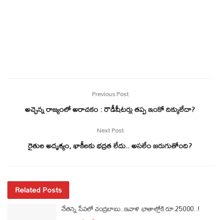
Previous Post
అచ్చెన్న రాజ్యంలో అరాచకం : రౌడీషీటర్లు తప్ప ఇంకో దిక్కులేదా?
Next Post
రైతుల అదృశ్యం, ఖాకీల‌కు భ‌ద్ర‌త లేదు.. అస‌లేం జ‌రుగుతోంది?
Related Posts
నేతన్న సేవలో చంద్రబాబు..ఇవాళ ఖాతాల్లోకి రూ.25000..!