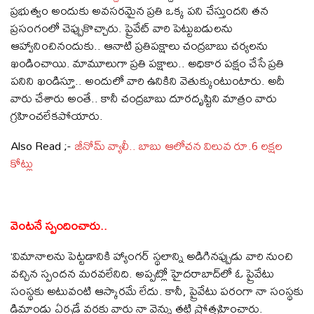
ప్రభుత్వం అందుకు అవసరమైన ప్రతి ఒక్క పని చేస్తుందని తన
ప్రసంగంలో చెప్పుకొచ్చారు. ప్రైవేట్ వారి పెట్టుబడులను
ఆహ్వానించినందుకు.. ఆనాటి ప్రతిపక్షాలు చంద్రబాబు చర్యలను
ఖండించాయి. మామూలుగా ప్రతి పక్షాలు.. అధికార పక్షం చేసే ప్రతి
పనిని ఖండిస్తూ.. అందులో వారి ఉనికిని వెతుక్కుంటుంటారు. అదీ
వారు చేశారు అంతే.. కానీ చంద్రబాబు దూరదృష్టిని మాత్రం వారు
గ్రహించలేకపోయారు.
Also Read ;-
జీనోమ్ వ్యాలీ.. బాబు ఆలోచన విలువ రూ.6 లక్షల
కోట్లు
వెంటనే స్పందించారు..
‘విమానాలను పెట్టడానికి హ్యాంగర్ స్థలాన్ని అడిగినప్పుడు వారి నుంచి
వచ్చిన స్పందన మరవలేనిది. అప్పట్లో హైదరాబాద్‌లో ఓ ప్రైవేటు
సంస్థకు అటువంటి ఆస్కారమే లేదు. కానీ, ప్రైవేటు పరంగా నా సంస్థకు
డిమాండు ఏర్పడే వరకు వారు నా వెన్ను తట్టి ప్రోత్సహించారు.