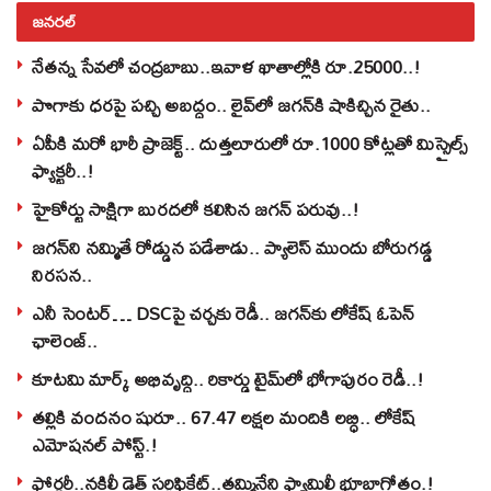
జనరల్
నేతన్న సేవలో చంద్రబాబు..ఇవాళ ఖాతాల్లోకి రూ.25000..!
పొగాకు ధరపై పచ్చి అబద్దం.. లైవ్‌లో జగన్‌కి షాకిచ్చిన రైతు..
ఏపీకి మరో భారీ ప్రాజెక్ట్.. దుత్తలూరులో రూ.1000 కోట్లతో మిస్సైల్స్
ఫ్యాక్టరీ..!
హైకోర్టు సాక్షిగా బురదలో కలిసిన జగన్ పరువు..!
జగన్‌ని నమ్మితే రోడ్డున పడేశాడు.. ప్యాలెస్‌ ముందు బోరుగడ్డ
నిరసన..
ఎనీ సెంటర్‌… DSCపై చర్చకు రెడీ.. జగన్‌కు లోకేష్‌ ఓపెన్
ఛాలెంజ్..
కూటమి మార్క్ అభివృద్ధి.. రికార్డు టైమ్‌లో భోగాపురం రెడీ..!
తల్లికి వందనం షురూ.. 67.47 లక్షల మందికి లబ్ధి.. లోకేష్‌
ఎమోషనల్ పోస్ట్‌.!
ఫోర్జరీ..నకిలీ డెత్ సర్టిఫికేట్..తమ్మినేని ఫ్యామిలీ భూబాగోతం.!