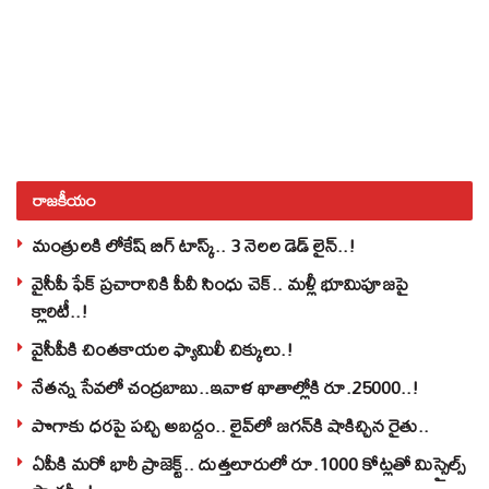
రాజకీయం
మంత్రులకి లోకేష్‌ బిగ్‌ టాస్క్‌.. 3 నెలల డెడ్‌ లైన్‌..!
వైసీపీ ఫేక్ ప్రచారానికి పీవీ సింధు చెక్.. మళ్లీ భూమిపూజపై
క్లారిటీ..!
వైసీపీకి చింతకాయల ఫ్యామిలీ చిక్కులు.!
నేతన్న సేవలో చంద్రబాబు..ఇవాళ ఖాతాల్లోకి రూ.25000..!
పొగాకు ధరపై పచ్చి అబద్దం.. లైవ్‌లో జగన్‌కి షాకిచ్చిన రైతు..
ఏపీకి మరో భారీ ప్రాజెక్ట్.. దుత్తలూరులో రూ.1000 కోట్లతో మిస్సైల్స్