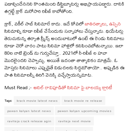
పడాల్సిందేననని కొంతమంది డిస్ట్రిబ్యూటర్లు అభిప్రాయపడ్డారు. దానికి
తగ్గట్టే క్రాక్ మరోసారి రిలీజ్ కాబోతోంది.
క్రాక్, వకీల్ సాబ్ సినిమాలే కాదు. ఇదే కోవలో
జాతిరత్నాలు
,
ఉప్పెన
సినిమాల్ని కూడా రిలీజ్ చేసేందుకు సన్నాహాలు చేస్తున్నారు. థియేటర్లు
తెరుచుకున్న తర్వాత స్క్రీన్స్ అందుబాటులో ఉంటే ఈ రెండు సినిమాలు
కూడా చెరో వారం పాటు సినిమా హాళ్లలో కనిపించబోతున్నాయి. ఇలా
80ల నాటి ట్రెండ్ ను గుర్తుచేస్తూ.. 2021లో రీ-రిలీజ్ ల హవా
మొదలైందని చెప్పొచ్చు. అయితే ఇదంతా తాత్కాలికం మాత్రమే. ఓ
మోస్తరు సినిమాలు ఎప్పుడైతే విడుదలకు సిద్ధమౌతాయో.. అప్పుడిక ఈ
పాత సినిమాలన్నీ తిరిగి వెనక్కి వచ్చేస్తాయన్నమాట.
Must Read ;-
అనిల్ రావిపూడితో సినిమా పై బాలయ్య క్లారిటీ
Tags:
krack movie latest news
krack movie re release
pawan kalyan latest news
pawan kalyan upcoming movies
raviteja crack release agin
raviteja next movie