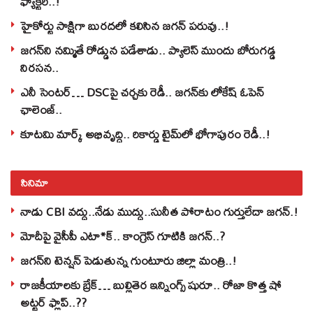
ఫ్యాక్టరీ..!
హైకోర్టు సాక్షిగా బురదలో కలిసిన జగన్ పరువు..!
జగన్‌ని నమ్మితే రోడ్డున పడేశాడు.. ప్యాలెస్‌ ముందు బోరుగడ్డ
నిరసన..
ఎనీ సెంటర్‌… DSCపై చర్చకు రెడీ.. జగన్‌కు లోకేష్‌ ఓపెన్
ఛాలెంజ్..
కూటమి మార్క్ అభివృద్ధి.. రికార్డు టైమ్‌లో భోగాపురం రెడీ..!
సినిమా
నాడు CBI వద్దు..నేడు ముద్దు..సునీత పోరాటం గుర్తులేదా జగన్.!
మోదీపై వైసీపీ ఎటా*క్.. కాంగ్రెస్ గూటికి జగన్..?
జగన్‌ని టెన్షన్‌ పెడుతున్న గుంటూరు జిల్లా మంత్రి..!
రాజకీయాలకు బ్రేక్… బుల్లితెర ఇన్నింగ్స్ షురూ.. రోజా కొత్త షో
అట్టర్ ఫ్లాప్..??