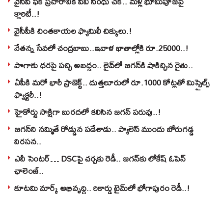
వైసీపీ ఫేక్ ప్రచారానికి పీవీ సింధు చెక్.. మళ్లీ భూమిపూజపై
క్లారిటీ..!
వైసీపీకి చింతకాయల ఫ్యామిలీ చిక్కులు.!
నేతన్న సేవలో చంద్రబాబు..ఇవాళ ఖాతాల్లోకి రూ.25000..!
పొగాకు ధరపై పచ్చి అబద్దం.. లైవ్‌లో జగన్‌కి షాకిచ్చిన రైతు..
ఏపీకి మరో భారీ ప్రాజెక్ట్.. దుత్తలూరులో రూ.1000 కోట్లతో మిస్సైల్స్
ఫ్యాక్టరీ..!
హైకోర్టు సాక్షిగా బురదలో కలిసిన జగన్ పరువు..!
జగన్‌ని నమ్మితే రోడ్డున పడేశాడు.. ప్యాలెస్‌ ముందు బోరుగడ్డ
నిరసన..
ఎనీ సెంటర్‌… DSCపై చర్చకు రెడీ.. జగన్‌కు లోకేష్‌ ఓపెన్
ఛాలెంజ్..
కూటమి మార్క్ అభివృద్ధి.. రికార్డు టైమ్‌లో భోగాపురం రెడీ..!