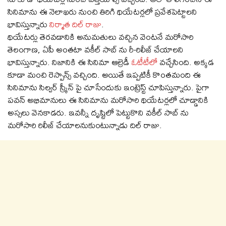
సినిమాను ఈ నెలాఖరు నుంచి తిరిగి థియేటర్లలో ప్రవేశపెట్టాలని
భావిస్తున్నారు
నిర్మాత దిల్ రాజు
.
థియేటర్లు తెరవడానికి అనుమతులు వచ్చిన వెంటనే మరోసారి
తెలంగాణ, ఏపీ అంతటా వకీల్ సాబ్ ను రీ-రిలీజ్ చేయాలని
భావిస్తున్నారు. నిజానికి ఈ సినిమా ఆల్రెడీ
ఓటీటీలో
వచ్చేసింది. అక్కడ
కూడా మంచి రెస్పాన్స్ వచ్చింది. అయితే ఇప్పటికీ కొంతమంది ఈ
సినిమాను సిల్వర్ స్క్రీన్ పై చూసేందుకు ఇంట్రెస్ట్ చూపిస్తున్నారు. పైగా
పవన్ అభిమానులు ఈ సినిమాను మరోసారి థియేటర్లలో చూడ్డానికి
అస్సలు వెనకాడరు. ఇవన్నీ దృష్టిలో పెట్టుకొని వకీల్ సాబ్ ను
మరోసారి రిలీజ్ చేయాలనుకుంటున్నాడు దిల్ రాజు.