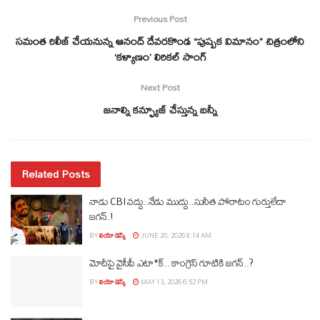
Previous Post
సమంత రిలీజ్ చేయనున్న ఆనంద్ దేవరకొండ “పుష్పక విమానం” చిత్రంలోని
‘కళ్యాణం’ లిరికల్ సాంగ్
Next Post
జనాల్ని కన్ఫ్యూజ్ చేస్తున్న బన్నీ
Related Posts
నాడు CBI వద్దు..నేడు ముద్దు..సునీత పోరాటం గుర్తులేదా
జగన్.!
BY
లియో డెస్క్
JUNE 20, 2026 8:14 AM
మోదీపై వైసీపీ ఎటా*క్.. కాంగ్రెస్ గూటికి జగన్..?
BY
లియో డెస్క్
MAY 13, 2026 6:52 PM