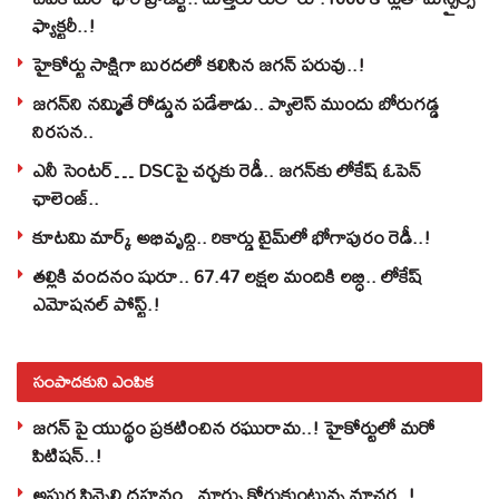
ఫ్యాక్టరీ..!
హైకోర్టు సాక్షిగా బురదలో కలిసిన జగన్ పరువు..!
జగన్‌ని నమ్మితే రోడ్డున పడేశాడు.. ప్యాలెస్‌ ముందు బోరుగడ్డ
నిరసన..
ఎనీ సెంటర్‌… DSCపై చర్చకు రెడీ.. జగన్‌కు లోకేష్‌ ఓపెన్
ఛాలెంజ్..
కూటమి మార్క్ అభివృద్ధి.. రికార్డు టైమ్‌లో భోగాపురం రెడీ..!
తల్లికి వందనం షురూ.. 67.47 లక్షల మందికి లబ్ధి.. లోకేష్‌
ఎమోషనల్ పోస్ట్‌.!
సంపాదకుని ఎంపిక
జగన్ పై యుద్థం ప్రకటించిన రఘురామ..! హైకోర్టులో మరో
పిటిషన్..!
అసుర పిన్నెల్లి దహనం.. మార్పు కోరుకుంటున్న మాచర్ల..!