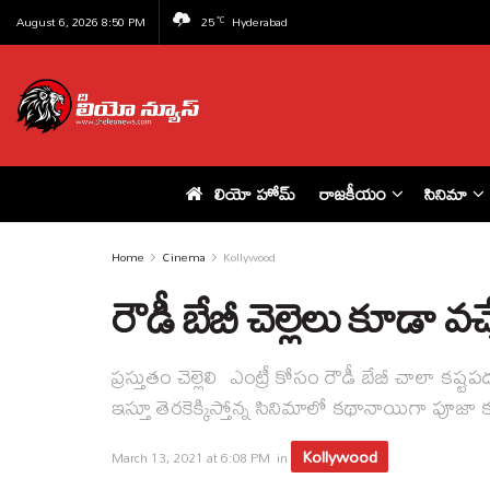
August 6, 2026 8:50 PM
25
Hyderabad
°C
లియో హోమ్
రాజకీయం
సినిమా
Home
Cinema
Kollywood
రౌడీ బేబీ చెల్లెలు కూడా వచ
ప్రస్తుతం చెల్లెలి ఎంట్రీ కోసం రౌడీ బేబీ చాలా కష్టప
ఇస్తూ తెరకెక్కిస్తోన్న సినిమాలో కథానాయిగా పూజా కణ
Kollywood
March 13, 2021 at 6:08 PM
in