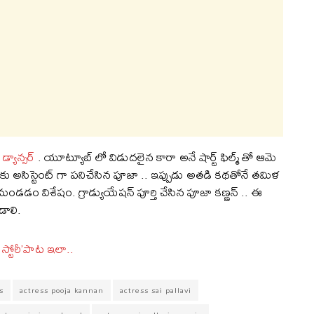
్యాన్సర్
. యూట్యూబ్ లో విడుదలైన కారా అనే షార్ట్ ఫిల్మ్ తో ఆమె
కు అసిస్టెంట్ గా పనిచేసిన పూజా .. ఇప్పుడు అతడి కథతోనే తమిళ
వనుండడం విశేషం. గ్రాడ్యుయేషన్ పూర్తి చేసిన పూజా కణ్ణన్ .. ఈ
డాలి.
 స్టోరీ’పాట ఇలా..
s
actress pooja kannan
actress sai pallavi