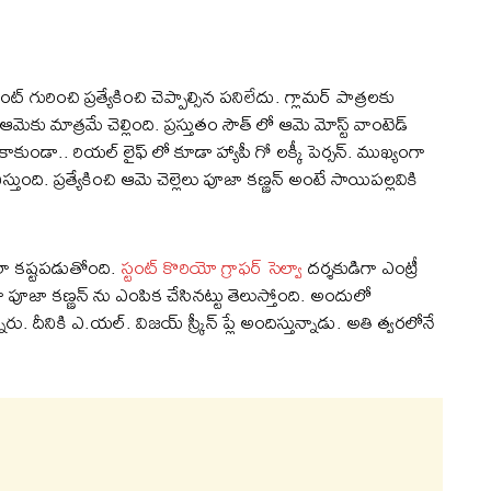
ట్ గురించి ప్రత్యేకించి చెప్పాల్సిన పనిలేదు. గ్లామర్ పాత్రలకు
కు మాత్రమే చెల్లింది. ప్రస్తుతం సౌత్ లో ఆమె మోస్ట్ వాంటెడ్
ాకుండా.. రియల్ లైఫ్ లో కూడా హ్యాపీ గో లక్కీ పెర్సన్. ముఖ్యంగా
స్తుంది. ప్రత్యేకించి ఆమె చెల్లెలు పూజా కణ్ణన్ అంటే సాయిపల్లవికి
చాలా కష్టపడుతోంది.
స్టంట్ కొరియో గ్రాఫర్ సెల్వా
దర్శకుడిగా ఎంట్రీ
గా పూజా కణ్ణన్ ను ఎంపిక చేసినట్టు తెలుస్తోంది. అందులో
ారు. దీనికి ఎ.యల్. విజయ్ స్ర్కీన్ ప్లే అందిస్తున్నాడు. అతి త్వరలోనే