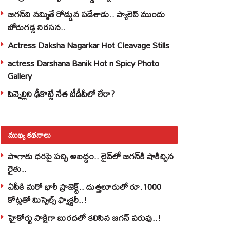
జగన్‌ని నమ్మితే రోడ్డున పడేశాడు.. ప్యాలెస్‌ ముందు
బోరుగడ్డ నిరసన..
Actress Daksha Nagarkar Hot Cleavage Stills
actress Darshana Banik Hot n Spicy Photo
Gallery
పిన్నెల్లిని ఢీకొట్టే నేత టీడీపీలో లేరా?
ముఖ్య కథనాలు
పొగాకు ధరపై పచ్చి అబద్దం.. లైవ్‌లో జగన్‌కి షాకిచ్చిన
రైతు..
ఏపీకి మరో భారీ ప్రాజెక్ట్.. దుత్తలూరులో రూ.1000
కోట్లతో మిస్సైల్స్ ఫ్యాక్టరీ..!
హైకోర్టు సాక్షిగా బురదలో కలిసిన జగన్ పరువు..!