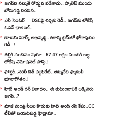
జగన్‌ని నమ్మితే రోడ్డున పడేశాడు.. ప్యాలెస్‌ ముందు
బోరుగడ్డ నిరసన..
ఎనీ సెంటర్‌… DSCపై చర్చకు రెడీ.. జగన్‌కు లోకేష్‌
ఓపెన్ ఛాలెంజ్..
కూటమి మార్క్ అభివృద్ధి.. రికార్డు టైమ్‌లో భోగాపురం
రెడీ..!
తల్లికి వందనం షురూ.. 67.47 లక్షల మందికి లబ్ధి..
లోకేష్‌ ఎమోషనల్ పోస్ట్‌.!
ఫోర్జరీ..నకిలీ డెత్ సర్టిఫికేట్..తమ్మినేని ఫ్యామిలీ
భూబాగోతం.!
హిట్ అండ్ రన్ వివాదం.. ఈ కుటుంబానికి దిక్కెవరు
జగన్..?
మాజీ మంత్రి సీదిరి కొడుకు హిట్ అండ్ రన్ కేసు..CC
టీవీతో బయటపడ్డ హైడ్రామా..