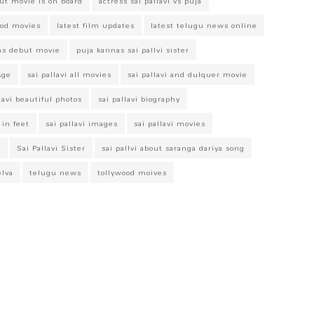
but movie is on board
actress sai pallavi vs puja
ood movies
latest film updates
latest telugu news online
ns debut movie
puja kannas sai pallvi sister
Age
sai pallavi all movies
sai pallavi and dulquer movie
lavi beautiful photos
sai pallavi biography
 in feet
sai pallavi images
sai pallavi movies
s
Sai Pallavi Sister
sai pallvi about saranga dariya song
elva
telugu news
tollywood moives