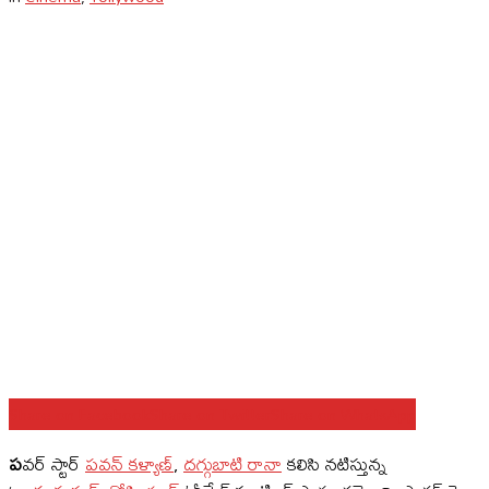
Share on Facebook
Share on Twitter
Share on WhatsApp
ప
వర్ స్టార్
పవన్ కళ్యాణ్
,
దగ్గుబాటి రానా
కలిసి నటిస్తున్న