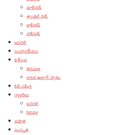
మాలీవుడ్
శాండల్ వుడ్
బాలీవుడ్
హాలీవుడ్
జనరల్
సంపాదకీయం
విశ్లేషణ
తిరుమల
దాసరి అల్వార్ స్వామి
సినీ సమీక్ష
గ్యాలరీలు
జనరల్
సినిమా
మహిళ
సంస్కృతి