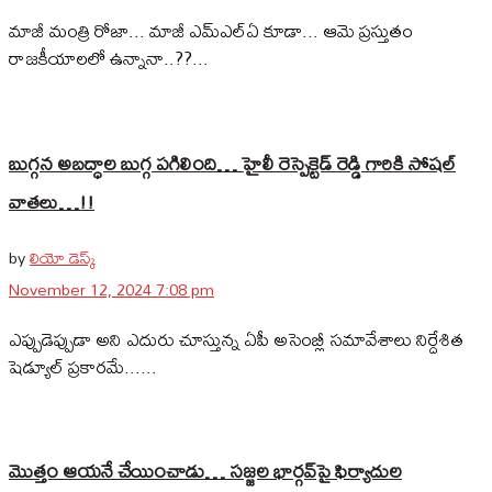
మాజీ మంత్రి రోజా... మాజీ ఎమ్‌ఎల్‌ఏ కూడా... ఆమె ప్రస్తుతం
రాజకీయాలలో ఉన్నానా..??...
బుగ్గన అబద్ధాల బుగ్గ పగిలింది… హైలీ రెస్పెక్టెడ్‌ రెడ్డి గారికి సోషల్‌
వాతలు…!!
by
లియో డెస్క్
November 12, 2024 7:08 pm
ఎప్పుడెప్పుడా అని ఎదురు చూస్తున్న ఏపీ అసెంబ్లీ సమావేశాలు నిర్దేశిత
షెడ్యూల్ ప్రకారమే......
మొత్తం ఆయనే చేయించాడు… సజ్జల భార్గవ్‌పై ఫిర్యాదుల