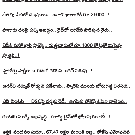
నేతన్న సేవలో చంద్రబాబు..ఇవాళ ఖాతాల్లోకి రూ.25000..!
పొగాకు ధరపై పచ్చి అబద్దం.. లైవ్‌లో జగన్‌కి షాకిచ్చిన రైతు..
ఏపీకి మరో భారీ ప్రాజెక్ట్.. దుత్తలూరులో రూ.1000 కోట్లతో మిస్సైల్స్
ఫ్యాక్టరీ..!
హైకోర్టు సాక్షిగా బురదలో కలిసిన జగన్ పరువు..!
జగన్‌ని నమ్మితే రోడ్డున పడేశాడు.. ప్యాలెస్‌ ముందు బోరుగడ్డ నిరసన..
ఎనీ సెంటర్‌… DSCపై చర్చకు రెడీ.. జగన్‌కు లోకేష్‌ ఓపెన్ ఛాలెంజ్..
కూటమి మార్క్ అభివృద్ధి.. రికార్డు టైమ్‌లో భోగాపురం రెడీ..!
తల్లికి వందనం షురూ.. 67.47 లక్షల మందికి లబ్ధి.. లోకేష్‌ ఎమోషనల్