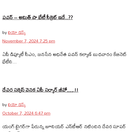
పవన్‌ – అమిత్‌ షా భేటీ సీక్రెట్‌ ఇదే..??
by
లియో డెస్క్
November 7, 2024 7:25 pm
ఏపీ డిప్యూటీ సీఎం, జనసేన అధినేత పవన్ కల్యాణ్ బుధవారం కేబినెట్
భేటీని...
దేవర సక్సెస్‌ వెనక ఏపీ సర్కార్‌ జీవో….!!
by
లియో డెస్క్
October 7, 2024 6:47 pm
యంగ్‌ టైగర్‌గా పేరున్న జూనియర్‌ ఎన్‌టీఆర్‌ నటించిన దేవర సూపర్‌