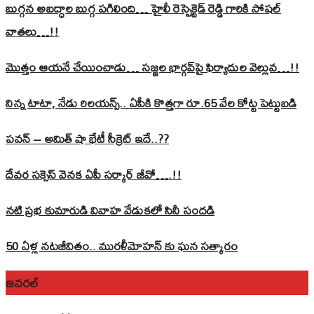
బుగ్గన అబద్ధాల బుగ్గ పగిలింది… హైలీ రెస్పెక్టెడ్‌ రెడ్డి గారికి సోషల్‌
వాతలు…!!
మొత్తం ఆయనే చేయించాడు… సజ్జల భార్గవ్‌పై ఫిర్యాదుల వెల్లువ…!!
నిన్న టాటా, నేడు రిలయన్స్.. ఏపీకి కొత్తగా రూ.65 వేల కోట్ట పెట్టుబడి
పవన్‌ – అమిత్‌ షా భేటీ సీక్రెట్‌ ఇదే..??
దేవర సక్సెస్‌ వెనక ఏపీ సర్కార్‌ జీవో….!!
నటి ప్రభ కుమారుడి వివాహ వేడుకలో సినీ సందడి
50 ఏళ్ల నటజీవితం.. మురళీమోహన్ కు ఘన సత్కారం
జనరల్