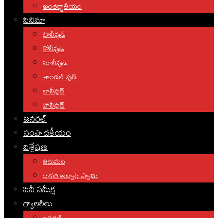
అంతర్జాతీయం
సినిమా
టాలీవుడ్
కోలీవుడ్
మాలీవుడ్
శాండల్ వుడ్
బాలీవుడ్
హాలీవుడ్
జనరల్
సంపాదకీయం
విశ్లేషణ
తిరుమల
దాసరి అల్వార్ స్వామి
సినీ సమీక్ష
గ్యాలరీలు
జనరల్