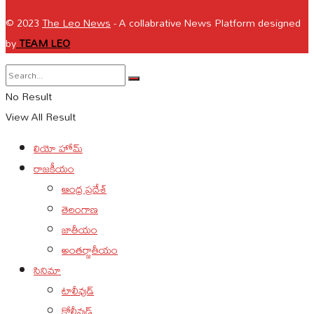
© 2023
The Leo News
- A collabrative News Platform designed
by
TEAM LEO
No Result
View All Result
లియో హోమ్
రాజకీయం
ఆంధ్ర ప్రదేశ్
తెలంగాణ
జాతీయం
అంతర్జాతీయం
సినిమా
టాలీవుడ్
కోలీవుడ్