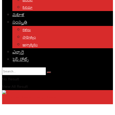
సినిమా
మహిళ
సంస్కృతి
కళలు
సాహిత్యం
ఆధ్యాత్మికం
ఎన్నారై
ప్రెస్ నోట్స్
No Result
View All Result
English