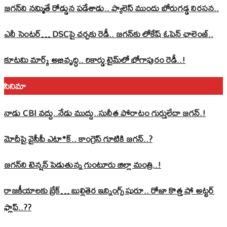
జగన్‌ని నమ్మితే రోడ్డున పడేశాడు.. ప్యాలెస్‌ ముందు బోరుగడ్డ నిరసన..
ఎనీ సెంటర్‌… DSCపై చర్చకు రెడీ.. జగన్‌కు లోకేష్‌ ఓపెన్ ఛాలెంజ్..
కూటమి మార్క్ అభివృద్ధి.. రికార్డు టైమ్‌లో భోగాపురం రెడీ..!
సినిమా
నాడు CBI వద్దు..నేడు ముద్దు..సునీత పోరాటం గుర్తులేదా జగన్.!
మోదీపై వైసీపీ ఎటా*క్.. కాంగ్రెస్ గూటికి జగన్..?
జగన్‌ని టెన్షన్‌ పెడుతున్న గుంటూరు జిల్లా మంత్రి..!
రాజకీయాలకు బ్రేక్… బుల్లితెర ఇన్నింగ్స్ షురూ.. రోజా కొత్త షో అట్టర్
ఫ్లాప్..??