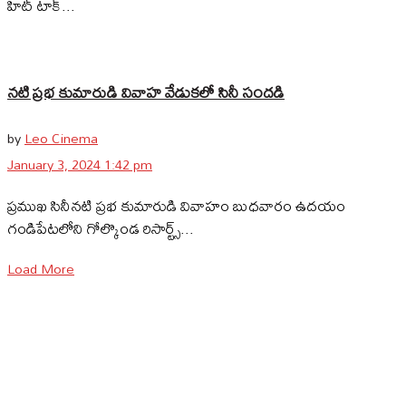
హిట్‌ టాక్‌...
నటి ప్రభ కుమారుడి వివాహ వేడుకలో సినీ సందడి
by
Leo Cinema
January 3, 2024 1:42 pm
ప్రముఖ సినీనటి ప్రభ కుమారుడి వివాహం బుధవారం ఉదయం
గండిపేటలోని గోల్కొండ రిసార్ట్స్...
Load More