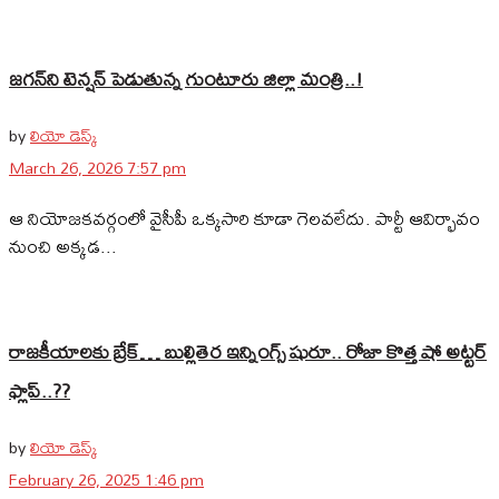
జగన్‌ని టెన్షన్‌ పెడుతున్న గుంటూరు జిల్లా మంత్రి..!
by
లియో డెస్క్
March 26, 2026 7:57 pm
ఆ నియోజకవర్గంలో వైసీపీ ఒక్కసారి కూడా గెలవలేదు. పార్టీ ఆవిర్భావం
నుంచి అక్కడ...
రాజకీయాలకు బ్రేక్… బుల్లితెర ఇన్నింగ్స్ షురూ.. రోజా కొత్త షో అట్టర్
ఫ్లాప్..??
by
లియో డెస్క్
February 26, 2025 1:46 pm