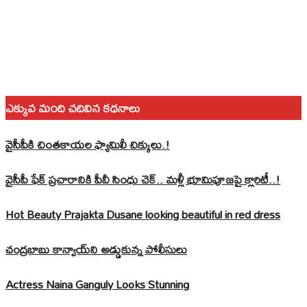
ఎక్కువ మంది చదివిన కధనాలు
వైసీపీకి చింతకాయల ఫ్యామిలీ చిక్కులు.!
వైసీపీ ఫేక్ ప్రచారానికి పీవీ సింధు చెక్.. మళ్లీ భూమిపూజపై క్లారిటీ..!
Hot Beauty Prajakta Dusane looking beautiful in red dress
చంద్రబాబు కాన్వాయ్‌ని అడ్డుకున్న పోలీసులు
Actress Naina Ganguly Looks Stunning