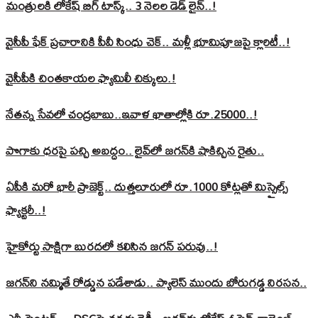
మంత్రులకి లోకేష్‌ బిగ్‌ టాస్క్‌.. 3 నెలల డెడ్‌ లైన్‌..!
వైసీపీ ఫేక్ ప్రచారానికి పీవీ సింధు చెక్.. మళ్లీ భూమిపూజపై క్లారిటీ..!
వైసీపీకి చింతకాయల ఫ్యామిలీ చిక్కులు.!
నేతన్న సేవలో చంద్రబాబు..ఇవాళ ఖాతాల్లోకి రూ.25000..!
పొగాకు ధరపై పచ్చి అబద్దం.. లైవ్‌లో జగన్‌కి షాకిచ్చిన రైతు..
ఏపీకి మరో భారీ ప్రాజెక్ట్.. దుత్తలూరులో రూ.1000 కోట్లతో మిస్సైల్స్
ఫ్యాక్టరీ..!
హైకోర్టు సాక్షిగా బురదలో కలిసిన జగన్ పరువు..!
జగన్‌ని నమ్మితే రోడ్డున పడేశాడు.. ప్యాలెస్‌ ముందు బోరుగడ్డ నిరసన..