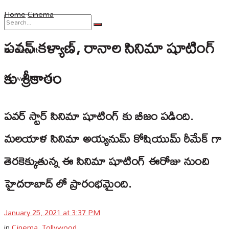
Home
Cinema
పవన్ కళ్యాణ్, రానాల సినిమా షూటింగ్
No Result
కు శ్రీకారం
View All Result
పవర్ స్టార్ సినిమా షూటింగ్ కు బీజం పడింది.
మలయాళ సినిమా అయ్యనుమ్ కోషియుమ్ రీమేక్ గా
తెరకెక్కుతున్న ఈ సినిమా షూటింగ్ ఈరోజు నుంచి
హైదరాబాద్ లో ప్రారంభమైంది.
January 25, 2021 at 3:37 PM
in
Cinema
,
Tollywood