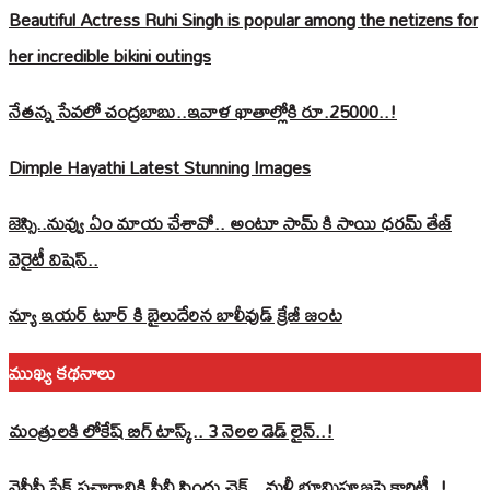
Beautiful Actress Ruhi Singh is popular among the netizens for
her incredible bikini outings
నేతన్న సేవలో చంద్రబాబు..ఇవాళ ఖాతాల్లోకి రూ.25000..!
Dimple Hayathi Latest Stunning Images
జెస్సి..నువ్వు ఏం మాయ చేశావో.. అంటూ సామ్ కి సాయి ధరమ్ తేజ్
వెరైటీ విషెస్..
న్యూ ఇయర్ టూర్ కి బైలుదేరిన బాలీవుడ్ క్రేజీ జంట
ముఖ్య కథనాలు
మంత్రులకి లోకేష్‌ బిగ్‌ టాస్క్‌.. 3 నెలల డెడ్‌ లైన్‌..!
వైసీపీ ఫేక్ ప్రచారానికి పీవీ సింధు చెక్.. మళ్లీ భూమిపూజపై క్లారిటీ..!