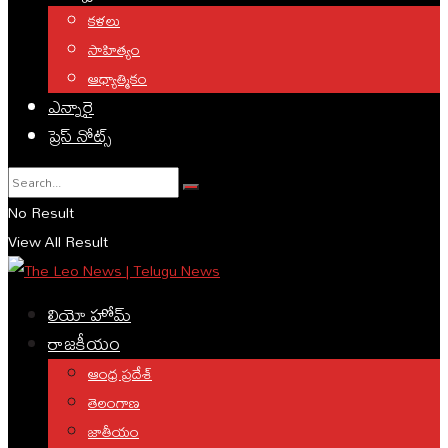
కళలు
సాహిత్యం
ఆధ్యాత్మికం
ఎన్నారై
ప్రెస్ నోట్స్
No Result
View All Result
లియో హోమ్
రాజకీయం
ఆంధ్ర ప్రదేశ్
తెలంగాణ
జాతీయం