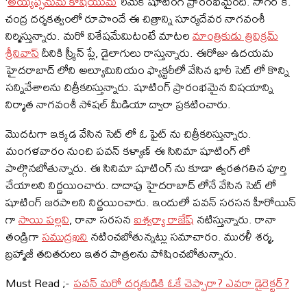
‘
అయ్యప్పనుమ్ కోషియుమ్
’ రీమేక్ షూటింగ్ ప్రారంభమైంది. సాగర్ కె.
చంద్ర దర్శకత్వంలో రూపొందే ఈ చిత్రాన్ని సూర్యదేవర నాగవంశీ
నిర్మిస్తున్నారు. మరో విశేషమేమిటంటే మాటల
మాంత్రికుడు త్రివిక్రమ్
శ్రీనివాస్
దీనికి స్క్రీన్ ప్లే, డైలాగులు రాస్తున్నారు. ఈరోజు ఉదయమ
హైదరాబాద్ లోని అల్యూమినియం ఫ్యాక్టరీలో వేసిన భారీ సెట్ లో కొన్ని
సన్నివేశాలను చిత్రీకరిస్తున్నారు. షూటింగ్ ప్రారంభమైన విషయాన్ని
నిర్మాత నాగవంశీ సోషల్ మీడియా ద్వారా ప్రకటించారు.
మొదటగా ఇక్కడ వేసిన సెట్ లో ఓ ఫైట్ ను చిత్రీకరిస్తున్నారు.
మంగళవారం నుంచి పవన్ కళ్యాణ్ ఈ సినిమా షూటింగ్ లో
పాల్గొనబోతున్నారు. ఈ సినిమా షూటింగ్ ను కూడా త్వరతగతిన పూర్తి
చేయాలని నిర్ణయించారు. దాదాపు హైదరాబాద్ లోనే వేసిన సెట్ లో
షూటింగ్ జరపాలని నిర్ణయించారు. ఇందులో పవన్ సరసన హీరోయిన్
గా
సాయి పల్లవి
, రానా సరసన
ఐశ్వర్యా రాజేష్
నటిస్తున్నారు. రానా
తండ్రిగా
సముద్రఖని
నటించబోతున్నట్లు సమాచారం. మురళీ శర్మ,
బ్రహ్మాజీ తదితరులు ఇతర పాత్రలను పోషించబోతున్నారు.
Must Read ;-
పవన్ మరో దర్శకుడికి ఓకే చెప్పారా? ఎవరా డైరెక్టర్?