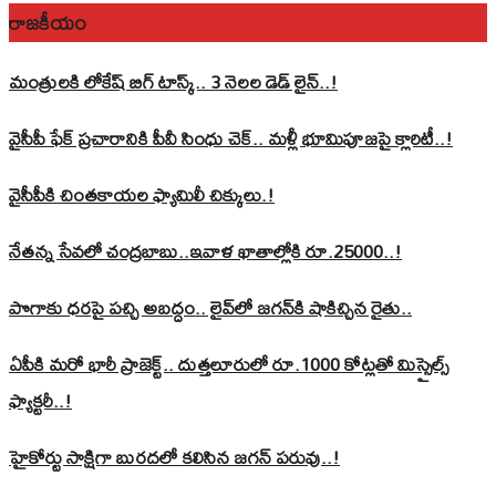
రాజకీయం
మంత్రులకి లోకేష్‌ బిగ్‌ టాస్క్‌.. 3 నెలల డెడ్‌ లైన్‌..!
వైసీపీ ఫేక్ ప్రచారానికి పీవీ సింధు చెక్.. మళ్లీ భూమిపూజపై క్లారిటీ..!
వైసీపీకి చింతకాయల ఫ్యామిలీ చిక్కులు.!
నేతన్న సేవలో చంద్రబాబు..ఇవాళ ఖాతాల్లోకి రూ.25000..!
పొగాకు ధరపై పచ్చి అబద్దం.. లైవ్‌లో జగన్‌కి షాకిచ్చిన రైతు..
ఏపీకి మరో భారీ ప్రాజెక్ట్.. దుత్తలూరులో రూ.1000 కోట్లతో మిస్సైల్స్
ఫ్యాక్టరీ..!
హైకోర్టు సాక్షిగా బురదలో కలిసిన జగన్ పరువు..!