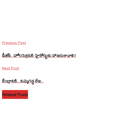
Previous Post
డీజీపీ, హోంసెక్రటరీ హైకోర్టుకు హాజరుకావాలి!
Next Post
కేంద్రానికి.. నిమ్మగడ్డ లేఖ..
Related Posts