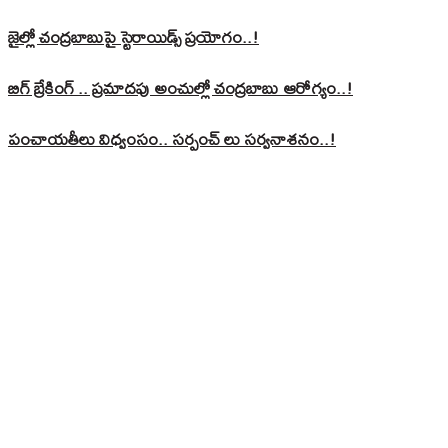
జైల్లో చంద్రబాబుపై స్టెరాయిడ్స్ ప్రయోగం..!
బిగ్ బ్రేకింగ్ .. ప్రమాదపు అంచుల్లో చంద్రబాబు ఆరోగ్యం..!
పంచాయతీలు విధ్వంసం.. సర్పంచ్ లు సర్వనాశనం..!