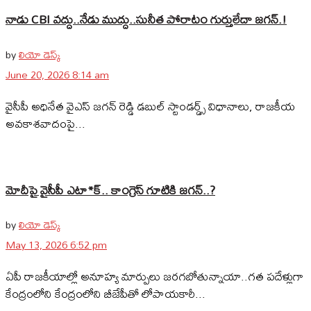
నాడు CBI వద్దు..నేడు ముద్దు..సునీత పోరాటం గుర్తులేదా జగన్.!
by
లియో డెస్క్
June 20, 2026 8:14 am
వైసీపీ అధినేత వైఎస్ జగన్ రెడ్డి డబుల్ స్టాండర్డ్స్‌ విధానాలు, రాజకీయ
అవకాశవాదంపై...
మోదీపై వైసీపీ ఎటా*క్.. కాంగ్రెస్ గూటికి జగన్..?
by
లియో డెస్క్
May 13, 2026 6:52 pm
ఏపీ రాజకీయాల్లో అనూహ్య మార్పులు జరగబోతున్నాయా..గత పదేళ్లుగా
కేంద్రంలోని కేంద్రంలోని బీజేపీతో లోపాయకారీ...