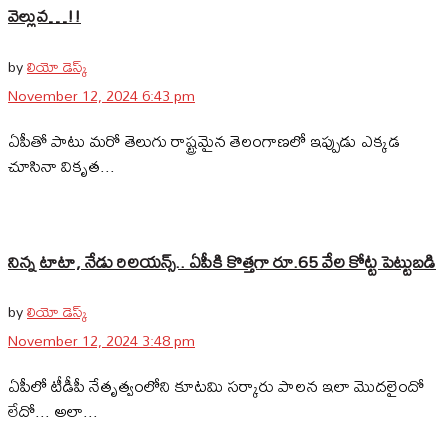
వెల్లువ…!!
by
లియో డెస్క్
November 12, 2024 6:43 pm
ఏపీతో పాటు మరో తెలుగు రాష్ట్రమైన తెలంగాణలో ఇప్పుడు ఎక్కడ
చూసినా వికృత...
నిన్న టాటా, నేడు రిలయన్స్.. ఏపీకి కొత్తగా రూ.65 వేల కోట్ట పెట్టుబడి
by
లియో డెస్క్
November 12, 2024 3:48 pm
ఏపీలో టీడీపీ నేతృత్వంలోని కూటమి సర్కారు పాలన ఇలా మొదలైందో
లేదో... అలా...