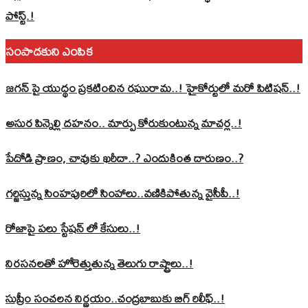
పోస్ట్‌.!
సంపాదకుని ఎంపిక
జగన్ పై యుద్థం ప్రకటించిన రఘురామ..! హైకోర్టులో మరో పిటిషన్..!
అసుర పిన్నెల్లి దహనం.. మార్పు కోరుకుంటున్న మాచర్ల..!
పేదోడి ప్రాణం, చావుకు ఖరీదా..? ఎందుకింత దారుణం..?
గర్జిస్తున్న సింహపురిలో సింహాలు..వణికిపోతున్న వైసీపీ..!
రోజాపై పలు స్టేషన్ లో కేసులు..!
నిరసనలతో హోరెత్తుతున్న తెలుగు రాష్ట్రాలు..!
సుప్రీం సంచలన నిర్ణయం..చంద్రబాబుకు బిగ్ రిలీఫ్..!