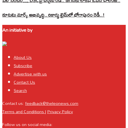
ఎనీ సెంటర్‌… DSCపై చర్చకు రెడీ.. జగన్‌కు లోకేష్‌ ఓపెన్ ఛాలెంజ్..
కూటమి మార్క్ అభివృద్ధి.. రికార్డు టైమ్‌లో భోగాపురం రెడీ..!
An initiative by
About Us
Subscribe
Advertise with us
Contact Us
Search
Contact us:
feedback@theleonews.com
Terms and Conditions
|
Privacy Policy
Follow us on social media: