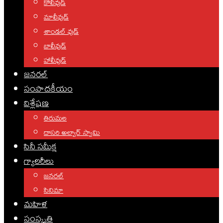
కోలీవుడ్
మాలీవుడ్
శాండల్ వుడ్
బాలీవుడ్
హాలీవుడ్
జనరల్
సంపాదకీయం
విశ్లేషణ
తిరుమల
దాసరి అల్వార్ స్వామి
సినీ సమీక్ష
గ్యాలరీలు
జనరల్
సినిమా
మహిళ
సంస్కృతి