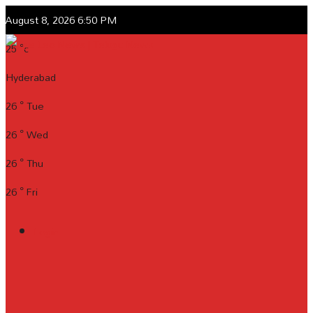
August 8, 2026 6:50 PM
25
°c
Hyderabad
26
°
Tue
26
°
Wed
26
°
Thu
26
°
Fri
Login