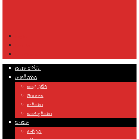
English
Leo Poll
Leo Channel
లియో హోమ్
రాజకీయం
ఆంధ్ర ప్రదేశ్
తెలంగాణ
జాతీయం
అంతర్జాతీయం
సినిమా
టాలీవుడ్