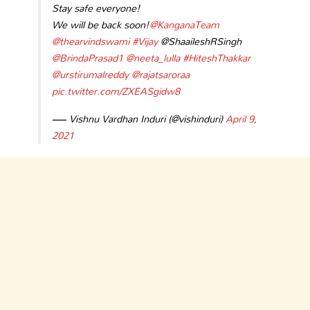
Stay safe everyone!
We will be back soon!
@KanganaTeam
@thearvindswami
#Vijay
@ShaaileshRSingh
@BrindaPrasad1
@neeta_lulla
#HiteshThakkar
@urstirumalreddy
@rajatsaroraa
pic.twitter.com/ZXEASgidw8
— Vishnu Vardhan Induri (@vishinduri)
April 9,
2021