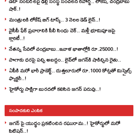
డేటా సెంటర్‌లపై ఢిల్లీ సంస్థ సంచలన రిపోర్ట్.. లోకేష్‌, చంద్రబాబు
షాక్‌.!
మంత్రులకి లోకేష్‌ బిగ్‌ టాస్క్‌.. 3 నెలల డెడ్‌ లైన్‌..!
వైసీపీ ఫేక్ ప్రచారానికి పీవీ సింధు చెక్.. మళ్లీ భూమిపూజపై
క్లారిటీ..!
నేతన్న సేవలో చంద్రబాబు..ఇవాళ ఖాతాల్లోకి రూ.25000..!
పొగాకు ధరపై పచ్చి అబద్దం.. లైవ్‌లో జగన్‌కి షాకిచ్చిన రైతు..
ఏపీకి మరో భారీ ప్రాజెక్ట్.. దుత్తలూరులో రూ.1000 కోట్లతో మిస్సైల్స్
ఫ్యాక్టరీ..!
హైకోర్టు సాక్షిగా బురదలో కలిసిన జగన్ పరువు..!
సంపాదకుని ఎంపిక
జగన్ పై యుద్థం ప్రకటించిన రఘురామ..! హైకోర్టులో మరో
పిటిషన్..!