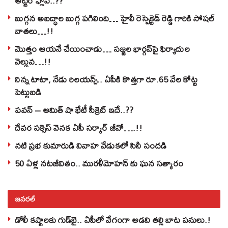
అట్టర్ ఫ్లాప్..??
బుగ్గన అబద్ధాల బుగ్గ పగిలింది… హైలీ రెస్పెక్టెడ్‌ రెడ్డి గారికి సోషల్‌
వాతలు…!!
మొత్తం ఆయనే చేయించాడు… సజ్జల భార్గవ్‌పై ఫిర్యాదుల
వెల్లువ…!!
నిన్న టాటా, నేడు రిలయన్స్.. ఏపీకి కొత్తగా రూ.65 వేల కోట్ట
పెట్టుబడి
పవన్‌ – అమిత్‌ షా భేటీ సీక్రెట్‌ ఇదే..??
దేవర సక్సెస్‌ వెనక ఏపీ సర్కార్‌ జీవో….!!
నటి ప్రభ కుమారుడి వివాహ వేడుకలో సినీ సందడి
50 ఏళ్ల నటజీవితం.. మురళీమోహన్ కు ఘన సత్కారం
జనరల్
డోలీ కష్టాలకు గుడ్‌బై.. ఏపీలో వేగంగా అడవి తల్లి బాట పనులు.!