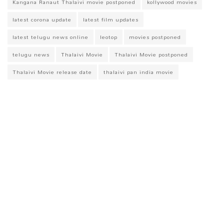
Kangana Ranaut Thalaivi movie postponed
kollywood movies
latest corona update
latest film updates
latest telugu news online
leotop
movies postponed
telugu news
Thalaivi Movie
Thalaivi Movie postponed
Thalaivi Movie release date
thalaivi pan india movie