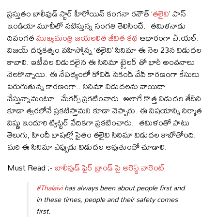
ప్రస్తుతం బాలీవుడ్ స్టార్ హీరోయిన్ కంగనా రనౌత్ ‘
తలైవి
’ పాన్
ఇండియా మూవీలో నటిస్తున్న సంగతి తెలిసిందే. తమిళనాడు
దివంగత
ముఖ్యమంత్రి జయలలిత జీవిత కథ
ఆధారంగా ఏ.యల్.
విజయ్ దర్శకత్వం వహిస్తోన్న ‘తలైవి’ సినిమా ఈ నెల 23న విడుదల
కావాలి. ఇటీవల విడుదలైన ఈ సినిమా ట్రైలర్ తో భారీ అంచనాలు
నెలకొన్నాయి. ఈ నేపథ్యంలో కోవిడ్ సెకండ్ వేవ్ కారణంగా కేసులు
పెరుగుతున్న కారణంగా.. సినిమా విడుదలను వాయిదా
వేస్తున్నామంటూ.. మేకర్స్ ప్రకటించారు. అలాగే కొత్త విడుదల తేదీని
కూడా త్వరలోనే ప్రకటిస్తామని కూడా చెప్పారు. ఈ విషయాన్ని నిర్మాత
విష్ణు ఇందూరి ట్విట్టర్ వేదికగా ప్రకటించారు. తమిళంతో పాటు
తెలుగు, హిందీ భాషల్లో సైతం తలైవి సినిమా విడుదల కాబోతోంది.
మరి ఈ సినిమా ఎప్పుడు విడుదల అవుతుందో చూడాలి.
Must Read ;-
బాలీవుడ్ ఫైర్ బ్రాండ్ పై అరెస్ట్ వారెంట్
#Thalaivi
has always been about people first and
in these times, people and their safety comes
first.