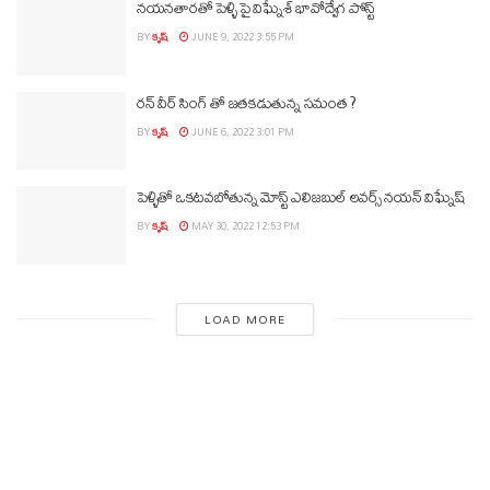
నయనతారతో పెళ్ళి పై విఘ్నేశ్ భావోద్వేగ పోస్ట్
BY
కృష్
JUNE 9, 2022 3:55 PM
రన్ వీర్ సింగ్ తో జతకడుతున్న సమంత ?
BY
కృష్
JUNE 6, 2022 3:01 PM
పెళ్ళితో ఒకటవబోతున్న మోస్ట్ ఎలిజబుల్ లవర్స్ నయన్ విఘ్నేష్
BY
కృష్
MAY 30, 2022 12:53 PM
LOAD MORE