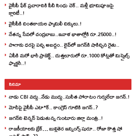
వైసీపీ ఫేక్ ప్రచారానికి పీవీ సింధు చెక్.. మళ్లీ భూమిపూజపై
క్లారిటీ..!
వైసీపీకి చింతకాయల ఫ్యామిలీ చిక్కులు.!
నేతన్న సేవలో చంద్రబాబు..ఇవాళ ఖాతాల్లోకి రూ.25000..!
పొగాకు ధరపై పచ్చి అబద్దం.. లైవ్‌లో జగన్‌కి షాకిచ్చిన రైతు..
ఏపీకి మరో భారీ ప్రాజెక్ట్.. దుత్తలూరులో రూ.1000 కోట్లతో మిస్సైల్స్
ఫ్యాక్టరీ..!
సినిమా
నాడు CBI వద్దు..నేడు ముద్దు..సునీత పోరాటం గుర్తులేదా జగన్.!
మోదీపై వైసీపీ ఎటా*క్.. కాంగ్రెస్ గూటికి జగన్..?
జగన్‌ని టెన్షన్‌ పెడుతున్న గుంటూరు జిల్లా మంత్రి..!
రాజకీయాలకు బ్రేక్… బుల్లితెర ఇన్నింగ్స్ షురూ.. రోజా కొత్త షో