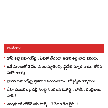
రాజకీయం
డోలీ కష్టాలకు గుడ్‌బై.. ఏపీలో వేగంగా అడవి తల్లి బాట పనులు.!
ఒకే స్కూలులో 3 వేల మంది స్టూడెంట్స్‌..ప్రైవేట్‌ స్కూల్‌ కాదు..లోకేష్
మరో రికార్డు.!
భారతి సిమెంట్స్‌పై స్థానికుల తిరుగుబాటు.. రోడ్డెక్కిన కార్మికులు..
డేటా సెంటర్‌లపై ఢిల్లీ సంస్థ సంచలన రిపోర్ట్.. లోకేష్‌, చంద్రబాబు
షాక్‌.!
మంత్రులకి లోకేష్‌ బిగ్‌ టాస్క్‌.. 3 నెలల డెడ్‌ లైన్‌..!