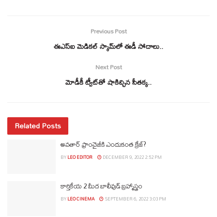
Previous Post
ఈఎస్‌ఐ మెడికల్ స్కామ్‌లో ఈడీ సోదాలు..
Next Post
మోడీకీ ట్వీట్‌తో షాకిచ్చిన సీతక్క..
Related Posts
అవతార్ ఫ్రాంచైజీకి ఎందుకంత క్రేజ్?
BY
LEO EDITOR
DECEMBER 9, 2022 2:52 PM
కార్తికేయ 2 మీద బాలీవుడ్ బ్రహ్మాస్త్రం
BY
LEO CINEMA
SEPTEMBER 6, 2022 3:03 PM