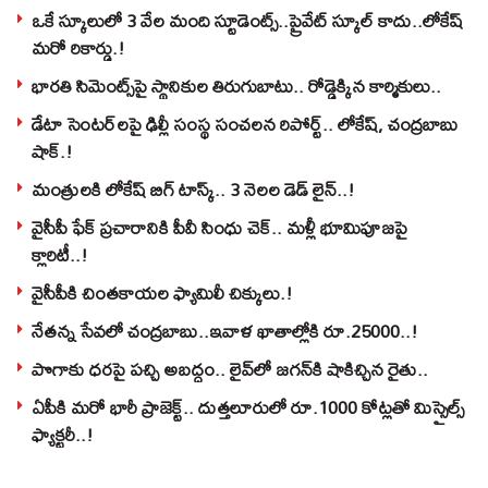
ఒకే స్కూలులో 3 వేల మంది స్టూడెంట్స్‌..ప్రైవేట్‌ స్కూల్‌ కాదు..లోకేష్
మరో రికార్డు.!
భారతి సిమెంట్స్‌పై స్థానికుల తిరుగుబాటు.. రోడ్డెక్కిన కార్మికులు..
డేటా సెంటర్‌లపై ఢిల్లీ సంస్థ సంచలన రిపోర్ట్.. లోకేష్‌, చంద్రబాబు
షాక్‌.!
మంత్రులకి లోకేష్‌ బిగ్‌ టాస్క్‌.. 3 నెలల డెడ్‌ లైన్‌..!
వైసీపీ ఫేక్ ప్రచారానికి పీవీ సింధు చెక్.. మళ్లీ భూమిపూజపై
క్లారిటీ..!
వైసీపీకి చింతకాయల ఫ్యామిలీ చిక్కులు.!
నేతన్న సేవలో చంద్రబాబు..ఇవాళ ఖాతాల్లోకి రూ.25000..!
పొగాకు ధరపై పచ్చి అబద్దం.. లైవ్‌లో జగన్‌కి షాకిచ్చిన రైతు..
ఏపీకి మరో భారీ ప్రాజెక్ట్.. దుత్తలూరులో రూ.1000 కోట్లతో మిస్సైల్స్
ఫ్యాక్టరీ..!