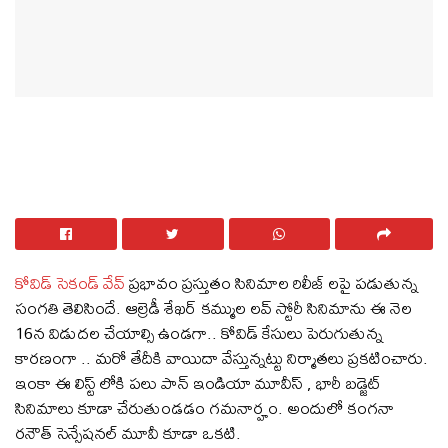
కోవిడ్ సెకండ్ వేవ్
ప్రభావం ప్రస్తుతం సినిమాల రిలీజ్ లపై పడుతున్న
సంగతి తెలిసిందే. ఆల్రెడీ శేఖర్ కమ్ముల లవ్ స్టోరీ సినిమాను ఈ నెల
16న విడుదల చేయాల్సి ఉండగా.. కోవిడ్ కేసులు పెరుగుతున్న
కారణంగా .. మరో తేదీకి వాయిదా వేస్తున్నట్టు నిర్మాతలు ప్రకటించారు.
ఇంకా ఈ లిస్ట్ లోకి పలు పాన్ ఇండియా మూవీస్ , భారీ బడ్జెట్
సినిమాలు కూడా చేరుతుండడం గమనార్హం. అందులో కంగనా
రనౌత్ సెన్సేషనల్ మూవీ కూడా ఒకటి.