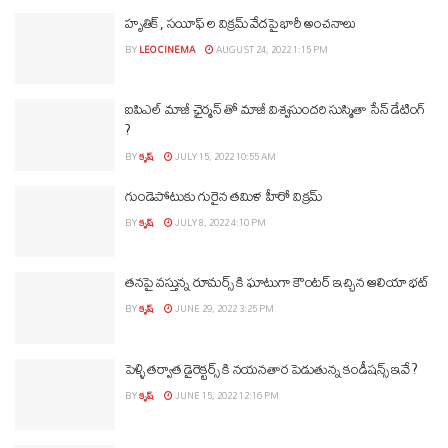
హృతిక్, సయీఫ్ ల విక్రమ్ వేదపై భారీ అంచనాలు
BY
LEO CINEMA
AUGUST 24, 2022 1:15 PM
ఐపిఎల్ మాజీ ఛైర్మన్ తో మాజీ విశ్వసుందరి సుస్మితా సేన్ డేటింగ్
?
BY
కృష్
JULY 15, 2022 10:55 AM
గుండెపోటుకు గురైన తమిళ హీరో విక్రమ్
BY
కృష్
JULY 8, 2022 4:10 PM
తనపై వస్తున్న రూమర్స్ కి ఘాటుగా కౌంటర్ ఇచ్చిన ఆలియా భట్
BY
కృష్
JUNE 29, 2022 3:25 PM
పెళ్ళి తర్వాత డైరెక్టర్స్ కి నయనతార పెడుతున్న కండీషన్స్ ఇవే ?
BY
కృష్
JUNE 15, 2022 12:16 PM