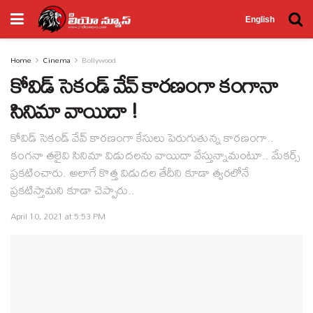
English
Home
Cinema
Bollywood
కోవిడ్ సెకండ్ వేవ్ కారణంగా కంగానా
సినిమా వాయిదా !
కోవిడ్ సెకండ్ వేవ్ కారణంగా కేసులు పెరుగుతున్న కారణంగా..
కంగనా తలైవి సినిమా విడుదలను వాయిదా వేస్తున్నామంటూ.. మేకర్స్
ప్రకటించారు. అలాగే కొత్త విడుదల తేదీని కూడా త్వరలోనే
ప్రకటిస్తామని కూడా చెప్పారు..
April 10, 2021 at 5:53 PM