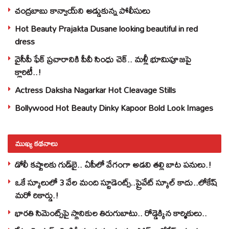
చంద్రబాబు కాన్వాయ్‌ని అడ్డుకున్న పోలీసులు
Hot Beauty Prajakta Dusane looking beautiful in red
dress
వైసీపీ ఫేక్ ప్రచారానికి పీవీ సింధు చెక్.. మళ్లీ భూమిపూజపై
క్లారిటీ..!
Actress Daksha Nagarkar Hot Cleavage Stills
Bollywood Hot Beauty Dinky Kapoor Bold Look Images
ముఖ్య కథనాలు
డోలీ కష్టాలకు గుడ్‌బై.. ఏపీలో వేగంగా అడవి తల్లి బాట పనులు.!
ఒకే స్కూలులో 3 వేల మంది స్టూడెంట్స్‌..ప్రైవేట్‌ స్కూల్‌ కాదు..లోకేష్
మరో రికార్డు.!
భారతి సిమెంట్స్‌పై స్థానికుల తిరుగుబాటు.. రోడ్డెక్కిన కార్మికులు..