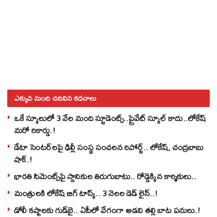
ఎక్కువ మంది చదివిన కధనాలు
ఒకే స్కూలులో 3 వేల మంది స్టూడెంట్స్‌..ప్రైవేట్‌ స్కూల్‌ కాదు..లోకేష్
మరో రికార్డు.!
డేటా సెంటర్‌లపై ఢిల్లీ సంస్థ సంచలన రిపోర్ట్.. లోకేష్‌, చంద్రబాబు
షాక్‌.!
భారతి సిమెంట్స్‌పై స్థానికుల తిరుగుబాటు.. రోడ్డెక్కిన కార్మికులు..
మంత్రులకి లోకేష్‌ బిగ్‌ టాస్క్‌.. 3 నెలల డెడ్‌ లైన్‌..!
డోలీ కష్టాలకు గుడ్‌బై.. ఏపీలో వేగంగా అడవి తల్లి బాట పనులు.!