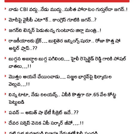
నాడు CBI వద్దు..నేడు ముద్దు..సునీత పోరాటం గుర్తులేదా జగన్.!
మోదీపై వైసీపీ ఎటా*క్.. కాంగ్రెస్ గూటికి జగన్..?
జగన్‌ని టెన్షన్‌ పెడుతున్న గుంటూరు జిల్లా మంత్రి..!
రాజకీయాలకు బ్రేక్… బుల్లితెర ఇన్నింగ్స్ షురూ.. రోజా కొత్త షో
అట్టర్ ఫ్లాప్..??
బుగ్గన అబద్ధాల బుగ్గ పగిలింది… హైలీ రెస్పెక్టెడ్‌ రెడ్డి గారికి సోషల్‌
వాతలు…!!
మొత్తం ఆయనే చేయించాడు… సజ్జల భార్గవ్‌పై ఫిర్యాదుల
వెల్లువ…!!
నిన్న టాటా, నేడు రిలయన్స్.. ఏపీకి కొత్తగా రూ.65 వేల కోట్ట
పెట్టుబడి
పవన్‌ – అమిత్‌ షా భేటీ సీక్రెట్‌ ఇదే..??
దేవర సక్సెస్‌ వెనక ఏపీ సర్కార్‌ జీవో….!!
నటి ప్రభ కుమారుడి వివాహ వేడుకలో సినీ సందడి