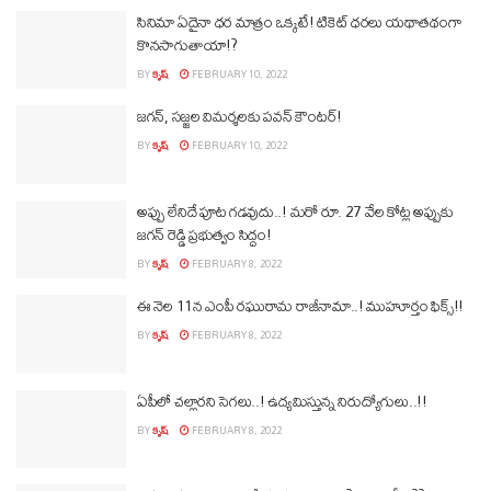
సినిమా ఏదైనా ధర మాత్రం ఒక్కటే! టికెట్ ధరలు యథాతథంగా
కొనసాగుతాయా!?
BY
కృష్
FEBRUARY 10, 2022
జగన్, సజ్జల విమర్శలకు పవన్ కౌంటర్!
BY
కృష్
FEBRUARY 10, 2022
అప్పు లేనిదే పూట గడవుదు..! మరో రూ. 27 వేల కోట్ల అప్పుకు
జగన్ రెడ్డి ప్రభుత్వం సిద్ధం!
BY
కృష్
FEBRUARY 8, 2022
ఈ నెల 11న ఎంపీ రఘురామ రాజీనామా..! ముహూర్తం ఫిక్స్!!
BY
కృష్
FEBRUARY 8, 2022
ఏపీలో చల్లారని సెగలు..! ఉద్యమిస్తున్న నిరుద్యోగులు..!!
BY
కృష్
FEBRUARY 8, 2022