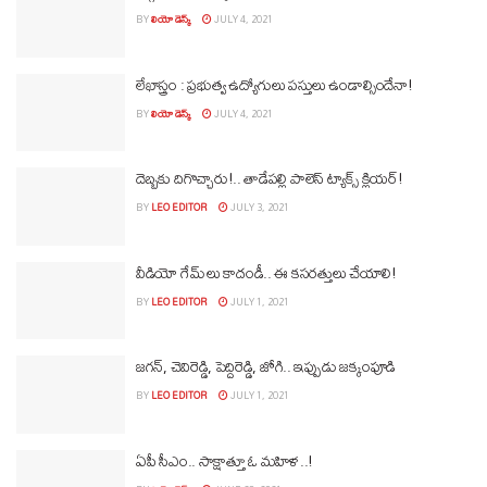
BY
లియో డెస్క్
JULY 4, 2021
లేఖాస్త్రం : ప్రభుత్వ ఉద్యోగులు పస్తులు ఉండాల్సిందేనా!
BY
లియో డెస్క్
JULY 4, 2021
దెబ్బకు దిగొచ్చారు!.. తాడేప‌ల్లి పాలెస్ ట్యాక్స్ క్లియ‌ర్‌!
BY
LEO EDITOR
JULY 3, 2021
వీడియో గేమ్ లు కాదండీ.. ఈ క‌స‌ర‌త్తులు చేయాలి!
BY
LEO EDITOR
JULY 1, 2021
జ‌గ‌న్, చెవిరెడ్డి, పెద్దిరెడ్డి, జోగి.. ఇప్పుడు జ‌క్కంపూడి
BY
LEO EDITOR
JULY 1, 2021
ఏపీ సీఎం.. సాక్షాత్తూ ఓ మహిళ..!