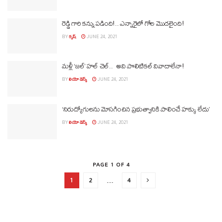
రెడ్డి గారి క‌న్ను ప‌డింది!.. ఎన్నారైలో గోల మొద‌లైంది!
BY
కృష్
JUNE 24, 2021
మళ్లీ ‘జల్’ హల్ చెల్.. అవి పొలిటికల్ వివాదాలేనా!
BY
లియో డెస్క్
JUNE 24, 2021
‘నిరుద్యోగులను మోసగించిన ప్రభుత్వానికి పాలించే హక్కు లేదు’
BY
లియో డెస్క్
JUNE 24, 2021
PAGE 1 OF 4
1
2
…
4