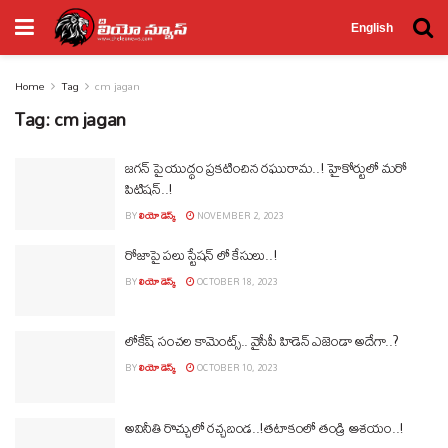
English
Home
Tag
cm jagan
Tag:
cm jagan
జగన్ పై యుద్థం ప్రకటించిన రఘురామ..! హైకోర్టులో మరో
పిటిషన్..!
BY
లియో డెస్క్
NOVEMBER 2, 2023
రోజాపై పలు స్టేషన్ లో కేసులు..!
BY
లియో డెస్క్
OCTOBER 18, 2023
లోకేష్ సంచల కామెంట్స్.. వైసీపీ హిడెన్ ఎజెండా అదేగా..?
BY
లియో డెస్క్
OCTOBER 10, 2023
అవినీతి రొచ్చులో రచ్చబండ..!తటాకంలో తండ్రి ఆశయం..!