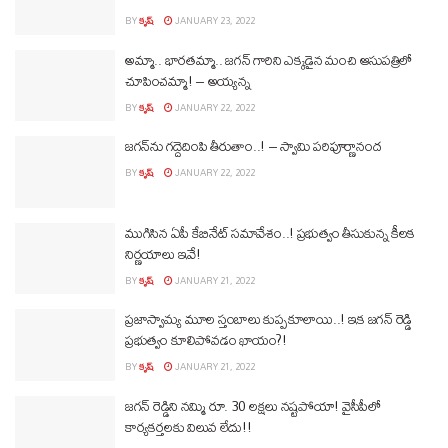
BY
కృష్
JANUARY 23, 2022
అమ్మా.. భారతమ్మా.. జగన్ గారిని ఎక్కడైన మంచి ఆసుపత్రిలో
చూపించమ్మా! – అయ్యన్న
BY
కృష్
JANUARY 22, 2022
జగన్‎ను గద్దెదింపి తీరుతాం..! – స్వామి పరిపూర్ణానంద
BY
కృష్
JANUARY 22, 2022
ముగిసిన ఏపీ కేబినేట్ సమావేశం..! ప్రభుత్వం తీసుకున్న కీలక
నిర్ణయాలు ఇవే!
BY
కృష్
JANUARY 21, 2022
ప్రజాస్వామ్య మూల స్తంబాలు కుప్పకూలాయి..! ఇక జగన్ రెడ్డి
ప్రభుత్వం కూలిపోవడం ఖాయం?!
BY
కృష్
JANUARY 21, 2022
జగన్ రెడ్డిని నమ్మి రూ. 30 లక్షలు నష్టపోయా! వైసీపీలో
కార్యకర్తలకు విలువ లేదు!!