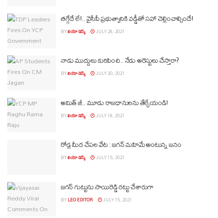
తగ్గేదే లే!.. వైసీపీ ప్రభుత్వానికి వడ్డీతో సహా చెల్లించాల్సిందే!
BY
లియో డెస్క్
JULY 28, 2021
నాడు ముద్దులు కురిపించి.. నేడు అరెస్టులు చేస్తారా?
BY
లియో డెస్క్
JULY 20, 2021
అమిత్ జీ.. మూడు రాజధానులను తేల్చేయండి!
BY
లియో డెస్క్
JULY 18, 2021
రోడ్ల మీద చేపల వేట : జగన్ మహిమే అంటున్న జనం
BY
లియో డెస్క్
JULY 15, 2021
జగన్ గుట్టును సాయిరెడ్డి రట్టు చేశారుగా
BY
LEO EDITOR
JULY 15, 2021