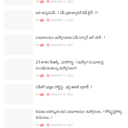
BY
కృష్
JANUARY 14, 2022
ఇక ఉద్యమమే..! ఏపీ ప్రభుత్వానికి డెడ్ లైన్..!!
BY
కృష్
JANUARY 13, 2022
సచివాలయం ఉద్యోగులకు ఏపీ సర్కార్ బిగ్ షాక్..!
BY
కృష్
JANUARY 12, 2022
23 శాతం పీఆర్సీ.. మాకొద్దు..! ఉద్యోగ సంఘాలపై
మండిపడుతున్న ఉద్యోగులు!!
BY
కృష్
JANUARY 11, 2022
ఏపీలో షర్మిల పార్టీపై.. భర్త అనిల్ క్లారిటీ..!
BY
కృష్
JANUARY 10, 2022
విధులు బహిష్కరించిన సచివాలయం ఉద్యోగులు..! రోడ్డుపైకొచ్చి
నిరసనలు..!
BY
కృష్
JANUARY 10, 2022