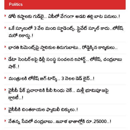
Politics
డోలీ కష్టాలకు గుడ్‌బై.. ఏపీలో వేగంగా అడవి తల్లి బాట పనులు.!
ఒకే స్కూలులో 3 వేల మంది స్టూడెంట్స్‌..ప్రైవేట్‌ స్కూల్‌ కాదు..లోకేష్
మరో రికార్డు.!
భారతి సిమెంట్స్‌పై స్థానికుల తిరుగుబాటు.. రోడ్డెక్కిన కార్మికులు..
డేటా సెంటర్‌లపై ఢిల్లీ సంస్థ సంచలన రిపోర్ట్.. లోకేష్‌, చంద్రబాబు
షాక్‌.!
మంత్రులకి లోకేష్‌ బిగ్‌ టాస్క్‌.. 3 నెలల డెడ్‌ లైన్‌..!
వైసీపీ ఫేక్ ప్రచారానికి పీవీ సింధు చెక్.. మళ్లీ భూమిపూజపై
క్లారిటీ..!
వైసీపీకి చింతకాయల ఫ్యామిలీ చిక్కులు.!
నేతన్న సేవలో చంద్రబాబు..ఇవాళ ఖాతాల్లోకి రూ.25000..!