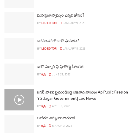
మన ప్రజాస్వామ్యం ఎవ్వరి కోసం?
BY
LEO EDITOR
JANUARY 9, 2023
జనవంచనలో జగన్ ఘనుడు?
BY
LEO EDITOR
JANUARY 5, 2023
జగన్ సర్కార్ పై హైకోర్టు సీరియస్
BY
కృష్
JUNE 23, 2022
జగన్ పాలనపై మండిపడ్డ బెజవాడ వాసులు Ap Public Fires on
YS Jagan Government | Leo News
BY
కృష్
APRIL 3, 2022
వినోదం వెన్ను విరిచారుగా?
BY
కృష్
MARCH 9, 2022