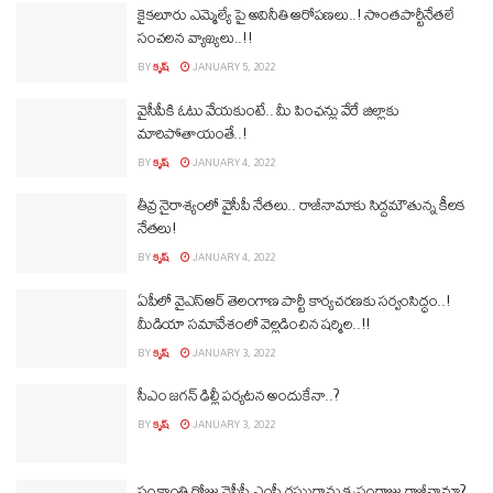
కైకలూరు ఎమ్మెల్యే పై అవినీతి ఆరోపణలు..! సొంతపార్టీనేతలే
సంచలన వ్యాఖ్యలు..!!
BY
కృష్
JANUARY 5, 2022
వైసీపీకి ఓటు వేయకుంటే.. మీ పింఛన్లు వేరే జిల్లాకు
మారిపోతాయంతే..!
BY
కృష్
JANUARY 4, 2022
తీవ్ర నైరాశ్యంలో వైసీపీ నేతలు.. రాజీనామాకు సిద్దమౌతున్న కీలక
నేతలు!
BY
కృష్
JANUARY 4, 2022
ఏపీలో వైఎస్ఆర్ తెలంగాణ పార్టీ కార్యచరణకు సర్వంసిద్ధం..!
మీడియా సమావేశంలో వెల్లడించిన షర్మిల..!!
BY
కృష్
JANUARY 3, 2022
సీఎం జగన్ ఢిల్లీ పర్యటన అందుకేనా..?
BY
కృష్
JANUARY 3, 2022
సంక్రాంతి రోజు వైసీపీ ఎంపీ రఘురామ కృష్ణంరాజు రాజీనామా?