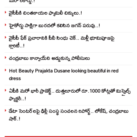
మరో రికార్డు.!
వైసీపీకి చింతకాయల ఫ్యామిలీ చిక్కులు.!
హైకోర్టు సాక్షిగా బురదలో కలిసిన జగన్ పరువు..!
వైసీపీ ఫేక్ ప్రచారానికి పీవీ సింధు చెక్.. మళ్లీ భూమిపూజపై
క్లారిటీ..!
చంద్రబాబు కాన్వాయ్‌ని అడ్డుకున్న పోలీసులు
Hot Beauty Prajakta Dusane looking beautiful in red
dress
ఏపీకి మరో భారీ ప్రాజెక్ట్.. దుత్తలూరులో రూ.1000 కోట్లతో మిస్సైల్స్
ఫ్యాక్టరీ..!
డేటా సెంటర్‌లపై ఢిల్లీ సంస్థ సంచలన రిపోర్ట్.. లోకేష్‌, చంద్రబాబు
షాక్‌.!