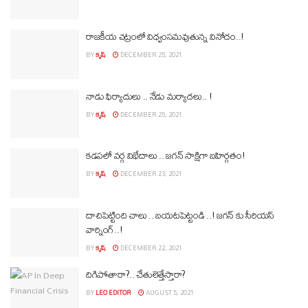
రాజకీయ చట్రంలో విధ్వంసమవుతున్న వినోదం..!
BY
కృష్
DECEMBER 25, 2021
నాడు ఫిర్యాదులు .. నేడు మర్యాదలు.. !
BY
కృష్
DECEMBER 25, 2021
కడపలో వర్గ విభేదాలు .. జగన్ సాక్షిగా బహిర్గతం!
BY
కృష్
DECEMBER 23, 2021
దాచిపెట్టింది చాలు .. బయటపెట్టండి ..! జగన్ కు సీరియస్
వార్నింగ్..!
BY
కృష్
DECEMBER 22, 2021
దిగిపోతారా?.. చేతులెత్తేస్తారా?
BY
LEO EDITOR
AUGUST 5, 2021