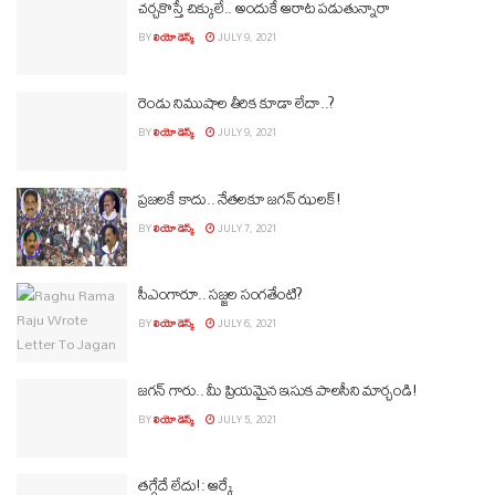
చర్చకొస్తే చిక్కులే.. అందుకే ఆరాట పడుతున్నారా
BY
లియో డెస్క్
JULY 9, 2021
రెండు నిముషాల తీరిక కూడా లేదా..?
BY
లియో డెస్క్
JULY 9, 2021
ప్రజలకే కాదు.. నేతలకూ జగన్ ఝలక్!
BY
లియో డెస్క్
JULY 7, 2021
సీఎంగారూ.. సజ్జల సంగతేంటి?
BY
లియో డెస్క్
JULY 6, 2021
జగన్ గారు.. మీ ప్రియమైన ఇసుక పాలసీని మార్చండి!
BY
లియో డెస్క్
JULY 5, 2021
తగ్గేదే లేదు!: ఆర్కే