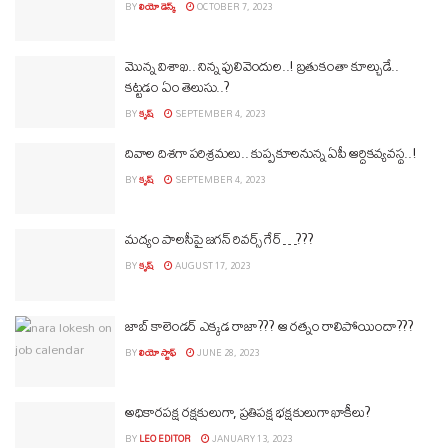
BY
లియో డెస్క్
OCTOBER 7, 2023
మొన్న విశాఖ.. నిన్న పులివెందుల..! బ్రతుకంతా కూల్చుడే..
కట్టడం ఏం తెలుసు..?
BY
కృష్
SEPTEMBER 4, 2023
దివాల దిశగా పరిశ్రమలు.. కుప్పకూలనున్న ఏపీ ఆర్ధికవ్యవస్థ..!
BY
కృష్
SEPTEMBER 4, 2023
మద్యం పాలసీపై జగన్‌ రివర్స్‌ గేర్‌…???
BY
కృష్
AUGUST 17, 2023
జాబ్ కాలెండర్ ఎక్కడ రాజా??? ఆ రత్నం రాలిపోయిందా???
BY
లియో స్టాఫ్
JUNE 28, 2023
అధికారపక్ష రక్షకులుగా, ప్రతిపక్ష భక్షకులుగా ఖాకీలు?
BY
LEO EDITOR
JANUARY 13, 2023