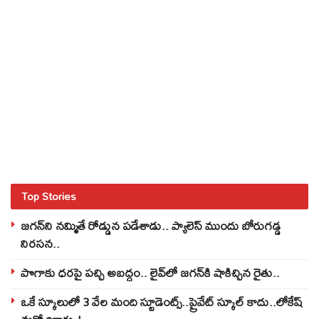
Top Stories
జగన్‌ని నమ్మితే రోడ్డున పడేశాడు.. ప్యాలెస్‌ ముందు బోరుగడ్డ
నిరసన..
పొగాకు ధరపై పచ్చి అబద్దం.. లైవ్‌లో జగన్‌కి షాకిచ్చిన రైతు..
ఒకే స్కూలులో 3 వేల మంది స్టూడెంట్స్‌..ప్రైవేట్‌ స్కూల్‌ కాదు..లోకేష్