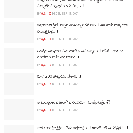
మార్చిలో నర్సాపురం ఉప ఎన్నిక..!
BY
కృష్
DECEMBER 31, 2021
అధికారపార్టీలో పెల్లుబుకుతున్న నిరసనలు..! తాలిబాన్ రాజ్యంగా
తంబళ్లపల్లె..!!
BY
కృష్
DECEMBER 31, 2021
ఉద్యోగ సంఘాల సహనానికి ఓ నమస్కారం..! జేఏసీ నేతలకు
మరోసారి ఘోర అవమానం..!
BY
కృష్
DECEMBER 30, 2021
రూ.1200 కోట్లు ఏం చేశారు..!
BY
కృష్
DECEMBER 30, 2021
ఆ మంత్రులు ఎక్కడా? వారందరూ.. మాజీలైనట్లేనా??
BY
కృష్
DECEMBER 30, 2021
నాడు కాంట్రాక్టర్లం.. నేడు భిక్షగాళ్లం ..! ఆదుకొండి మహాప్రభో..!!