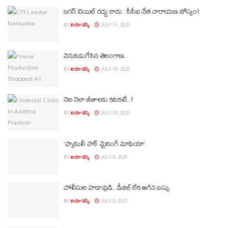
జగన్ బెయిల్ రద్దు కాదు : సీసీఐ నేత నారాయణ జోస్యం!
BY
లియో డెస్క్
JULY 11, 2021
వెనుకడుగేసిన తెలంగాణ..
BY
లియో డెస్క్
JULY 10, 2021
నెల నెలా జీతాలకు కటకటే..!
BY
లియో డెస్క్
JULY 10, 2021
‘ఫ్యామిలీ పాక్ మైనింగ్ మాఫియా’
BY
లియో డెస్క్
JULY 9, 2021
పోలీసుల హడావుడి.. డీజిల్ లేక ఆగిన బస్సు
BY
లియో డెస్క్
JULY 9, 2021