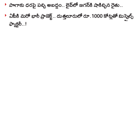
పొగాకు ధరపై పచ్చి అబద్దం.. లైవ్‌లో జగన్‌కి షాకిచ్చిన రైతు..
ఏపీకి మరో భారీ ప్రాజెక్ట్.. దుత్తలూరులో రూ.1000 కోట్లతో మిస్సైల్స్
ఫ్యాక్టరీ..!