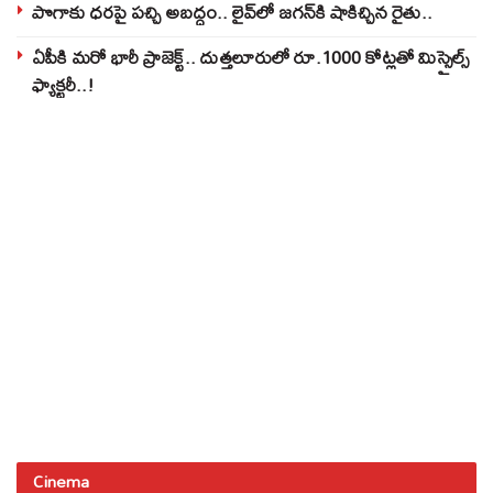
పొగాకు ధరపై పచ్చి అబద్దం.. లైవ్‌లో జగన్‌కి షాకిచ్చిన రైతు..
ఏపీకి మరో భారీ ప్రాజెక్ట్.. దుత్తలూరులో రూ.1000 కోట్లతో మిస్సైల్స్
ఫ్యాక్టరీ..!
Cinema