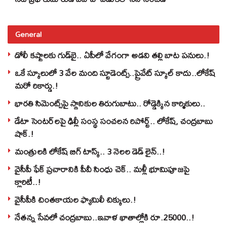
General
డోలీ కష్టాలకు గుడ్‌బై.. ఏపీలో వేగంగా అడవి తల్లి బాట పనులు.!
ఒకే స్కూలులో 3 వేల మంది స్టూడెంట్స్‌..ప్రైవేట్‌ స్కూల్‌ కాదు..లోకేష్
మరో రికార్డు.!
భారతి సిమెంట్స్‌పై స్థానికుల తిరుగుబాటు.. రోడ్డెక్కిన కార్మికులు..
డేటా సెంటర్‌లపై ఢిల్లీ సంస్థ సంచలన రిపోర్ట్.. లోకేష్‌, చంద్రబాబు
షాక్‌.!
మంత్రులకి లోకేష్‌ బిగ్‌ టాస్క్‌.. 3 నెలల డెడ్‌ లైన్‌..!
వైసీపీ ఫేక్ ప్రచారానికి పీవీ సింధు చెక్.. మళ్లీ భూమిపూజపై
క్లారిటీ..!
వైసీపీకి చింతకాయల ఫ్యామిలీ చిక్కులు.!
నేతన్న సేవలో చంద్రబాబు..ఇవాళ ఖాతాల్లోకి రూ.25000..!