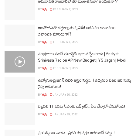
అమరావతి రాజధానిలో భూముల తనఖా? అందుకేనా??
BY
కృష్
FEBRUARY 7, 2022
ఆందోళనతో దద్దరిల్లుతున్న ఏపీ! నిరసనల దావానలం ..
దహించక మానదుగా!?
BY
కృష్
FEBRUARY 4, 2022
చంద్రబాబు ఉంటే ఈ బడ్జెట్ ఇలా వచ్చేది కాదు | Analyst
Srinivasa Rao on AP New Budget | YS Jagan | Modi
BY
కృష్
FEBRUARY 3, 2022
ఉద్యోగులపై జగన్ చివరి అస్త్రం సిద్ధం..! ఉద్యమం సకల జన సమ్మె
వైపు అడుగులు!!
BY
కృష్
JANUARY 30, 2022
ఫిబ్రవరి 11 వరకు సీఎంకు డెడ్ లైన్.. ఏం చేస్తారో చేసుకోండి!
BY
కృష్
JANUARY 29, 2022
ప్రయత్నించి చూడు.. ప్రగతి రథచక్రం ఆగకుంటే ఓట్టు..!