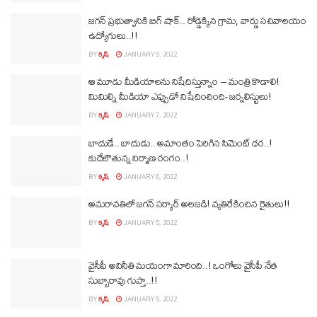
జగన్ ప్రభుత్వానికి బిగ్ షాక్.. రోడ్డెక్కిన గ్రామ, వార్డు సచివాలయం
ఉద్యోగులు..!!
BY
కృష్
JANUARY 9, 2022
ఆ మూడు మీడియాలను నిషేదిస్తున్నాం – మంత్రి కొడాలి!
మిమిల్ని మీడియా ఎప్పుడో నిషేదించింది- జర్నలిస్టులు!
BY
కృష్
JANUARY 7, 2022
బాదుడే.. బాదుడు.. అమాంతం పెరిగిన సిమెంట్ ధర..!
కుదేలౌతున్న నిర్మాణ రంగం..!
BY
కృష్
JANUARY 6, 2022
అమరావతిలో జగన్ సర్కార్ అలజడి! వ్యతిరేకించిన రైతులు!!
BY
కృష్
JANUARY 5, 2022
వైసీపీ అవినీతి మయంగా మారింది..! ఒంగోలు వైసీపీ నేత
సుబ్బారావు గుప్తా..!!
BY
కృష్
JANUARY 5, 2022