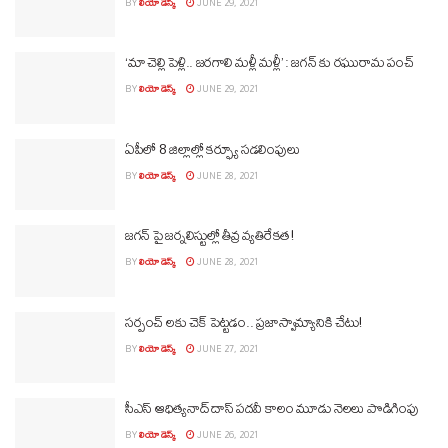
BY
లియో డెస్క్
JUNE 29, 2021
‘మా చెల్లి పెళ్లి.. జరగాలి మళ్లీ మళ్లీ’ : జగన్ కు రఘురామ పంచ్
BY
లియో డెస్క్
JUNE 29, 2021
ఏపీలో 8 జిల్లాల్లో కర్ఫ్యూ సడలింపులు
BY
లియో డెస్క్
JUNE 28, 2021
జగన్ పై జర్నలిస్టుల్లో తీవ్ర వ్యతిరేకత!
BY
లియో డెస్క్
JUNE 28, 2021
సర్పంచ్ లకు చెక్ పెట్టడం.. ప్రజాస్వామ్యానికి చేటు!
BY
లియో డెస్క్
JUNE 27, 2021
సీఎస్ ఆధిత్యనాద్ దాస్ పదవీ కాలం మూడు నెలలు పొడిగింపు
BY
లియో డెస్క్
JUNE 26, 2021