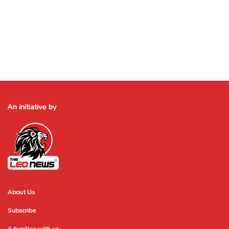
An initiative by
About Us
Subscribe
Advertise with us