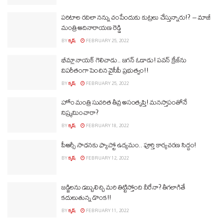
పరిటాల రవిలా నన్ను చంపేందుకు కుట్రలు చేస్తున్నారు!? – మాజీ
మంత్రి ఆదినారాయణ రెడ్డి
BY
కృష్
FEBRUARY 25, 2022
భీమ్లా నాయక్ గెలిచాడు.. జగన్ ఓడాడు! పవన్ క్రేజ్‎ను
విపరీతంగా పెంచిన వైసీపీ ప్రభుత్వం!!
BY
కృష్
FEBRUARY 25, 2022
హోం మంత్రి సుచరిత తీవ్ర అసంతృప్తి! మనస్తాపంతోనే
నిష్క్రమించారా?
BY
కృష్
FEBRUARY 18, 2022
పీఆర్సీ సాధనకు ఫ్యాప్టో ఉద్యమం.. పూర్తి కార్యచరణ సిద్ధం!
BY
కృష్
FEBRUARY 12, 2022
జడ్జిలను డబ్బులిచ్చి మరి తిట్టిస్తోంది వీరేనా? తీగలాగితే
కదులుతున్న డొంక!!
BY
కృష్
FEBRUARY 11, 2022