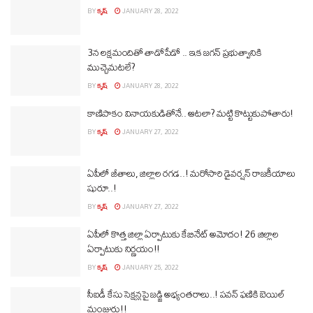
BY
కృష్
JANUARY 28, 2022
3న లక్షమందితో తాడోపేడో .. ఇక జగన్ ప్రభుత్వానికి
ముచ్చెమటలే?
BY
కృష్
JANUARY 28, 2022
కాణిపాకం వినాయకుడితోనే.. ఆటలా? మట్టి కొట్టుకుపోతారు!
BY
కృష్
JANUARY 27, 2022
ఏపీలో జీతాలు, జిల్లాల రగడ..! మరోసారి డైవర్షన్ రాజకీయాలు
షురూ..!
BY
కృష్
JANUARY 27, 2022
ఏపీలో కొత్త జిల్లా ఏర్పాటుకు కేబినేట్ అమోదం! 26 జిల్లాల
ఏర్పాటుకు నిర్ణయం!!
BY
కృష్
JANUARY 25, 2022
సీఐడీ కేసు సెక్షన్లపై జడ్జి అభ్యంతరాలు..! పవన్ ఫణికి బెయిల్
మంజురు!!