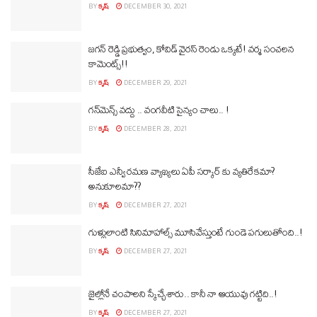
BY
కృష్
DECEMBER 30, 2021
జగన్ రెడ్డి ప్రభుత్వం, కోవిడ్ వైరస్ రెండు ఒక్కటే! వర్మ సంచలన
కామెంట్స్!!
BY
కృష్
DECEMBER 29, 2021
గన్‎మెన్స్ వద్దు .. వంగవీటి సైన్యం చాలు.. !
BY
కృష్
DECEMBER 28, 2021
సీజేఐ ఎన్వీ రమణ వ్యాఖ్యలు ఏపీ సర్కార్ కు వ్యతిరేకమా?
అనుకూలమా??
BY
కృష్
DECEMBER 27, 2021
గుళ్లులాంటి సినిమాహాల్స్ మూసివేస్తుంటే గుండె పగులుతోంది..!
BY
కృష్
DECEMBER 27, 2021
జైల్లోనే చంపాలని స్కేచ్చేశారు.. కానీ నా ఆయువు గట్టిది..!
BY
కృష్
DECEMBER 27, 2021